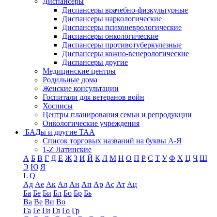
Диспансеры
Диспансеры врачебно-физкультурные
Диспансеры наркологические
Диспансеры психоневрологические
Диспансеры онкологические
Диспансеры противотуберкулезные
Диспансеры кожно-венерологические
Диспансеры другие
Медицинские центры
Родильные дома
Женские консультации
Госпитали для ветеранов войн
Хосписы
Центры планирования семьи и репродукции
Онкологические учреждения
БАДы и другие ТАА
Список торговых названий на буквы А-Я
1-Z Латинские
А
Б
В
Г
Д
Е
Ж
З
И
Й
К
Л
М
Н
О
П
Р
С
Т
У
Ф
Х
Ц
Ч
Ш
Э
Ю
Я
L
Q
Ад
Ае
Ак
Ал
Ан
Ап
Ар
Ас
Ат
Ац
Ба
Бе
Би
Бл
Бо
Бр
Бь
Ва
Ве
Ви
Во
Га
Ге
Ги
Гл
Го
Гр