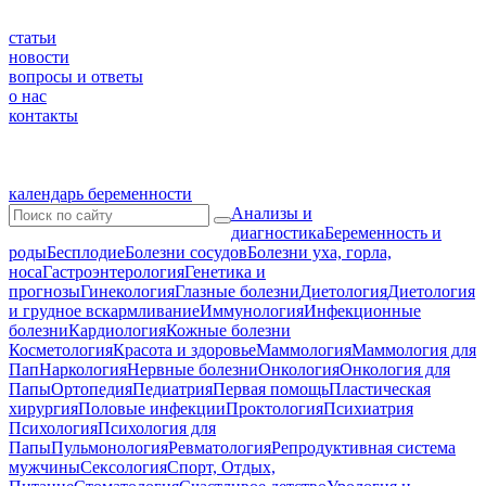
статьи
новости
вопросы и ответы
о нас
контакты
календарь беременности
Анализы и
диагностика
Беременность и
роды
Бесплодие
Болезни сосудов
Болезни уха, горла,
носа
Гастроэнтерология
Генетика и
прогнозы
Гинекология
Глазные болезни
Диетология
Диетология
и грудное вскармливание
Иммунология
Инфекционные
болезни
Кардиология
Кожные болезни
Косметология
Красота и здоровье
Маммология
Маммология для
Пап
Наркология
Нервные болезни
Онкология
Онкология для
Папы
Ортопедия
Педиатрия
Первая помощь
Пластическая
хирургия
Половые инфекции
Проктология
Психиатрия
Психология
Психология для
Папы
Пульмонология
Ревматология
Репродуктивная система
мужчины
Сексология
Спорт, Отдых,