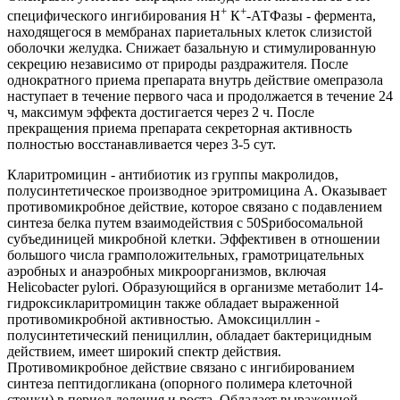
+
+
специфического ингибирования H
К
-АТФазы - фермента,
находящегося в мембранах париетальных клеток слизистой
оболочки желудка. Снижает базальную и стимулированную
секрецию независимо от природы раздражителя. После
однократного приема препарата внутрь действие омепразола
наступает в течение первого часа и продолжается в течение 24
ч, максимум эффекта достигается через 2 ч. После
прекращения приема препарата секреторная активность
полностью восстанавливается через 3-5 сут.
Кларитромицин - антибиотик из группы макролидов,
полусинтетическое производное эритромицина А. Оказывает
противомикробное действие, которое связано с подавлением
синтеза белка путем взаимодействия с 50Sрибосомальной
субъединицей микробной клетки. Эффективен в отношении
большого числа грамположительных, грамотрицательных
аэробных и анаэробных микроорганизмов, включая
Helicobacter pylori. Образующийся в организме метаболит 14-
гидроксикларитромицин также обладает выраженной
противомикробной активностью. Амоксициллин -
полусинтетический пенициллин, обладает бактерицидным
действием, имеет широкий спектр действия.
Противомикробное действие связано с ингибированием
синтеза пептидогликана (опорного полимера клеточной
стенки) в период деления и роста. Обладает выраженной