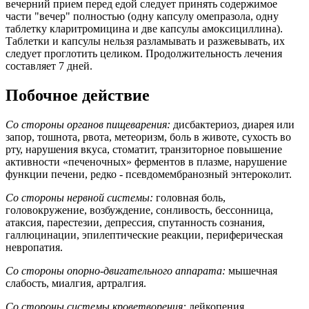
вечерний прием перед едой следует принять содержимое
части "вечер" полностью (одну капсулу омепразола, одну
таблетку кларитромицина и две капсулы амоксициллина).
Таблетки и капсулы нельзя разламывать и разжевывать, их
следует проглотить целиком. Продолжительность лечения
составляет 7 дней.
Побочное действие
Со стороны органов пищеварения:
дисбактериоз, диарея или
запор, тошнота, рвота, метеоризм, боль в животе, сухость во
рту, нарушения вкуса, стоматит, транзиторное повышение
активности «печеночных» ферментов в плазме, нарушение
функции печени, редко - псевдомембранозный энтероколит.
Со стороны нервной системы:
головная боль,
головокружение, возбуждение, сонливость, бессонница,
атаксия, парестезии, депрессия, спутанность сознания,
галлюцинации, эпилептические реакции, периферическая
невропатия.
Со стороны опорно-двигательного аппарата:
мышечная
слабость, миалгия, артралгия.
Со стороны системы кроветворения:
лейкопения,