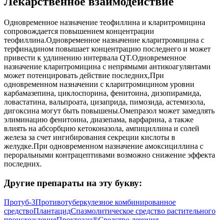
Лекарственное взаимодействие
Одновременное назначение теофиллина и кларитромицина
сопровождается повышением концентрации
теофиллина.Одновременное назначение кларитромицина с
терфинадином повышает концентрацию последнего и может
привести к удлинению интервала QT.Одновременное
назначение кларитромицина с непрямыми антикоагулянтами
может потенцировать действие последних,При
одновременном назначении с кларитромицином уровни
карбамазепина, циклоспорина, фенитоина, дизопирамида,
ловастатина, вальпроата, цизаприда, пимозида, астемизола,
дигоксина могут быть повышены.Омепразол может замедлять
элиминацию фенитоина, диазепама, варфарина, а также
влиять на абсорбцию кетоконазола, ампициллина и солей
железа за счет ингибирования секреции кислоты в
желудке.При одновременном назначение амоксициллина с
пероральными контрацептивами возможно снижение эффекта
последних.
Другие препараты на эту букву:
Протуб-3
Противотуберкулезное комбинированное
средство
Плантацид
Спазмолитическое средство растительного
происхождения
Проктозан®
Средство лечения