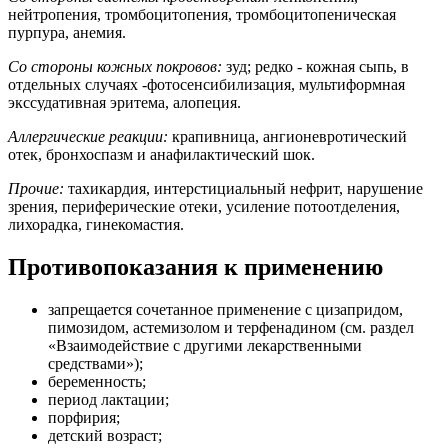
нейтропения, тромбоцитопения, тромбоцитопеническая
пурпура, анемия.
Со стороны кожных покровов:
зуд; редко - кожная сыпь, в
отдельных случаях -фотосенсибилизация, мультиформная
экссудативная эритема, алопеция.
Аллергические реакции:
крапивница, ангионевротический
отек, бронхоспазм и анафилактический шок.
Прочие:
тахикардия, интерстициальный нефрит, нарушение
зрения, периферические отеки, усиление потоотделения,
лихорадка, гинекомастия.
Противопоказания к применению
запрещается сочетанное применение с цизапридом,
пимозидом, астемизолом и терфенадином (см. раздел
«Взаимодействие с другими лекарственными
средствами»);
беременность;
период лактации;
порфирия;
детский возраст;