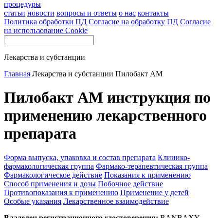
процедуры
статьи
новости
вопросы и ответы
о нас
контакты
Политика обработки ПД
Согласие на обработку ПД
Согласие
на использование Cookie
Лекарства и субстанции
Главная
Лекарства и субстанции
Пилобакт АМ
Пилобакт АМ инструкция по
применению лекарственного
препарата
Форма выпуска, упаковка и состав препарата
Клинико-
фармакологическая группа
Фармако-терапевтическая группа
Фармакологическое действие
Показания к применению
Способ применения и дозы
Побочное действие
Противопоказания к применению
Применение у детей
Особые указания
Лекарственное взаимодействие
Владелец регистрационного удостоверения:
RANBAXY