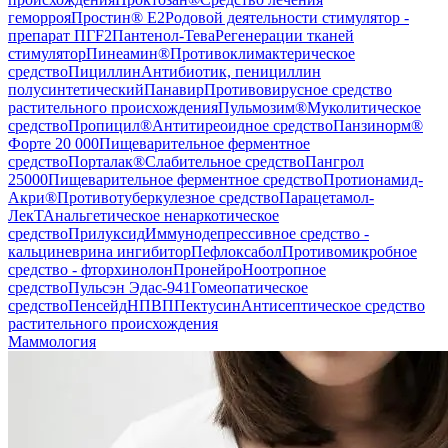
геморроя
Простин® E2
Родовой деятельности стимулятор -
препарат ПГF2
Пантенол-Тева
Регенерации тканей
стимулятор
Пинеамин®
Противоклимактерическое
средство
Пициллин
Антибиотик, пенициллин
полусинтетический
Панавир
Противовирусное средство
растительного происхождения
Пульмозим®
Муколитическое
средство
Пропицил®
Антитиреоидное средство
Панзинорм®
Форте 20 000
Пищеварительное ферментное
средство
Порталак®
Слабительное средство
Пангрол
25000
Пищеварительное ферментное средство
Протионамид-
Акри®
Противотуберкулезное средство
Парацетамол-
ЛекТ
Анальгетическое ненаркотическое
средство
Прилуксид
Иммунодепрессивное средство -
кальциневрина ингибитор
Пефлоксабол
Противомикробное
средство - фторхинолон
Пронейро
Ноотропное
средство
Пульсэн Эдас-941
Гомеопатическое
средство
Пенсейд
НПВП
Пектусин
Антисептическое средство
растительного происхождения
Маммология