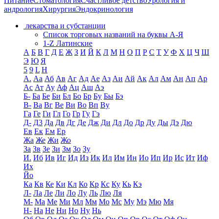
Питание
Стоматология
Счастливое детство
Урология и
андрология
Хирургия
Эндокринология
лекарства и субстанции
Список торговых названий на буквы А-Я
1-Z Латинские
А
Б
В
Г
Д
Е
Ж
З
И
Й
К
Л
М
Н
О
П
Р
С
Т
У
Ф
Х
Ц
Ч
Ш
Э
Ю
Я
5
9
L
H
А.
Аа
Аб
Ав
Аг
Ад
Ае
Аз
Аи
Ай
Ак
Ал
Ам
Ан
Ап
Ар
Ас
Ат
Ау
Аф
Ац
Аш
Аэ
Б-
Ба
Бе
Би
Бл
Бо
Бр
Бу
Бы
Бэ
В-
Ва
Вг
Ве
Ви
Во
Вп
Ву
Га
Ге
Ги
Гл
Го
Гр
Гу
Гэ
Д-
Д3
Да
Дв
Дг
Де
Дж
Ди
Дл
До
Др
Ду
Ды
Дэ
Дю
Ев
Ек
Ем
Ер
Жа
Же
Жи
Жо
За
Зв
Зе
Зи
Зм
Зо
Зу
И.
Иб
Ив
Иг
Ид
Из
Ик
Ил
Им
Ин
Ио
Ип
Ир
Ис
Ит
Иф
Их
Йо
Ка
Кв
Ке
Ки
Кл
Ко
Кр
Кс
Ку
Кь
Кэ
Л-
Ла
Ле
Ли
Ло
Лу
Ль
Лю
Ля
М-
Ма
Ме
Ми
Мл
Мм
Мо
Мс
Му
Мэ
Мю
Мя
Н-
На
Не
Ни
Но
Ну
Нь