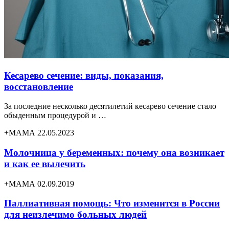
Кесарево сечение: виды, показания,
восстановление
За последние несколько десятилетий кесарево сечение стало
обыденным процедурой и …
+МАМА 22.05.2023
Молочница у беременных: почему она возникает
и как ее вылечить
+МАМА 02.09.2019
Паллиативная помощь: Что изменится в России
для неизлечимо больных людей