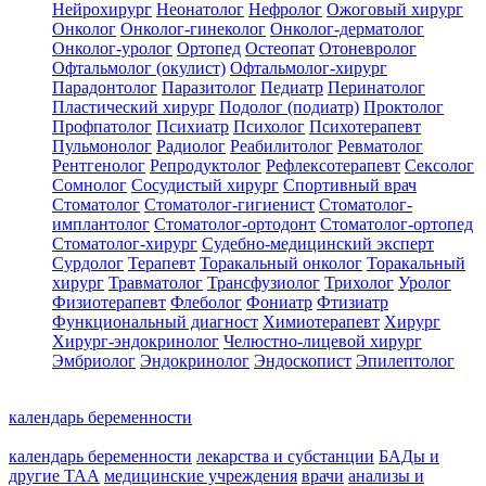
Нейрохирург
Неонатолог
Нефролог
Ожоговый хирург
Онколог
Онколог-гинеколог
Онколог-дерматолог
Онколог-уролог
Ортопед
Остеопат
Отоневролог
Офтальмолог (окулист)
Офтальмолог-хирург
Парадонтолог
Паразитолог
Педиатр
Перинатолог
Пластический хирург
Подолог (подиатр)
Проктолог
Профпатолог
Психиатр
Психолог
Психотерапевт
Пульмонолог
Радиолог
Реабилитолог
Ревматолог
Рентгенолог
Репродуктолог
Рефлексотерапевт
Сексолог
Сомнолог
Сосудистый хирург
Спортивный врач
Стоматолог
Стоматолог-гигиенист
Стоматолог-
имплантолог
Стоматолог-ортодонт
Стоматолог-ортопед
Стоматолог-хирург
Судебно-медицинский эксперт
Сурдолог
Терапевт
Торакальный онколог
Торакальный
хирург
Травматолог
Трансфузиолог
Трихолог
Уролог
Физиотерапевт
Флеболог
Фониатр
Фтизиатр
Функциональный диагност
Химиотерапевт
Хирург
Хирург-эндокринолог
Челюстно-лицевой хирург
Эмбриолог
Эндокринолог
Эндоскопист
Эпилептолог
календарь беременности
календарь беременности
лекарства и субстанции
БАДы и
другие ТАА
медицинские учреждения
врачи
анализы и