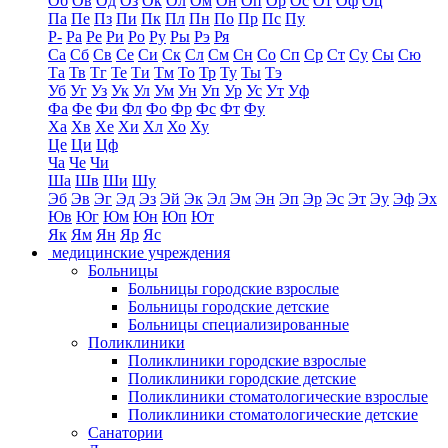
Об
Ов
Од
Оз
Ок
Ол
Ом
Он
Оп
Ор
Ос
От
Оф
Оц
Па
Пе
Пз
Пи
Пк
Пл
Пн
По
Пр
Пс
Пу
Р-
Ра
Ре
Ри
Ро
Ру
Ры
Рэ
Ря
Са
Сб
Св
Се
Си
Ск
Сл
См
Сн
Со
Сп
Ср
Ст
Су
Сы
Сю
Та
Тв
Тг
Те
Ти
Тм
То
Тр
Ту
Ты
Тэ
Уб
Уг
Уз
Ук
Ул
Ум
Ун
Уп
Ур
Ус
Ут
Уф
Фа
Фе
Фи
Фл
Фо
Фр
Фс
Фт
Фу
Ха
Хв
Хе
Хи
Хл
Хо
Ху
Це
Ци
Цф
Ча
Че
Чи
Ша
Шв
Ши
Шу
Эб
Эв
Эг
Эд
Эз
Эй
Эк
Эл
Эм
Эн
Эп
Эр
Эс
Эт
Эу
Эф
Эх
Юв
Юг
Юм
Юн
Юп
Ют
Як
Ям
Ян
Яр
Яс
медицинские учреждения
Больницы
Больницы городские взрослые
Больницы городские детские
Больницы специализированные
Поликлиники
Поликлиники городские взрослые
Поликлиники городские детские
Поликлиники стоматологические взрослые
Поликлиники стоматологические детские
Санатории