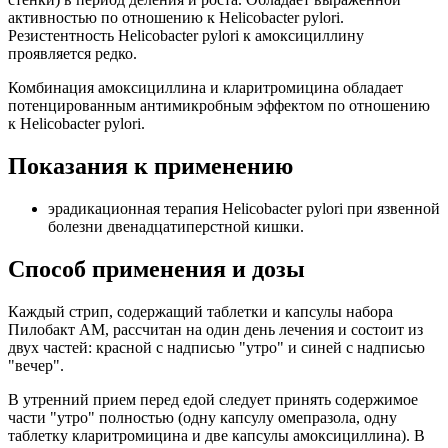
активностью по отношению к Helicobacter pylori.
Резистентность Helicobacter pylori к амоксициллину
проявляется редко.
Комбинация амоксициллина и кларитромицина обладает
потенцированным антимикробным эффектом по отношению
к Helicobacter pylori.
Показания к применению
эрадикационная терапия Helicobacter pylori при язвенной
болезни двенадцатиперстной кишки.
Способ применения и дозы
Каждый стрип, содержащий таблетки и капсулы набора
Пилобакт AM, рассчитан на один день лечения и состоит из
двух частей: красной с надписью "утро" и синей с надписью
"вечер".
В утренний прием перед едой следует принять содержимое
части "утро" полностью (одну капсулу омепразола, одну
таблетку кларитромицина и две капсулы амоксициллина). В