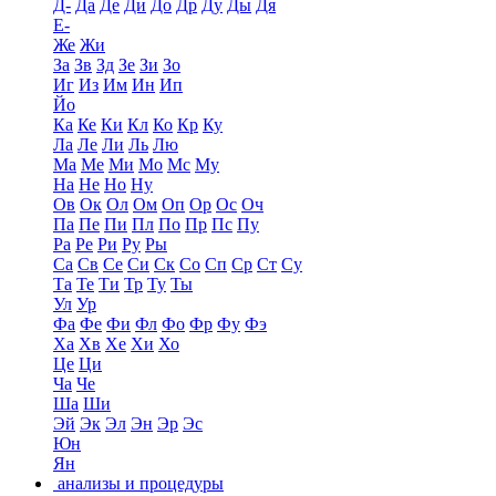
Д-
Да
Де
Ди
До
Др
Ду
Ды
Дя
Е-
Же
Жи
За
Зв
Зд
Зе
Зи
Зо
Иг
Из
Им
Ин
Ип
Йо
Ка
Ке
Ки
Кл
Ко
Кр
Ку
Ла
Ле
Ли
Ль
Лю
Ма
Ме
Ми
Мо
Мс
Му
На
Не
Но
Ну
Ов
Ок
Ол
Ом
Оп
Ор
Ос
Оч
Па
Пе
Пи
Пл
По
Пр
Пс
Пу
Ра
Ре
Ри
Ру
Ры
Са
Св
Се
Си
Ск
Со
Сп
Ср
Ст
Су
Та
Те
Ти
Тр
Ту
Ты
Ул
Ур
Фа
Фе
Фи
Фл
Фо
Фр
Фу
Фэ
Ха
Хв
Хе
Хи
Хо
Це
Ци
Ча
Че
Ша
Ши
Эй
Эк
Эл
Эн
Эр
Эс
Юн
Ян
анализы и процедуры