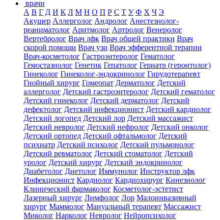
врачи
А
В
Г
Д
И
К
Л
М
Н
О
П
Р
С
Т
У
Ф
Х
Ч
Э
Акушер
Аллерголог
Андролог
Анестезиолог-
реаниматолог
Аритмолог
Артролог
Венеролог
Вертебролог
Врач лфк
Врач общей практики
Врач
скорой помощи
Врач узи
Врач эфферентной терапии
Врач-косметолог
Гастроэнтеролог
Гематолог
Гемостазиолог
Генетик
Гепатолог
Гериатр (геронтолог)
Гинеколог
Гинеколог-эндокринолог
Гирудотерапевт
Гнойный хирург
Гомеопат
Дерматолог
Детский
аллерголог
Детский гастроэнтеролог
Детский гематолог
Детский гинеколог
Детский дерматолог
Детский
дефектолог
Детский инфекционист
Детский кардиолог
Детский логопед
Детский лор
Детский массажист
Детский невролог
Детский нефролог
Детский онколог
Детский ортопед
Детский офтальмолог
Детский
психиатр
Детский психолог
Детский пульмонолог
Детский ревматолог
Детский стоматолог
Детский
уролог
Детский хирург
Детский эндокринолог
Диабетолог
Диетолог
Иммунолог
Инструктор лфк
Инфекционист
Кардиолог
Кардиохирург
Кинезиолог
Клинический фармаколог
Косметолог-эстетист
Лазерный хирург
Лимфолог
Лор
Малоинвазивный
хирург
Маммолог
Мануальный терапевт
Массажист
Миколог
Нарколог
Невролог
Нейропсихолог