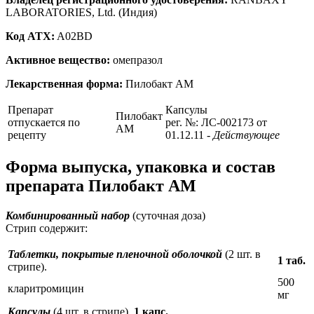
LABORATORIES, Ltd. (Индия)
Код ATX:
A02BD
Активное вещество:
омепразол
Лекарственная форма:
Пилобакт АМ
Препарат
Капсулы
Пилобакт
отпускается по
рег. №: ЛС-002173 от
АМ
рецепту
01.12.11
- Действующее
Форма выпуска, упаковка и состав
препарата Пилобакт АМ
Комбинированный набор
(суточная доза)
Стрип содержит:
Таблетки, покрытые пленочной оболочкой
(2 шт. в
1 таб.
стрипе).
500
кларитромицин
мг
Капсулы
(4 шт. в стрипе).
1 капс.