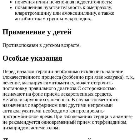
почечная и/или печеночная недостаточность;
повышенная чувствительность к омепразолу,
кларитромицину или амоксициллину, а также
антибиотикам группы макролидов.
Применение у детей
Противопоказан в детском возрасте.
Особые указания
Перед началом терапии необходимо исключить наличие
злокачественного процесса (особенно при язве желудка), т. к.
лечение, маскируя симптоматику, может отсрочить
постановку правильного диагноза.С осторожностью
назначают на фоне приема лекарственных средств,
метаболизируюшихся печенью. В случае совместного
назначения с варфарином или другими непрямыми
антикоагулянтами необходимо контролировать
протромбиновое время.При заболеваниях сердца в анамнезе
не рекомендуется одновременный прием с терфенадином,
цизапридом, астемизолом.