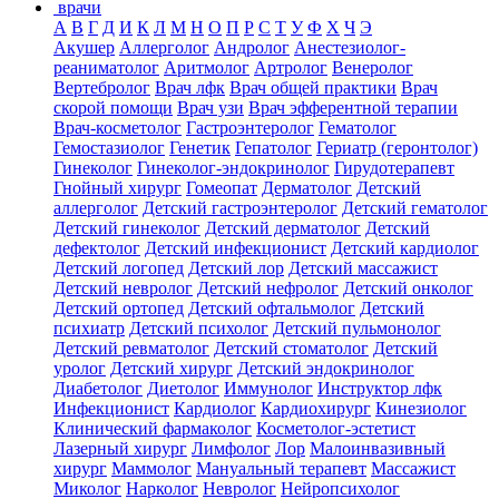
врачи
А
В
Г
Д
И
К
Л
М
Н
О
П
Р
С
Т
У
Ф
Х
Ч
Э
Акушер
Аллерголог
Андролог
Анестезиолог-
реаниматолог
Аритмолог
Артролог
Венеролог
Вертебролог
Врач лфк
Врач общей практики
Врач
скорой помощи
Врач узи
Врач эфферентной терапии
Врач-косметолог
Гастроэнтеролог
Гематолог
Гемостазиолог
Генетик
Гепатолог
Гериатр (геронтолог)
Гинеколог
Гинеколог-эндокринолог
Гирудотерапевт
Гнойный хирург
Гомеопат
Дерматолог
Детский
аллерголог
Детский гастроэнтеролог
Детский гематолог
Детский гинеколог
Детский дерматолог
Детский
дефектолог
Детский инфекционист
Детский кардиолог
Детский логопед
Детский лор
Детский массажист
Детский невролог
Детский нефролог
Детский онколог
Детский ортопед
Детский офтальмолог
Детский
психиатр
Детский психолог
Детский пульмонолог
Детский ревматолог
Детский стоматолог
Детский
уролог
Детский хирург
Детский эндокринолог
Диабетолог
Диетолог
Иммунолог
Инструктор лфк
Инфекционист
Кардиолог
Кардиохирург
Кинезиолог
Клинический фармаколог
Косметолог-эстетист
Лазерный хирург
Лимфолог
Лор
Малоинвазивный
хирург
Маммолог
Мануальный терапевт
Массажист
Миколог
Нарколог
Невролог
Нейропсихолог