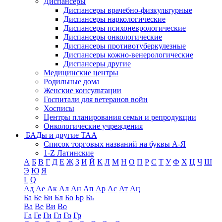
Диспансеры
Диспансеры врачебно-физкультурные
Диспансеры наркологические
Диспансеры психоневрологические
Диспансеры онкологические
Диспансеры противотуберкулезные
Диспансеры кожно-венерологические
Диспансеры другие
Медицинские центры
Родильные дома
Женские консультации
Госпитали для ветеранов войн
Хосписы
Центры планирования семьи и репродукции
Онкологические учреждения
БАДы и другие ТАА
Список торговых названий на буквы А-Я
1-Z Латинские
А
Б
В
Г
Д
Е
Ж
З
И
Й
К
Л
М
Н
О
П
Р
С
Т
У
Ф
Х
Ц
Ч
Ш
Э
Ю
Я
L
Q
Ад
Ае
Ак
Ал
Ан
Ап
Ар
Ас
Ат
Ац
Ба
Бе
Би
Бл
Бо
Бр
Бь
Ва
Ве
Ви
Во
Га
Ге
Ги
Гл
Го
Гр