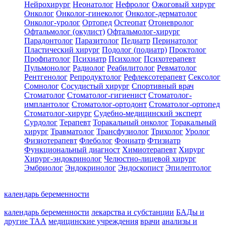
Нейрохирург
Неонатолог
Нефролог
Ожоговый хирург
Онколог
Онколог-гинеколог
Онколог-дерматолог
Онколог-уролог
Ортопед
Остеопат
Отоневролог
Офтальмолог (окулист)
Офтальмолог-хирург
Парадонтолог
Паразитолог
Педиатр
Перинатолог
Пластический хирург
Подолог (подиатр)
Проктолог
Профпатолог
Психиатр
Психолог
Психотерапевт
Пульмонолог
Радиолог
Реабилитолог
Ревматолог
Рентгенолог
Репродуктолог
Рефлексотерапевт
Сексолог
Сомнолог
Сосудистый хирург
Спортивный врач
Стоматолог
Стоматолог-гигиенист
Стоматолог-
имплантолог
Стоматолог-ортодонт
Стоматолог-ортопед
Стоматолог-хирург
Судебно-медицинский эксперт
Сурдолог
Терапевт
Торакальный онколог
Торакальный
хирург
Травматолог
Трансфузиолог
Трихолог
Уролог
Физиотерапевт
Флеболог
Фониатр
Фтизиатр
Функциональный диагност
Химиотерапевт
Хирург
Хирург-эндокринолог
Челюстно-лицевой хирург
Эмбриолог
Эндокринолог
Эндоскопист
Эпилептолог
календарь беременности
календарь беременности
лекарства и субстанции
БАДы и
другие ТАА
медицинские учреждения
врачи
анализы и