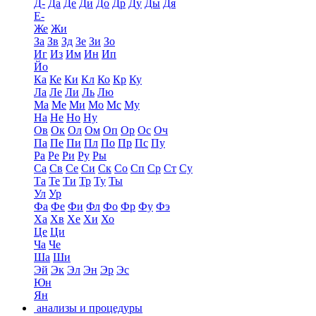
Д-
Да
Де
Ди
До
Др
Ду
Ды
Дя
Е-
Же
Жи
За
Зв
Зд
Зе
Зи
Зо
Иг
Из
Им
Ин
Ип
Йо
Ка
Ке
Ки
Кл
Ко
Кр
Ку
Ла
Ле
Ли
Ль
Лю
Ма
Ме
Ми
Мо
Мс
Му
На
Не
Но
Ну
Ов
Ок
Ол
Ом
Оп
Ор
Ос
Оч
Па
Пе
Пи
Пл
По
Пр
Пс
Пу
Ра
Ре
Ри
Ру
Ры
Са
Св
Се
Си
Ск
Со
Сп
Ср
Ст
Су
Та
Те
Ти
Тр
Ту
Ты
Ул
Ур
Фа
Фе
Фи
Фл
Фо
Фр
Фу
Фэ
Ха
Хв
Хе
Хи
Хо
Це
Ци
Ча
Че
Ша
Ши
Эй
Эк
Эл
Эн
Эр
Эс
Юн
Ян
анализы и процедуры