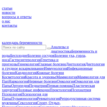
статьи
новости
вопросы и ответы
о нас
контакты
календарь беременности
Анализы и
диагностика
Беременность и
роды
Бесплодие
Болезни сосудов
Болезни уха, горла,
носа
Гастроэнтерология
Генетика и
прогнозы
Гинекология
Глазные болезни
Диетология
Диетология
и грудное вскармливание
Иммунология
Инфекционные
болезни
Кардиология
Кожные болезни
Косметология
Красота и здоровье
Маммология
Маммология для
Пап
Наркология
Нервные болезни
Онкология
Онкология для
Папы
Ортопедия
Педиатрия
Первая помощь
Пластическая
хирургия
Половые инфекции
Проктология
Психиатрия
Психология
Психология для
Папы
Пульмонология
Ревматология
Репродуктивная система
мужчины
Сексология
Спорт, Отдых,