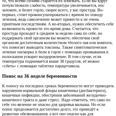
то, что всеми силами старается их избежать. Если вы вдруг
почувствовали слабость, температура увеличивается, нос
заложен, и болит горло, скорее всего, у вас простуда. Во-
первых, стоит проконсультироваться с врачом по поводу
лечения, ведь самолечение может привести к не очень
приятным последствиям. А во-вторых, нужно обеспечить себе
возможность провести это время дома. Считается, что
простуда проходит в среднем за неделю сама по себе, но
поддержать свой организм вы можете, обеспечив свой
организм достаточным количеством тёплого чая или компота,
что помогает выводить токсины. Также симптоматическое
лечение насморка и боли в горле с помощью промывания и
полоскания ускорит выздоровление. В том случае, если
температура поднимается выше 38 градусов, её можно
«сбить» с помощью таблетки парацетамола.
Понос на 36 неделе беременности
К поносу на последних сроках беременности могут приводить
нарушения нормальной флоры кишечника (дисбактериоз),
кишечные инфекции, обострения заболеваний желудочно-
кишечного тракта и даже стресс. Надо отметить, что само по
себе это явление не опасно для здоровья малыша. Но если
понос продолжается достаточно долго, это приведёт к
развитию обезвоживания, а вот оно опасно как для