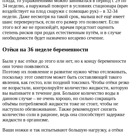
плода, то упражнениями можно заниматься в период с 29 по
34 неделю, а наружный поворот в условиях стационара (врач
воздействует на плод снаружи с помощью рук) – в 32-34
недели. Даже несмотря на такой срок, малыш всё ещё имеет
шанс перевернуться, если его размер это позволяет. Если
этого всё же не произойдёт, врачам предстоит оценить
степень рисков при родах естественным путём, и в случае
необходимости будет назначено кесарево сечение.
Отёки на 36 неделе беременности
Были у вас отёки до этого или нет, но к концу беременности
они точно появляются.
Поэтому их появление и развитие нужно чётко отслеживать,
поскольку этот симптом может быть составляющей такого
явления, как гестоз, или поздний токсикоз. Чтобы отёки резко
не возрастали, контролируйте количество жидкости, которую
вы выпиваете в течение дня. Большое количество воды в
данном случае – не очень хорошо, но сильно сокращать
объёмы потребляемой жидкости тоже не стоит, чтобы не
наступило обезвоживание. Также рекомендуют снизить
количество соли в рационе, ведь она способствует задержке
жидкости в организме.
Ваши ножки и так испытывают большую нагрузку, а отёки