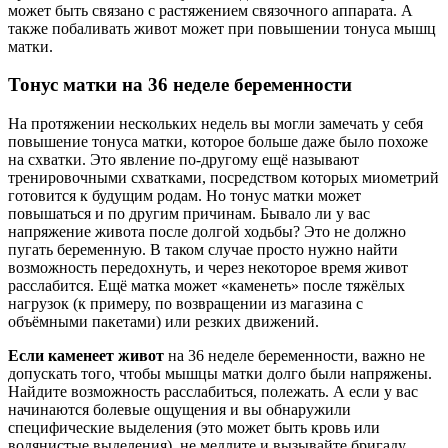
может быть связано с растяжением связочного аппарата. А
также побаливать живот может при повышении тонуса мышц
матки.
Тонус матки на 36 неделе беременности
На протяжении нескольких недель вы могли замечать у себя
повышение тонуса матки, которое больше даже было похоже
на схватки. Это явление по-другому ещё называют
тренировочными схватками, посредством которых миометрий
готовится к будущим родам. Но тонус матки может
повышаться и по другим причинам. Бывало ли у вас
напряжение живота после долгой ходьбы? Это не должно
пугать беременную. В таком случае просто нужно найти
возможность передохнуть, и через некоторое время живот
расслабится. Ещё матка может «каменеть» после тяжёлых
нагрузок (к примеру, по возвращении из магазина с
объёмными пакетами) или резких движений.
Если каменеет живот
на 36 неделе беременности, важно не
допускать того, чтобы мышцы матки долго были напряжены.
Найдите возможность расслабиться, полежать. А если у вас
начинаются болевые ощущения и вы обнаружили
специфические выделения (это может быть кровь или
водянистые выделения), не медлите и вызывайте бригаду