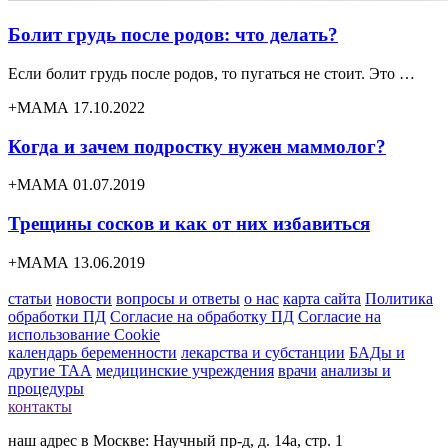
Болит грудь после родов: что делать?
Если болит грудь после родов, то пугаться не стоит. Это …
+МАМА 17.10.2022
Когда и зачем подростку нужен маммолог?
+МАМА 01.07.2019
Трещины сосков и как от них избавиться
+МАМА 13.06.2019
статьи
новости
вопросы и ответы
о нас
карта сайта
Политика
обработки ПД
Согласие на обработку ПД
Согласие на
использование Cookie
календарь беременности
лекарства и субстанции
БАДы и
другие ТАА
медицинские учреждения
врачи
анализы и
процедуры
контакты
наш адрес в Москве: Научный пр-д, д. 14а, стр. 1