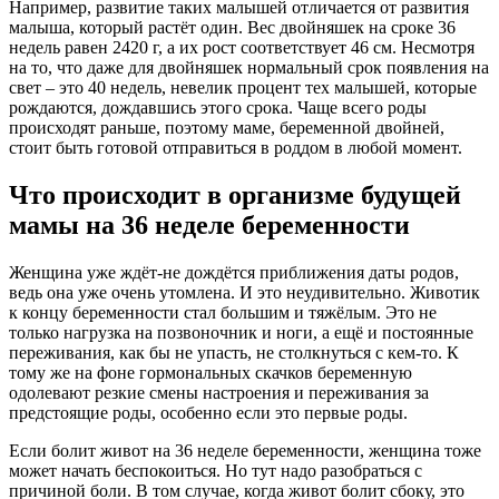
Например, развитие таких малышей отличается от развития
малыша, который растёт один. Вес двойняшек на сроке 36
недель равен 2420 г, а их рост соответствует 46 см. Несмотря
на то, что даже для двойняшек нормальный срок появления на
свет – это 40 недель, невелик процент тех малышей, которые
рождаются, дождавшись этого срока. Чаще всего роды
происходят раньше, поэтому маме, беременной двойней,
стоит быть готовой отправиться в роддом в любой момент.
Что происходит в организме будущей
мамы на 36 неделе беременности
Женщина уже ждёт-не дождётся приближения даты родов,
ведь она уже очень утомлена. И это неудивительно. Животик
к концу беременности стал большим и тяжёлым. Это не
только нагрузка на позвоночник и ноги, а ещё и постоянные
переживания, как бы не упасть, не столкнуться с кем-то. К
тому же на фоне гормональных скачков беременную
одолевают резкие смены настроения и переживания за
предстоящие роды, особенно если это первые роды.
Если болит живот на 36 неделе беременности, женщина тоже
может начать беспокоиться. Но тут надо разобраться с
причиной боли. В том случае, когда живот болит сбоку, это