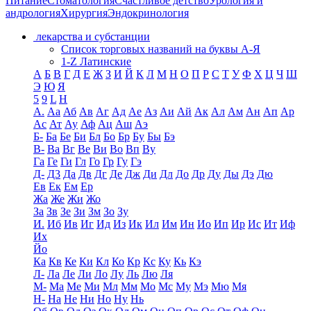
Питание
Стоматология
Счастливое детство
Урология и
андрология
Хирургия
Эндокринология
лекарства и субстанции
Список торговых названий на буквы А-Я
1-Z Латинские
А
Б
В
Г
Д
Е
Ж
З
И
Й
К
Л
М
Н
О
П
Р
С
Т
У
Ф
Х
Ц
Ч
Ш
Э
Ю
Я
5
9
L
H
А.
Аа
Аб
Ав
Аг
Ад
Ае
Аз
Аи
Ай
Ак
Ал
Ам
Ан
Ап
Ар
Ас
Ат
Ау
Аф
Ац
Аш
Аэ
Б-
Ба
Бе
Би
Бл
Бо
Бр
Бу
Бы
Бэ
В-
Ва
Вг
Ве
Ви
Во
Вп
Ву
Га
Ге
Ги
Гл
Го
Гр
Гу
Гэ
Д-
Д3
Да
Дв
Дг
Де
Дж
Ди
Дл
До
Др
Ду
Ды
Дэ
Дю
Ев
Ек
Ем
Ер
Жа
Же
Жи
Жо
За
Зв
Зе
Зи
Зм
Зо
Зу
И.
Иб
Ив
Иг
Ид
Из
Ик
Ил
Им
Ин
Ио
Ип
Ир
Ис
Ит
Иф
Их
Йо
Ка
Кв
Ке
Ки
Кл
Ко
Кр
Кс
Ку
Кь
Кэ
Л-
Ла
Ле
Ли
Ло
Лу
Ль
Лю
Ля
М-
Ма
Ме
Ми
Мл
Мм
Мо
Мс
Му
Мэ
Мю
Мя
Н-
На
Не
Ни
Но
Ну
Нь