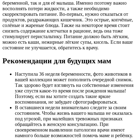
беременной, так и для её малыша. Именно поэтому важно
восполнять потери жидкости, а также необходимо
скорректировать питание. Во-первых, нужно отказаться от
продуктов, раздражающих кишечник. Это острые, копчёные,
солёные и жареные блюда. Также на некоторое время стоит
снизить содержание клетчатки в рационе, ведь она тоже
стимулирует перистальтику. Питание должно быть лёгким,
можно есть каши, нежирные лёгкие супы, кисель. Если ваше
состояние не улучшается, обратитесь к врачу.
Рекомендации для будущих мам
Наступила 36 неделя беременности, фото животиков в
вашей коллекции может пополнить очередной снимок.
Так здорово будет взглянуть на собственные изменения
уже спустя какое-то время после рождения малыша!
Поэтому, если вы хотите создать такие яркие
воспоминания, не забудьте сфотографироваться.
В оставшиеся недели внимательно следите за своим
состоянием. Чтобы жизнь вашего малыша не оказалась
под угрозой, при малейших тревожных признаках
обращайтесь в женскую консультацию. При
своевременном выявлении патологии врачи имеют
намного больше возможностей помочь маме и ребёнку.