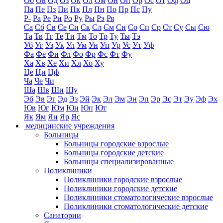
Об
Ов
Од
Оз
Ок
Ол
Ом
Он
Оп
Ор
Ос
От
Оф
Оц
Па
Пе
Пз
Пи
Пк
Пл
Пн
По
Пр
Пс
Пу
Р-
Ра
Ре
Ри
Ро
Ру
Ры
Рэ
Ря
Са
Сб
Св
Се
Си
Ск
Сл
См
Сн
Со
Сп
Ср
Ст
Су
Сы
Сю
Та
Тв
Тг
Те
Ти
Тм
То
Тр
Ту
Ты
Тэ
Уб
Уг
Уз
Ук
Ул
Ум
Ун
Уп
Ур
Ус
Ут
Уф
Фа
Фе
Фи
Фл
Фо
Фр
Фс
Фт
Фу
Ха
Хв
Хе
Хи
Хл
Хо
Ху
Це
Ци
Цф
Ча
Че
Чи
Ша
Шв
Ши
Шу
Эб
Эв
Эг
Эд
Эз
Эй
Эк
Эл
Эм
Эн
Эп
Эр
Эс
Эт
Эу
Эф
Эх
Юв
Юг
Юм
Юн
Юп
Ют
Як
Ям
Ян
Яр
Яс
медицинские учреждения
Больницы
Больницы городские взрослые
Больницы городские детские
Больницы специализированные
Поликлиники
Поликлиники городские взрослые
Поликлиники городские детские
Поликлиники стоматологические взрослые
Поликлиники стоматологические детские
Санатории