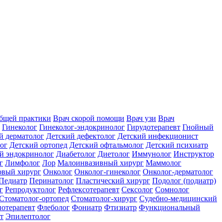
общей практики
Врач скорой помощи
Врач узи
Врач
Гинеколог
Гинеколог-эндокринолог
Гирудотерапевт
Гнойный
й дерматолог
Детский дефектолог
Детский инфекционист
ог
Детский ортопед
Детский офтальмолог
Детский психиатр
й эндокринолог
Диабетолог
Диетолог
Иммунолог
Инструктор
г
Лимфолог
Лор
Малоинвазивный хирург
Маммолог
вый хирург
Онколог
Онколог-гинеколог
Онколог-дерматолог
Педиатр
Перинатолог
Пластический хирург
Подолог (подиатр)
г
Репродуктолог
Рефлексотерапевт
Сексолог
Сомнолог
Стоматолог-ортопед
Стоматолог-хирург
Судебно-медицинский
отерапевт
Флеболог
Фониатр
Фтизиатр
Функциональный
т
Эпилептолог