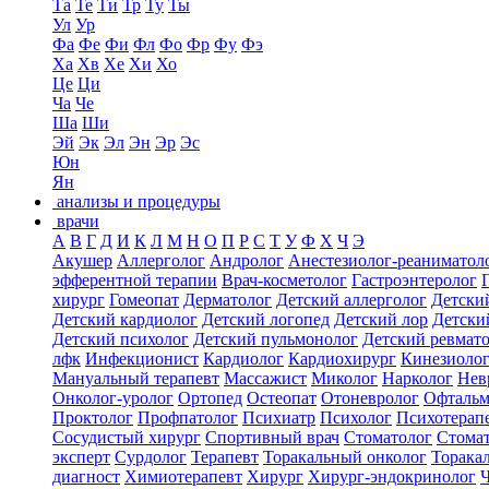
Та
Те
Ти
Тр
Ту
Ты
Ул
Ур
Фа
Фе
Фи
Фл
Фо
Фр
Фу
Фэ
Ха
Хв
Хе
Хи
Хо
Це
Ци
Ча
Че
Ша
Ши
Эй
Эк
Эл
Эн
Эр
Эс
Юн
Ян
анализы и процедуры
врачи
А
В
Г
Д
И
К
Л
М
Н
О
П
Р
С
Т
У
Ф
Х
Ч
Э
Акушер
Аллерголог
Андролог
Анестезиолог-реаниматол
эфферентной терапии
Врач-косметолог
Гастроэнтеролог
хирург
Гомеопат
Дерматолог
Детский аллерголог
Детски
Детский кардиолог
Детский логопед
Детский лор
Детски
Детский психолог
Детский пульмонолог
Детский ревмат
лфк
Инфекционист
Кардиолог
Кардиохирург
Кинезиоло
Мануальный терапевт
Массажист
Миколог
Нарколог
Нев
Онколог-уролог
Ортопед
Остеопат
Отоневролог
Офтальм
Проктолог
Профпатолог
Психиатр
Психолог
Психотерап
Сосудистый хирург
Спортивный врач
Стоматолог
Стомат
эксперт
Сурдолог
Терапевт
Торакальный онколог
Торака
диагност
Химиотерапевт
Хирург
Хирург-эндокринолог
Ч