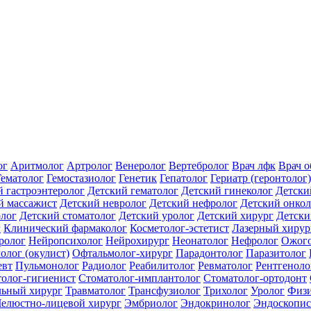
ог
Аритмолог
Артролог
Венеролог
Вертебролог
Врач лфк
Врач 
Гематолог
Гемостазиолог
Генетик
Гепатолог
Гериатр (геронтолог)
й гастроэнтеролог
Детский гематолог
Детский гинеколог
Детски
й массажист
Детский невролог
Детский нефролог
Детский онкол
олог
Детский стоматолог
Детский уролог
Детский хирург
Детски
г
Клинический фармаколог
Косметолог-эстетист
Лазерный хирур
ролог
Нейропсихолог
Нейрохирург
Неонатолог
Нефролог
Ожого
олог (окулист)
Офтальмолог-хирург
Парадонтолог
Паразитолог
евт
Пульмонолог
Радиолог
Реабилитолог
Ревматолог
Рентгеноло
олог-гигиенист
Стоматолог-имплантолог
Стоматолог-ортодонт
льный хирург
Травматолог
Трансфузиолог
Трихолог
Уролог
Физи
елюстно-лицевой хирург
Эмбриолог
Эндокринолог
Эндоскопис