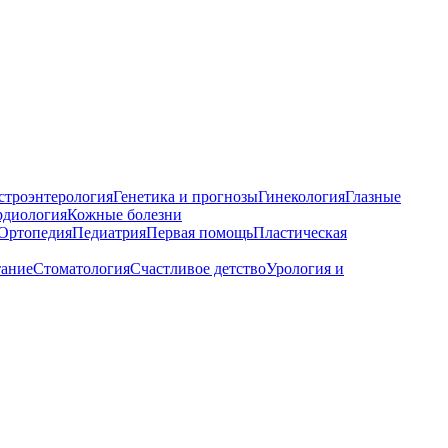
строэнтерология
Генетика и прогнозы
Гинекология
Глазные
рдиология
Кожные болезни
Ортопедия
Педиатрия
Первая помощь
Пластическая
тание
Стоматология
Счастливое детство
Урология и