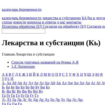
календарь беременности
календарь беременности
лекарства и субстанции
БАДы и друг
статьи
новости
вопросы и ответы
о нас
контакты
Политика обработки ПД
Согласие на обработку ПД
Согласие н
Лекарства и субстанции (Кь)
Главная
Лекарства и субстанции
Список торговых названий на буквы А-Я
1-Z Латинские
А
Б
В
Г
Д
Е
Ж
З
И
Й
К
Л
М
Н
О
П
Р
С
Т
У
Ф
Х
Ц
Ч
Ш
Э
Ю
Я
5
9
L
H
А.
Аа
Аб
Ав
Аг
Ад
Ае
Аз
Аи
Ай
Ак
Ал
Ам
Ан
Ап
Ар
Ас
Ат
А
Б-
Ба
Бе
Би
Бл
Бо
Бр
Бу
Бы
Бэ
В-
Ва
Вг
Ве
Ви
Во
Вп
Ву
Га
Ге
Ги
Гл
Го
Гр
Гу
Гэ
Д-
Д3
Да
Дв
Дг
Де
Дж
Ди
Дл
До
Др
Ду
Ды
Дэ
Дю
Ев
Ек
Ем
Ер