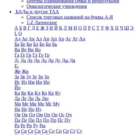
Центры планирования семьи и репродукции
Онкологические учреждения
БАДы и другие ТАА
Список торговых названий на буквы А-Я
1-Z Латинские
А
Б
В
Г
Д
Е
Ж
З
И
Й
К
Л
М
Н
О
П
Р
С
Т
У
Ф
Х
Ц
Ч
Ш
Э
L
Q
Ад
Ае
Ак
Ал
Ан
Ап
Ар
Ас
Ат
Ац
Ба
Бе
Би
Бл
Бо
Бр
Бь
Ва
Ве
Ви
Во
Га
Ге
Ги
Гл
Го
Гр
Д-
Да
Де
Ди
До
Др
Ду
Ды
Дя
Е-
Же
Жи
За
Зв
Зд
Зе
Зи
Зо
Иг
Из
Им
Ин
Ип
Йо
Ка
Ке
Ки
Кл
Ко
Кр
Ку
Ла
Ле
Ли
Ль
Лю
Ма
Ме
Ми
Мо
Мс
Му
На
Не
Но
Ну
Ов
Ок
Ол
Ом
Оп
Ор
Ос
Оч
Па
Пе
Пи
Пл
По
Пр
Пс
Пу
Ра
Ре
Ри
Ру
Ры
Са
Св
Се
Си
Ск
Со
Сп
Ср
Ст
Су