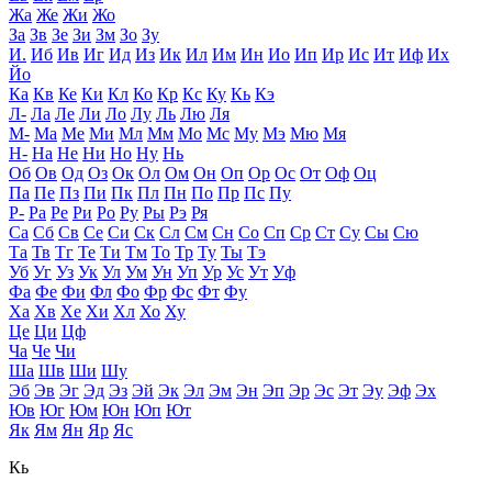
Жа
Же
Жи
Жо
За
Зв
Зе
Зи
Зм
Зо
Зу
И.
Иб
Ив
Иг
Ид
Из
Ик
Ил
Им
Ин
Ио
Ип
Ир
Ис
Ит
Иф
Их
Йо
Ка
Кв
Ке
Ки
Кл
Ко
Кр
Кс
Ку
Кь
Кэ
Л-
Ла
Ле
Ли
Ло
Лу
Ль
Лю
Ля
М-
Ма
Ме
Ми
Мл
Мм
Мо
Мс
Му
Мэ
Мю
Мя
Н-
На
Не
Ни
Но
Ну
Нь
Об
Ов
Од
Оз
Ок
Ол
Ом
Он
Оп
Ор
Ос
От
Оф
Оц
Па
Пе
Пз
Пи
Пк
Пл
Пн
По
Пр
Пс
Пу
Р-
Ра
Ре
Ри
Ро
Ру
Ры
Рэ
Ря
Са
Сб
Св
Се
Си
Ск
Сл
См
Сн
Со
Сп
Ср
Ст
Су
Сы
Сю
Та
Тв
Тг
Те
Ти
Тм
То
Тр
Ту
Ты
Тэ
Уб
Уг
Уз
Ук
Ул
Ум
Ун
Уп
Ур
Ус
Ут
Уф
Фа
Фе
Фи
Фл
Фо
Фр
Фс
Фт
Фу
Ха
Хв
Хе
Хи
Хл
Хо
Ху
Це
Ци
Цф
Ча
Че
Чи
Ша
Шв
Ши
Шу
Эб
Эв
Эг
Эд
Эз
Эй
Эк
Эл
Эм
Эн
Эп
Эр
Эс
Эт
Эу
Эф
Эх
Юв
Юг
Юм
Юн
Юп
Ют
Як
Ям
Ян
Яр
Яс
Кь