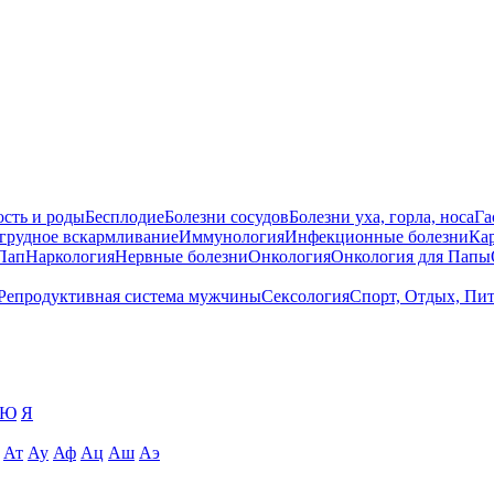
сть и роды
Бесплодие
Болезни сосудов
Болезни уха, горла, носа
Га
 грудное вскармливание
Иммунология
Инфекционные болезни
Ка
Пап
Наркология
Нервные болезни
Онкология
Онкология для Папы
Репродуктивная система мужчины
Сексология
Спорт, Отдых, Пи
Ю
Я
Ат
Ау
Аф
Ац
Аш
Аэ