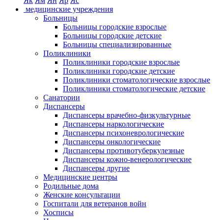
Як
Ям
Ян
Яр
Яс
медицинские учреждения
Больницы
Больницы городские взрослые
Больницы городские детские
Больницы специализированные
Поликлиники
Поликлиники городские взрослые
Поликлиники городские детские
Поликлиники стоматологические взрослые
Поликлиники стоматологические детские
Санатории
Диспансеры
Диспансеры врачебно-физкультурные
Диспансеры наркологические
Диспансеры психоневрологические
Диспансеры онкологические
Диспансеры противотуберкулезные
Диспансеры кожно-венерологические
Диспансеры другие
Медицинские центры
Родильные дома
Женские консультации
Госпитали для ветеранов войн
Хосписы