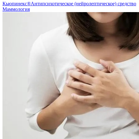
Кьюпинекс®
Антипсихотическое (нейролептическое) средство
Маммология