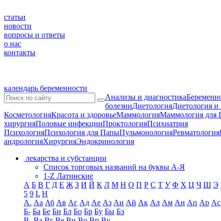
статьи
новости
вопросы и ответы
о нас
контакты
календарь беременности
Анализы и диагностика
Беременно
болезни
Диетология
Диетология и
Косметология
Красота и здоровье
Маммология
Маммология для 
хирургия
Половые инфекции
Проктология
Психиатрия
Психология
Психология для Папы
Пульмонология
Ревматология
андрология
Хирургия
Эндокринология
лекарства и субстанции
Список торговых названий на буквы А-Я
1-Z Латинские
А
Б
В
Г
Д
Е
Ж
З
И
Й
К
Л
М
Н
О
П
Р
С
Т
У
Ф
Х
Ц
Ч
Ш
Э
5
9
L
H
А.
Аа
Аб
Ав
Аг
Ад
Ае
Аз
Аи
Ай
Ак
Ал
Ам
Ан
Ап
Ар
Ас
Б-
Ба
Бе
Би
Бл
Бо
Бр
Бу
Бы
Бэ
В-
Ва
Вг
Ве
Ви
Во
Вп
Ву