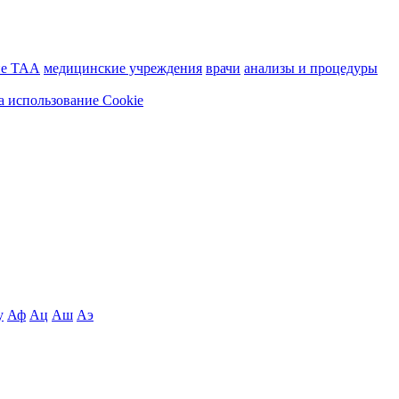
ие ТАА
медицинские учреждения
врачи
анализы и процедуры
а использование Cookie
у
Аф
Ац
Аш
Аэ