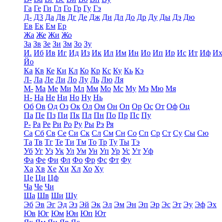
Га
Ге
Ги
Гл
Го
Гр
Гу
Гэ
Д-
Д3
Да
Дв
Дг
Де
Дж
Ди
Дл
До
Др
Ду
Ды
Дэ
Дю
Ев
Ек
Ем
Ер
Жа
Же
Жи
Жо
За
Зв
Зе
Зи
Зм
Зо
Зу
И.
Иб
Ив
Иг
Ид
Из
Ик
Ил
Им
Ин
Ио
Ип
Ир
Ис
Ит
Иф
И
Йо
Ка
Кв
Ке
Ки
Кл
Ко
Кр
Кс
Ку
Кь
Кэ
Л-
Ла
Ле
Ли
Ло
Лу
Ль
Лю
Ля
М-
Ма
Ме
Ми
Мл
Мм
Мо
Мс
Му
Мэ
Мю
Мя
Н-
На
Не
Ни
Но
Ну
Нь
Об
Ов
Од
Оз
Ок
Ол
Ом
Он
Оп
Ор
Ос
От
Оф
Оц
Па
Пе
Пз
Пи
Пк
Пл
Пн
По
Пр
Пс
Пу
Р-
Ра
Ре
Ри
Ро
Ру
Ры
Рэ
Ря
Са
Сб
Св
Се
Си
Ск
Сл
См
Сн
Со
Сп
Ср
Ст
Су
Сы
Сю
Та
Тв
Тг
Те
Ти
Тм
То
Тр
Ту
Ты
Тэ
Уб
Уг
Уз
Ук
Ул
Ум
Ун
Уп
Ур
Ус
Ут
Уф
Фа
Фе
Фи
Фл
Фо
Фр
Фс
Фт
Фу
Ха
Хв
Хе
Хи
Хл
Хо
Ху
Це
Ци
Цф
Ча
Че
Чи
Ша
Шв
Ши
Шу
Эб
Эв
Эг
Эд
Эз
Эй
Эк
Эл
Эм
Эн
Эп
Эр
Эс
Эт
Эу
Эф
Эх
Юв
Юг
Юм
Юн
Юп
Ют