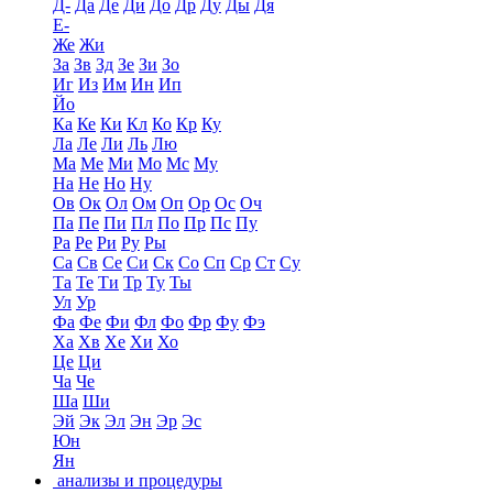
Д-
Да
Де
Ди
До
Др
Ду
Ды
Дя
Е-
Же
Жи
За
Зв
Зд
Зе
Зи
Зо
Иг
Из
Им
Ин
Ип
Йо
Ка
Ке
Ки
Кл
Ко
Кр
Ку
Ла
Ле
Ли
Ль
Лю
Ма
Ме
Ми
Мо
Мс
Му
На
Не
Но
Ну
Ов
Ок
Ол
Ом
Оп
Ор
Ос
Оч
Па
Пе
Пи
Пл
По
Пр
Пс
Пу
Ра
Ре
Ри
Ру
Ры
Са
Св
Се
Си
Ск
Со
Сп
Ср
Ст
Су
Та
Те
Ти
Тр
Ту
Ты
Ул
Ур
Фа
Фе
Фи
Фл
Фо
Фр
Фу
Фэ
Ха
Хв
Хе
Хи
Хо
Це
Ци
Ча
Че
Ша
Ши
Эй
Эк
Эл
Эн
Эр
Эс
Юн
Ян
анализы и процедуры