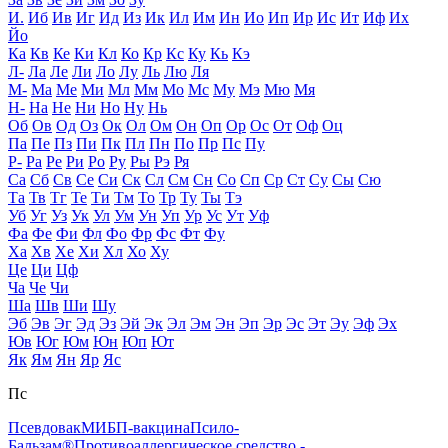
И.
Иб
Ив
Иг
Ид
Из
Ик
Ил
Им
Ин
Ио
Ип
Ир
Ис
Ит
Иф
Их
Йо
Ка
Кв
Ке
Ки
Кл
Ко
Кр
Кс
Ку
Кь
Кэ
Л-
Ла
Ле
Ли
Ло
Лу
Ль
Лю
Ля
М-
Ма
Ме
Ми
Мл
Мм
Мо
Мс
Му
Мэ
Мю
Мя
Н-
На
Не
Ни
Но
Ну
Нь
Об
Ов
Од
Оз
Ок
Ол
Ом
Он
Оп
Ор
Ос
От
Оф
Оц
Па
Пе
Пз
Пи
Пк
Пл
Пн
По
Пр
Пс
Пу
Р-
Ра
Ре
Ри
Ро
Ру
Ры
Рэ
Ря
Са
Сб
Св
Се
Си
Ск
Сл
См
Сн
Со
Сп
Ср
Ст
Су
Сы
Сю
Та
Тв
Тг
Те
Ти
Тм
То
Тр
Ту
Ты
Тэ
Уб
Уг
Уз
Ук
Ул
Ум
Ун
Уп
Ур
Ус
Ут
Уф
Фа
Фе
Фи
Фл
Фо
Фр
Фс
Фт
Фу
Ха
Хв
Хе
Хи
Хл
Хо
Ху
Це
Ци
Цф
Ча
Че
Чи
Ша
Шв
Ши
Шу
Эб
Эв
Эг
Эд
Эз
Эй
Эк
Эл
Эм
Эн
Эп
Эр
Эс
Эт
Эу
Эф
Эх
Юв
Юг
Юм
Юн
Юп
Ют
Як
Ям
Ян
Яр
Яс
Пс
Псевдовак
МИБП-вакцина
Псило-
Бальзам®
Противоаллергическое средство -