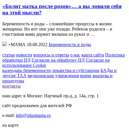
«Болит матка после родов»… а вы ловили себя
на этой мысли?
Беременность и роды – сложнейшие процессы в жизни
женщины. Но вот они уже позади. Ребенок родился – и
счастливая мама держит малыша на руках и …
+МАМА 18.08.2022
Беременность и роды
статьи
новости
вопросы и ответы
о нас
карта сайта
Политика
обработки ПД
Согласие на обработку ПД
Согласие на
использование Cookie
календарь беременности
лекарства и субстанции
БАДы и
другие ТАА
медицинские учреждения
врачи
анализы и
процедуры
контакты
наш адрес в Москве: Научный пр-д, д. 14а, стр. 1
сайт предназначен для жителей РФ
e-mail:
info@plusmama.ru
на карте