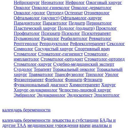
Нейрохирург
Неонатолог
Нефролог
Ожоговый хирург
Онколог
Онколог-гинеколог
Онколог-дерматолог
Онколог-уролог
Ортопед
Остеопат
Отоневролог
Офтальмолог (окулист)
Офтальмолог-хирург
Парадонтолог
Паразитолог
Педиатр
Перинатолог
Пластический хирург
Подолог (подиатр)
Проктолог
Профпатолог
Психиатр
Психолог
Психотерапевт
Пульмонолог
Радиолог
Реабилитолог
Ревматолог
Рентгенолог
Репродуктолог
Рефлексотерапевт
Сексолог
Сомнолог
Сосудистый хирург
Спортивный врач
Стоматолог
Стоматолог-гигиенист
Стоматолог-
имплантолог
Стоматолог-ортодонт
Стоматолог-ортопед
Стоматолог-хирург
Судебно-медицинский эксперт
Сурдолог
Терапевт
Торакальный онколог
Торакальный
хирург
Травматолог
Трансфузиолог
Трихолог
Уролог
Физиотерапевт
Флеболог
Фониатр
Фтизиатр
Функциональный диагност
Химиотерапевт
Хирург
Хирург-эндокринолог
Челюстно-лицевой хирург
Эмбриолог
Эндокринолог
Эндоскопист
Эпилептолог
календарь беременности
календарь беременности
лекарства и субстанции
БАДы и
другие ТАА
медицинские учреждения
врачи
анализы и