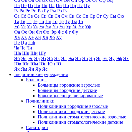
Об
Ов
Од
Оз
Ок
Ол
Ом
Он
Оп
Ор
Ос
От
Оф
Оц
Па
Пе
Пз
Пи
Пк
Пл
Пн
По
Пр
Пс
Пу
Р-
Ра
Ре
Ри
Ро
Ру
Ры
Рэ
Ря
Са
Сб
Св
Се
Си
Ск
Сл
См
Сн
Со
Сп
Ср
Ст
Су
Сы
Сю
Та
Тв
Тг
Те
Ти
Тм
То
Тр
Ту
Ты
Тэ
Уб
Уг
Уз
Ук
Ул
Ум
Ун
Уп
Ур
Ус
Ут
Уф
Фа
Фе
Фи
Фл
Фо
Фр
Фс
Фт
Фу
Ха
Хв
Хе
Хи
Хл
Хо
Ху
Це
Ци
Цф
Ча
Че
Чи
Ша
Шв
Ши
Шу
Эб
Эв
Эг
Эд
Эз
Эй
Эк
Эл
Эм
Эн
Эп
Эр
Эс
Эт
Эу
Эф
Эх
Юв
Юг
Юм
Юн
Юп
Ют
Як
Ям
Ян
Яр
Яс
медицинские учреждения
Больницы
Больницы городские взрослые
Больницы городские детские
Больницы специализированные
Поликлиники
Поликлиники городские взрослые
Поликлиники городские детские
Поликлиники стоматологические взрослые
Поликлиники стоматологические детские
Санатории