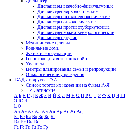
Диспансеры
Диспансеры врачебно-физкультурные
Диспансеры наркологические
Диспансеры психоневрологические
Диспансеры онкологические
Диспансеры противотуберкулезные
Диспансеры кожно-венерологические
Диспансеры другие
Медицинские центры
Родильные дома
Женские консультации
Госпитали для ветеранов войн
Хосписы
Центры планирования семьи и репродукции
Онкологические учреждения
БАДы и другие ТАА
Список торговых названий на буквы А-Я
1-Z Латинские
А
Б
В
Г
Д
Е
Ж
З
И
Й
К
Л
М
Н
О
П
Р
С
Т
У
Ф
Х
Ц
Ч
Ш
Э
Ю
Я
L
Q
Ад
Ае
Ак
Ал
Ан
Ап
Ар
Ас
Ат
Ац
Ба
Бе
Би
Бл
Бо
Бр
Бь
Ва
Ве
Ви
Во
Га
Ге
Ги
Гл
Го
Гр