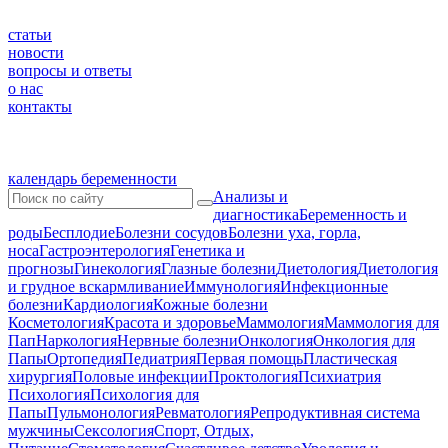
статьи
новости
вопросы и ответы
о нас
контакты
календарь беременности
Анализы и
диагностика
Беременность и
роды
Бесплодие
Болезни сосудов
Болезни уха, горла,
носа
Гастроэнтерология
Генетика и
прогнозы
Гинекология
Глазные болезни
Диетология
Диетология
и грудное вскармливание
Иммунология
Инфекционные
болезни
Кардиология
Кожные болезни
Косметология
Красота и здоровье
Маммология
Маммология для
Пап
Наркология
Нервные болезни
Онкология
Онкология для
Папы
Ортопедия
Педиатрия
Первая помощь
Пластическая
хирургия
Половые инфекции
Проктология
Психиатрия
Психология
Психология для
Папы
Пульмонология
Ревматология
Репродуктивная система
мужчины
Сексология
Спорт, Отдых,