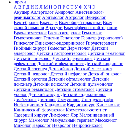
врачи
А
В
Г
Д
И
К
Л
М
Н
О
П
Р
С
Т
У
Ф
Х
Ч
Э
Акушер
Аллерголог
Андролог
Анестезиолог-
реаниматолог
Аритмолог
Артролог
Венеролог
Вертебролог
Врач лфк
Врач общей практики
Врач
скорой помощи
Врач узи
Врач эфферентной терапии
Врач-косметолог
Гастроэнтеролог
Гематолог
Гемостазиолог
Генетик
Гепатолог
Гериатр (геронтолог)
Гинеколог
Гинеколог-эндокринолог
Гирудотерапевт
Гнойный хирург
Гомеопат
Дерматолог
Детский
аллерголог
Детский гастроэнтеролог
Детский гематолог
Детский гинеколог
Детский дерматолог
Детский
дефектолог
Детский инфекционист
Детский кардиолог
Детский логопед
Детский лор
Детский массажист
Детский невролог
Детский нефролог
Детский онколог
Детский ортопед
Детский офтальмолог
Детский
психиатр
Детский психолог
Детский пульмонолог
Детский ревматолог
Детский стоматолог
Детский
уролог
Детский хирург
Детский эндокринолог
Диабетолог
Диетолог
Иммунолог
Инструктор лфк
Инфекционист
Кардиолог
Кардиохирург
Кинезиолог
Клинический фармаколог
Косметолог-эстетист
Лазерный хирург
Лимфолог
Лор
Малоинвазивный
хирург
Маммолог
Мануальный терапевт
Массажист
Миколог
Нарколог
Невролог
Нейропсихолог