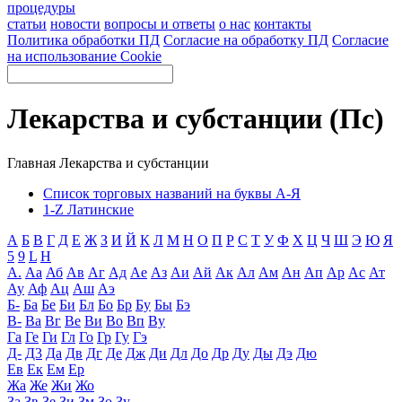
процедуры
статьи
новости
вопросы и ответы
о нас
контакты
Политика обработки ПД
Согласие на обработку ПД
Согласие
на использование Cookie
Лекарства и субстанции (Пс)
Главная
Лекарства и субстанции
Список торговых названий на буквы А-Я
1-Z Латинские
А
Б
В
Г
Д
Е
Ж
З
И
Й
К
Л
М
Н
О
П
Р
С
Т
У
Ф
Х
Ц
Ч
Ш
Э
Ю
Я
5
9
L
H
А.
Аа
Аб
Ав
Аг
Ад
Ае
Аз
Аи
Ай
Ак
Ал
Ам
Ан
Ап
Ар
Ас
Ат
Ау
Аф
Ац
Аш
Аэ
Б-
Ба
Бе
Би
Бл
Бо
Бр
Бу
Бы
Бэ
В-
Ва
Вг
Ве
Ви
Во
Вп
Ву
Га
Ге
Ги
Гл
Го
Гр
Гу
Гэ
Д-
Д3
Да
Дв
Дг
Де
Дж
Ди
Дл
До
Др
Ду
Ды
Дэ
Дю
Ев
Ек
Ем
Ер
Жа
Же
Жи
Жо
За
Зв
Зе
Зи
Зм
Зо
Зу