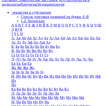
Питание
Стоматология
Счастливое детство
Урология и
андрология
Хирургия
Эндокринология
лекарства и субстанции
Список торговых названий на буквы А-Я
1-Z Латинские
А
Б
В
Г
Д
Е
Ж
З
И
Й
К
Л
М
Н
О
П
Р
С
Т
У
Ф
Х
Ц
Ч
Ш
Э
Ю
Я
5
9
L
H
А.
Аа
Аб
Ав
Аг
Ад
Ае
Аз
Аи
Ай
Ак
Ал
Ам
Ан
Ап
Ар
Ас
Ат
Ау
Аф
Ац
Аш
Аэ
Б-
Ба
Бе
Би
Бл
Бо
Бр
Бу
Бы
Бэ
В-
Ва
Вг
Ве
Ви
Во
Вп
Ву
Га
Ге
Ги
Гл
Го
Гр
Гу
Гэ
Д-
Д3
Да
Дв
Дг
Де
Дж
Ди
Дл
До
Др
Ду
Ды
Дэ
Дю
Ев
Ек
Ем
Ер
Жа
Же
Жи
Жо
За
Зв
Зе
Зи
Зм
Зо
Зу
И.
Иб
Ив
Иг
Ид
Из
Ик
Ил
Им
Ин
Ио
Ип
Ир
Ис
Ит
Иф
Их
Йо
Ка
Кв
Ке
Ки
Кл
Ко
Кр
Кс
Ку
Кь
Кэ
Л-
Ла
Ле
Ли
Ло
Лу
Ль
Лю
Ля
М-
Ма
Ме
Ми
Мл
Мм
Мо
Мс
Му
Мэ
Мю
Мя
Н-
На
Не
Ни
Но
Ну
Нь