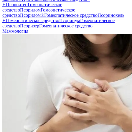
H
Псориатен
Гомеопатическое
средство
Псорилом
Гомеопатическое
средство
Псорилом®
Гомеопатическое средство
Псоринохель
Н
Гомеопатическое средство
Псоринум
Гомеопатическое
средство
Псоризер
Гомеопатическое средство
Маммология