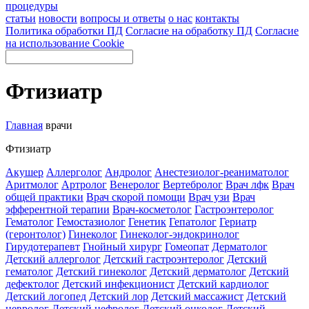
процедуры
статьи
новости
вопросы и ответы
о нас
контакты
Политика обработки ПД
Согласие на обработку ПД
Согласие
на использование Cookie
Фтизиатр
Главная
врачи
Фтизиатр
Акушер
Аллерголог
Андролог
Анестезиолог-реаниматолог
Аритмолог
Артролог
Венеролог
Вертебролог
Врач лфк
Врач
общей практики
Врач скорой помощи
Врач узи
Врач
эфферентной терапии
Врач-косметолог
Гастроэнтеролог
Гематолог
Гемостазиолог
Генетик
Гепатолог
Гериатр
(геронтолог)
Гинеколог
Гинеколог-эндокринолог
Гирудотерапевт
Гнойный хирург
Гомеопат
Дерматолог
Детский аллерголог
Детский гастроэнтеролог
Детский
гематолог
Детский гинеколог
Детский дерматолог
Детский
дефектолог
Детский инфекционист
Детский кардиолог
Детский логопед
Детский лор
Детский массажист
Детский
невролог
Детский нефролог
Детский онколог
Детский