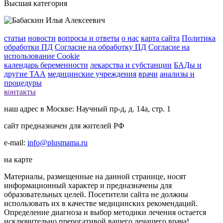
Высшая категория
статьи
новости
вопросы и ответы
о нас
карта сайта
Политика
обработки ПД
Согласие на обработку ПД
Согласие на
использование Cookie
календарь беременности
лекарства и субстанции
БАДы и
другие ТАА
медицинские учреждения
врачи
анализы и
процедуры
контакты
наш адрес в Москве: Научный пр-д, д. 14а, стр. 1
сайт предназначен для жителей РФ
e-mail:
info@plusmama.ru
на карте
Материалы, размещенные на данной странице, носят
информационный характер и предназначены для
образовательных целей. Посетители сайта не должны
использовать их в качестве медицинских рекомендаций.
Определение диагноза и выбор методики лечения остается
исключительно прерогативой вашего лечащего врача!