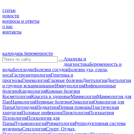
статьи
новости
вопросы и ответы
о нас
контакты
календарь беременности
Анализы и
диагностика
Беременность и
роды
Бесплодие
Болезни сосудов
Болезни уха, горла,
носа
Гастроэнтерология
Генетика и
прогнозы
Гинекология
Глазные болезни
Диетология
Диетология
и грудное вскармливание
Иммунология
Инфекционные
болезни
Кардиология
Кожные болезни
Косметология
Красота и здоровье
Маммология
Маммология для
Пап
Наркология
Нервные болезни
Онкология
Онкология для
Папы
Ортопедия
Педиатрия
Первая помощь
Пластическая
хирургия
Половые инфекции
Проктология
Психиатрия
Психология
Психология для
Папы
Пульмонология
Ревматология
Репродуктивная система
мужчины
Сексология
Спорт, Отдых,