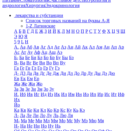
Питание
Стоматология
Счастливое детство
Урология и
андрология
Хирургия
Эндокринология
лекарства и субстанции
Список торговых названий на буквы А-Я
1-Z Латинские
А
Б
В
Г
Д
Е
Ж
З
И
Й
К
Л
М
Н
О
П
Р
С
Т
У
Ф
Х
Ц
Ч
Ш
Э
Ю
Я
5
9
L
H
А.
Аа
Аб
Ав
Аг
Ад
Ае
Аз
Аи
Ай
Ак
Ал
Ам
Ан
Ап
Ар
Ас
Ат
Ау
Аф
Ац
Аш
Аэ
Б-
Ба
Бе
Би
Бл
Бо
Бр
Бу
Бы
Бэ
В-
Ва
Вг
Ве
Ви
Во
Вп
Ву
Га
Ге
Ги
Гл
Го
Гр
Гу
Гэ
Д-
Д3
Да
Дв
Дг
Де
Дж
Ди
Дл
До
Др
Ду
Ды
Дэ
Дю
Ев
Ек
Ем
Ер
Жа
Же
Жи
Жо
За
Зв
Зе
Зи
Зм
Зо
Зу
И.
Иб
Ив
Иг
Ид
Из
Ик
Ил
Им
Ин
Ио
Ип
Ир
Ис
Ит
Иф
Их
Йо
Ка
Кв
Ке
Ки
Кл
Ко
Кр
Кс
Ку
Кь
Кэ
Л-
Ла
Ле
Ли
Ло
Лу
Ль
Лю
Ля
М-
Ма
Ме
Ми
Мл
Мм
Мо
Мс
Му
Мэ
Мю
Мя
Н-
На
Не
Ни
Но
Ну
Нь