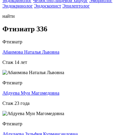
эндокринолог
Челюстно-лицевой хирург
Эмбриолог
Эндокринолог
Эндоскопист
Эпилептолог
найти
Фтизиатр 336
Фтизиатр
Абаимова Наталья Львовна
Стаж 14 лет
Фтизиатр
Абдуева Муи Магомедовна
Стаж 23 года
Фтизиатр
Абдулаева Зульфия Курмансаидовна