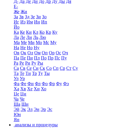
Д-
Да
Де
Ди
До
Др
Ду
Ды
Дя
Е-
Же
Жи
За
Зв
Зд
Зе
Зи
Зо
Иг
Из
Им
Ин
Ип
Йо
Ка
Ке
Ки
Кл
Ко
Кр
Ку
Ла
Ле
Ли
Ль
Лю
Ма
Ме
Ми
Мо
Мс
Му
На
Не
Но
Ну
Ов
Ок
Ол
Ом
Оп
Ор
Ос
Оч
Па
Пе
Пи
Пл
По
Пр
Пс
Пу
Ра
Ре
Ри
Ру
Ры
Са
Св
Се
Си
Ск
Со
Сп
Ср
Ст
Су
Та
Те
Ти
Тр
Ту
Ты
Ул
Ур
Фа
Фе
Фи
Фл
Фо
Фр
Фу
Фэ
Ха
Хв
Хе
Хи
Хо
Це
Ци
Ча
Че
Ша
Ши
Эй
Эк
Эл
Эн
Эр
Эс
Юн
Ян
анализы и процедуры