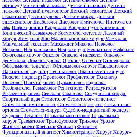
ортопед
Детский офтальмолог
Детский психиатр
Детский
психолог
Детский пульмонолог
Детский ревматолог
Детский
стоматолог
Детский уролог
Детский хирург
Детский
эндокринолог
Диабетолог
Диетолог
Иммунолог
Инструктор
лфк
Инфекционист
Кардиолог
Кардиохирург
Кинезиолог
Клинический фармаколог
Косметолог-эстетист
Лазерный
хирург
Лимфолог
Лор
Малоинвазивный хирург
Маммолог
Мануальный терапевт
Массажист
Миколог
Нарколог
Невролог
Нейропсихолог
Нейрохирург
Неонатолог
Нефролог
Ожоговый хирург
Онколог
Онколог-гинеколог
Онколог-
дерматолог
Онколог-уролог
Ортопед
Остеопат
Отоневролог
Офтальмолог (окулист)
Офтальмолог-хирург
Парадонтолог
Паразитолог
Педиатр
Перинатолог
Пластический хирург
Подолог (подиатр)
Проктолог
Профпатолог
Психиатр
Психолог
Психотерапевт
Пульмонолог
Радиолог
Реабилитолог
Ревматолог
Рентгенолог
Репродуктолог
Рефлексотерапевт
Сексолог
Сомнолог
Сосудистый хирург
Спортивный врач
Стоматолог
Стоматолог-гигиенист
Стоматолог-имплантолог
Стоматолог-ортодонт
Стоматолог-
ортопед
Стоматолог-хирург
Судебно-медицинский эксперт
Сурдолог
Терапевт
Торакальный онколог
Торакальный
хирург
Травматолог
Трансфузиолог
Трихолог
Уролог
Физиотерапевт
Флеболог
Фониатр
Фтизиатр
Функциональный диагност
Химиотерапевт
Хирург
Хирург-