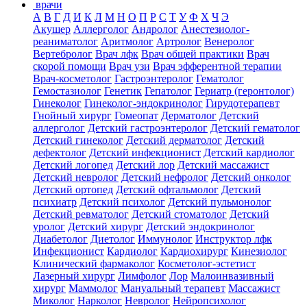
врачи
А
В
Г
Д
И
К
Л
М
Н
О
П
Р
С
Т
У
Ф
Х
Ч
Э
Акушер
Аллерголог
Андролог
Анестезиолог-
реаниматолог
Аритмолог
Артролог
Венеролог
Вертебролог
Врач лфк
Врач общей практики
Врач
скорой помощи
Врач узи
Врач эфферентной терапии
Врач-косметолог
Гастроэнтеролог
Гематолог
Гемостазиолог
Генетик
Гепатолог
Гериатр (геронтолог)
Гинеколог
Гинеколог-эндокринолог
Гирудотерапевт
Гнойный хирург
Гомеопат
Дерматолог
Детский
аллерголог
Детский гастроэнтеролог
Детский гематолог
Детский гинеколог
Детский дерматолог
Детский
дефектолог
Детский инфекционист
Детский кардиолог
Детский логопед
Детский лор
Детский массажист
Детский невролог
Детский нефролог
Детский онколог
Детский ортопед
Детский офтальмолог
Детский
психиатр
Детский психолог
Детский пульмонолог
Детский ревматолог
Детский стоматолог
Детский
уролог
Детский хирург
Детский эндокринолог
Диабетолог
Диетолог
Иммунолог
Инструктор лфк
Инфекционист
Кардиолог
Кардиохирург
Кинезиолог
Клинический фармаколог
Косметолог-эстетист
Лазерный хирург
Лимфолог
Лор
Малоинвазивный
хирург
Маммолог
Мануальный терапевт
Массажист
Миколог
Нарколог
Невролог
Нейропсихолог