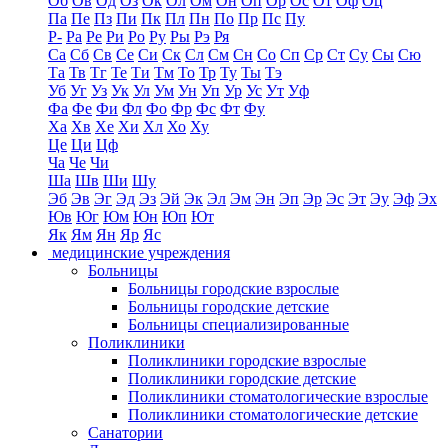
Об
Ов
Од
Оз
Ок
Ол
Ом
Он
Оп
Ор
Ос
От
Оф
Оц
Па
Пе
Пз
Пи
Пк
Пл
Пн
По
Пр
Пс
Пу
Р-
Ра
Ре
Ри
Ро
Ру
Ры
Рэ
Ря
Са
Сб
Св
Се
Си
Ск
Сл
См
Сн
Со
Сп
Ср
Ст
Су
Сы
Сю
Та
Тв
Тг
Те
Ти
Тм
То
Тр
Ту
Ты
Тэ
Уб
Уг
Уз
Ук
Ул
Ум
Ун
Уп
Ур
Ус
Ут
Уф
Фа
Фе
Фи
Фл
Фо
Фр
Фс
Фт
Фу
Ха
Хв
Хе
Хи
Хл
Хо
Ху
Це
Ци
Цф
Ча
Че
Чи
Ша
Шв
Ши
Шу
Эб
Эв
Эг
Эд
Эз
Эй
Эк
Эл
Эм
Эн
Эп
Эр
Эс
Эт
Эу
Эф
Эх
Юв
Юг
Юм
Юн
Юп
Ют
Як
Ям
Ян
Яр
Яс
медицинские учреждения
Больницы
Больницы городские взрослые
Больницы городские детские
Больницы специализированные
Поликлиники
Поликлиники городские взрослые
Поликлиники городские детские
Поликлиники стоматологические взрослые
Поликлиники стоматологические детские
Санатории