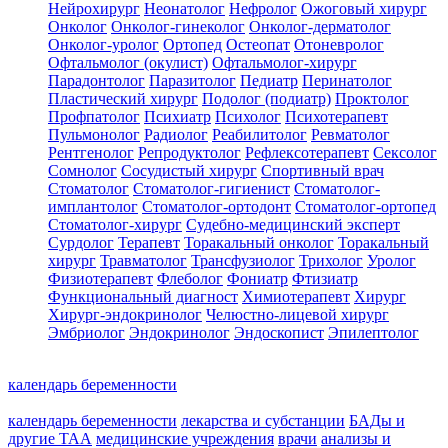
Нейрохирург
Неонатолог
Нефролог
Ожоговый хирург
Онколог
Онколог-гинеколог
Онколог-дерматолог
Онколог-уролог
Ортопед
Остеопат
Отоневролог
Офтальмолог (окулист)
Офтальмолог-хирург
Парадонтолог
Паразитолог
Педиатр
Перинатолог
Пластический хирург
Подолог (подиатр)
Проктолог
Профпатолог
Психиатр
Психолог
Психотерапевт
Пульмонолог
Радиолог
Реабилитолог
Ревматолог
Рентгенолог
Репродуктолог
Рефлексотерапевт
Сексолог
Сомнолог
Сосудистый хирург
Спортивный врач
Стоматолог
Стоматолог-гигиенист
Стоматолог-
имплантолог
Стоматолог-ортодонт
Стоматолог-ортопед
Стоматолог-хирург
Судебно-медицинский эксперт
Сурдолог
Терапевт
Торакальный онколог
Торакальный
хирург
Травматолог
Трансфузиолог
Трихолог
Уролог
Физиотерапевт
Флеболог
Фониатр
Фтизиатр
Функциональный диагност
Химиотерапевт
Хирург
Хирург-эндокринолог
Челюстно-лицевой хирург
Эмбриолог
Эндокринолог
Эндоскопист
Эпилептолог
календарь беременности
календарь беременности
лекарства и субстанции
БАДы и
другие ТАА
медицинские учреждения
врачи
анализы и