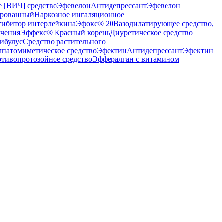
 [ВИЧ] средство
Эфевелон
Антидепрессант
Эфевелон
ированный
Наркозное ингаляционное
ибитор интерлейкина
Эфокс® 20
Вазодилатирующее средство,
ечения
Эффекс® Красный корень
Диуретическое средство
ибулус
Средство растительного
патомиметическое средство
Эфектин
Антидепрессант
Эфектин
тивопротозойное средство
Эффералган с витамином