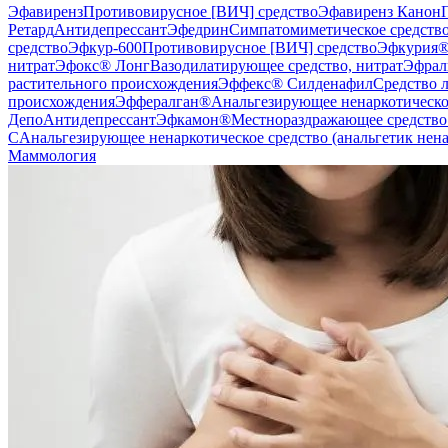
Эфавиренз
Противовирусное [ВИЧ] средство
Эфавиренз Канон
Ретард
Антидепрессант
Эфедрин
Симпатомиметическое средств
средство
Эфкур-600
Противовирусное [ВИЧ] средство
Эфкурия
нитрат
Эфокс® Лонг
Вазодилатирующее средство, нитрат
Эфрал
растительного происхождения
Эффекс® Силденафил
Средство 
происхождения
Эффералган®
Анальгезирующее ненаркотическо
Депо
Антидепрессант
Эфкамон®
Местнораздражающее средство
C
Анальгезирующее ненаркотическое средство (анальгетик не
Маммология