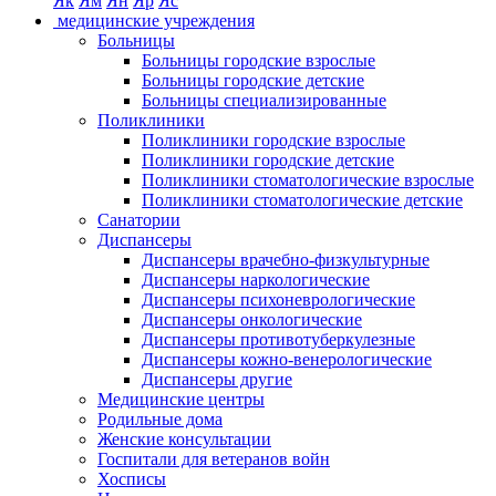
Як
Ям
Ян
Яр
Яс
медицинские учреждения
Больницы
Больницы городские взрослые
Больницы городские детские
Больницы специализированные
Поликлиники
Поликлиники городские взрослые
Поликлиники городские детские
Поликлиники стоматологические взрослые
Поликлиники стоматологические детские
Санатории
Диспансеры
Диспансеры врачебно-физкультурные
Диспансеры наркологические
Диспансеры психоневрологические
Диспансеры онкологические
Диспансеры противотуберкулезные
Диспансеры кожно-венерологические
Диспансеры другие
Медицинские центры
Родильные дома
Женские консультации
Госпитали для ветеранов войн
Хосписы