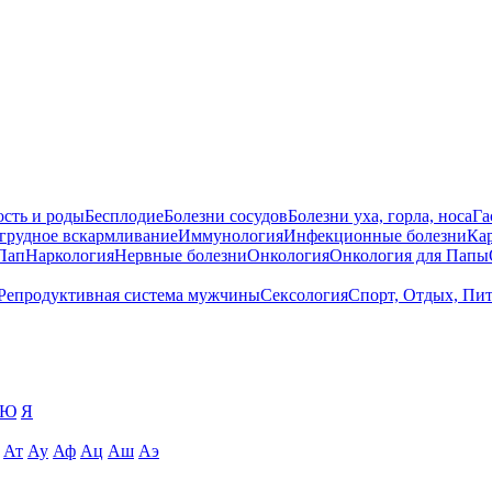
сть и роды
Бесплодие
Болезни сосудов
Болезни уха, горла, носа
Га
 грудное вскармливание
Иммунология
Инфекционные болезни
Ка
Пап
Наркология
Нервные болезни
Онкология
Онкология для Папы
Репродуктивная система мужчины
Сексология
Спорт, Отдых, Пи
Ю
Я
Ат
Ау
Аф
Ац
Аш
Аэ