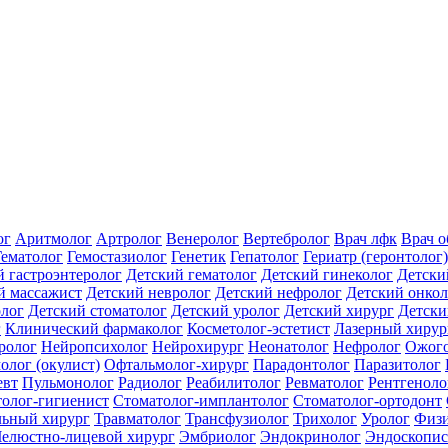
ог
Аритмолог
Артролог
Венеролог
Вертебролог
Врач лфк
Врач 
Гематолог
Гемостазиолог
Генетик
Гепатолог
Гериатр (геронтолог)
й гастроэнтеролог
Детский гематолог
Детский гинеколог
Детски
й массажист
Детский невролог
Детский нефролог
Детский онкол
олог
Детский стоматолог
Детский уролог
Детский хирург
Детски
г
Клинический фармаколог
Косметолог-эстетист
Лазерный хирур
ролог
Нейропсихолог
Нейрохирург
Неонатолог
Нефролог
Ожого
олог (окулист)
Офтальмолог-хирург
Парадонтолог
Паразитолог
евт
Пульмонолог
Радиолог
Реабилитолог
Ревматолог
Рентгеноло
олог-гигиенист
Стоматолог-имплантолог
Стоматолог-ортодонт
льный хирург
Травматолог
Трансфузиолог
Трихолог
Уролог
Физи
елюстно-лицевой хирург
Эмбриолог
Эндокринолог
Эндоскопис