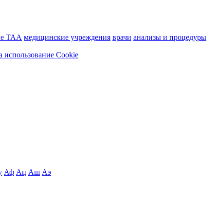
ие ТАА
медицинские учреждения
врачи
анализы и процедуры
а использование Cookie
у
Аф
Ац
Аш
Аэ