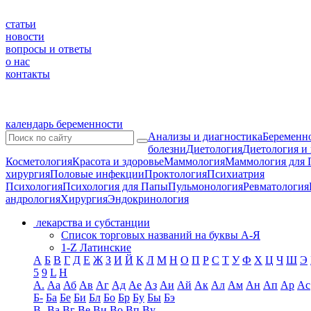
статьи
новости
вопросы и ответы
о нас
контакты
календарь беременности
Анализы и диагностика
Беременно
болезни
Диетология
Диетология и
Косметология
Красота и здоровье
Маммология
Маммология для 
хирургия
Половые инфекции
Проктология
Психиатрия
Психология
Психология для Папы
Пульмонология
Ревматология
андрология
Хирургия
Эндокринология
лекарства и субстанции
Список торговых названий на буквы А-Я
1-Z Латинские
А
Б
В
Г
Д
Е
Ж
З
И
Й
К
Л
М
Н
О
П
Р
С
Т
У
Ф
Х
Ц
Ч
Ш
Э
5
9
L
H
А.
Аа
Аб
Ав
Аг
Ад
Ае
Аз
Аи
Ай
Ак
Ал
Ам
Ан
Ап
Ар
Ас
Б-
Ба
Бе
Би
Бл
Бо
Бр
Бу
Бы
Бэ
В-
Ва
Вг
Ве
Ви
Во
Вп
Ву