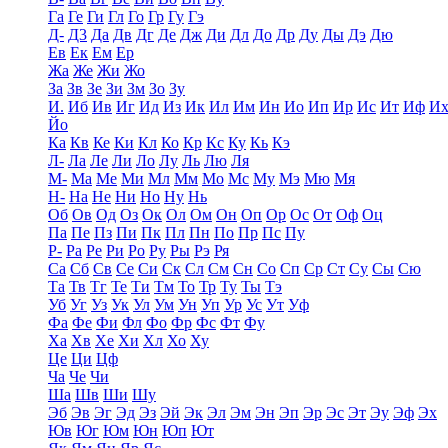
Га
Ге
Ги
Гл
Го
Гр
Гу
Гэ
Д-
Д3
Да
Дв
Дг
Де
Дж
Ди
Дл
До
Др
Ду
Ды
Дэ
Дю
Ев
Ек
Ем
Ер
Жа
Же
Жи
Жо
За
Зв
Зе
Зи
Зм
Зо
Зу
И.
Иб
Ив
Иг
Ид
Из
Ик
Ил
Им
Ин
Ио
Ип
Ир
Ис
Ит
Иф
И
Йо
Ка
Кв
Ке
Ки
Кл
Ко
Кр
Кс
Ку
Кь
Кэ
Л-
Ла
Ле
Ли
Ло
Лу
Ль
Лю
Ля
М-
Ма
Ме
Ми
Мл
Мм
Мо
Мс
Му
Мэ
Мю
Мя
Н-
На
Не
Ни
Но
Ну
Нь
Об
Ов
Од
Оз
Ок
Ол
Ом
Он
Оп
Ор
Ос
От
Оф
Оц
Па
Пе
Пз
Пи
Пк
Пл
Пн
По
Пр
Пс
Пу
Р-
Ра
Ре
Ри
Ро
Ру
Ры
Рэ
Ря
Са
Сб
Св
Се
Си
Ск
Сл
См
Сн
Со
Сп
Ср
Ст
Су
Сы
Сю
Та
Тв
Тг
Те
Ти
Тм
То
Тр
Ту
Ты
Тэ
Уб
Уг
Уз
Ук
Ул
Ум
Ун
Уп
Ур
Ус
Ут
Уф
Фа
Фе
Фи
Фл
Фо
Фр
Фс
Фт
Фу
Ха
Хв
Хе
Хи
Хл
Хо
Ху
Це
Ци
Цф
Ча
Че
Чи
Ша
Шв
Ши
Шу
Эб
Эв
Эг
Эд
Эз
Эй
Эк
Эл
Эм
Эн
Эп
Эр
Эс
Эт
Эу
Эф
Эх
Юв
Юг
Юм
Юн
Юп
Ют