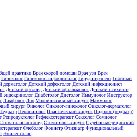
общей практики
Врач скорой помощи
Врач узи
Врач
Гинеколог
Гинеколог-эндокринолог
Гирудотерапевт
Гнойный
й дерматолог
Детский дефектолог
Детский инфекционист
ог
Детский ортопед
Детский офтальмолог
Детский психиатр
й эндокринолог
Диабетолог
Диетолог
Иммунолог
Инструктор
г
Лимфолог
Лор
Малоинвазивный хирург
Маммолог
вый хирург
Онколог
Онколог-гинеколог
Онколог-дерматолог
Педиатр
Перинатолог
Пластический хирург
Подолог (подиатр)
г
Репродуктолог
Рефлексотерапевт
Сексолог
Сомнолог
Стоматолог-ортопед
Стоматолог-хирург
Судебно-медицинский
отерапевт
Флеболог
Фониатр
Фтизиатр
Функциональный
т
Эпилептолог