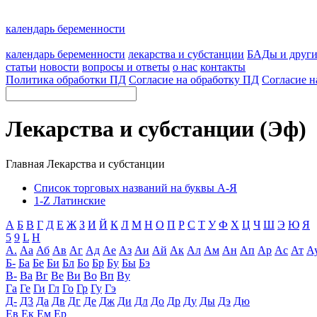
календарь беременности
календарь беременности
лекарства и субстанции
БАДы и друг
статьи
новости
вопросы и ответы
о нас
контакты
Политика обработки ПД
Согласие на обработку ПД
Согласие н
Лекарства и субстанции (Эф)
Главная
Лекарства и субстанции
Список торговых названий на буквы А-Я
1-Z Латинские
А
Б
В
Г
Д
Е
Ж
З
И
Й
К
Л
М
Н
О
П
Р
С
Т
У
Ф
Х
Ц
Ч
Ш
Э
Ю
Я
5
9
L
H
А.
Аа
Аб
Ав
Аг
Ад
Ае
Аз
Аи
Ай
Ак
Ал
Ам
Ан
Ап
Ар
Ас
Ат
А
Б-
Ба
Бе
Би
Бл
Бо
Бр
Бу
Бы
Бэ
В-
Ва
Вг
Ве
Ви
Во
Вп
Ву
Га
Ге
Ги
Гл
Го
Гр
Гу
Гэ
Д-
Д3
Да
Дв
Дг
Де
Дж
Ди
Дл
До
Др
Ду
Ды
Дэ
Дю
Ев
Ек
Ем
Ер