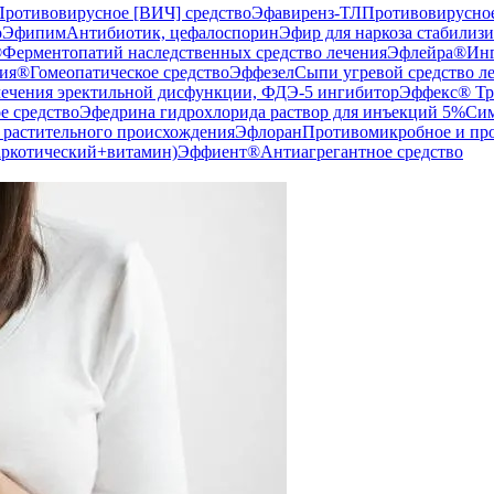
Противовирусное [ВИЧ] средство
Эфавиренз-ТЛ
Противовирусное
о
Эфипим
Антибиотик, цефалоспорин
Эфир для наркоза стабилиз
®
Ферментопатий наследственных средство лечения
Эфлейра®
Инг
ия®
Гомеопатическое средство
Эффезел
Сыпи угревой средство л
лечения эректильной дисфункции, ФДЭ-5 ингибитор
Эффекс® Тр
е средство
Эфедрина гидрохлорида раствор для инъекций 5%
Сим
 растительного происхождения
Эфлоран
Противомикробное и про
наркотический+витамин)
Эффиент®
Антиагрегантное средство