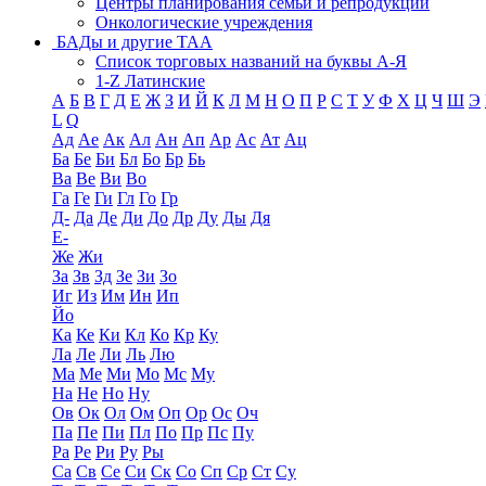
Центры планирования семьи и репродукции
Онкологические учреждения
БАДы и другие ТАА
Список торговых названий на буквы А-Я
1-Z Латинские
А
Б
В
Г
Д
Е
Ж
З
И
Й
К
Л
М
Н
О
П
Р
С
Т
У
Ф
Х
Ц
Ч
Ш
Э
L
Q
Ад
Ае
Ак
Ал
Ан
Ап
Ар
Ас
Ат
Ац
Ба
Бе
Би
Бл
Бо
Бр
Бь
Ва
Ве
Ви
Во
Га
Ге
Ги
Гл
Го
Гр
Д-
Да
Де
Ди
До
Др
Ду
Ды
Дя
Е-
Же
Жи
За
Зв
Зд
Зе
Зи
Зо
Иг
Из
Им
Ин
Ип
Йо
Ка
Ке
Ки
Кл
Ко
Кр
Ку
Ла
Ле
Ли
Ль
Лю
Ма
Ме
Ми
Мо
Мс
Му
На
Не
Но
Ну
Ов
Ок
Ол
Ом
Оп
Ор
Ос
Оч
Па
Пе
Пи
Пл
По
Пр
Пс
Пу
Ра
Ре
Ри
Ру
Ры
Са
Св
Се
Си
Ск
Со
Сп
Ср
Ст
Су