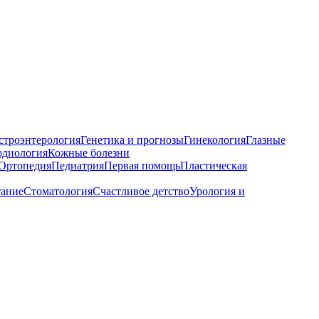
строэнтерология
Генетика и прогнозы
Гинекология
Глазные
рдиология
Кожные болезни
Ортопедия
Педиатрия
Первая помощь
Пластическая
тание
Стоматология
Счастливое детство
Урология и