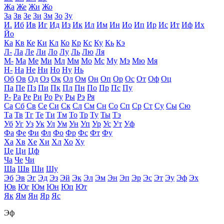
Жа
Же
Жи
Жо
За
Зв
Зе
Зи
Зм
Зо
Зу
И.
Иб
Ив
Иг
Ид
Из
Ик
Ил
Им
Ин
Ио
Ип
Ир
Ис
Ит
Иф
Их
Йо
Ка
Кв
Ке
Ки
Кл
Ко
Кр
Кс
Ку
Кь
Кэ
Л-
Ла
Ле
Ли
Ло
Лу
Ль
Лю
Ля
М-
Ма
Ме
Ми
Мл
Мм
Мо
Мс
Му
Мэ
Мю
Мя
Н-
На
Не
Ни
Но
Ну
Нь
Об
Ов
Од
Оз
Ок
Ол
Ом
Он
Оп
Ор
Ос
От
Оф
Оц
Па
Пе
Пз
Пи
Пк
Пл
Пн
По
Пр
Пс
Пу
Р-
Ра
Ре
Ри
Ро
Ру
Ры
Рэ
Ря
Са
Сб
Св
Се
Си
Ск
Сл
См
Сн
Со
Сп
Ср
Ст
Су
Сы
Сю
Та
Тв
Тг
Те
Ти
Тм
То
Тр
Ту
Ты
Тэ
Уб
Уг
Уз
Ук
Ул
Ум
Ун
Уп
Ур
Ус
Ут
Уф
Фа
Фе
Фи
Фл
Фо
Фр
Фс
Фт
Фу
Ха
Хв
Хе
Хи
Хл
Хо
Ху
Це
Ци
Цф
Ча
Че
Чи
Ша
Шв
Ши
Шу
Эб
Эв
Эг
Эд
Эз
Эй
Эк
Эл
Эм
Эн
Эп
Эр
Эс
Эт
Эу
Эф
Эх
Юв
Юг
Юм
Юн
Юп
Ют
Як
Ям
Ян
Яр
Яс
Эф