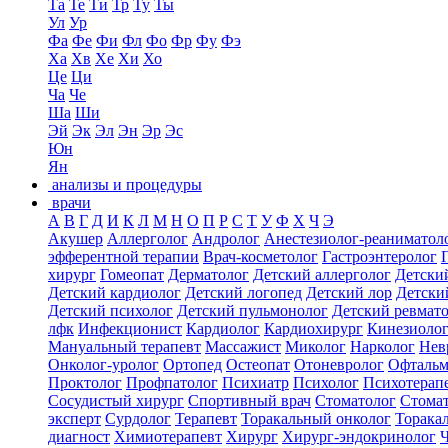
Та
Те
Ти
Тр
Ту
Ты
Ул
Ур
Фа
Фе
Фи
Фл
Фо
Фр
Фу
Фэ
Ха
Хв
Хе
Хи
Хо
Це
Ци
Ча
Че
Ша
Ши
Эй
Эк
Эл
Эн
Эр
Эс
Юн
Ян
анализы и процедуры
врачи
А
В
Г
Д
И
К
Л
М
Н
О
П
Р
С
Т
У
Ф
Х
Ч
Э
Акушер
Аллерголог
Андролог
Анестезиолог-реаниматол
эфферентной терапии
Врач-косметолог
Гастроэнтеролог
хирург
Гомеопат
Дерматолог
Детский аллерголог
Детски
Детский кардиолог
Детский логопед
Детский лор
Детски
Детский психолог
Детский пульмонолог
Детский ревмат
лфк
Инфекционист
Кардиолог
Кардиохирург
Кинезиоло
Мануальный терапевт
Массажист
Миколог
Нарколог
Нев
Онколог-уролог
Ортопед
Остеопат
Отоневролог
Офтальм
Проктолог
Профпатолог
Психиатр
Психолог
Психотерап
Сосудистый хирург
Спортивный врач
Стоматолог
Стомат
эксперт
Сурдолог
Терапевт
Торакальный онколог
Торака
диагност
Химиотерапевт
Хирург
Хирург-эндокринолог
Ч