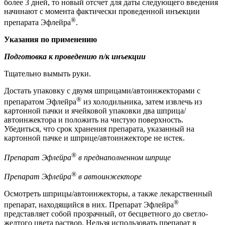
более 3 дней, то новый отсчет для даты следующего введения
начинают с момента фактически проведенной инъекции
®
препарата Эфлейра
.
Указания по применению
Подготовка к проведению п/к инъекции
Тщательно вымыть руки.
Достать упаковку с двумя шприцами/автоинжекторами с
®
препаратом Эфлейра
из холодильника, затем извлечь из
картонной пачки и ячейковой упаковки два шприца/
автоинжектора и положить на чистую поверхность.
Убедиться, что срок хранения препарата, указанный на
картонной пачке и шприце/автоинжекторе не истек.
®
Препарат Эфлейра
в преднаполненном шприце
®
Препарат Эфлейра
в автоинжекторе
Осмотреть шприцы/автоинжекторы, а также лекарственный
®
препарат, находящийся в них. Препарат Эфлейра
представляет собой прозрачный, от бесцветного до светло-
желтого цвета раствор. Нельзя использовать препарат в