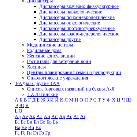
Диспансеры
Диспансеры врачебно-физкультурные
Диспансеры наркологические
Диспансеры психоневрологические
Диспансеры онкологические
Диспансеры противотуберкулезные
Диспансеры кожно-венерологические
Диспансеры другие
Медицинские центры
Родильные дома
Женские консультации
Госпитали для ветеранов войн
Хосписы
Центры планирования семьи и репродукции
Онкологические учреждения
БАДы и другие ТАА
Список торговых названий на буквы А-Я
1-Z Латинские
А
Б
В
Г
Д
Е
Ж
З
И
Й
К
Л
М
Н
О
П
Р
С
Т
У
Ф
Х
Ц
Ч
Ш
Э
Ю
Я
L
Q
Ад
Ае
Ак
Ал
Ан
Ап
Ар
Ас
Ат
Ац
Ба
Бе
Би
Бл
Бо
Бр
Бь
Ва
Ве
Ви
Во
Га
Ге
Ги
Гл
Го
Гр