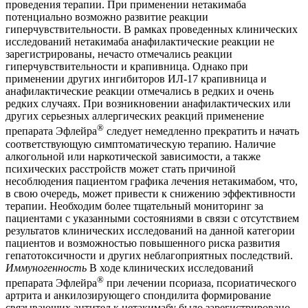
проведения терапии. При применении нетакимаба
потенциально возможно развитие реакции
гиперчувствительности. В рамках проведенных клинических
исследований нетакимаба анафилактические реакции не
зарегистрированы, нечасто отмечались реакции
гиперчувствительности и крапивница. Однако при
применении других ингибиторов ИЛ-17 крапивница и
анафилактические реакции отмечались в редких и очень
редких случаях. При возникновении анафилактических или
других серьезных аллергических реакций применение
®
препарата Эфлейра
следует немедленно прекратить и начать
соответствующую симптоматическую терапию. Наличие
алкогольной или наркотической зависимости, а также
психических расстройств может стать причиной
несоблюдения пациентом графика лечения нетакимабом, что,
в свою очередь, может привести к снижению эффективности
терапии. Необходим более тщательный мониторинг за
пациентами с указанными состояниями в связи с отсутствием
результатов клинических исследований на данной категории
пациентов и возможностью повышенного риска развития
гепатотоксичности и других неблагоприятных последствий.
Иммуногенность
В ходе клинических исследований
®
препарата Эфлейра
при лечении псориаза, псориатического
артрита и анкилозирующего спондилита формирование
связывающих антител к нетакимабу было зарегистрировано