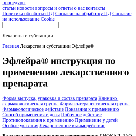
процедуры
статьи
новости
вопросы и ответы
о нас
контакты
Политика обработки ПД
Согласие на обработку ПД
Согласие
на использование Cookie
Лекарства и субстанции
Главная
Лекарства и субстанции
Эфлейра®
Эфлейра® инструкция по
применению лекарственного
препарата
Форма выпуска, упаковка и состав препарата
Клинико-
фармакологическая группа
Фармако-терапевтическая группа
Фармакологическое действие
Показания к применению
Способ применения и дозы
Побочное действие
Противопоказания к применению
Применение у детей
Особые указания
Лекарственное взаимодействие
Владелец регистрационного удостоверения:
БИОКАД, ЗАО