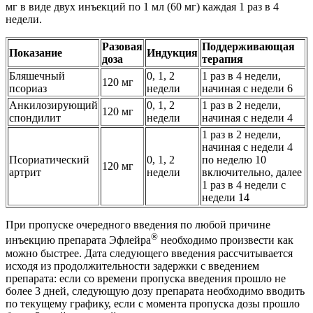
мг в виде двух инъекций по 1 мл (60 мг) каждая 1 раз в 4
недели.
Разовая
Поддерживающая
Показание
Индукция
доза
терапия
Бляшечный
0, 1, 2
1 раз в 4 недели,
120 мг
псориаз
недели
начиная с недели 6
Анкилозирующий
0, 1, 2
1 раз в 2 недели,
120 мг
спондилит
недели
начиная с недели 4
1 раз в 2 недели,
начиная с недели 4
Псориатический
0, 1, 2
по неделю 10
120 мг
артрит
недели
включительно, далее
1 раз в 4 недели с
недели 14
При пропуске очередного введения по любой причине
®
инъекцию препарата Эфлейра
необходимо произвести как
можно быстрее. Дата следующего введения рассчитывается
исходя из продолжительности задержки с введением
препарата: если со времени пропуска введения прошло не
более 3 дней, следующую дозу препарата необходимо вводить
по текущему графику, если с момента пропуска дозы прошло