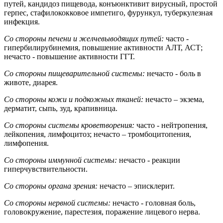
путей, кандидоз пищевода, конъюнктивит вирусный, простой
герпес, стафилококковое импетиго, фурункул, туберкулезная
инфекция.
Со стороны печени и желчевыводящих путей:
часто -
гипербилирубинемия, повышение активности АЛТ, АСТ;
нечасто - повышение активности ГГТ.
Со стороны пищеварительной системы:
нечасто - боль в
животе, диарея.
Со стороны кожи и подкожных тканей:
нечасто – экзема,
дерматит, сыпь, зуд, крапивница.
Со стороны системы кроветворения:
часто - нейтропения,
лейкопения, лимфоцитоз; нечасто – тромбоцитопения,
лимфопения.
Со стороны иммунной системы:
нечасто - реакции
гиперчувствительности.
Со стороны органа зрения:
нечасто – эписклерит.
Со стороны нервной системы:
нечасто - головная боль,
головокружение, парестезия, поражение лицевого нерва.