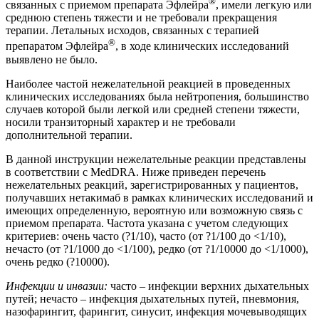
®
связанных с приемом препарата Эфлейра
, имели легкую или
среднюю степень тяжести и не требовали прекращения
терапии. Летальных исходов, связанных с терапией
®
препаратом Эфлейра
, в ходе клинических исследований
выявлено не было.
Наиболее частой нежелательной реакцией в проведенных
клинических исследованиях была нейтропения, большинство
случаев которой были легкой или средней степени тяжести,
носили транзиторный характер и не требовали
дополнительной терапии.
В данной инструкции нежелательные реакции представлены
в соответствии с MedDRA. Ниже приведен перечень
нежелательных реакций, зарегистрированных у пациентов,
получавших нетакимаб в рамках клинических исследований и
имеющих определенную, вероятную или возможную связь с
приемом препарата. Частота указана с учетом следующих
критериев: очень часто (?1/10), часто (от ?1/100 до <1/10),
нечасто (от ?1/1000 до <1/100), редко (от ?1/10000 до <1/1000),
очень редко (?10000).
Инфекции и инвазии:
часто – инфекции верхних дыхательных
путей; нечасто – инфекция дыхательных путей, пневмония,
назофарингит, фарингит, синусит, инфекция мочевыводящих