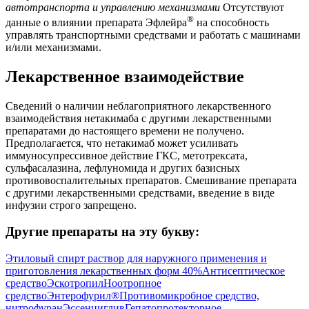
автотранспорта и управлению механизмами
Отсутствуют
®
данные о влиянии препарата Эфлейра
на способность
управлять транспортными средствами и работать с машинами
и/или механизмами.
Лекарственное взаимодействие
Сведений о наличии неблагоприятного лекарственного
взаимодействия нетакимаба с другими лекарственными
препаратами до настоящего времени не получено.
Предполагается, что нетакимаб может усиливать
иммуносупрессивное действие ГКС, метотрексата,
сульфасалазина, лефлуномида и других базисных
противовоспалительных препаратов. Смешивание препарата
с другими лекарственными средствами, введение в виде
инфузии строго запрещено.
Другие препараты на эту букву:
Этиловый спирт раствор для наружного применения и
приготовления лекарственных форм 40%
Антисептическое
средство
Эскотропил
Ноотропное
средство
Энтерофурил®
Противомикробное средство,
нитрофуран
Эссенциглив
Гепатопротекторное