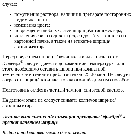
случае:
помутнения раствора, наличия в препарате посторонних
видимых частиц;
изменения цвета;
повреждения любых частей шприца/автоинжектора;
истечения срока годности (годен до…), указанного на
картонной пачке, а также на этикетке шприца/
автоинжектора.
Перед введением шприцы/автоинжекторы с препаратом
®
Эфлейра
следует довести до комнатной температуры, для
этого необходимо оставить шприц при комнатной
температуре в течение приблизительно 25-30 мин. Не следует
согревать шприц/автоинжектор каким-либо другим способом.
Подготовить салфетку/ватный тампон, спиртовой раствор.
На данном этапе не следует снимать колпачок шприца/
автоинжектора.
®
Техника выполнения п/к инъекции препарата
Эфлейра
в
преднаполненном шприце
Выбор и подготовка места для инъекции