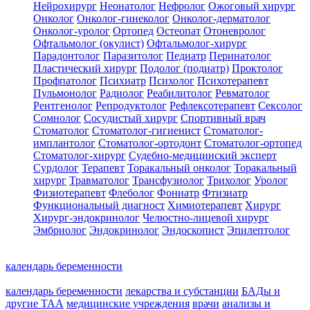
Нейрохирург
Неонатолог
Нефролог
Ожоговый хирург
Онколог
Онколог-гинеколог
Онколог-дерматолог
Онколог-уролог
Ортопед
Остеопат
Отоневролог
Офтальмолог (окулист)
Офтальмолог-хирург
Парадонтолог
Паразитолог
Педиатр
Перинатолог
Пластический хирург
Подолог (подиатр)
Проктолог
Профпатолог
Психиатр
Психолог
Психотерапевт
Пульмонолог
Радиолог
Реабилитолог
Ревматолог
Рентгенолог
Репродуктолог
Рефлексотерапевт
Сексолог
Сомнолог
Сосудистый хирург
Спортивный врач
Стоматолог
Стоматолог-гигиенист
Стоматолог-
имплантолог
Стоматолог-ортодонт
Стоматолог-ортопед
Стоматолог-хирург
Судебно-медицинский эксперт
Сурдолог
Терапевт
Торакальный онколог
Торакальный
хирург
Травматолог
Трансфузиолог
Трихолог
Уролог
Физиотерапевт
Флеболог
Фониатр
Фтизиатр
Функциональный диагност
Химиотерапевт
Хирург
Хирург-эндокринолог
Челюстно-лицевой хирург
Эмбриолог
Эндокринолог
Эндоскопист
Эпилептолог
календарь беременности
календарь беременности
лекарства и субстанции
БАДы и
другие ТАА
медицинские учреждения
врачи
анализы и