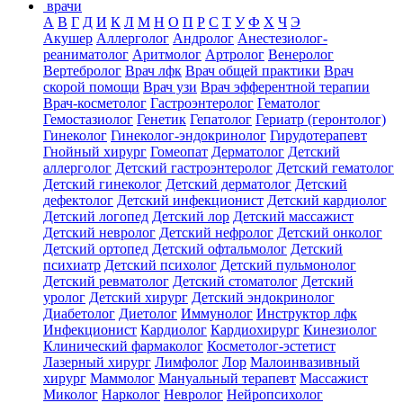
врачи
А
В
Г
Д
И
К
Л
М
Н
О
П
Р
С
Т
У
Ф
Х
Ч
Э
Акушер
Аллерголог
Андролог
Анестезиолог-
реаниматолог
Аритмолог
Артролог
Венеролог
Вертебролог
Врач лфк
Врач общей практики
Врач
скорой помощи
Врач узи
Врач эфферентной терапии
Врач-косметолог
Гастроэнтеролог
Гематолог
Гемостазиолог
Генетик
Гепатолог
Гериатр (геронтолог)
Гинеколог
Гинеколог-эндокринолог
Гирудотерапевт
Гнойный хирург
Гомеопат
Дерматолог
Детский
аллерголог
Детский гастроэнтеролог
Детский гематолог
Детский гинеколог
Детский дерматолог
Детский
дефектолог
Детский инфекционист
Детский кардиолог
Детский логопед
Детский лор
Детский массажист
Детский невролог
Детский нефролог
Детский онколог
Детский ортопед
Детский офтальмолог
Детский
психиатр
Детский психолог
Детский пульмонолог
Детский ревматолог
Детский стоматолог
Детский
уролог
Детский хирург
Детский эндокринолог
Диабетолог
Диетолог
Иммунолог
Инструктор лфк
Инфекционист
Кардиолог
Кардиохирург
Кинезиолог
Клинический фармаколог
Косметолог-эстетист
Лазерный хирург
Лимфолог
Лор
Малоинвазивный
хирург
Маммолог
Мануальный терапевт
Массажист
Миколог
Нарколог
Невролог
Нейропсихолог