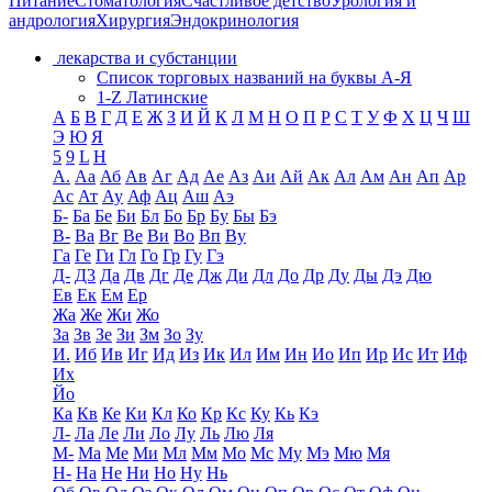
Питание
Стоматология
Счастливое детство
Урология и
андрология
Хирургия
Эндокринология
лекарства и субстанции
Список торговых названий на буквы А-Я
1-Z Латинские
А
Б
В
Г
Д
Е
Ж
З
И
Й
К
Л
М
Н
О
П
Р
С
Т
У
Ф
Х
Ц
Ч
Ш
Э
Ю
Я
5
9
L
H
А.
Аа
Аб
Ав
Аг
Ад
Ае
Аз
Аи
Ай
Ак
Ал
Ам
Ан
Ап
Ар
Ас
Ат
Ау
Аф
Ац
Аш
Аэ
Б-
Ба
Бе
Би
Бл
Бо
Бр
Бу
Бы
Бэ
В-
Ва
Вг
Ве
Ви
Во
Вп
Ву
Га
Ге
Ги
Гл
Го
Гр
Гу
Гэ
Д-
Д3
Да
Дв
Дг
Де
Дж
Ди
Дл
До
Др
Ду
Ды
Дэ
Дю
Ев
Ек
Ем
Ер
Жа
Же
Жи
Жо
За
Зв
Зе
Зи
Зм
Зо
Зу
И.
Иб
Ив
Иг
Ид
Из
Ик
Ил
Им
Ин
Ио
Ип
Ир
Ис
Ит
Иф
Их
Йо
Ка
Кв
Ке
Ки
Кл
Ко
Кр
Кс
Ку
Кь
Кэ
Л-
Ла
Ле
Ли
Ло
Лу
Ль
Лю
Ля
М-
Ма
Ме
Ми
Мл
Мм
Мо
Мс
Му
Мэ
Мю
Мя
Н-
На
Не
Ни
Но
Ну
Нь