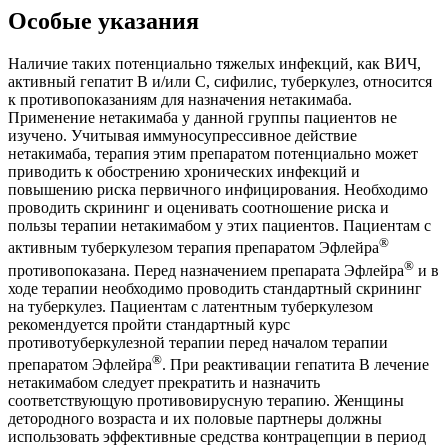
Особые указания
Наличие таких потенциально тяжелых инфекций, как ВИЧ,
активный гепатит В и/или С, сифилис, туберкулез, относится
к противопоказаниям для назначения нетакимаба.
Применение нетакимаба у данной группы пациентов не
изучено. Учитывая иммуносупрессивное действие
нетакимаба, терапия этим препаратом потенциально может
приводить к обострению хронических инфекций и
повышению риска первичного инфицирования. Необходимо
проводить скрининг и оценивать соотношение риска и
пользы терапии нетакимабом у этих пациентов. Пациентам с
®
активным туберкулезом терапия препаратом Эфлейра
®
противопоказана. Перед назначением препарата Эфлейра
и в
ходе терапии необходимо проводить стандартный скрининг
на туберкулез. Пациентам с латентным туберкулезом
рекомендуется пройти стандартный курс
противотуберкулезной терапии перед началом терапии
®
препаратом Эфлейра
. При реактивации гепатита В лечение
нетакимабом следует прекратить и назначить
соответствующую противовирусную терапию. Женщины
детородного возраста и их половые партнеры должны
использовать эффективные средства контрацепции в период