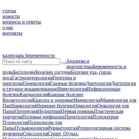
статьи
новости
вопросы и ответы
о нас
контакты
календарь беременности
Анализы и
диагностика
Беременность и
роды
Бесплодие
Болезни сосудов
Болезни уха, горла,
носа
Гастроэнтерология
Генетика и
прогнозы
Гинекология
Глазные болезни
Диетология
Диетология
и грудное вскармливание
Иммунология
Инфекционные
болезни
Кардиология
Кожные болезни
Косметология
Красота и здоровье
Маммология
Маммология для
Пап
Наркология
Нервные болезни
Онкология
Онкология для
Папы
Ортопедия
Педиатрия
Первая помощь
Пластическая
хирургия
Половые инфекции
Проктология
Психиатрия
Психология
Психология для
Папы
Пульмонология
Ревматология
Репродуктивная система
мужчины
Сексология
Спорт, Отдых,