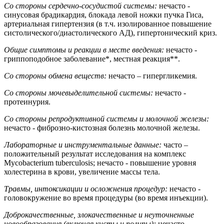
Со стороны сердечно-сосудистой системы:
нечасто -
синусовая брадикардия, блокада левой ножки пучка Гиса,
артериальная гипертензия (в т.ч. изолированное повышение
систолического/диастолического АД), гипертонический криз.
Общие симптомы
и реакции в месте введения
:
нечасто -
гриппоподобное заболевание*, местная реакция**.
Со стороны обмена веществ:
нечасто – гипергликемия.
Со стороны мочевыделительной системы:
нечасто -
протеинурия.
Со стороны репродуктивной системы и молочной железы:
нечасто - фиброзно-кистозная болезнь молочной железы.
Лабораторные и инструментальные данные:
часто –
положительный результат исследования на комплекс
Mycobacterium tuberculosis; нечасто - повышение уровня
холестерина в крови, увеличение массы тела.
Травмы, интоксикации и осложнения процедур:
нечасто -
головокружение во время процедуры (во время инъекции).
Доброкачественные, злокачественные и неуточненные
новообразования (включая кисты и полипы):
нечасто -