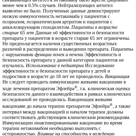
менее чем в 0.5% случаев. Нейтрализующих антител
выявлено не было. Полученные данные демонстрируют
низкую иммуногенность нетакимаба у пациентов с
псориазом, псориатическим артритом и пациентов с
анкилозирующим спондилитом.
Пациенты в возрасте
старше 65 лет
Данные об эффективности и безопасности
препарата у пациентов в возрасте старше 65 лет ограничены.
Не предполагается наличия существенных возрастных
различий в распределении и выведении препарата.
Пациенты
с нарушениями функции почек и печени
Эффективность и
безопасность препарата у данной категории пациентов не
изучались.
Использование в педиатрии
Исследование
эффективности и безопасности препарата у детей и
подростков в возрасте до 18 лет не проводилось.
Вакцинация
Не следует проводить иммунизацию живыми вакцинами в
®
ходе лечения препаратом Эфлейра
, т.к. клиническая оценка
безопасности данного взаимодействия в рамках клинических
исследований не проводилась. Вакцинация живыми
®
вакцинами до начала терапии препаратом Эфлейра
, а также
интервал между вакцинацией и началом терапии должны
соответствовать действующим клиническим рекомендациям.
Иммунизацию инактивированными вакцинами во время
терапии нетакимабом необходимо выполнять с
осторожностью.
Влияние на способность к вождению