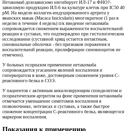
Нетакимаб дозозависимо ингибирует ИЛ-17 и ФНО?-
зависимую продукцию ИЛ-6 на культуре клеток при IC50 40
pM. На модели коллаген-индуцированного артрита у
яванских макак (Macaca fascicularis) многократное (1 раз в
неделю в течение 4 недель) п/к введение нетакимаба
сопровождается снижением выраженности воспалительной
реакции в суставах, что подтверждено при гистологическом
исследовании (суставной хрящ остается интактным,
синовиальные оболочки - без признаков поражения и
воспалительной реакции, пролиферации синовиоцитов не
отмечено).
У больных псориазом применение нетакимаба
сопровождается угасанием явлений воспаления и
гиперкератоза в коже, достоверным снижением уровня С-
реактивного белка и СОЭ.
У пациентов с активным анкилозирующим спондилитом и
псориатическим артритом на фоне применения нетакимаба
отмечается уменьшение симптомов воспаления в
позвоночнике, энтезисах и суставах, а также быстрое
снижение концентрации С-реактивного белка, являющегося
маркером воспаления.
Показания к применению