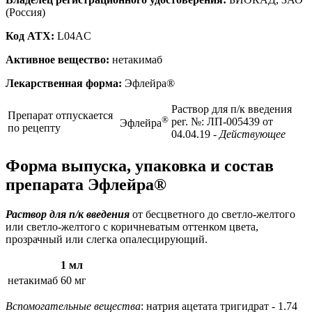
(Россия)
Код ATX:
L04AC
Активное вещество:
нетакимаб
Лекарственная форма:
Эфлейра®
Раствор для п/к введения
Препарат отпускается
®
рег. №: ЛП-005439 от
Эфлейра
по рецепту
04.04.19
- Действующее
Форма выпуска, упаковка и состав
препарата Эфлейра®
Раствор для п/к введения
от бесцветного до светло-желтого
или светло-желтого с коричневатым оттенком цвета,
прозрачный или слегка опалесцирующий.
1 мл
нетакимаб
60 мг
Вспомогательные вещества
: натрия ацетата тригидрат - 1.74