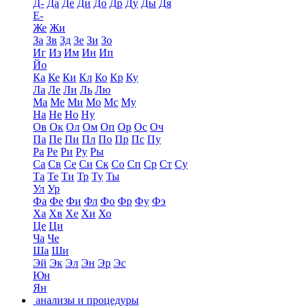
Д-
Да
Де
Ди
До
Др
Ду
Ды
Дя
Е-
Же
Жи
За
Зв
Зд
Зе
Зи
Зо
Иг
Из
Им
Ин
Ип
Йо
Ка
Ке
Ки
Кл
Ко
Кр
Ку
Ла
Ле
Ли
Ль
Лю
Ма
Ме
Ми
Мо
Мс
Му
На
Не
Но
Ну
Ов
Ок
Ол
Ом
Оп
Ор
Ос
Оч
Па
Пе
Пи
Пл
По
Пр
Пс
Пу
Ра
Ре
Ри
Ру
Ры
Са
Св
Се
Си
Ск
Со
Сп
Ср
Ст
Су
Та
Те
Ти
Тр
Ту
Ты
Ул
Ур
Фа
Фе
Фи
Фл
Фо
Фр
Фу
Фэ
Ха
Хв
Хе
Хи
Хо
Це
Ци
Ча
Че
Ша
Ши
Эй
Эк
Эл
Эн
Эр
Эс
Юн
Ян
анализы и процедуры