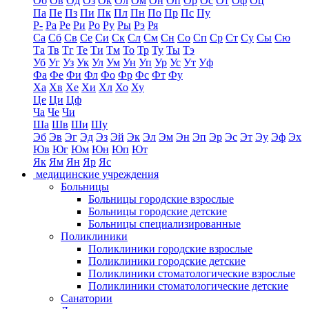
Об
Ов
Од
Оз
Ок
Ол
Ом
Он
Оп
Ор
Ос
От
Оф
Оц
Па
Пе
Пз
Пи
Пк
Пл
Пн
По
Пр
Пс
Пу
Р-
Ра
Ре
Ри
Ро
Ру
Ры
Рэ
Ря
Са
Сб
Св
Се
Си
Ск
Сл
См
Сн
Со
Сп
Ср
Ст
Су
Сы
Сю
Та
Тв
Тг
Те
Ти
Тм
То
Тр
Ту
Ты
Тэ
Уб
Уг
Уз
Ук
Ул
Ум
Ун
Уп
Ур
Ус
Ут
Уф
Фа
Фе
Фи
Фл
Фо
Фр
Фс
Фт
Фу
Ха
Хв
Хе
Хи
Хл
Хо
Ху
Це
Ци
Цф
Ча
Че
Чи
Ша
Шв
Ши
Шу
Эб
Эв
Эг
Эд
Эз
Эй
Эк
Эл
Эм
Эн
Эп
Эр
Эс
Эт
Эу
Эф
Эх
Юв
Юг
Юм
Юн
Юп
Ют
Як
Ям
Ян
Яр
Яс
медицинские учреждения
Больницы
Больницы городские взрослые
Больницы городские детские
Больницы специализированные
Поликлиники
Поликлиники городские взрослые
Поликлиники городские детские
Поликлиники стоматологические взрослые
Поликлиники стоматологические детские
Санатории