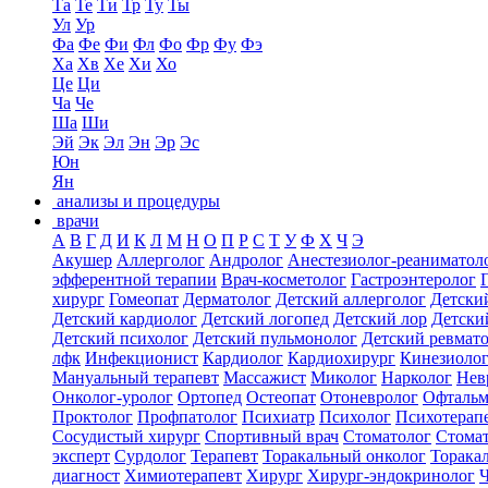
Та
Те
Ти
Тр
Ту
Ты
Ул
Ур
Фа
Фе
Фи
Фл
Фо
Фр
Фу
Фэ
Ха
Хв
Хе
Хи
Хо
Це
Ци
Ча
Че
Ша
Ши
Эй
Эк
Эл
Эн
Эр
Эс
Юн
Ян
анализы и процедуры
врачи
А
В
Г
Д
И
К
Л
М
Н
О
П
Р
С
Т
У
Ф
Х
Ч
Э
Акушер
Аллерголог
Андролог
Анестезиолог-реаниматол
эфферентной терапии
Врач-косметолог
Гастроэнтеролог
хирург
Гомеопат
Дерматолог
Детский аллерголог
Детски
Детский кардиолог
Детский логопед
Детский лор
Детски
Детский психолог
Детский пульмонолог
Детский ревмат
лфк
Инфекционист
Кардиолог
Кардиохирург
Кинезиоло
Мануальный терапевт
Массажист
Миколог
Нарколог
Нев
Онколог-уролог
Ортопед
Остеопат
Отоневролог
Офтальм
Проктолог
Профпатолог
Психиатр
Психолог
Психотерап
Сосудистый хирург
Спортивный врач
Стоматолог
Стомат
эксперт
Сурдолог
Терапевт
Торакальный онколог
Торака
диагност
Химиотерапевт
Хирург
Хирург-эндокринолог
Ч