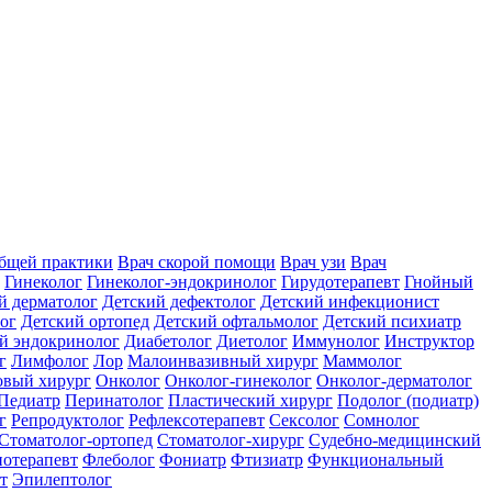
общей практики
Врач скорой помощи
Врач узи
Врач
Гинеколог
Гинеколог-эндокринолог
Гирудотерапевт
Гнойный
й дерматолог
Детский дефектолог
Детский инфекционист
ог
Детский ортопед
Детский офтальмолог
Детский психиатр
й эндокринолог
Диабетолог
Диетолог
Иммунолог
Инструктор
г
Лимфолог
Лор
Малоинвазивный хирург
Маммолог
вый хирург
Онколог
Онколог-гинеколог
Онколог-дерматолог
Педиатр
Перинатолог
Пластический хирург
Подолог (подиатр)
г
Репродуктолог
Рефлексотерапевт
Сексолог
Сомнолог
Стоматолог-ортопед
Стоматолог-хирург
Судебно-медицинский
отерапевт
Флеболог
Фониатр
Фтизиатр
Функциональный
т
Эпилептолог