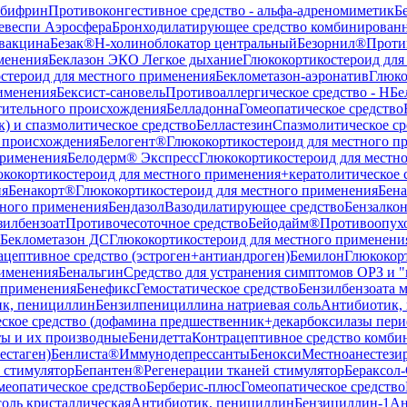
ебифрин
Противоконгестивное средство - альфа-адреномиметик
Б
евеспи Аэросфера
Бронходилатирующее средство комбинированн
вакцина
Безак®
Н-холиноблокатор центральный
Безорнил®
Проти
менения
Беклазон ЭКО Легкое дыхание
Глюкокортикостероид для
стероид для местного применения
Беклометазон-аэронатив
Глюко
рименения
Бексист-сановель
Противоаллергическое средство - H
Бе
тительного происхождения
Белладонна
Гомеопатическое средство
) и спазмолитическое средство
Белластезин
Спазмолитическое ср
о происхождения
Белогент®
Глюкокортикостероид для местного п
применения
Белодерм® Экспресс
Глюкокортикостероид для местн
кокортикостероид для местного применения+кератолитическое 
ия
Бенакорт®
Глюкокортикостероид для местного применения
Бен
тного применения
Бендазол
Вазодилатирующее средство
Бензалко
зилбензоат
Противочесоточное средство
Бейодайм®
Противоопухо
Беклометазон ДС
Глюкокортикостероид для местного применени
ацептивное средство (эстроген+антиандроген)
Бемилон
Глюкокор
рименения
Бенальгин
Средство для устранения симптомов ОРЗ и 
 применения
Бенефикс
Гемостатическое средство
Бензилбензоата м
к, пенициллин
Бензилпенициллина натриевая соль
Антибиотик,
ское средство (дофамина предшественник+декарбоксилазы пери
ты и их производные
Бенидетта
Контрацептивное средство комбин
естаген)
Бенлиста®
Иммунодепрессанты
Бенокси
Местноанестези
 стимулятор
Бепантен®
Регенерации тканей стимулятор
Бераксо
меопатическое средство
Берберис-плюс
Гомеопатическое средство
оль кристаллическая
Антибиотик, пенициллин
Бензициллин-1
Ан