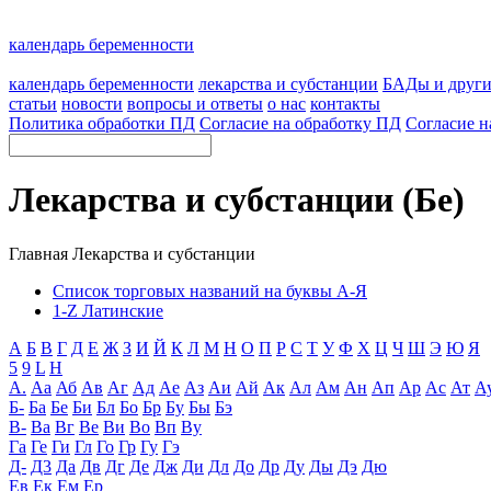
календарь беременности
календарь беременности
лекарства и субстанции
БАДы и друг
статьи
новости
вопросы и ответы
о нас
контакты
Политика обработки ПД
Согласие на обработку ПД
Согласие н
Лекарства и субстанции (Бе)
Главная
Лекарства и субстанции
Список торговых названий на буквы А-Я
1-Z Латинские
А
Б
В
Г
Д
Е
Ж
З
И
Й
К
Л
М
Н
О
П
Р
С
Т
У
Ф
Х
Ц
Ч
Ш
Э
Ю
Я
5
9
L
H
А.
Аа
Аб
Ав
Аг
Ад
Ае
Аз
Аи
Ай
Ак
Ал
Ам
Ан
Ап
Ар
Ас
Ат
А
Б-
Ба
Бе
Би
Бл
Бо
Бр
Бу
Бы
Бэ
В-
Ва
Вг
Ве
Ви
Во
Вп
Ву
Га
Ге
Ги
Гл
Го
Гр
Гу
Гэ
Д-
Д3
Да
Дв
Дг
Де
Дж
Ди
Дл
До
Др
Ду
Ды
Дэ
Дю
Ев
Ек
Ем
Ер