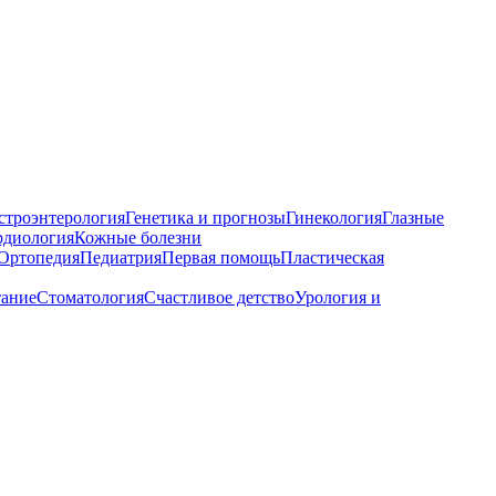
строэнтерология
Генетика и прогнозы
Гинекология
Глазные
рдиология
Кожные болезни
Ортопедия
Педиатрия
Первая помощь
Пластическая
тание
Стоматология
Счастливое детство
Урология и