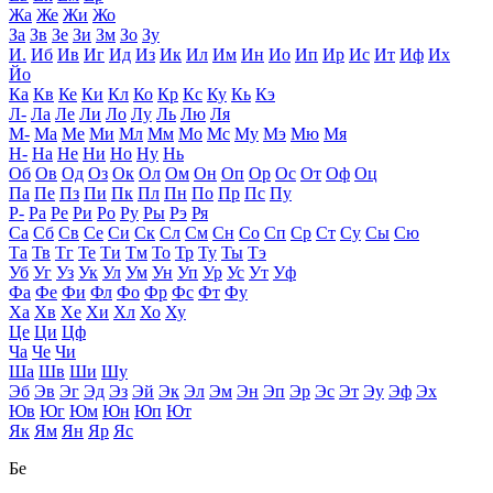
Жа
Же
Жи
Жо
За
Зв
Зе
Зи
Зм
Зо
Зу
И.
Иб
Ив
Иг
Ид
Из
Ик
Ил
Им
Ин
Ио
Ип
Ир
Ис
Ит
Иф
Их
Йо
Ка
Кв
Ке
Ки
Кл
Ко
Кр
Кс
Ку
Кь
Кэ
Л-
Ла
Ле
Ли
Ло
Лу
Ль
Лю
Ля
М-
Ма
Ме
Ми
Мл
Мм
Мо
Мс
Му
Мэ
Мю
Мя
Н-
На
Не
Ни
Но
Ну
Нь
Об
Ов
Од
Оз
Ок
Ол
Ом
Он
Оп
Ор
Ос
От
Оф
Оц
Па
Пе
Пз
Пи
Пк
Пл
Пн
По
Пр
Пс
Пу
Р-
Ра
Ре
Ри
Ро
Ру
Ры
Рэ
Ря
Са
Сб
Св
Се
Си
Ск
Сл
См
Сн
Со
Сп
Ср
Ст
Су
Сы
Сю
Та
Тв
Тг
Те
Ти
Тм
То
Тр
Ту
Ты
Тэ
Уб
Уг
Уз
Ук
Ул
Ум
Ун
Уп
Ур
Ус
Ут
Уф
Фа
Фе
Фи
Фл
Фо
Фр
Фс
Фт
Фу
Ха
Хв
Хе
Хи
Хл
Хо
Ху
Це
Ци
Цф
Ча
Че
Чи
Ша
Шв
Ши
Шу
Эб
Эв
Эг
Эд
Эз
Эй
Эк
Эл
Эм
Эн
Эп
Эр
Эс
Эт
Эу
Эф
Эх
Юв
Юг
Юм
Юн
Юп
Ют
Як
Ям
Ян
Яр
Яс
Бе