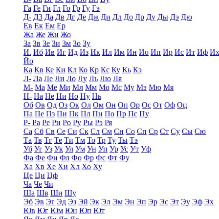
Га
Ге
Ги
Гл
Го
Гр
Гу
Гэ
Д-
Д3
Да
Дв
Дг
Де
Дж
Ди
Дл
До
Др
Ду
Ды
Дэ
Дю
Ев
Ек
Ем
Ер
Жа
Же
Жи
Жо
За
Зв
Зе
Зи
Зм
Зо
Зу
И.
Иб
Ив
Иг
Ид
Из
Ик
Ил
Им
Ин
Ио
Ип
Ир
Ис
Ит
Иф
И
Йо
Ка
Кв
Ке
Ки
Кл
Ко
Кр
Кс
Ку
Кь
Кэ
Л-
Ла
Ле
Ли
Ло
Лу
Ль
Лю
Ля
М-
Ма
Ме
Ми
Мл
Мм
Мо
Мс
Му
Мэ
Мю
Мя
Н-
На
Не
Ни
Но
Ну
Нь
Об
Ов
Од
Оз
Ок
Ол
Ом
Он
Оп
Ор
Ос
От
Оф
Оц
Па
Пе
Пз
Пи
Пк
Пл
Пн
По
Пр
Пс
Пу
Р-
Ра
Ре
Ри
Ро
Ру
Ры
Рэ
Ря
Са
Сб
Св
Се
Си
Ск
Сл
См
Сн
Со
Сп
Ср
Ст
Су
Сы
Сю
Та
Тв
Тг
Те
Ти
Тм
То
Тр
Ту
Ты
Тэ
Уб
Уг
Уз
Ук
Ул
Ум
Ун
Уп
Ур
Ус
Ут
Уф
Фа
Фе
Фи
Фл
Фо
Фр
Фс
Фт
Фу
Ха
Хв
Хе
Хи
Хл
Хо
Ху
Це
Ци
Цф
Ча
Че
Чи
Ша
Шв
Ши
Шу
Эб
Эв
Эг
Эд
Эз
Эй
Эк
Эл
Эм
Эн
Эп
Эр
Эс
Эт
Эу
Эф
Эх
Юв
Юг
Юм
Юн
Юп
Ют