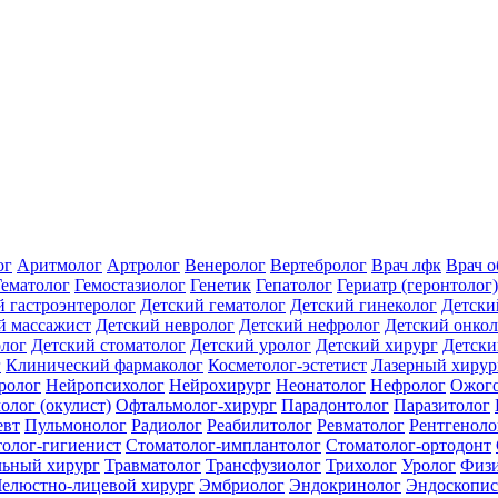
ог
Аритмолог
Артролог
Венеролог
Вертебролог
Врач лфк
Врач 
Гематолог
Гемостазиолог
Генетик
Гепатолог
Гериатр (геронтолог)
й гастроэнтеролог
Детский гематолог
Детский гинеколог
Детски
й массажист
Детский невролог
Детский нефролог
Детский онкол
олог
Детский стоматолог
Детский уролог
Детский хирург
Детски
г
Клинический фармаколог
Косметолог-эстетист
Лазерный хирур
ролог
Нейропсихолог
Нейрохирург
Неонатолог
Нефролог
Ожого
олог (окулист)
Офтальмолог-хирург
Парадонтолог
Паразитолог
евт
Пульмонолог
Радиолог
Реабилитолог
Ревматолог
Рентгеноло
олог-гигиенист
Стоматолог-имплантолог
Стоматолог-ортодонт
льный хирург
Травматолог
Трансфузиолог
Трихолог
Уролог
Физи
елюстно-лицевой хирург
Эмбриолог
Эндокринолог
Эндоскопис