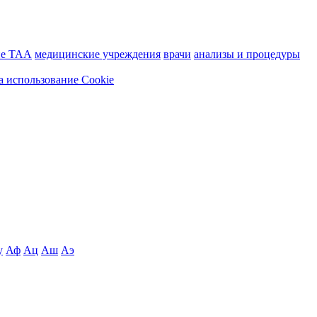
ие ТАА
медицинские учреждения
врачи
анализы и процедуры
а использование Cookie
у
Аф
Ац
Аш
Аэ