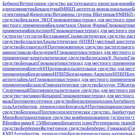
Бебинос
Ветрогонное средство растительного происхождения
Б
адреномиметик
Бевацизумаб
МИБП-антитела моноклональные
Б
селективный)
Бевиплекс
Витамины группы B
Бегривак®
МИБП-
средство
Беклазон ЭКО
Глюкокортикостероид для местного при
местного применения
Беклометазон Орион Фарма
Глюкокортико
применения
Беклоспир®
Глюкокортикостероид для местного п
(эстроген+гестаген)
Беллавамен
Спазмолитическое средство рас
средство
Беллалгин
Анальгетическое (НПВП+местный анестетик
средство
Беллацехол®
Противоязвенное средство растительног
аминогликозид
Белодерм®
Глюкокортикостероид для местного 
применения+кератолитическое средство
Белосалик® Лосьон
Глю
средство
Бенакап
Глюкокортикостероид для местного применен
применения
Бенгей®
Противовоспалительное средство для мес
применения
Бензидамин
НПВП
Бензидамин-Акрихин
НПВП
Бен
антитела
Беклат
Глюкокортикостероид для местного применения
применения
Белахол
Гомеопатическое средство
Беллуне 35
Контр
Спортивный
Противовоспалительное средство для местного п
средство+витамин)
Бенарин
Глюкокортикостероид для местного
мазь
Противочесоточное средство
Бензилпенициллин
Антибиоти
соль
Антибиотик, пенициллин
Бензиэль®
Противопаркинсониче
средство
Бензонал
Противоэпилептическое средство. барбитура
Мини
Контрацептивное средство комбинированное (эстроген+г
B
Бенфогамма® 150
Витамин
Бепантен плюс
Регенерации тканей
средство
Берберин
Желчегонное средство
Берберис-Гомаккорд
Го
КМП
Антибиотик, пенициллин
Бензилпенициллина натриевая с