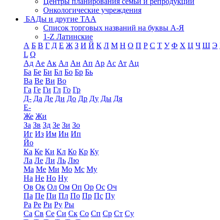
Центры планирования семьи и репродукции
Онкологические учреждения
БАДы и другие ТАА
Список торговых названий на буквы А-Я
1-Z Латинские
А
Б
В
Г
Д
Е
Ж
З
И
Й
К
Л
М
Н
О
П
Р
С
Т
У
Ф
Х
Ц
Ч
Ш
Э
L
Q
Ад
Ае
Ак
Ал
Ан
Ап
Ар
Ас
Ат
Ац
Ба
Бе
Би
Бл
Бо
Бр
Бь
Ва
Ве
Ви
Во
Га
Ге
Ги
Гл
Го
Гр
Д-
Да
Де
Ди
До
Др
Ду
Ды
Дя
Е-
Же
Жи
За
Зв
Зд
Зе
Зи
Зо
Иг
Из
Им
Ин
Ип
Йо
Ка
Ке
Ки
Кл
Ко
Кр
Ку
Ла
Ле
Ли
Ль
Лю
Ма
Ме
Ми
Мо
Мс
Му
На
Не
Но
Ну
Ов
Ок
Ол
Ом
Оп
Ор
Ос
Оч
Па
Пе
Пи
Пл
По
Пр
Пс
Пу
Ра
Ре
Ри
Ру
Ры
Са
Св
Се
Си
Ск
Со
Сп
Ср
Ст
Су