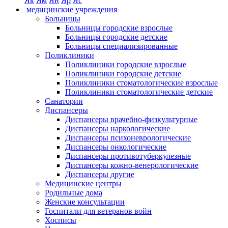
Як
Ям
Ян
Яр
Яс
медицинские учреждения
Больницы
Больницы городские взрослые
Больницы городские детские
Больницы специализированные
Поликлиники
Поликлиники городские взрослые
Поликлиники городские детские
Поликлиники стоматологические взрослые
Поликлиники стоматологические детские
Санатории
Диспансеры
Диспансеры врачебно-физкультурные
Диспансеры наркологические
Диспансеры психоневрологические
Диспансеры онкологические
Диспансеры противотуберкулезные
Диспансеры кожно-венерологические
Диспансеры другие
Медицинские центры
Родильные дома
Женские консультации
Госпитали для ветеранов войн
Хосписы