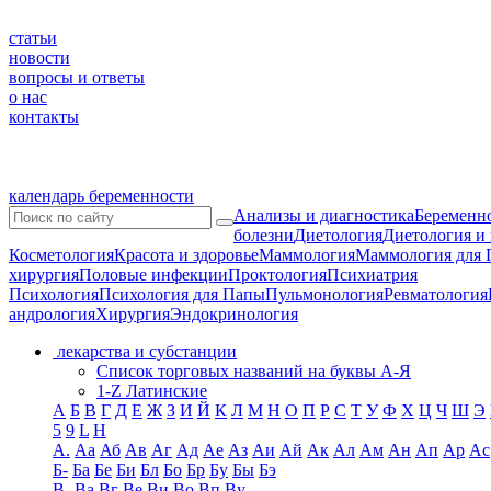
статьи
новости
вопросы и ответы
о нас
контакты
календарь беременности
Анализы и диагностика
Беременно
болезни
Диетология
Диетология и
Косметология
Красота и здоровье
Маммология
Маммология для 
хирургия
Половые инфекции
Проктология
Психиатрия
Психология
Психология для Папы
Пульмонология
Ревматология
андрология
Хирургия
Эндокринология
лекарства и субстанции
Список торговых названий на буквы А-Я
1-Z Латинские
А
Б
В
Г
Д
Е
Ж
З
И
Й
К
Л
М
Н
О
П
Р
С
Т
У
Ф
Х
Ц
Ч
Ш
Э
5
9
L
H
А.
Аа
Аб
Ав
Аг
Ад
Ае
Аз
Аи
Ай
Ак
Ал
Ам
Ан
Ап
Ар
Ас
Б-
Ба
Бе
Би
Бл
Бо
Бр
Бу
Бы
Бэ
В-
Ва
Вг
Ве
Ви
Во
Вп
Ву