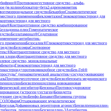
ебифрин®
Противоконгестивное средство - альфа-
ое (м-холиноблокатор+бета2-адреномиметик
вогеморроидальное средство
Бекарбон
Спазмолитическое
 местного применения
Беклометазон
Глюкокортикостероид для
кортикостероид для местного
лара®
Контрацептивное средство комбинированное
Белладонна-плюс
Гомеопатическое
едство
Беллатаминал®
Седативное
рименения+антибиотик-
ого применения
Белосалик®
Глюкокортикостероид для местного
средство
Белсомра
Снотворное
атекс®
Контрацептивное средство для местного
ния хлорид
Контрацептивное средство для местного
левое средство, моноклональные
я
Бекотид
Глюкокортикостероид для местного
тикостероид+противомикробное средство
Бен-Гей®
"простуды" (ненаркотический анальгетик+сосудосуживающее
азь
Противочесоточное средство
Бензилбензоата медицинского
 пенициллин
Бензилпенициллина новокаиновая
ферической ингибитор)
Бензонал
Противосудорожное
ированное (эстроген+гестаген)
Бенидетта
рующее средство
Бенфо-Бинавит
Витамины группы
л-СОЛОфарм
Отхаркивающее муколитическое
Берголак
Дофаминовых рецепторов агонист
Бензилпенициллин-
тибиотик, пенициллин
Бензициллин-3
Антибиотик,