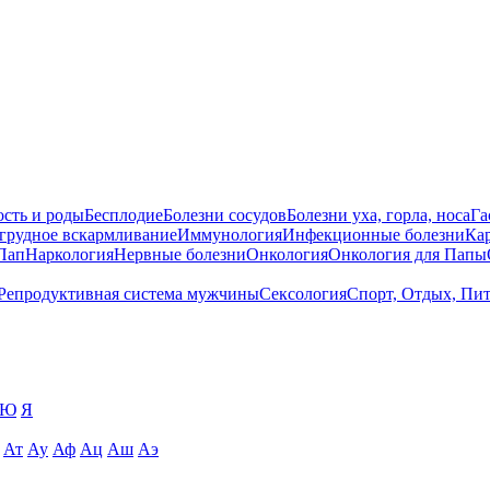
сть и роды
Бесплодие
Болезни сосудов
Болезни уха, горла, носа
Га
 грудное вскармливание
Иммунология
Инфекционные болезни
Ка
Пап
Наркология
Нервные болезни
Онкология
Онкология для Папы
Репродуктивная система мужчины
Сексология
Спорт, Отдых, Пи
Ю
Я
Ат
Ау
Аф
Ац
Аш
Аэ