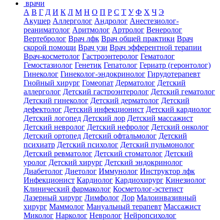
врачи
А
В
Г
Д
И
К
Л
М
Н
О
П
Р
С
Т
У
Ф
Х
Ч
Э
Акушер
Аллерголог
Андролог
Анестезиолог-
реаниматолог
Аритмолог
Артролог
Венеролог
Вертебролог
Врач лфк
Врач общей практики
Врач
скорой помощи
Врач узи
Врач эфферентной терапии
Врач-косметолог
Гастроэнтеролог
Гематолог
Гемостазиолог
Генетик
Гепатолог
Гериатр (геронтолог)
Гинеколог
Гинеколог-эндокринолог
Гирудотерапевт
Гнойный хирург
Гомеопат
Дерматолог
Детский
аллерголог
Детский гастроэнтеролог
Детский гематолог
Детский гинеколог
Детский дерматолог
Детский
дефектолог
Детский инфекционист
Детский кардиолог
Детский логопед
Детский лор
Детский массажист
Детский невролог
Детский нефролог
Детский онколог
Детский ортопед
Детский офтальмолог
Детский
психиатр
Детский психолог
Детский пульмонолог
Детский ревматолог
Детский стоматолог
Детский
уролог
Детский хирург
Детский эндокринолог
Диабетолог
Диетолог
Иммунолог
Инструктор лфк
Инфекционист
Кардиолог
Кардиохирург
Кинезиолог
Клинический фармаколог
Косметолог-эстетист
Лазерный хирург
Лимфолог
Лор
Малоинвазивный
хирург
Маммолог
Мануальный терапевт
Массажист
Миколог
Нарколог
Невролог
Нейропсихолог