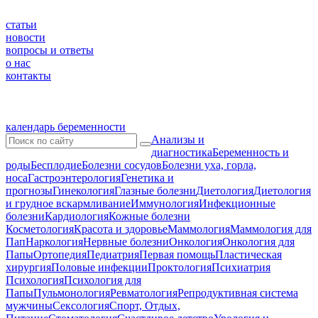
статьи
новости
вопросы и ответы
о нас
контакты
календарь беременности
Анализы и
диагностика
Беременность и
роды
Бесплодие
Болезни сосудов
Болезни уха, горла,
носа
Гастроэнтерология
Генетика и
прогнозы
Гинекология
Глазные болезни
Диетология
Диетология
и грудное вскармливание
Иммунология
Инфекционные
болезни
Кардиология
Кожные болезни
Косметология
Красота и здоровье
Маммология
Маммология для
Пап
Наркология
Нервные болезни
Онкология
Онкология для
Папы
Ортопедия
Педиатрия
Первая помощь
Пластическая
хирургия
Половые инфекции
Проктология
Психиатрия
Психология
Психология для
Папы
Пульмонология
Ревматология
Репродуктивная система
мужчины
Сексология
Спорт, Отдых,