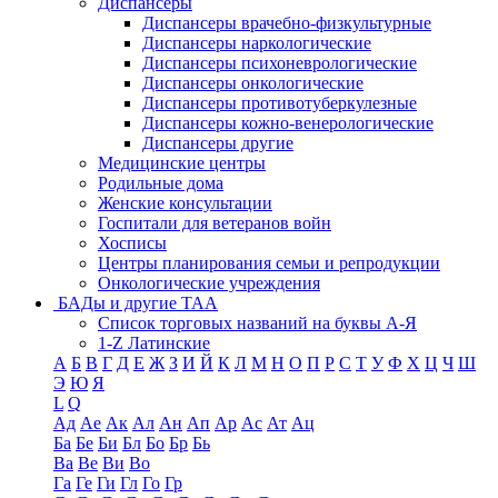
Диспансеры
Диспансеры врачебно-физкультурные
Диспансеры наркологические
Диспансеры психоневрологические
Диспансеры онкологические
Диспансеры противотуберкулезные
Диспансеры кожно-венерологические
Диспансеры другие
Медицинские центры
Родильные дома
Женские консультации
Госпитали для ветеранов войн
Хосписы
Центры планирования семьи и репродукции
Онкологические учреждения
БАДы и другие ТАА
Список торговых названий на буквы А-Я
1-Z Латинские
А
Б
В
Г
Д
Е
Ж
З
И
Й
К
Л
М
Н
О
П
Р
С
Т
У
Ф
Х
Ц
Ч
Ш
Э
Ю
Я
L
Q
Ад
Ае
Ак
Ал
Ан
Ап
Ар
Ас
Ат
Ац
Ба
Бе
Би
Бл
Бо
Бр
Бь
Ва
Ве
Ви
Во
Га
Ге
Ги
Гл
Го
Гр