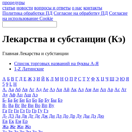
процедуры
статьи
новости
вопросы и ответы
о нас
контакты
Политика обработки ПД
Согласие на обработку ПД
Согласие
на использование Cookie
Лекарства и субстанции (Кэ)
Главная
Лекарства и субстанции
Список торговых названий на буквы А-Я
1-Z Латинские
А
Б
В
Г
Д
Е
Ж
З
И
Й
К
Л
М
Н
О
П
Р
С
Т
У
Ф
Х
Ц
Ч
Ш
Э
Ю
Я
5
9
L
H
А.
Аа
Аб
Ав
Аг
Ад
Ае
Аз
Аи
Ай
Ак
Ал
Ам
Ан
Ап
Ар
Ас
Ат
Ау
Аф
Ац
Аш
Аэ
Б-
Ба
Бе
Би
Бл
Бо
Бр
Бу
Бы
Бэ
В-
Ва
Вг
Ве
Ви
Во
Вп
Ву
Га
Ге
Ги
Гл
Го
Гр
Гу
Гэ
Д-
Д3
Да
Дв
Дг
Де
Дж
Ди
Дл
До
Др
Ду
Ды
Дэ
Дю
Ев
Ек
Ем
Ер
Жа
Же
Жи
Жо
За
Зв
Зе
Зи
Зм
Зо
Зу