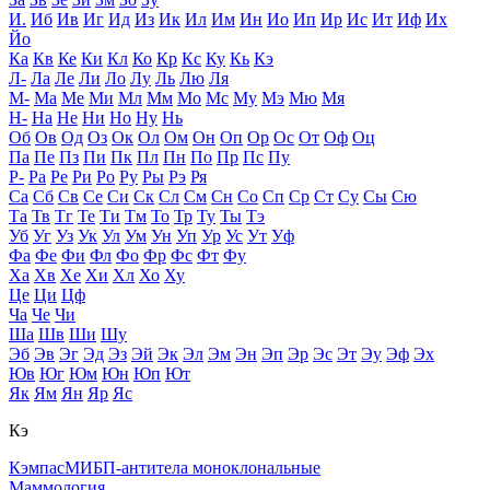
И.
Иб
Ив
Иг
Ид
Из
Ик
Ил
Им
Ин
Ио
Ип
Ир
Ис
Ит
Иф
Их
Йо
Ка
Кв
Ке
Ки
Кл
Ко
Кр
Кс
Ку
Кь
Кэ
Л-
Ла
Ле
Ли
Ло
Лу
Ль
Лю
Ля
М-
Ма
Ме
Ми
Мл
Мм
Мо
Мс
Му
Мэ
Мю
Мя
Н-
На
Не
Ни
Но
Ну
Нь
Об
Ов
Од
Оз
Ок
Ол
Ом
Он
Оп
Ор
Ос
От
Оф
Оц
Па
Пе
Пз
Пи
Пк
Пл
Пн
По
Пр
Пс
Пу
Р-
Ра
Ре
Ри
Ро
Ру
Ры
Рэ
Ря
Са
Сб
Св
Се
Си
Ск
Сл
См
Сн
Со
Сп
Ср
Ст
Су
Сы
Сю
Та
Тв
Тг
Те
Ти
Тм
То
Тр
Ту
Ты
Тэ
Уб
Уг
Уз
Ук
Ул
Ум
Ун
Уп
Ур
Ус
Ут
Уф
Фа
Фе
Фи
Фл
Фо
Фр
Фс
Фт
Фу
Ха
Хв
Хе
Хи
Хл
Хо
Ху
Це
Ци
Цф
Ча
Че
Чи
Ша
Шв
Ши
Шу
Эб
Эв
Эг
Эд
Эз
Эй
Эк
Эл
Эм
Эн
Эп
Эр
Эс
Эт
Эу
Эф
Эх
Юв
Юг
Юм
Юн
Юп
Ют
Як
Ям
Ян
Яр
Яс
Кэ
Кэмпас
МИБП-антитела моноклональные
Маммология