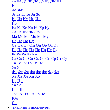
Д-
Да
Де
Ди
До
Др
Ду
Ды
Дя
Е-
Же
Жи
За
Зв
Зд
Зе
Зи
Зо
Иг
Из
Им
Ин
Ип
Йо
Ка
Ке
Ки
Кл
Ко
Кр
Ку
Ла
Ле
Ли
Ль
Лю
Ма
Ме
Ми
Мо
Мс
Му
На
Не
Но
Ну
Ов
Ок
Ол
Ом
Оп
Ор
Ос
Оч
Па
Пе
Пи
Пл
По
Пр
Пс
Пу
Ра
Ре
Ри
Ру
Ры
Са
Св
Се
Си
Ск
Со
Сп
Ср
Ст
Су
Та
Те
Ти
Тр
Ту
Ты
Ул
Ур
Фа
Фе
Фи
Фл
Фо
Фр
Фу
Фэ
Ха
Хв
Хе
Хи
Хо
Це
Ци
Ча
Че
Ша
Ши
Эй
Эк
Эл
Эн
Эр
Эс
Юн
Ян
анализы и процедуры