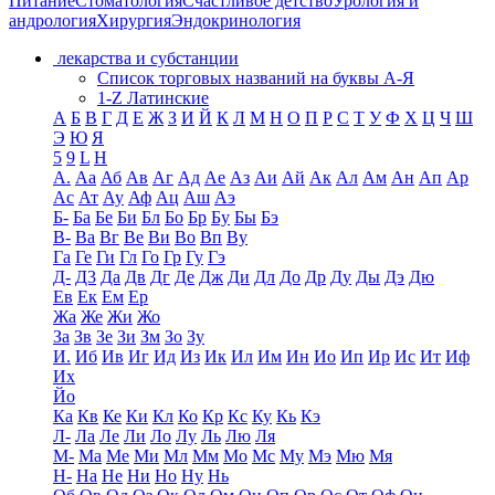
Питание
Стоматология
Счастливое детство
Урология и
андрология
Хирургия
Эндокринология
лекарства и субстанции
Список торговых названий на буквы А-Я
1-Z Латинские
А
Б
В
Г
Д
Е
Ж
З
И
Й
К
Л
М
Н
О
П
Р
С
Т
У
Ф
Х
Ц
Ч
Ш
Э
Ю
Я
5
9
L
H
А.
Аа
Аб
Ав
Аг
Ад
Ае
Аз
Аи
Ай
Ак
Ал
Ам
Ан
Ап
Ар
Ас
Ат
Ау
Аф
Ац
Аш
Аэ
Б-
Ба
Бе
Би
Бл
Бо
Бр
Бу
Бы
Бэ
В-
Ва
Вг
Ве
Ви
Во
Вп
Ву
Га
Ге
Ги
Гл
Го
Гр
Гу
Гэ
Д-
Д3
Да
Дв
Дг
Де
Дж
Ди
Дл
До
Др
Ду
Ды
Дэ
Дю
Ев
Ек
Ем
Ер
Жа
Же
Жи
Жо
За
Зв
Зе
Зи
Зм
Зо
Зу
И.
Иб
Ив
Иг
Ид
Из
Ик
Ил
Им
Ин
Ио
Ип
Ир
Ис
Ит
Иф
Их
Йо
Ка
Кв
Ке
Ки
Кл
Ко
Кр
Кс
Ку
Кь
Кэ
Л-
Ла
Ле
Ли
Ло
Лу
Ль
Лю
Ля
М-
Ма
Ме
Ми
Мл
Мм
Мо
Мс
Му
Мэ
Мю
Мя
Н-
На
Не
Ни
Но
Ну
Нь