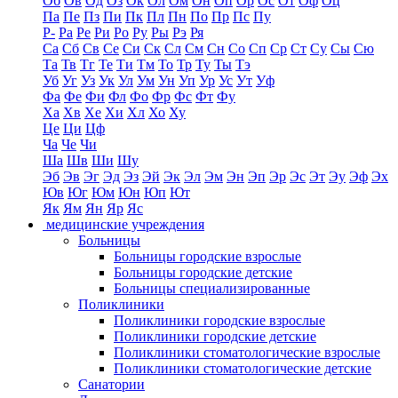
Об
Ов
Од
Оз
Ок
Ол
Ом
Он
Оп
Ор
Ос
От
Оф
Оц
Па
Пе
Пз
Пи
Пк
Пл
Пн
По
Пр
Пс
Пу
Р-
Ра
Ре
Ри
Ро
Ру
Ры
Рэ
Ря
Са
Сб
Св
Се
Си
Ск
Сл
См
Сн
Со
Сп
Ср
Ст
Су
Сы
Сю
Та
Тв
Тг
Те
Ти
Тм
То
Тр
Ту
Ты
Тэ
Уб
Уг
Уз
Ук
Ул
Ум
Ун
Уп
Ур
Ус
Ут
Уф
Фа
Фе
Фи
Фл
Фо
Фр
Фс
Фт
Фу
Ха
Хв
Хе
Хи
Хл
Хо
Ху
Це
Ци
Цф
Ча
Че
Чи
Ша
Шв
Ши
Шу
Эб
Эв
Эг
Эд
Эз
Эй
Эк
Эл
Эм
Эн
Эп
Эр
Эс
Эт
Эу
Эф
Эх
Юв
Юг
Юм
Юн
Юп
Ют
Як
Ям
Ян
Яр
Яс
медицинские учреждения
Больницы
Больницы городские взрослые
Больницы городские детские
Больницы специализированные
Поликлиники
Поликлиники городские взрослые
Поликлиники городские детские
Поликлиники стоматологические взрослые
Поликлиники стоматологические детские
Санатории