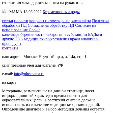
счастливая мама держит малыша на руках и …
+МАМА 18.08.2022
Беременность и роды
статьи
новости
вопросы и ответы
о нас
карта сайта
Политика
обработки ПД
Согласие на обработку ПД
Согласие на
использование Cookie
календарь беременности
лекарства и субстанции
БАДы и
другие ТАА
медицинские учреждения
врачи
анализы и
процедуры
контакты
наш адрес в Москве: Научный пр-д, д. 14а, стр. 1
сайт предназначен для жителей РФ
e-mail:
info@plusmama.ru
на карте
Материалы, размещенные на данной странице, носят
информационный характер и предназначены для
образовательных целей. Посетители сайта не должны
использовать их в качестве медицинских рекомендаций.
Определение диагноза и выбор методики лечения остается