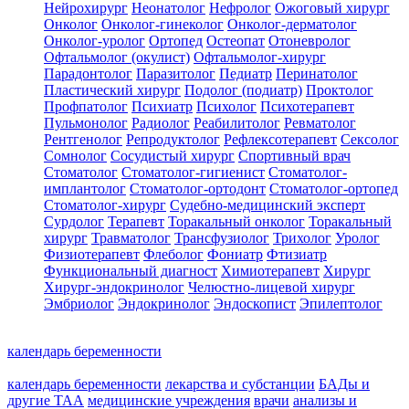
Нейрохирург
Неонатолог
Нефролог
Ожоговый хирург
Онколог
Онколог-гинеколог
Онколог-дерматолог
Онколог-уролог
Ортопед
Остеопат
Отоневролог
Офтальмолог (окулист)
Офтальмолог-хирург
Парадонтолог
Паразитолог
Педиатр
Перинатолог
Пластический хирург
Подолог (подиатр)
Проктолог
Профпатолог
Психиатр
Психолог
Психотерапевт
Пульмонолог
Радиолог
Реабилитолог
Ревматолог
Рентгенолог
Репродуктолог
Рефлексотерапевт
Сексолог
Сомнолог
Сосудистый хирург
Спортивный врач
Стоматолог
Стоматолог-гигиенист
Стоматолог-
имплантолог
Стоматолог-ортодонт
Стоматолог-ортопед
Стоматолог-хирург
Судебно-медицинский эксперт
Сурдолог
Терапевт
Торакальный онколог
Торакальный
хирург
Травматолог
Трансфузиолог
Трихолог
Уролог
Физиотерапевт
Флеболог
Фониатр
Фтизиатр
Функциональный диагност
Химиотерапевт
Хирург
Хирург-эндокринолог
Челюстно-лицевой хирург
Эмбриолог
Эндокринолог
Эндоскопист
Эпилептолог
календарь беременности
календарь беременности
лекарства и субстанции
БАДы и
другие ТАА
медицинские учреждения
врачи
анализы и