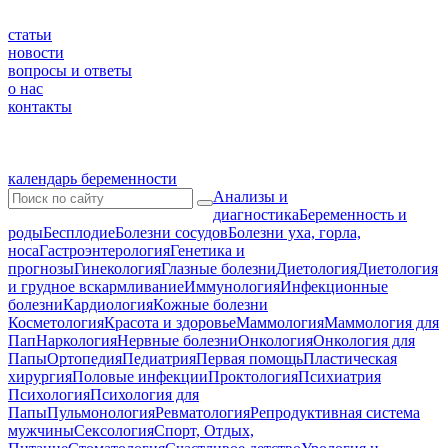
статьи
новости
вопросы и ответы
о нас
контакты
календарь беременности
Анализы и
диагностика
Беременность и
роды
Бесплодие
Болезни сосудов
Болезни уха, горла,
носа
Гастроэнтерология
Генетика и
прогнозы
Гинекология
Глазные болезни
Диетология
Диетология
и грудное вскармливание
Иммунология
Инфекционные
болезни
Кардиология
Кожные болезни
Косметология
Красота и здоровье
Маммология
Маммология для
Пап
Наркология
Нервные болезни
Онкология
Онкология для
Папы
Ортопедия
Педиатрия
Первая помощь
Пластическая
хирургия
Половые инфекции
Проктология
Психиатрия
Психология
Психология для
Папы
Пульмонология
Ревматология
Репродуктивная система
мужчины
Сексология
Спорт, Отдых,