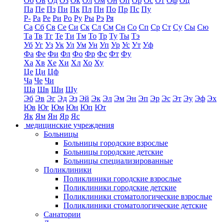
Об
Ов
Од
Оз
Ок
Ол
Ом
Он
Оп
Ор
Ос
От
Оф
Оц
Па
Пе
Пз
Пи
Пк
Пл
Пн
По
Пр
Пс
Пу
Р-
Ра
Ре
Ри
Ро
Ру
Ры
Рэ
Ря
Са
Сб
Св
Се
Си
Ск
Сл
См
Сн
Со
Сп
Ср
Ст
Су
Сы
Сю
Та
Тв
Тг
Те
Ти
Тм
То
Тр
Ту
Ты
Тэ
Уб
Уг
Уз
Ук
Ул
Ум
Ун
Уп
Ур
Ус
Ут
Уф
Фа
Фе
Фи
Фл
Фо
Фр
Фс
Фт
Фу
Ха
Хв
Хе
Хи
Хл
Хо
Ху
Це
Ци
Цф
Ча
Че
Чи
Ша
Шв
Ши
Шу
Эб
Эв
Эг
Эд
Эз
Эй
Эк
Эл
Эм
Эн
Эп
Эр
Эс
Эт
Эу
Эф
Эх
Юв
Юг
Юм
Юн
Юп
Ют
Як
Ям
Ян
Яр
Яс
медицинские учреждения
Больницы
Больницы городские взрослые
Больницы городские детские
Больницы специализированные
Поликлиники
Поликлиники городские взрослые
Поликлиники городские детские
Поликлиники стоматологические взрослые
Поликлиники стоматологические детские
Санатории