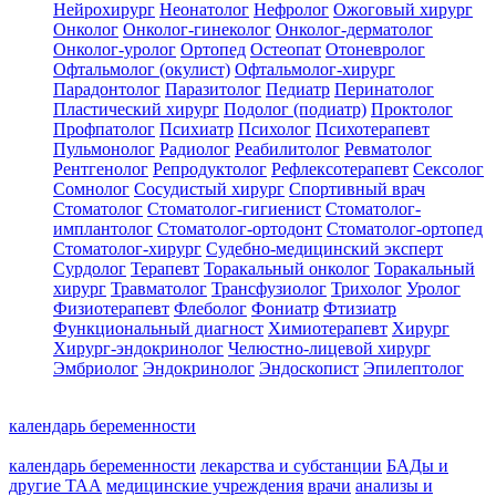
Нейрохирург
Неонатолог
Нефролог
Ожоговый хирург
Онколог
Онколог-гинеколог
Онколог-дерматолог
Онколог-уролог
Ортопед
Остеопат
Отоневролог
Офтальмолог (окулист)
Офтальмолог-хирург
Парадонтолог
Паразитолог
Педиатр
Перинатолог
Пластический хирург
Подолог (подиатр)
Проктолог
Профпатолог
Психиатр
Психолог
Психотерапевт
Пульмонолог
Радиолог
Реабилитолог
Ревматолог
Рентгенолог
Репродуктолог
Рефлексотерапевт
Сексолог
Сомнолог
Сосудистый хирург
Спортивный врач
Стоматолог
Стоматолог-гигиенист
Стоматолог-
имплантолог
Стоматолог-ортодонт
Стоматолог-ортопед
Стоматолог-хирург
Судебно-медицинский эксперт
Сурдолог
Терапевт
Торакальный онколог
Торакальный
хирург
Травматолог
Трансфузиолог
Трихолог
Уролог
Физиотерапевт
Флеболог
Фониатр
Фтизиатр
Функциональный диагност
Химиотерапевт
Хирург
Хирург-эндокринолог
Челюстно-лицевой хирург
Эмбриолог
Эндокринолог
Эндоскопист
Эпилептолог
календарь беременности
календарь беременности
лекарства и субстанции
БАДы и
другие ТАА
медицинские учреждения
врачи
анализы и