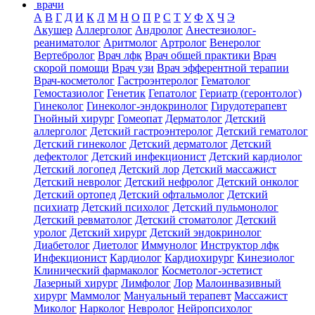
врачи
А
В
Г
Д
И
К
Л
М
Н
О
П
Р
С
Т
У
Ф
Х
Ч
Э
Акушер
Аллерголог
Андролог
Анестезиолог-
реаниматолог
Аритмолог
Артролог
Венеролог
Вертебролог
Врач лфк
Врач общей практики
Врач
скорой помощи
Врач узи
Врач эфферентной терапии
Врач-косметолог
Гастроэнтеролог
Гематолог
Гемостазиолог
Генетик
Гепатолог
Гериатр (геронтолог)
Гинеколог
Гинеколог-эндокринолог
Гирудотерапевт
Гнойный хирург
Гомеопат
Дерматолог
Детский
аллерголог
Детский гастроэнтеролог
Детский гематолог
Детский гинеколог
Детский дерматолог
Детский
дефектолог
Детский инфекционист
Детский кардиолог
Детский логопед
Детский лор
Детский массажист
Детский невролог
Детский нефролог
Детский онколог
Детский ортопед
Детский офтальмолог
Детский
психиатр
Детский психолог
Детский пульмонолог
Детский ревматолог
Детский стоматолог
Детский
уролог
Детский хирург
Детский эндокринолог
Диабетолог
Диетолог
Иммунолог
Инструктор лфк
Инфекционист
Кардиолог
Кардиохирург
Кинезиолог
Клинический фармаколог
Косметолог-эстетист
Лазерный хирург
Лимфолог
Лор
Малоинвазивный
хирург
Маммолог
Мануальный терапевт
Массажист
Миколог
Нарколог
Невролог
Нейропсихолог