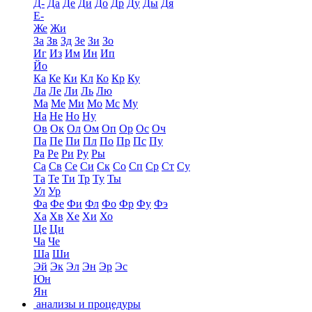
Д-
Да
Де
Ди
До
Др
Ду
Ды
Дя
Е-
Же
Жи
За
Зв
Зд
Зе
Зи
Зо
Иг
Из
Им
Ин
Ип
Йо
Ка
Ке
Ки
Кл
Ко
Кр
Ку
Ла
Ле
Ли
Ль
Лю
Ма
Ме
Ми
Мо
Мс
Му
На
Не
Но
Ну
Ов
Ок
Ол
Ом
Оп
Ор
Ос
Оч
Па
Пе
Пи
Пл
По
Пр
Пс
Пу
Ра
Ре
Ри
Ру
Ры
Са
Св
Се
Си
Ск
Со
Сп
Ср
Ст
Су
Та
Те
Ти
Тр
Ту
Ты
Ул
Ур
Фа
Фе
Фи
Фл
Фо
Фр
Фу
Фэ
Ха
Хв
Хе
Хи
Хо
Це
Ци
Ча
Че
Ша
Ши
Эй
Эк
Эл
Эн
Эр
Эс
Юн
Ян
анализы и процедуры