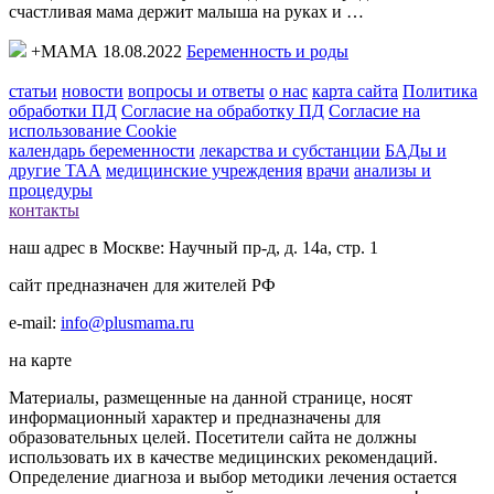
счастливая мама держит малыша на руках и …
+МАМА 18.08.2022
Беременность и роды
статьи
новости
вопросы и ответы
о нас
карта сайта
Политика
обработки ПД
Согласие на обработку ПД
Согласие на
использование Cookie
календарь беременности
лекарства и субстанции
БАДы и
другие ТАА
медицинские учреждения
врачи
анализы и
процедуры
контакты
наш адрес в Москве: Научный пр-д, д. 14а, стр. 1
сайт предназначен для жителей РФ
e-mail:
info@plusmama.ru
на карте
Материалы, размещенные на данной странице, носят
информационный характер и предназначены для
образовательных целей. Посетители сайта не должны
использовать их в качестве медицинских рекомендаций.
Определение диагноза и выбор методики лечения остается