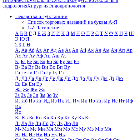
Питание
Стоматология
Счастливое детство
Урология и
андрология
Хирургия
Эндокринология
лекарства и субстанции
Список торговых названий на буквы А-Я
1-Z Латинские
А
Б
В
Г
Д
Е
Ж
З
И
Й
К
Л
М
Н
О
П
Р
С
Т
У
Ф
Х
Ц
Ч
Ш
Э
Ю
Я
5
9
L
H
А.
Аа
Аб
Ав
Аг
Ад
Ае
Аз
Аи
Ай
Ак
Ал
Ам
Ан
Ап
Ар
Ас
Ат
Ау
Аф
Ац
Аш
Аэ
Б-
Ба
Бе
Би
Бл
Бо
Бр
Бу
Бы
Бэ
В-
Ва
Вг
Ве
Ви
Во
Вп
Ву
Га
Ге
Ги
Гл
Го
Гр
Гу
Гэ
Д-
Д3
Да
Дв
Дг
Де
Дж
Ди
Дл
До
Др
Ду
Ды
Дэ
Дю
Ев
Ек
Ем
Ер
Жа
Же
Жи
Жо
За
Зв
Зе
Зи
Зм
Зо
Зу
И.
Иб
Ив
Иг
Ид
Из
Ик
Ил
Им
Ин
Ио
Ип
Ир
Ис
Ит
Иф
Их
Йо
Ка
Кв
Ке
Ки
Кл
Ко
Кр
Кс
Ку
Кь
Кэ
Л-
Ла
Ле
Ли
Ло
Лу
Ль
Лю
Ля
М-
Ма
Ме
Ми
Мл
Мм
Мо
Мс
Му
Мэ
Мю
Мя
Н-
На
Не
Ни
Но
Ну
Нь