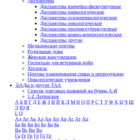
Диспансеры
Диспансеры врачебно-физкультурные
Диспансеры наркологические
Диспансеры психоневрологические
Диспансеры онкологические
Диспансеры противотуберкулезные
Диспансеры кожно-венерологические
Диспансеры другие
Медицинские центры
Родильные дома
Женские консультации
Госпитали для ветеранов войн
Хосписы
Центры планирования семьи и репродукции
Онкологические учреждения
БАДы и другие ТАА
Список торговых названий на буквы А-Я
1-Z Латинские
А
Б
В
Г
Д
Е
Ж
З
И
Й
К
Л
М
Н
О
П
Р
С
Т
У
Ф
Х
Ц
Ч
Ш
Э
Ю
Я
L
Q
Ад
Ае
Ак
Ал
Ан
Ап
Ар
Ас
Ат
Ац
Ба
Бе
Би
Бл
Бо
Бр
Бь
Ва
Ве
Ви
Во
Га
Ге
Ги
Гл
Го
Гр