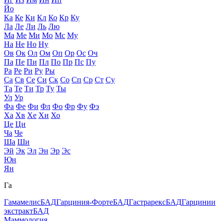
Йо
Ка
Ке
Ки
Кл
Ко
Кр
Ку
Ла
Ле
Ли
Ль
Лю
Ма
Ме
Ми
Мо
Мс
Му
На
Не
Но
Ну
Ов
Ок
Ол
Ом
Оп
Ор
Ос
Оч
Па
Пе
Пи
Пл
По
Пр
Пс
Пу
Ра
Ре
Ри
Ру
Ры
Са
Св
Се
Си
Ск
Со
Сп
Ср
Ст
Су
Та
Те
Ти
Тр
Ту
Ты
Ул
Ур
Фа
Фе
Фи
Фл
Фо
Фр
Фу
Фэ
Ха
Хв
Хе
Хи
Хо
Це
Ци
Ча
Че
Ша
Ши
Эй
Эк
Эл
Эн
Эр
Эс
Юн
Ян
Га
Гамамелис
БАД
Гарциния-Форте
БАД
Гастрарекс
БАД
Гарцинии
экстракт
БАД
Маммология