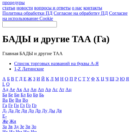
процедуры
статьи
новости
вопросы и ответы
о нас
контакты
Политика обработки ПД
Согласие на обработку ПД
Согласие
на использование Cookie
БАДЫ и другие ТАА (Га)
Главная
БАДЫ и другие ТАА
Список торговых названий на буквы А-Я
1-Z Латинские
А
Б
В
Г
Д
Е
Ж
З
И
Й
К
Л
М
Н
О
П
Р
С
Т
У
Ф
Х
Ц
Ч
Ш
Э
Ю
Я
L
Q
Ад
Ае
Ак
Ал
Ан
Ап
Ар
Ас
Ат
Ац
Ба
Бе
Би
Бл
Бо
Бр
Бь
Ва
Ве
Ви
Во
Га
Ге
Ги
Гл
Го
Гр
Д-
Да
Де
Ди
До
Др
Ду
Ды
Дя
Е-
Же
Жи
За
Зв
Зд
Зе
Зи
Зо
Иг
Из
Им
Ин
Ип