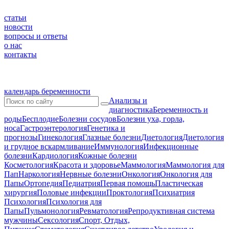
статьи
новости
вопросы и ответы
о нас
контакты
календарь беременности
Анализы и
диагностика
Беременность и
роды
Бесплодие
Болезни сосудов
Болезни уха, горла,
носа
Гастроэнтерология
Генетика и
прогнозы
Гинекология
Глазные болезни
Диетология
Диетология
и грудное вскармливание
Иммунология
Инфекционные
болезни
Кардиология
Кожные болезни
Косметология
Красота и здоровье
Маммология
Маммология для
Пап
Наркология
Нервные болезни
Онкология
Онкология для
Папы
Ортопедия
Педиатрия
Первая помощь
Пластическая
хирургия
Половые инфекции
Проктология
Психиатрия
Психология
Психология для
Папы
Пульмонология
Ревматология
Репродуктивная система
мужчины
Сексология
Спорт, Отдых,