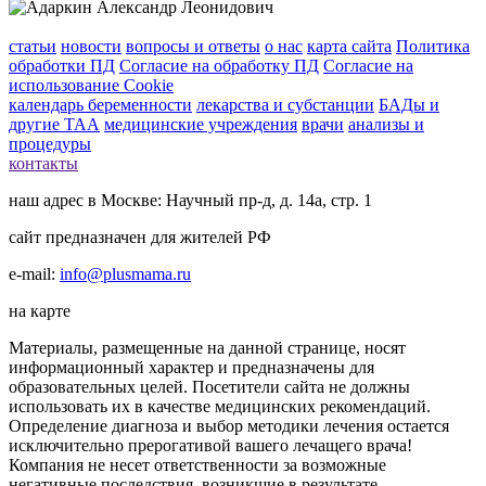
статьи
новости
вопросы и ответы
о нас
карта сайта
Политика
обработки ПД
Согласие на обработку ПД
Согласие на
использование Cookie
календарь беременности
лекарства и субстанции
БАДы и
другие ТАА
медицинские учреждения
врачи
анализы и
процедуры
контакты
наш адрес в Москве: Научный пр-д, д. 14а, стр. 1
сайт предназначен для жителей РФ
e-mail:
info@plusmama.ru
на карте
Материалы, размещенные на данной странице, носят
информационный характер и предназначены для
образовательных целей. Посетители сайта не должны
использовать их в качестве медицинских рекомендаций.
Определение диагноза и выбор методики лечения остается
исключительно прерогативой вашего лечащего врача!
Компания не несет ответственности за возможные
негативные последствия, возникшие в результате