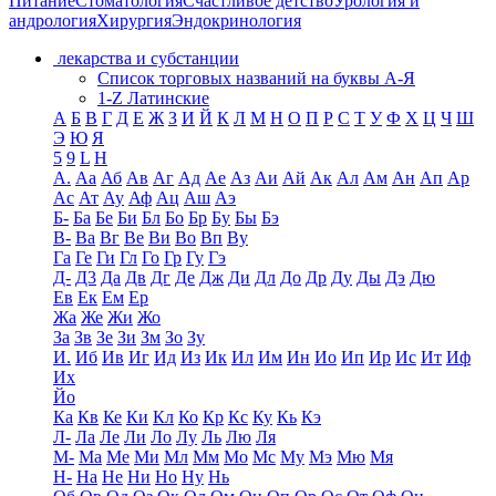
Питание
Стоматология
Счастливое детство
Урология и
андрология
Хирургия
Эндокринология
лекарства и субстанции
Список торговых названий на буквы А-Я
1-Z Латинские
А
Б
В
Г
Д
Е
Ж
З
И
Й
К
Л
М
Н
О
П
Р
С
Т
У
Ф
Х
Ц
Ч
Ш
Э
Ю
Я
5
9
L
H
А.
Аа
Аб
Ав
Аг
Ад
Ае
Аз
Аи
Ай
Ак
Ал
Ам
Ан
Ап
Ар
Ас
Ат
Ау
Аф
Ац
Аш
Аэ
Б-
Ба
Бе
Би
Бл
Бо
Бр
Бу
Бы
Бэ
В-
Ва
Вг
Ве
Ви
Во
Вп
Ву
Га
Ге
Ги
Гл
Го
Гр
Гу
Гэ
Д-
Д3
Да
Дв
Дг
Де
Дж
Ди
Дл
До
Др
Ду
Ды
Дэ
Дю
Ев
Ек
Ем
Ер
Жа
Же
Жи
Жо
За
Зв
Зе
Зи
Зм
Зо
Зу
И.
Иб
Ив
Иг
Ид
Из
Ик
Ил
Им
Ин
Ио
Ип
Ир
Ис
Ит
Иф
Их
Йо
Ка
Кв
Ке
Ки
Кл
Ко
Кр
Кс
Ку
Кь
Кэ
Л-
Ла
Ле
Ли
Ло
Лу
Ль
Лю
Ля
М-
Ма
Ме
Ми
Мл
Мм
Мо
Мс
Му
Мэ
Мю
Мя
Н-
На
Не
Ни
Но
Ну
Нь