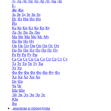
Д-
Да
Де
Ди
До
Др
Ду
Ды
Дя
Е-
Же
Жи
За
Зв
Зд
Зе
Зи
Зо
Иг
Из
Им
Ин
Ип
Йо
Ка
Ке
Ки
Кл
Ко
Кр
Ку
Ла
Ле
Ли
Ль
Лю
Ма
Ме
Ми
Мо
Мс
Му
На
Не
Но
Ну
Ов
Ок
Ол
Ом
Оп
Ор
Ос
Оч
Па
Пе
Пи
Пл
По
Пр
Пс
Пу
Ра
Ре
Ри
Ру
Ры
Са
Св
Се
Си
Ск
Со
Сп
Ср
Ст
Су
Та
Те
Ти
Тр
Ту
Ты
Ул
Ур
Фа
Фе
Фи
Фл
Фо
Фр
Фу
Фэ
Ха
Хв
Хе
Хи
Хо
Це
Ци
Ча
Че
Ша
Ши
Эй
Эк
Эл
Эн
Эр
Эс
Юн
Ян
анализы и процедуры