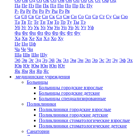
Об
Ов
Од
Оз
Ок
Ол
Ом
Он
Оп
Ор
Ос
От
Оф
Оц
Па
Пе
Пз
Пи
Пк
Пл
Пн
По
Пр
Пс
Пу
Р-
Ра
Ре
Ри
Ро
Ру
Ры
Рэ
Ря
Са
Сб
Св
Се
Си
Ск
Сл
См
Сн
Со
Сп
Ср
Ст
Су
Сы
Сю
Та
Тв
Тг
Те
Ти
Тм
То
Тр
Ту
Ты
Тэ
Уб
Уг
Уз
Ук
Ул
Ум
Ун
Уп
Ур
Ус
Ут
Уф
Фа
Фе
Фи
Фл
Фо
Фр
Фс
Фт
Фу
Ха
Хв
Хе
Хи
Хл
Хо
Ху
Це
Ци
Цф
Ча
Че
Чи
Ша
Шв
Ши
Шу
Эб
Эв
Эг
Эд
Эз
Эй
Эк
Эл
Эм
Эн
Эп
Эр
Эс
Эт
Эу
Эф
Эх
Юв
Юг
Юм
Юн
Юп
Ют
Як
Ям
Ян
Яр
Яс
медицинские учреждения
Больницы
Больницы городские взрослые
Больницы городские детские
Больницы специализированные
Поликлиники
Поликлиники городские взрослые
Поликлиники городские детские
Поликлиники стоматологические взрослые
Поликлиники стоматологические детские
Санатории