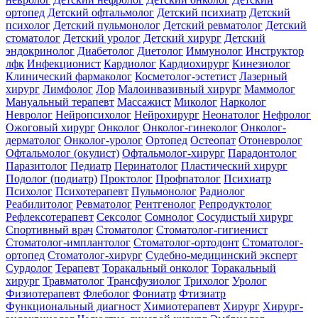
ортопед
Детский офтальмолог
Детский психиатр
Детский
психолог
Детский пульмонолог
Детский ревматолог
Детский
стоматолог
Детский уролог
Детский хирург
Детский
эндокринолог
Диабетолог
Диетолог
Иммунолог
Инструктор
лфк
Инфекционист
Кардиолог
Кардиохирург
Кинезиолог
Клинический фармаколог
Косметолог-эстетист
Лазерный
хирург
Лимфолог
Лор
Малоинвазивный хирург
Маммолог
Мануальный терапевт
Массажист
Миколог
Нарколог
Невролог
Нейропсихолог
Нейрохирург
Неонатолог
Нефролог
Ожоговый хирург
Онколог
Онколог-гинеколог
Онколог-
дерматолог
Онколог-уролог
Ортопед
Остеопат
Отоневролог
Офтальмолог (окулист)
Офтальмолог-хирург
Парадонтолог
Паразитолог
Педиатр
Перинатолог
Пластический хирург
Подолог (подиатр)
Проктолог
Профпатолог
Психиатр
Психолог
Психотерапевт
Пульмонолог
Радиолог
Реабилитолог
Ревматолог
Рентгенолог
Репродуктолог
Рефлексотерапевт
Сексолог
Сомнолог
Сосудистый хирург
Спортивный врач
Стоматолог
Стоматолог-гигиенист
Стоматолог-имплантолог
Стоматолог-ортодонт
Стоматолог-
ортопед
Стоматолог-хирург
Судебно-медицинский эксперт
Сурдолог
Терапевт
Торакальный онколог
Торакальный
хирург
Травматолог
Трансфузиолог
Трихолог
Уролог
Физиотерапевт
Флеболог
Фониатр
Фтизиатр
Функциональный диагност
Химиотерапевт
Хирург
Хирург-