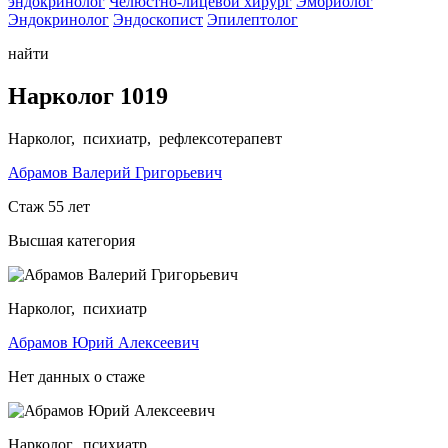
эндокринолог
Челюстно-лицевой хирург
Эмбриолог
Эндокринолог
Эндоскопист
Эпилептолог
найти
Нарколог 1019
Нарколог, психиатр, рефлексотерапевт
Абрамов Валерий Григорьевич
Стаж 55 лет
Высшая категория
Нарколог, психиатр
Абрамов Юрий Алексеевич
Нет данных о стаже
Нарколог, психиатр