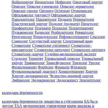
Нейрохирург
Неонатолог
Нефролог
Ожоговый хирург
Онколог
Онколог-гинеколог
Онколог-дерматолог
Онколог-уролог
Ортопед
Остеопат
Отоневролог
Офтальмолог (окулист)
Офтальмолог-хирург
Парадонтолог
Паразитолог
Педиатр
Перинатолог
Пластический хирург
Подолог (подиатр)
Проктолог
Профпатолог
Психиатр
Психолог
Психотерапевт
Пульмонолог
Радиолог
Реабилитолог
Ревматолог
Рентгенолог
Репродуктолог
Рефлексотерапевт
Сексолог
Сомнолог
Сосудистый хирург
Спортивный врач
Стоматолог
Стоматолог-гигиенист
Стоматолог-
имплантолог
Стоматолог-ортодонт
Стоматолог-ортопед
Стоматолог-хирург
Судебно-медицинский эксперт
Сурдолог
Терапевт
Торакальный онколог
Торакальный
хирург
Травматолог
Трансфузиолог
Трихолог
Уролог
Физиотерапевт
Флеболог
Фониатр
Фтизиатр
Функциональный диагност
Химиотерапевт
Хирург
Хирург-эндокринолог
Челюстно-лицевой хирург
Эмбриолог
Эндокринолог
Эндоскопист
Эпилептолог
календарь беременности
календарь беременности
лекарства и субстанции
БАДы и
другие ТАА
медицинские учреждения
врачи
анализы и