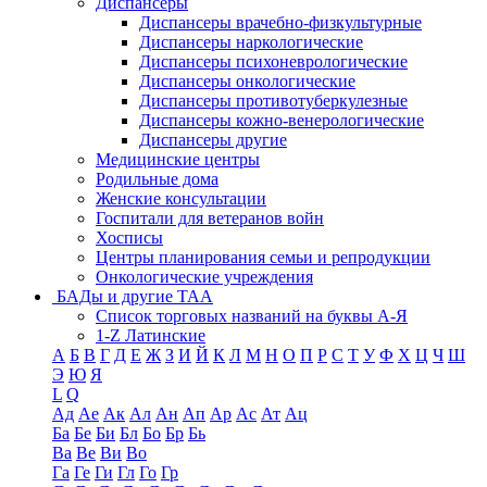
Диспансеры
Диспансеры врачебно-физкультурные
Диспансеры наркологические
Диспансеры психоневрологические
Диспансеры онкологические
Диспансеры противотуберкулезные
Диспансеры кожно-венерологические
Диспансеры другие
Медицинские центры
Родильные дома
Женские консультации
Госпитали для ветеранов войн
Хосписы
Центры планирования семьи и репродукции
Онкологические учреждения
БАДы и другие ТАА
Список торговых названий на буквы А-Я
1-Z Латинские
А
Б
В
Г
Д
Е
Ж
З
И
Й
К
Л
М
Н
О
П
Р
С
Т
У
Ф
Х
Ц
Ч
Ш
Э
Ю
Я
L
Q
Ад
Ае
Ак
Ал
Ан
Ап
Ар
Ас
Ат
Ац
Ба
Бе
Би
Бл
Бо
Бр
Бь
Ва
Ве
Ви
Во
Га
Ге
Ги
Гл
Го
Гр