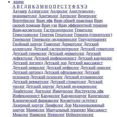
врачи
А
В
Г
Д
И
К
Л
М
Н
О
П
Р
С
Т
У
Ф
Х
Ч
Э
Акушер
Аллерголог
Андролог
Анестезиолог-
реаниматолог
Аритмолог
Артролог
Венеролог
Вертебролог
Врач лфк
Врач общей практики
Врач
скорой помощи
Врач узи
Врач эфферентной терапии
Врач-косметолог
Гастроэнтеролог
Гематолог
Гемостазиолог
Генетик
Гепатолог
Гериатр (геронтолог)
Гинеколог
Гинеколог-эндокринолог
Гирудотерапевт
Гнойный хирург
Гомеопат
Дерматолог
Детский
аллерголог
Детский гастроэнтеролог
Детский гематолог
Детский гинеколог
Детский дерматолог
Детский
дефектолог
Детский инфекционист
Детский кардиолог
Детский логопед
Детский лор
Детский массажист
Детский невролог
Детский нефролог
Детский онколог
Детский ортопед
Детский офтальмолог
Детский
психиатр
Детский психолог
Детский пульмонолог
Детский ревматолог
Детский стоматолог
Детский
уролог
Детский хирург
Детский эндокринолог
Диабетолог
Диетолог
Иммунолог
Инструктор лфк
Инфекционист
Кардиолог
Кардиохирург
Кинезиолог
Клинический фармаколог
Косметолог-эстетист
Лазерный хирург
Лимфолог
Лор
Малоинвазивный
хирург
Маммолог
Мануальный терапевт
Массажист
Миколог
Нарколог
Невролог
Нейропсихолог