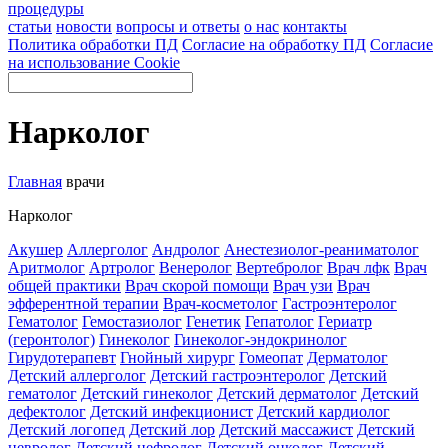
процедуры
статьи
новости
вопросы и ответы
о нас
контакты
Политика обработки ПД
Согласие на обработку ПД
Согласие
на использование Cookie
Нарколог
Главная
врачи
Нарколог
Акушер
Аллерголог
Андролог
Анестезиолог-реаниматолог
Аритмолог
Артролог
Венеролог
Вертебролог
Врач лфк
Врач
общей практики
Врач скорой помощи
Врач узи
Врач
эфферентной терапии
Врач-косметолог
Гастроэнтеролог
Гематолог
Гемостазиолог
Генетик
Гепатолог
Гериатр
(геронтолог)
Гинеколог
Гинеколог-эндокринолог
Гирудотерапевт
Гнойный хирург
Гомеопат
Дерматолог
Детский аллерголог
Детский гастроэнтеролог
Детский
гематолог
Детский гинеколог
Детский дерматолог
Детский
дефектолог
Детский инфекционист
Детский кардиолог
Детский логопед
Детский лор
Детский массажист
Детский
невролог
Детский нефролог
Детский онколог
Детский