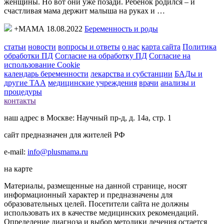
женщины. Но вот они уже позади. Ребенок родился – и
счастливая мама держит малыша на руках и …
+МАМА 18.08.2022
Беременность и роды
статьи
новости
вопросы и ответы
о нас
карта сайта
Политика
обработки ПД
Согласие на обработку ПД
Согласие на
использование Cookie
календарь беременности
лекарства и субстанции
БАДы и
другие ТАА
медицинские учреждения
врачи
анализы и
процедуры
контакты
наш адрес в Москве: Научный пр-д, д. 14а, стр. 1
сайт предназначен для жителей РФ
e-mail:
info@plusmama.ru
на карте
Материалы, размещенные на данной странице, носят
информационный характер и предназначены для
образовательных целей. Посетители сайта не должны
использовать их в качестве медицинских рекомендаций.
Определение диагноза и выбор методики лечения остается