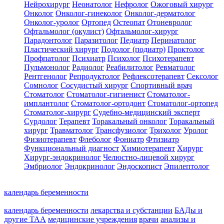
Нейрохирург
Неонатолог
Нефролог
Ожоговый хирург
Онколог
Онколог-гинеколог
Онколог-дерматолог
Онколог-уролог
Ортопед
Остеопат
Отоневролог
Офтальмолог (окулист)
Офтальмолог-хирург
Парадонтолог
Паразитолог
Педиатр
Перинатолог
Пластический хирург
Подолог (подиатр)
Проктолог
Профпатолог
Психиатр
Психолог
Психотерапевт
Пульмонолог
Радиолог
Реабилитолог
Ревматолог
Рентгенолог
Репродуктолог
Рефлексотерапевт
Сексолог
Сомнолог
Сосудистый хирург
Спортивный врач
Стоматолог
Стоматолог-гигиенист
Стоматолог-
имплантолог
Стоматолог-ортодонт
Стоматолог-ортопед
Стоматолог-хирург
Судебно-медицинский эксперт
Сурдолог
Терапевт
Торакальный онколог
Торакальный
хирург
Травматолог
Трансфузиолог
Трихолог
Уролог
Физиотерапевт
Флеболог
Фониатр
Фтизиатр
Функциональный диагност
Химиотерапевт
Хирург
Хирург-эндокринолог
Челюстно-лицевой хирург
Эмбриолог
Эндокринолог
Эндоскопист
Эпилептолог
календарь беременности
календарь беременности
лекарства и субстанции
БАДы и
другие ТАА
медицинские учреждения
врачи
анализы и