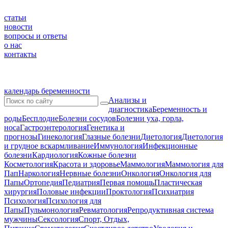
статьи
новости
вопросы и ответы
о нас
контакты
календарь беременности
Анализы и
диагностика
Беременность и
роды
Бесплодие
Болезни сосудов
Болезни уха, горла,
носа
Гастроэнтерология
Генетика и
прогнозы
Гинекология
Глазные болезни
Диетология
Диетология
и грудное вскармливание
Иммунология
Инфекционные
болезни
Кардиология
Кожные болезни
Косметология
Красота и здоровье
Маммология
Маммология для
Пап
Наркология
Нервные болезни
Онкология
Онкология для
Папы
Ортопедия
Педиатрия
Первая помощь
Пластическая
хирургия
Половые инфекции
Проктология
Психиатрия
Психология
Психология для
Папы
Пульмонология
Ревматология
Репродуктивная система
мужчины
Сексология
Спорт, Отдых,