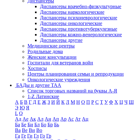
Диспансеры
Диспансеры врачебно-физкультурные
Диспансеры наркологические
Диспансеры психоневрологические
Диспансеры онкологические
Диспансеры противотуберкулезные
Диспансеры кожно-венерологические
Диспансеры другие
Медицинские центры
Родильные дома
Женские консультации
Госпитали для ветеранов войн
Хосписы
Центры планирования семьи и репродукции
Онкологические учреждения
БАДы и другие ТАА
Список торговых названий на буквы А-Я
1-Z Латинские
А
Б
В
Г
Д
Е
Ж
З
И
Й
К
Л
М
Н
О
П
Р
С
Т
У
Ф
Х
Ц
Ч
Ш
Э
Ю
Я
L
Q
Ад
Ае
Ак
Ал
Ан
Ап
Ар
Ас
Ат
Ац
Ба
Бе
Би
Бл
Бо
Бр
Бь
Ва
Ве
Ви
Во
Га
Ге
Ги
Гл
Го
Гр