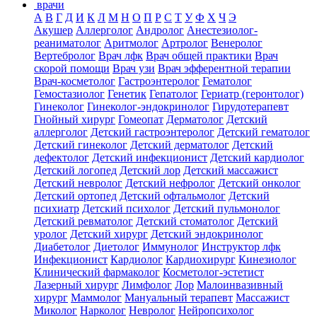
врачи
А
В
Г
Д
И
К
Л
М
Н
О
П
Р
С
Т
У
Ф
Х
Ч
Э
Акушер
Аллерголог
Андролог
Анестезиолог-
реаниматолог
Аритмолог
Артролог
Венеролог
Вертебролог
Врач лфк
Врач общей практики
Врач
скорой помощи
Врач узи
Врач эфферентной терапии
Врач-косметолог
Гастроэнтеролог
Гематолог
Гемостазиолог
Генетик
Гепатолог
Гериатр (геронтолог)
Гинеколог
Гинеколог-эндокринолог
Гирудотерапевт
Гнойный хирург
Гомеопат
Дерматолог
Детский
аллерголог
Детский гастроэнтеролог
Детский гематолог
Детский гинеколог
Детский дерматолог
Детский
дефектолог
Детский инфекционист
Детский кардиолог
Детский логопед
Детский лор
Детский массажист
Детский невролог
Детский нефролог
Детский онколог
Детский ортопед
Детский офтальмолог
Детский
психиатр
Детский психолог
Детский пульмонолог
Детский ревматолог
Детский стоматолог
Детский
уролог
Детский хирург
Детский эндокринолог
Диабетолог
Диетолог
Иммунолог
Инструктор лфк
Инфекционист
Кардиолог
Кардиохирург
Кинезиолог
Клинический фармаколог
Косметолог-эстетист
Лазерный хирург
Лимфолог
Лор
Малоинвазивный
хирург
Маммолог
Мануальный терапевт
Массажист
Миколог
Нарколог
Невролог
Нейропсихолог