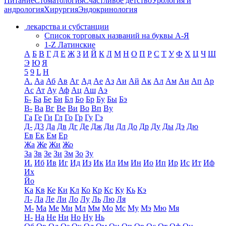
Питание
Стоматология
Счастливое детство
Урология и
андрология
Хирургия
Эндокринология
лекарства и субстанции
Список торговых названий на буквы А-Я
1-Z Латинские
А
Б
В
Г
Д
Е
Ж
З
И
Й
К
Л
М
Н
О
П
Р
С
Т
У
Ф
Х
Ц
Ч
Ш
Э
Ю
Я
5
9
L
H
А.
Аа
Аб
Ав
Аг
Ад
Ае
Аз
Аи
Ай
Ак
Ал
Ам
Ан
Ап
Ар
Ас
Ат
Ау
Аф
Ац
Аш
Аэ
Б-
Ба
Бе
Би
Бл
Бо
Бр
Бу
Бы
Бэ
В-
Ва
Вг
Ве
Ви
Во
Вп
Ву
Га
Ге
Ги
Гл
Го
Гр
Гу
Гэ
Д-
Д3
Да
Дв
Дг
Де
Дж
Ди
Дл
До
Др
Ду
Ды
Дэ
Дю
Ев
Ек
Ем
Ер
Жа
Же
Жи
Жо
За
Зв
Зе
Зи
Зм
Зо
Зу
И.
Иб
Ив
Иг
Ид
Из
Ик
Ил
Им
Ин
Ио
Ип
Ир
Ис
Ит
Иф
Их
Йо
Ка
Кв
Ке
Ки
Кл
Ко
Кр
Кс
Ку
Кь
Кэ
Л-
Ла
Ле
Ли
Ло
Лу
Ль
Лю
Ля
М-
Ма
Ме
Ми
Мл
Мм
Мо
Мс
Му
Мэ
Мю
Мя
Н-
На
Не
Ни
Но
Ну
Нь