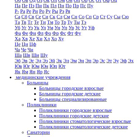
Об
Ов
Од
Оз
Ок
Ол
Ом
Он
Оп
Ор
Ос
От
Оф
Оц
Па
Пе
Пз
Пи
Пк
Пл
Пн
По
Пр
Пс
Пу
Р-
Ра
Ре
Ри
Ро
Ру
Ры
Рэ
Ря
Са
Сб
Св
Се
Си
Ск
Сл
См
Сн
Со
Сп
Ср
Ст
Су
Сы
Сю
Та
Тв
Тг
Те
Ти
Тм
То
Тр
Ту
Ты
Тэ
Уб
Уг
Уз
Ук
Ул
Ум
Ун
Уп
Ур
Ус
Ут
Уф
Фа
Фе
Фи
Фл
Фо
Фр
Фс
Фт
Фу
Ха
Хв
Хе
Хи
Хл
Хо
Ху
Це
Ци
Цф
Ча
Че
Чи
Ша
Шв
Ши
Шу
Эб
Эв
Эг
Эд
Эз
Эй
Эк
Эл
Эм
Эн
Эп
Эр
Эс
Эт
Эу
Эф
Эх
Юв
Юг
Юм
Юн
Юп
Ют
Як
Ям
Ян
Яр
Яс
медицинские учреждения
Больницы
Больницы городские взрослые
Больницы городские детские
Больницы специализированные
Поликлиники
Поликлиники городские взрослые
Поликлиники городские детские
Поликлиники стоматологические взрослые
Поликлиники стоматологические детские
Санатории