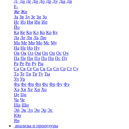
Д-
Да
Де
Ди
До
Др
Ду
Ды
Дя
Е-
Же
Жи
За
Зв
Зд
Зе
Зи
Зо
Иг
Из
Им
Ин
Ип
Йо
Ка
Ке
Ки
Кл
Ко
Кр
Ку
Ла
Ле
Ли
Ль
Лю
Ма
Ме
Ми
Мо
Мс
Му
На
Не
Но
Ну
Ов
Ок
Ол
Ом
Оп
Ор
Ос
Оч
Па
Пе
Пи
Пл
По
Пр
Пс
Пу
Ра
Ре
Ри
Ру
Ры
Са
Св
Се
Си
Ск
Со
Сп
Ср
Ст
Су
Та
Те
Ти
Тр
Ту
Ты
Ул
Ур
Фа
Фе
Фи
Фл
Фо
Фр
Фу
Фэ
Ха
Хв
Хе
Хи
Хо
Це
Ци
Ча
Че
Ша
Ши
Эй
Эк
Эл
Эн
Эр
Эс
Юн
Ян
анализы и процедуры