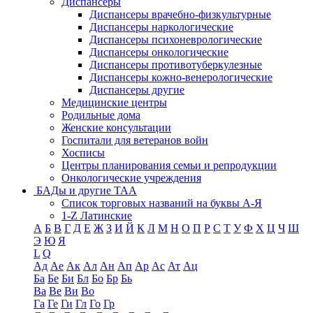
Диспансеры
Диспансеры врачебно-физкультурные
Диспансеры наркологические
Диспансеры психоневрологические
Диспансеры онкологические
Диспансеры противотуберкулезные
Диспансеры кожно-венерологические
Диспансеры другие
Медицинские центры
Родильные дома
Женские консультации
Госпитали для ветеранов войн
Хосписы
Центры планирования семьи и репродукции
Онкологические учреждения
БАДы и другие ТАА
Список торговых названий на буквы А-Я
1-Z Латинские
А
Б
В
Г
Д
Е
Ж
З
И
Й
К
Л
М
Н
О
П
Р
С
Т
У
Ф
Х
Ц
Ч
Ш
Э
Ю
Я
L
Q
Ад
Ае
Ак
Ал
Ан
Ап
Ар
Ас
Ат
Ац
Ба
Бе
Би
Бл
Бо
Бр
Бь
Ва
Ве
Ви
Во
Га
Ге
Ги
Гл
Го
Гр