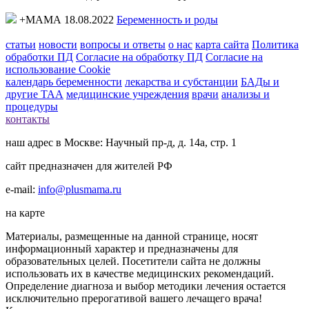
+МАМА 18.08.2022
Беременность и роды
статьи
новости
вопросы и ответы
о нас
карта сайта
Политика
обработки ПД
Согласие на обработку ПД
Согласие на
использование Cookie
календарь беременности
лекарства и субстанции
БАДы и
другие ТАА
медицинские учреждения
врачи
анализы и
процедуры
контакты
наш адрес в Москве: Научный пр-д, д. 14а, стр. 1
сайт предназначен для жителей РФ
e-mail:
info@plusmama.ru
на карте
Материалы, размещенные на данной странице, носят
информационный характер и предназначены для
образовательных целей. Посетители сайта не должны
использовать их в качестве медицинских рекомендаций.
Определение диагноза и выбор методики лечения остается
исключительно прерогативой вашего лечащего врача!