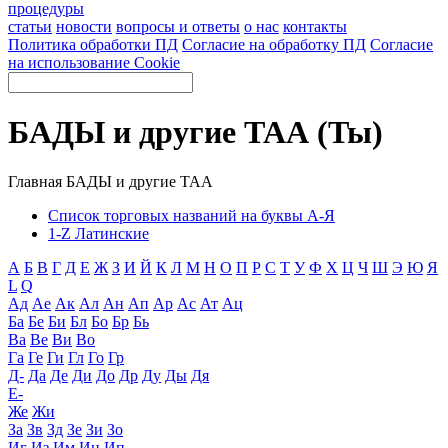
процедуры
статьи
новости
вопросы и ответы
о нас
контакты
Политика обработки ПД
Согласие на обработку ПД
Согласие
на использование Cookie
БАДЫ и другие ТАА (Ты)
Главная
БАДЫ и другие ТАА
Список торговых названий на буквы А-Я
1-Z Латинские
А
Б
В
Г
Д
Е
Ж
З
И
Й
К
Л
М
Н
О
П
Р
С
Т
У
Ф
Х
Ц
Ч
Ш
Э
Ю
Я
L
Q
Ад
Ае
Ак
Ал
Ан
Ап
Ар
Ас
Ат
Ац
Ба
Бе
Би
Бл
Бо
Бр
Бь
Ва
Ве
Ви
Во
Га
Ге
Ги
Гл
Го
Гр
Д-
Да
Де
Ди
До
Др
Ду
Ды
Дя
Е-
Же
Жи
За
Зв
Зд
Зе
Зи
Зо
Иг
Из
Им
Ин
Ип