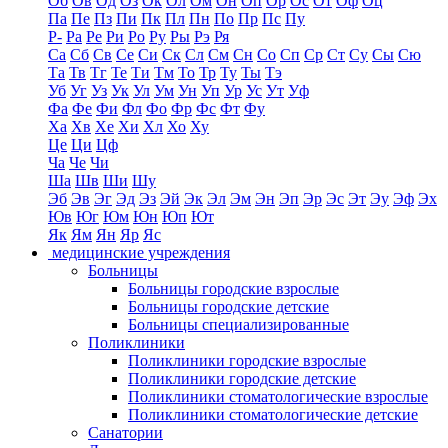
Об
Ов
Од
Оз
Ок
Ол
Ом
Он
Оп
Ор
Ос
От
Оф
Оц
Па
Пе
Пз
Пи
Пк
Пл
Пн
По
Пр
Пс
Пу
Р-
Ра
Ре
Ри
Ро
Ру
Ры
Рэ
Ря
Са
Сб
Св
Се
Си
Ск
Сл
См
Сн
Со
Сп
Ср
Ст
Су
Сы
Сю
Та
Тв
Тг
Те
Ти
Тм
То
Тр
Ту
Ты
Тэ
Уб
Уг
Уз
Ук
Ул
Ум
Ун
Уп
Ур
Ус
Ут
Уф
Фа
Фе
Фи
Фл
Фо
Фр
Фс
Фт
Фу
Ха
Хв
Хе
Хи
Хл
Хо
Ху
Це
Ци
Цф
Ча
Че
Чи
Ша
Шв
Ши
Шу
Эб
Эв
Эг
Эд
Эз
Эй
Эк
Эл
Эм
Эн
Эп
Эр
Эс
Эт
Эу
Эф
Эх
Юв
Юг
Юм
Юн
Юп
Ют
Як
Ям
Ян
Яр
Яс
медицинские учреждения
Больницы
Больницы городские взрослые
Больницы городские детские
Больницы специализированные
Поликлиники
Поликлиники городские взрослые
Поликлиники городские детские
Поликлиники стоматологические взрослые
Поликлиники стоматологические детские
Санатории