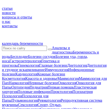
статьи
новости
вопросы и ответы
о нас
контакты
календарь беременности
Анализы и
диагностика
Беременность и
роды
Бесплодие
Болезни сосудов
Болезни уха, горла,
носа
Гастроэнтерология
Генетика и
прогнозы
Гинекология
Глазные болезни
Диетология
Диетология
и грудное вскармливание
Иммунология
Инфекционные
болезни
Кардиология
Кожные болезни
Косметология
Красота и здоровье
Маммология
Маммология для
Пап
Наркология
Нервные болезни
Онкология
Онкология для
Папы
Ортопедия
Педиатрия
Первая помощь
Пластическая
хирургия
Половые инфекции
Проктология
Психиатрия
Психология
Психология для
Папы
Пульмонология
Ревматология
Репродуктивная система
мужчины
Сексология
Спорт, Отдых,