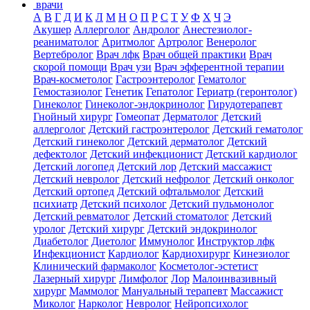
врачи
А
В
Г
Д
И
К
Л
М
Н
О
П
Р
С
Т
У
Ф
Х
Ч
Э
Акушер
Аллерголог
Андролог
Анестезиолог-
реаниматолог
Аритмолог
Артролог
Венеролог
Вертебролог
Врач лфк
Врач общей практики
Врач
скорой помощи
Врач узи
Врач эфферентной терапии
Врач-косметолог
Гастроэнтеролог
Гематолог
Гемостазиолог
Генетик
Гепатолог
Гериатр (геронтолог)
Гинеколог
Гинеколог-эндокринолог
Гирудотерапевт
Гнойный хирург
Гомеопат
Дерматолог
Детский
аллерголог
Детский гастроэнтеролог
Детский гематолог
Детский гинеколог
Детский дерматолог
Детский
дефектолог
Детский инфекционист
Детский кардиолог
Детский логопед
Детский лор
Детский массажист
Детский невролог
Детский нефролог
Детский онколог
Детский ортопед
Детский офтальмолог
Детский
психиатр
Детский психолог
Детский пульмонолог
Детский ревматолог
Детский стоматолог
Детский
уролог
Детский хирург
Детский эндокринолог
Диабетолог
Диетолог
Иммунолог
Инструктор лфк
Инфекционист
Кардиолог
Кардиохирург
Кинезиолог
Клинический фармаколог
Косметолог-эстетист
Лазерный хирург
Лимфолог
Лор
Малоинвазивный
хирург
Маммолог
Мануальный терапевт
Массажист
Миколог
Нарколог
Невролог
Нейропсихолог