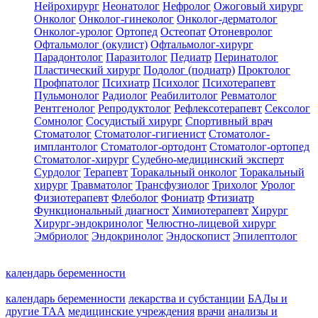
Нейрохирург
Неонатолог
Нефролог
Ожоговый хирург
Онколог
Онколог-гинеколог
Онколог-дерматолог
Онколог-уролог
Ортопед
Остеопат
Отоневролог
Офтальмолог (окулист)
Офтальмолог-хирург
Парадонтолог
Паразитолог
Педиатр
Перинатолог
Пластический хирург
Подолог (подиатр)
Проктолог
Профпатолог
Психиатр
Психолог
Психотерапевт
Пульмонолог
Радиолог
Реабилитолог
Ревматолог
Рентгенолог
Репродуктолог
Рефлексотерапевт
Сексолог
Сомнолог
Сосудистый хирург
Спортивный врач
Стоматолог
Стоматолог-гигиенист
Стоматолог-
имплантолог
Стоматолог-ортодонт
Стоматолог-ортопед
Стоматолог-хирург
Судебно-медицинский эксперт
Сурдолог
Терапевт
Торакальный онколог
Торакальный
хирург
Травматолог
Трансфузиолог
Трихолог
Уролог
Физиотерапевт
Флеболог
Фониатр
Фтизиатр
Функциональный диагност
Химиотерапевт
Хирург
Хирург-эндокринолог
Челюстно-лицевой хирург
Эмбриолог
Эндокринолог
Эндоскопист
Эпилептолог
календарь беременности
календарь беременности
лекарства и субстанции
БАДы и
другие ТАА
медицинские учреждения
врачи
анализы и