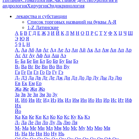
Питание
Стоматология
Счастливое детство
Урология и
андрология
Хирургия
Эндокринология
лекарства и субстанции
Список торговых названий на буквы А-Я
1-Z Латинские
А
Б
В
Г
Д
Е
Ж
З
И
Й
К
Л
М
Н
О
П
Р
С
Т
У
Ф
Х
Ц
Ч
Ш
Э
Ю
Я
5
9
L
H
А.
Аа
Аб
Ав
Аг
Ад
Ае
Аз
Аи
Ай
Ак
Ал
Ам
Ан
Ап
Ар
Ас
Ат
Ау
Аф
Ац
Аш
Аэ
Б-
Ба
Бе
Би
Бл
Бо
Бр
Бу
Бы
Бэ
В-
Ва
Вг
Ве
Ви
Во
Вп
Ву
Га
Ге
Ги
Гл
Го
Гр
Гу
Гэ
Д-
Д3
Да
Дв
Дг
Де
Дж
Ди
Дл
До
Др
Ду
Ды
Дэ
Дю
Ев
Ек
Ем
Ер
Жа
Же
Жи
Жо
За
Зв
Зе
Зи
Зм
Зо
Зу
И.
Иб
Ив
Иг
Ид
Из
Ик
Ил
Им
Ин
Ио
Ип
Ир
Ис
Ит
Иф
Их
Йо
Ка
Кв
Ке
Ки
Кл
Ко
Кр
Кс
Ку
Кь
Кэ
Л-
Ла
Ле
Ли
Ло
Лу
Ль
Лю
Ля
М-
Ма
Ме
Ми
Мл
Мм
Мо
Мс
Му
Мэ
Мю
Мя
Н-
На
Не
Ни
Но
Ну
Нь