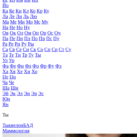
Йо
Ка
Ке
Ки
Кл
Ко
Кр
Ку
Ла
Ле
Ли
Ль
Лю
Ма
Ме
Ми
Мо
Мс
Му
На
Не
Но
Ну
Ов
Ок
Ол
Ом
Оп
Ор
Ос
Оч
Па
Пе
Пи
Пл
По
Пр
Пс
Пу
Ра
Ре
Ри
Ру
Ры
Са
Св
Се
Си
Ск
Со
Сп
Ср
Ст
Су
Та
Те
Ти
Тр
Ту
Ты
Ул
Ур
Фа
Фе
Фи
Фл
Фо
Фр
Фу
Фэ
Ха
Хв
Хе
Хи
Хо
Це
Ци
Ча
Че
Ша
Ши
Эй
Эк
Эл
Эн
Эр
Эс
Юн
Ян
Ты
Тыквелон
БАД
Маммология