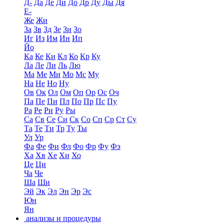
Д-
Да
Де
Ди
До
Др
Ду
Ды
Дя
Е-
Же
Жи
За
Зв
Зд
Зе
Зи
Зо
Иг
Из
Им
Ин
Ип
Йо
Ка
Ке
Ки
Кл
Ко
Кр
Ку
Ла
Ле
Ли
Ль
Лю
Ма
Ме
Ми
Мо
Мс
Му
На
Не
Но
Ну
Ов
Ок
Ол
Ом
Оп
Ор
Ос
Оч
Па
Пе
Пи
Пл
По
Пр
Пс
Пу
Ра
Ре
Ри
Ру
Ры
Са
Св
Се
Си
Ск
Со
Сп
Ср
Ст
Су
Та
Те
Ти
Тр
Ту
Ты
Ул
Ур
Фа
Фе
Фи
Фл
Фо
Фр
Фу
Фэ
Ха
Хв
Хе
Хи
Хо
Це
Ци
Ча
Че
Ша
Ши
Эй
Эк
Эл
Эн
Эр
Эс
Юн
Ян
анализы и процедуры