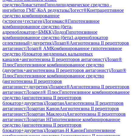
средство
Ловастатин
Гиполипидемическое средство -
ингибитор ГМГ-КоА редуктазы
Логест®
Контрацептивное
средство комбинированное
(эстроген+гестаген)
Логимакс®
Гипотензивное
комбинированное средство (бета-
адреноблокатор+БМКК)
Лодоз
Гипотензивное
комбинированное средство (бета1-адреноблокатор
селективный+диуретик)
Лозап®
Ангиотензина II рецепторов
антагонист
Лозап® АМ
Комбинированное гипотензивное
средство (блокатор медленных кальциевых
каналов+ангиотензина II рецепторов антагонист)
Лозап®
Плюс
Гипотензивное комбинированное средство
(диуретик+ангиотензина II рецепторов антагонист)
Лозап®
Плюс
Гипотензивное комбинированное средство
(ангиотензина II рецепторов
антагонист+диуретик)
Лозарел®
Ангиотензина II рецепторов
антагонист
Лозарел® Плюс
Гипотензивное комбинированное
средство (ангиотензина II рецепторов
блокатор+диуретик)
Лозартан
Ангиотензина II рецепторов
антагонист
Лозартан Канон
Ангиотензина II рецепторов
антагонист
Лозартан Маклеодз
Ангиотензина II рецепторов
антагонист
Лозартан Н
Гипотензивное комбинированное
средство (ангиотензина II рецепторов
блокатор+диуретик)
Лозартан-Н Канон
Гипотензивное
комбинированное средство (ангиотензина II рецепторов