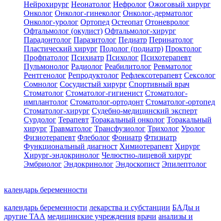
Нейрохирург
Неонатолог
Нефролог
Ожоговый хирург
Онколог
Онколог-гинеколог
Онколог-дерматолог
Онколог-уролог
Ортопед
Остеопат
Отоневролог
Офтальмолог (окулист)
Офтальмолог-хирург
Парадонтолог
Паразитолог
Педиатр
Перинатолог
Пластический хирург
Подолог (подиатр)
Проктолог
Профпатолог
Психиатр
Психолог
Психотерапевт
Пульмонолог
Радиолог
Реабилитолог
Ревматолог
Рентгенолог
Репродуктолог
Рефлексотерапевт
Сексолог
Сомнолог
Сосудистый хирург
Спортивный врач
Стоматолог
Стоматолог-гигиенист
Стоматолог-
имплантолог
Стоматолог-ортодонт
Стоматолог-ортопед
Стоматолог-хирург
Судебно-медицинский эксперт
Сурдолог
Терапевт
Торакальный онколог
Торакальный
хирург
Травматолог
Трансфузиолог
Трихолог
Уролог
Физиотерапевт
Флеболог
Фониатр
Фтизиатр
Функциональный диагност
Химиотерапевт
Хирург
Хирург-эндокринолог
Челюстно-лицевой хирург
Эмбриолог
Эндокринолог
Эндоскопист
Эпилептолог
календарь беременности
календарь беременности
лекарства и субстанции
БАДы и
другие ТАА
медицинские учреждения
врачи
анализы и