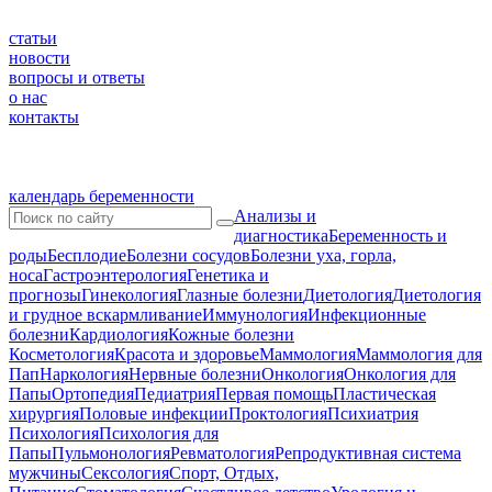
статьи
новости
вопросы и ответы
о нас
контакты
календарь беременности
Анализы и
диагностика
Беременность и
роды
Бесплодие
Болезни сосудов
Болезни уха, горла,
носа
Гастроэнтерология
Генетика и
прогнозы
Гинекология
Глазные болезни
Диетология
Диетология
и грудное вскармливание
Иммунология
Инфекционные
болезни
Кардиология
Кожные болезни
Косметология
Красота и здоровье
Маммология
Маммология для
Пап
Наркология
Нервные болезни
Онкология
Онкология для
Папы
Ортопедия
Педиатрия
Первая помощь
Пластическая
хирургия
Половые инфекции
Проктология
Психиатрия
Психология
Психология для
Папы
Пульмонология
Ревматология
Репродуктивная система
мужчины
Сексология
Спорт, Отдых,