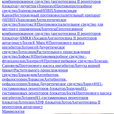
комбинированное средство (ангиотензина II рецепторов
блокатор+диуретик)
Лорнизол
Противопротозойное
средство
Лорноксикам
НПВП
Лорноксикам
Канон
Нестероидный противовоспалительный препарат
(НПВП)
Лоролизин
Антисептическое
средство
Лоротокс®
Противовоспалительное средство для
местного применения
Лортенза
Гипотензивное
комбинированное средство (ангиотензина II рецепторов
блокатор+БМКК)
Лосакор
Ангиотензина II рецепторов
антагонист
Лосек® Мапс®
Протонового насоса
ингибитор
Лотонел®
Диуретическое
средство
Лотосоник
Растительного происхождения
средство
Лофокс®
Противомикробное средство -
фторхинолон
Лоцерил®
Противогрибковое средство
Лоэнзар-
Сановель
Протонового насоса ингибитор
Лопуха корней
брикет
Растительного происхождения
средство
Лоразидим
Антибиотик,
цефалоспорин
Лораксон
Антибиотик,
цефалоспорин
Лорвас
Диуретическое средство
Лорид®
H1-
гистаминовых рецепторов блокатор
Лоридин
H1-
гистаминовых рецепторов блокатор
Лосек
Протонового насоса
ингибитор
Лотарен
H1-гистаминовых рецепторов
блокатор
Лотензин
АПФ блокатор
Лотор
Ангиотензина II
рецепторов антагонист
Маммология