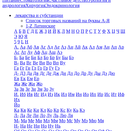
Питание
Стоматология
Счастливое детство
Урология и
андрология
Хирургия
Эндокринология
лекарства и субстанции
Список торговых названий на буквы А-Я
1-Z Латинские
А
Б
В
Г
Д
Е
Ж
З
И
Й
К
Л
М
Н
О
П
Р
С
Т
У
Ф
Х
Ц
Ч
Ш
Э
Ю
Я
5
9
L
H
А.
Аа
Аб
Ав
Аг
Ад
Ае
Аз
Аи
Ай
Ак
Ал
Ам
Ан
Ап
Ар
Ас
Ат
Ау
Аф
Ац
Аш
Аэ
Б-
Ба
Бе
Би
Бл
Бо
Бр
Бу
Бы
Бэ
В-
Ва
Вг
Ве
Ви
Во
Вп
Ву
Га
Ге
Ги
Гл
Го
Гр
Гу
Гэ
Д-
Д3
Да
Дв
Дг
Де
Дж
Ди
Дл
До
Др
Ду
Ды
Дэ
Дю
Ев
Ек
Ем
Ер
Жа
Же
Жи
Жо
За
Зв
Зе
Зи
Зм
Зо
Зу
И.
Иб
Ив
Иг
Ид
Из
Ик
Ил
Им
Ин
Ио
Ип
Ир
Ис
Ит
Иф
Их
Йо
Ка
Кв
Ке
Ки
Кл
Ко
Кр
Кс
Ку
Кь
Кэ
Л-
Ла
Ле
Ли
Ло
Лу
Ль
Лю
Ля
М-
Ма
Ме
Ми
Мл
Мм
Мо
Мс
Му
Мэ
Мю
Мя
Н-
На
Не
Ни
Но
Ну
Нь