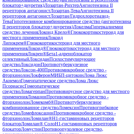
блокатор+диуретик)
Лозартан-Рихтер
Ангиотензина II
рецепторов антагонист
Лозартан-Тева
Ангиотензина II
рецепторов антагонист
Лозартан/Гидрохлоротиазид-
Тева
Гипотензивное комбинированное средство (ангиотензина
II рецепторов блокатор+диуретик)
Локелма
Гиперкалиемии
средство лечения
Локоид Крело®
Глюкокортикостероид для
местного применения
Локоид
Липокрем®
Глюкокортикостероид для местного
применения
Локоид®
Глюкокортикостероид для местного
применения
Локрен®
Бета1-адреноблокатор
селективный
Локсидан
Психостимулирующее
средство
Локсидон
Противотуберкулезное
средство
Локсон-400
Противомикробное средство -
фторхинолон
Локферон
МИБП-цитокин
Лома Люкс
Акнемол
Гомеопатическое средство
Лома Люкс
Псориасис
Гомеопатическое
средство
Ломагерпан
Противовирусное средство для местного
применения
Ломацин
Противомикробное средство -
фторхинолон
Ломекомб®
Противотуберкулезное
комбинированное средство
Ломексин
Противогрибковое
средство
Ломефлоксацин
Противомикробное средство -
фторхинолон
Ломилан®
H1-гистаминовых рецепторов
блокатор
Ломилан® Соло
H1-гистаминовых рецепторов
блокатор
Ломустин
Противоопухолевое средство,