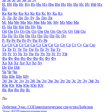
И.
Иб
Ив
Иг
Ид
Из
Ик
Ил
Им
Ин
Ио
Ип
Ир
Ис
Ит
Иф
Их
Йо
Ка
Кв
Ке
Ки
Кл
Ко
Кр
Кс
Ку
Кь
Кэ
Л-
Ла
Ле
Ли
Ло
Лу
Ль
Лю
Ля
М-
Ма
Ме
Ми
Мл
Мм
Мо
Мс
Му
Мэ
Мю
Мя
Н-
На
Не
Ни
Но
Ну
Нь
Об
Ов
Од
Оз
Ок
Ол
Ом
Он
Оп
Ор
Ос
От
Оф
Оц
Па
Пе
Пз
Пи
Пк
Пл
Пн
По
Пр
Пс
Пу
Р-
Ра
Ре
Ри
Ро
Ру
Ры
Рэ
Ря
Са
Сб
Св
Се
Си
Ск
Сл
См
Сн
Со
Сп
Ср
Ст
Су
Сы
Сю
Та
Тв
Тг
Те
Ти
Тм
То
Тр
Ту
Ты
Тэ
Уб
Уг
Уз
Ук
Ул
Ум
Ун
Уп
Ур
Ус
Ут
Уф
Фа
Фе
Фи
Фл
Фо
Фр
Фс
Фт
Фу
Ха
Хв
Хе
Хи
Хл
Хо
Ху
Це
Ци
Цф
Ча
Че
Чи
Ша
Шв
Ши
Шу
Эб
Эв
Эг
Эд
Эз
Эй
Эк
Эл
Эм
Эн
Эп
Эр
Эс
Эт
Эу
Эф
Эх
Юв
Юг
Юм
Юн
Юп
Ют
Як
Ям
Ян
Яр
Яс
Ло
Лобелия Эдас-133
Гомеопатическое средство
Лобелия
Эдас-933
Гомеопатическое