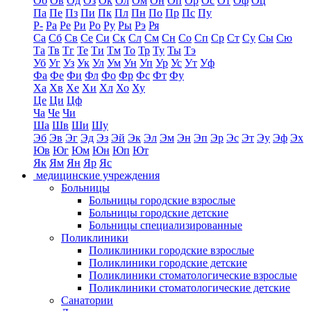
Об
Ов
Од
Оз
Ок
Ол
Ом
Он
Оп
Ор
Ос
От
Оф
Оц
Па
Пе
Пз
Пи
Пк
Пл
Пн
По
Пр
Пс
Пу
Р-
Ра
Ре
Ри
Ро
Ру
Ры
Рэ
Ря
Са
Сб
Св
Се
Си
Ск
Сл
См
Сн
Со
Сп
Ср
Ст
Су
Сы
Сю
Та
Тв
Тг
Те
Ти
Тм
То
Тр
Ту
Ты
Тэ
Уб
Уг
Уз
Ук
Ул
Ум
Ун
Уп
Ур
Ус
Ут
Уф
Фа
Фе
Фи
Фл
Фо
Фр
Фс
Фт
Фу
Ха
Хв
Хе
Хи
Хл
Хо
Ху
Це
Ци
Цф
Ча
Че
Чи
Ша
Шв
Ши
Шу
Эб
Эв
Эг
Эд
Эз
Эй
Эк
Эл
Эм
Эн
Эп
Эр
Эс
Эт
Эу
Эф
Эх
Юв
Юг
Юм
Юн
Юп
Ют
Як
Ям
Ян
Яр
Яс
медицинские учреждения
Больницы
Больницы городские взрослые
Больницы городские детские
Больницы специализированные
Поликлиники
Поликлиники городские взрослые
Поликлиники городские детские
Поликлиники стоматологические взрослые
Поликлиники стоматологические детские
Санатории