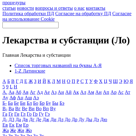
процедуры
статьи
новости
вопросы и ответы
о нас
контакты
Политика обработки ПД
Согласие на обработку ПД
Согласие
на использование Cookie
Лекарства и субстанции (Ло)
Главная
Лекарства и субстанции
Список торговых названий на буквы А-Я
1-Z Латинские
А
Б
В
Г
Д
Е
Ж
З
И
Й
К
Л
М
Н
О
П
Р
С
Т
У
Ф
Х
Ц
Ч
Ш
Э
Ю
Я
5
9
L
H
А.
Аа
Аб
Ав
Аг
Ад
Ае
Аз
Аи
Ай
Ак
Ал
Ам
Ан
Ап
Ар
Ас
Ат
Ау
Аф
Ац
Аш
Аэ
Б-
Ба
Бе
Би
Бл
Бо
Бр
Бу
Бы
Бэ
В-
Ва
Вг
Ве
Ви
Во
Вп
Ву
Га
Ге
Ги
Гл
Го
Гр
Гу
Гэ
Д-
Д3
Да
Дв
Дг
Де
Дж
Ди
Дл
До
Др
Ду
Ды
Дэ
Дю
Ев
Ек
Ем
Ер
Жа
Же
Жи
Жо
За
Зв
Зе
Зи
Зм
Зо
Зу