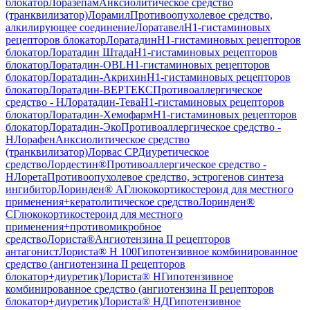
блокатор
Лоразепам
Анксиолитическое средство
(транквилизатор)
Лорамил
Противоопухолевое средство,
алкилирующее соединение
Лоратавел
H1-гистаминовых
рецепторов блокатор
Лоратадин
H1-гистаминовых рецепторов
блокатор
Лоратадин Штада
H1-гистаминовых рецепторов
блокатор
Лоратадин-OBL
H1-гистаминовых рецепторов
блокатор
Лоратадин-Акрихин
H1-гистаминовых рецепторов
блокатор
Лоратадин-ВЕРТЕКС
Противоаллергическое
средство - H
Лоратадин-Тева
H1-гистаминовых рецепторов
блокатор
Лоратадин-Хемофарм
H1-гистаминовых рецепторов
блокатор
Лоратадин-Эко
Противоаллергическое средство -
H
Лорафен
Анксиолитическое средство
(транквилизатор)
Лорвас СР
Диуретическое
средство
Лордестин®
Противоаллергическое средство -
H
Лорета
Противоопухолевое средство, эстрогенов синтеза
ингибитор
Лоринден® А
Глюкокортикостероид для местного
применения+кератолитическое средство
Лоринден®
С
Глюкокортикостероид для местного
применения+противомикробное
средство
Лориста®
Ангиотензина II рецепторов
антагонист
Лориста® H 100
Гипотензивное комбинированное
средство (ангиотензина II рецепторов
блокатор+диуретик)
Лориста® Н
Гипотензивное
комбинированное средство (ангиотензина II рецепторов
блокатор+диуретик)
Лориста® НД
Гипотензивное