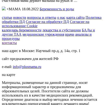
счастливая мама держит малыша на руках и …
+МАМА 18.08.2022
Беременность и роды
статьи
новости
вопросы и ответы
о нас
карта сайта
Политика
обработки ПД
Согласие на обработку ПД
Согласие на
использование Cookie
календарь беременности
лекарства и субстанции
БАДы и
другие ТАА
медицинские учреждения
врачи
анализы и
процедуры
контакты
наш адрес в Москве: Научный пр-д, д. 14а, стр. 1
сайт предназначен для жителей РФ
e-mail:
info@plusmama.ru
на карте
Материалы, размещенные на данной странице, носят
информационный характер и предназначены для
образовательных целей. Посетители сайта не должны
использовать их в качестве медицинских рекомендаций.
Определение диагноза и выбор методики лечения остается
исключительно прерогативой вашего лечащего врача!