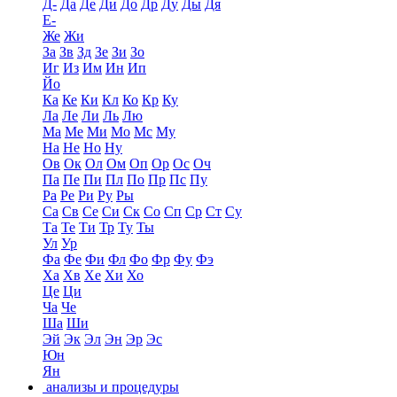
Д-
Да
Де
Ди
До
Др
Ду
Ды
Дя
Е-
Же
Жи
За
Зв
Зд
Зе
Зи
Зо
Иг
Из
Им
Ин
Ип
Йо
Ка
Ке
Ки
Кл
Ко
Кр
Ку
Ла
Ле
Ли
Ль
Лю
Ма
Ме
Ми
Мо
Мс
Му
На
Не
Но
Ну
Ов
Ок
Ол
Ом
Оп
Ор
Ос
Оч
Па
Пе
Пи
Пл
По
Пр
Пс
Пу
Ра
Ре
Ри
Ру
Ры
Са
Св
Се
Си
Ск
Со
Сп
Ср
Ст
Су
Та
Те
Ти
Тр
Ту
Ты
Ул
Ур
Фа
Фе
Фи
Фл
Фо
Фр
Фу
Фэ
Ха
Хв
Хе
Хи
Хо
Це
Ци
Ча
Че
Ша
Ши
Эй
Эк
Эл
Эн
Эр
Эс
Юн
Ян
анализы и процедуры