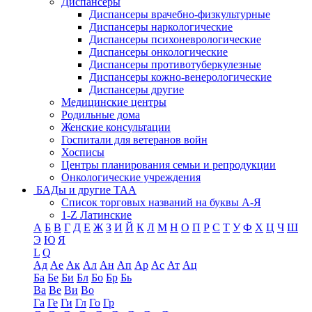
Диспансеры
Диспансеры врачебно-физкультурные
Диспансеры наркологические
Диспансеры психоневрологические
Диспансеры онкологические
Диспансеры противотуберкулезные
Диспансеры кожно-венерологические
Диспансеры другие
Медицинские центры
Родильные дома
Женские консультации
Госпитали для ветеранов войн
Хосписы
Центры планирования семьи и репродукции
Онкологические учреждения
БАДы и другие ТАА
Список торговых названий на буквы А-Я
1-Z Латинские
А
Б
В
Г
Д
Е
Ж
З
И
Й
К
Л
М
Н
О
П
Р
С
Т
У
Ф
Х
Ц
Ч
Ш
Э
Ю
Я
L
Q
Ад
Ае
Ак
Ал
Ан
Ап
Ар
Ас
Ат
Ац
Ба
Бе
Би
Бл
Бо
Бр
Бь
Ва
Ве
Ви
Во
Га
Ге
Ги
Гл
Го
Гр