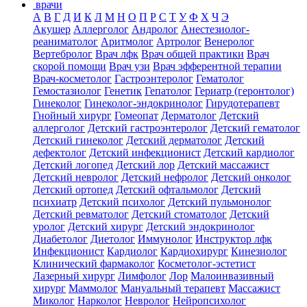
врачи
А
В
Г
Д
И
К
Л
М
Н
О
П
Р
С
Т
У
Ф
Х
Ч
Э
Акушер
Аллерголог
Андролог
Анестезиолог-
реаниматолог
Аритмолог
Артролог
Венеролог
Вертебролог
Врач лфк
Врач общей практики
Врач
скорой помощи
Врач узи
Врач эфферентной терапии
Врач-косметолог
Гастроэнтеролог
Гематолог
Гемостазиолог
Генетик
Гепатолог
Гериатр (геронтолог)
Гинеколог
Гинеколог-эндокринолог
Гирудотерапевт
Гнойный хирург
Гомеопат
Дерматолог
Детский
аллерголог
Детский гастроэнтеролог
Детский гематолог
Детский гинеколог
Детский дерматолог
Детский
дефектолог
Детский инфекционист
Детский кардиолог
Детский логопед
Детский лор
Детский массажист
Детский невролог
Детский нефролог
Детский онколог
Детский ортопед
Детский офтальмолог
Детский
психиатр
Детский психолог
Детский пульмонолог
Детский ревматолог
Детский стоматолог
Детский
уролог
Детский хирург
Детский эндокринолог
Диабетолог
Диетолог
Иммунолог
Инструктор лфк
Инфекционист
Кардиолог
Кардиохирург
Кинезиолог
Клинический фармаколог
Косметолог-эстетист
Лазерный хирург
Лимфолог
Лор
Малоинвазивный
хирург
Маммолог
Мануальный терапевт
Массажист
Миколог
Нарколог
Невролог
Нейропсихолог