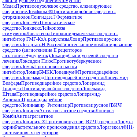
алкилирующее соединение
Ломустин
Медак
Противоопухолевое средство, алкилирующее
соединение
Ломфлокс®
Противомикробное средство -
фторхинолон
Лонгидаза®
Ферментное
средство
ЛонгЭйт
Гемостатическое
средство
Лонквекс
Лейкопоэза
стимулятор
Ловастерол
Гиполипидемическое средство -
ингибитор ГМГ-КоА редуктазы
Ловир
Противовирусное
средство
Лозартан-Н Рихтер
Гипотензивное комбинированное
средство (ангиотензина II рецепторов
антагонист+диуретик)
Локацид
Сыпи угревой средство
лечения
Локсидон Плюс
Противотуберкулезное
средство
Ломак
Протонового насоса
ингибитор
Ломир
БМКК
Лопедиум®
Противодиарейное
средство
Лоперамид
Противодиарейное средство
Лоперамид
Велфарм
Противодиарейное средство
Лоперамид
Гриндекс
Противодиарейное средство
Лоперамид
Штада
Противодиарейное средство
Лоперамид-
Акрихин
Противодиарейное
средство
Лопинавир+Ритонавир
Противовирусное [ВИЧ]
средство
Лопирел
Антиагрегантное средство
Лопирел
Комби
Антиагрегантное
средство
Лопирита®
Противовирусное [ВИЧ] средство
Лопуха
корни
Растительного происхождения средство
Лорагексал®
H1-
гистаминовых рецепторов