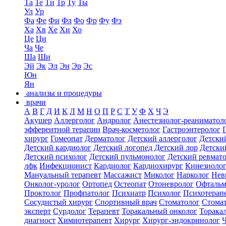
Та
Те
Ти
Тр
Ту
Ты
Ул
Ур
Фа
Фе
Фи
Фл
Фо
Фр
Фу
Фэ
Ха
Хв
Хе
Хи
Хо
Це
Ци
Ча
Че
Ша
Ши
Эй
Эк
Эл
Эн
Эр
Эс
Юн
Ян
анализы и процедуры
врачи
А
В
Г
Д
И
К
Л
М
Н
О
П
Р
С
Т
У
Ф
Х
Ч
Э
Акушер
Аллерголог
Андролог
Анестезиолог-реаниматол
эфферентной терапии
Врач-косметолог
Гастроэнтеролог
хирург
Гомеопат
Дерматолог
Детский аллерголог
Детски
Детский кардиолог
Детский логопед
Детский лор
Детски
Детский психолог
Детский пульмонолог
Детский ревмат
лфк
Инфекционист
Кардиолог
Кардиохирург
Кинезиоло
Мануальный терапевт
Массажист
Миколог
Нарколог
Нев
Онколог-уролог
Ортопед
Остеопат
Отоневролог
Офтальм
Проктолог
Профпатолог
Психиатр
Психолог
Психотерап
Сосудистый хирург
Спортивный врач
Стоматолог
Стомат
эксперт
Сурдолог
Терапевт
Торакальный онколог
Торака
диагност
Химиотерапевт
Хирург
Хирург-эндокринолог
Ч