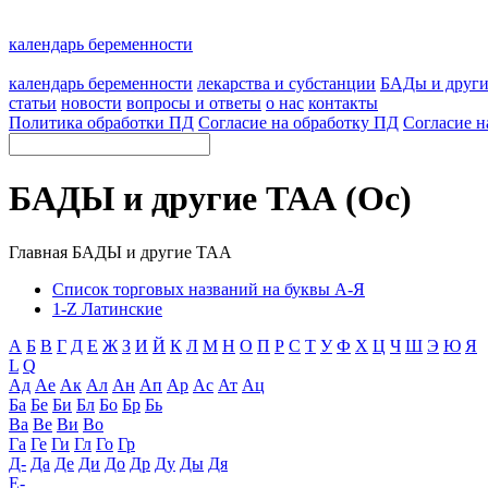
календарь беременности
календарь беременности
лекарства и субстанции
БАДы и друг
статьи
новости
вопросы и ответы
о нас
контакты
Политика обработки ПД
Согласие на обработку ПД
Согласие н
БАДЫ и другие ТАА (Ос)
Главная
БАДЫ и другие ТАА
Список торговых названий на буквы А-Я
1-Z Латинские
А
Б
В
Г
Д
Е
Ж
З
И
Й
К
Л
М
Н
О
П
Р
С
Т
У
Ф
Х
Ц
Ч
Ш
Э
Ю
Я
L
Q
Ад
Ае
Ак
Ал
Ан
Ап
Ар
Ас
Ат
Ац
Ба
Бе
Би
Бл
Бо
Бр
Бь
Ва
Ве
Ви
Во
Га
Ге
Ги
Гл
Го
Гр
Д-
Да
Де
Ди
До
Др
Ду
Ды
Дя
Е-