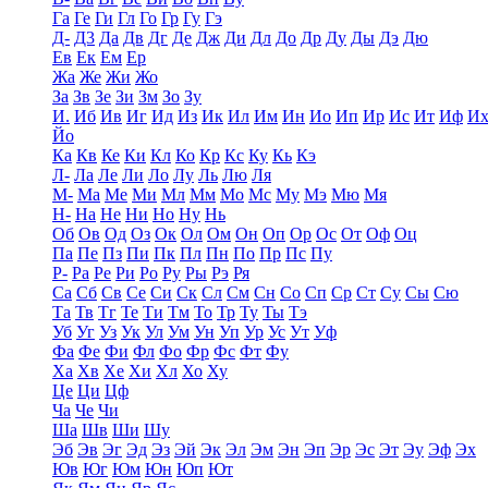
Га
Ге
Ги
Гл
Го
Гр
Гу
Гэ
Д-
Д3
Да
Дв
Дг
Де
Дж
Ди
Дл
До
Др
Ду
Ды
Дэ
Дю
Ев
Ек
Ем
Ер
Жа
Же
Жи
Жо
За
Зв
Зе
Зи
Зм
Зо
Зу
И.
Иб
Ив
Иг
Ид
Из
Ик
Ил
Им
Ин
Ио
Ип
Ир
Ис
Ит
Иф
И
Йо
Ка
Кв
Ке
Ки
Кл
Ко
Кр
Кс
Ку
Кь
Кэ
Л-
Ла
Ле
Ли
Ло
Лу
Ль
Лю
Ля
М-
Ма
Ме
Ми
Мл
Мм
Мо
Мс
Му
Мэ
Мю
Мя
Н-
На
Не
Ни
Но
Ну
Нь
Об
Ов
Од
Оз
Ок
Ол
Ом
Он
Оп
Ор
Ос
От
Оф
Оц
Па
Пе
Пз
Пи
Пк
Пл
Пн
По
Пр
Пс
Пу
Р-
Ра
Ре
Ри
Ро
Ру
Ры
Рэ
Ря
Са
Сб
Св
Се
Си
Ск
Сл
См
Сн
Со
Сп
Ср
Ст
Су
Сы
Сю
Та
Тв
Тг
Те
Ти
Тм
То
Тр
Ту
Ты
Тэ
Уб
Уг
Уз
Ук
Ул
Ум
Ун
Уп
Ур
Ус
Ут
Уф
Фа
Фе
Фи
Фл
Фо
Фр
Фс
Фт
Фу
Ха
Хв
Хе
Хи
Хл
Хо
Ху
Це
Ци
Цф
Ча
Че
Чи
Ша
Шв
Ши
Шу
Эб
Эв
Эг
Эд
Эз
Эй
Эк
Эл
Эм
Эн
Эп
Эр
Эс
Эт
Эу
Эф
Эх
Юв
Юг
Юм
Юн
Юп
Ют