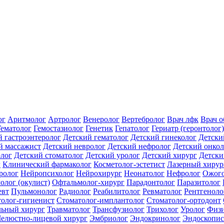
ог
Аритмолог
Артролог
Венеролог
Вертебролог
Врач лфк
Врач 
Гематолог
Гемостазиолог
Генетик
Гепатолог
Гериатр (геронтолог)
й гастроэнтеролог
Детский гематолог
Детский гинеколог
Детски
й массажист
Детский невролог
Детский нефролог
Детский онкол
олог
Детский стоматолог
Детский уролог
Детский хирург
Детски
г
Клинический фармаколог
Косметолог-эстетист
Лазерный хирур
ролог
Нейропсихолог
Нейрохирург
Неонатолог
Нефролог
Ожого
олог (окулист)
Офтальмолог-хирург
Парадонтолог
Паразитолог
евт
Пульмонолог
Радиолог
Реабилитолог
Ревматолог
Рентгеноло
олог-гигиенист
Стоматолог-имплантолог
Стоматолог-ортодонт
льный хирург
Травматолог
Трансфузиолог
Трихолог
Уролог
Физи
елюстно-лицевой хирург
Эмбриолог
Эндокринолог
Эндоскопис