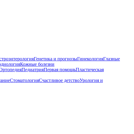
строэнтерология
Генетика и прогнозы
Гинекология
Глазные
рдиология
Кожные болезни
Ортопедия
Педиатрия
Первая помощь
Пластическая
тание
Стоматология
Счастливое детство
Урология и