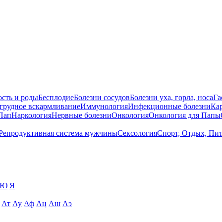
сть и роды
Бесплодие
Болезни сосудов
Болезни уха, горла, носа
Га
 грудное вскармливание
Иммунология
Инфекционные болезни
Ка
Пап
Наркология
Нервные болезни
Онкология
Онкология для Папы
Репродуктивная система мужчины
Сексология
Спорт, Отдых, Пи
Ю
Я
Ат
Ау
Аф
Ац
Аш
Аэ