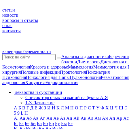
статьи
новости
вопросы и ответы
о нас
контакты
календарь беременности
Анализы и диагностика
Беременно
болезни
Диетология
Диетология и
Косметология
Красота и здоровье
Маммология
Маммология для 
хирургия
Половые инфекции
Проктология
Психиатрия
Психология
Психология для Папы
Пульмонология
Ревматология
андрология
Хирургия
Эндокринология
лекарства и субстанции
Список торговых названий на буквы А-Я
1-Z Латинские
А
Б
В
Г
Д
Е
Ж
З
И
Й
К
Л
М
Н
О
П
Р
С
Т
У
Ф
Х
Ц
Ч
Ш
Э
5
9
L
H
А.
Аа
Аб
Ав
Аг
Ад
Ае
Аз
Аи
Ай
Ак
Ал
Ам
Ан
Ап
Ар
Ас
Б-
Ба
Бе
Би
Бл
Бо
Бр
Бу
Бы
Бэ
В-
Ва
Вг
Ве
Ви
Во
Вп
Ву