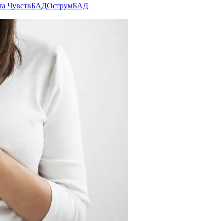
та Чувств
БАД
Острум
БАД