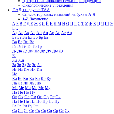
Центры планирования семьи и репродукции
Онкологические учреждения
БАДы и другие ТАА
Список торговых названий на буквы А-Я
1-Z Латинские
А
Б
В
Г
Д
Е
Ж
З
И
Й
К
Л
М
Н
О
П
Р
С
Т
У
Ф
Х
Ц
Ч
Ш
Э
L
Q
Ад
Ае
Ак
Ал
Ан
Ап
Ар
Ас
Ат
Ац
Ба
Бе
Би
Бл
Бо
Бр
Бь
Ва
Ве
Ви
Во
Га
Ге
Ги
Гл
Го
Гр
Д-
Да
Де
Ди
До
Др
Ду
Ды
Дя
Е-
Же
Жи
За
Зв
Зд
Зе
Зи
Зо
Иг
Из
Им
Ин
Ип
Йо
Ка
Ке
Ки
Кл
Ко
Кр
Ку
Ла
Ле
Ли
Ль
Лю
Ма
Ме
Ми
Мо
Мс
Му
На
Не
Но
Ну
Ов
Ок
Ол
Ом
Оп
Ор
Ос
Оч
Па
Пе
Пи
Пл
По
Пр
Пс
Пу
Ра
Ре
Ри
Ру
Ры
Са
Св
Се
Си
Ск
Со
Сп
Ср
Ст
Су