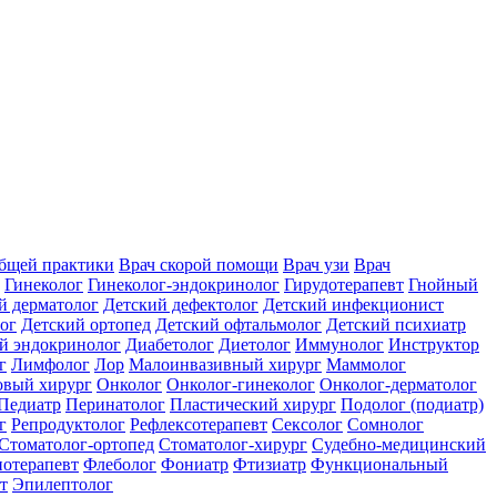
общей практики
Врач скорой помощи
Врач узи
Врач
Гинеколог
Гинеколог-эндокринолог
Гирудотерапевт
Гнойный
й дерматолог
Детский дефектолог
Детский инфекционист
ог
Детский ортопед
Детский офтальмолог
Детский психиатр
й эндокринолог
Диабетолог
Диетолог
Иммунолог
Инструктор
г
Лимфолог
Лор
Малоинвазивный хирург
Маммолог
вый хирург
Онколог
Онколог-гинеколог
Онколог-дерматолог
Педиатр
Перинатолог
Пластический хирург
Подолог (подиатр)
г
Репродуктолог
Рефлексотерапевт
Сексолог
Сомнолог
Стоматолог-ортопед
Стоматолог-хирург
Судебно-медицинский
отерапевт
Флеболог
Фониатр
Фтизиатр
Функциональный
т
Эпилептолог