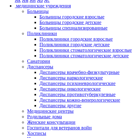
Як
Ям
Ян
Яр
Яс
медицинские учреждения
Больницы
Больницы городские взрослые
Больницы городские детские
Больницы специализированные
Поликлиники
Поликлиники городские взрослые
Поликлиники городские детские
Поликлиники стоматологические взрослые
Поликлиники стоматологические детские
Санатории
Диспансеры
Диспансеры врачебно-физкультурные
Диспансеры наркологические
Диспансеры психоневрологические
Диспансеры онкологические
Диспансеры противотуберкулезные
Диспансеры кожно-венерологические
Диспансеры другие
Медицинские центры
Родильные дома
Женские консультации
Госпитали для ветеранов войн
Хосписы