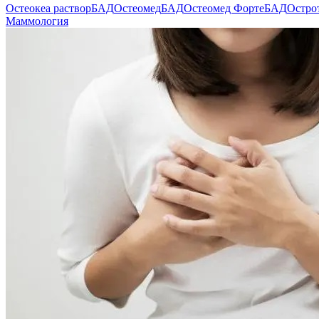
Остеокеа раствор
БАД
Остеомед
БАД
Остеомед Форте
БАД
Остро
Маммология