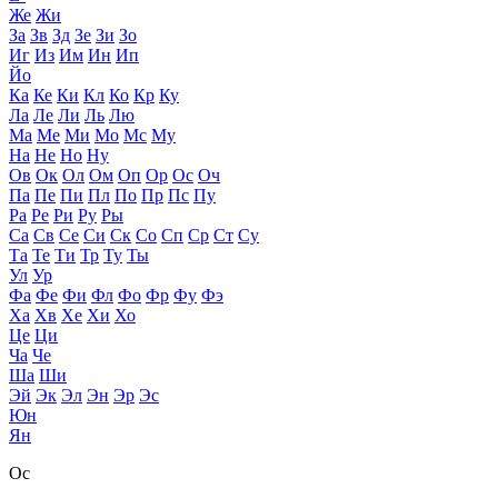
Же
Жи
За
Зв
Зд
Зе
Зи
Зо
Иг
Из
Им
Ин
Ип
Йо
Ка
Ке
Ки
Кл
Ко
Кр
Ку
Ла
Ле
Ли
Ль
Лю
Ма
Ме
Ми
Мо
Мс
Му
На
Не
Но
Ну
Ов
Ок
Ол
Ом
Оп
Ор
Ос
Оч
Па
Пе
Пи
Пл
По
Пр
Пс
Пу
Ра
Ре
Ри
Ру
Ры
Са
Св
Се
Си
Ск
Со
Сп
Ср
Ст
Су
Та
Те
Ти
Тр
Ту
Ты
Ул
Ур
Фа
Фе
Фи
Фл
Фо
Фр
Фу
Фэ
Ха
Хв
Хе
Хи
Хо
Це
Ци
Ча
Че
Ша
Ши
Эй
Эк
Эл
Эн
Эр
Эс
Юн
Ян
Ос