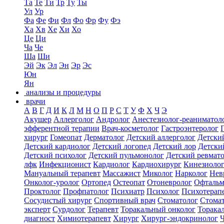
Та
Те
Ти
Тр
Ту
Ты
Ул
Ур
Фа
Фе
Фи
Фл
Фо
Фр
Фу
Фэ
Ха
Хв
Хе
Хи
Хо
Це
Ци
Ча
Че
Ша
Ши
Эй
Эк
Эл
Эн
Эр
Эс
Юн
Ян
анализы и процедуры
врачи
А
В
Г
Д
И
К
Л
М
Н
О
П
Р
С
Т
У
Ф
Х
Ч
Э
Акушер
Аллерголог
Андролог
Анестезиолог-реаниматол
эфферентной терапии
Врач-косметолог
Гастроэнтеролог
хирург
Гомеопат
Дерматолог
Детский аллерголог
Детски
Детский кардиолог
Детский логопед
Детский лор
Детски
Детский психолог
Детский пульмонолог
Детский ревмат
лфк
Инфекционист
Кардиолог
Кардиохирург
Кинезиоло
Мануальный терапевт
Массажист
Миколог
Нарколог
Нев
Онколог-уролог
Ортопед
Остеопат
Отоневролог
Офтальм
Проктолог
Профпатолог
Психиатр
Психолог
Психотерап
Сосудистый хирург
Спортивный врач
Стоматолог
Стомат
эксперт
Сурдолог
Терапевт
Торакальный онколог
Торака
диагност
Химиотерапевт
Хирург
Хирург-эндокринолог
Ч