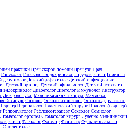
общей практики
Врач скорой помощи
Врач узи
Врач
Гинеколог
Гинеколог-эндокринолог
Гирудотерапевт
Гнойный
й дерматолог
Детский дефектолог
Детский инфекционист
ог
Детский ортопед
Детский офтальмолог
Детский психиатр
й эндокринолог
Диабетолог
Диетолог
Иммунолог
Инструктор
г
Лимфолог
Лор
Малоинвазивный хирург
Маммолог
вый хирург
Онколог
Онколог-гинеколог
Онколог-дерматолог
Педиатр
Перинатолог
Пластический хирург
Подолог (подиатр)
г
Репродуктолог
Рефлексотерапевт
Сексолог
Сомнолог
Стоматолог-ортопед
Стоматолог-хирург
Судебно-медицинский
отерапевт
Флеболог
Фониатр
Фтизиатр
Функциональный
т
Эпилептолог