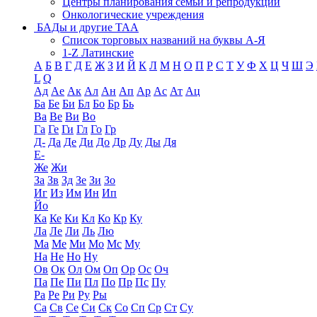
Центры планирования семьи и репродукции
Онкологические учреждения
БАДы и другие ТАА
Список торговых названий на буквы А-Я
1-Z Латинские
А
Б
В
Г
Д
Е
Ж
З
И
Й
К
Л
М
Н
О
П
Р
С
Т
У
Ф
Х
Ц
Ч
Ш
Э
L
Q
Ад
Ае
Ак
Ал
Ан
Ап
Ар
Ас
Ат
Ац
Ба
Бе
Би
Бл
Бо
Бр
Бь
Ва
Ве
Ви
Во
Га
Ге
Ги
Гл
Го
Гр
Д-
Да
Де
Ди
До
Др
Ду
Ды
Дя
Е-
Же
Жи
За
Зв
Зд
Зе
Зи
Зо
Иг
Из
Им
Ин
Ип
Йо
Ка
Ке
Ки
Кл
Ко
Кр
Ку
Ла
Ле
Ли
Ль
Лю
Ма
Ме
Ми
Мо
Мс
Му
На
Не
Но
Ну
Ов
Ок
Ол
Ом
Оп
Ор
Ос
Оч
Па
Пе
Пи
Пл
По
Пр
Пс
Пу
Ра
Ре
Ри
Ру
Ры
Са
Св
Се
Си
Ск
Со
Сп
Ср
Ст
Су