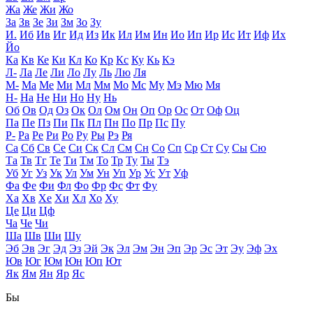
Жа
Же
Жи
Жо
За
Зв
Зе
Зи
Зм
Зо
Зу
И.
Иб
Ив
Иг
Ид
Из
Ик
Ил
Им
Ин
Ио
Ип
Ир
Ис
Ит
Иф
Их
Йо
Ка
Кв
Ке
Ки
Кл
Ко
Кр
Кс
Ку
Кь
Кэ
Л-
Ла
Ле
Ли
Ло
Лу
Ль
Лю
Ля
М-
Ма
Ме
Ми
Мл
Мм
Мо
Мс
Му
Мэ
Мю
Мя
Н-
На
Не
Ни
Но
Ну
Нь
Об
Ов
Од
Оз
Ок
Ол
Ом
Он
Оп
Ор
Ос
От
Оф
Оц
Па
Пе
Пз
Пи
Пк
Пл
Пн
По
Пр
Пс
Пу
Р-
Ра
Ре
Ри
Ро
Ру
Ры
Рэ
Ря
Са
Сб
Св
Се
Си
Ск
Сл
См
Сн
Со
Сп
Ср
Ст
Су
Сы
Сю
Та
Тв
Тг
Те
Ти
Тм
То
Тр
Ту
Ты
Тэ
Уб
Уг
Уз
Ук
Ул
Ум
Ун
Уп
Ур
Ус
Ут
Уф
Фа
Фе
Фи
Фл
Фо
Фр
Фс
Фт
Фу
Ха
Хв
Хе
Хи
Хл
Хо
Ху
Це
Ци
Цф
Ча
Че
Чи
Ша
Шв
Ши
Шу
Эб
Эв
Эг
Эд
Эз
Эй
Эк
Эл
Эм
Эн
Эп
Эр
Эс
Эт
Эу
Эф
Эх
Юв
Юг
Юм
Юн
Юп
Ют
Як
Ям
Ян
Яр
Яс
Бы