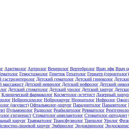
ог
Аритмолог
Артролог
Венеролог
Вертебролог
Врач лфк
Врач 
Гематолог
Гемостазиолог
Генетик
Гепатолог
Гериатр (геронтолог)
й гастроэнтеролог
Детский гематолог
Детский гинеколог
Детски
й массажист
Детский невролог
Детский нефролог
Детский онкол
олог
Детский стоматолог
Детский уролог
Детский хирург
Детски
г
Клинический фармаколог
Косметолог-эстетист
Лазерный хирур
ролог
Нейропсихолог
Нейрохирург
Неонатолог
Нефролог
Ожого
олог (окулист)
Офтальмолог-хирург
Парадонтолог
Паразитолог
евт
Пульмонолог
Радиолог
Реабилитолог
Ревматолог
Рентгеноло
олог-гигиенист
Стоматолог-имплантолог
Стоматолог-ортодонт
льный хирург
Травматолог
Трансфузиолог
Трихолог
Уролог
Физи
елюстно-лицевой хирург
Эмбриолог
Эндокринолог
Эндоскопис