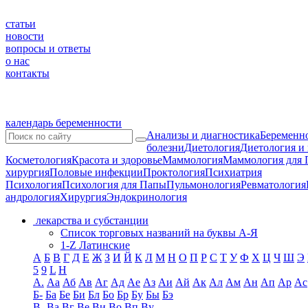
статьи
новости
вопросы и ответы
о нас
контакты
календарь беременности
Анализы и диагностика
Беременно
болезни
Диетология
Диетология и
Косметология
Красота и здоровье
Маммология
Маммология для 
хирургия
Половые инфекции
Проктология
Психиатрия
Психология
Психология для Папы
Пульмонология
Ревматология
андрология
Хирургия
Эндокринология
лекарства и субстанции
Список торговых названий на буквы А-Я
1-Z Латинские
А
Б
В
Г
Д
Е
Ж
З
И
Й
К
Л
М
Н
О
П
Р
С
Т
У
Ф
Х
Ц
Ч
Ш
Э
5
9
L
H
А.
Аа
Аб
Ав
Аг
Ад
Ае
Аз
Аи
Ай
Ак
Ал
Ам
Ан
Ап
Ар
Ас
Б-
Ба
Бе
Би
Бл
Бо
Бр
Бу
Бы
Бэ
В-
Ва
Вг
Ве
Ви
Во
Вп
Ву