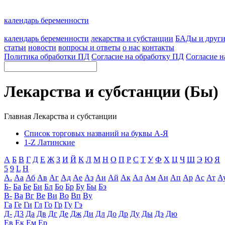
календарь беременности
календарь беременности
лекарства и субстанции
БАДы и друг
статьи
новости
вопросы и ответы
о нас
контакты
Политика обработки ПД
Согласие на обработку ПД
Согласие н
Лекарства и субстанции (Бы)
Главная
Лекарства и субстанции
Список торговых названий на буквы А-Я
1-Z Латинские
А
Б
В
Г
Д
Е
Ж
З
И
Й
К
Л
М
Н
О
П
Р
С
Т
У
Ф
Х
Ц
Ч
Ш
Э
Ю
Я
5
9
L
H
А.
Аа
Аб
Ав
Аг
Ад
Ае
Аз
Аи
Ай
Ак
Ал
Ам
Ан
Ап
Ар
Ас
Ат
А
Б-
Ба
Бе
Би
Бл
Бо
Бр
Бу
Бы
Бэ
В-
Ва
Вг
Ве
Ви
Во
Вп
Ву
Га
Ге
Ги
Гл
Го
Гр
Гу
Гэ
Д-
Д3
Да
Дв
Дг
Де
Дж
Ди
Дл
До
Др
Ду
Ды
Дэ
Дю
Ев
Ек
Ем
Ер