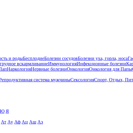
сть и роды
Бесплодие
Болезни сосудов
Болезни уха, горла, носа
Га
 грудное вскармливание
Иммунология
Инфекционные болезни
Ка
Пап
Наркология
Нервные болезни
Онкология
Онкология для Папы
Репродуктивная система мужчины
Сексология
Спорт, Отдых, Пи
Ю
Я
Ат
Ау
Аф
Ац
Аш
Аэ