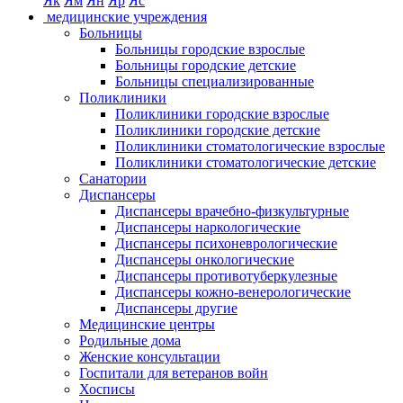
Як
Ям
Ян
Яр
Яс
медицинские учреждения
Больницы
Больницы городские взрослые
Больницы городские детские
Больницы специализированные
Поликлиники
Поликлиники городские взрослые
Поликлиники городские детские
Поликлиники стоматологические взрослые
Поликлиники стоматологические детские
Санатории
Диспансеры
Диспансеры врачебно-физкультурные
Диспансеры наркологические
Диспансеры психоневрологические
Диспансеры онкологические
Диспансеры противотуберкулезные
Диспансеры кожно-венерологические
Диспансеры другие
Медицинские центры
Родильные дома
Женские консультации
Госпитали для ветеранов войн
Хосписы