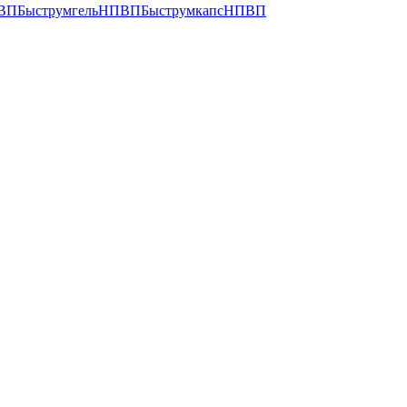
ВП
Быструмгель
НПВП
Быструмкапс
НПВП