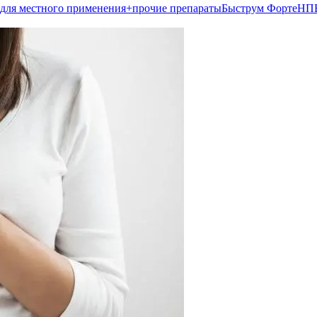
 для местного применения+прочие препараты
Быструм Форте
НП