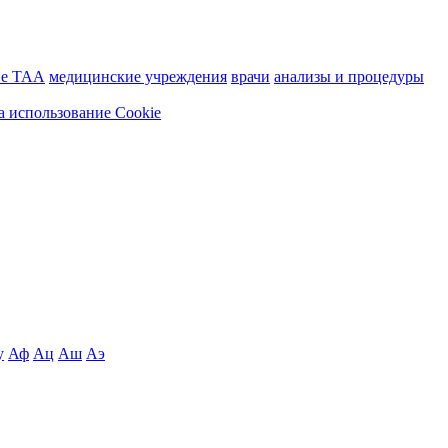
ие ТАА
медицинские учреждения
врачи
анализы и процедуры
а использование Cookie
у
Аф
Ац
Аш
Аэ