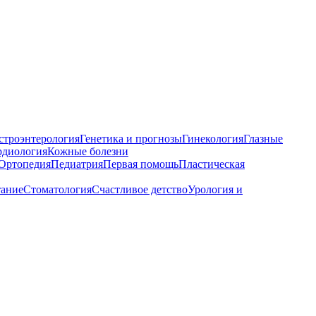
строэнтерология
Генетика и прогнозы
Гинекология
Глазные
рдиология
Кожные болезни
Ортопедия
Педиатрия
Первая помощь
Пластическая
тание
Стоматология
Счастливое детство
Урология и