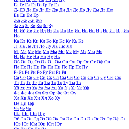
Га
Ге
Ги
Гл
Го
Гр
Гу
Гэ
Д-
Д3
Да
Дв
Дг
Де
Дж
Ди
Дл
До
Др
Ду
Ды
Дэ
Дю
Ев
Ек
Ем
Ер
Жа
Же
Жи
Жо
За
Зв
Зе
Зи
Зм
Зо
Зу
И.
Иб
Ив
Иг
Ид
Из
Ик
Ил
Им
Ин
Ио
Ип
Ир
Ис
Ит
Иф
И
Йо
Ка
Кв
Ке
Ки
Кл
Ко
Кр
Кс
Ку
Кь
Кэ
Л-
Ла
Ле
Ли
Ло
Лу
Ль
Лю
Ля
М-
Ма
Ме
Ми
Мл
Мм
Мо
Мс
Му
Мэ
Мю
Мя
Н-
На
Не
Ни
Но
Ну
Нь
Об
Ов
Од
Оз
Ок
Ол
Ом
Он
Оп
Ор
Ос
От
Оф
Оц
Па
Пе
Пз
Пи
Пк
Пл
Пн
По
Пр
Пс
Пу
Р-
Ра
Ре
Ри
Ро
Ру
Ры
Рэ
Ря
Са
Сб
Св
Се
Си
Ск
Сл
См
Сн
Со
Сп
Ср
Ст
Су
Сы
Сю
Та
Тв
Тг
Те
Ти
Тм
То
Тр
Ту
Ты
Тэ
Уб
Уг
Уз
Ук
Ул
Ум
Ун
Уп
Ур
Ус
Ут
Уф
Фа
Фе
Фи
Фл
Фо
Фр
Фс
Фт
Фу
Ха
Хв
Хе
Хи
Хл
Хо
Ху
Це
Ци
Цф
Ча
Че
Чи
Ша
Шв
Ши
Шу
Эб
Эв
Эг
Эд
Эз
Эй
Эк
Эл
Эм
Эн
Эп
Эр
Эс
Эт
Эу
Эф
Эх
Юв
Юг
Юм
Юн
Юп
Ют