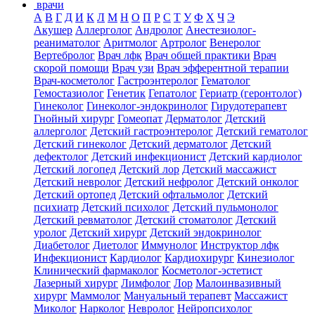
врачи
А
В
Г
Д
И
К
Л
М
Н
О
П
Р
С
Т
У
Ф
Х
Ч
Э
Акушер
Аллерголог
Андролог
Анестезиолог-
реаниматолог
Аритмолог
Артролог
Венеролог
Вертебролог
Врач лфк
Врач общей практики
Врач
скорой помощи
Врач узи
Врач эфферентной терапии
Врач-косметолог
Гастроэнтеролог
Гематолог
Гемостазиолог
Генетик
Гепатолог
Гериатр (геронтолог)
Гинеколог
Гинеколог-эндокринолог
Гирудотерапевт
Гнойный хирург
Гомеопат
Дерматолог
Детский
аллерголог
Детский гастроэнтеролог
Детский гематолог
Детский гинеколог
Детский дерматолог
Детский
дефектолог
Детский инфекционист
Детский кардиолог
Детский логопед
Детский лор
Детский массажист
Детский невролог
Детский нефролог
Детский онколог
Детский ортопед
Детский офтальмолог
Детский
психиатр
Детский психолог
Детский пульмонолог
Детский ревматолог
Детский стоматолог
Детский
уролог
Детский хирург
Детский эндокринолог
Диабетолог
Диетолог
Иммунолог
Инструктор лфк
Инфекционист
Кардиолог
Кардиохирург
Кинезиолог
Клинический фармаколог
Косметолог-эстетист
Лазерный хирург
Лимфолог
Лор
Малоинвазивный
хирург
Маммолог
Мануальный терапевт
Массажист
Миколог
Нарколог
Невролог
Нейропсихолог