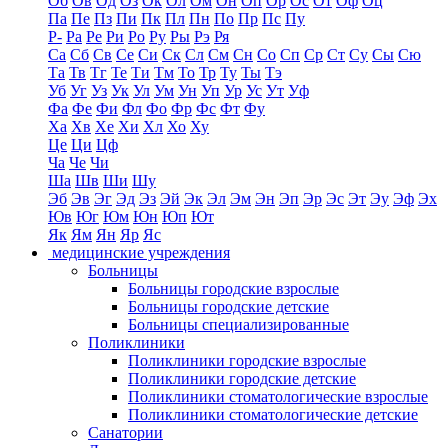
Об
Ов
Од
Оз
Ок
Ол
Ом
Он
Оп
Ор
Ос
От
Оф
Оц
Па
Пе
Пз
Пи
Пк
Пл
Пн
По
Пр
Пс
Пу
Р-
Ра
Ре
Ри
Ро
Ру
Ры
Рэ
Ря
Са
Сб
Св
Се
Си
Ск
Сл
См
Сн
Со
Сп
Ср
Ст
Су
Сы
Сю
Та
Тв
Тг
Те
Ти
Тм
То
Тр
Ту
Ты
Тэ
Уб
Уг
Уз
Ук
Ул
Ум
Ун
Уп
Ур
Ус
Ут
Уф
Фа
Фе
Фи
Фл
Фо
Фр
Фс
Фт
Фу
Ха
Хв
Хе
Хи
Хл
Хо
Ху
Це
Ци
Цф
Ча
Че
Чи
Ша
Шв
Ши
Шу
Эб
Эв
Эг
Эд
Эз
Эй
Эк
Эл
Эм
Эн
Эп
Эр
Эс
Эт
Эу
Эф
Эх
Юв
Юг
Юм
Юн
Юп
Ют
Як
Ям
Ян
Яр
Яс
медицинские учреждения
Больницы
Больницы городские взрослые
Больницы городские детские
Больницы специализированные
Поликлиники
Поликлиники городские взрослые
Поликлиники городские детские
Поликлиники стоматологические взрослые
Поликлиники стоматологические детские
Санатории