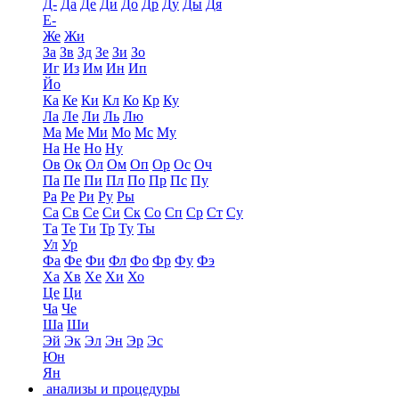
Д-
Да
Де
Ди
До
Др
Ду
Ды
Дя
Е-
Же
Жи
За
Зв
Зд
Зе
Зи
Зо
Иг
Из
Им
Ин
Ип
Йо
Ка
Ке
Ки
Кл
Ко
Кр
Ку
Ла
Ле
Ли
Ль
Лю
Ма
Ме
Ми
Мо
Мс
Му
На
Не
Но
Ну
Ов
Ок
Ол
Ом
Оп
Ор
Ос
Оч
Па
Пе
Пи
Пл
По
Пр
Пс
Пу
Ра
Ре
Ри
Ру
Ры
Са
Св
Се
Си
Ск
Со
Сп
Ср
Ст
Су
Та
Те
Ти
Тр
Ту
Ты
Ул
Ур
Фа
Фе
Фи
Фл
Фо
Фр
Фу
Фэ
Ха
Хв
Хе
Хи
Хо
Це
Ци
Ча
Че
Ша
Ши
Эй
Эк
Эл
Эн
Эр
Эс
Юн
Ян
анализы и процедуры