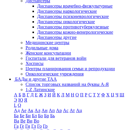
Диспансеры
Диспансеры врачебно-физкультурные
Диспансеры наркологические
Диспансеры психоневрологические
Диспансеры онкологические
Диспансеры противотуберкулезные
Диспансеры кожно-венерологические
Диспансеры другие
Медицинские центры
Родильные дома
Женские консультации
Госпитали для ветеранов войн
Хосписы
Центры планирования семьи и репродукции
Онкологические учреждения
БАДы и другие ТАА
Список торговых названий на буквы А-Я
1-Z Латинские
А
Б
В
Г
Д
Е
Ж
З
И
Й
К
Л
М
Н
О
П
Р
С
Т
У
Ф
Х
Ц
Ч
Ш
Э
Ю
Я
L
Q
Ад
Ае
Ак
Ал
Ан
Ап
Ар
Ас
Ат
Ац
Ба
Бе
Би
Бл
Бо
Бр
Бь
Ва
Ве
Ви
Во
Га
Ге
Ги
Гл
Го
Гр