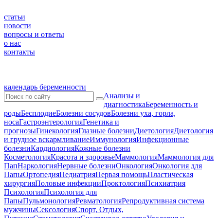
статьи
новости
вопросы и ответы
о нас
контакты
календарь беременности
Анализы и
диагностика
Беременность и
роды
Бесплодие
Болезни сосудов
Болезни уха, горла,
носа
Гастроэнтерология
Генетика и
прогнозы
Гинекология
Глазные болезни
Диетология
Диетология
и грудное вскармливание
Иммунология
Инфекционные
болезни
Кардиология
Кожные болезни
Косметология
Красота и здоровье
Маммология
Маммология для
Пап
Наркология
Нервные болезни
Онкология
Онкология для
Папы
Ортопедия
Педиатрия
Первая помощь
Пластическая
хирургия
Половые инфекции
Проктология
Психиатрия
Психология
Психология для
Папы
Пульмонология
Ревматология
Репродуктивная система
мужчины
Сексология
Спорт, Отдых,