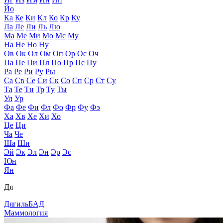
Йо
Ка
Ке
Ки
Кл
Ко
Кр
Ку
Ла
Ле
Ли
Ль
Лю
Ма
Ме
Ми
Мо
Мс
Му
На
Не
Но
Ну
Ов
Ок
Ол
Ом
Оп
Ор
Ос
Оч
Па
Пе
Пи
Пл
По
Пр
Пс
Пу
Ра
Ре
Ри
Ру
Ры
Са
Св
Се
Си
Ск
Со
Сп
Ср
Ст
Су
Та
Те
Ти
Тр
Ту
Ты
Ул
Ур
Фа
Фе
Фи
Фл
Фо
Фр
Фу
Фэ
Ха
Хв
Хе
Хи
Хо
Це
Ци
Ча
Че
Ша
Ши
Эй
Эк
Эл
Эн
Эр
Эс
Юн
Ян
Дя
Дягиль
БАД
Маммология