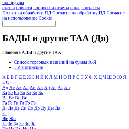
процедуры
статьи
новости
вопросы и ответы
о нас
контакты
Политика обработки ПД
Согласие на обработку ПД
Согласие
на использование Cookie
БАДЫ и другие ТАА (Дя)
Главная
БАДЫ и другие ТАА
Список торговых названий на буквы А-Я
1-Z Латинские
А
Б
В
Г
Д
Е
Ж
З
И
Й
К
Л
М
Н
О
П
Р
С
Т
У
Ф
Х
Ц
Ч
Ш
Э
Ю
Я
L
Q
Ад
Ае
Ак
Ал
Ан
Ап
Ар
Ас
Ат
Ац
Ба
Бе
Би
Бл
Бо
Бр
Бь
Ва
Ве
Ви
Во
Га
Ге
Ги
Гл
Го
Гр
Д-
Да
Де
Ди
До
Др
Ду
Ды
Дя
Е-
Же
Жи
За
Зв
Зд
Зе
Зи
Зо
Иг
Из
Им
Ин
Ип