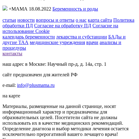
+МАМА 18.08.2022
Беременность и роды
статьи
новости
вопросы и ответы
о нас
карта сайта
Политика
обработки ПД
Согласие на обработку ПД
Согласие на
использование Cookie
календарь беременности
лекарства и субстанции
БАДы и
другие ТАА
медицинские учреждения
врачи
анализы и
процедуры
контакты
наш адрес в Москве: Научный пр-д, д. 14а, стр. 1
сайт предназначен для жителей РФ
e-mail:
info@plusmama.ru
на карте
Материалы, размещенные на данной странице, носят
информационный характер и предназначены для
образовательных целей. Посетители сайта не должны
использовать их в качестве медицинских рекомендаций.
Определение диагноза и выбор методики лечения остается
исключительно прерогативой вашего лечащего врача!