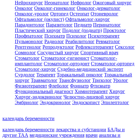
Нейрохирург
Неонатолог
Нефролог
Ожоговый хирург
Онколог
Онколог-гинеколог
Онколог-дерматолог
Онколог-уролог
Ортопед
Остеопат
Отоневролог
Офтальмолог (окулист)
Офтальмолог-хирург
Парадонтолог
Паразитолог
Педиатр
Перинатолог
Пластический хирург
Подолог (подиатр)
Проктолог
Профпатолог
Психиатр
Психолог
Психотерапевт
Пульмонолог
Радиолог
Реабилитолог
Ревматолог
Рентгенолог
Репродуктолог
Рефлексотерапевт
Сексолог
Сомнолог
Сосудистый хирург
Спортивный врач
Стоматолог
Стоматолог-гигиенист
Стоматолог-
имплантолог
Стоматолог-ортодонт
Стоматолог-ортопед
Стоматолог-хирург
Судебно-медицинский эксперт
Сурдолог
Терапевт
Торакальный онколог
Торакальный
хирург
Травматолог
Трансфузиолог
Трихолог
Уролог
Физиотерапевт
Флеболог
Фониатр
Фтизиатр
Функциональный диагност
Химиотерапевт
Хирург
Хирург-эндокринолог
Челюстно-лицевой хирург
Эмбриолог
Эндокринолог
Эндоскопист
Эпилептолог
календарь беременности
календарь беременности
лекарства и субстанции
БАДы и
другие ТАА
медицинские учреждения
врачи
анализы и