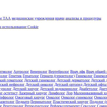
ие ТАА
медицинские учреждения
врачи
анализы и процедуры
а использование Cookie
итмолог
Артролог
Венеролог
Вертебролог
Врач лфк
Врач общей 
иолог
Генетик
Гепатолог
Гериатр (геронтолог)
Гинеколог
Гинекол
кий гематолог
Детский гинеколог
Детский дерматолог
Детский 
ский нефролог
Детский онколог
Детский ортопед
Детский офта
 уролог
Детский хирург
Детский эндокринолог
Диабетолог
Диет
г-эстетист
Лазерный хирург
Лимфолог
Лор
Малоинвазивный х
ефролог
Ожоговый хирург
Онколог
Онколог-гинеколог
Онколо
азитолог
Педиатр
Перинатолог
Пластический хирург
Подолог (
ог
Рентгенолог
Репродуктолог
Рефлексотерапевт
Сексолог
Сомн