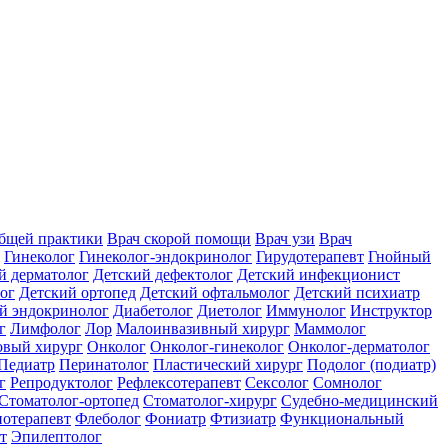
общей практики
Врач скорой помощи
Врач узи
Врач
Гинеколог
Гинеколог-эндокринолог
Гирудотерапевт
Гнойный
й дерматолог
Детский дефектолог
Детский инфекционист
ог
Детский ортопед
Детский офтальмолог
Детский психиатр
й эндокринолог
Диабетолог
Диетолог
Иммунолог
Инструктор
г
Лимфолог
Лор
Малоинвазивный хирург
Маммолог
вый хирург
Онколог
Онколог-гинеколог
Онколог-дерматолог
Педиатр
Перинатолог
Пластический хирург
Подолог (подиатр)
г
Репродуктолог
Рефлексотерапевт
Сексолог
Сомнолог
Стоматолог-ортопед
Стоматолог-хирург
Судебно-медицинский
отерапевт
Флеболог
Фониатр
Фтизиатр
Функциональный
т
Эпилептолог