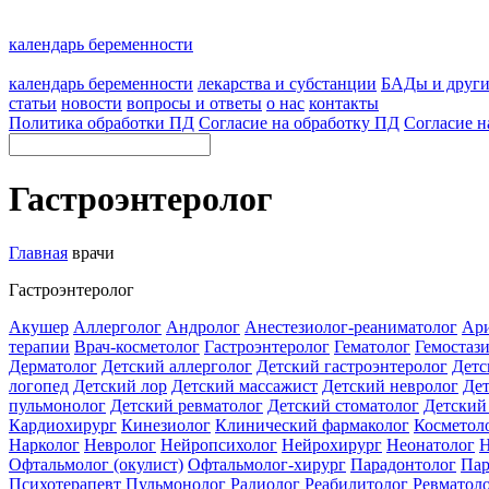
календарь беременности
календарь беременности
лекарства и субстанции
БАДы и друг
статьи
новости
вопросы и ответы
о нас
контакты
Политика обработки ПД
Согласие на обработку ПД
Согласие н
Гастроэнтеролог
Главная
врачи
Гастроэнтеролог
Акушер
Аллерголог
Андролог
Анестезиолог-реаниматолог
Ар
терапии
Врач-косметолог
Гастроэнтеролог
Гематолог
Гемостаз
Дерматолог
Детский аллерголог
Детский гастроэнтеролог
Детс
логопед
Детский лор
Детский массажист
Детский невролог
Дет
пульмонолог
Детский ревматолог
Детский стоматолог
Детский
Кардиохирург
Кинезиолог
Клинический фармаколог
Косметоло
Нарколог
Невролог
Нейропсихолог
Нейрохирург
Неонатолог
Н
Офтальмолог (окулист)
Офтальмолог-хирург
Парадонтолог
Пар
Психотерапевт
Пульмонолог
Радиолог
Реабилитолог
Ревматол