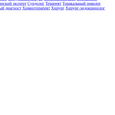
нский эксперт
Сурдолог
Терапевт
Торакальный онколог
ый диагност
Химиотерапевт
Хирург
Хирург-эндокринолог