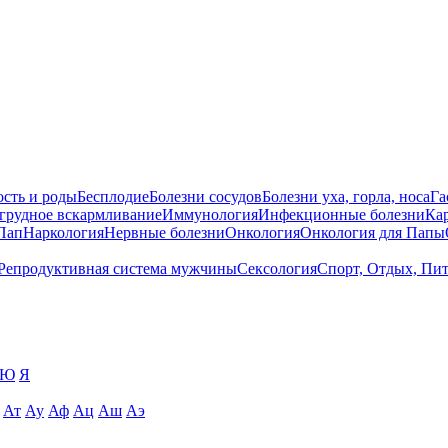
сть и роды
Бесплодие
Болезни сосудов
Болезни уха, горла, носа
Га
 грудное вскармливание
Иммунология
Инфекционные болезни
Ка
Пап
Наркология
Нервные болезни
Онкология
Онкология для Папы
Репродуктивная система мужчины
Сексология
Спорт, Отдых, Пи
Ю
Я
Ат
Ау
Аф
Ац
Аш
Аэ