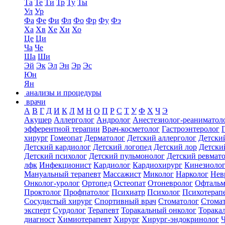
Та
Те
Ти
Тр
Ту
Ты
Ул
Ур
Фа
Фе
Фи
Фл
Фо
Фр
Фу
Фэ
Ха
Хв
Хе
Хи
Хо
Це
Ци
Ча
Че
Ша
Ши
Эй
Эк
Эл
Эн
Эр
Эс
Юн
Ян
анализы и процедуры
врачи
А
В
Г
Д
И
К
Л
М
Н
О
П
Р
С
Т
У
Ф
Х
Ч
Э
Акушер
Аллерголог
Андролог
Анестезиолог-реаниматол
эфферентной терапии
Врач-косметолог
Гастроэнтеролог
хирург
Гомеопат
Дерматолог
Детский аллерголог
Детски
Детский кардиолог
Детский логопед
Детский лор
Детски
Детский психолог
Детский пульмонолог
Детский ревмат
лфк
Инфекционист
Кардиолог
Кардиохирург
Кинезиоло
Мануальный терапевт
Массажист
Миколог
Нарколог
Нев
Онколог-уролог
Ортопед
Остеопат
Отоневролог
Офтальм
Проктолог
Профпатолог
Психиатр
Психолог
Психотерап
Сосудистый хирург
Спортивный врач
Стоматолог
Стомат
эксперт
Сурдолог
Терапевт
Торакальный онколог
Торака
диагност
Химиотерапевт
Хирург
Хирург-эндокринолог
Ч