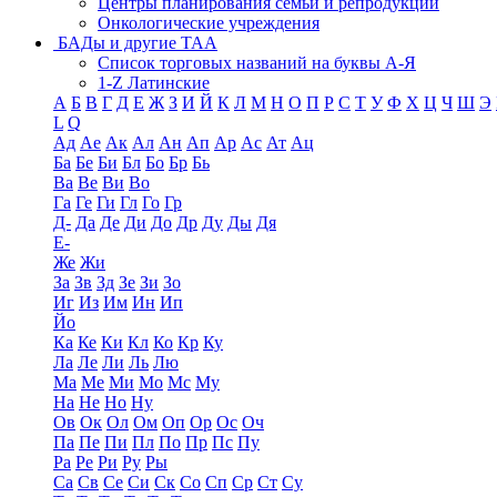
Центры планирования семьи и репродукции
Онкологические учреждения
БАДы и другие ТАА
Список торговых названий на буквы А-Я
1-Z Латинские
А
Б
В
Г
Д
Е
Ж
З
И
Й
К
Л
М
Н
О
П
Р
С
Т
У
Ф
Х
Ц
Ч
Ш
Э
L
Q
Ад
Ае
Ак
Ал
Ан
Ап
Ар
Ас
Ат
Ац
Ба
Бе
Би
Бл
Бо
Бр
Бь
Ва
Ве
Ви
Во
Га
Ге
Ги
Гл
Го
Гр
Д-
Да
Де
Ди
До
Др
Ду
Ды
Дя
Е-
Же
Жи
За
Зв
Зд
Зе
Зи
Зо
Иг
Из
Им
Ин
Ип
Йо
Ка
Ке
Ки
Кл
Ко
Кр
Ку
Ла
Ле
Ли
Ль
Лю
Ма
Ме
Ми
Мо
Мс
Му
На
Не
Но
Ну
Ов
Ок
Ол
Ом
Оп
Ор
Ос
Оч
Па
Пе
Пи
Пл
По
Пр
Пс
Пу
Ра
Ре
Ри
Ру
Ры
Са
Св
Се
Си
Ск
Со
Сп
Ср
Ст
Су