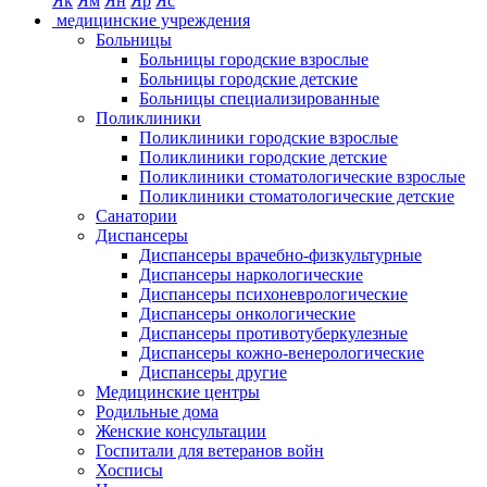
Як
Ям
Ян
Яр
Яс
медицинские учреждения
Больницы
Больницы городские взрослые
Больницы городские детские
Больницы специализированные
Поликлиники
Поликлиники городские взрослые
Поликлиники городские детские
Поликлиники стоматологические взрослые
Поликлиники стоматологические детские
Санатории
Диспансеры
Диспансеры врачебно-физкультурные
Диспансеры наркологические
Диспансеры психоневрологические
Диспансеры онкологические
Диспансеры противотуберкулезные
Диспансеры кожно-венерологические
Диспансеры другие
Медицинские центры
Родильные дома
Женские консультации
Госпитали для ветеранов войн
Хосписы