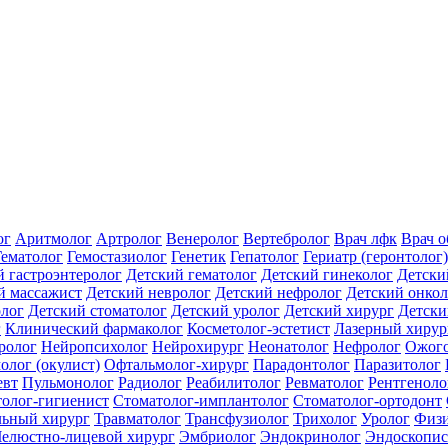
ог
Аритмолог
Артролог
Венеролог
Вертебролог
Врач лфк
Врач 
Гематолог
Гемостазиолог
Генетик
Гепатолог
Гериатр (геронтолог)
й гастроэнтеролог
Детский гематолог
Детский гинеколог
Детски
й массажист
Детский невролог
Детский нефролог
Детский онкол
олог
Детский стоматолог
Детский уролог
Детский хирург
Детски
г
Клинический фармаколог
Косметолог-эстетист
Лазерный хирур
ролог
Нейропсихолог
Нейрохирург
Неонатолог
Нефролог
Ожого
олог (окулист)
Офтальмолог-хирург
Парадонтолог
Паразитолог
евт
Пульмонолог
Радиолог
Реабилитолог
Ревматолог
Рентгеноло
олог-гигиенист
Стоматолог-имплантолог
Стоматолог-ортодонт
льный хирург
Травматолог
Трансфузиолог
Трихолог
Уролог
Физи
елюстно-лицевой хирург
Эмбриолог
Эндокринолог
Эндоскопис