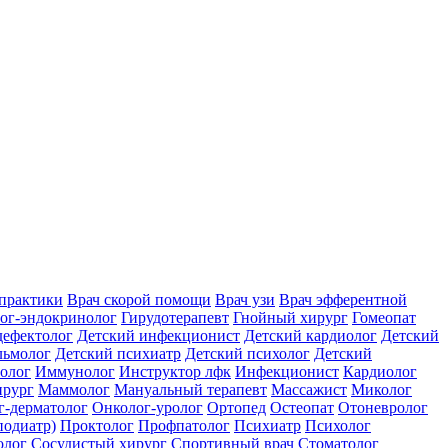
практики
Врач скорой помощи
Врач узи
Врач эфферентной
ог-эндокринолог
Гирудотерапевт
Гнойный хирург
Гомеопат
дефектолог
Детский инфекционист
Детский кардиолог
Детский
льмолог
Детский психиатр
Детский психолог
Детский
олог
Иммунолог
Инструктор лфк
Инфекционист
Кардиолог
ирург
Маммолог
Мануальный терапевт
Массажист
Миколог
г-дерматолог
Онколог-уролог
Ортопед
Остеопат
Отоневролог
подиатр)
Проктолог
Профпатолог
Психиатр
Психолог
олог
Сосудистый хирург
Спортивный врач
Стоматолог