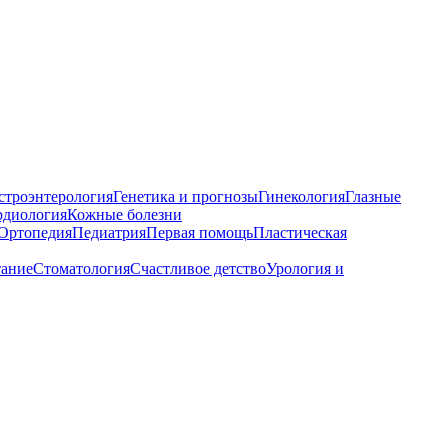
строэнтерология
Генетика и прогнозы
Гинекология
Глазные
рдиология
Кожные болезни
Ортопедия
Педиатрия
Первая помощь
Пластическая
тание
Стоматология
Счастливое детство
Урология и