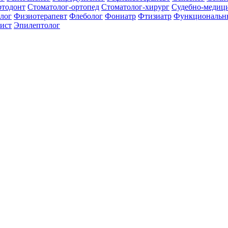
ртодонт
Стоматолог-ортопед
Стоматолог-хирург
Судебно-медици
лог
Физиотерапевт
Флеболог
Фониатр
Фтизиатр
Функциональн
ист
Эпилептолог