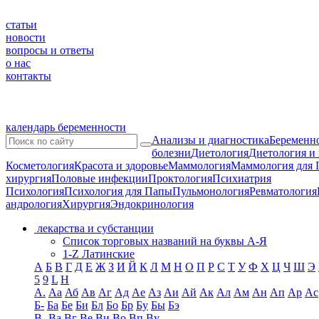
статьи
новости
вопросы и ответы
о нас
контакты
календарь беременности
Анализы и диагностика
Беременно
болезни
Диетология
Диетология и
Косметология
Красота и здоровье
Маммология
Маммология для 
хирургия
Половые инфекции
Проктология
Психиатрия
Психология
Психология для Папы
Пульмонология
Ревматология
андрология
Хирургия
Эндокринология
лекарства и субстанции
Список торговых названий на буквы А-Я
1-Z Латинские
А
Б
В
Г
Д
Е
Ж
З
И
Й
К
Л
М
Н
О
П
Р
С
Т
У
Ф
Х
Ц
Ч
Ш
Э
5
9
L
H
А.
Аа
Аб
Ав
Аг
Ад
Ае
Аз
Аи
Ай
Ак
Ал
Ам
Ан
Ап
Ар
Ас
Б-
Ба
Бе
Би
Бл
Бо
Бр
Бу
Бы
Бэ
В-
Ва
Вг
Ве
Ви
Во
Вп
Ву