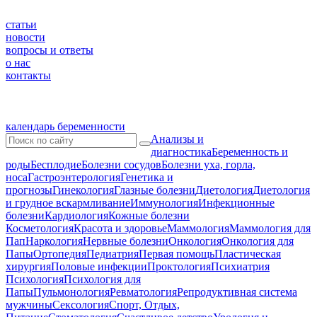
статьи
новости
вопросы и ответы
о нас
контакты
календарь беременности
Анализы и
диагностика
Беременность и
роды
Бесплодие
Болезни сосудов
Болезни уха, горла,
носа
Гастроэнтерология
Генетика и
прогнозы
Гинекология
Глазные болезни
Диетология
Диетология
и грудное вскармливание
Иммунология
Инфекционные
болезни
Кардиология
Кожные болезни
Косметология
Красота и здоровье
Маммология
Маммология для
Пап
Наркология
Нервные болезни
Онкология
Онкология для
Папы
Ортопедия
Педиатрия
Первая помощь
Пластическая
хирургия
Половые инфекции
Проктология
Психиатрия
Психология
Психология для
Папы
Пульмонология
Ревматология
Репродуктивная система
мужчины
Сексология
Спорт, Отдых,