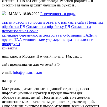
женщины. Но вот они уже позади. Ребенок родился – и
счастливая мама держит малыша на руках и …
+МАМА 18.08.2022
Беременность и роды
статьи
новости
вопросы и ответы
о нас
карта сайта
Политика
обработки ПД
Согласие на обработку ПД
Согласие на
использование Cookie
календарь беременности
лекарства и субстанции
БАДы и
другие ТАА
медицинские учреждения
врачи
анализы и
процедуры
контакты
наш адрес в Москве: Научный пр-д, д. 14а, стр. 1
сайт предназначен для жителей РФ
e-mail:
info@plusmama.ru
на карте
Материалы, размещенные на данной странице, носят
информационный характер и предназначены для
образовательных целей. Посетители сайта не должны
использовать их в качестве медицинских рекомендаций.
Определение диагноза и выбор методики лечения остается