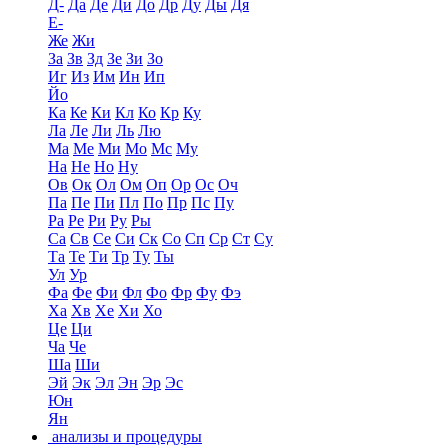
Д-
Да
Де
Ди
До
Др
Ду
Ды
Дя
Е-
Же
Жи
За
Зв
Зд
Зе
Зи
Зо
Иг
Из
Им
Ин
Ип
Йо
Ка
Ке
Ки
Кл
Ко
Кр
Ку
Ла
Ле
Ли
Ль
Лю
Ма
Ме
Ми
Мо
Мс
Му
На
Не
Но
Ну
Ов
Ок
Ол
Ом
Оп
Ор
Ос
Оч
Па
Пе
Пи
Пл
По
Пр
Пс
Пу
Ра
Ре
Ри
Ру
Ры
Са
Св
Се
Си
Ск
Со
Сп
Ср
Ст
Су
Та
Те
Ти
Тр
Ту
Ты
Ул
Ур
Фа
Фе
Фи
Фл
Фо
Фр
Фу
Фэ
Ха
Хв
Хе
Хи
Хо
Це
Ци
Ча
Че
Ша
Ши
Эй
Эк
Эл
Эн
Эр
Эс
Юн
Ян
анализы и процедуры