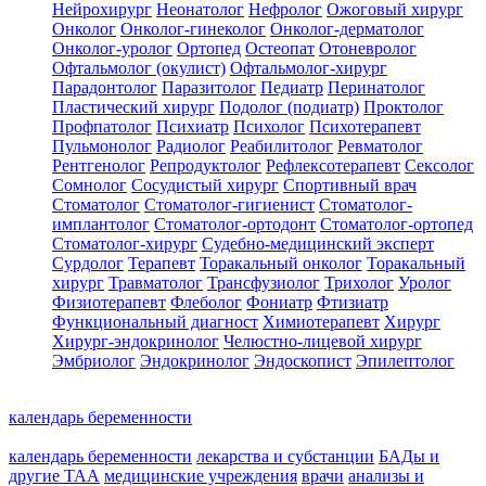
Нейрохирург
Неонатолог
Нефролог
Ожоговый хирург
Онколог
Онколог-гинеколог
Онколог-дерматолог
Онколог-уролог
Ортопед
Остеопат
Отоневролог
Офтальмолог (окулист)
Офтальмолог-хирург
Парадонтолог
Паразитолог
Педиатр
Перинатолог
Пластический хирург
Подолог (подиатр)
Проктолог
Профпатолог
Психиатр
Психолог
Психотерапевт
Пульмонолог
Радиолог
Реабилитолог
Ревматолог
Рентгенолог
Репродуктолог
Рефлексотерапевт
Сексолог
Сомнолог
Сосудистый хирург
Спортивный врач
Стоматолог
Стоматолог-гигиенист
Стоматолог-
имплантолог
Стоматолог-ортодонт
Стоматолог-ортопед
Стоматолог-хирург
Судебно-медицинский эксперт
Сурдолог
Терапевт
Торакальный онколог
Торакальный
хирург
Травматолог
Трансфузиолог
Трихолог
Уролог
Физиотерапевт
Флеболог
Фониатр
Фтизиатр
Функциональный диагност
Химиотерапевт
Хирург
Хирург-эндокринолог
Челюстно-лицевой хирург
Эмбриолог
Эндокринолог
Эндоскопист
Эпилептолог
календарь беременности
календарь беременности
лекарства и субстанции
БАДы и
другие ТАА
медицинские учреждения
врачи
анализы и