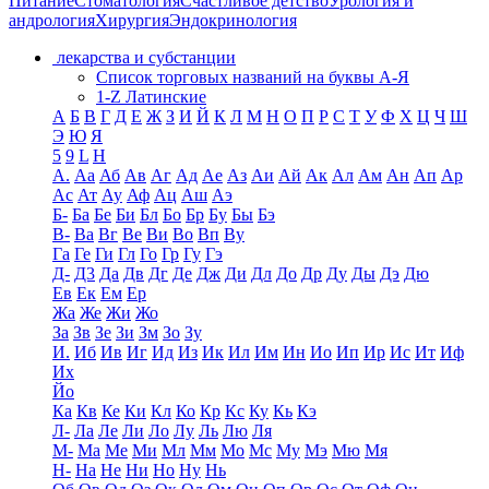
Питание
Стоматология
Счастливое детство
Урология и
андрология
Хирургия
Эндокринология
лекарства и субстанции
Список торговых названий на буквы А-Я
1-Z Латинские
А
Б
В
Г
Д
Е
Ж
З
И
Й
К
Л
М
Н
О
П
Р
С
Т
У
Ф
Х
Ц
Ч
Ш
Э
Ю
Я
5
9
L
H
А.
Аа
Аб
Ав
Аг
Ад
Ае
Аз
Аи
Ай
Ак
Ал
Ам
Ан
Ап
Ар
Ас
Ат
Ау
Аф
Ац
Аш
Аэ
Б-
Ба
Бе
Би
Бл
Бо
Бр
Бу
Бы
Бэ
В-
Ва
Вг
Ве
Ви
Во
Вп
Ву
Га
Ге
Ги
Гл
Го
Гр
Гу
Гэ
Д-
Д3
Да
Дв
Дг
Де
Дж
Ди
Дл
До
Др
Ду
Ды
Дэ
Дю
Ев
Ек
Ем
Ер
Жа
Же
Жи
Жо
За
Зв
Зе
Зи
Зм
Зо
Зу
И.
Иб
Ив
Иг
Ид
Из
Ик
Ил
Им
Ин
Ио
Ип
Ир
Ис
Ит
Иф
Их
Йо
Ка
Кв
Ке
Ки
Кл
Ко
Кр
Кс
Ку
Кь
Кэ
Л-
Ла
Ле
Ли
Ло
Лу
Ль
Лю
Ля
М-
Ма
Ме
Ми
Мл
Мм
Мо
Мс
Му
Мэ
Мю
Мя
Н-
На
Не
Ни
Но
Ну
Нь