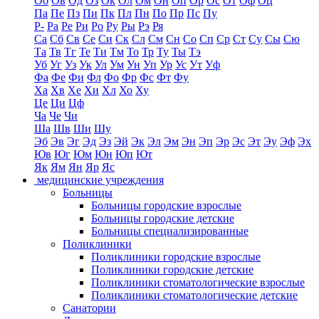
Об
Ов
Од
Оз
Ок
Ол
Ом
Он
Оп
Ор
Ос
От
Оф
Оц
Па
Пе
Пз
Пи
Пк
Пл
Пн
По
Пр
Пс
Пу
Р-
Ра
Ре
Ри
Ро
Ру
Ры
Рэ
Ря
Са
Сб
Св
Се
Си
Ск
Сл
См
Сн
Со
Сп
Ср
Ст
Су
Сы
Сю
Та
Тв
Тг
Те
Ти
Тм
То
Тр
Ту
Ты
Тэ
Уб
Уг
Уз
Ук
Ул
Ум
Ун
Уп
Ур
Ус
Ут
Уф
Фа
Фе
Фи
Фл
Фо
Фр
Фс
Фт
Фу
Ха
Хв
Хе
Хи
Хл
Хо
Ху
Це
Ци
Цф
Ча
Че
Чи
Ша
Шв
Ши
Шу
Эб
Эв
Эг
Эд
Эз
Эй
Эк
Эл
Эм
Эн
Эп
Эр
Эс
Эт
Эу
Эф
Эх
Юв
Юг
Юм
Юн
Юп
Ют
Як
Ям
Ян
Яр
Яс
медицинские учреждения
Больницы
Больницы городские взрослые
Больницы городские детские
Больницы специализированные
Поликлиники
Поликлиники городские взрослые
Поликлиники городские детские
Поликлиники стоматологические взрослые
Поликлиники стоматологические детские
Санатории