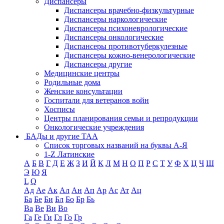
Диспансеры
Диспансеры врачебно-физкультурные
Диспансеры наркологические
Диспансеры психоневрологические
Диспансеры онкологические
Диспансеры противотуберкулезные
Диспансеры кожно-венерологические
Диспансеры другие
Медицинские центры
Родильные дома
Женские консультации
Госпитали для ветеранов войн
Хосписы
Центры планирования семьи и репродукции
Онкологические учреждения
БАДы и другие ТАА
Список торговых названий на буквы А-Я
1-Z Латинские
А
Б
В
Г
Д
Е
Ж
З
И
Й
К
Л
М
Н
О
П
Р
С
Т
У
Ф
Х
Ц
Ч
Ш
Э
Ю
Я
L
Q
Ад
Ае
Ак
Ал
Ан
Ап
Ар
Ас
Ат
Ац
Ба
Бе
Би
Бл
Бо
Бр
Бь
Ва
Ве
Ви
Во
Га
Ге
Ги
Гл
Го
Гр