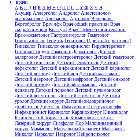
врачи
А
В
Г
Д
И
К
Л
М
Н
О
П
Р
С
Т
У
Ф
Х
Ч
Э
Акушер
Аллерголог
Андролог
Анестезиолог-
реаниматолог
Аритмолог
Артролог
Венеролог
Вертебролог
Врач лфк
Врач общей практики
Врач
скорой помощи
Врач узи
Врач эфферентной терапии
Врач-косметолог
Гастроэнтеролог
Гематолог
Гемостазиолог
Генетик
Гепатолог
Гериатр (геронтолог)
Гинеколог
Гинеколог-эндокринолог
Гирудотерапевт
Гнойный хирург
Гомеопат
Дерматолог
Детский
аллерголог
Детский гастроэнтеролог
Детский гематолог
Детский гинеколог
Детский дерматолог
Детский
дефектолог
Детский инфекционист
Детский кардиолог
Детский логопед
Детский лор
Детский массажист
Детский невролог
Детский нефролог
Детский онколог
Детский ортопед
Детский офтальмолог
Детский
психиатр
Детский психолог
Детский пульмонолог
Детский ревматолог
Детский стоматолог
Детский
уролог
Детский хирург
Детский эндокринолог
Диабетолог
Диетолог
Иммунолог
Инструктор лфк
Инфекционист
Кардиолог
Кардиохирург
Кинезиолог
Клинический фармаколог
Косметолог-эстетист
Лазерный хирург
Лимфолог
Лор
Малоинвазивный
хирург
Маммолог
Мануальный терапевт
Массажист
Миколог
Нарколог
Невролог
Нейропсихолог