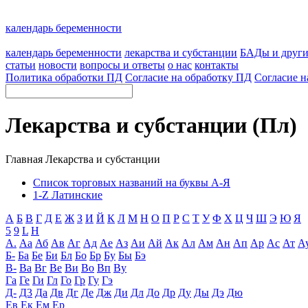
календарь беременности
календарь беременности
лекарства и субстанции
БАДы и друг
статьи
новости
вопросы и ответы
о нас
контакты
Политика обработки ПД
Согласие на обработку ПД
Согласие н
Лекарства и субстанции (Пл)
Главная
Лекарства и субстанции
Список торговых названий на буквы А-Я
1-Z Латинские
А
Б
В
Г
Д
Е
Ж
З
И
Й
К
Л
М
Н
О
П
Р
С
Т
У
Ф
Х
Ц
Ч
Ш
Э
Ю
Я
5
9
L
H
А.
Аа
Аб
Ав
Аг
Ад
Ае
Аз
Аи
Ай
Ак
Ал
Ам
Ан
Ап
Ар
Ас
Ат
А
Б-
Ба
Бе
Би
Бл
Бо
Бр
Бу
Бы
Бэ
В-
Ва
Вг
Ве
Ви
Во
Вп
Ву
Га
Ге
Ги
Гл
Го
Гр
Гу
Гэ
Д-
Д3
Да
Дв
Дг
Де
Дж
Ди
Дл
До
Др
Ду
Ды
Дэ
Дю
Ев
Ек
Ем
Ер