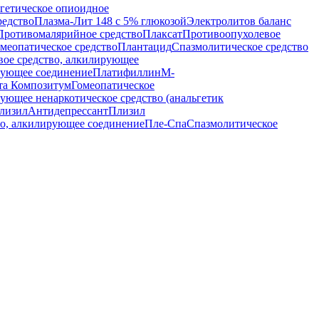
гетическое опиоидное
редство
Плазма-Лит 148 с 5% глюкозой
Электролитов баланс
Противомалярийное средство
Плаксат
Противоопухолевое
меопатическое средство
Плантацид
Спазмолитическое средство
ое средство, алкилирующее
рующее соединение
Платифиллин
М-
та Композитум
Гомеопатическое
ующее ненаркотическое средство (анальгетик
лизил
Антидепрессант
Плизил
во, алкилирующее соединение
Пле-Спа
Спазмолитическое