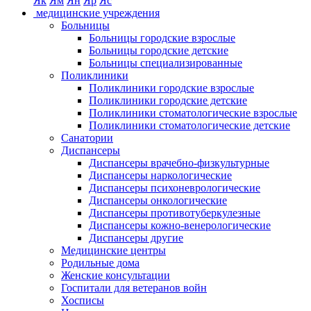
Як
Ям
Ян
Яр
Яс
медицинские учреждения
Больницы
Больницы городские взрослые
Больницы городские детские
Больницы специализированные
Поликлиники
Поликлиники городские взрослые
Поликлиники городские детские
Поликлиники стоматологические взрослые
Поликлиники стоматологические детские
Санатории
Диспансеры
Диспансеры врачебно-физкультурные
Диспансеры наркологические
Диспансеры психоневрологические
Диспансеры онкологические
Диспансеры противотуберкулезные
Диспансеры кожно-венерологические
Диспансеры другие
Медицинские центры
Родильные дома
Женские консультации
Госпитали для ветеранов войн
Хосписы