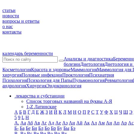
статьи
новости
вопросы и ответы
о нас
контакты
календарь беременности
Анализы и диагностика
Беременно
болезни
Диетология
Диетология и
Косметология
Красота и здоровье
Маммология
Маммология для 
хирургия
Половые инфекции
Проктология
Психиатрия
Психология
Психология для Папы
Пульмонология
Ревматология
андрология
Хирургия
Эндокринология
лекарства и субстанции
Список торговых названий на буквы А-Я
1-Z Латинские
А
Б
В
Г
Д
Е
Ж
З
И
Й
К
Л
М
Н
О
П
Р
С
Т
У
Ф
Х
Ц
Ч
Ш
Э
5
9
L
H
А.
Аа
Аб
Ав
Аг
Ад
Ае
Аз
Аи
Ай
Ак
Ал
Ам
Ан
Ап
Ар
Ас
Б-
Ба
Бе
Би
Бл
Бо
Бр
Бу
Бы
Бэ
В-
Ва
Вг
Ве
Ви
Во
Вп
Ву