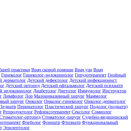
общей практики
Врач скорой помощи
Врач узи
Врач
Гинеколог
Гинеколог-эндокринолог
Гирудотерапевт
Гнойный
й дерматолог
Детский дефектолог
Детский инфекционист
ог
Детский ортопед
Детский офтальмолог
Детский психиатр
й эндокринолог
Диабетолог
Диетолог
Иммунолог
Инструктор
г
Лимфолог
Лор
Малоинвазивный хирург
Маммолог
вый хирург
Онколог
Онколог-гинеколог
Онколог-дерматолог
Педиатр
Перинатолог
Пластический хирург
Подолог (подиатр)
г
Репродуктолог
Рефлексотерапевт
Сексолог
Сомнолог
Стоматолог-ортопед
Стоматолог-хирург
Судебно-медицинский
отерапевт
Флеболог
Фониатр
Фтизиатр
Функциональный
т
Эпилептолог