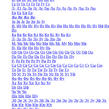
Га
Ге
Ги
Гл
Го
Гр
Гу
Гэ
Д-
Д3
Да
Дв
Дг
Де
Дж
Ди
Дл
До
Др
Ду
Ды
Дэ
Дю
Ев
Ек
Ем
Ер
Жа
Же
Жи
Жо
За
Зв
Зе
Зи
Зм
Зо
Зу
И.
Иб
Ив
Иг
Ид
Из
Ик
Ил
Им
Ин
Ио
Ип
Ир
Ис
Ит
Иф
И
Йо
Ка
Кв
Ке
Ки
Кл
Ко
Кр
Кс
Ку
Кь
Кэ
Л-
Ла
Ле
Ли
Ло
Лу
Ль
Лю
Ля
М-
Ма
Ме
Ми
Мл
Мм
Мо
Мс
Му
Мэ
Мю
Мя
Н-
На
Не
Ни
Но
Ну
Нь
Об
Ов
Од
Оз
Ок
Ол
Ом
Он
Оп
Ор
Ос
От
Оф
Оц
Па
Пе
Пз
Пи
Пк
Пл
Пн
По
Пр
Пс
Пу
Р-
Ра
Ре
Ри
Ро
Ру
Ры
Рэ
Ря
Са
Сб
Св
Се
Си
Ск
Сл
См
Сн
Со
Сп
Ср
Ст
Су
Сы
Сю
Та
Тв
Тг
Те
Ти
Тм
То
Тр
Ту
Ты
Тэ
Уб
Уг
Уз
Ук
Ул
Ум
Ун
Уп
Ур
Ус
Ут
Уф
Фа
Фе
Фи
Фл
Фо
Фр
Фс
Фт
Фу
Ха
Хв
Хе
Хи
Хл
Хо
Ху
Це
Ци
Цф
Ча
Че
Чи
Ша
Шв
Ши
Шу
Эб
Эв
Эг
Эд
Эз
Эй
Эк
Эл
Эм
Эн
Эп
Эр
Эс
Эт
Эу
Эф
Эх
Юв
Юг
Юм
Юн
Юп
Ют