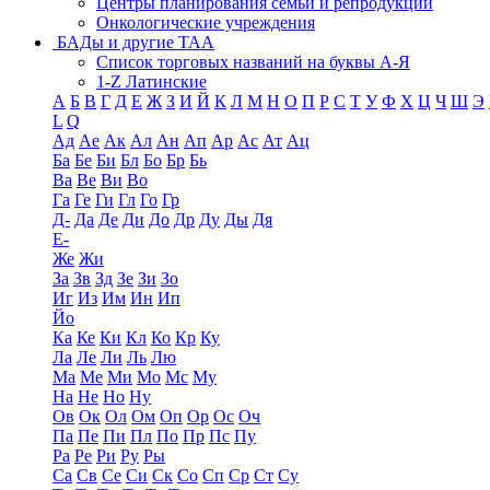
Центры планирования семьи и репродукции
Онкологические учреждения
БАДы и другие ТАА
Список торговых названий на буквы А-Я
1-Z Латинские
А
Б
В
Г
Д
Е
Ж
З
И
Й
К
Л
М
Н
О
П
Р
С
Т
У
Ф
Х
Ц
Ч
Ш
Э
L
Q
Ад
Ае
Ак
Ал
Ан
Ап
Ар
Ас
Ат
Ац
Ба
Бе
Би
Бл
Бо
Бр
Бь
Ва
Ве
Ви
Во
Га
Ге
Ги
Гл
Го
Гр
Д-
Да
Де
Ди
До
Др
Ду
Ды
Дя
Е-
Же
Жи
За
Зв
Зд
Зе
Зи
Зо
Иг
Из
Им
Ин
Ип
Йо
Ка
Ке
Ки
Кл
Ко
Кр
Ку
Ла
Ле
Ли
Ль
Лю
Ма
Ме
Ми
Мо
Мс
Му
На
Не
Но
Ну
Ов
Ок
Ол
Ом
Оп
Ор
Ос
Оч
Па
Пе
Пи
Пл
По
Пр
Пс
Пу
Ра
Ре
Ри
Ру
Ры
Са
Св
Се
Си
Ск
Со
Сп
Ср
Ст
Су