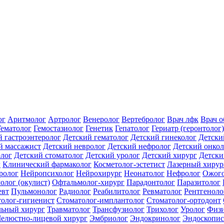
ог
Аритмолог
Артролог
Венеролог
Вертебролог
Врач лфк
Врач 
Гематолог
Гемостазиолог
Генетик
Гепатолог
Гериатр (геронтолог)
й гастроэнтеролог
Детский гематолог
Детский гинеколог
Детски
й массажист
Детский невролог
Детский нефролог
Детский онкол
олог
Детский стоматолог
Детский уролог
Детский хирург
Детски
г
Клинический фармаколог
Косметолог-эстетист
Лазерный хирур
ролог
Нейропсихолог
Нейрохирург
Неонатолог
Нефролог
Ожого
олог (окулист)
Офтальмолог-хирург
Парадонтолог
Паразитолог
евт
Пульмонолог
Радиолог
Реабилитолог
Ревматолог
Рентгеноло
олог-гигиенист
Стоматолог-имплантолог
Стоматолог-ортодонт
льный хирург
Травматолог
Трансфузиолог
Трихолог
Уролог
Физи
елюстно-лицевой хирург
Эмбриолог
Эндокринолог
Эндоскопис