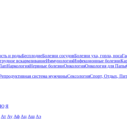
сть и роды
Бесплодие
Болезни сосудов
Болезни уха, горла, носа
Га
 грудное вскармливание
Иммунология
Инфекционные болезни
Ка
Пап
Наркология
Нервные болезни
Онкология
Онкология для Папы
Репродуктивная система мужчины
Сексология
Спорт, Отдых, Пи
Ю
Я
Ат
Ау
Аф
Ац
Аш
Аэ