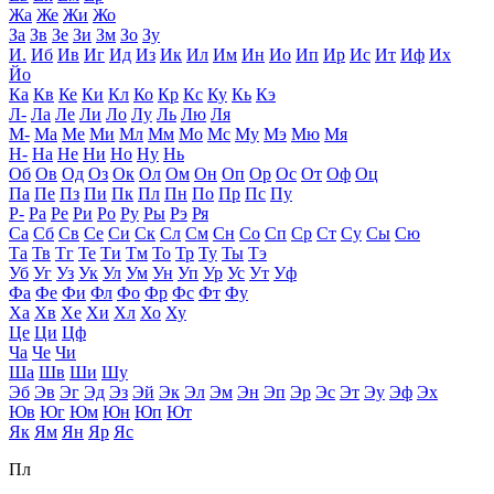
Жа
Же
Жи
Жо
За
Зв
Зе
Зи
Зм
Зо
Зу
И.
Иб
Ив
Иг
Ид
Из
Ик
Ил
Им
Ин
Ио
Ип
Ир
Ис
Ит
Иф
Их
Йо
Ка
Кв
Ке
Ки
Кл
Ко
Кр
Кс
Ку
Кь
Кэ
Л-
Ла
Ле
Ли
Ло
Лу
Ль
Лю
Ля
М-
Ма
Ме
Ми
Мл
Мм
Мо
Мс
Му
Мэ
Мю
Мя
Н-
На
Не
Ни
Но
Ну
Нь
Об
Ов
Од
Оз
Ок
Ол
Ом
Он
Оп
Ор
Ос
От
Оф
Оц
Па
Пе
Пз
Пи
Пк
Пл
Пн
По
Пр
Пс
Пу
Р-
Ра
Ре
Ри
Ро
Ру
Ры
Рэ
Ря
Са
Сб
Св
Се
Си
Ск
Сл
См
Сн
Со
Сп
Ср
Ст
Су
Сы
Сю
Та
Тв
Тг
Те
Ти
Тм
То
Тр
Ту
Ты
Тэ
Уб
Уг
Уз
Ук
Ул
Ум
Ун
Уп
Ур
Ус
Ут
Уф
Фа
Фе
Фи
Фл
Фо
Фр
Фс
Фт
Фу
Ха
Хв
Хе
Хи
Хл
Хо
Ху
Це
Ци
Цф
Ча
Че
Чи
Ша
Шв
Ши
Шу
Эб
Эв
Эг
Эд
Эз
Эй
Эк
Эл
Эм
Эн
Эп
Эр
Эс
Эт
Эу
Эф
Эх
Юв
Юг
Юм
Юн
Юп
Ют
Як
Ям
Ян
Яр
Яс
Пл