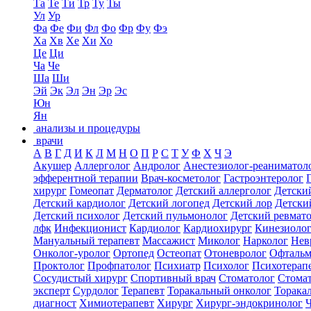
Та
Те
Ти
Тр
Ту
Ты
Ул
Ур
Фа
Фе
Фи
Фл
Фо
Фр
Фу
Фэ
Ха
Хв
Хе
Хи
Хо
Це
Ци
Ча
Че
Ша
Ши
Эй
Эк
Эл
Эн
Эр
Эс
Юн
Ян
анализы и процедуры
врачи
А
В
Г
Д
И
К
Л
М
Н
О
П
Р
С
Т
У
Ф
Х
Ч
Э
Акушер
Аллерголог
Андролог
Анестезиолог-реаниматол
эфферентной терапии
Врач-косметолог
Гастроэнтеролог
хирург
Гомеопат
Дерматолог
Детский аллерголог
Детски
Детский кардиолог
Детский логопед
Детский лор
Детски
Детский психолог
Детский пульмонолог
Детский ревмат
лфк
Инфекционист
Кардиолог
Кардиохирург
Кинезиоло
Мануальный терапевт
Массажист
Миколог
Нарколог
Нев
Онколог-уролог
Ортопед
Остеопат
Отоневролог
Офтальм
Проктолог
Профпатолог
Психиатр
Психолог
Психотерап
Сосудистый хирург
Спортивный врач
Стоматолог
Стомат
эксперт
Сурдолог
Терапевт
Торакальный онколог
Торака
диагност
Химиотерапевт
Хирург
Хирург-эндокринолог
Ч