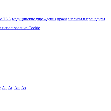
ие ТАА
медицинские учреждения
врачи
анализы и процедуры
а использование Cookie
у
Аф
Ац
Аш
Аэ