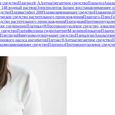
е средство
Плагрил® А
Антиагрегантное средство
Плазадол
Аналь
 148 водный раствор
Электролитов баланс восстанавливающее с
дство
Плазмастабил 200
Плазмозамещающее средство
Плаквенил
ческое средство растительного происхождения
Плантаго-Плюс
Го
едство растительного происхождения
Платидиам
Противоопухолев
щее соединение
Платикад®
Противоопухолевое средство, алкили
 средство
Платифиллина гидротартрат
М-холиноблокатор
Плацен
Плегриди
Иммуномодулирующее средство
Пленалгин
Анальгезир
онового насоса ингибитор
Плетакс®
Антиагрегантное средство
П
лазмозамещающее средство
Платинол
Противоопухолевое средст