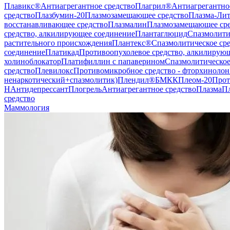
Плавикс®
Антиагрегантное средство
Плагрил®
Антиагрегантно
средство
Плазбумин-20
Плазмозамещающее средство
Плазма-Лит
восстанавливающее средство
Плазмалин
Плазмозамещающее сре
средство, алкилирующее соединение
Плантаглюцид
Спазмолити
растительного происхождения
Плантекс®
Спазмолитическое ср
соединение
Платикад
Противоопухолевое средство, алкилирую
холиноблокатор
Платифиллин с папаверином
Спазмолитическое
средство
Плевилокс
Противомикробное средство - фторхинолон
ненаркотический+спазмолитик)
Плендил®
БМКК
Плеом-20
Прот
Н
Антидепрессант
Плогрель
Антиагрегантное средство
Плазма
П
средство
Маммология