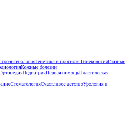
строэнтерология
Генетика и прогнозы
Гинекология
Глазные
рдиология
Кожные болезни
Ортопедия
Педиатрия
Первая помощь
Пластическая
тание
Стоматология
Счастливое детство
Урология и