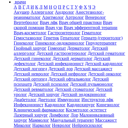
врачи
А
В
Г
Д
И
К
Л
М
Н
О
П
Р
С
Т
У
Ф
Х
Ч
Э
Акушер
Аллерголог
Андролог
Анестезиолог-
реаниматолог
Аритмолог
Артролог
Венеролог
Вертебролог
Врач лфк
Врач общей практики
Врач
скорой помощи
Врач узи
Врач эфферентной терапии
Врач-косметолог
Гастроэнтеролог
Гематолог
Гемостазиолог
Генетик
Гепатолог
Гериатр (геронтолог)
Гинеколог
Гинеколог-эндокринолог
Гирудотерапевт
Гнойный хирург
Гомеопат
Дерматолог
Детский
аллерголог
Детский гастроэнтеролог
Детский гематолог
Детский гинеколог
Детский дерматолог
Детский
дефектолог
Детский инфекционист
Детский кардиолог
Детский логопед
Детский лор
Детский массажист
Детский невролог
Детский нефролог
Детский онколог
Детский ортопед
Детский офтальмолог
Детский
психиатр
Детский психолог
Детский пульмонолог
Детский ревматолог
Детский стоматолог
Детский
уролог
Детский хирург
Детский эндокринолог
Диабетолог
Диетолог
Иммунолог
Инструктор лфк
Инфекционист
Кардиолог
Кардиохирург
Кинезиолог
Клинический фармаколог
Косметолог-эстетист
Лазерный хирург
Лимфолог
Лор
Малоинвазивный
хирург
Маммолог
Мануальный терапевт
Массажист
Миколог
Нарколог
Невролог
Нейропсихолог