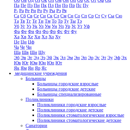
Об
Ов
Од
Оз
Ок
Ол
Ом
Он
Оп
Ор
Ос
От
Оф
Оц
Па
Пе
Пз
Пи
Пк
Пл
Пн
По
Пр
Пс
Пу
Р-
Ра
Ре
Ри
Ро
Ру
Ры
Рэ
Ря
Са
Сб
Св
Се
Си
Ск
Сл
См
Сн
Со
Сп
Ср
Ст
Су
Сы
Сю
Та
Тв
Тг
Те
Ти
Тм
То
Тр
Ту
Ты
Тэ
Уб
Уг
Уз
Ук
Ул
Ум
Ун
Уп
Ур
Ус
Ут
Уф
Фа
Фе
Фи
Фл
Фо
Фр
Фс
Фт
Фу
Ха
Хв
Хе
Хи
Хл
Хо
Ху
Це
Ци
Цф
Ча
Че
Чи
Ша
Шв
Ши
Шу
Эб
Эв
Эг
Эд
Эз
Эй
Эк
Эл
Эм
Эн
Эп
Эр
Эс
Эт
Эу
Эф
Эх
Юв
Юг
Юм
Юн
Юп
Ют
Як
Ям
Ян
Яр
Яс
медицинские учреждения
Больницы
Больницы городские взрослые
Больницы городские детские
Больницы специализированные
Поликлиники
Поликлиники городские взрослые
Поликлиники городские детские
Поликлиники стоматологические взрослые
Поликлиники стоматологические детские
Санатории