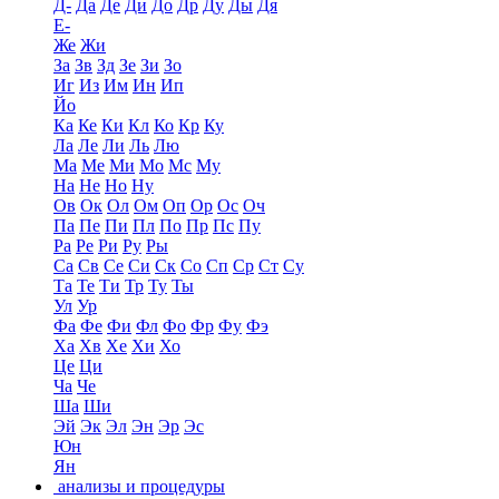
Д-
Да
Де
Ди
До
Др
Ду
Ды
Дя
Е-
Же
Жи
За
Зв
Зд
Зе
Зи
Зо
Иг
Из
Им
Ин
Ип
Йо
Ка
Ке
Ки
Кл
Ко
Кр
Ку
Ла
Ле
Ли
Ль
Лю
Ма
Ме
Ми
Мо
Мс
Му
На
Не
Но
Ну
Ов
Ок
Ол
Ом
Оп
Ор
Ос
Оч
Па
Пе
Пи
Пл
По
Пр
Пс
Пу
Ра
Ре
Ри
Ру
Ры
Са
Св
Се
Си
Ск
Со
Сп
Ср
Ст
Су
Та
Те
Ти
Тр
Ту
Ты
Ул
Ур
Фа
Фе
Фи
Фл
Фо
Фр
Фу
Фэ
Ха
Хв
Хе
Хи
Хо
Це
Ци
Ча
Че
Ша
Ши
Эй
Эк
Эл
Эн
Эр
Эс
Юн
Ян
анализы и процедуры