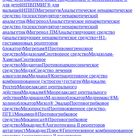
для детей
НПВП
МИГ® для
малышей
НПВП
Мигрениум
Анальгетическое ненаркотическое
средство (психостимулятор+ненаркотический
анальгетик)
Мигренол
Анальгетическое ненаркотическое
средство (психостимулятор+ненаркотический
анальгетик)
Мигренол ПМ
Анальгезирующее средство
(анальгезирующее ненаркотическое средство+H1-
гистаминовых рецепторов
блокатор)
Мигрепам®
Противомигренозное
средство
Мидазолам
Снотворное средство
Мидазолам-
Хамельн
Снотворное
средство
Мидантан
Противопаркинсоническое
средство
Мидзо
Средство лечения
алкоголизма
Мидиана®
Контрацептивное средство
комбинированное (эстроген+гестаген)
Мидокалм-
Рихтер
Миорелаксант центрального
действия
Мидокалм®
Миорелаксант центрального
действия
Мидриацил
М-холиноблокатор
Мидримакс®
М-
холиноблокатор
Мизол® Эвалар
Противогрибковое
средство
Мизопростол
Противоязвенное средство-
ПГЕ1
Микамин®
Противогрибковое
средство
Миканисал®
Противогрибковое
средство
Микардис®
Ангиотензина II рецепторов
антагонист
МикардисПлюс®
Гипотензивное комбинированное
средство (ангиотензина II рецепторов