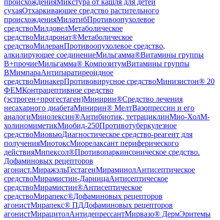
происхождения
Микстура от кашля для детей
сухая
Отхаркивающее средство растительного
происхождения
Милатиб
Противоопухолевое
средство
Милдовел
Метаболическое
средство
Милдронат®
Метаболическое
средство
Милеран
Противоопухолевое средство,
алкилирующее соединение
Мильгамма®
Витамины группы
B+прочие
Мильгамма® Композитум
Витамины группы
B
Мимпара
Антипаратиреоидное
средство
Минакер
Противовирусное средство
Минизистон® 20
ФЕМ
Контрацептивное средство
(эстроген+прогестаген)
Минирин®
Средство лечения
несахарного диабета
Минирин® Мелт
Вазопрессин и его
аналоги
Минолексин®
Антибиотик, тетрациклин
Мио-Хол
М-
холиномиметик
Миобид-250
Противотуберкулезное
средство
Миовью
Диагностическое средство-реагент для
получения
Миотокс
Миорелаксант периферического
действия
Мипексол®
Противопаркинсоническое средство.
Дофаминовых рецепторов
агонист.
Миражэль
Гестаген
Мираминол
Антисептическое
средство
Мирамистин-Дарница
Антисептическое
средство
Мирамистин®
Антисептическое
средство
Мирапекс®
Дофаминовых рецепторов
агонист
Мирапекс® ПД
Дофаминовых рецепторов
агонист
Мирацитол
Антидепрессант
Мирвазо® Дерм
Эритемы