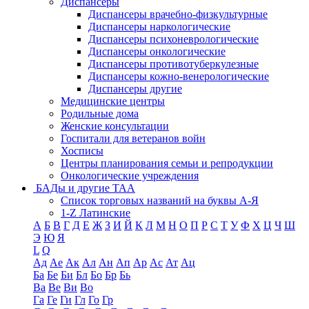
Диспансеры
Диспансеры врачебно-физкультурные
Диспансеры наркологические
Диспансеры психоневрологические
Диспансеры онкологические
Диспансеры противотуберкулезные
Диспансеры кожно-венерологические
Диспансеры другие
Медицинские центры
Родильные дома
Женские консультации
Госпитали для ветеранов войн
Хосписы
Центры планирования семьи и репродукции
Онкологические учреждения
БАДы и другие ТАА
Список торговых названий на буквы А-Я
1-Z Латинские
А
Б
В
Г
Д
Е
Ж
З
И
Й
К
Л
М
Н
О
П
Р
С
Т
У
Ф
Х
Ц
Ч
Ш
Э
Ю
Я
L
Q
Ад
Ае
Ак
Ал
Ан
Ап
Ар
Ас
Ат
Ац
Ба
Бе
Би
Бл
Бо
Бр
Бь
Ва
Ве
Ви
Во
Га
Ге
Ги
Гл
Го
Гр