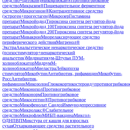
средство+цитокин)
Микофлюкан®
Противогрибковое
средство
Микразим®
Пищеварительное ферментное
средство
Микрогинон®
Контрацептивное средство
(эстроген+прогестаген)
Микрозер
Гистамина
препарат
Микройодид
Тироксина синтеза регулятор-йода
препарат
Микройодид 100
Тироксина синтеза регулятор-йода
препарат
Микройодид 200
Тироксина синтеза регулятор-йода
препарат
Мивакрон
Миорелаксирующее средство
периферического действия
Мигренол®
Экстра
Анальгетическое ненаркотическое средство
(психостимулятор+ненаркотический
анальгетик)
Мидриатикум-Штульн ПУ
М-
холиноблокатор
Мидрум
М-
холиноблокатор
Миеластра
Лейкопоэза
стимулятор
Микобутин
Антибиотик, рифамицин
Микобутин-
Росс
Антибиотик,
рифамицин
Микозолон
Глюкокортикостероид+противогрибково
средство
Миконихол
Противогрибковое
средство
Миконорм
Противогрибковое
средство
Микосептин®
Противогрибковое
средство
Микофенолат Сандоз
Иммунодепрессивное
средство
Микролакс®
Слабительное
средство
Микрофлю
МИБП-вакцина
Миксол-
ОД
НПВП
Микстура от кашля для взрослых
сухая
Отхаркивающее средство растительного