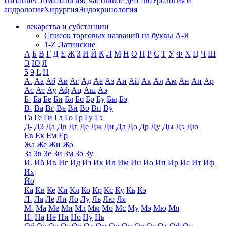
Питание
Стоматология
Счастливое детство
Урология и
андрология
Хирургия
Эндокринология
лекарства и субстанции
Список торговых названий на буквы А-Я
1-Z Латинские
А
Б
В
Г
Д
Е
Ж
З
И
Й
К
Л
М
Н
О
П
Р
С
Т
У
Ф
Х
Ц
Ч
Ш
Э
Ю
Я
5
9
L
H
А.
Аа
Аб
Ав
Аг
Ад
Ае
Аз
Аи
Ай
Ак
Ал
Ам
Ан
Ап
Ар
Ас
Ат
Ау
Аф
Ац
Аш
Аэ
Б-
Ба
Бе
Би
Бл
Бо
Бр
Бу
Бы
Бэ
В-
Ва
Вг
Ве
Ви
Во
Вп
Ву
Га
Ге
Ги
Гл
Го
Гр
Гу
Гэ
Д-
Д3
Да
Дв
Дг
Де
Дж
Ди
Дл
До
Др
Ду
Ды
Дэ
Дю
Ев
Ек
Ем
Ер
Жа
Же
Жи
Жо
За
Зв
Зе
Зи
Зм
Зо
Зу
И.
Иб
Ив
Иг
Ид
Из
Ик
Ил
Им
Ин
Ио
Ип
Ир
Ис
Ит
Иф
Их
Йо
Ка
Кв
Ке
Ки
Кл
Ко
Кр
Кс
Ку
Кь
Кэ
Л-
Ла
Ле
Ли
Ло
Лу
Ль
Лю
Ля
М-
Ма
Ме
Ми
Мл
Мм
Мо
Мс
Му
Мэ
Мю
Мя
Н-
На
Не
Ни
Но
Ну
Нь