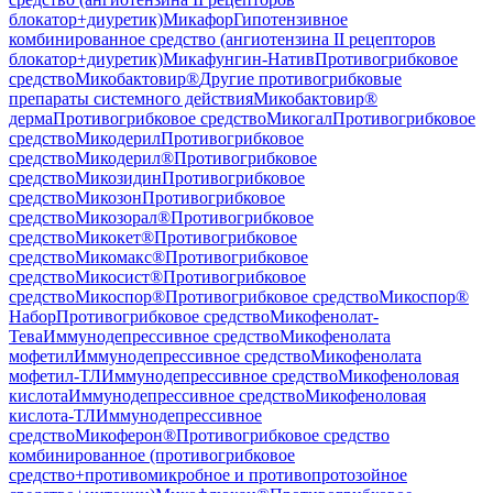
блокатор+диуретик)
Микафор
Гипотензивное
комбинированное средство (ангиотензина II рецепторов
блокатор+диуретик)
Микафунгин-Натив
Противогрибковое
средство
Микобактовир®
Другие противогрибковые
препараты системного действия
Микобактовир®
дерма
Противогрибковое средство
Микогал
Противогрибковое
средство
Микодерил
Противогрибковое
средство
Микодерил®
Противогрибковое
средство
Микозидин
Противогрибковое
средство
Микозон
Противогрибковое
средство
Микозорал®
Противогрибковое
средство
Микокет®
Противогрибковое
средство
Микомакс®
Противогрибковое
средство
Микосист®
Противогрибковое
средство
Микоспор®
Противогрибковое средство
Микоспор®
Набор
Противогрибковое средство
Микофенолат-
Тева
Иммунодепрессивное средство
Микофенолата
мофетил
Иммунодепрессивное средство
Микофенолата
мофетил-ТЛ
Иммунодепрессивное средство
Микофеноловая
кислота
Иммунодепрессивное средство
Микофеноловая
кислота-ТЛ
Иммунодепрессивное
средство
Микоферон®
Противогрибковое средство
комбинированное (противогрибковое
средство+противомикробное и противопротозойное