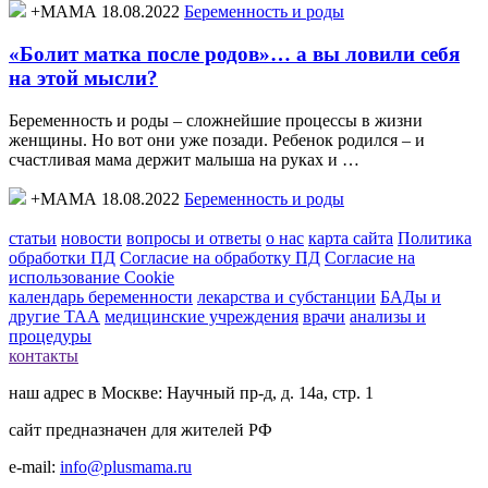
+МАМА 18.08.2022
Беременность и роды
«Болит матка после родов»… а вы ловили себя
на этой мысли?
Беременность и роды – сложнейшие процессы в жизни
женщины. Но вот они уже позади. Ребенок родился – и
счастливая мама держит малыша на руках и …
+МАМА 18.08.2022
Беременность и роды
статьи
новости
вопросы и ответы
о нас
карта сайта
Политика
обработки ПД
Согласие на обработку ПД
Согласие на
использование Cookie
календарь беременности
лекарства и субстанции
БАДы и
другие ТАА
медицинские учреждения
врачи
анализы и
процедуры
контакты
наш адрес в Москве: Научный пр-д, д. 14а, стр. 1
сайт предназначен для жителей РФ
e-mail:
info@plusmama.ru