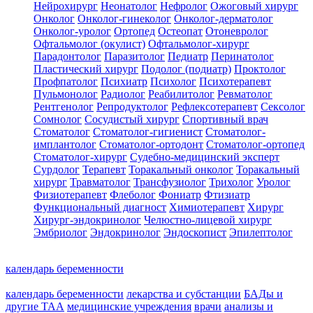
Нейрохирург
Неонатолог
Нефролог
Ожоговый хирург
Онколог
Онколог-гинеколог
Онколог-дерматолог
Онколог-уролог
Ортопед
Остеопат
Отоневролог
Офтальмолог (окулист)
Офтальмолог-хирург
Парадонтолог
Паразитолог
Педиатр
Перинатолог
Пластический хирург
Подолог (подиатр)
Проктолог
Профпатолог
Психиатр
Психолог
Психотерапевт
Пульмонолог
Радиолог
Реабилитолог
Ревматолог
Рентгенолог
Репродуктолог
Рефлексотерапевт
Сексолог
Сомнолог
Сосудистый хирург
Спортивный врач
Стоматолог
Стоматолог-гигиенист
Стоматолог-
имплантолог
Стоматолог-ортодонт
Стоматолог-ортопед
Стоматолог-хирург
Судебно-медицинский эксперт
Сурдолог
Терапевт
Торакальный онколог
Торакальный
хирург
Травматолог
Трансфузиолог
Трихолог
Уролог
Физиотерапевт
Флеболог
Фониатр
Фтизиатр
Функциональный диагност
Химиотерапевт
Хирург
Хирург-эндокринолог
Челюстно-лицевой хирург
Эмбриолог
Эндокринолог
Эндоскопист
Эпилептолог
календарь беременности
календарь беременности
лекарства и субстанции
БАДы и
другие ТАА
медицинские учреждения
врачи
анализы и