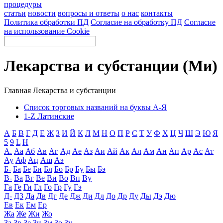
процедуры
статьи
новости
вопросы и ответы
о нас
контакты
Политика обработки ПД
Согласие на обработку ПД
Согласие
на использование Cookie
Лекарства и субстанции (Ми)
Главная
Лекарства и субстанции
Список торговых названий на буквы А-Я
1-Z Латинские
А
Б
В
Г
Д
Е
Ж
З
И
Й
К
Л
М
Н
О
П
Р
С
Т
У
Ф
Х
Ц
Ч
Ш
Э
Ю
Я
5
9
L
H
А.
Аа
Аб
Ав
Аг
Ад
Ае
Аз
Аи
Ай
Ак
Ал
Ам
Ан
Ап
Ар
Ас
Ат
Ау
Аф
Ац
Аш
Аэ
Б-
Ба
Бе
Би
Бл
Бо
Бр
Бу
Бы
Бэ
В-
Ва
Вг
Ве
Ви
Во
Вп
Ву
Га
Ге
Ги
Гл
Го
Гр
Гу
Гэ
Д-
Д3
Да
Дв
Дг
Де
Дж
Ди
Дл
До
Др
Ду
Ды
Дэ
Дю
Ев
Ек
Ем
Ер
Жа
Же
Жи
Жо
За
Зв
Зе
Зи
Зм
Зо
Зу