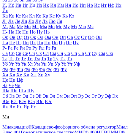
И.
Иб
Ив
Иг
Ид
Из
Ик
Ил
Им
Ин
Ио
Ип
Ир
Ис
Ит
Иф
Их
Йо
Ка
Кв
Ке
Ки
Кл
Ко
Кр
Кс
Ку
Кь
Кэ
Л-
Ла
Ле
Ли
Ло
Лу
Ль
Лю
Ля
М-
Ма
Ме
Ми
Мл
Мм
Мо
Мс
Му
Мэ
Мю
Мя
Н-
На
Не
Ни
Но
Ну
Нь
Об
Ов
Од
Оз
Ок
Ол
Ом
Он
Оп
Ор
Ос
От
Оф
Оц
Па
Пе
Пз
Пи
Пк
Пл
Пн
По
Пр
Пс
Пу
Р-
Ра
Ре
Ри
Ро
Ру
Ры
Рэ
Ря
Са
Сб
Св
Се
Си
Ск
Сл
См
Сн
Со
Сп
Ср
Ст
Су
Сы
Сю
Та
Тв
Тг
Те
Ти
Тм
То
Тр
Ту
Ты
Тэ
Уб
Уг
Уз
Ук
Ул
Ум
Ун
Уп
Ур
Ус
Ут
Уф
Фа
Фе
Фи
Фл
Фо
Фр
Фс
Фт
Фу
Ха
Хв
Хе
Хи
Хл
Хо
Ху
Це
Ци
Цф
Ча
Че
Чи
Ша
Шв
Ши
Шу
Эб
Эв
Эг
Эд
Эз
Эй
Эк
Эл
Эм
Эн
Эп
Эр
Эс
Эт
Эу
Эф
Эх
Юв
Юг
Юм
Юн
Юп
Ют
Як
Ям
Ян
Яр
Яс
Ми
Миакальцик®
Кальциево-фосфорного обмена регулятор
Миал
Эдас-401
Гомеопатическое средство
МИГ® 400
НПВП
МИГ®