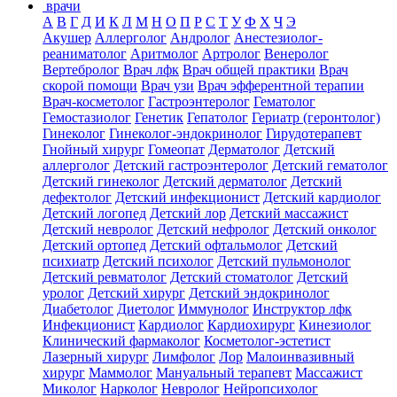
врачи
А
В
Г
Д
И
К
Л
М
Н
О
П
Р
С
Т
У
Ф
Х
Ч
Э
Акушер
Аллерголог
Андролог
Анестезиолог-
реаниматолог
Аритмолог
Артролог
Венеролог
Вертебролог
Врач лфк
Врач общей практики
Врач
скорой помощи
Врач узи
Врач эфферентной терапии
Врач-косметолог
Гастроэнтеролог
Гематолог
Гемостазиолог
Генетик
Гепатолог
Гериатр (геронтолог)
Гинеколог
Гинеколог-эндокринолог
Гирудотерапевт
Гнойный хирург
Гомеопат
Дерматолог
Детский
аллерголог
Детский гастроэнтеролог
Детский гематолог
Детский гинеколог
Детский дерматолог
Детский
дефектолог
Детский инфекционист
Детский кардиолог
Детский логопед
Детский лор
Детский массажист
Детский невролог
Детский нефролог
Детский онколог
Детский ортопед
Детский офтальмолог
Детский
психиатр
Детский психолог
Детский пульмонолог
Детский ревматолог
Детский стоматолог
Детский
уролог
Детский хирург
Детский эндокринолог
Диабетолог
Диетолог
Иммунолог
Инструктор лфк
Инфекционист
Кардиолог
Кардиохирург
Кинезиолог
Клинический фармаколог
Косметолог-эстетист
Лазерный хирург
Лимфолог
Лор
Малоинвазивный
хирург
Маммолог
Мануальный терапевт
Массажист
Миколог
Нарколог
Невролог
Нейропсихолог