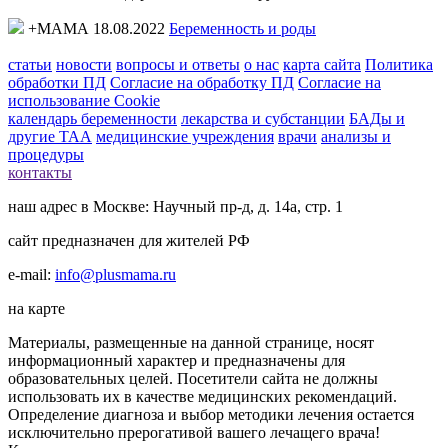
+МАМА 18.08.2022
Беременность и роды
статьи
новости
вопросы и ответы
о нас
карта сайта
Политика
обработки ПД
Согласие на обработку ПД
Согласие на
использование Cookie
календарь беременности
лекарства и субстанции
БАДы и
другие ТАА
медицинские учреждения
врачи
анализы и
процедуры
контакты
наш адрес в Москве: Научный пр-д, д. 14а, стр. 1
сайт предназначен для жителей РФ
e-mail:
info@plusmama.ru
на карте
Материалы, размещенные на данной странице, носят
информационный характер и предназначены для
образовательных целей. Посетители сайта не должны
использовать их в качестве медицинских рекомендаций.
Определение диагноза и выбор методики лечения остается
исключительно прерогативой вашего лечащего врача!