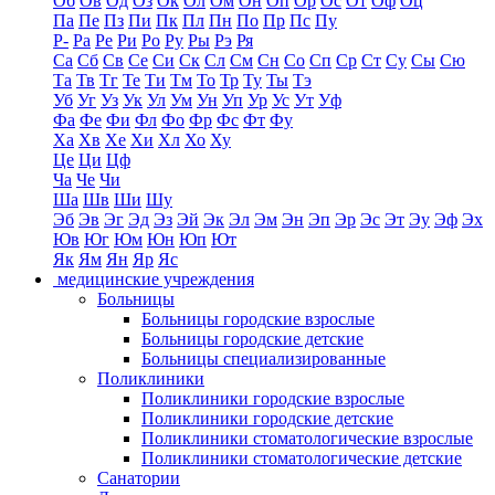
Об
Ов
Од
Оз
Ок
Ол
Ом
Он
Оп
Ор
Ос
От
Оф
Оц
Па
Пе
Пз
Пи
Пк
Пл
Пн
По
Пр
Пс
Пу
Р-
Ра
Ре
Ри
Ро
Ру
Ры
Рэ
Ря
Са
Сб
Св
Се
Си
Ск
Сл
См
Сн
Со
Сп
Ср
Ст
Су
Сы
Сю
Та
Тв
Тг
Те
Ти
Тм
То
Тр
Ту
Ты
Тэ
Уб
Уг
Уз
Ук
Ул
Ум
Ун
Уп
Ур
Ус
Ут
Уф
Фа
Фе
Фи
Фл
Фо
Фр
Фс
Фт
Фу
Ха
Хв
Хе
Хи
Хл
Хо
Ху
Це
Ци
Цф
Ча
Че
Чи
Ша
Шв
Ши
Шу
Эб
Эв
Эг
Эд
Эз
Эй
Эк
Эл
Эм
Эн
Эп
Эр
Эс
Эт
Эу
Эф
Эх
Юв
Юг
Юм
Юн
Юп
Ют
Як
Ям
Ян
Яр
Яс
медицинские учреждения
Больницы
Больницы городские взрослые
Больницы городские детские
Больницы специализированные
Поликлиники
Поликлиники городские взрослые
Поликлиники городские детские
Поликлиники стоматологические взрослые
Поликлиники стоматологические детские
Санатории