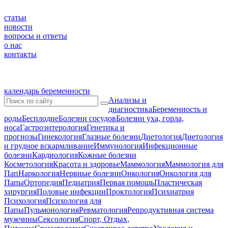
статьи
новости
вопросы и ответы
о нас
контакты
календарь беременности
Анализы и
диагностика
Беременность и
роды
Бесплодие
Болезни сосудов
Болезни уха, горла,
носа
Гастроэнтерология
Генетика и
прогнозы
Гинекология
Глазные болезни
Диетология
Диетология
и грудное вскармливание
Иммунология
Инфекционные
болезни
Кардиология
Кожные болезни
Косметология
Красота и здоровье
Маммология
Маммология для
Пап
Наркология
Нервные болезни
Онкология
Онкология для
Папы
Ортопедия
Педиатрия
Первая помощь
Пластическая
хирургия
Половые инфекции
Проктология
Психиатрия
Психология
Психология для
Папы
Пульмонология
Ревматология
Репродуктивная система
мужчины
Сексология
Спорт, Отдых,