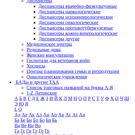
Диспансеры
Диспансеры врачебно-физкультурные
Диспансеры наркологические
Диспансеры психоневрологические
Диспансеры онкологические
Диспансеры противотуберкулезные
Диспансеры кожно-венерологические
Диспансеры другие
Медицинские центры
Родильные дома
Женские консультации
Госпитали для ветеранов войн
Хосписы
Центры планирования семьи и репродукции
Онкологические учреждения
БАДы и другие ТАА
Список торговых названий на буквы А-Я
1-Z Латинские
А
Б
В
Г
Д
Е
Ж
З
И
Й
К
Л
М
Н
О
П
Р
С
Т
У
Ф
Х
Ц
Ч
Ш
Э
Ю
Я
L
Q
Ад
Ае
Ак
Ал
Ан
Ап
Ар
Ас
Ат
Ац
Ба
Бе
Би
Бл
Бо
Бр
Бь
Ва
Ве
Ви
Во
Га
Ге
Ги
Гл
Го
Гр