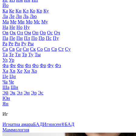
Йо
Ка
Ке
Ки
Кл
Ко
Кр
Ку
Ла
Ле
Ли
Ль
Лю
Ма
Ме
Ми
Мо
Мс
Му
На
Не
Но
Ну
Ов
Ок
Ол
Ом
Оп
Ор
Ос
Оч
Па
Пе
Пи
Пл
По
Пр
Пс
Пу
Ра
Ре
Ри
Ру
Ры
Са
Св
Се
Си
Ск
Со
Сп
Ср
Ст
Су
Та
Те
Ти
Тр
Ту
Ты
Ул
Ур
Фа
Фе
Фи
Фл
Фо
Фр
Фу
Фэ
Ха
Хв
Хе
Хи
Хо
Це
Ци
Ча
Че
Ша
Ши
Эй
Эк
Эл
Эн
Эр
Эс
Юн
Ян
Иг
Игнатиа амара
БАД
Игнисен®
БАД
Маммология