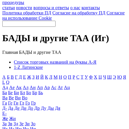
процедуры
статьи
новости
вопросы и ответы
о нас
контакты
Политика обработки ПД
Согласие на обработку ПД
Согласие
на использование Cookie
БАДЫ и другие ТАА (Иг)
Главная
БАДЫ и другие ТАА
Список торговых названий на буквы А-Я
1-Z Латинские
А
Б
В
Г
Д
Е
Ж
З
И
Й
К
Л
М
Н
О
П
Р
С
Т
У
Ф
Х
Ц
Ч
Ш
Э
Ю
Я
L
Q
Ад
Ае
Ак
Ал
Ан
Ап
Ар
Ас
Ат
Ац
Ба
Бе
Би
Бл
Бо
Бр
Бь
Ва
Ве
Ви
Во
Га
Ге
Ги
Гл
Го
Гр
Д-
Да
Де
Ди
До
Др
Ду
Ды
Дя
Е-
Же
Жи
За
Зв
Зд
Зе
Зи
Зо
Иг
Из
Им
Ин
Ип