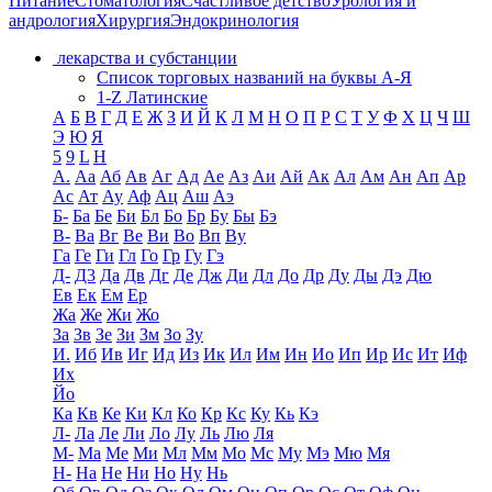
Питание
Стоматология
Счастливое детство
Урология и
андрология
Хирургия
Эндокринология
лекарства и субстанции
Список торговых названий на буквы А-Я
1-Z Латинские
А
Б
В
Г
Д
Е
Ж
З
И
Й
К
Л
М
Н
О
П
Р
С
Т
У
Ф
Х
Ц
Ч
Ш
Э
Ю
Я
5
9
L
H
А.
Аа
Аб
Ав
Аг
Ад
Ае
Аз
Аи
Ай
Ак
Ал
Ам
Ан
Ап
Ар
Ас
Ат
Ау
Аф
Ац
Аш
Аэ
Б-
Ба
Бе
Би
Бл
Бо
Бр
Бу
Бы
Бэ
В-
Ва
Вг
Ве
Ви
Во
Вп
Ву
Га
Ге
Ги
Гл
Го
Гр
Гу
Гэ
Д-
Д3
Да
Дв
Дг
Де
Дж
Ди
Дл
До
Др
Ду
Ды
Дэ
Дю
Ев
Ек
Ем
Ер
Жа
Же
Жи
Жо
За
Зв
Зе
Зи
Зм
Зо
Зу
И.
Иб
Ив
Иг
Ид
Из
Ик
Ил
Им
Ин
Ио
Ип
Ир
Ис
Ит
Иф
Их
Йо
Ка
Кв
Ке
Ки
Кл
Ко
Кр
Кс
Ку
Кь
Кэ
Л-
Ла
Ле
Ли
Ло
Лу
Ль
Лю
Ля
М-
Ма
Ме
Ми
Мл
Мм
Мо
Мс
Му
Мэ
Мю
Мя
Н-
На
Не
Ни
Но
Ну
Нь