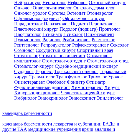
Нейрохирург
Неонатолог
Нефролог
Ожоговый хирург
Онколог
Онколог-гинеколог
Онколог-дерматолог
Онколог-уролог
Ортопед
Остеопат
Отоневролог
Офтальмолог (окулист)
Офтальмолог-хирург
Парадонтолог
Паразитолог
Педиатр
Перинатолог
Пластический хирург
Подолог (подиатр)
Проктолог
Профпатолог
Психиатр
Психолог
Психотерапевт
Пульмонолог
Радиолог
Реабилитолог
Ревматолог
Рентгенолог
Репродуктолог
Рефлексотерапевт
Сексолог
Сомнолог
Сосудистый хирург
Спортивный врач
Стоматолог
Стоматолог-гигиенист
Стоматолог-
имплантолог
Стоматолог-ортодонт
Стоматолог-ортопед
Стоматолог-хирург
Судебно-медицинский эксперт
Сурдолог
Терапевт
Торакальный онколог
Торакальный
хирург
Травматолог
Трансфузиолог
Трихолог
Уролог
Физиотерапевт
Флеболог
Фониатр
Фтизиатр
Функциональный диагност
Химиотерапевт
Хирург
Хирург-эндокринолог
Челюстно-лицевой хирург
Эмбриолог
Эндокринолог
Эндоскопист
Эпилептолог
календарь беременности
календарь беременности
лекарства и субстанции
БАДы и
другие ТАА
медицинские учреждения
врачи
анализы и