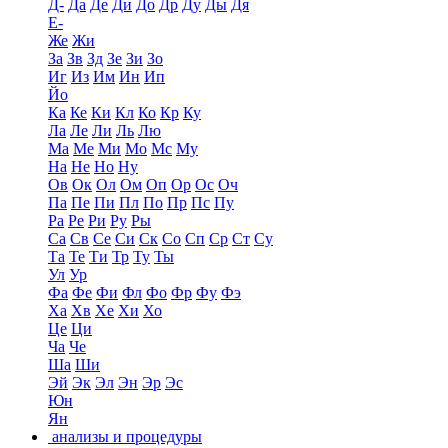
Д-
Да
Де
Ди
До
Др
Ду
Ды
Дя
Е-
Же
Жи
За
Зв
Зд
Зе
Зи
Зо
Иг
Из
Им
Ин
Ип
Йо
Ка
Ке
Ки
Кл
Ко
Кр
Ку
Ла
Ле
Ли
Ль
Лю
Ма
Ме
Ми
Мо
Мс
Му
На
Не
Но
Ну
Ов
Ок
Ол
Ом
Оп
Ор
Ос
Оч
Па
Пе
Пи
Пл
По
Пр
Пс
Пу
Ра
Ре
Ри
Ру
Ры
Са
Св
Се
Си
Ск
Со
Сп
Ср
Ст
Су
Та
Те
Ти
Тр
Ту
Ты
Ул
Ур
Фа
Фе
Фи
Фл
Фо
Фр
Фу
Фэ
Ха
Хв
Хе
Хи
Хо
Це
Ци
Ча
Че
Ша
Ши
Эй
Эк
Эл
Эн
Эр
Эс
Юн
Ян
анализы и процедуры