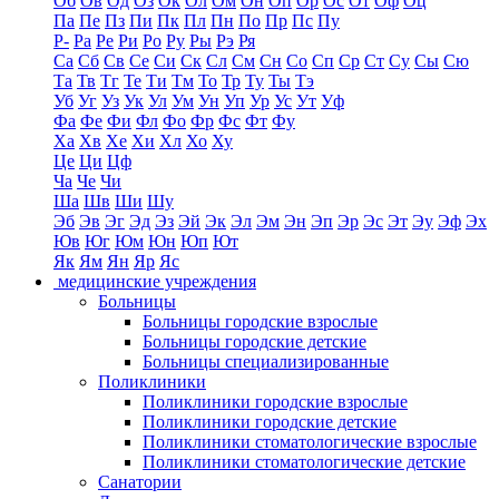
Об
Ов
Од
Оз
Ок
Ол
Ом
Он
Оп
Ор
Ос
От
Оф
Оц
Па
Пе
Пз
Пи
Пк
Пл
Пн
По
Пр
Пс
Пу
Р-
Ра
Ре
Ри
Ро
Ру
Ры
Рэ
Ря
Са
Сб
Св
Се
Си
Ск
Сл
См
Сн
Со
Сп
Ср
Ст
Су
Сы
Сю
Та
Тв
Тг
Те
Ти
Тм
То
Тр
Ту
Ты
Тэ
Уб
Уг
Уз
Ук
Ул
Ум
Ун
Уп
Ур
Ус
Ут
Уф
Фа
Фе
Фи
Фл
Фо
Фр
Фс
Фт
Фу
Ха
Хв
Хе
Хи
Хл
Хо
Ху
Це
Ци
Цф
Ча
Че
Чи
Ша
Шв
Ши
Шу
Эб
Эв
Эг
Эд
Эз
Эй
Эк
Эл
Эм
Эн
Эп
Эр
Эс
Эт
Эу
Эф
Эх
Юв
Юг
Юм
Юн
Юп
Ют
Як
Ям
Ян
Яр
Яс
медицинские учреждения
Больницы
Больницы городские взрослые
Больницы городские детские
Больницы специализированные
Поликлиники
Поликлиники городские взрослые
Поликлиники городские детские
Поликлиники стоматологические взрослые
Поликлиники стоматологические детские
Санатории