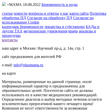
+МАМА 18.08.2022
Беременность и роды
статьи
новости
вопросы и ответы
о нас
карта сайта
Политика
обработки ПД
Согласие на обработку ПД
Согласие на
использование Cookie
календарь беременности
лекарства и субстанции
БАДы и
другие ТАА
медицинские учреждения
врачи
анализы и
процедуры
контакты
наш адрес в Москве: Научный пр-д, д. 14а, стр. 1
сайт предназначен для жителей РФ
e-mail:
info@plusmama.ru
на карте
Материалы, размещенные на данной странице, носят
информационный характер и предназначены для
образовательных целей. Посетители сайта не должны
использовать их в качестве медицинских рекомендаций.
Определение диагноза и выбор методики лечения остается
исключительно прерогативой вашего лечащего врача!
Компания не несет ответственности за возможные