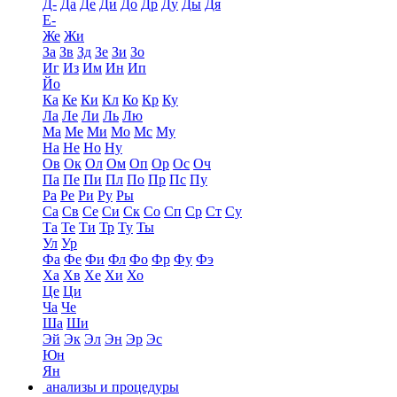
Д-
Да
Де
Ди
До
Др
Ду
Ды
Дя
Е-
Же
Жи
За
Зв
Зд
Зе
Зи
Зо
Иг
Из
Им
Ин
Ип
Йо
Ка
Ке
Ки
Кл
Ко
Кр
Ку
Ла
Ле
Ли
Ль
Лю
Ма
Ме
Ми
Мо
Мс
Му
На
Не
Но
Ну
Ов
Ок
Ол
Ом
Оп
Ор
Ос
Оч
Па
Пе
Пи
Пл
По
Пр
Пс
Пу
Ра
Ре
Ри
Ру
Ры
Са
Св
Се
Си
Ск
Со
Сп
Ср
Ст
Су
Та
Те
Ти
Тр
Ту
Ты
Ул
Ур
Фа
Фе
Фи
Фл
Фо
Фр
Фу
Фэ
Ха
Хв
Хе
Хи
Хо
Це
Ци
Ча
Че
Ша
Ши
Эй
Эк
Эл
Эн
Эр
Эс
Юн
Ян
анализы и процедуры