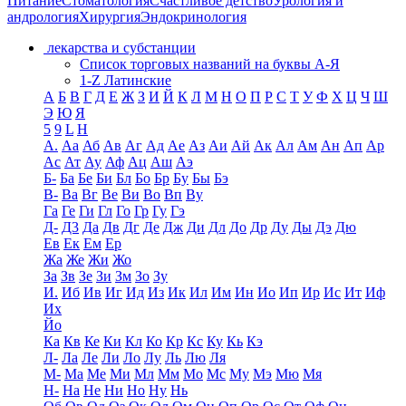
Питание
Стоматология
Счастливое детство
Урология и
андрология
Хирургия
Эндокринология
лекарства и субстанции
Список торговых названий на буквы А-Я
1-Z Латинские
А
Б
В
Г
Д
Е
Ж
З
И
Й
К
Л
М
Н
О
П
Р
С
Т
У
Ф
Х
Ц
Ч
Ш
Э
Ю
Я
5
9
L
H
А.
Аа
Аб
Ав
Аг
Ад
Ае
Аз
Аи
Ай
Ак
Ал
Ам
Ан
Ап
Ар
Ас
Ат
Ау
Аф
Ац
Аш
Аэ
Б-
Ба
Бе
Би
Бл
Бо
Бр
Бу
Бы
Бэ
В-
Ва
Вг
Ве
Ви
Во
Вп
Ву
Га
Ге
Ги
Гл
Го
Гр
Гу
Гэ
Д-
Д3
Да
Дв
Дг
Де
Дж
Ди
Дл
До
Др
Ду
Ды
Дэ
Дю
Ев
Ек
Ем
Ер
Жа
Же
Жи
Жо
За
Зв
Зе
Зи
Зм
Зо
Зу
И.
Иб
Ив
Иг
Ид
Из
Ик
Ил
Им
Ин
Ио
Ип
Ир
Ис
Ит
Иф
Их
Йо
Ка
Кв
Ке
Ки
Кл
Ко
Кр
Кс
Ку
Кь
Кэ
Л-
Ла
Ле
Ли
Ло
Лу
Ль
Лю
Ля
М-
Ма
Ме
Ми
Мл
Мм
Мо
Мс
Му
Мэ
Мю
Мя
Н-
На
Не
Ни
Но
Ну
Нь