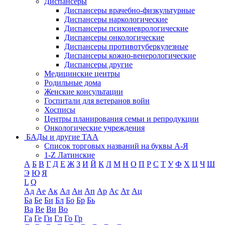
Диспансеры
Диспансеры врачебно-физкультурные
Диспансеры наркологические
Диспансеры психоневрологические
Диспансеры онкологические
Диспансеры противотуберкулезные
Диспансеры кожно-венерологические
Диспансеры другие
Медицинские центры
Родильные дома
Женские консультации
Госпитали для ветеранов войн
Хосписы
Центры планирования семьи и репродукции
Онкологические учреждения
БАДы и другие ТАА
Список торговых названий на буквы А-Я
1-Z Латинские
А
Б
В
Г
Д
Е
Ж
З
И
Й
К
Л
М
Н
О
П
Р
С
Т
У
Ф
Х
Ц
Ч
Ш
Э
Ю
Я
L
Q
Ад
Ае
Ак
Ал
Ан
Ап
Ар
Ас
Ат
Ац
Ба
Бе
Би
Бл
Бо
Бр
Бь
Ва
Ве
Ви
Во
Га
Ге
Ги
Гл
Го
Гр