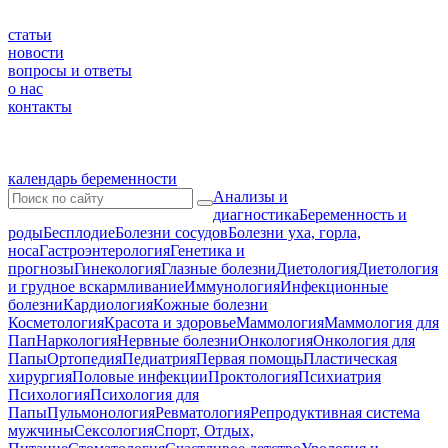
статьи
новости
вопросы и ответы
о нас
контакты
календарь беременности
Анализы и
диагностика
Беременность и
роды
Бесплодие
Болезни сосудов
Болезни уха, горла,
носа
Гастроэнтерология
Генетика и
прогнозы
Гинекология
Глазные болезни
Диетология
Диетология
и грудное вскармливание
Иммунология
Инфекционные
болезни
Кардиология
Кожные болезни
Косметология
Красота и здоровье
Маммология
Маммология для
Пап
Наркология
Нервные болезни
Онкология
Онкология для
Папы
Ортопедия
Педиатрия
Первая помощь
Пластическая
хирургия
Половые инфекции
Проктология
Психиатрия
Психология
Психология для
Папы
Пульмонология
Ревматология
Репродуктивная система
мужчины
Сексология
Спорт, Отдых,