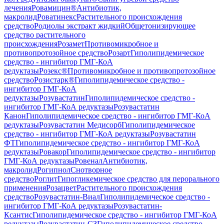
лечения
Ровамицин®
Антибиотик,
макролид
Роватинекс
Растительного происхождения
средство
Родиолы экстракт жидкий
Общетонизирующее
средство растительного
происхождения
Розамет
Противомикробное и
противопротозойное средство
Розарт
Гиполипидемическое
средство - ингибитор ГМГ-КоА
редуктазы
Розекс®
Противомикробное и противопротозойное
средство
Розистарк®
Гиполипидемическое средство -
ингибитор ГМГ-КоА
редуктазы
Розувастатин
Гиполипидемическое средство -
ингибитор ГМГ-КоА редуктазы
Розувастатин
Канон
Гиполипидемическое средство - ингибитор ГМГ-КоА
редуктазы
Розувастатин Медисорб
Гиполипидемическое
средство - ингибитор ГМГ-КоА редуктазы
Розувастатин
ФТ
Гиполипидемическое средство - ингибитор ГМГ-КоА
редуктазы
Ровакор
Гиполипидемическое средство - ингибитор
ГМГ-КоА редуктазы
Ровенал
Антибиотик,
макролид
Рогипнол
Снотворное
средство
Роглит
Гипогликемическое средство для перорального
применения
Розацвет
Растительного происхождения
средство
Розувастатин-Виал
Гиполипидемическое средство -
ингибитор ГМГ-КоА редуктазы
Розувастатин-
Ксантис
Гиполипидемическое средство - ингибитор ГМГ-КоА
редуктазы
Розувастатин-СЗ
Гиполипидемическое средство -