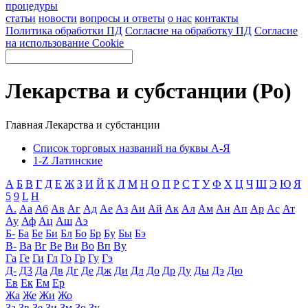
процедуры
статьи
новости
вопросы и ответы
о нас
контакты
Политика обработки ПД
Согласие на обработку ПД
Согласие
на использование Cookie
Лекарства и субстанции (Ро)
Главная
Лекарства и субстанции
Список торговых названий на буквы А-Я
1-Z Латинские
А
Б
В
Г
Д
Е
Ж
З
И
Й
К
Л
М
Н
О
П
Р
С
Т
У
Ф
Х
Ц
Ч
Ш
Э
Ю
Я
5
9
L
H
А.
Аа
Аб
Ав
Аг
Ад
Ае
Аз
Аи
Ай
Ак
Ал
Ам
Ан
Ап
Ар
Ас
Ат
Ау
Аф
Ац
Аш
Аэ
Б-
Ба
Бе
Би
Бл
Бо
Бр
Бу
Бы
Бэ
В-
Ва
Вг
Ве
Ви
Во
Вп
Ву
Га
Ге
Ги
Гл
Го
Гр
Гу
Гэ
Д-
Д3
Да
Дв
Дг
Де
Дж
Ди
Дл
До
Др
Ду
Ды
Дэ
Дю
Ев
Ек
Ем
Ер
Жа
Же
Жи
Жо
За
Зв
Зе
Зи
Зм
Зо
Зу