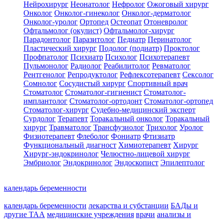
Нейрохирург
Неонатолог
Нефролог
Ожоговый хирург
Онколог
Онколог-гинеколог
Онколог-дерматолог
Онколог-уролог
Ортопед
Остеопат
Отоневролог
Офтальмолог (окулист)
Офтальмолог-хирург
Парадонтолог
Паразитолог
Педиатр
Перинатолог
Пластический хирург
Подолог (подиатр)
Проктолог
Профпатолог
Психиатр
Психолог
Психотерапевт
Пульмонолог
Радиолог
Реабилитолог
Ревматолог
Рентгенолог
Репродуктолог
Рефлексотерапевт
Сексолог
Сомнолог
Сосудистый хирург
Спортивный врач
Стоматолог
Стоматолог-гигиенист
Стоматолог-
имплантолог
Стоматолог-ортодонт
Стоматолог-ортопед
Стоматолог-хирург
Судебно-медицинский эксперт
Сурдолог
Терапевт
Торакальный онколог
Торакальный
хирург
Травматолог
Трансфузиолог
Трихолог
Уролог
Физиотерапевт
Флеболог
Фониатр
Фтизиатр
Функциональный диагност
Химиотерапевт
Хирург
Хирург-эндокринолог
Челюстно-лицевой хирург
Эмбриолог
Эндокринолог
Эндоскопист
Эпилептолог
календарь беременности
календарь беременности
лекарства и субстанции
БАДы и
другие ТАА
медицинские учреждения
врачи
анализы и