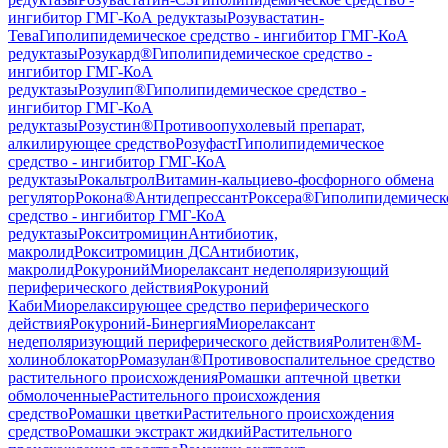
ингибитор ГМГ-КоА редуктазы
Розувастатин-
Тева
Гиполипидемическое средство - ингибитор ГМГ-КоА
редуктазы
Розукард®
Гиполипидемическое средство -
ингибитор ГМГ-КоА
редуктазы
Розулип®
Гиполипидемическое средство -
ингибитор ГМГ-КоА
редуктазы
Розустин®
Противоопухолевый препарат,
алкилирующее средство
Розуфаст
Гиполипидемическое
средство - ингибитор ГМГ-КоА
редуктазы
Рокальтрол
Витамин-кальциево-фосфорного обмена
регулятор
Рокона®
Антидепрессант
Роксера®
Гиполипидемическ
средство - ингибитор ГМГ-КоА
редуктазы
Рокситромицин
Антибиотик,
макролид
Рокситромицин ДС
Антибиотик,
макролид
Рокуроний
Миорелаксант недеполяризующий
периферического действия
Рокуроний
Каби
Миорелаксирующее средство периферического
действия
Рокуроний-Бинергия
Миорелаксант
недеполяризующий периферического действия
Ролитен®
М-
холиноблокатор
Ромазулан®
Противовоспалительное средство
растительного происхождения
Ромашки аптечной цветки
обмолоченные
Растительного происхождения
средство
Ромашки цветки
Растительного происхождения
средство
Ромашки экстракт жидкий
Растительного