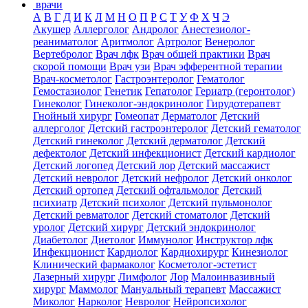
врачи
А
В
Г
Д
И
К
Л
М
Н
О
П
Р
С
Т
У
Ф
Х
Ч
Э
Акушер
Аллерголог
Андролог
Анестезиолог-
реаниматолог
Аритмолог
Артролог
Венеролог
Вертебролог
Врач лфк
Врач общей практики
Врач
скорой помощи
Врач узи
Врач эфферентной терапии
Врач-косметолог
Гастроэнтеролог
Гематолог
Гемостазиолог
Генетик
Гепатолог
Гериатр (геронтолог)
Гинеколог
Гинеколог-эндокринолог
Гирудотерапевт
Гнойный хирург
Гомеопат
Дерматолог
Детский
аллерголог
Детский гастроэнтеролог
Детский гематолог
Детский гинеколог
Детский дерматолог
Детский
дефектолог
Детский инфекционист
Детский кардиолог
Детский логопед
Детский лор
Детский массажист
Детский невролог
Детский нефролог
Детский онколог
Детский ортопед
Детский офтальмолог
Детский
психиатр
Детский психолог
Детский пульмонолог
Детский ревматолог
Детский стоматолог
Детский
уролог
Детский хирург
Детский эндокринолог
Диабетолог
Диетолог
Иммунолог
Инструктор лфк
Инфекционист
Кардиолог
Кардиохирург
Кинезиолог
Клинический фармаколог
Косметолог-эстетист
Лазерный хирург
Лимфолог
Лор
Малоинвазивный
хирург
Маммолог
Мануальный терапевт
Массажист
Миколог
Нарколог
Невролог
Нейропсихолог