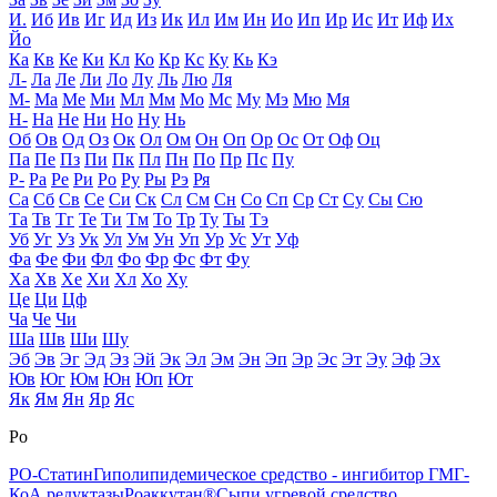
И.
Иб
Ив
Иг
Ид
Из
Ик
Ил
Им
Ин
Ио
Ип
Ир
Ис
Ит
Иф
Их
Йо
Ка
Кв
Ке
Ки
Кл
Ко
Кр
Кс
Ку
Кь
Кэ
Л-
Ла
Ле
Ли
Ло
Лу
Ль
Лю
Ля
М-
Ма
Ме
Ми
Мл
Мм
Мо
Мс
Му
Мэ
Мю
Мя
Н-
На
Не
Ни
Но
Ну
Нь
Об
Ов
Од
Оз
Ок
Ол
Ом
Он
Оп
Ор
Ос
От
Оф
Оц
Па
Пе
Пз
Пи
Пк
Пл
Пн
По
Пр
Пс
Пу
Р-
Ра
Ре
Ри
Ро
Ру
Ры
Рэ
Ря
Са
Сб
Св
Се
Си
Ск
Сл
См
Сн
Со
Сп
Ср
Ст
Су
Сы
Сю
Та
Тв
Тг
Те
Ти
Тм
То
Тр
Ту
Ты
Тэ
Уб
Уг
Уз
Ук
Ул
Ум
Ун
Уп
Ур
Ус
Ут
Уф
Фа
Фе
Фи
Фл
Фо
Фр
Фс
Фт
Фу
Ха
Хв
Хе
Хи
Хл
Хо
Ху
Це
Ци
Цф
Ча
Че
Чи
Ша
Шв
Ши
Шу
Эб
Эв
Эг
Эд
Эз
Эй
Эк
Эл
Эм
Эн
Эп
Эр
Эс
Эт
Эу
Эф
Эх
Юв
Юг
Юм
Юн
Юп
Ют
Як
Ям
Ян
Яр
Яс
Ро
РО-Статин
Гиполипидемическое средство - ингибитор ГМГ-
КоА редуктазы
Роаккутан®
Сыпи угревой средство