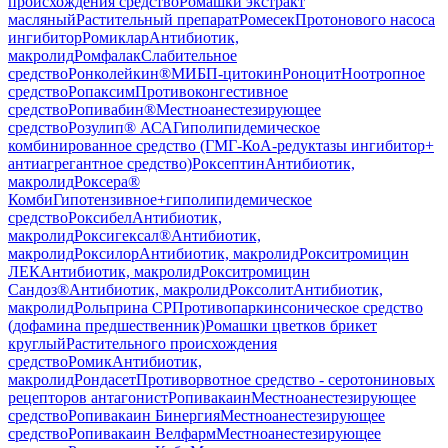
происхождения средство
Ромашки экстракт
масляный
Растительный препарат
Ромесек
Протонового насоса
ингибитор
Ромиклар
Антибиотик,
макролид
Ромфалак
Слабительное
средство
Ронколейкин®
МИБП-цитокин
Роноцит
Ноотропное
средство
Ропаксим
Противоконгестивное
средство
Ропивабин®
Местноанестезирующее
средство
Розулип® АСА
Гиполипидемическое
комбинированное средство (ГМГ-КоА-редуктазы ингибитор+
антиагрегантное средство)
Роксептин
Антибиотик,
макролид
Роксера®
Комби
Гипотензивное+гиполипидемическое
средство
Роксибел
Антибиотик,
макролид
Роксигексал®
Антибиотик,
макролид
Роксилор
Антибиотик, макролид
Рокситромицин
ЛЕК
Антибиотик, макролид
Рокситромицин
Сандоз®
Антибиотик, макролид
Роксолит
Антибиотик,
макролид
Рольприна СР
Противопаркинсоническое средство
(дофамина предшественник)
Ромашки цветков брикет
круглый
Растительного происхождения
средство
Ромик
Антибиотик,
макролид
Рондасет
Противорвотное средство - серотониновых
рецепторов антагонист
Ропивакаин
Местноанестезирующее
средство
Ропивакаин Бинергия
Местноанестезирующее
средство
Ропивакаин Велфарм
Местноанестезирующее