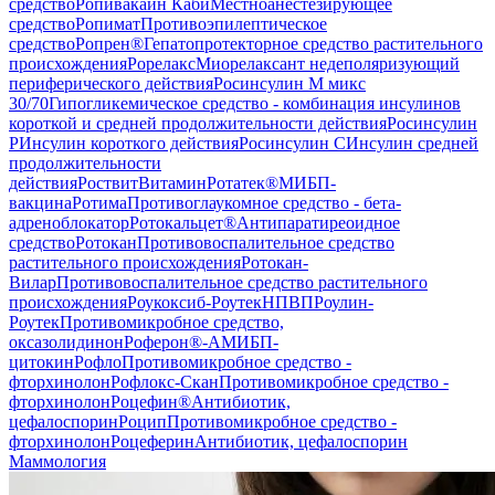
средство
Ропивакаин Каби
Местноанестезирующее
средство
Ропимат
Противоэпилептическое
средство
Ропрен®
Гепатопротекторное средство растительного
происхождения
Рорелакс
Миорелаксант недеполяризующий
периферического действия
Росинсулин М микс
30/70
Гипогликемическое средство - комбинация инсулинов
короткой и средней продолжительности действия
Росинсулин
Р
Инсулин короткого действия
Росинсулин С
Инсулин средней
продолжительности
действия
Роствит
Витамин
Ротатек®
МИБП-
вакцина
Ротима
Противоглаукомное средство - бета-
адреноблокатор
Ротокальцет®
Антипаратиреоидное
средство
Ротокан
Противовоспалительное средство
растительного происхождения
Ротокан-
Вилар
Противовоспалительное средство растительного
происхождения
Роукоксиб-Роутек
НПВП
Роулин-
Роутек
Противомикробное средство,
оксазолидинон
Роферон®-А
МИБП-
цитокин
Рофло
Противомикробное средство -
фторхинолон
Рофлокс-Скан
Противомикробное средство -
фторхинолон
Роцефин®
Антибиотик,
цефалоспорин
Роцип
Противомикробное средство -
фторхинолон
Роцеферин
Антибиотик, цефалоспорин
Маммология