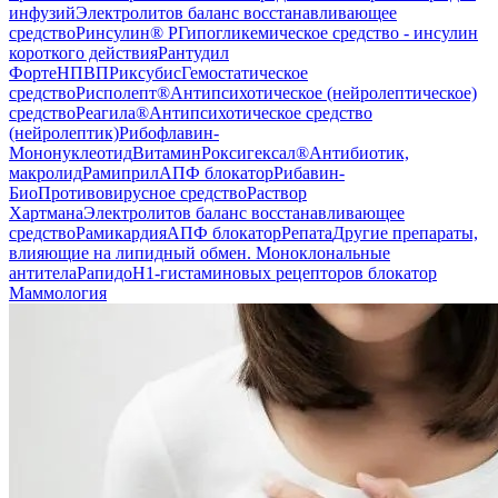
инфузий
Электролитов баланс восстанавливающее
средство
Ринсулин® Р
Гипогликемическое средство - инсулин
короткого действия
Рантудил
Форте
НПВП
Риксубис
Гемостатическое
средство
Рисполепт®
Антипсихотическое (нейролептическое)
средство
Реагила®
Антипсихотическое средство
(нейролептик)
Рибофлавин-
Мононуклеотид
Витамин
Роксигексал®
Антибиотик,
макролид
Рамиприл
АПФ блокатор
Рибавин-
Био
Противовирусное средство
Раствор
Хартмана
Электролитов баланс восстанавливающее
средство
Рамикардия
АПФ блокатор
Репата
Другие препараты,
влияющие на липидный обмен. Моноклональные
антитела
Рапидо
H1-гистаминовых рецепторов блокатор
Маммология