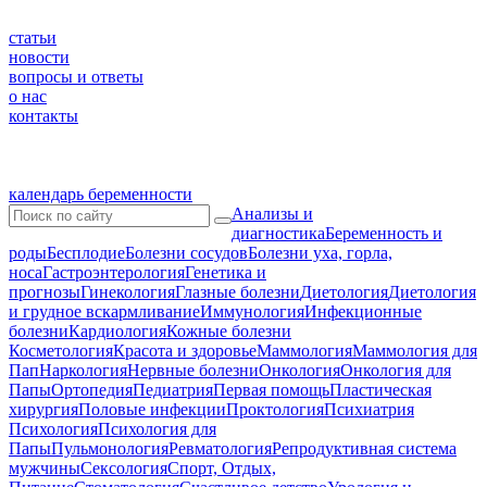
статьи
новости
вопросы и ответы
о нас
контакты
календарь беременности
Анализы и
диагностика
Беременность и
роды
Бесплодие
Болезни сосудов
Болезни уха, горла,
носа
Гастроэнтерология
Генетика и
прогнозы
Гинекология
Глазные болезни
Диетология
Диетология
и грудное вскармливание
Иммунология
Инфекционные
болезни
Кардиология
Кожные болезни
Косметология
Красота и здоровье
Маммология
Маммология для
Пап
Наркология
Нервные болезни
Онкология
Онкология для
Папы
Ортопедия
Педиатрия
Первая помощь
Пластическая
хирургия
Половые инфекции
Проктология
Психиатрия
Психология
Психология для
Папы
Пульмонология
Ревматология
Репродуктивная система
мужчины
Сексология
Спорт, Отдых,