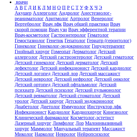
врачи
А
В
Г
Д
И
К
Л
М
Н
О
П
Р
С
Т
У
Ф
Х
Ч
Э
Акушер
Аллерголог
Андролог
Анестезиолог-
реаниматолог
Аритмолог
Артролог
Венеролог
Вертебролог
Врач лфк
Врач общей практики
Врач
скорой помощи
Врач узи
Врач эфферентной терапии
Врач-косметолог
Гастроэнтеролог
Гематолог
Гемостазиолог
Генетик
Гепатолог
Гериатр (геронтолог)
Гинеколог
Гинеколог-эндокринолог
Гирудотерапевт
Гнойный хирург
Гомеопат
Дерматолог
Детский
аллерголог
Детский гастроэнтеролог
Детский гематолог
Детский гинеколог
Детский дерматолог
Детский
дефектолог
Детский инфекционист
Детский кардиолог
Детский логопед
Детский лор
Детский массажист
Детский невролог
Детский нефролог
Детский онколог
Детский ортопед
Детский офтальмолог
Детский
психиатр
Детский психолог
Детский пульмонолог
Детский ревматолог
Детский стоматолог
Детский
уролог
Детский хирург
Детский эндокринолог
Диабетолог
Диетолог
Иммунолог
Инструктор лфк
Инфекционист
Кардиолог
Кардиохирург
Кинезиолог
Клинический фармаколог
Косметолог-эстетист
Лазерный хирург
Лимфолог
Лор
Малоинвазивный
хирург
Маммолог
Мануальный терапевт
Массажист
Миколог
Нарколог
Невролог
Нейропсихолог