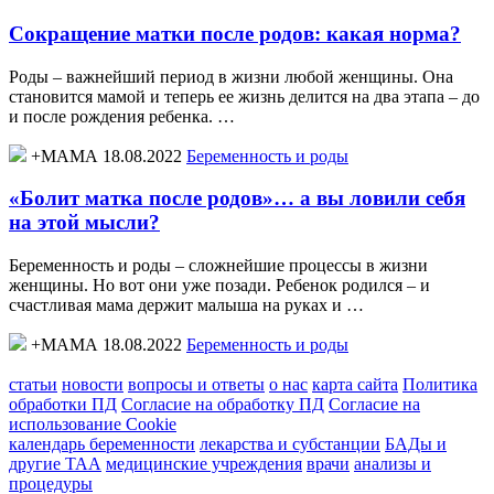
Сокращение матки после родов: какая норма?
Роды – важнейший период в жизни любой женщины. Она
становится мамой и теперь ее жизнь делится на два этапа – до
и после рождения ребенка. …
+МАМА 18.08.2022
Беременность и роды
«Болит матка после родов»… а вы ловили себя
на этой мысли?
Беременность и роды – сложнейшие процессы в жизни
женщины. Но вот они уже позади. Ребенок родился – и
счастливая мама держит малыша на руках и …
+МАМА 18.08.2022
Беременность и роды
статьи
новости
вопросы и ответы
о нас
карта сайта
Политика
обработки ПД
Согласие на обработку ПД
Согласие на
использование Cookie
календарь беременности
лекарства и субстанции
БАДы и
другие ТАА
медицинские учреждения
врачи
анализы и
процедуры