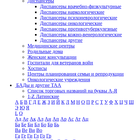
Диспансеры
Диспансеры врачебно-физкультурные
Диспансеры наркологические
Диспансеры психоневрологические
Диспансеры онкологические
Диспансеры противотуберкулезные
Диспансеры кожно-венерологические
Диспансеры другие
Медицинские центры
Родильные дома
Женские консультации
Госпитали для ветеранов войн
Хосписы
Центры планирования семьи и репродукции
Онкологические учреждения
БАДы и другие ТАА
Список торговых названий на буквы А-Я
1-Z Латинские
А
Б
В
Г
Д
Е
Ж
З
И
Й
К
Л
М
Н
О
П
Р
С
Т
У
Ф
Х
Ц
Ч
Ш
Э
Ю
Я
L
Q
Ад
Ае
Ак
Ал
Ан
Ап
Ар
Ас
Ат
Ац
Ба
Бе
Би
Бл
Бо
Бр
Бь
Ва
Ве
Ви
Во
Га
Ге
Ги
Гл
Го
Гр