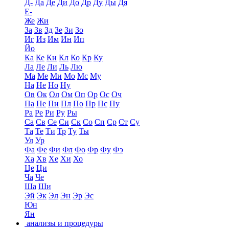
Д-
Да
Де
Ди
До
Др
Ду
Ды
Дя
Е-
Же
Жи
За
Зв
Зд
Зе
Зи
Зо
Иг
Из
Им
Ин
Ип
Йо
Ка
Ке
Ки
Кл
Ко
Кр
Ку
Ла
Ле
Ли
Ль
Лю
Ма
Ме
Ми
Мо
Мс
Му
На
Не
Но
Ну
Ов
Ок
Ол
Ом
Оп
Ор
Ос
Оч
Па
Пе
Пи
Пл
По
Пр
Пс
Пу
Ра
Ре
Ри
Ру
Ры
Са
Св
Се
Си
Ск
Со
Сп
Ср
Ст
Су
Та
Те
Ти
Тр
Ту
Ты
Ул
Ур
Фа
Фе
Фи
Фл
Фо
Фр
Фу
Фэ
Ха
Хв
Хе
Хи
Хо
Це
Ци
Ча
Че
Ша
Ши
Эй
Эк
Эл
Эн
Эр
Эс
Юн
Ян
анализы и процедуры