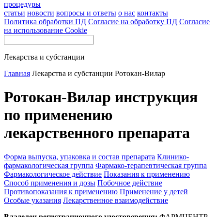
процедуры
статьи
новости
вопросы и ответы
о нас
контакты
Политика обработки ПД
Согласие на обработку ПД
Согласие
на использование Cookie
Лекарства и субстанции
Главная
Лекарства и субстанции
Ротокан-Вилар
Ротокан-Вилар инструкция
по применению
лекарственного препарата
Форма выпуска, упаковка и состав препарата
Клинико-
фармакологическая группа
Фармако-терапевтическая группа
Фармакологическое действие
Показания к применению
Способ применения и дозы
Побочное действие
Противопоказания к применению
Применение у детей
Особые указания
Лекарственное взаимодействие
Владелец регистрационного удостоверения:
ФАРМЦЕНТР