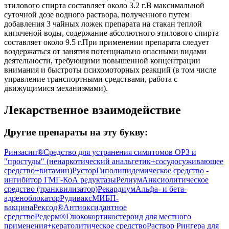
этилового спирта составляет около 3.2 г.В максимальной
суточной дозе водного раствора, полученного путем
добавления 3 чайных ложек препарата на стакан теплой
кипяченой воды, содержание абсолютного этилового спирта
составляет около 9.5 г.При применении препарата следует
воздержаться от занятия потенциально опасными видами
деятельности, требующими повышенной концентрации
внимания и быстроты психомоторных реакций (в том числе
управление транспортными средствами, работа с
движущимися механизмами).
Лекарственное взаимодействие
Другие препараты на эту букву:
Ринзасип®
Средство для устранения симптомов ОРЗ и
"простуды" (ненаркотический анальгетик+сосудосуживающее
средство+витамин)
Рустор
Гиполипидемическое средство -
ингибитор ГМГ-КоА редуктазы
Релиум
Анксиолитическое
средство (транквилизатор)
Рекардиум
Альфа- и бета-
адреноблокатор
Рудивакс
МИБП-
вакцина
Рексод®
Антиоксидантное
средство
Редерм®
Глюкокортикостероид для местного
применения+кератолитическое средство
Раствор Рингера для