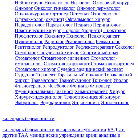
Нейрохирург
Неонатолог
Нефролог
Ожоговый хирург
Онколог
Онколог-гинеколог
Онколог-дерматолог
Онколог-уролог
Ортопед
Остеопат
Отоневролог
Офтальмолог (окулист)
Офтальмолог-хирург
Парадонтолог
Паразитолог
Педиатр
Перинатолог
Пластический хирург
Подолог (подиатр)
Проктолог
Профпатолог
Психиатр
Психолог
Психотерапевт
Пульмонолог
Радиолог
Реабилитолог
Ревматолог
Рентгенолог
Репродуктолог
Рефлексотерапевт
Сексолог
Сомнолог
Сосудистый хирург
Спортивный врач
Стоматолог
Стоматолог-гигиенист
Стоматолог-
имплантолог
Стоматолог-ортодонт
Стоматолог-ортопед
Стоматолог-хирург
Судебно-медицинский эксперт
Сурдолог
Терапевт
Торакальный онколог
Торакальный
хирург
Травматолог
Трансфузиолог
Трихолог
Уролог
Физиотерапевт
Флеболог
Фониатр
Фтизиатр
Функциональный диагност
Химиотерапевт
Хирург
Хирург-эндокринолог
Челюстно-лицевой хирург
Эмбриолог
Эндокринолог
Эндоскопист
Эпилептолог
календарь беременности
календарь беременности
лекарства и субстанции
БАДы и
другие ТАА
медицинские учреждения
врачи
анализы и