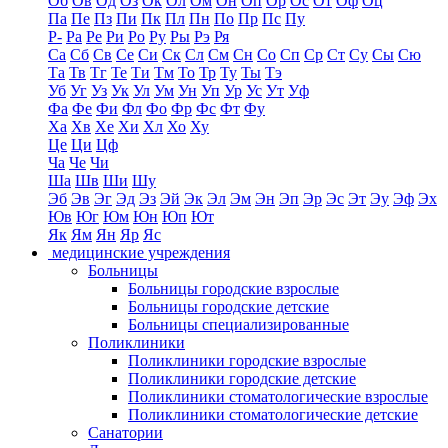
Об
Ов
Од
Оз
Ок
Ол
Ом
Он
Оп
Ор
Ос
От
Оф
Оц
Па
Пе
Пз
Пи
Пк
Пл
Пн
По
Пр
Пс
Пу
Р-
Ра
Ре
Ри
Ро
Ру
Ры
Рэ
Ря
Са
Сб
Св
Се
Си
Ск
Сл
См
Сн
Со
Сп
Ср
Ст
Су
Сы
Сю
Та
Тв
Тг
Те
Ти
Тм
То
Тр
Ту
Ты
Тэ
Уб
Уг
Уз
Ук
Ул
Ум
Ун
Уп
Ур
Ус
Ут
Уф
Фа
Фе
Фи
Фл
Фо
Фр
Фс
Фт
Фу
Ха
Хв
Хе
Хи
Хл
Хо
Ху
Це
Ци
Цф
Ча
Че
Чи
Ша
Шв
Ши
Шу
Эб
Эв
Эг
Эд
Эз
Эй
Эк
Эл
Эм
Эн
Эп
Эр
Эс
Эт
Эу
Эф
Эх
Юв
Юг
Юм
Юн
Юп
Ют
Як
Ям
Ян
Яр
Яс
медицинские учреждения
Больницы
Больницы городские взрослые
Больницы городские детские
Больницы специализированные
Поликлиники
Поликлиники городские взрослые
Поликлиники городские детские
Поликлиники стоматологические взрослые
Поликлиники стоматологические детские
Санатории