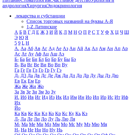
Питание
Стоматология
Счастливое детство
Урология и
андрология
Хирургия
Эндокринология
лекарства и субстанции
Список торговых названий на буквы А-Я
1-Z Латинские
А
Б
В
Г
Д
Е
Ж
З
И
Й
К
Л
М
Н
О
П
Р
С
Т
У
Ф
Х
Ц
Ч
Ш
Э
Ю
Я
5
9
L
H
А.
Аа
Аб
Ав
Аг
Ад
Ае
Аз
Аи
Ай
Ак
Ал
Ам
Ан
Ап
Ар
Ас
Ат
Ау
Аф
Ац
Аш
Аэ
Б-
Ба
Бе
Би
Бл
Бо
Бр
Бу
Бы
Бэ
В-
Ва
Вг
Ве
Ви
Во
Вп
Ву
Га
Ге
Ги
Гл
Го
Гр
Гу
Гэ
Д-
Д3
Да
Дв
Дг
Де
Дж
Ди
Дл
До
Др
Ду
Ды
Дэ
Дю
Ев
Ек
Ем
Ер
Жа
Же
Жи
Жо
За
Зв
Зе
Зи
Зм
Зо
Зу
И.
Иб
Ив
Иг
Ид
Из
Ик
Ил
Им
Ин
Ио
Ип
Ир
Ис
Ит
Иф
Их
Йо
Ка
Кв
Ке
Ки
Кл
Ко
Кр
Кс
Ку
Кь
Кэ
Л-
Ла
Ле
Ли
Ло
Лу
Ль
Лю
Ля
М-
Ма
Ме
Ми
Мл
Мм
Мо
Мс
Му
Мэ
Мю
Мя
Н-
На
Не
Ни
Но
Ну
Нь