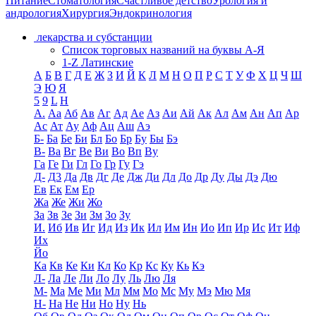
Питание
Стоматология
Счастливое детство
Урология и
андрология
Хирургия
Эндокринология
лекарства и субстанции
Список торговых названий на буквы А-Я
1-Z Латинские
А
Б
В
Г
Д
Е
Ж
З
И
Й
К
Л
М
Н
О
П
Р
С
Т
У
Ф
Х
Ц
Ч
Ш
Э
Ю
Я
5
9
L
H
А.
Аа
Аб
Ав
Аг
Ад
Ае
Аз
Аи
Ай
Ак
Ал
Ам
Ан
Ап
Ар
Ас
Ат
Ау
Аф
Ац
Аш
Аэ
Б-
Ба
Бе
Би
Бл
Бо
Бр
Бу
Бы
Бэ
В-
Ва
Вг
Ве
Ви
Во
Вп
Ву
Га
Ге
Ги
Гл
Го
Гр
Гу
Гэ
Д-
Д3
Да
Дв
Дг
Де
Дж
Ди
Дл
До
Др
Ду
Ды
Дэ
Дю
Ев
Ек
Ем
Ер
Жа
Же
Жи
Жо
За
Зв
Зе
Зи
Зм
Зо
Зу
И.
Иб
Ив
Иг
Ид
Из
Ик
Ил
Им
Ин
Ио
Ип
Ир
Ис
Ит
Иф
Их
Йо
Ка
Кв
Ке
Ки
Кл
Ко
Кр
Кс
Ку
Кь
Кэ
Л-
Ла
Ле
Ли
Ло
Лу
Ль
Лю
Ля
М-
Ма
Ме
Ми
Мл
Мм
Мо
Мс
Му
Мэ
Мю
Мя
Н-
На
Не
Ни
Но
Ну
Нь