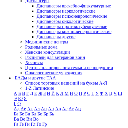
Диспансеры
Диспансеры врачебно-физкультурные
Диспансеры наркологические
Диспансеры психоневрологические
Диспансеры онкологические
Диспансеры противотуберкулезные
Диспансеры кожно-венерологические
Диспансеры другие
Медицинские центры
Родильные дома
Женские консультации
Госпитали для ветеранов войн
Хосписы
Центры планирования семьи и репродукции
Онкологические учреждения
БАДы и другие ТАА
Список торговых названий на буквы А-Я
1-Z Латинские
А
Б
В
Г
Д
Е
Ж
З
И
Й
К
Л
М
Н
О
П
Р
С
Т
У
Ф
Х
Ц
Ч
Ш
Э
Ю
Я
L
Q
Ад
Ае
Ак
Ал
Ан
Ап
Ар
Ас
Ат
Ац
Ба
Бе
Би
Бл
Бо
Бр
Бь
Ва
Ве
Ви
Во
Га
Ге
Ги
Гл
Го
Гр