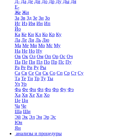
Д-
Да
Де
Ди
До
Др
Ду
Ды
Дя
Е-
Же
Жи
За
Зв
Зд
Зе
Зи
Зо
Иг
Из
Им
Ин
Ип
Йо
Ка
Ке
Ки
Кл
Ко
Кр
Ку
Ла
Ле
Ли
Ль
Лю
Ма
Ме
Ми
Мо
Мс
Му
На
Не
Но
Ну
Ов
Ок
Ол
Ом
Оп
Ор
Ос
Оч
Па
Пе
Пи
Пл
По
Пр
Пс
Пу
Ра
Ре
Ри
Ру
Ры
Са
Св
Се
Си
Ск
Со
Сп
Ср
Ст
Су
Та
Те
Ти
Тр
Ту
Ты
Ул
Ур
Фа
Фе
Фи
Фл
Фо
Фр
Фу
Фэ
Ха
Хв
Хе
Хи
Хо
Це
Ци
Ча
Че
Ша
Ши
Эй
Эк
Эл
Эн
Эр
Эс
Юн
Ян
анализы и процедуры