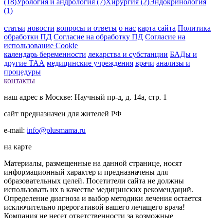
(18)
Урология и андрология (7)
Хирургия (2)
Эндокринология
(1)
статьи
новости
вопросы и ответы
о нас
карта сайта
Политика
обработки ПД
Согласие на обработку ПД
Согласие на
использование Cookie
календарь беременности
лекарства и субстанции
БАДы и
другие ТАА
медицинские учреждения
врачи
анализы и
процедуры
контакты
наш адрес в Москве: Научный пр-д, д. 14а, стр. 1
сайт предназначен для жителей РФ
e-mail:
info@plusmama.ru
на карте
Материалы, размещенные на данной странице, носят
информационный характер и предназначены для
образовательных целей. Посетители сайта не должны
использовать их в качестве медицинских рекомендаций.
Определение диагноза и выбор методики лечения остается
исключительно прерогативой вашего лечащего врача!
Компания не несет ответственности за возможные