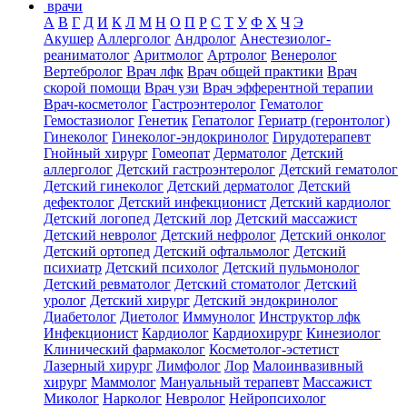
врачи
А
В
Г
Д
И
К
Л
М
Н
О
П
Р
С
Т
У
Ф
Х
Ч
Э
Акушер
Аллерголог
Андролог
Анестезиолог-
реаниматолог
Аритмолог
Артролог
Венеролог
Вертебролог
Врач лфк
Врач общей практики
Врач
скорой помощи
Врач узи
Врач эфферентной терапии
Врач-косметолог
Гастроэнтеролог
Гематолог
Гемостазиолог
Генетик
Гепатолог
Гериатр (геронтолог)
Гинеколог
Гинеколог-эндокринолог
Гирудотерапевт
Гнойный хирург
Гомеопат
Дерматолог
Детский
аллерголог
Детский гастроэнтеролог
Детский гематолог
Детский гинеколог
Детский дерматолог
Детский
дефектолог
Детский инфекционист
Детский кардиолог
Детский логопед
Детский лор
Детский массажист
Детский невролог
Детский нефролог
Детский онколог
Детский ортопед
Детский офтальмолог
Детский
психиатр
Детский психолог
Детский пульмонолог
Детский ревматолог
Детский стоматолог
Детский
уролог
Детский хирург
Детский эндокринолог
Диабетолог
Диетолог
Иммунолог
Инструктор лфк
Инфекционист
Кардиолог
Кардиохирург
Кинезиолог
Клинический фармаколог
Косметолог-эстетист
Лазерный хирург
Лимфолог
Лор
Малоинвазивный
хирург
Маммолог
Мануальный терапевт
Массажист
Миколог
Нарколог
Невролог
Нейропсихолог