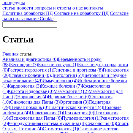
процедуры
статьи
новости
вопросы и ответы
о нас
контакты
Политика обработки ПД
Согласие на обработку ПД
Согласие
на использование Cookie
Статьи
Главная
статьи
Анализы и диагностика (0)
Беременность и роды
(88)
Бесплодие (3)
Болезни сосудов (1)
Болезни уха, горла, носа
(0)
Гастроэнтерология (1)
Генетика и прогнозы (8)
Гинекология
(20)
Глазные болезни (0)
Диетология (5)
Диетология и грудное
вскармливание (49)
Иммунология (4)
Инфекционные болезни
(1)
Кардиология (3)
Кожные болезни (7)
Косметология
(1)
Красота и здоровье (0)
Маммология (12)
Маммология для
Пап (2)
Наркология (4)
Нервные болезни (0)
Онкология
(10)
Онкология для Папы (3)
Ортопедия (3)
Педиатрия
(79)
Первая помощь (0)
Пластическая хирургия (4)
Половые
инфекции (4)
Проктология (1)
Психиатрия (0)
Психология
(16)
Психология для Папы (6)
Пульмонология (1)
Ревматология
(2)
Репродуктивная система мужчины (4)
Сексология (0)
Спорт,
Отдых, Питание (4)
Стоматология (1)
Счастливое детство