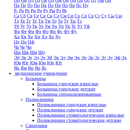
Об
Ов
Од
Оз
Ок
Ол
Ом
Он
Оп
Ор
Ос
От
Оф
Оц
Па
Пе
Пз
Пи
Пк
Пл
Пн
По
Пр
Пс
Пу
Р-
Ра
Ре
Ри
Ро
Ру
Ры
Рэ
Ря
Са
Сб
Св
Се
Си
Ск
Сл
См
Сн
Со
Сп
Ср
Ст
Су
Сы
Сю
Та
Тв
Тг
Те
Ти
Тм
То
Тр
Ту
Ты
Тэ
Уб
Уг
Уз
Ук
Ул
Ум
Ун
Уп
Ур
Ус
Ут
Уф
Фа
Фе
Фи
Фл
Фо
Фр
Фс
Фт
Фу
Ха
Хв
Хе
Хи
Хл
Хо
Ху
Це
Ци
Цф
Ча
Че
Чи
Ша
Шв
Ши
Шу
Эб
Эв
Эг
Эд
Эз
Эй
Эк
Эл
Эм
Эн
Эп
Эр
Эс
Эт
Эу
Эф
Эх
Юв
Юг
Юм
Юн
Юп
Ют
Як
Ям
Ян
Яр
Яс
медицинские учреждения
Больницы
Больницы городские взрослые
Больницы городские детские
Больницы специализированные
Поликлиники
Поликлиники городские взрослые
Поликлиники городские детские
Поликлиники стоматологические взрослые
Поликлиники стоматологические детские
Санатории