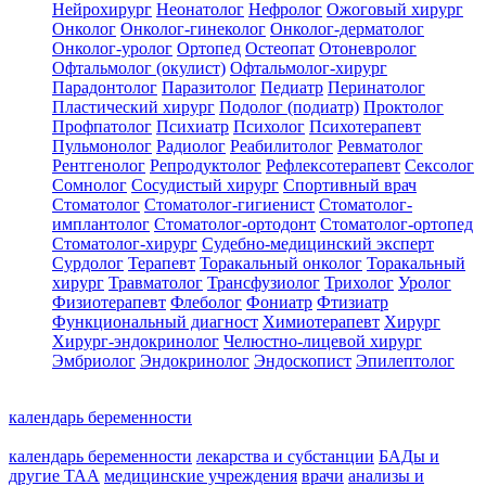
Нейрохирург
Неонатолог
Нефролог
Ожоговый хирург
Онколог
Онколог-гинеколог
Онколог-дерматолог
Онколог-уролог
Ортопед
Остеопат
Отоневролог
Офтальмолог (окулист)
Офтальмолог-хирург
Парадонтолог
Паразитолог
Педиатр
Перинатолог
Пластический хирург
Подолог (подиатр)
Проктолог
Профпатолог
Психиатр
Психолог
Психотерапевт
Пульмонолог
Радиолог
Реабилитолог
Ревматолог
Рентгенолог
Репродуктолог
Рефлексотерапевт
Сексолог
Сомнолог
Сосудистый хирург
Спортивный врач
Стоматолог
Стоматолог-гигиенист
Стоматолог-
имплантолог
Стоматолог-ортодонт
Стоматолог-ортопед
Стоматолог-хирург
Судебно-медицинский эксперт
Сурдолог
Терапевт
Торакальный онколог
Торакальный
хирург
Травматолог
Трансфузиолог
Трихолог
Уролог
Физиотерапевт
Флеболог
Фониатр
Фтизиатр
Функциональный диагност
Химиотерапевт
Хирург
Хирург-эндокринолог
Челюстно-лицевой хирург
Эмбриолог
Эндокринолог
Эндоскопист
Эпилептолог
календарь беременности
календарь беременности
лекарства и субстанции
БАДы и
другие ТАА
медицинские учреждения
врачи
анализы и