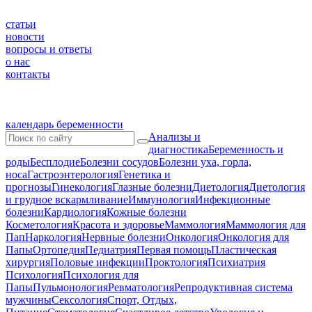
статьи
новости
вопросы и ответы
о нас
контакты
календарь беременности
Анализы и
диагностика
Беременность и
роды
Бесплодие
Болезни сосудов
Болезни уха, горла,
носа
Гастроэнтерология
Генетика и
прогнозы
Гинекология
Глазные болезни
Диетология
Диетология
и грудное вскармливание
Иммунология
Инфекционные
болезни
Кардиология
Кожные болезни
Косметология
Красота и здоровье
Маммология
Маммология для
Пап
Наркология
Нервные болезни
Онкология
Онкология для
Папы
Ортопедия
Педиатрия
Первая помощь
Пластическая
хирургия
Половые инфекции
Проктология
Психиатрия
Психология
Психология для
Папы
Пульмонология
Ревматология
Репродуктивная система
мужчины
Сексология
Спорт, Отдых,