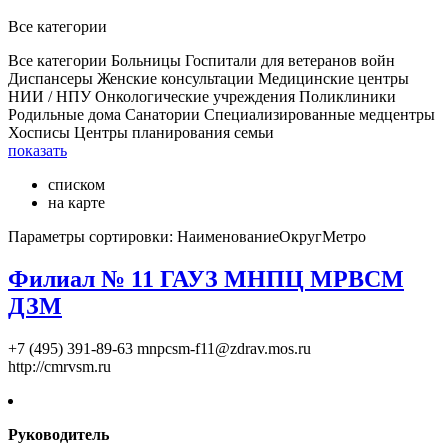
Все категории
Все категории
Больницы
Госпитали для ветеранов войн
Диспансеры
Женские консультации
Медицинские центры
НИИ / НПУ
Онкологические учреждения
Поликлиники
Родильные дома
Санатории
Специализированные медцентры
Хосписы
Центры планирования семьи
показать
списком
на карте
Параметры сортировки:
Наименование
Округ
Метро
Филиал № 11 ГАУЗ МНПЦ МРВСМ
ДЗМ
+7 (495) 391-89-63
mnpcsm-f11@zdrav.mos.ru
http://cmrvsm.ru
Руководитель