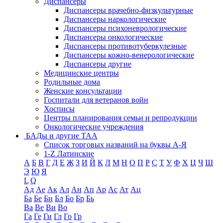
Диспансеры
Диспансеры врачебно-физкультурные
Диспансеры наркологические
Диспансеры психоневрологические
Диспансеры онкологические
Диспансеры противотуберкулезные
Диспансеры кожно-венерологические
Диспансеры другие
Медицинские центры
Родильные дома
Женские консультации
Госпитали для ветеранов войн
Хосписы
Центры планирования семьи и репродукции
Онкологические учреждения
БАДы и другие ТАА
Список торговых названий на буквы А-Я
1-Z Латинские
А
Б
В
Г
Д
Е
Ж
З
И
Й
К
Л
М
Н
О
П
Р
С
Т
У
Ф
Х
Ц
Ч
Ш
Э
Ю
Я
L
Q
Ад
Ае
Ак
Ал
Ан
Ап
Ар
Ас
Ат
Ац
Ба
Бе
Би
Бл
Бо
Бр
Бь
Ва
Ве
Ви
Во
Га
Ге
Ги
Гл
Го
Гр