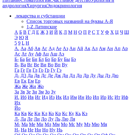
Питание
Стоматология
Счастливое детство
Урология и
андрология
Хирургия
Эндокринология
лекарства и субстанции
Список торговых названий на буквы А-Я
1-Z Латинские
А
Б
В
Г
Д
Е
Ж
З
И
Й
К
Л
М
Н
О
П
Р
С
Т
У
Ф
Х
Ц
Ч
Ш
Э
Ю
Я
5
9
L
H
А.
Аа
Аб
Ав
Аг
Ад
Ае
Аз
Аи
Ай
Ак
Ал
Ам
Ан
Ап
Ар
Ас
Ат
Ау
Аф
Ац
Аш
Аэ
Б-
Ба
Бе
Би
Бл
Бо
Бр
Бу
Бы
Бэ
В-
Ва
Вг
Ве
Ви
Во
Вп
Ву
Га
Ге
Ги
Гл
Го
Гр
Гу
Гэ
Д-
Д3
Да
Дв
Дг
Де
Дж
Ди
Дл
До
Др
Ду
Ды
Дэ
Дю
Ев
Ек
Ем
Ер
Жа
Же
Жи
Жо
За
Зв
Зе
Зи
Зм
Зо
Зу
И.
Иб
Ив
Иг
Ид
Из
Ик
Ил
Им
Ин
Ио
Ип
Ир
Ис
Ит
Иф
Их
Йо
Ка
Кв
Ке
Ки
Кл
Ко
Кр
Кс
Ку
Кь
Кэ
Л-
Ла
Ле
Ли
Ло
Лу
Ль
Лю
Ля
М-
Ма
Ме
Ми
Мл
Мм
Мо
Мс
Му
Мэ
Мю
Мя
Н-
На
Не
Ни
Но
Ну
Нь