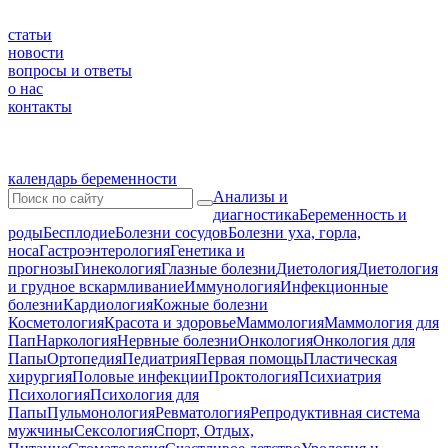
статьи
новости
вопросы и ответы
о нас
контакты
календарь беременности
Анализы и
диагностика
Беременность и
роды
Бесплодие
Болезни сосудов
Болезни уха, горла,
носа
Гастроэнтерология
Генетика и
прогнозы
Гинекология
Глазные болезни
Диетология
Диетология
и грудное вскармливание
Иммунология
Инфекционные
болезни
Кардиология
Кожные болезни
Косметология
Красота и здоровье
Маммология
Маммология для
Пап
Наркология
Нервные болезни
Онкология
Онкология для
Папы
Ортопедия
Педиатрия
Первая помощь
Пластическая
хирургия
Половые инфекции
Проктология
Психиатрия
Психология
Психология для
Папы
Пульмонология
Ревматология
Репродуктивная система
мужчины
Сексология
Спорт, Отдых,