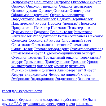
Нейрохирург
Неонатолог
Нефролог
Ожоговый хирург
Онколог
Онколог-гинеколог
Онколог-дерматолог
Онколог-уролог
Ортопед
Остеопат
Отоневролог
Офтальмолог (окулист)
Офтальмолог-хирург
Парадонтолог
Паразитолог
Педиатр
Перинатолог
Пластический хирург
Подолог (подиатр)
Проктолог
Профпатолог
Психиатр
Психолог
Психотерапевт
Пульмонолог
Радиолог
Реабилитолог
Ревматолог
Рентгенолог
Репродуктолог
Рефлексотерапевт
Сексолог
Сомнолог
Сосудистый хирург
Спортивный врач
Стоматолог
Стоматолог-гигиенист
Стоматолог-
имплантолог
Стоматолог-ортодонт
Стоматолог-ортопед
Стоматолог-хирург
Судебно-медицинский эксперт
Сурдолог
Терапевт
Торакальный онколог
Торакальный
хирург
Травматолог
Трансфузиолог
Трихолог
Уролог
Физиотерапевт
Флеболог
Фониатр
Фтизиатр
Функциональный диагност
Химиотерапевт
Хирург
Хирург-эндокринолог
Челюстно-лицевой хирург
Эмбриолог
Эндокринолог
Эндоскопист
Эпилептолог
календарь беременности
календарь беременности
лекарства и субстанции
БАДы и
другие ТАА
медицинские учреждения
врачи
анализы и