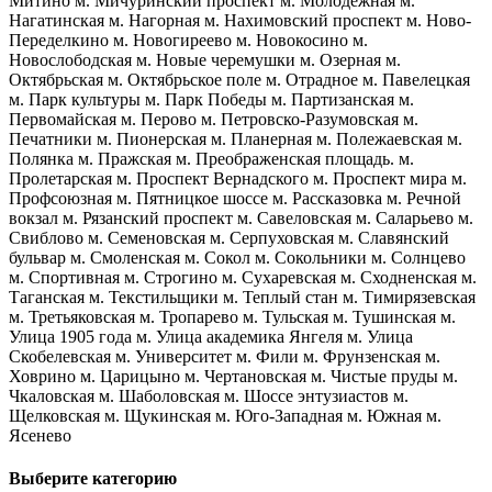
Митино
м. Мичуринский проспект
м. Молодежная
м.
Нагатинская
м. Нагорная
м. Нахимовский проспект
м. Ново-
Переделкино
м. Новогиреево
м. Новокосино
м.
Новослободская
м. Новые черемушки
м. Озерная
м.
Октябрьская
м. Октябрьское поле
м. Отрадное
м. Павелецкая
м. Парк культуры
м. Парк Победы
м. Партизанская
м.
Первомайская
м. Перово
м. Петровско-Разумовская
м.
Печатники
м. Пионерская
м. Планерная
м. Полежаевская
м.
Полянка
м. Пражская
м. Преображенская площадь.
м.
Пролетарская
м. Проспект Вернадского
м. Проспект мира
м.
Профсоюзная
м. Пятницкое шоссе
м. Рассказовка
м. Речной
вокзал
м. Рязанский проспект
м. Савеловская
м. Саларьево
м.
Свиблово
м. Семеновская
м. Серпуховская
м. Славянский
бульвар
м. Смоленская
м. Сокол
м. Сокольники
м. Солнцево
м. Спортивная
м. Строгино
м. Сухаревская
м. Сходненская
м.
Таганская
м. Текстильщики
м. Теплый стан
м. Тимирязевская
м. Третьяковская
м. Тропарево
м. Тульская
м. Тушинская
м.
Улица 1905 года
м. Улица академика Янгеля
м. Улица
Скобелевская
м. Университет
м. Фили
м. Фрунзенская
м.
Ховрино
м. Царицыно
м. Чертановская
м. Чистые пруды
м.
Чкаловская
м. Шаболовская
м. Шоссе энтузиастов
м.
Щелковская
м. Щукинская
м. Юго-Западная
м. Южная
м.
Ясенево
Выберите категорию