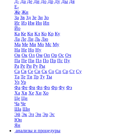
Д-
Да
Де
Ди
До
Др
Ду
Ды
Дя
Е-
Же
Жи
За
Зв
Зд
Зе
Зи
Зо
Иг
Из
Им
Ин
Ип
Йо
Ка
Ке
Ки
Кл
Ко
Кр
Ку
Ла
Ле
Ли
Ль
Лю
Ма
Ме
Ми
Мо
Мс
Му
На
Не
Но
Ну
Ов
Ок
Ол
Ом
Оп
Ор
Ос
Оч
Па
Пе
Пи
Пл
По
Пр
Пс
Пу
Ра
Ре
Ри
Ру
Ры
Са
Св
Се
Си
Ск
Со
Сп
Ср
Ст
Су
Та
Те
Ти
Тр
Ту
Ты
Ул
Ур
Фа
Фе
Фи
Фл
Фо
Фр
Фу
Фэ
Ха
Хв
Хе
Хи
Хо
Це
Ци
Ча
Че
Ша
Ши
Эй
Эк
Эл
Эн
Эр
Эс
Юн
Ян
анализы и процедуры