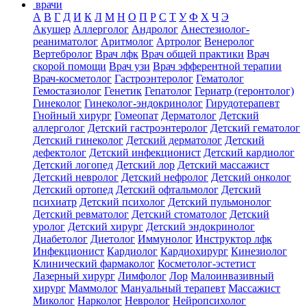
врачи
А
В
Г
Д
И
К
Л
М
Н
О
П
Р
С
Т
У
Ф
Х
Ч
Э
Акушер
Аллерголог
Андролог
Анестезиолог-
реаниматолог
Аритмолог
Артролог
Венеролог
Вертебролог
Врач лфк
Врач общей практики
Врач
скорой помощи
Врач узи
Врач эфферентной терапии
Врач-косметолог
Гастроэнтеролог
Гематолог
Гемостазиолог
Генетик
Гепатолог
Гериатр (геронтолог)
Гинеколог
Гинеколог-эндокринолог
Гирудотерапевт
Гнойный хирург
Гомеопат
Дерматолог
Детский
аллерголог
Детский гастроэнтеролог
Детский гематолог
Детский гинеколог
Детский дерматолог
Детский
дефектолог
Детский инфекционист
Детский кардиолог
Детский логопед
Детский лор
Детский массажист
Детский невролог
Детский нефролог
Детский онколог
Детский ортопед
Детский офтальмолог
Детский
психиатр
Детский психолог
Детский пульмонолог
Детский ревматолог
Детский стоматолог
Детский
уролог
Детский хирург
Детский эндокринолог
Диабетолог
Диетолог
Иммунолог
Инструктор лфк
Инфекционист
Кардиолог
Кардиохирург
Кинезиолог
Клинический фармаколог
Косметолог-эстетист
Лазерный хирург
Лимфолог
Лор
Малоинвазивный
хирург
Маммолог
Мануальный терапевт
Массажист
Миколог
Нарколог
Невролог
Нейропсихолог