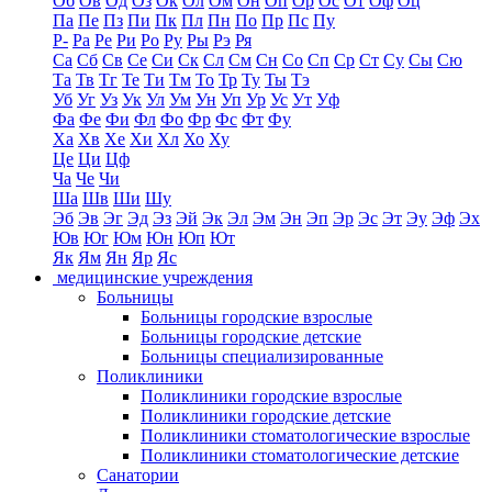
Об
Ов
Од
Оз
Ок
Ол
Ом
Он
Оп
Ор
Ос
От
Оф
Оц
Па
Пе
Пз
Пи
Пк
Пл
Пн
По
Пр
Пс
Пу
Р-
Ра
Ре
Ри
Ро
Ру
Ры
Рэ
Ря
Са
Сб
Св
Се
Си
Ск
Сл
См
Сн
Со
Сп
Ср
Ст
Су
Сы
Сю
Та
Тв
Тг
Те
Ти
Тм
То
Тр
Ту
Ты
Тэ
Уб
Уг
Уз
Ук
Ул
Ум
Ун
Уп
Ур
Ус
Ут
Уф
Фа
Фе
Фи
Фл
Фо
Фр
Фс
Фт
Фу
Ха
Хв
Хе
Хи
Хл
Хо
Ху
Це
Ци
Цф
Ча
Че
Чи
Ша
Шв
Ши
Шу
Эб
Эв
Эг
Эд
Эз
Эй
Эк
Эл
Эм
Эн
Эп
Эр
Эс
Эт
Эу
Эф
Эх
Юв
Юг
Юм
Юн
Юп
Ют
Як
Ям
Ян
Яр
Яс
медицинские учреждения
Больницы
Больницы городские взрослые
Больницы городские детские
Больницы специализированные
Поликлиники
Поликлиники городские взрослые
Поликлиники городские детские
Поликлиники стоматологические взрослые
Поликлиники стоматологические детские
Санатории