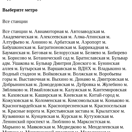
Выберите метро
Все станции
Все станции
м. Авиамоторная
м. Автозаводская
м.
Академическая
м. Алексеевская
м. Алма-Атинская
м.
Алтуфьево
м. Аннино
м. Арбатская
м. Аэропорт
м.
Бабушкинская
м. Багратионовская
м. Баррикадная
м.
Бауманская
м. Беговая
м. Белорусская
м. Беляево
м. Бибирево
м. Борисово
м. Ботанический сад
м. Братиславская
м. Бульвар
адм. Ушакова
м. Бульвар Дмитрия Донского
м. Бунинская
аллея
м. Бутырская
м. Варшавская
м. ВДНХ
м. Владыкино
м.
Водный стадион
м. Войковская
м. Волжская
м. Воробьевы
горы
м. Выставочная
м. Выхино
м. Динамо
м. Дмитровская
м.
Добрынинская
м. Домодедовская
м. Дубровка
м. Жулебино
м.
Зябликово
м. Измайловская
м. Калужская
м. Кантемировская
м. Каховская
м. Каширская
м. Киевская
м. Китай-город
м.
Кожуховская
м. Коломенская
м. Комсомольская
м. Коньково
м.
Красногвардейская
м. Краснопресненская
м. Красносельская
м. Красные ворота
м. Крестьянская застава
м. Крылатское
м.
Кузьминки
м. Кунцевская
м. Курская
м. Кутузовская
м.
Ленинский проспект
м. Люблино
м. Марксистская
м.
Марьино
м. Маяковская
м. Медведково
м. Менделеевская
м.