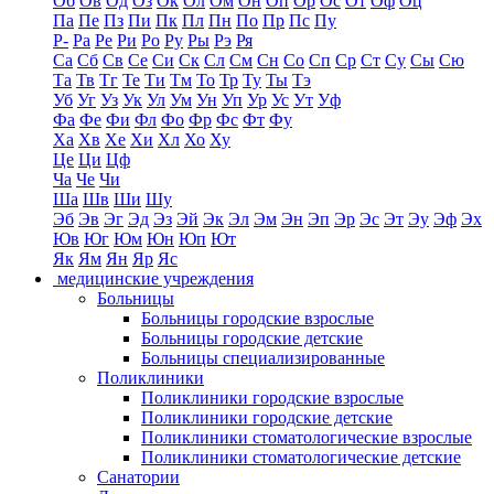
Об
Ов
Од
Оз
Ок
Ол
Ом
Он
Оп
Ор
Ос
От
Оф
Оц
Па
Пе
Пз
Пи
Пк
Пл
Пн
По
Пр
Пс
Пу
Р-
Ра
Ре
Ри
Ро
Ру
Ры
Рэ
Ря
Са
Сб
Св
Се
Си
Ск
Сл
См
Сн
Со
Сп
Ср
Ст
Су
Сы
Сю
Та
Тв
Тг
Те
Ти
Тм
То
Тр
Ту
Ты
Тэ
Уб
Уг
Уз
Ук
Ул
Ум
Ун
Уп
Ур
Ус
Ут
Уф
Фа
Фе
Фи
Фл
Фо
Фр
Фс
Фт
Фу
Ха
Хв
Хе
Хи
Хл
Хо
Ху
Це
Ци
Цф
Ча
Че
Чи
Ша
Шв
Ши
Шу
Эб
Эв
Эг
Эд
Эз
Эй
Эк
Эл
Эм
Эн
Эп
Эр
Эс
Эт
Эу
Эф
Эх
Юв
Юг
Юм
Юн
Юп
Ют
Як
Ям
Ян
Яр
Яс
медицинские учреждения
Больницы
Больницы городские взрослые
Больницы городские детские
Больницы специализированные
Поликлиники
Поликлиники городские взрослые
Поликлиники городские детские
Поликлиники стоматологические взрослые
Поликлиники стоматологические детские
Санатории