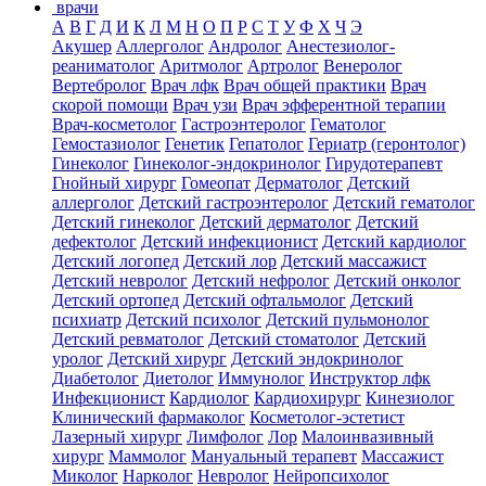
врачи
А
В
Г
Д
И
К
Л
М
Н
О
П
Р
С
Т
У
Ф
Х
Ч
Э
Акушер
Аллерголог
Андролог
Анестезиолог-
реаниматолог
Аритмолог
Артролог
Венеролог
Вертебролог
Врач лфк
Врач общей практики
Врач
скорой помощи
Врач узи
Врач эфферентной терапии
Врач-косметолог
Гастроэнтеролог
Гематолог
Гемостазиолог
Генетик
Гепатолог
Гериатр (геронтолог)
Гинеколог
Гинеколог-эндокринолог
Гирудотерапевт
Гнойный хирург
Гомеопат
Дерматолог
Детский
аллерголог
Детский гастроэнтеролог
Детский гематолог
Детский гинеколог
Детский дерматолог
Детский
дефектолог
Детский инфекционист
Детский кардиолог
Детский логопед
Детский лор
Детский массажист
Детский невролог
Детский нефролог
Детский онколог
Детский ортопед
Детский офтальмолог
Детский
психиатр
Детский психолог
Детский пульмонолог
Детский ревматолог
Детский стоматолог
Детский
уролог
Детский хирург
Детский эндокринолог
Диабетолог
Диетолог
Иммунолог
Инструктор лфк
Инфекционист
Кардиолог
Кардиохирург
Кинезиолог
Клинический фармаколог
Косметолог-эстетист
Лазерный хирург
Лимфолог
Лор
Малоинвазивный
хирург
Маммолог
Мануальный терапевт
Массажист
Миколог
Нарколог
Невролог
Нейропсихолог