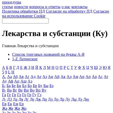
процедуры
статьи
новости
вопросы и ответы
о нас
контакты
Политика обработки ПД
Согласие на обработку ПД
Согласие
на использование Cookie
Лекарства и субстанции (Ку)
Главная
Лекарства и субстанции
Список торговых названий на буквы А-Я
1-Z Латинские
А
Б
В
Г
Д
Е
Ж
З
И
Й
К
Л
М
Н
О
П
Р
С
Т
У
Ф
Х
Ц
Ч
Ш
Э
Ю
Я
5
9
L
H
А.
Аа
Аб
Ав
Аг
Ад
Ае
Аз
Аи
Ай
Ак
Ал
Ам
Ан
Ап
Ар
Ас
Ат
Ау
Аф
Ац
Аш
Аэ
Б-
Ба
Бе
Би
Бл
Бо
Бр
Бу
Бы
Бэ
В-
Ва
Вг
Ве
Ви
Во
Вп
Ву
Га
Ге
Ги
Гл
Го
Гр
Гу
Гэ
Д-
Д3
Да
Дв
Дг
Де
Дж
Ди
Дл
До
Др
Ду
Ды
Дэ
Дю
Ев
Ек
Ем
Ер
Жа
Же
Жи
Жо
За
Зв
Зе
Зи
Зм
Зо
Зу