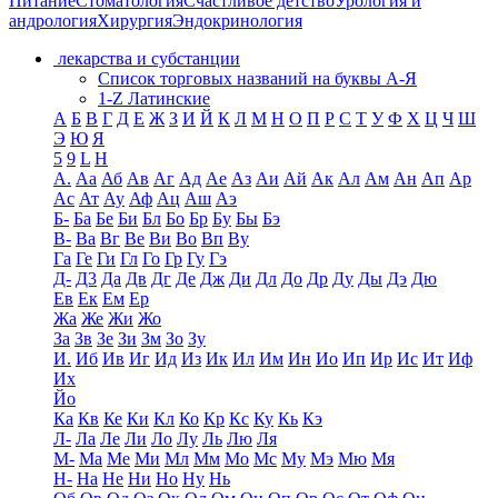
Питание
Стоматология
Счастливое детство
Урология и
андрология
Хирургия
Эндокринология
лекарства и субстанции
Список торговых названий на буквы А-Я
1-Z Латинские
А
Б
В
Г
Д
Е
Ж
З
И
Й
К
Л
М
Н
О
П
Р
С
Т
У
Ф
Х
Ц
Ч
Ш
Э
Ю
Я
5
9
L
H
А.
Аа
Аб
Ав
Аг
Ад
Ае
Аз
Аи
Ай
Ак
Ал
Ам
Ан
Ап
Ар
Ас
Ат
Ау
Аф
Ац
Аш
Аэ
Б-
Ба
Бе
Би
Бл
Бо
Бр
Бу
Бы
Бэ
В-
Ва
Вг
Ве
Ви
Во
Вп
Ву
Га
Ге
Ги
Гл
Го
Гр
Гу
Гэ
Д-
Д3
Да
Дв
Дг
Де
Дж
Ди
Дл
До
Др
Ду
Ды
Дэ
Дю
Ев
Ек
Ем
Ер
Жа
Же
Жи
Жо
За
Зв
Зе
Зи
Зм
Зо
Зу
И.
Иб
Ив
Иг
Ид
Из
Ик
Ил
Им
Ин
Ио
Ип
Ир
Ис
Ит
Иф
Их
Йо
Ка
Кв
Ке
Ки
Кл
Ко
Кр
Кс
Ку
Кь
Кэ
Л-
Ла
Ле
Ли
Ло
Лу
Ль
Лю
Ля
М-
Ма
Ме
Ми
Мл
Мм
Мо
Мс
Му
Мэ
Мю
Мя
Н-
На
Не
Ни
Но
Ну
Нь