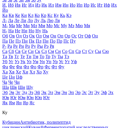
И.
Иб
Ив
Иг
Ид
Из
Ик
Ил
Им
Ин
Ио
Ип
Ир
Ис
Ит
Иф
Их
Йо
Ка
Кв
Ке
Ки
Кл
Ко
Кр
Кс
Ку
Кь
Кэ
Л-
Ла
Ле
Ли
Ло
Лу
Ль
Лю
Ля
М-
Ма
Ме
Ми
Мл
Мм
Мо
Мс
Му
Мэ
Мю
Мя
Н-
На
Не
Ни
Но
Ну
Нь
Об
Ов
Од
Оз
Ок
Ол
Ом
Он
Оп
Ор
Ос
От
Оф
Оц
Па
Пе
Пз
Пи
Пк
Пл
Пн
По
Пр
Пс
Пу
Р-
Ра
Ре
Ри
Ро
Ру
Ры
Рэ
Ря
Са
Сб
Св
Се
Си
Ск
Сл
См
Сн
Со
Сп
Ср
Ст
Су
Сы
Сю
Та
Тв
Тг
Те
Ти
Тм
То
Тр
Ту
Ты
Тэ
Уб
Уг
Уз
Ук
Ул
Ум
Ун
Уп
Ур
Ус
Ут
Уф
Фа
Фе
Фи
Фл
Фо
Фр
Фс
Фт
Фу
Ха
Хв
Хе
Хи
Хл
Хо
Ху
Це
Ци
Цф
Ча
Че
Чи
Ша
Шв
Ши
Шу
Эб
Эв
Эг
Эд
Эз
Эй
Эк
Эл
Эм
Эн
Эп
Эр
Эс
Эт
Эу
Эф
Эх
Юв
Юг
Юм
Юн
Юп
Ют
Як
Ям
Ян
Яр
Яс
Ку
Кубицин
Антибиотик, полипептид
циклический
Куван®
Ферментопатий наследственных