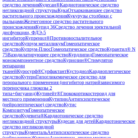
средство лечения
Кудесан®
Кардиотоническое средство
негликозидной структуры
Кука
Отхаркивающее средство
растительного происхождения
Кукурузы столбики с
рыльцами
Желчегонное средство растительного
происхождения
Купид 36
Средство лечения эректильной
дисфункции, ФДЭ-5
ингибитор
Купренил®
Противовоспалительное
средство
Купрум металликум
Гомеопатическое
средство
Купрум-Плюс
Гомеопатическое средство
Курантил® N
75
Вазодилатирующее средство
Курдлипид
Гомеопатическое
монокомпонентное средство
Куриозин®
Стимулятор
репарации
тканей
Куросурф®
Сурфактант
Кустодиол
Кардиоплегическое
средство
Кутерн
Гипогликемическое средство для
перорального применения (ингибитор натрийзависимого
переносчика глюкозы 2
типа+бигуанид)
Кутивейт®
Глюкокортикостероид для
местного применения
Кутипин
Антипсихотическое
(нейролептическое) средство
Кутис
Композитум
Гомеопатическое
средство
Кудевита®
Кардиотоническое средство
негликозидной структуры
Кудесан для детей
Кардиотоническое
средство негликозидной
структуры
Кументаль
Антипсихотическое средство
(нейролептик)
Кутенза
Анестетики, другие местные