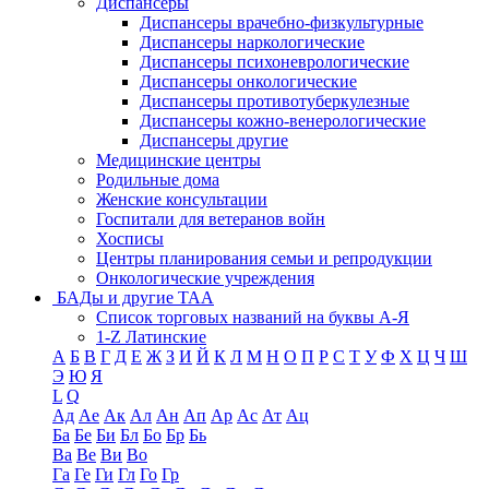
Диспансеры
Диспансеры врачебно-физкультурные
Диспансеры наркологические
Диспансеры психоневрологические
Диспансеры онкологические
Диспансеры противотуберкулезные
Диспансеры кожно-венерологические
Диспансеры другие
Медицинские центры
Родильные дома
Женские консультации
Госпитали для ветеранов войн
Хосписы
Центры планирования семьи и репродукции
Онкологические учреждения
БАДы и другие ТАА
Список торговых названий на буквы А-Я
1-Z Латинские
А
Б
В
Г
Д
Е
Ж
З
И
Й
К
Л
М
Н
О
П
Р
С
Т
У
Ф
Х
Ц
Ч
Ш
Э
Ю
Я
L
Q
Ад
Ае
Ак
Ал
Ан
Ап
Ар
Ас
Ат
Ац
Ба
Бе
Би
Бл
Бо
Бр
Бь
Ва
Ве
Ви
Во
Га
Ге
Ги
Гл
Го
Гр