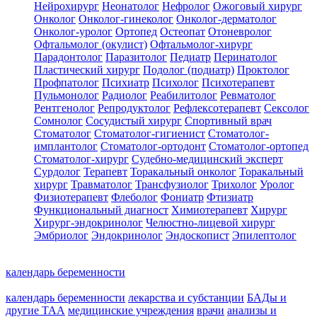
Нейрохирург
Неонатолог
Нефролог
Ожоговый хирург
Онколог
Онколог-гинеколог
Онколог-дерматолог
Онколог-уролог
Ортопед
Остеопат
Отоневролог
Офтальмолог (окулист)
Офтальмолог-хирург
Парадонтолог
Паразитолог
Педиатр
Перинатолог
Пластический хирург
Подолог (подиатр)
Проктолог
Профпатолог
Психиатр
Психолог
Психотерапевт
Пульмонолог
Радиолог
Реабилитолог
Ревматолог
Рентгенолог
Репродуктолог
Рефлексотерапевт
Сексолог
Сомнолог
Сосудистый хирург
Спортивный врач
Стоматолог
Стоматолог-гигиенист
Стоматолог-
имплантолог
Стоматолог-ортодонт
Стоматолог-ортопед
Стоматолог-хирург
Судебно-медицинский эксперт
Сурдолог
Терапевт
Торакальный онколог
Торакальный
хирург
Травматолог
Трансфузиолог
Трихолог
Уролог
Физиотерапевт
Флеболог
Фониатр
Фтизиатр
Функциональный диагност
Химиотерапевт
Хирург
Хирург-эндокринолог
Челюстно-лицевой хирург
Эмбриолог
Эндокринолог
Эндоскопист
Эпилептолог
календарь беременности
календарь беременности
лекарства и субстанции
БАДы и
другие ТАА
медицинские учреждения
врачи
анализы и