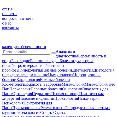
статьи
новости
вопросы и ответы
о нас
контакты
календарь беременности
Анализы и
диагностика
Беременность и
роды
Бесплодие
Болезни сосудов
Болезни уха, горла,
носа
Гастроэнтерология
Генетика и
прогнозы
Гинекология
Глазные болезни
Диетология
Диетология
и грудное вскармливание
Иммунология
Инфекционные
болезни
Кардиология
Кожные болезни
Косметология
Красота и здоровье
Маммология
Маммология для
Пап
Наркология
Нервные болезни
Онкология
Онкология для
Папы
Ортопедия
Педиатрия
Первая помощь
Пластическая
хирургия
Половые инфекции
Проктология
Психиатрия
Психология
Психология для
Папы
Пульмонология
Ревматология
Репродуктивная система
мужчины
Сексология
Спорт, Отдых,