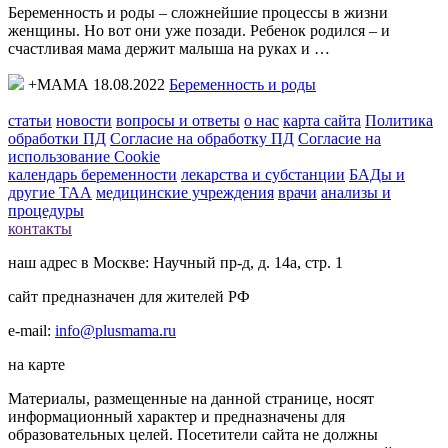
Беременность и роды – сложнейшие процессы в жизни
женщины. Но вот они уже позади. Ребенок родился – и
счастливая мама держит малыша на руках и …
+МАМА 18.08.2022
Беременность и роды
статьи
новости
вопросы и ответы
о нас
карта сайта
Политика
обработки ПД
Согласие на обработку ПД
Согласие на
использование Cookie
календарь беременности
лекарства и субстанции
БАДы и
другие ТАА
медицинские учреждения
врачи
анализы и
процедуры
контакты
наш адрес в Москве: Научный пр-д, д. 14а, стр. 1
сайт предназначен для жителей РФ
e-mail:
info@plusmama.ru
на карте
Материалы, размещенные на данной странице, носят
информационный характер и предназначены для
образовательных целей. Посетители сайта не должны