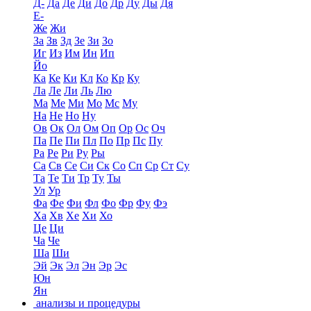
Д-
Да
Де
Ди
До
Др
Ду
Ды
Дя
Е-
Же
Жи
За
Зв
Зд
Зе
Зи
Зо
Иг
Из
Им
Ин
Ип
Йо
Ка
Ке
Ки
Кл
Ко
Кр
Ку
Ла
Ле
Ли
Ль
Лю
Ма
Ме
Ми
Мо
Мс
Му
На
Не
Но
Ну
Ов
Ок
Ол
Ом
Оп
Ор
Ос
Оч
Па
Пе
Пи
Пл
По
Пр
Пс
Пу
Ра
Ре
Ри
Ру
Ры
Са
Св
Се
Си
Ск
Со
Сп
Ср
Ст
Су
Та
Те
Ти
Тр
Ту
Ты
Ул
Ур
Фа
Фе
Фи
Фл
Фо
Фр
Фу
Фэ
Ха
Хв
Хе
Хи
Хо
Це
Ци
Ча
Че
Ша
Ши
Эй
Эк
Эл
Эн
Эр
Эс
Юн
Ян
анализы и процедуры