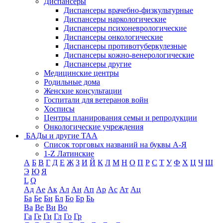
Диспансеры
Диспансеры врачебно-физкультурные
Диспансеры наркологические
Диспансеры психоневрологические
Диспансеры онкологические
Диспансеры противотуберкулезные
Диспансеры кожно-венерологические
Диспансеры другие
Медицинские центры
Родильные дома
Женские консультации
Госпитали для ветеранов войн
Хосписы
Центры планирования семьи и репродукции
Онкологические учреждения
БАДы и другие ТАА
Список торговых названий на буквы А-Я
1-Z Латинские
А
Б
В
Г
Д
Е
Ж
З
И
Й
К
Л
М
Н
О
П
Р
С
Т
У
Ф
Х
Ц
Ч
Ш
Э
Ю
Я
L
Q
Ад
Ае
Ак
Ал
Ан
Ап
Ар
Ас
Ат
Ац
Ба
Бе
Би
Бл
Бо
Бр
Бь
Ва
Ве
Ви
Во
Га
Ге
Ги
Гл
Го
Гр