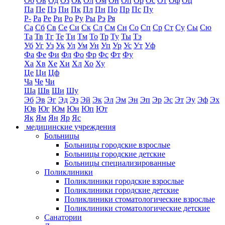
Об
Ов
Од
Оз
Ок
Ол
Ом
Он
Оп
Ор
Ос
От
Оф
Оц
Па
Пе
Пз
Пи
Пк
Пл
Пн
По
Пр
Пс
Пу
Р-
Ра
Ре
Ри
Ро
Ру
Ры
Рэ
Ря
Са
Сб
Св
Се
Си
Ск
Сл
См
Сн
Со
Сп
Ср
Ст
Су
Сы
Сю
Та
Тв
Тг
Те
Ти
Тм
То
Тр
Ту
Ты
Тэ
Уб
Уг
Уз
Ук
Ул
Ум
Ун
Уп
Ур
Ус
Ут
Уф
Фа
Фе
Фи
Фл
Фо
Фр
Фс
Фт
Фу
Ха
Хв
Хе
Хи
Хл
Хо
Ху
Це
Ци
Цф
Ча
Че
Чи
Ша
Шв
Ши
Шу
Эб
Эв
Эг
Эд
Эз
Эй
Эк
Эл
Эм
Эн
Эп
Эр
Эс
Эт
Эу
Эф
Эх
Юв
Юг
Юм
Юн
Юп
Ют
Як
Ям
Ян
Яр
Яс
медицинские учреждения
Больницы
Больницы городские взрослые
Больницы городские детские
Больницы специализированные
Поликлиники
Поликлиники городские взрослые
Поликлиники городские детские
Поликлиники стоматологические взрослые
Поликлиники стоматологические детские
Санатории