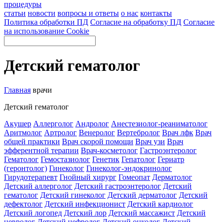
процедуры
статьи
новости
вопросы и ответы
о нас
контакты
Политика обработки ПД
Согласие на обработку ПД
Согласие
на использование Cookie
Детский гематолог
Главная
врачи
Детский гематолог
Акушер
Аллерголог
Андролог
Анестезиолог-реаниматолог
Аритмолог
Артролог
Венеролог
Вертебролог
Врач лфк
Врач
общей практики
Врач скорой помощи
Врач узи
Врач
эфферентной терапии
Врач-косметолог
Гастроэнтеролог
Гематолог
Гемостазиолог
Генетик
Гепатолог
Гериатр
(геронтолог)
Гинеколог
Гинеколог-эндокринолог
Гирудотерапевт
Гнойный хирург
Гомеопат
Дерматолог
Детский аллерголог
Детский гастроэнтеролог
Детский
гематолог
Детский гинеколог
Детский дерматолог
Детский
дефектолог
Детский инфекционист
Детский кардиолог
Детский логопед
Детский лор
Детский массажист
Детский
невролог
Детский нефролог
Детский онколог
Детский