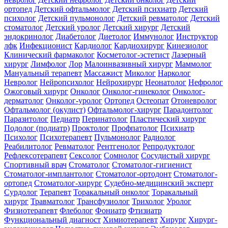
ортопед
Детский офтальмолог
Детский психиатр
Детский
психолог
Детский пульмонолог
Детский ревматолог
Детский
стоматолог
Детский уролог
Детский хирург
Детский
эндокринолог
Диабетолог
Диетолог
Иммунолог
Инструктор
лфк
Инфекционист
Кардиолог
Кардиохирург
Кинезиолог
Клинический фармаколог
Косметолог-эстетист
Лазерный
хирург
Лимфолог
Лор
Малоинвазивный хирург
Маммолог
Мануальный терапевт
Массажист
Миколог
Нарколог
Невролог
Нейропсихолог
Нейрохирург
Неонатолог
Нефролог
Ожоговый хирург
Онколог
Онколог-гинеколог
Онколог-
дерматолог
Онколог-уролог
Ортопед
Остеопат
Отоневролог
Офтальмолог (окулист)
Офтальмолог-хирург
Парадонтолог
Паразитолог
Педиатр
Перинатолог
Пластический хирург
Подолог (подиатр)
Проктолог
Профпатолог
Психиатр
Психолог
Психотерапевт
Пульмонолог
Радиолог
Реабилитолог
Ревматолог
Рентгенолог
Репродуктолог
Рефлексотерапевт
Сексолог
Сомнолог
Сосудистый хирург
Спортивный врач
Стоматолог
Стоматолог-гигиенист
Стоматолог-имплантолог
Стоматолог-ортодонт
Стоматолог-
ортопед
Стоматолог-хирург
Судебно-медицинский эксперт
Сурдолог
Терапевт
Торакальный онколог
Торакальный
хирург
Травматолог
Трансфузиолог
Трихолог
Уролог
Физиотерапевт
Флеболог
Фониатр
Фтизиатр
Функциональный диагност
Химиотерапевт
Хирург
Хирург-