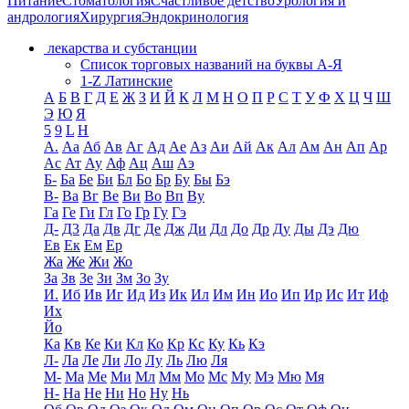
Питание
Стоматология
Счастливое детство
Урология и
андрология
Хирургия
Эндокринология
лекарства и субстанции
Список торговых названий на буквы А-Я
1-Z Латинские
А
Б
В
Г
Д
Е
Ж
З
И
Й
К
Л
М
Н
О
П
Р
С
Т
У
Ф
Х
Ц
Ч
Ш
Э
Ю
Я
5
9
L
H
А.
Аа
Аб
Ав
Аг
Ад
Ае
Аз
Аи
Ай
Ак
Ал
Ам
Ан
Ап
Ар
Ас
Ат
Ау
Аф
Ац
Аш
Аэ
Б-
Ба
Бе
Би
Бл
Бо
Бр
Бу
Бы
Бэ
В-
Ва
Вг
Ве
Ви
Во
Вп
Ву
Га
Ге
Ги
Гл
Го
Гр
Гу
Гэ
Д-
Д3
Да
Дв
Дг
Де
Дж
Ди
Дл
До
Др
Ду
Ды
Дэ
Дю
Ев
Ек
Ем
Ер
Жа
Же
Жи
Жо
За
Зв
Зе
Зи
Зм
Зо
Зу
И.
Иб
Ив
Иг
Ид
Из
Ик
Ил
Им
Ин
Ио
Ип
Ир
Ис
Ит
Иф
Их
Йо
Ка
Кв
Ке
Ки
Кл
Ко
Кр
Кс
Ку
Кь
Кэ
Л-
Ла
Ле
Ли
Ло
Лу
Ль
Лю
Ля
М-
Ма
Ме
Ми
Мл
Мм
Мо
Мс
Му
Мэ
Мю
Мя
Н-
На
Не
Ни
Но
Ну
Нь