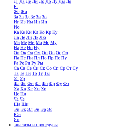
Д-
Да
Де
Ди
До
Др
Ду
Ды
Дя
Е-
Же
Жи
За
Зв
Зд
Зе
Зи
Зо
Иг
Из
Им
Ин
Ип
Йо
Ка
Ке
Ки
Кл
Ко
Кр
Ку
Ла
Ле
Ли
Ль
Лю
Ма
Ме
Ми
Мо
Мс
Му
На
Не
Но
Ну
Ов
Ок
Ол
Ом
Оп
Ор
Ос
Оч
Па
Пе
Пи
Пл
По
Пр
Пс
Пу
Ра
Ре
Ри
Ру
Ры
Са
Св
Се
Си
Ск
Со
Сп
Ср
Ст
Су
Та
Те
Ти
Тр
Ту
Ты
Ул
Ур
Фа
Фе
Фи
Фл
Фо
Фр
Фу
Фэ
Ха
Хв
Хе
Хи
Хо
Це
Ци
Ча
Че
Ша
Ши
Эй
Эк
Эл
Эн
Эр
Эс
Юн
Ян
анализы и процедуры