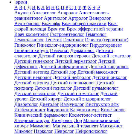
врачи
А
В
Г
Д
И
К
Л
М
Н
О
П
Р
С
Т
У
Ф
Х
Ч
Э
Акушер
Аллерголог
Андролог
Анестезиолог-
реаниматолог
Аритмолог
Артролог
Венеролог
Вертебролог
Врач лфк
Врач общей практики
Врач
скорой помощи
Врач узи
Врач эфферентной терапии
Врач-косметолог
Гастроэнтеролог
Гематолог
Гемостазиолог
Генетик
Гепатолог
Гериатр (геронтолог)
Гинеколог
Гинеколог-эндокринолог
Гирудотерапевт
Гнойный хирург
Гомеопат
Дерматолог
Детский
аллерголог
Детский гастроэнтеролог
Детский гематолог
Детский гинеколог
Детский дерматолог
Детский
дефектолог
Детский инфекционист
Детский кардиолог
Детский логопед
Детский лор
Детский массажист
Детский невролог
Детский нефролог
Детский онколог
Детский ортопед
Детский офтальмолог
Детский
психиатр
Детский психолог
Детский пульмонолог
Детский ревматолог
Детский стоматолог
Детский
уролог
Детский хирург
Детский эндокринолог
Диабетолог
Диетолог
Иммунолог
Инструктор лфк
Инфекционист
Кардиолог
Кардиохирург
Кинезиолог
Клинический фармаколог
Косметолог-эстетист
Лазерный хирург
Лимфолог
Лор
Малоинвазивный
хирург
Маммолог
Мануальный терапевт
Массажист
Миколог
Нарколог
Невролог
Нейропсихолог