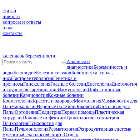
статьи
новости
вопросы и ответы
о нас
контакты
календарь беременности
Анализы и
диагностика
Беременность и
роды
Бесплодие
Болезни сосудов
Болезни уха, горла,
носа
Гастроэнтерология
Генетика и
прогнозы
Гинекология
Глазные болезни
Диетология
Диетология
и грудное вскармливание
Иммунология
Инфекционные
болезни
Кардиология
Кожные болезни
Косметология
Красота и здоровье
Маммология
Маммология для
Пап
Наркология
Нервные болезни
Онкология
Онкология для
Папы
Ортопедия
Педиатрия
Первая помощь
Пластическая
хирургия
Половые инфекции
Проктология
Психиатрия
Психология
Психология для
Папы
Пульмонология
Ревматология
Репродуктивная система
мужчины
Сексология
Спорт, Отдых,