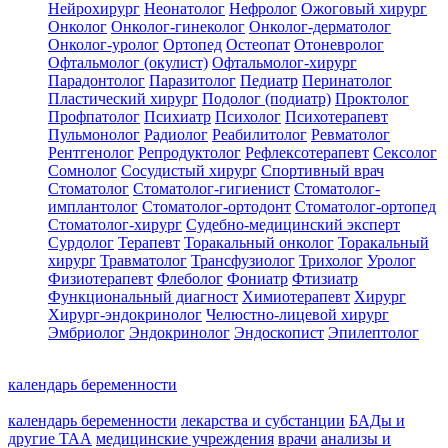
Нейрохирург
Неонатолог
Нефролог
Ожоговый хирург
Онколог
Онколог-гинеколог
Онколог-дерматолог
Онколог-уролог
Ортопед
Остеопат
Отоневролог
Офтальмолог (окулист)
Офтальмолог-хирург
Парадонтолог
Паразитолог
Педиатр
Перинатолог
Пластический хирург
Подолог (подиатр)
Проктолог
Профпатолог
Психиатр
Психолог
Психотерапевт
Пульмонолог
Радиолог
Реабилитолог
Ревматолог
Рентгенолог
Репродуктолог
Рефлексотерапевт
Сексолог
Сомнолог
Сосудистый хирург
Спортивный врач
Стоматолог
Стоматолог-гигиенист
Стоматолог-
имплантолог
Стоматолог-ортодонт
Стоматолог-ортопед
Стоматолог-хирург
Судебно-медицинский эксперт
Сурдолог
Терапевт
Торакальный онколог
Торакальный
хирург
Травматолог
Трансфузиолог
Трихолог
Уролог
Физиотерапевт
Флеболог
Фониатр
Фтизиатр
Функциональный диагност
Химиотерапевт
Хирург
Хирург-эндокринолог
Челюстно-лицевой хирург
Эмбриолог
Эндокринолог
Эндоскопист
Эпилептолог
календарь беременности
календарь беременности
лекарства и субстанции
БАДы и
другие ТАА
медицинские учреждения
врачи
анализы и