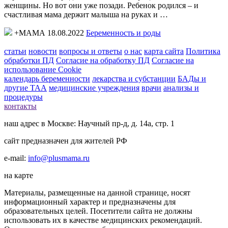
женщины. Но вот они уже позади. Ребенок родился – и
счастливая мама держит малыша на руках и …
+МАМА 18.08.2022
Беременность и роды
статьи
новости
вопросы и ответы
о нас
карта сайта
Политика
обработки ПД
Согласие на обработку ПД
Согласие на
использование Cookie
календарь беременности
лекарства и субстанции
БАДы и
другие ТАА
медицинские учреждения
врачи
анализы и
процедуры
контакты
наш адрес в Москве: Научный пр-д, д. 14а, стр. 1
сайт предназначен для жителей РФ
e-mail:
info@plusmama.ru
на карте
Материалы, размещенные на данной странице, носят
информационный характер и предназначены для
образовательных целей. Посетители сайта не должны
использовать их в качестве медицинских рекомендаций.