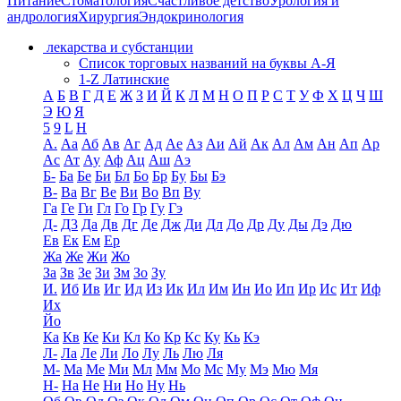
Питание
Стоматология
Счастливое детство
Урология и
андрология
Хирургия
Эндокринология
лекарства и субстанции
Список торговых названий на буквы А-Я
1-Z Латинские
А
Б
В
Г
Д
Е
Ж
З
И
Й
К
Л
М
Н
О
П
Р
С
Т
У
Ф
Х
Ц
Ч
Ш
Э
Ю
Я
5
9
L
H
А.
Аа
Аб
Ав
Аг
Ад
Ае
Аз
Аи
Ай
Ак
Ал
Ам
Ан
Ап
Ар
Ас
Ат
Ау
Аф
Ац
Аш
Аэ
Б-
Ба
Бе
Би
Бл
Бо
Бр
Бу
Бы
Бэ
В-
Ва
Вг
Ве
Ви
Во
Вп
Ву
Га
Ге
Ги
Гл
Го
Гр
Гу
Гэ
Д-
Д3
Да
Дв
Дг
Де
Дж
Ди
Дл
До
Др
Ду
Ды
Дэ
Дю
Ев
Ек
Ем
Ер
Жа
Же
Жи
Жо
За
Зв
Зе
Зи
Зм
Зо
Зу
И.
Иб
Ив
Иг
Ид
Из
Ик
Ил
Им
Ин
Ио
Ип
Ир
Ис
Ит
Иф
Их
Йо
Ка
Кв
Ке
Ки
Кл
Ко
Кр
Кс
Ку
Кь
Кэ
Л-
Ла
Ле
Ли
Ло
Лу
Ль
Лю
Ля
М-
Ма
Ме
Ми
Мл
Мм
Мо
Мс
Му
Мэ
Мю
Мя
Н-
На
Не
Ни
Но
Ну
Нь