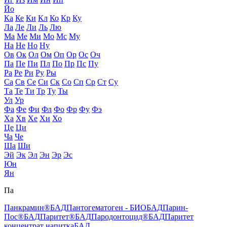
Йо
Ка
Ке
Ки
Кл
Ко
Кр
Ку
Ла
Ле
Ли
Ль
Лю
Ма
Ме
Ми
Мо
Мс
Му
На
Не
Но
Ну
Ов
Ок
Ол
Ом
Оп
Ор
Ос
Оч
Па
Пе
Пи
Пл
По
Пр
Пс
Пу
Ра
Ре
Ри
Ру
Ры
Са
Св
Се
Си
Ск
Со
Сп
Ср
Ст
Су
Та
Те
Ти
Тр
Ту
Ты
Ул
Ур
Фа
Фе
Фи
Фл
Фо
Фр
Фу
Фэ
Ха
Хв
Хе
Хи
Хо
Це
Ци
Ча
Че
Ша
Ши
Эй
Эк
Эл
Эн
Эр
Эс
Юн
Ян
Па
Панкрамин®
БАД
Пантогематоген - БИО
БАД
Парин-
Пос®
БАД
Паритет®
БАД
Пародонтоцид®
БАД
Паритет
концентрат напитка
БАД