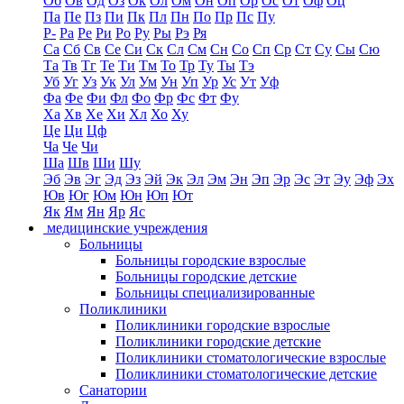
Об
Ов
Од
Оз
Ок
Ол
Ом
Он
Оп
Ор
Ос
От
Оф
Оц
Па
Пе
Пз
Пи
Пк
Пл
Пн
По
Пр
Пс
Пу
Р-
Ра
Ре
Ри
Ро
Ру
Ры
Рэ
Ря
Са
Сб
Св
Се
Си
Ск
Сл
См
Сн
Со
Сп
Ср
Ст
Су
Сы
Сю
Та
Тв
Тг
Те
Ти
Тм
То
Тр
Ту
Ты
Тэ
Уб
Уг
Уз
Ук
Ул
Ум
Ун
Уп
Ур
Ус
Ут
Уф
Фа
Фе
Фи
Фл
Фо
Фр
Фс
Фт
Фу
Ха
Хв
Хе
Хи
Хл
Хо
Ху
Це
Ци
Цф
Ча
Че
Чи
Ша
Шв
Ши
Шу
Эб
Эв
Эг
Эд
Эз
Эй
Эк
Эл
Эм
Эн
Эп
Эр
Эс
Эт
Эу
Эф
Эх
Юв
Юг
Юм
Юн
Юп
Ют
Як
Ям
Ян
Яр
Яс
медицинские учреждения
Больницы
Больницы городские взрослые
Больницы городские детские
Больницы специализированные
Поликлиники
Поликлиники городские взрослые
Поликлиники городские детские
Поликлиники стоматологические взрослые
Поликлиники стоматологические детские
Санатории