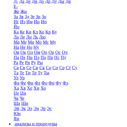
Д-
Да
Де
Ди
До
Др
Ду
Ды
Дя
Е-
Же
Жи
За
Зв
Зд
Зе
Зи
Зо
Иг
Из
Им
Ин
Ип
Йо
Ка
Ке
Ки
Кл
Ко
Кр
Ку
Ла
Ле
Ли
Ль
Лю
Ма
Ме
Ми
Мо
Мс
Му
На
Не
Но
Ну
Ов
Ок
Ол
Ом
Оп
Ор
Ос
Оч
Па
Пе
Пи
Пл
По
Пр
Пс
Пу
Ра
Ре
Ри
Ру
Ры
Са
Св
Се
Си
Ск
Со
Сп
Ср
Ст
Су
Та
Те
Ти
Тр
Ту
Ты
Ул
Ур
Фа
Фе
Фи
Фл
Фо
Фр
Фу
Фэ
Ха
Хв
Хе
Хи
Хо
Це
Ци
Ча
Че
Ша
Ши
Эй
Эк
Эл
Эн
Эр
Эс
Юн
Ян
анализы и процедуры