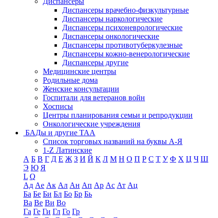
Диспансеры
Диспансеры врачебно-физкультурные
Диспансеры наркологические
Диспансеры психоневрологические
Диспансеры онкологические
Диспансеры противотуберкулезные
Диспансеры кожно-венерологические
Диспансеры другие
Медицинские центры
Родильные дома
Женские консультации
Госпитали для ветеранов войн
Хосписы
Центры планирования семьи и репродукции
Онкологические учреждения
БАДы и другие ТАА
Список торговых названий на буквы А-Я
1-Z Латинские
А
Б
В
Г
Д
Е
Ж
З
И
Й
К
Л
М
Н
О
П
Р
С
Т
У
Ф
Х
Ц
Ч
Ш
Э
Ю
Я
L
Q
Ад
Ае
Ак
Ал
Ан
Ап
Ар
Ас
Ат
Ац
Ба
Бе
Би
Бл
Бо
Бр
Бь
Ва
Ве
Ви
Во
Га
Ге
Ги
Гл
Го
Гр