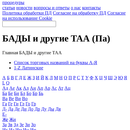
процедуры
статьи
новости
вопросы и ответы
о нас
контакты
Политика обработки ПД
Согласие на обработку ПД
Согласие
на использование Cookie
БАДЫ и другие ТАА (Па)
Главная
БАДЫ и другие ТАА
Список торговых названий на буквы А-Я
1-Z Латинские
А
Б
В
Г
Д
Е
Ж
З
И
Й
К
Л
М
Н
О
П
Р
С
Т
У
Ф
Х
Ц
Ч
Ш
Э
Ю
Я
L
Q
Ад
Ае
Ак
Ал
Ан
Ап
Ар
Ас
Ат
Ац
Ба
Бе
Би
Бл
Бо
Бр
Бь
Ва
Ве
Ви
Во
Га
Ге
Ги
Гл
Го
Гр
Д-
Да
Де
Ди
До
Др
Ду
Ды
Дя
Е-
Же
Жи
За
Зв
Зд
Зе
Зи
Зо
Иг
Из
Им
Ин
Ип