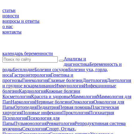
статьи
новости
вопросы и ответы
о нас
контакты
календарь беременности
Анализы и
диагностика
Беременность и
роды
Бесплодие
Болезни сосудов
Болезни уха, горла,
носа
Гастроэнтерология
Генетика и
прогнозы
Гинекология
Глазные болезни
Диетология
Диетология
и грудное вскармливание
Иммунология
Инфекционные
болезни
Кардиология
Кожные болезни
Косметология
Красота и здоровье
Маммология
Маммология для
Пап
Наркология
Нервные болезни
Онкология
Онкология для
Папы
Ортопедия
Педиатрия
Первая помощь
Пластическая
хирургия
Половые инфекции
Проктология
Психиатрия
Психология
Психология для
Папы
Пульмонология
Ревматология
Репродуктивная система
мужчины
Сексология
Спорт, Отдых,