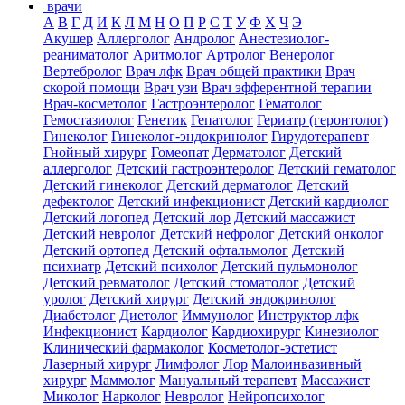
врачи
А
В
Г
Д
И
К
Л
М
Н
О
П
Р
С
Т
У
Ф
Х
Ч
Э
Акушер
Аллерголог
Андролог
Анестезиолог-
реаниматолог
Аритмолог
Артролог
Венеролог
Вертебролог
Врач лфк
Врач общей практики
Врач
скорой помощи
Врач узи
Врач эфферентной терапии
Врач-косметолог
Гастроэнтеролог
Гематолог
Гемостазиолог
Генетик
Гепатолог
Гериатр (геронтолог)
Гинеколог
Гинеколог-эндокринолог
Гирудотерапевт
Гнойный хирург
Гомеопат
Дерматолог
Детский
аллерголог
Детский гастроэнтеролог
Детский гематолог
Детский гинеколог
Детский дерматолог
Детский
дефектолог
Детский инфекционист
Детский кардиолог
Детский логопед
Детский лор
Детский массажист
Детский невролог
Детский нефролог
Детский онколог
Детский ортопед
Детский офтальмолог
Детский
психиатр
Детский психолог
Детский пульмонолог
Детский ревматолог
Детский стоматолог
Детский
уролог
Детский хирург
Детский эндокринолог
Диабетолог
Диетолог
Иммунолог
Инструктор лфк
Инфекционист
Кардиолог
Кардиохирург
Кинезиолог
Клинический фармаколог
Косметолог-эстетист
Лазерный хирург
Лимфолог
Лор
Малоинвазивный
хирург
Маммолог
Мануальный терапевт
Массажист
Миколог
Нарколог
Невролог
Нейропсихолог