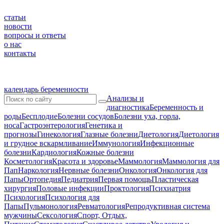
статьи
новости
вопросы и ответы
о нас
контакты
календарь беременности
Анализы и
диагностика
Беременность и
роды
Бесплодие
Болезни сосудов
Болезни уха, горла,
носа
Гастроэнтерология
Генетика и
прогнозы
Гинекология
Глазные болезни
Диетология
Диетология
и грудное вскармливание
Иммунология
Инфекционные
болезни
Кардиология
Кожные болезни
Косметология
Красота и здоровье
Маммология
Маммология для
Пап
Наркология
Нервные болезни
Онкология
Онкология для
Папы
Ортопедия
Педиатрия
Первая помощь
Пластическая
хирургия
Половые инфекции
Проктология
Психиатрия
Психология
Психология для
Папы
Пульмонология
Ревматология
Репродуктивная система
мужчины
Сексология
Спорт, Отдых,