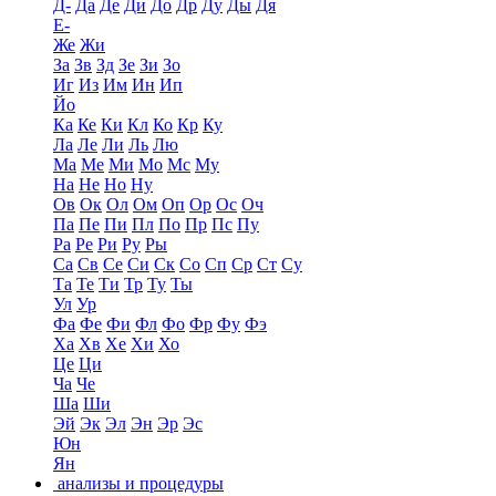
Д-
Да
Де
Ди
До
Др
Ду
Ды
Дя
Е-
Же
Жи
За
Зв
Зд
Зе
Зи
Зо
Иг
Из
Им
Ин
Ип
Йо
Ка
Ке
Ки
Кл
Ко
Кр
Ку
Ла
Ле
Ли
Ль
Лю
Ма
Ме
Ми
Мо
Мс
Му
На
Не
Но
Ну
Ов
Ок
Ол
Ом
Оп
Ор
Ос
Оч
Па
Пе
Пи
Пл
По
Пр
Пс
Пу
Ра
Ре
Ри
Ру
Ры
Са
Св
Се
Си
Ск
Со
Сп
Ср
Ст
Су
Та
Те
Ти
Тр
Ту
Ты
Ул
Ур
Фа
Фе
Фи
Фл
Фо
Фр
Фу
Фэ
Ха
Хв
Хе
Хи
Хо
Це
Ци
Ча
Че
Ша
Ши
Эй
Эк
Эл
Эн
Эр
Эс
Юн
Ян
анализы и процедуры