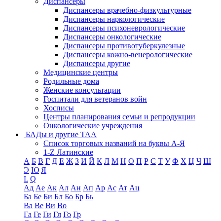
Диспансеры
Диспансеры врачебно-физкультурные
Диспансеры наркологические
Диспансеры психоневрологические
Диспансеры онкологические
Диспансеры противотуберкулезные
Диспансеры кожно-венерологические
Диспансеры другие
Медицинские центры
Родильные дома
Женские консультации
Госпитали для ветеранов войн
Хосписы
Центры планирования семьи и репродукции
Онкологические учреждения
БАДы и другие ТАА
Список торговых названий на буквы А-Я
1-Z Латинские
А
Б
В
Г
Д
Е
Ж
З
И
Й
К
Л
М
Н
О
П
Р
С
Т
У
Ф
Х
Ц
Ч
Ш
Э
Ю
Я
L
Q
Ад
Ае
Ак
Ал
Ан
Ап
Ар
Ас
Ат
Ац
Ба
Бе
Би
Бл
Бо
Бр
Бь
Ва
Ве
Ви
Во
Га
Ге
Ги
Гл
Го
Гр