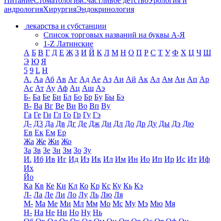
Питание
Стоматология
Счастливое детство
Урология и
андрология
Хирургия
Эндокринология
лекарства и субстанции
Список торговых названий на буквы А-Я
1-Z Латинские
А
Б
В
Г
Д
Е
Ж
З
И
Й
К
Л
М
Н
О
П
Р
С
Т
У
Ф
Х
Ц
Ч
Ш
Э
Ю
Я
5
9
L
H
А.
Аа
Аб
Ав
Аг
Ад
Ае
Аз
Аи
Ай
Ак
Ал
Ам
Ан
Ап
Ар
Ас
Ат
Ау
Аф
Ац
Аш
Аэ
Б-
Ба
Бе
Би
Бл
Бо
Бр
Бу
Бы
Бэ
В-
Ва
Вг
Ве
Ви
Во
Вп
Ву
Га
Ге
Ги
Гл
Го
Гр
Гу
Гэ
Д-
Д3
Да
Дв
Дг
Де
Дж
Ди
Дл
До
Др
Ду
Ды
Дэ
Дю
Ев
Ек
Ем
Ер
Жа
Же
Жи
Жо
За
Зв
Зе
Зи
Зм
Зо
Зу
И.
Иб
Ив
Иг
Ид
Из
Ик
Ил
Им
Ин
Ио
Ип
Ир
Ис
Ит
Иф
Их
Йо
Ка
Кв
Ке
Ки
Кл
Ко
Кр
Кс
Ку
Кь
Кэ
Л-
Ла
Ле
Ли
Ло
Лу
Ль
Лю
Ля
М-
Ма
Ме
Ми
Мл
Мм
Мо
Мс
Му
Мэ
Мю
Мя
Н-
На
Не
Ни
Но
Ну
Нь