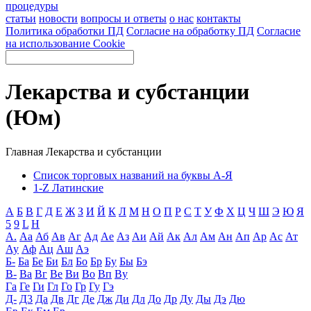
процедуры
статьи
новости
вопросы и ответы
о нас
контакты
Политика обработки ПД
Согласие на обработку ПД
Согласие
на использование Cookie
Лекарства и субстанции
(Юм)
Главная
Лекарства и субстанции
Список торговых названий на буквы А-Я
1-Z Латинские
А
Б
В
Г
Д
Е
Ж
З
И
Й
К
Л
М
Н
О
П
Р
С
Т
У
Ф
Х
Ц
Ч
Ш
Э
Ю
Я
5
9
L
H
А.
Аа
Аб
Ав
Аг
Ад
Ае
Аз
Аи
Ай
Ак
Ал
Ам
Ан
Ап
Ар
Ас
Ат
Ау
Аф
Ац
Аш
Аэ
Б-
Ба
Бе
Би
Бл
Бо
Бр
Бу
Бы
Бэ
В-
Ва
Вг
Ве
Ви
Во
Вп
Ву
Га
Ге
Ги
Гл
Го
Гр
Гу
Гэ
Д-
Д3
Да
Дв
Дг
Де
Дж
Ди
Дл
До
Др
Ду
Ды
Дэ
Дю