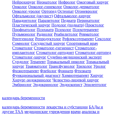
Нейрохирург
Неонатолог
Нефролог
Ожоговый хирург
Онколог
Онколог-гинеколог
Онколог-дерматолог
Онколог-уролог
Ортопед
Остеопат
Отоневролог
Офтальмолог (окулист)
Офтальмолог-хирург
Парадонтолог
Паразитолог
Педиатр
Перинатолог
Пластический хирург
Подолог (подиатр)
Проктолог
Профпатолог
Психиатр
Психолог
Психотерапевт
Пульмонолог
Радиолог
Реабилитолог
Ревматолог
Рентгенолог
Репродуктолог
Рефлексотерапевт
Сексолог
Сомнолог
Сосудистый хирург
Спортивный врач
Стоматолог
Стоматолог-гигиенист
Стоматолог-
имплантолог
Стоматолог-ортодонт
Стоматолог-ортопед
Стоматолог-хирург
Судебно-медицинский эксперт
Сурдолог
Терапевт
Торакальный онколог
Торакальный
хирург
Травматолог
Трансфузиолог
Трихолог
Уролог
Физиотерапевт
Флеболог
Фониатр
Фтизиатр
Функциональный диагност
Химиотерапевт
Хирург
Хирург-эндокринолог
Челюстно-лицевой хирург
Эмбриолог
Эндокринолог
Эндоскопист
Эпилептолог
календарь беременности
календарь беременности
лекарства и субстанции
БАДы и
другие ТАА
медицинские учреждения
врачи
анализы и