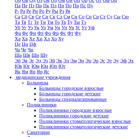
Об
Ов
Од
Оз
Ок
Ол
Ом
Он
Оп
Ор
Ос
От
Оф
Оц
Па
Пе
Пз
Пи
Пк
Пл
Пн
По
Пр
Пс
Пу
Р-
Ра
Ре
Ри
Ро
Ру
Ры
Рэ
Ря
Са
Сб
Св
Се
Си
Ск
Сл
См
Сн
Со
Сп
Ср
Ст
Су
Сы
Сю
Та
Тв
Тг
Те
Ти
Тм
То
Тр
Ту
Ты
Тэ
Уб
Уг
Уз
Ук
Ул
Ум
Ун
Уп
Ур
Ус
Ут
Уф
Фа
Фе
Фи
Фл
Фо
Фр
Фс
Фт
Фу
Ха
Хв
Хе
Хи
Хл
Хо
Ху
Це
Ци
Цф
Ча
Че
Чи
Ша
Шв
Ши
Шу
Эб
Эв
Эг
Эд
Эз
Эй
Эк
Эл
Эм
Эн
Эп
Эр
Эс
Эт
Эу
Эф
Эх
Юв
Юг
Юм
Юн
Юп
Ют
Як
Ям
Ян
Яр
Яс
медицинские учреждения
Больницы
Больницы городские взрослые
Больницы городские детские
Больницы специализированные
Поликлиники
Поликлиники городские взрослые
Поликлиники городские детские
Поликлиники стоматологические взрослые
Поликлиники стоматологические детские
Санатории