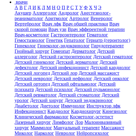
врачи
А
В
Г
Д
И
К
Л
М
Н
О
П
Р
С
Т
У
Ф
Х
Ч
Э
Акушер
Аллерголог
Андролог
Анестезиолог-
реаниматолог
Аритмолог
Артролог
Венеролог
Вертебролог
Врач лфк
Врач общей практики
Врач
скорой помощи
Врач узи
Врач эфферентной терапии
Врач-косметолог
Гастроэнтеролог
Гематолог
Гемостазиолог
Генетик
Гепатолог
Гериатр (геронтолог)
Гинеколог
Гинеколог-эндокринолог
Гирудотерапевт
Гнойный хирург
Гомеопат
Дерматолог
Детский
аллерголог
Детский гастроэнтеролог
Детский гематолог
Детский гинеколог
Детский дерматолог
Детский
дефектолог
Детский инфекционист
Детский кардиолог
Детский логопед
Детский лор
Детский массажист
Детский невролог
Детский нефролог
Детский онколог
Детский ортопед
Детский офтальмолог
Детский
психиатр
Детский психолог
Детский пульмонолог
Детский ревматолог
Детский стоматолог
Детский
уролог
Детский хирург
Детский эндокринолог
Диабетолог
Диетолог
Иммунолог
Инструктор лфк
Инфекционист
Кардиолог
Кардиохирург
Кинезиолог
Клинический фармаколог
Косметолог-эстетист
Лазерный хирург
Лимфолог
Лор
Малоинвазивный
хирург
Маммолог
Мануальный терапевт
Массажист
Миколог
Нарколог
Невролог
Нейропсихолог