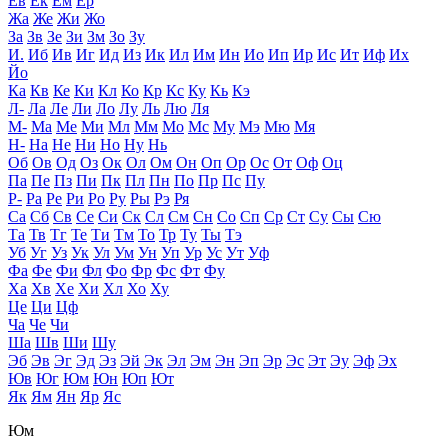
Ев
Ек
Ем
Ер
Жа
Же
Жи
Жо
За
Зв
Зе
Зи
Зм
Зо
Зу
И.
Иб
Ив
Иг
Ид
Из
Ик
Ил
Им
Ин
Ио
Ип
Ир
Ис
Ит
Иф
Их
Йо
Ка
Кв
Ке
Ки
Кл
Ко
Кр
Кс
Ку
Кь
Кэ
Л-
Ла
Ле
Ли
Ло
Лу
Ль
Лю
Ля
М-
Ма
Ме
Ми
Мл
Мм
Мо
Мс
Му
Мэ
Мю
Мя
Н-
На
Не
Ни
Но
Ну
Нь
Об
Ов
Од
Оз
Ок
Ол
Ом
Он
Оп
Ор
Ос
От
Оф
Оц
Па
Пе
Пз
Пи
Пк
Пл
Пн
По
Пр
Пс
Пу
Р-
Ра
Ре
Ри
Ро
Ру
Ры
Рэ
Ря
Са
Сб
Св
Се
Си
Ск
Сл
См
Сн
Со
Сп
Ср
Ст
Су
Сы
Сю
Та
Тв
Тг
Те
Ти
Тм
То
Тр
Ту
Ты
Тэ
Уб
Уг
Уз
Ук
Ул
Ум
Ун
Уп
Ур
Ус
Ут
Уф
Фа
Фе
Фи
Фл
Фо
Фр
Фс
Фт
Фу
Ха
Хв
Хе
Хи
Хл
Хо
Ху
Це
Ци
Цф
Ча
Че
Чи
Ша
Шв
Ши
Шу
Эб
Эв
Эг
Эд
Эз
Эй
Эк
Эл
Эм
Эн
Эп
Эр
Эс
Эт
Эу
Эф
Эх
Юв
Юг
Юм
Юн
Юп
Ют
Як
Ям
Ян
Яр
Яс
Юм