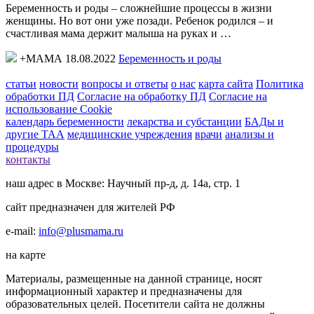
Беременность и роды – сложнейшие процессы в жизни
женщины. Но вот они уже позади. Ребенок родился – и
счастливая мама держит малыша на руках и …
+МАМА 18.08.2022
Беременность и роды
статьи
новости
вопросы и ответы
о нас
карта сайта
Политика
обработки ПД
Согласие на обработку ПД
Согласие на
использование Cookie
календарь беременности
лекарства и субстанции
БАДы и
другие ТАА
медицинские учреждения
врачи
анализы и
процедуры
контакты
наш адрес в Москве: Научный пр-д, д. 14а, стр. 1
сайт предназначен для жителей РФ
e-mail:
info@plusmama.ru
на карте
Материалы, размещенные на данной странице, носят
информационный характер и предназначены для
образовательных целей. Посетители сайта не должны