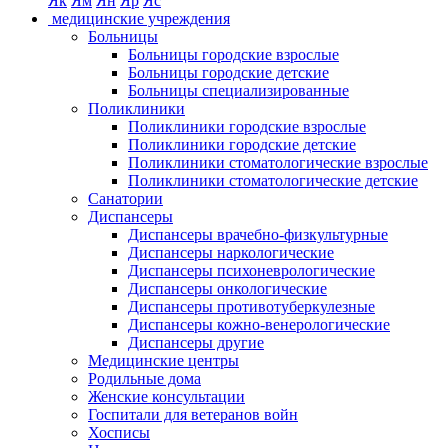
Як
Ям
Ян
Яр
Яс
медицинские учреждения
Больницы
Больницы городские взрослые
Больницы городские детские
Больницы специализированные
Поликлиники
Поликлиники городские взрослые
Поликлиники городские детские
Поликлиники стоматологические взрослые
Поликлиники стоматологические детские
Санатории
Диспансеры
Диспансеры врачебно-физкультурные
Диспансеры наркологические
Диспансеры психоневрологические
Диспансеры онкологические
Диспансеры противотуберкулезные
Диспансеры кожно-венерологические
Диспансеры другие
Медицинские центры
Родильные дома
Женские консультации
Госпитали для ветеранов войн
Хосписы