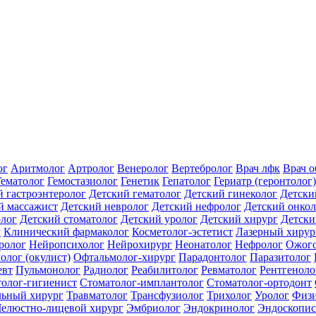
ог
Аритмолог
Артролог
Венеролог
Вертебролог
Врач лфк
Врач 
Гематолог
Гемостазиолог
Генетик
Гепатолог
Гериатр (геронтолог)
й гастроэнтеролог
Детский гематолог
Детский гинеколог
Детски
й массажист
Детский невролог
Детский нефролог
Детский онкол
олог
Детский стоматолог
Детский уролог
Детский хирург
Детски
г
Клинический фармаколог
Косметолог-эстетист
Лазерный хирур
ролог
Нейропсихолог
Нейрохирург
Неонатолог
Нефролог
Ожого
олог (окулист)
Офтальмолог-хирург
Парадонтолог
Паразитолог
евт
Пульмонолог
Радиолог
Реабилитолог
Ревматолог
Рентгеноло
олог-гигиенист
Стоматолог-имплантолог
Стоматолог-ортодонт
льный хирург
Травматолог
Трансфузиолог
Трихолог
Уролог
Физи
елюстно-лицевой хирург
Эмбриолог
Эндокринолог
Эндоскопис