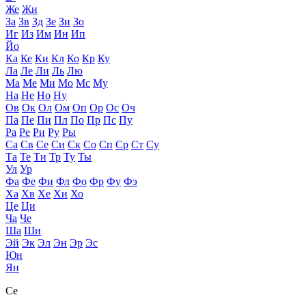
Же
Жи
За
Зв
Зд
Зе
Зи
Зо
Иг
Из
Им
Ин
Ип
Йо
Ка
Ке
Ки
Кл
Ко
Кр
Ку
Ла
Ле
Ли
Ль
Лю
Ма
Ме
Ми
Мо
Мс
Му
На
Не
Но
Ну
Ов
Ок
Ол
Ом
Оп
Ор
Ос
Оч
Па
Пе
Пи
Пл
По
Пр
Пс
Пу
Ра
Ре
Ри
Ру
Ры
Са
Св
Се
Си
Ск
Со
Сп
Ср
Ст
Су
Та
Те
Ти
Тр
Ту
Ты
Ул
Ур
Фа
Фе
Фи
Фл
Фо
Фр
Фу
Фэ
Ха
Хв
Хе
Хи
Хо
Це
Ци
Ча
Че
Ша
Ши
Эй
Эк
Эл
Эн
Эр
Эс
Юн
Ян
Се