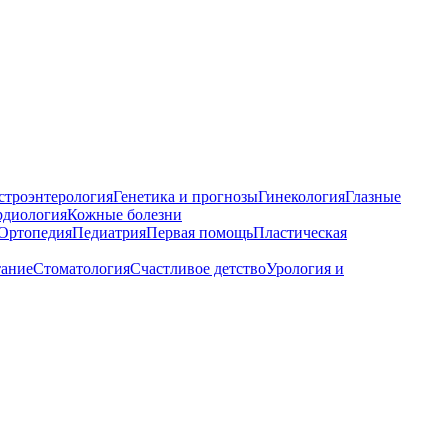
строэнтерология
Генетика и прогнозы
Гинекология
Глазные
рдиология
Кожные болезни
Ортопедия
Педиатрия
Первая помощь
Пластическая
тание
Стоматология
Счастливое детство
Урология и