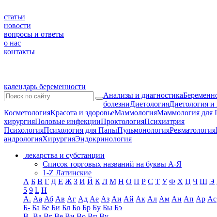
статьи
новости
вопросы и ответы
о нас
контакты
календарь беременности
Анализы и диагностика
Беременно
болезни
Диетология
Диетология и
Косметология
Красота и здоровье
Маммология
Маммология для 
хирургия
Половые инфекции
Проктология
Психиатрия
Психология
Психология для Папы
Пульмонология
Ревматология
андрология
Хирургия
Эндокринология
лекарства и субстанции
Список торговых названий на буквы А-Я
1-Z Латинские
А
Б
В
Г
Д
Е
Ж
З
И
Й
К
Л
М
Н
О
П
Р
С
Т
У
Ф
Х
Ц
Ч
Ш
Э
5
9
L
H
А.
Аа
Аб
Ав
Аг
Ад
Ае
Аз
Аи
Ай
Ак
Ал
Ам
Ан
Ап
Ар
Ас
Б-
Ба
Бе
Би
Бл
Бо
Бр
Бу
Бы
Бэ
В-
Ва
Вг
Ве
Ви
Во
Вп
Ву