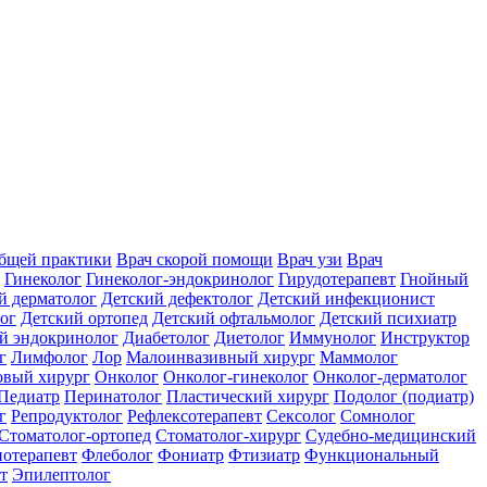
общей практики
Врач скорой помощи
Врач узи
Врач
Гинеколог
Гинеколог-эндокринолог
Гирудотерапевт
Гнойный
й дерматолог
Детский дефектолог
Детский инфекционист
ог
Детский ортопед
Детский офтальмолог
Детский психиатр
й эндокринолог
Диабетолог
Диетолог
Иммунолог
Инструктор
г
Лимфолог
Лор
Малоинвазивный хирург
Маммолог
вый хирург
Онколог
Онколог-гинеколог
Онколог-дерматолог
Педиатр
Перинатолог
Пластический хирург
Подолог (подиатр)
г
Репродуктолог
Рефлексотерапевт
Сексолог
Сомнолог
Стоматолог-ортопед
Стоматолог-хирург
Судебно-медицинский
отерапевт
Флеболог
Фониатр
Фтизиатр
Функциональный
т
Эпилептолог