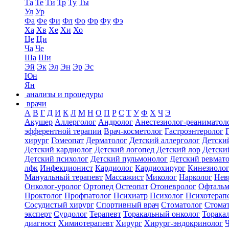
Та
Те
Ти
Тр
Ту
Ты
Ул
Ур
Фа
Фе
Фи
Фл
Фо
Фр
Фу
Фэ
Ха
Хв
Хе
Хи
Хо
Це
Ци
Ча
Че
Ша
Ши
Эй
Эк
Эл
Эн
Эр
Эс
Юн
Ян
анализы и процедуры
врачи
А
В
Г
Д
И
К
Л
М
Н
О
П
Р
С
Т
У
Ф
Х
Ч
Э
Акушер
Аллерголог
Андролог
Анестезиолог-реаниматол
эфферентной терапии
Врач-косметолог
Гастроэнтеролог
хирург
Гомеопат
Дерматолог
Детский аллерголог
Детски
Детский кардиолог
Детский логопед
Детский лор
Детски
Детский психолог
Детский пульмонолог
Детский ревмат
лфк
Инфекционист
Кардиолог
Кардиохирург
Кинезиоло
Мануальный терапевт
Массажист
Миколог
Нарколог
Нев
Онколог-уролог
Ортопед
Остеопат
Отоневролог
Офтальм
Проктолог
Профпатолог
Психиатр
Психолог
Психотерап
Сосудистый хирург
Спортивный врач
Стоматолог
Стомат
эксперт
Сурдолог
Терапевт
Торакальный онколог
Торака
диагност
Химиотерапевт
Хирург
Хирург-эндокринолог
Ч