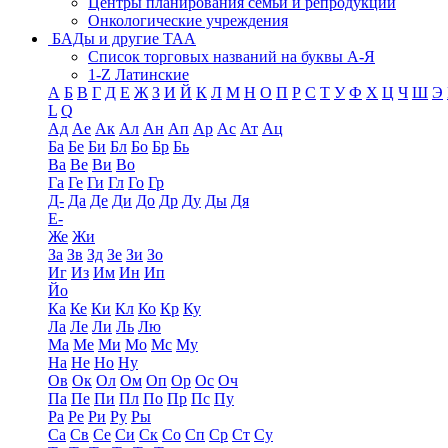
Центры планирования семьи и репродукции
Онкологические учреждения
БАДы и другие ТАА
Список торговых названий на буквы А-Я
1-Z Латинские
А
Б
В
Г
Д
Е
Ж
З
И
Й
К
Л
М
Н
О
П
Р
С
Т
У
Ф
Х
Ц
Ч
Ш
Э
L
Q
Ад
Ае
Ак
Ал
Ан
Ап
Ар
Ас
Ат
Ац
Ба
Бе
Би
Бл
Бо
Бр
Бь
Ва
Ве
Ви
Во
Га
Ге
Ги
Гл
Го
Гр
Д-
Да
Де
Ди
До
Др
Ду
Ды
Дя
Е-
Же
Жи
За
Зв
Зд
Зе
Зи
Зо
Иг
Из
Им
Ин
Ип
Йо
Ка
Ке
Ки
Кл
Ко
Кр
Ку
Ла
Ле
Ли
Ль
Лю
Ма
Ме
Ми
Мо
Мс
Му
На
Не
Но
Ну
Ов
Ок
Ол
Ом
Оп
Ор
Ос
Оч
Па
Пе
Пи
Пл
По
Пр
Пс
Пу
Ра
Ре
Ри
Ру
Ры
Са
Св
Се
Си
Ск
Со
Сп
Ср
Ст
Су