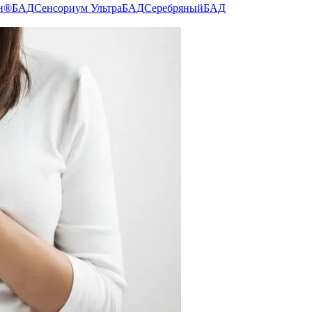
н®
БАД
Сенсориум Ультра
БАД
Серебряный
БАД