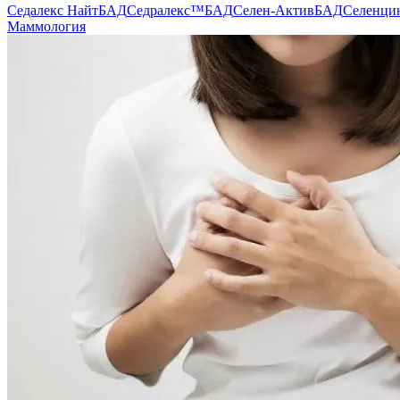
Седалекс Найт
БАД
Седралекс™
БАД
Селен-Актив
БАД
Селенци
Маммология