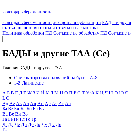
календарь беременности
календарь беременности
лекарства и субстанции
БАДы и друг
статьи
новости
вопросы и ответы
о нас
контакты
Политика обработки ПД
Согласие на обработку ПД
Согласие н
БАДЫ и другие ТАА (Се)
Главная
БАДЫ и другие ТАА
Список торговых названий на буквы А-Я
1-Z Латинские
А
Б
В
Г
Д
Е
Ж
З
И
Й
К
Л
М
Н
О
П
Р
С
Т
У
Ф
Х
Ц
Ч
Ш
Э
Ю
Я
L
Q
Ад
Ае
Ак
Ал
Ан
Ап
Ар
Ас
Ат
Ац
Ба
Бе
Би
Бл
Бо
Бр
Бь
Ва
Ве
Ви
Во
Га
Ге
Ги
Гл
Го
Гр
Д-
Да
Де
Ди
До
Др
Ду
Ды
Дя
Е-