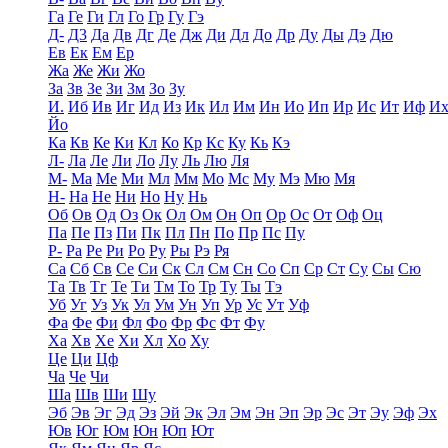
Га
Ге
Ги
Гл
Го
Гр
Гу
Гэ
Д-
Д3
Да
Дв
Дг
Де
Дж
Ди
Дл
До
Др
Ду
Ды
Дэ
Дю
Ев
Ек
Ем
Ер
Жа
Же
Жи
Жо
За
Зв
Зе
Зи
Зм
Зо
Зу
И.
Иб
Ив
Иг
Ид
Из
Ик
Ил
Им
Ин
Ио
Ип
Ир
Ис
Ит
Иф
И
Йо
Ка
Кв
Ке
Ки
Кл
Ко
Кр
Кс
Ку
Кь
Кэ
Л-
Ла
Ле
Ли
Ло
Лу
Ль
Лю
Ля
М-
Ма
Ме
Ми
Мл
Мм
Мо
Мс
Му
Мэ
Мю
Мя
Н-
На
Не
Ни
Но
Ну
Нь
Об
Ов
Од
Оз
Ок
Ол
Ом
Он
Оп
Ор
Ос
От
Оф
Оц
Па
Пе
Пз
Пи
Пк
Пл
Пн
По
Пр
Пс
Пу
Р-
Ра
Ре
Ри
Ро
Ру
Ры
Рэ
Ря
Са
Сб
Св
Се
Си
Ск
Сл
См
Сн
Со
Сп
Ср
Ст
Су
Сы
Сю
Та
Тв
Тг
Те
Ти
Тм
То
Тр
Ту
Ты
Тэ
Уб
Уг
Уз
Ук
Ул
Ум
Ун
Уп
Ур
Ус
Ут
Уф
Фа
Фе
Фи
Фл
Фо
Фр
Фс
Фт
Фу
Ха
Хв
Хе
Хи
Хл
Хо
Ху
Це
Ци
Цф
Ча
Че
Чи
Ша
Шв
Ши
Шу
Эб
Эв
Эг
Эд
Эз
Эй
Эк
Эл
Эм
Эн
Эп
Эр
Эс
Эт
Эу
Эф
Эх
Юв
Юг
Юм
Юн
Юп
Ют