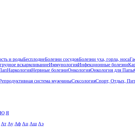
сть и роды
Бесплодие
Болезни сосудов
Болезни уха, горла, носа
Га
 грудное вскармливание
Иммунология
Инфекционные болезни
Ка
Пап
Наркология
Нервные болезни
Онкология
Онкология для Папы
Репродуктивная система мужчины
Сексология
Спорт, Отдых, Пи
Ю
Я
Ат
Ау
Аф
Ац
Аш
Аэ