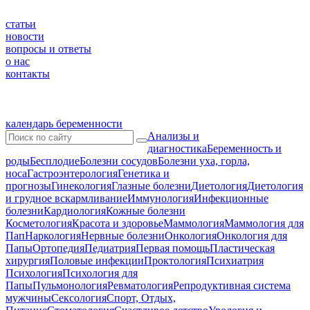
статьи
новости
вопросы и ответы
о нас
контакты
календарь беременности
Анализы и
диагностика
Беременность и
роды
Бесплодие
Болезни сосудов
Болезни уха, горла,
носа
Гастроэнтерология
Генетика и
прогнозы
Гинекология
Глазные болезни
Диетология
Диетология
и грудное вскармливание
Иммунология
Инфекционные
болезни
Кардиология
Кожные болезни
Косметология
Красота и здоровье
Маммология
Маммология для
Пап
Наркология
Нервные болезни
Онкология
Онкология для
Папы
Ортопедия
Педиатрия
Первая помощь
Пластическая
хирургия
Половые инфекции
Проктология
Психиатрия
Психология
Психология для
Папы
Пульмонология
Ревматология
Репродуктивная система
мужчины
Сексология
Спорт, Отдых,