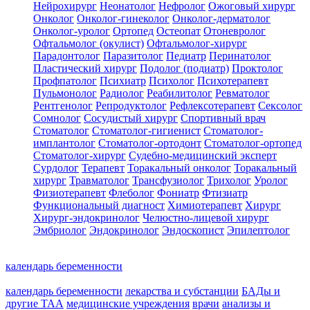
Нейрохирург
Неонатолог
Нефролог
Ожоговый хирург
Онколог
Онколог-гинеколог
Онколог-дерматолог
Онколог-уролог
Ортопед
Остеопат
Отоневролог
Офтальмолог (окулист)
Офтальмолог-хирург
Парадонтолог
Паразитолог
Педиатр
Перинатолог
Пластический хирург
Подолог (подиатр)
Проктолог
Профпатолог
Психиатр
Психолог
Психотерапевт
Пульмонолог
Радиолог
Реабилитолог
Ревматолог
Рентгенолог
Репродуктолог
Рефлексотерапевт
Сексолог
Сомнолог
Сосудистый хирург
Спортивный врач
Стоматолог
Стоматолог-гигиенист
Стоматолог-
имплантолог
Стоматолог-ортодонт
Стоматолог-ортопед
Стоматолог-хирург
Судебно-медицинский эксперт
Сурдолог
Терапевт
Торакальный онколог
Торакальный
хирург
Травматолог
Трансфузиолог
Трихолог
Уролог
Физиотерапевт
Флеболог
Фониатр
Фтизиатр
Функциональный диагност
Химиотерапевт
Хирург
Хирург-эндокринолог
Челюстно-лицевой хирург
Эмбриолог
Эндокринолог
Эндоскопист
Эпилептолог
календарь беременности
календарь беременности
лекарства и субстанции
БАДы и
другие ТАА
медицинские учреждения
врачи
анализы и