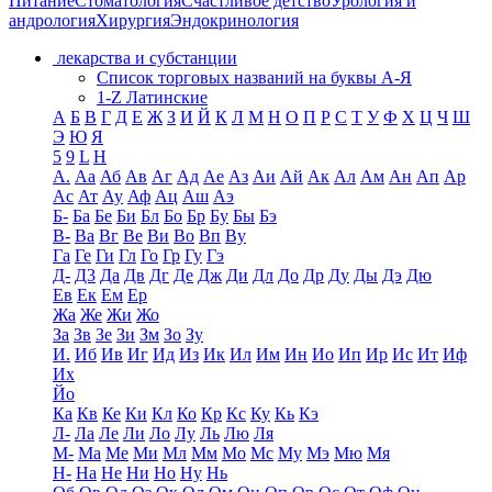
Питание
Стоматология
Счастливое детство
Урология и
андрология
Хирургия
Эндокринология
лекарства и субстанции
Список торговых названий на буквы А-Я
1-Z Латинские
А
Б
В
Г
Д
Е
Ж
З
И
Й
К
Л
М
Н
О
П
Р
С
Т
У
Ф
Х
Ц
Ч
Ш
Э
Ю
Я
5
9
L
H
А.
Аа
Аб
Ав
Аг
Ад
Ае
Аз
Аи
Ай
Ак
Ал
Ам
Ан
Ап
Ар
Ас
Ат
Ау
Аф
Ац
Аш
Аэ
Б-
Ба
Бе
Би
Бл
Бо
Бр
Бу
Бы
Бэ
В-
Ва
Вг
Ве
Ви
Во
Вп
Ву
Га
Ге
Ги
Гл
Го
Гр
Гу
Гэ
Д-
Д3
Да
Дв
Дг
Де
Дж
Ди
Дл
До
Др
Ду
Ды
Дэ
Дю
Ев
Ек
Ем
Ер
Жа
Же
Жи
Жо
За
Зв
Зе
Зи
Зм
Зо
Зу
И.
Иб
Ив
Иг
Ид
Из
Ик
Ил
Им
Ин
Ио
Ип
Ир
Ис
Ит
Иф
Их
Йо
Ка
Кв
Ке
Ки
Кл
Ко
Кр
Кс
Ку
Кь
Кэ
Л-
Ла
Ле
Ли
Ло
Лу
Ль
Лю
Ля
М-
Ма
Ме
Ми
Мл
Мм
Мо
Мс
Му
Мэ
Мю
Мя
Н-
На
Не
Ни
Но
Ну
Нь