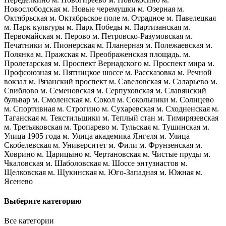
Новослободская
м. Новые черемушки
м. Озерная
м.
Октябрьская
м. Октябрьское поле
м. Отрадное
м. Павелецкая
м. Парк культуры
м. Парк Победы
м. Партизанская
м.
Первомайская
м. Перово
м. Петровско-Разумовская
м.
Печатники
м. Пионерская
м. Планерная
м. Полежаевская
м.
Полянка
м. Пражская
м. Преображенская площадь.
м.
Пролетарская
м. Проспект Вернадского
м. Проспект мира
м.
Профсоюзная
м. Пятницкое шоссе
м. Рассказовка
м. Речной
вокзал
м. Рязанский проспект
м. Савеловская
м. Саларьево
м.
Свиблово
м. Семеновская
м. Серпуховская
м. Славянский
бульвар
м. Смоленская
м. Сокол
м. Сокольники
м. Солнцево
м. Спортивная
м. Строгино
м. Сухаревская
м. Сходненская
м.
Таганская
м. Текстильщики
м. Теплый стан
м. Тимирязевская
м. Третьяковская
м. Тропарево
м. Тульская
м. Тушинская
м.
Улица 1905 года
м. Улица академика Янгеля
м. Улица
Скобелевская
м. Университет
м. Фили
м. Фрунзенская
м.
Ховрино
м. Царицыно
м. Чертановская
м. Чистые пруды
м.
Чкаловская
м. Шаболовская
м. Шоссе энтузиастов
м.
Щелковская
м. Щукинская
м. Юго-Западная
м. Южная
м.
Ясенево
Выберите категорию
Все категории