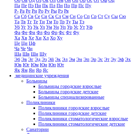
Об
Ов
Од
Оз
Ок
Ол
Ом
Он
Оп
Ор
Ос
От
Оф
Оц
Па
Пе
Пз
Пи
Пк
Пл
Пн
По
Пр
Пс
Пу
Р-
Ра
Ре
Ри
Ро
Ру
Ры
Рэ
Ря
Са
Сб
Св
Се
Си
Ск
Сл
См
Сн
Со
Сп
Ср
Ст
Су
Сы
Сю
Та
Тв
Тг
Те
Ти
Тм
То
Тр
Ту
Ты
Тэ
Уб
Уг
Уз
Ук
Ул
Ум
Ун
Уп
Ур
Ус
Ут
Уф
Фа
Фе
Фи
Фл
Фо
Фр
Фс
Фт
Фу
Ха
Хв
Хе
Хи
Хл
Хо
Ху
Це
Ци
Цф
Ча
Че
Чи
Ша
Шв
Ши
Шу
Эб
Эв
Эг
Эд
Эз
Эй
Эк
Эл
Эм
Эн
Эп
Эр
Эс
Эт
Эу
Эф
Эх
Юв
Юг
Юм
Юн
Юп
Ют
Як
Ям
Ян
Яр
Яс
медицинские учреждения
Больницы
Больницы городские взрослые
Больницы городские детские
Больницы специализированные
Поликлиники
Поликлиники городские взрослые
Поликлиники городские детские
Поликлиники стоматологические взрослые
Поликлиники стоматологические детские
Санатории