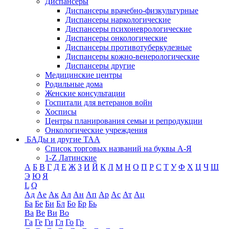
Диспансеры
Диспансеры врачебно-физкультурные
Диспансеры наркологические
Диспансеры психоневрологические
Диспансеры онкологические
Диспансеры противотуберкулезные
Диспансеры кожно-венерологические
Диспансеры другие
Медицинские центры
Родильные дома
Женские консультации
Госпитали для ветеранов войн
Хосписы
Центры планирования семьи и репродукции
Онкологические учреждения
БАДы и другие ТАА
Список торговых названий на буквы А-Я
1-Z Латинские
А
Б
В
Г
Д
Е
Ж
З
И
Й
К
Л
М
Н
О
П
Р
С
Т
У
Ф
Х
Ц
Ч
Ш
Э
Ю
Я
L
Q
Ад
Ае
Ак
Ал
Ан
Ап
Ар
Ас
Ат
Ац
Ба
Бе
Би
Бл
Бо
Бр
Бь
Ва
Ве
Ви
Во
Га
Ге
Ги
Гл
Го
Гр