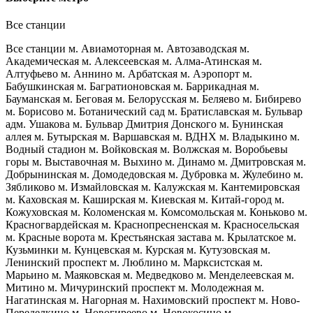
Все станции
Все станции
м. Авиамоторная
м. Автозаводская
м.
Академическая
м. Алексеевская
м. Алма-Атинская
м.
Алтуфьево
м. Аннино
м. Арбатская
м. Аэропорт
м.
Бабушкинская
м. Багратионовская
м. Баррикадная
м.
Бауманская
м. Беговая
м. Белорусская
м. Беляево
м. Бибирево
м. Борисово
м. Ботанический сад
м. Братиславская
м. Бульвар
адм. Ушакова
м. Бульвар Дмитрия Донского
м. Бунинская
аллея
м. Бутырская
м. Варшавская
м. ВДНХ
м. Владыкино
м.
Водный стадион
м. Войковская
м. Волжская
м. Воробьевы
горы
м. Выставочная
м. Выхино
м. Динамо
м. Дмитровская
м.
Добрынинская
м. Домодедовская
м. Дубровка
м. Жулебино
м.
Зябликово
м. Измайловская
м. Калужская
м. Кантемировская
м. Каховская
м. Каширская
м. Киевская
м. Китай-город
м.
Кожуховская
м. Коломенская
м. Комсомольская
м. Коньково
м.
Красногвардейская
м. Краснопресненская
м. Красносельская
м. Красные ворота
м. Крестьянская застава
м. Крылатское
м.
Кузьминки
м. Кунцевская
м. Курская
м. Кутузовская
м.
Ленинский проспект
м. Люблино
м. Марксистская
м.
Марьино
м. Маяковская
м. Медведково
м. Менделеевская
м.
Митино
м. Мичуринский проспект
м. Молодежная
м.
Нагатинская
м. Нагорная
м. Нахимовский проспект
м. Ново-
Переделкино
м. Новогиреево
м. Новокосино
м.