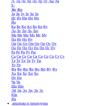
Д-
Да
Де
Ди
До
Др
Ду
Ды
Дя
Е-
Же
Жи
За
Зв
Зд
Зе
Зи
Зо
Иг
Из
Им
Ин
Ип
Йо
Ка
Ке
Ки
Кл
Ко
Кр
Ку
Ла
Ле
Ли
Ль
Лю
Ма
Ме
Ми
Мо
Мс
Му
На
Не
Но
Ну
Ов
Ок
Ол
Ом
Оп
Ор
Ос
Оч
Па
Пе
Пи
Пл
По
Пр
Пс
Пу
Ра
Ре
Ри
Ру
Ры
Са
Св
Се
Си
Ск
Со
Сп
Ср
Ст
Су
Та
Те
Ти
Тр
Ту
Ты
Ул
Ур
Фа
Фе
Фи
Фл
Фо
Фр
Фу
Фэ
Ха
Хв
Хе
Хи
Хо
Це
Ци
Ча
Че
Ша
Ши
Эй
Эк
Эл
Эн
Эр
Эс
Юн
Ян
анализы и процедуры