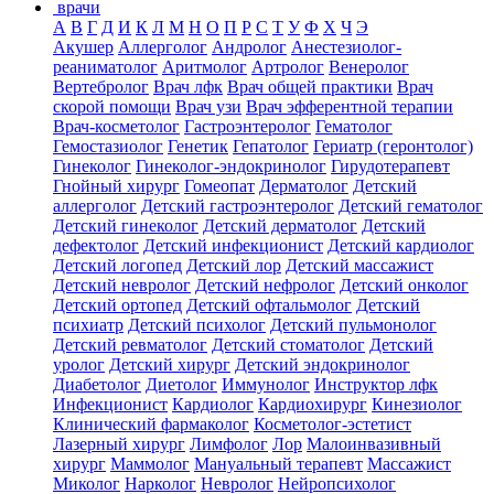
врачи
А
В
Г
Д
И
К
Л
М
Н
О
П
Р
С
Т
У
Ф
Х
Ч
Э
Акушер
Аллерголог
Андролог
Анестезиолог-
реаниматолог
Аритмолог
Артролог
Венеролог
Вертебролог
Врач лфк
Врач общей практики
Врач
скорой помощи
Врач узи
Врач эфферентной терапии
Врач-косметолог
Гастроэнтеролог
Гематолог
Гемостазиолог
Генетик
Гепатолог
Гериатр (геронтолог)
Гинеколог
Гинеколог-эндокринолог
Гирудотерапевт
Гнойный хирург
Гомеопат
Дерматолог
Детский
аллерголог
Детский гастроэнтеролог
Детский гематолог
Детский гинеколог
Детский дерматолог
Детский
дефектолог
Детский инфекционист
Детский кардиолог
Детский логопед
Детский лор
Детский массажист
Детский невролог
Детский нефролог
Детский онколог
Детский ортопед
Детский офтальмолог
Детский
психиатр
Детский психолог
Детский пульмонолог
Детский ревматолог
Детский стоматолог
Детский
уролог
Детский хирург
Детский эндокринолог
Диабетолог
Диетолог
Иммунолог
Инструктор лфк
Инфекционист
Кардиолог
Кардиохирург
Кинезиолог
Клинический фармаколог
Косметолог-эстетист
Лазерный хирург
Лимфолог
Лор
Малоинвазивный
хирург
Маммолог
Мануальный терапевт
Массажист
Миколог
Нарколог
Невролог
Нейропсихолог