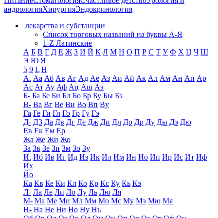
Питание
Стоматология
Счастливое детство
Урология и
андрология
Хирургия
Эндокринология
лекарства и субстанции
Список торговых названий на буквы А-Я
1-Z Латинские
А
Б
В
Г
Д
Е
Ж
З
И
Й
К
Л
М
Н
О
П
Р
С
Т
У
Ф
Х
Ц
Ч
Ш
Э
Ю
Я
5
9
L
H
А.
Аа
Аб
Ав
Аг
Ад
Ае
Аз
Аи
Ай
Ак
Ал
Ам
Ан
Ап
Ар
Ас
Ат
Ау
Аф
Ац
Аш
Аэ
Б-
Ба
Бе
Би
Бл
Бо
Бр
Бу
Бы
Бэ
В-
Ва
Вг
Ве
Ви
Во
Вп
Ву
Га
Ге
Ги
Гл
Го
Гр
Гу
Гэ
Д-
Д3
Да
Дв
Дг
Де
Дж
Ди
Дл
До
Др
Ду
Ды
Дэ
Дю
Ев
Ек
Ем
Ер
Жа
Же
Жи
Жо
За
Зв
Зе
Зи
Зм
Зо
Зу
И.
Иб
Ив
Иг
Ид
Из
Ик
Ил
Им
Ин
Ио
Ип
Ир
Ис
Ит
Иф
Их
Йо
Ка
Кв
Ке
Ки
Кл
Ко
Кр
Кс
Ку
Кь
Кэ
Л-
Ла
Ле
Ли
Ло
Лу
Ль
Лю
Ля
М-
Ма
Ме
Ми
Мл
Мм
Мо
Мс
Му
Мэ
Мю
Мя
Н-
На
Не
Ни
Но
Ну
Нь