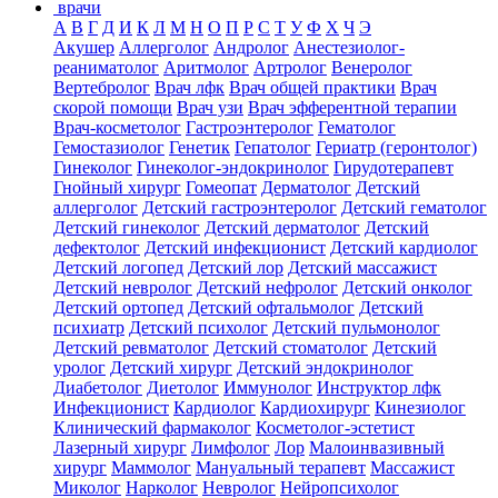
врачи
А
В
Г
Д
И
К
Л
М
Н
О
П
Р
С
Т
У
Ф
Х
Ч
Э
Акушер
Аллерголог
Андролог
Анестезиолог-
реаниматолог
Аритмолог
Артролог
Венеролог
Вертебролог
Врач лфк
Врач общей практики
Врач
скорой помощи
Врач узи
Врач эфферентной терапии
Врач-косметолог
Гастроэнтеролог
Гематолог
Гемостазиолог
Генетик
Гепатолог
Гериатр (геронтолог)
Гинеколог
Гинеколог-эндокринолог
Гирудотерапевт
Гнойный хирург
Гомеопат
Дерматолог
Детский
аллерголог
Детский гастроэнтеролог
Детский гематолог
Детский гинеколог
Детский дерматолог
Детский
дефектолог
Детский инфекционист
Детский кардиолог
Детский логопед
Детский лор
Детский массажист
Детский невролог
Детский нефролог
Детский онколог
Детский ортопед
Детский офтальмолог
Детский
психиатр
Детский психолог
Детский пульмонолог
Детский ревматолог
Детский стоматолог
Детский
уролог
Детский хирург
Детский эндокринолог
Диабетолог
Диетолог
Иммунолог
Инструктор лфк
Инфекционист
Кардиолог
Кардиохирург
Кинезиолог
Клинический фармаколог
Косметолог-эстетист
Лазерный хирург
Лимфолог
Лор
Малоинвазивный
хирург
Маммолог
Мануальный терапевт
Массажист
Миколог
Нарколог
Невролог
Нейропсихолог