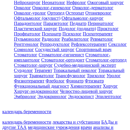
Нейрохирург
Неонатолог
Нефролог
Ожоговый хирург
Онколог
Онколог-гинеколог
Онколог-дерматолог
Онколог-уролог
Ортопед
Остеопат
Отоневролог
Офтальмолог (окулист)
Офтальмолог-хирург
Парадонтолог
Паразитолог
Педиатр
Перинатолог
Пластический хирург
Подолог (подиатр)
Проктолог
Профпатолог
Психиатр
Психолог
Психотерапевт
Пульмонолог
Радиолог
Реабилитолог
Ревматолог
Рентгенолог
Репродуктолог
Рефлексотерапевт
Сексолог
Сомнолог
Сосудистый хирург
Спортивный врач
Стоматолог
Стоматолог-гигиенист
Стоматолог-
имплантолог
Стоматолог-ортодонт
Стоматолог-ортопед
Стоматолог-хирург
Судебно-медицинский эксперт
Сурдолог
Терапевт
Торакальный онколог
Торакальный
хирург
Травматолог
Трансфузиолог
Трихолог
Уролог
Физиотерапевт
Флеболог
Фониатр
Фтизиатр
Функциональный диагност
Химиотерапевт
Хирург
Хирург-эндокринолог
Челюстно-лицевой хирург
Эмбриолог
Эндокринолог
Эндоскопист
Эпилептолог
календарь беременности
календарь беременности
лекарства и субстанции
БАДы и
другие ТАА
медицинские учреждения
врачи
анализы и