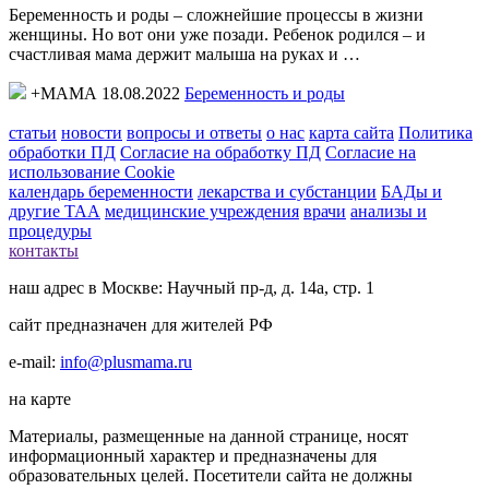
Беременность и роды – сложнейшие процессы в жизни
женщины. Но вот они уже позади. Ребенок родился – и
счастливая мама держит малыша на руках и …
+МАМА 18.08.2022
Беременность и роды
статьи
новости
вопросы и ответы
о нас
карта сайта
Политика
обработки ПД
Согласие на обработку ПД
Согласие на
использование Cookie
календарь беременности
лекарства и субстанции
БАДы и
другие ТАА
медицинские учреждения
врачи
анализы и
процедуры
контакты
наш адрес в Москве: Научный пр-д, д. 14а, стр. 1
сайт предназначен для жителей РФ
e-mail:
info@plusmama.ru
на карте
Материалы, размещенные на данной странице, носят
информационный характер и предназначены для
образовательных целей. Посетители сайта не должны