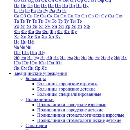
Об
Ов
Од
Оз
Ок
Ол
Ом
Он
Оп
Ор
Ос
От
Оф
Оц
Па
Пе
Пз
Пи
Пк
Пл
Пн
По
Пр
Пс
Пу
Р-
Ра
Ре
Ри
Ро
Ру
Ры
Рэ
Ря
Са
Сб
Св
Се
Си
Ск
Сл
См
Сн
Со
Сп
Ср
Ст
Су
Сы
Сю
Та
Тв
Тг
Те
Ти
Тм
То
Тр
Ту
Ты
Тэ
Уб
Уг
Уз
Ук
Ул
Ум
Ун
Уп
Ур
Ус
Ут
Уф
Фа
Фе
Фи
Фл
Фо
Фр
Фс
Фт
Фу
Ха
Хв
Хе
Хи
Хл
Хо
Ху
Це
Ци
Цф
Ча
Че
Чи
Ша
Шв
Ши
Шу
Эб
Эв
Эг
Эд
Эз
Эй
Эк
Эл
Эм
Эн
Эп
Эр
Эс
Эт
Эу
Эф
Эх
Юв
Юг
Юм
Юн
Юп
Ют
Як
Ям
Ян
Яр
Яс
медицинские учреждения
Больницы
Больницы городские взрослые
Больницы городские детские
Больницы специализированные
Поликлиники
Поликлиники городские взрослые
Поликлиники городские детские
Поликлиники стоматологические взрослые
Поликлиники стоматологические детские
Санатории