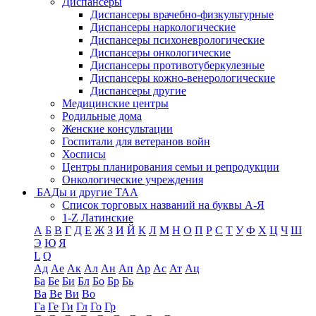
Диспансеры
Диспансеры врачебно-физкультурные
Диспансеры наркологические
Диспансеры психоневрологические
Диспансеры онкологические
Диспансеры противотуберкулезные
Диспансеры кожно-венерологические
Диспансеры другие
Медицинские центры
Родильные дома
Женские консультации
Госпитали для ветеранов войн
Хосписы
Центры планирования семьи и репродукции
Онкологические учреждения
БАДы и другие ТАА
Список торговых названий на буквы А-Я
1-Z Латинские
А
Б
В
Г
Д
Е
Ж
З
И
Й
К
Л
М
Н
О
П
Р
С
Т
У
Ф
Х
Ц
Ч
Ш
Э
Ю
Я
L
Q
Ад
Ае
Ак
Ал
Ан
Ап
Ар
Ас
Ат
Ац
Ба
Бе
Би
Бл
Бо
Бр
Бь
Ва
Ве
Ви
Во
Га
Ге
Ги
Гл
Го
Гр