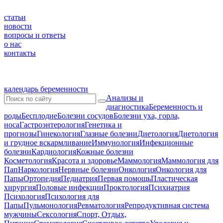
статьи
новости
вопросы и ответы
о нас
контакты
календарь беременности
Анализы и
диагностика
Беременность и
роды
Бесплодие
Болезни сосудов
Болезни уха, горла,
носа
Гастроэнтерология
Генетика и
прогнозы
Гинекология
Глазные болезни
Диетология
Диетология
и грудное вскармливание
Иммунология
Инфекционные
болезни
Кардиология
Кожные болезни
Косметология
Красота и здоровье
Маммология
Маммология для
Пап
Наркология
Нервные болезни
Онкология
Онкология для
Папы
Ортопедия
Педиатрия
Первая помощь
Пластическая
хирургия
Половые инфекции
Проктология
Психиатрия
Психология
Психология для
Папы
Пульмонология
Ревматология
Репродуктивная система
мужчины
Сексология
Спорт, Отдых,