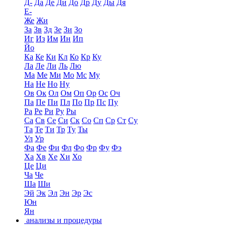
Д-
Да
Де
Ди
До
Др
Ду
Ды
Дя
Е-
Же
Жи
За
Зв
Зд
Зе
Зи
Зо
Иг
Из
Им
Ин
Ип
Йо
Ка
Ке
Ки
Кл
Ко
Кр
Ку
Ла
Ле
Ли
Ль
Лю
Ма
Ме
Ми
Мо
Мс
Му
На
Не
Но
Ну
Ов
Ок
Ол
Ом
Оп
Ор
Ос
Оч
Па
Пе
Пи
Пл
По
Пр
Пс
Пу
Ра
Ре
Ри
Ру
Ры
Са
Св
Се
Си
Ск
Со
Сп
Ср
Ст
Су
Та
Те
Ти
Тр
Ту
Ты
Ул
Ур
Фа
Фе
Фи
Фл
Фо
Фр
Фу
Фэ
Ха
Хв
Хе
Хи
Хо
Це
Ци
Ча
Че
Ша
Ши
Эй
Эк
Эл
Эн
Эр
Эс
Юн
Ян
анализы и процедуры