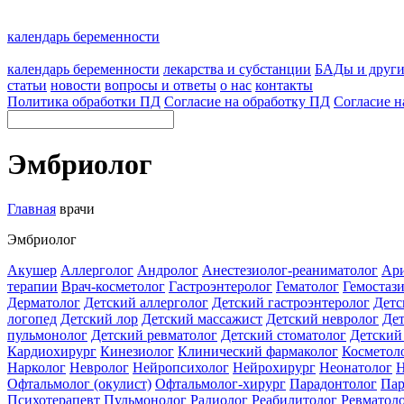
календарь беременности
календарь беременности
лекарства и субстанции
БАДы и друг
статьи
новости
вопросы и ответы
о нас
контакты
Политика обработки ПД
Согласие на обработку ПД
Согласие н
Эмбриолог
Главная
врачи
Эмбриолог
Акушер
Аллерголог
Андролог
Анестезиолог-реаниматолог
Ар
терапии
Врач-косметолог
Гастроэнтеролог
Гематолог
Гемостаз
Дерматолог
Детский аллерголог
Детский гастроэнтеролог
Детс
логопед
Детский лор
Детский массажист
Детский невролог
Дет
пульмонолог
Детский ревматолог
Детский стоматолог
Детский
Кардиохирург
Кинезиолог
Клинический фармаколог
Косметоло
Нарколог
Невролог
Нейропсихолог
Нейрохирург
Неонатолог
Н
Офтальмолог (окулист)
Офтальмолог-хирург
Парадонтолог
Пар
Психотерапевт
Пульмонолог
Радиолог
Реабилитолог
Ревматол