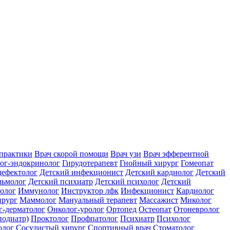
практики
Врач скорой помощи
Врач узи
Врач эфферентной
ог-эндокринолог
Гирудотерапевт
Гнойный хирург
Гомеопат
дефектолог
Детский инфекционист
Детский кардиолог
Детский
льмолог
Детский психиатр
Детский психолог
Детский
олог
Иммунолог
Инструктор лфк
Инфекционист
Кардиолог
ирург
Маммолог
Мануальный терапевт
Массажист
Миколог
г-дерматолог
Онколог-уролог
Ортопед
Остеопат
Отоневролог
подиатр)
Проктолог
Профпатолог
Психиатр
Психолог
олог
Сосудистый хирург
Спортивный врач
Стоматолог