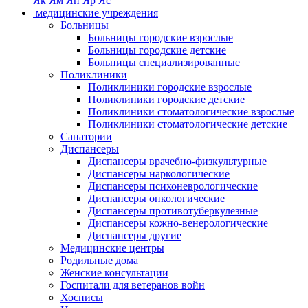
Як
Ям
Ян
Яр
Яс
медицинские учреждения
Больницы
Больницы городские взрослые
Больницы городские детские
Больницы специализированные
Поликлиники
Поликлиники городские взрослые
Поликлиники городские детские
Поликлиники стоматологические взрослые
Поликлиники стоматологические детские
Санатории
Диспансеры
Диспансеры врачебно-физкультурные
Диспансеры наркологические
Диспансеры психоневрологические
Диспансеры онкологические
Диспансеры противотуберкулезные
Диспансеры кожно-венерологические
Диспансеры другие
Медицинские центры
Родильные дома
Женские консультации
Госпитали для ветеранов войн
Хосписы