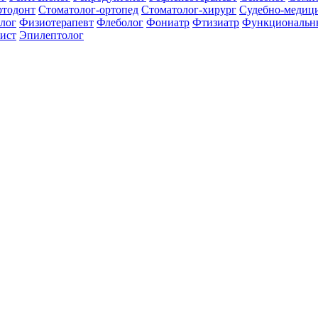
ртодонт
Стоматолог-ортопед
Стоматолог-хирург
Судебно-медици
лог
Физиотерапевт
Флеболог
Фониатр
Фтизиатр
Функциональн
ист
Эпилептолог