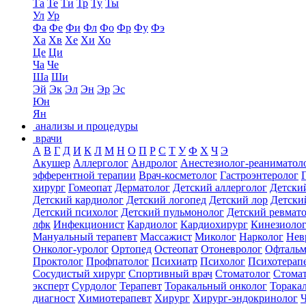
Та
Те
Ти
Тр
Ту
Ты
Ул
Ур
Фа
Фе
Фи
Фл
Фо
Фр
Фу
Фэ
Ха
Хв
Хе
Хи
Хо
Це
Ци
Ча
Че
Ша
Ши
Эй
Эк
Эл
Эн
Эр
Эс
Юн
Ян
анализы и процедуры
врачи
А
В
Г
Д
И
К
Л
М
Н
О
П
Р
С
Т
У
Ф
Х
Ч
Э
Акушер
Аллерголог
Андролог
Анестезиолог-реаниматол
эфферентной терапии
Врач-косметолог
Гастроэнтеролог
хирург
Гомеопат
Дерматолог
Детский аллерголог
Детски
Детский кардиолог
Детский логопед
Детский лор
Детски
Детский психолог
Детский пульмонолог
Детский ревмат
лфк
Инфекционист
Кардиолог
Кардиохирург
Кинезиоло
Мануальный терапевт
Массажист
Миколог
Нарколог
Нев
Онколог-уролог
Ортопед
Остеопат
Отоневролог
Офтальм
Проктолог
Профпатолог
Психиатр
Психолог
Психотерап
Сосудистый хирург
Спортивный врач
Стоматолог
Стомат
эксперт
Сурдолог
Терапевт
Торакальный онколог
Торака
диагност
Химиотерапевт
Хирург
Хирург-эндокринолог
Ч