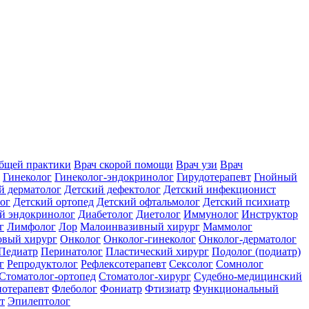
общей практики
Врач скорой помощи
Врач узи
Врач
Гинеколог
Гинеколог-эндокринолог
Гирудотерапевт
Гнойный
й дерматолог
Детский дефектолог
Детский инфекционист
ог
Детский ортопед
Детский офтальмолог
Детский психиатр
й эндокринолог
Диабетолог
Диетолог
Иммунолог
Инструктор
г
Лимфолог
Лор
Малоинвазивный хирург
Маммолог
вый хирург
Онколог
Онколог-гинеколог
Онколог-дерматолог
Педиатр
Перинатолог
Пластический хирург
Подолог (подиатр)
г
Репродуктолог
Рефлексотерапевт
Сексолог
Сомнолог
Стоматолог-ортопед
Стоматолог-хирург
Судебно-медицинский
отерапевт
Флеболог
Фониатр
Фтизиатр
Функциональный
т
Эпилептолог