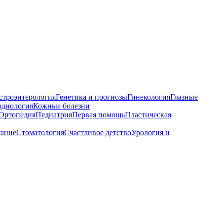
строэнтерология
Генетика и прогнозы
Гинекология
Глазные
рдиология
Кожные болезни
Ортопедия
Педиатрия
Первая помощь
Пластическая
тание
Стоматология
Счастливое детство
Урология и