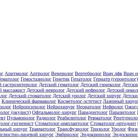
ог
Аритмолог
Артролог
Венеролог
Вертебролог
Врач лфк
Врач 
Гематолог
Гемостазиолог
Генетик
Гепатолог
Гериатр (геронтолог)
й гастроэнтеролог
Детский гематолог
Детский гинеколог
Детски
й массажист
Детский невролог
Детский нефролог
Детский онкол
олог
Детский стоматолог
Детский уролог
Детский хирург
Детски
г
Клинический фармаколог
Косметолог-эстетист
Лазерный хирур
ролог
Нейропсихолог
Нейрохирург
Неонатолог
Нефролог
Ожого
олог (окулист)
Офтальмолог-хирург
Парадонтолог
Паразитолог
евт
Пульмонолог
Радиолог
Реабилитолог
Ревматолог
Рентгеноло
олог-гигиенист
Стоматолог-имплантолог
Стоматолог-ортодонт
льный хирург
Травматолог
Трансфузиолог
Трихолог
Уролог
Физи
елюстно-лицевой хирург
Эмбриолог
Эндокринолог
Эндоскопис