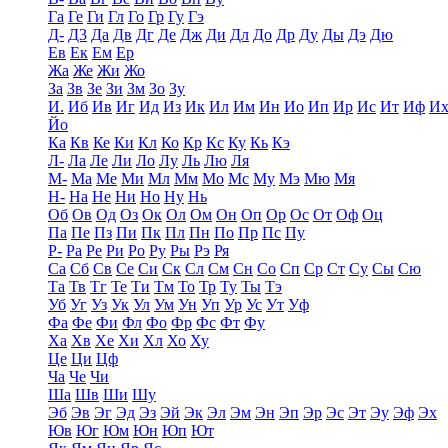
Га
Ге
Ги
Гл
Го
Гр
Гу
Гэ
Д-
Д3
Да
Дв
Дг
Де
Дж
Ди
Дл
До
Др
Ду
Ды
Дэ
Дю
Ев
Ек
Ем
Ер
Жа
Же
Жи
Жо
За
Зв
Зе
Зи
Зм
Зо
Зу
И.
Иб
Ив
Иг
Ид
Из
Ик
Ил
Им
Ин
Ио
Ип
Ир
Ис
Ит
Иф
И
Йо
Ка
Кв
Ке
Ки
Кл
Ко
Кр
Кс
Ку
Кь
Кэ
Л-
Ла
Ле
Ли
Ло
Лу
Ль
Лю
Ля
М-
Ма
Ме
Ми
Мл
Мм
Мо
Мс
Му
Мэ
Мю
Мя
Н-
На
Не
Ни
Но
Ну
Нь
Об
Ов
Од
Оз
Ок
Ол
Ом
Он
Оп
Ор
Ос
От
Оф
Оц
Па
Пе
Пз
Пи
Пк
Пл
Пн
По
Пр
Пс
Пу
Р-
Ра
Ре
Ри
Ро
Ру
Ры
Рэ
Ря
Са
Сб
Св
Се
Си
Ск
Сл
См
Сн
Со
Сп
Ср
Ст
Су
Сы
Сю
Та
Тв
Тг
Те
Ти
Тм
То
Тр
Ту
Ты
Тэ
Уб
Уг
Уз
Ук
Ул
Ум
Ун
Уп
Ур
Ус
Ут
Уф
Фа
Фе
Фи
Фл
Фо
Фр
Фс
Фт
Фу
Ха
Хв
Хе
Хи
Хл
Хо
Ху
Це
Ци
Цф
Ча
Че
Чи
Ша
Шв
Ши
Шу
Эб
Эв
Эг
Эд
Эз
Эй
Эк
Эл
Эм
Эн
Эп
Эр
Эс
Эт
Эу
Эф
Эх
Юв
Юг
Юм
Юн
Юп
Ют