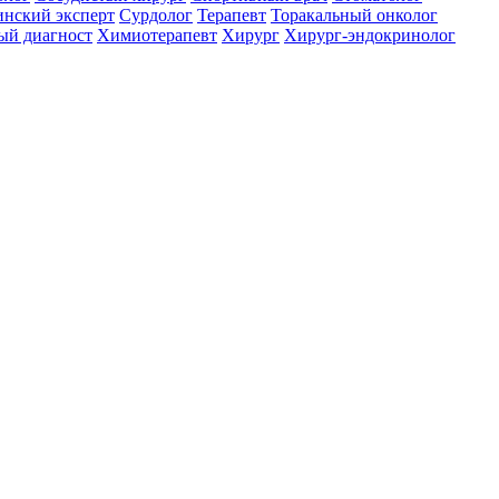
нский эксперт
Сурдолог
Терапевт
Торакальный онколог
ый диагност
Химиотерапевт
Хирург
Хирург-эндокринолог