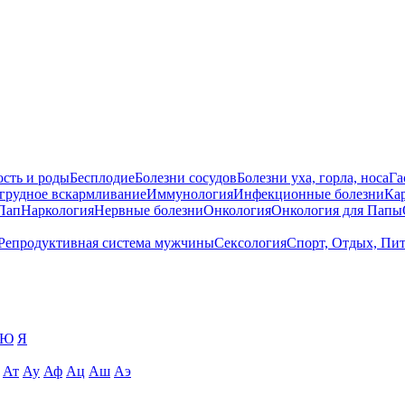
сть и роды
Бесплодие
Болезни сосудов
Болезни уха, горла, носа
Га
 грудное вскармливание
Иммунология
Инфекционные болезни
Ка
Пап
Наркология
Нервные болезни
Онкология
Онкология для Папы
Репродуктивная система мужчины
Сексология
Спорт, Отдых, Пи
Ю
Я
Ат
Ау
Аф
Ац
Аш
Аэ