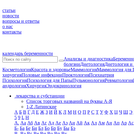
статьи
новости
вопросы и ответы
о нас
контакты
календарь беременности
Анализы и диагностика
Беременно
болезни
Диетология
Диетология и
Косметология
Красота и здоровье
Маммология
Маммология для 
хирургия
Половые инфекции
Проктология
Психиатрия
Психология
Психология для Папы
Пульмонология
Ревматология
андрология
Хирургия
Эндокринология
лекарства и субстанции
Список торговых названий на буквы А-Я
1-Z Латинские
А
Б
В
Г
Д
Е
Ж
З
И
Й
К
Л
М
Н
О
П
Р
С
Т
У
Ф
Х
Ц
Ч
Ш
Э
5
9
L
H
А.
Аа
Аб
Ав
Аг
Ад
Ае
Аз
Аи
Ай
Ак
Ал
Ам
Ан
Ап
Ар
Ас
Б-
Ба
Бе
Би
Бл
Бо
Бр
Бу
Бы
Бэ
В-
Ва
Вг
Ве
Ви
Во
Вп
Ву