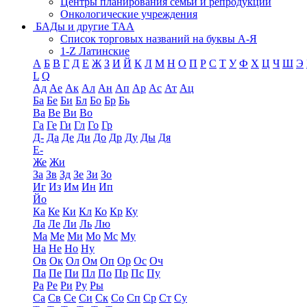
Центры планирования семьи и репродукции
Онкологические учреждения
БАДы и другие ТАА
Список торговых названий на буквы А-Я
1-Z Латинские
А
Б
В
Г
Д
Е
Ж
З
И
Й
К
Л
М
Н
О
П
Р
С
Т
У
Ф
Х
Ц
Ч
Ш
Э
L
Q
Ад
Ае
Ак
Ал
Ан
Ап
Ар
Ас
Ат
Ац
Ба
Бе
Би
Бл
Бо
Бр
Бь
Ва
Ве
Ви
Во
Га
Ге
Ги
Гл
Го
Гр
Д-
Да
Де
Ди
До
Др
Ду
Ды
Дя
Е-
Же
Жи
За
Зв
Зд
Зе
Зи
Зо
Иг
Из
Им
Ин
Ип
Йо
Ка
Ке
Ки
Кл
Ко
Кр
Ку
Ла
Ле
Ли
Ль
Лю
Ма
Ме
Ми
Мо
Мс
Му
На
Не
Но
Ну
Ов
Ок
Ол
Ом
Оп
Ор
Ос
Оч
Па
Пе
Пи
Пл
По
Пр
Пс
Пу
Ра
Ре
Ри
Ру
Ры
Са
Св
Се
Си
Ск
Со
Сп
Ср
Ст
Су