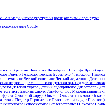
ие ТАА
медицинские учреждения
врачи
анализы и процедуры
а использование Cookie
итмолог
Артролог
Венеролог
Вертебролог
Врач лфк
Врач общей 
иолог
Генетик
Гепатолог
Гериатр (геронтолог)
Гинеколог
Гинекол
кий гематолог
Детский гинеколог
Детский дерматолог
Детский 
ский нефролог
Детский онколог
Детский ортопед
Детский офта
 уролог
Детский хирург
Детский эндокринолог
Диабетолог
Диет
г-эстетист
Лазерный хирург
Лимфолог
Лор
Малоинвазивный х
ефролог
Ожоговый хирург
Онколог
Онколог-гинеколог
Онколо
азитолог
Педиатр
Перинатолог
Пластический хирург
Подолог (
ог
Рентгенолог
Репродуктолог
Рефлексотерапевт
Сексолог
Сомн