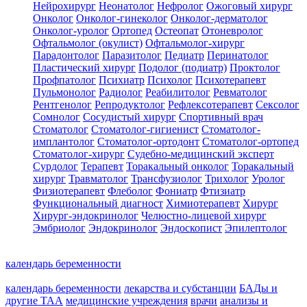
Нейрохирург
Неонатолог
Нефролог
Ожоговый хирург
Онколог
Онколог-гинеколог
Онколог-дерматолог
Онколог-уролог
Ортопед
Остеопат
Отоневролог
Офтальмолог (окулист)
Офтальмолог-хирург
Парадонтолог
Паразитолог
Педиатр
Перинатолог
Пластический хирург
Подолог (подиатр)
Проктолог
Профпатолог
Психиатр
Психолог
Психотерапевт
Пульмонолог
Радиолог
Реабилитолог
Ревматолог
Рентгенолог
Репродуктолог
Рефлексотерапевт
Сексолог
Сомнолог
Сосудистый хирург
Спортивный врач
Стоматолог
Стоматолог-гигиенист
Стоматолог-
имплантолог
Стоматолог-ортодонт
Стоматолог-ортопед
Стоматолог-хирург
Судебно-медицинский эксперт
Сурдолог
Терапевт
Торакальный онколог
Торакальный
хирург
Травматолог
Трансфузиолог
Трихолог
Уролог
Физиотерапевт
Флеболог
Фониатр
Фтизиатр
Функциональный диагност
Химиотерапевт
Хирург
Хирург-эндокринолог
Челюстно-лицевой хирург
Эмбриолог
Эндокринолог
Эндоскопист
Эпилептолог
календарь беременности
календарь беременности
лекарства и субстанции
БАДы и
другие ТАА
медицинские учреждения
врачи
анализы и