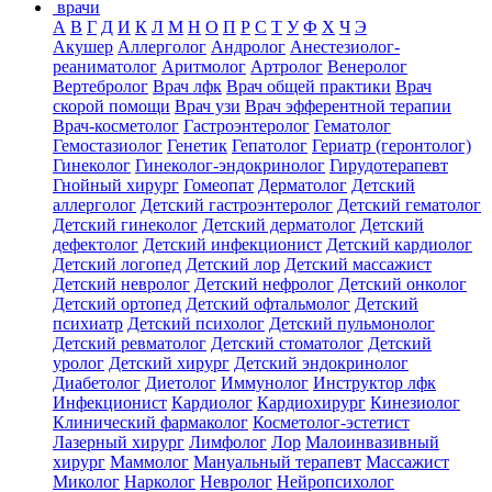
врачи
А
В
Г
Д
И
К
Л
М
Н
О
П
Р
С
Т
У
Ф
Х
Ч
Э
Акушер
Аллерголог
Андролог
Анестезиолог-
реаниматолог
Аритмолог
Артролог
Венеролог
Вертебролог
Врач лфк
Врач общей практики
Врач
скорой помощи
Врач узи
Врач эфферентной терапии
Врач-косметолог
Гастроэнтеролог
Гематолог
Гемостазиолог
Генетик
Гепатолог
Гериатр (геронтолог)
Гинеколог
Гинеколог-эндокринолог
Гирудотерапевт
Гнойный хирург
Гомеопат
Дерматолог
Детский
аллерголог
Детский гастроэнтеролог
Детский гематолог
Детский гинеколог
Детский дерматолог
Детский
дефектолог
Детский инфекционист
Детский кардиолог
Детский логопед
Детский лор
Детский массажист
Детский невролог
Детский нефролог
Детский онколог
Детский ортопед
Детский офтальмолог
Детский
психиатр
Детский психолог
Детский пульмонолог
Детский ревматолог
Детский стоматолог
Детский
уролог
Детский хирург
Детский эндокринолог
Диабетолог
Диетолог
Иммунолог
Инструктор лфк
Инфекционист
Кардиолог
Кардиохирург
Кинезиолог
Клинический фармаколог
Косметолог-эстетист
Лазерный хирург
Лимфолог
Лор
Малоинвазивный
хирург
Маммолог
Мануальный терапевт
Массажист
Миколог
Нарколог
Невролог
Нейропсихолог