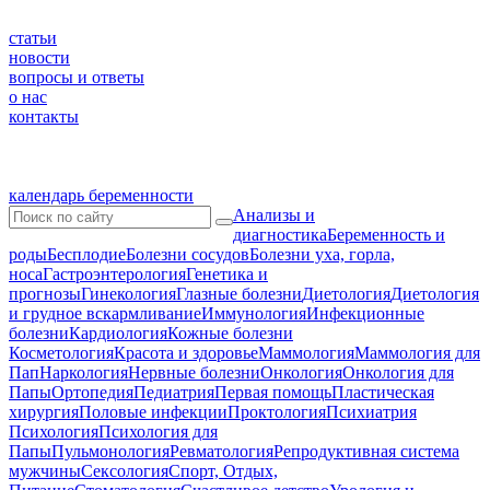
статьи
новости
вопросы и ответы
о нас
контакты
календарь беременности
Анализы и
диагностика
Беременность и
роды
Бесплодие
Болезни сосудов
Болезни уха, горла,
носа
Гастроэнтерология
Генетика и
прогнозы
Гинекология
Глазные болезни
Диетология
Диетология
и грудное вскармливание
Иммунология
Инфекционные
болезни
Кардиология
Кожные болезни
Косметология
Красота и здоровье
Маммология
Маммология для
Пап
Наркология
Нервные болезни
Онкология
Онкология для
Папы
Ортопедия
Педиатрия
Первая помощь
Пластическая
хирургия
Половые инфекции
Проктология
Психиатрия
Психология
Психология для
Папы
Пульмонология
Ревматология
Репродуктивная система
мужчины
Сексология
Спорт, Отдых,