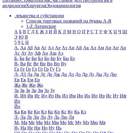
Питание
Стоматология
Счастливое детство
Урология и
андрология
Хирургия
Эндокринология
лекарства и субстанции
Список торговых названий на буквы А-Я
1-Z Латинские
А
Б
В
Г
Д
Е
Ж
З
И
Й
К
Л
М
Н
О
П
Р
С
Т
У
Ф
Х
Ц
Ч
Ш
Э
Ю
Я
5
9
L
H
А.
Аа
Аб
Ав
Аг
Ад
Ае
Аз
Аи
Ай
Ак
Ал
Ам
Ан
Ап
Ар
Ас
Ат
Ау
Аф
Ац
Аш
Аэ
Б-
Ба
Бе
Би
Бл
Бо
Бр
Бу
Бы
Бэ
В-
Ва
Вг
Ве
Ви
Во
Вп
Ву
Га
Ге
Ги
Гл
Го
Гр
Гу
Гэ
Д-
Д3
Да
Дв
Дг
Де
Дж
Ди
Дл
До
Др
Ду
Ды
Дэ
Дю
Ев
Ек
Ем
Ер
Жа
Же
Жи
Жо
За
Зв
Зе
Зи
Зм
Зо
Зу
И.
Иб
Ив
Иг
Ид
Из
Ик
Ил
Им
Ин
Ио
Ип
Ир
Ис
Ит
Иф
Их
Йо
Ка
Кв
Ке
Ки
Кл
Ко
Кр
Кс
Ку
Кь
Кэ
Л-
Ла
Ле
Ли
Ло
Лу
Ль
Лю
Ля
М-
Ма
Ме
Ми
Мл
Мм
Мо
Мс
Му
Мэ
Мю
Мя
Н-
На
Не
Ни
Но
Ну
Нь