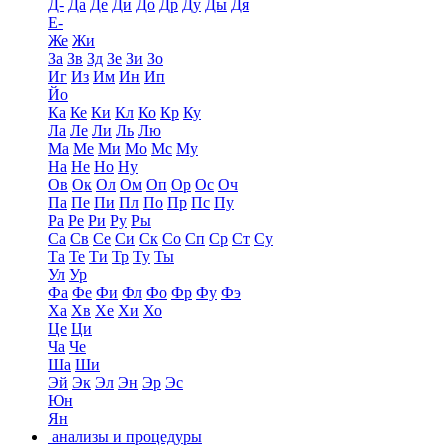
Д-
Да
Де
Ди
До
Др
Ду
Ды
Дя
Е-
Же
Жи
За
Зв
Зд
Зе
Зи
Зо
Иг
Из
Им
Ин
Ип
Йо
Ка
Ке
Ки
Кл
Ко
Кр
Ку
Ла
Ле
Ли
Ль
Лю
Ма
Ме
Ми
Мо
Мс
Му
На
Не
Но
Ну
Ов
Ок
Ол
Ом
Оп
Ор
Ос
Оч
Па
Пе
Пи
Пл
По
Пр
Пс
Пу
Ра
Ре
Ри
Ру
Ры
Са
Св
Се
Си
Ск
Со
Сп
Ср
Ст
Су
Та
Те
Ти
Тр
Ту
Ты
Ул
Ур
Фа
Фе
Фи
Фл
Фо
Фр
Фу
Фэ
Ха
Хв
Хе
Хи
Хо
Це
Ци
Ча
Че
Ша
Ши
Эй
Эк
Эл
Эн
Эр
Эс
Юн
Ян
анализы и процедуры