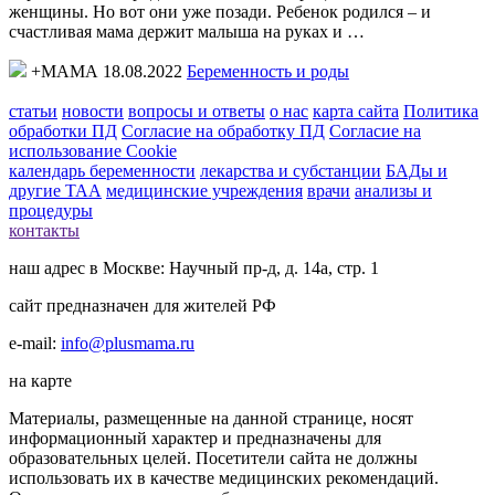
женщины. Но вот они уже позади. Ребенок родился – и
счастливая мама держит малыша на руках и …
+МАМА 18.08.2022
Беременность и роды
статьи
новости
вопросы и ответы
о нас
карта сайта
Политика
обработки ПД
Согласие на обработку ПД
Согласие на
использование Cookie
календарь беременности
лекарства и субстанции
БАДы и
другие ТАА
медицинские учреждения
врачи
анализы и
процедуры
контакты
наш адрес в Москве: Научный пр-д, д. 14а, стр. 1
сайт предназначен для жителей РФ
e-mail:
info@plusmama.ru
на карте
Материалы, размещенные на данной странице, носят
информационный характер и предназначены для
образовательных целей. Посетители сайта не должны
использовать их в качестве медицинских рекомендаций.