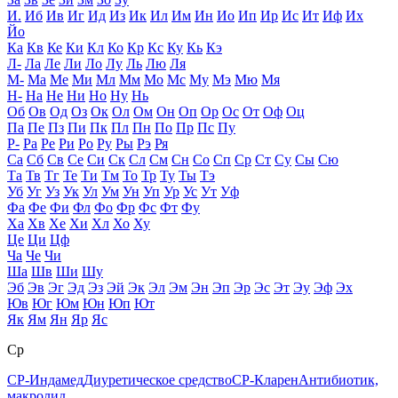
И.
Иб
Ив
Иг
Ид
Из
Ик
Ил
Им
Ин
Ио
Ип
Ир
Ис
Ит
Иф
Их
Йо
Ка
Кв
Ке
Ки
Кл
Ко
Кр
Кс
Ку
Кь
Кэ
Л-
Ла
Ле
Ли
Ло
Лу
Ль
Лю
Ля
М-
Ма
Ме
Ми
Мл
Мм
Мо
Мс
Му
Мэ
Мю
Мя
Н-
На
Не
Ни
Но
Ну
Нь
Об
Ов
Од
Оз
Ок
Ол
Ом
Он
Оп
Ор
Ос
От
Оф
Оц
Па
Пе
Пз
Пи
Пк
Пл
Пн
По
Пр
Пс
Пу
Р-
Ра
Ре
Ри
Ро
Ру
Ры
Рэ
Ря
Са
Сб
Св
Се
Си
Ск
Сл
См
Сн
Со
Сп
Ср
Ст
Су
Сы
Сю
Та
Тв
Тг
Те
Ти
Тм
То
Тр
Ту
Ты
Тэ
Уб
Уг
Уз
Ук
Ул
Ум
Ун
Уп
Ур
Ус
Ут
Уф
Фа
Фе
Фи
Фл
Фо
Фр
Фс
Фт
Фу
Ха
Хв
Хе
Хи
Хл
Хо
Ху
Це
Ци
Цф
Ча
Че
Чи
Ша
Шв
Ши
Шу
Эб
Эв
Эг
Эд
Эз
Эй
Эк
Эл
Эм
Эн
Эп
Эр
Эс
Эт
Эу
Эф
Эх
Юв
Юг
Юм
Юн
Юп
Ют
Як
Ям
Ян
Яр
Яс
Ср
СР-Индамед
Диуретическое средство
СР-Кларен
Антибиотик,
макролид