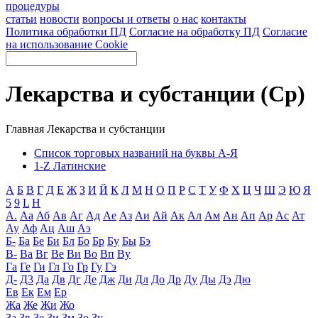
процедуры
статьи
новости
вопросы и ответы
о нас
контакты
Политика обработки ПД
Согласие на обработку ПД
Согласие
на использование Cookie
Лекарства и субстанции (Ср)
Главная
Лекарства и субстанции
Список торговых названий на буквы А-Я
1-Z Латинские
А
Б
В
Г
Д
Е
Ж
З
И
Й
К
Л
М
Н
О
П
Р
С
Т
У
Ф
Х
Ц
Ч
Ш
Э
Ю
Я
5
9
L
H
А.
Аа
Аб
Ав
Аг
Ад
Ае
Аз
Аи
Ай
Ак
Ал
Ам
Ан
Ап
Ар
Ас
Ат
Ау
Аф
Ац
Аш
Аэ
Б-
Ба
Бе
Би
Бл
Бо
Бр
Бу
Бы
Бэ
В-
Ва
Вг
Ве
Ви
Во
Вп
Ву
Га
Ге
Ги
Гл
Го
Гр
Гу
Гэ
Д-
Д3
Да
Дв
Дг
Де
Дж
Ди
Дл
До
Др
Ду
Ды
Дэ
Дю
Ев
Ек
Ем
Ер
Жа
Же
Жи
Жо
За
Зв
Зе
Зи
Зм
Зо
Зу