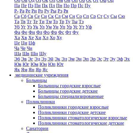
Об
Ов
Од
Оз
Ок
Ол
Ом
Он
Оп
Ор
Ос
От
Оф
Оц
Па
Пе
Пз
Пи
Пк
Пл
Пн
По
Пр
Пс
Пу
Р-
Ра
Ре
Ри
Ро
Ру
Ры
Рэ
Ря
Са
Сб
Св
Се
Си
Ск
Сл
См
Сн
Со
Сп
Ср
Ст
Су
Сы
Сю
Та
Тв
Тг
Те
Ти
Тм
То
Тр
Ту
Ты
Тэ
Уб
Уг
Уз
Ук
Ул
Ум
Ун
Уп
Ур
Ус
Ут
Уф
Фа
Фе
Фи
Фл
Фо
Фр
Фс
Фт
Фу
Ха
Хв
Хе
Хи
Хл
Хо
Ху
Це
Ци
Цф
Ча
Че
Чи
Ша
Шв
Ши
Шу
Эб
Эв
Эг
Эд
Эз
Эй
Эк
Эл
Эм
Эн
Эп
Эр
Эс
Эт
Эу
Эф
Эх
Юв
Юг
Юм
Юн
Юп
Ют
Як
Ям
Ян
Яр
Яс
медицинские учреждения
Больницы
Больницы городские взрослые
Больницы городские детские
Больницы специализированные
Поликлиники
Поликлиники городские взрослые
Поликлиники городские детские
Поликлиники стоматологические взрослые
Поликлиники стоматологические детские
Санатории