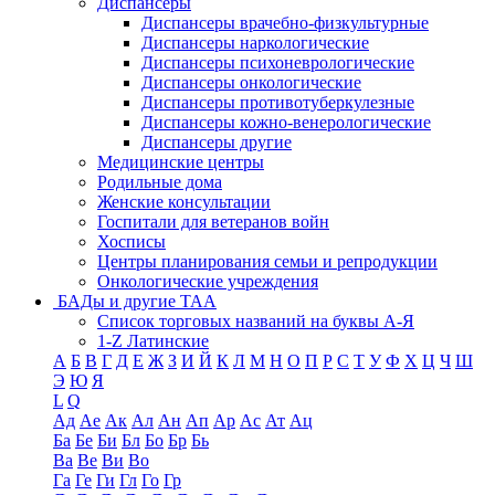
Диспансеры
Диспансеры врачебно-физкультурные
Диспансеры наркологические
Диспансеры психоневрологические
Диспансеры онкологические
Диспансеры противотуберкулезные
Диспансеры кожно-венерологические
Диспансеры другие
Медицинские центры
Родильные дома
Женские консультации
Госпитали для ветеранов войн
Хосписы
Центры планирования семьи и репродукции
Онкологические учреждения
БАДы и другие ТАА
Список торговых названий на буквы А-Я
1-Z Латинские
А
Б
В
Г
Д
Е
Ж
З
И
Й
К
Л
М
Н
О
П
Р
С
Т
У
Ф
Х
Ц
Ч
Ш
Э
Ю
Я
L
Q
Ад
Ае
Ак
Ал
Ан
Ап
Ар
Ас
Ат
Ац
Ба
Бе
Би
Бл
Бо
Бр
Бь
Ва
Ве
Ви
Во
Га
Ге
Ги
Гл
Го
Гр