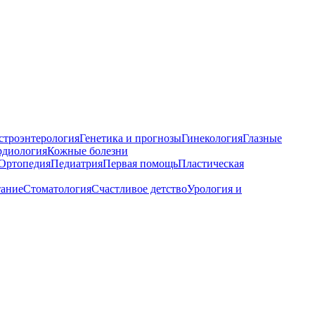
строэнтерология
Генетика и прогнозы
Гинекология
Глазные
рдиология
Кожные болезни
Ортопедия
Педиатрия
Первая помощь
Пластическая
тание
Стоматология
Счастливое детство
Урология и