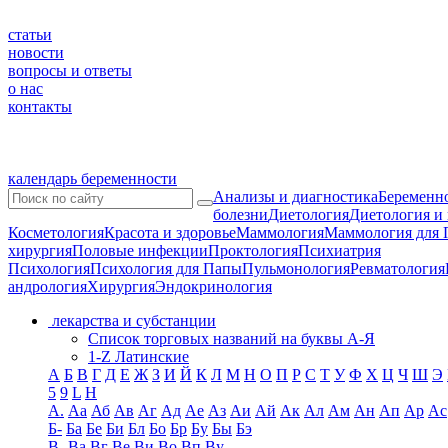
статьи
новости
вопросы и ответы
о нас
контакты
календарь беременности
Анализы и диагностика
Беременно
болезни
Диетология
Диетология и
Косметология
Красота и здоровье
Маммология
Маммология для 
хирургия
Половые инфекции
Проктология
Психиатрия
Психология
Психология для Папы
Пульмонология
Ревматология
андрология
Хирургия
Эндокринология
лекарства и субстанции
Список торговых названий на буквы А-Я
1-Z Латинские
А
Б
В
Г
Д
Е
Ж
З
И
Й
К
Л
М
Н
О
П
Р
С
Т
У
Ф
Х
Ц
Ч
Ш
Э
5
9
L
H
А.
Аа
Аб
Ав
Аг
Ад
Ае
Аз
Аи
Ай
Ак
Ал
Ам
Ан
Ап
Ар
Ас
Б-
Ба
Бе
Би
Бл
Бо
Бр
Бу
Бы
Бэ
В-
Ва
Вг
Ве
Ви
Во
Вп
Ву