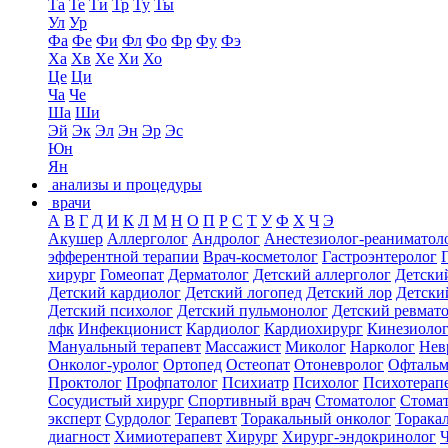
Та
Те
Ти
Тр
Ту
Ты
Ул
Ур
Фа
Фе
Фи
Фл
Фо
Фр
Фу
Фэ
Ха
Хв
Хе
Хи
Хо
Це
Ци
Ча
Че
Ша
Ши
Эй
Эк
Эл
Эн
Эр
Эс
Юн
Ян
анализы и процедуры
врачи
А
В
Г
Д
И
К
Л
М
Н
О
П
Р
С
Т
У
Ф
Х
Ч
Э
Акушер
Аллерголог
Андролог
Анестезиолог-реаниматол
эфферентной терапии
Врач-косметолог
Гастроэнтеролог
хирург
Гомеопат
Дерматолог
Детский аллерголог
Детски
Детский кардиолог
Детский логопед
Детский лор
Детски
Детский психолог
Детский пульмонолог
Детский ревмат
лфк
Инфекционист
Кардиолог
Кардиохирург
Кинезиоло
Мануальный терапевт
Массажист
Миколог
Нарколог
Нев
Онколог-уролог
Ортопед
Остеопат
Отоневролог
Офтальм
Проктолог
Профпатолог
Психиатр
Психолог
Психотерап
Сосудистый хирург
Спортивный врач
Стоматолог
Стомат
эксперт
Сурдолог
Терапевт
Торакальный онколог
Торака
диагност
Химиотерапевт
Хирург
Хирург-эндокринолог
Ч