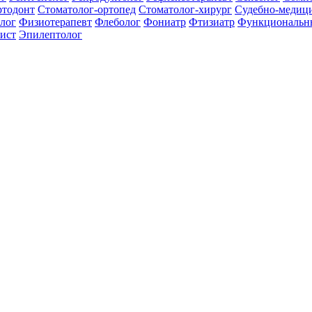
ртодонт
Стоматолог-ортопед
Стоматолог-хирург
Судебно-медици
лог
Физиотерапевт
Флеболог
Фониатр
Фтизиатр
Функциональн
ист
Эпилептолог