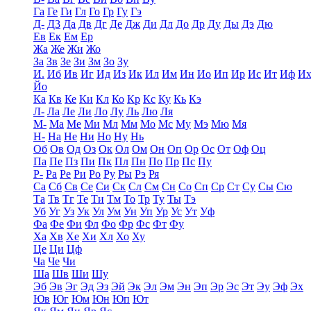
Га
Ге
Ги
Гл
Го
Гр
Гу
Гэ
Д-
Д3
Да
Дв
Дг
Де
Дж
Ди
Дл
До
Др
Ду
Ды
Дэ
Дю
Ев
Ек
Ем
Ер
Жа
Же
Жи
Жо
За
Зв
Зе
Зи
Зм
Зо
Зу
И.
Иб
Ив
Иг
Ид
Из
Ик
Ил
Им
Ин
Ио
Ип
Ир
Ис
Ит
Иф
И
Йо
Ка
Кв
Ке
Ки
Кл
Ко
Кр
Кс
Ку
Кь
Кэ
Л-
Ла
Ле
Ли
Ло
Лу
Ль
Лю
Ля
М-
Ма
Ме
Ми
Мл
Мм
Мо
Мс
Му
Мэ
Мю
Мя
Н-
На
Не
Ни
Но
Ну
Нь
Об
Ов
Од
Оз
Ок
Ол
Ом
Он
Оп
Ор
Ос
От
Оф
Оц
Па
Пе
Пз
Пи
Пк
Пл
Пн
По
Пр
Пс
Пу
Р-
Ра
Ре
Ри
Ро
Ру
Ры
Рэ
Ря
Са
Сб
Св
Се
Си
Ск
Сл
См
Сн
Со
Сп
Ср
Ст
Су
Сы
Сю
Та
Тв
Тг
Те
Ти
Тм
То
Тр
Ту
Ты
Тэ
Уб
Уг
Уз
Ук
Ул
Ум
Ун
Уп
Ур
Ус
Ут
Уф
Фа
Фе
Фи
Фл
Фо
Фр
Фс
Фт
Фу
Ха
Хв
Хе
Хи
Хл
Хо
Ху
Це
Ци
Цф
Ча
Че
Чи
Ша
Шв
Ши
Шу
Эб
Эв
Эг
Эд
Эз
Эй
Эк
Эл
Эм
Эн
Эп
Эр
Эс
Эт
Эу
Эф
Эх
Юв
Юг
Юм
Юн
Юп
Ют