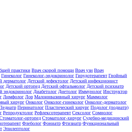
общей практики
Врач скорой помощи
Врач узи
Врач
Гинеколог
Гинеколог-эндокринолог
Гирудотерапевт
Гнойный
й дерматолог
Детский дефектолог
Детский инфекционист
ог
Детский ортопед
Детский офтальмолог
Детский психиатр
й эндокринолог
Диабетолог
Диетолог
Иммунолог
Инструктор
г
Лимфолог
Лор
Малоинвазивный хирург
Маммолог
вый хирург
Онколог
Онколог-гинеколог
Онколог-дерматолог
Педиатр
Перинатолог
Пластический хирург
Подолог (подиатр)
г
Репродуктолог
Рефлексотерапевт
Сексолог
Сомнолог
Стоматолог-ортопед
Стоматолог-хирург
Судебно-медицинский
отерапевт
Флеболог
Фониатр
Фтизиатр
Функциональный
т
Эпилептолог