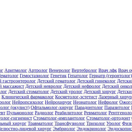
ог
Аритмолог
Артролог
Венеролог
Вертебролог
Врач лфк
Врач 
Гематолог
Гемостазиолог
Генетик
Гепатолог
Гериатр (геронтолог)
й гастроэнтеролог
Детский гематолог
Детский гинеколог
Детски
й массажист
Детский невролог
Детский нефролог
Детский онкол
олог
Детский стоматолог
Детский уролог
Детский хирург
Детски
г
Клинический фармаколог
Косметолог-эстетист
Лазерный хирур
ролог
Нейропсихолог
Нейрохирург
Неонатолог
Нефролог
Ожого
олог (окулист)
Офтальмолог-хирург
Парадонтолог
Паразитолог
евт
Пульмонолог
Радиолог
Реабилитолог
Ревматолог
Рентгеноло
олог-гигиенист
Стоматолог-имплантолог
Стоматолог-ортодонт
льный хирург
Травматолог
Трансфузиолог
Трихолог
Уролог
Физи
елюстно-лицевой хирург
Эмбриолог
Эндокринолог
Эндоскопис