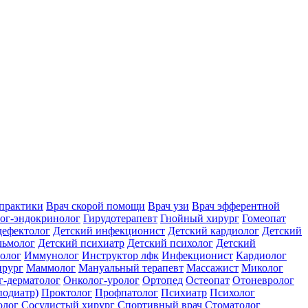
практики
Врач скорой помощи
Врач узи
Врач эфферентной
ог-эндокринолог
Гирудотерапевт
Гнойный хирург
Гомеопат
дефектолог
Детский инфекционист
Детский кардиолог
Детский
льмолог
Детский психиатр
Детский психолог
Детский
олог
Иммунолог
Инструктор лфк
Инфекционист
Кардиолог
ирург
Маммолог
Мануальный терапевт
Массажист
Миколог
г-дерматолог
Онколог-уролог
Ортопед
Остеопат
Отоневролог
подиатр)
Проктолог
Профпатолог
Психиатр
Психолог
олог
Сосудистый хирург
Спортивный врач
Стоматолог