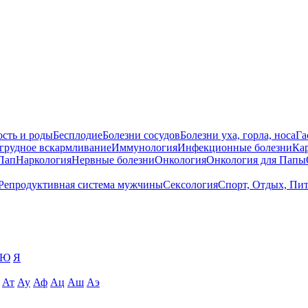
сть и роды
Бесплодие
Болезни сосудов
Болезни уха, горла, носа
Га
 грудное вскармливание
Иммунология
Инфекционные болезни
Ка
Пап
Наркология
Нервные болезни
Онкология
Онкология для Папы
Репродуктивная система мужчины
Сексология
Спорт, Отдых, Пи
Ю
Я
Ат
Ау
Аф
Ац
Аш
Аэ