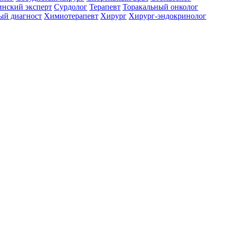
нский эксперт
Сурдолог
Терапевт
Торакальный онколог
ый диагност
Химиотерапевт
Хирург
Хирург-эндокринолог