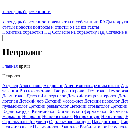
календарь беременности
календарь беременности
лекарства и субстанции
БАДы и друг
статьи
новости
вопросы и ответы
о нас
контакты
Политика обработки ПД
Согласие на обработку ПД
Согласие н
Невролог
Главная
врачи
Невролог
Акушер
Аллерголог
Андролог
Анестезиолог-реаниматолог
Ар
терапии
Врач-косметолог
Гастроэнтеролог
Гематолог
Гемостаз
Дерматолог
Детский аллерголог
Детский гастроэнтеролог
Детс
логопед
Детский лор
Детский массажист
Детский невролог
Дет
пульмонолог
Детский ревматолог
Детский стоматолог
Детский
Кардиохирург
Кинезиолог
Клинический фармаколог
Косметоло
Нарколог
Невролог
Нейропсихолог
Нейрохирург
Неонатолог
Н
Офтальмолог (окулист)
Офтальмолог-хирург
Парадонтолог
Пар
Психотерапевт
Пульмонолог
Радиолог
Реабилитолог
Ревматол