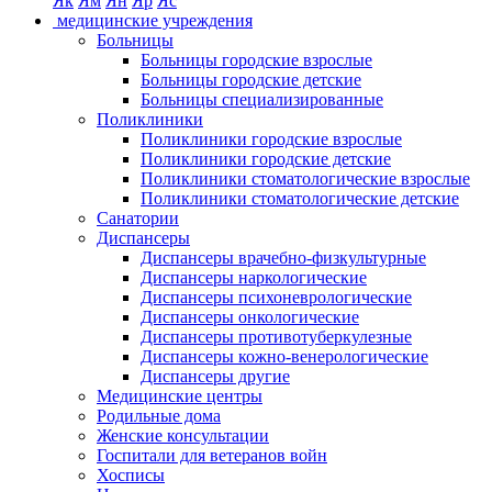
Як
Ям
Ян
Яр
Яс
медицинские учреждения
Больницы
Больницы городские взрослые
Больницы городские детские
Больницы специализированные
Поликлиники
Поликлиники городские взрослые
Поликлиники городские детские
Поликлиники стоматологические взрослые
Поликлиники стоматологические детские
Санатории
Диспансеры
Диспансеры врачебно-физкультурные
Диспансеры наркологические
Диспансеры психоневрологические
Диспансеры онкологические
Диспансеры противотуберкулезные
Диспансеры кожно-венерологические
Диспансеры другие
Медицинские центры
Родильные дома
Женские консультации
Госпитали для ветеранов войн
Хосписы