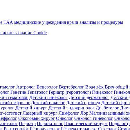
ие ТАА
медицинские учреждения
врачи
анализы и процедуры
а использование Cookie
итмолог
Артролог
Венеролог
Вертебролог
Врач лфк
Врач общей 
иолог
Генетик
Гепатолог
Гериатр (геронтолог)
Гинеколог
Гинекол
кий гематолог
Детский гинеколог
Детский дерматолог
Детский 
ский нефролог
Детский онколог
Детский ортопед
Детский офта
 уролог
Детский хирург
Детский эндокринолог
Диабетолог
Диет
г-эстетист
Лазерный хирург
Лимфолог
Лор
Малоинвазивный х
ефролог
Ожоговый хирург
Онколог
Онколог-гинеколог
Онколо
азитолог
Педиатр
Перинатолог
Пластический хирург
Подолог (
ог
Рентгенолог
Репродуктолог
Рефлексотерапевт
Сексолог
Сомн