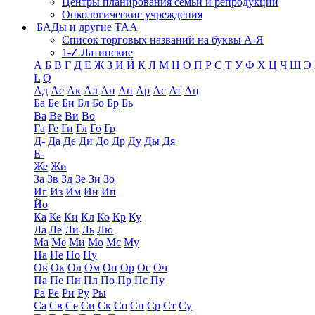
Центры планирования семьи и репродукции
Онкологические учреждения
БАДы и другие ТАА
Список торговых названий на буквы А-Я
1-Z Латинские
А
Б
В
Г
Д
Е
Ж
З
И
Й
К
Л
М
Н
О
П
Р
С
Т
У
Ф
Х
Ц
Ч
Ш
Э
L
Q
Ад
Ае
Ак
Ал
Ан
Ап
Ар
Ас
Ат
Ац
Ба
Бе
Би
Бл
Бо
Бр
Бь
Ва
Ве
Ви
Во
Га
Ге
Ги
Гл
Го
Гр
Д-
Да
Де
Ди
До
Др
Ду
Ды
Дя
Е-
Же
Жи
За
Зв
Зд
Зе
Зи
Зо
Иг
Из
Им
Ин
Ип
Йо
Ка
Ке
Ки
Кл
Ко
Кр
Ку
Ла
Ле
Ли
Ль
Лю
Ма
Ме
Ми
Мо
Мс
Му
На
Не
Но
Ну
Ов
Ок
Ол
Ом
Оп
Ор
Ос
Оч
Па
Пе
Пи
Пл
По
Пр
Пс
Пу
Ра
Ре
Ри
Ру
Ры
Са
Св
Се
Си
Ск
Со
Сп
Ср
Ст
Су