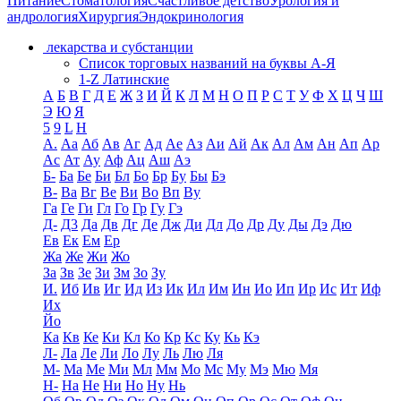
Питание
Стоматология
Счастливое детство
Урология и
андрология
Хирургия
Эндокринология
лекарства и субстанции
Список торговых названий на буквы А-Я
1-Z Латинские
А
Б
В
Г
Д
Е
Ж
З
И
Й
К
Л
М
Н
О
П
Р
С
Т
У
Ф
Х
Ц
Ч
Ш
Э
Ю
Я
5
9
L
H
А.
Аа
Аб
Ав
Аг
Ад
Ае
Аз
Аи
Ай
Ак
Ал
Ам
Ан
Ап
Ар
Ас
Ат
Ау
Аф
Ац
Аш
Аэ
Б-
Ба
Бе
Би
Бл
Бо
Бр
Бу
Бы
Бэ
В-
Ва
Вг
Ве
Ви
Во
Вп
Ву
Га
Ге
Ги
Гл
Го
Гр
Гу
Гэ
Д-
Д3
Да
Дв
Дг
Де
Дж
Ди
Дл
До
Др
Ду
Ды
Дэ
Дю
Ев
Ек
Ем
Ер
Жа
Же
Жи
Жо
За
Зв
Зе
Зи
Зм
Зо
Зу
И.
Иб
Ив
Иг
Ид
Из
Ик
Ил
Им
Ин
Ио
Ип
Ир
Ис
Ит
Иф
Их
Йо
Ка
Кв
Ке
Ки
Кл
Ко
Кр
Кс
Ку
Кь
Кэ
Л-
Ла
Ле
Ли
Ло
Лу
Ль
Лю
Ля
М-
Ма
Ме
Ми
Мл
Мм
Мо
Мс
Му
Мэ
Мю
Мя
Н-
На
Не
Ни
Но
Ну
Нь