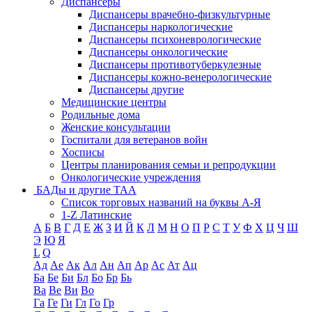
Диспансеры
Диспансеры врачебно-физкультурные
Диспансеры наркологические
Диспансеры психоневрологические
Диспансеры онкологические
Диспансеры противотуберкулезные
Диспансеры кожно-венерологические
Диспансеры другие
Медицинские центры
Родильные дома
Женские консультации
Госпитали для ветеранов войн
Хосписы
Центры планирования семьи и репродукции
Онкологические учреждения
БАДы и другие ТАА
Список торговых названий на буквы А-Я
1-Z Латинские
А
Б
В
Г
Д
Е
Ж
З
И
Й
К
Л
М
Н
О
П
Р
С
Т
У
Ф
Х
Ц
Ч
Ш
Э
Ю
Я
L
Q
Ад
Ае
Ак
Ал
Ан
Ап
Ар
Ас
Ат
Ац
Ба
Бе
Би
Бл
Бо
Бр
Бь
Ва
Ве
Ви
Во
Га
Ге
Ги
Гл
Го
Гр