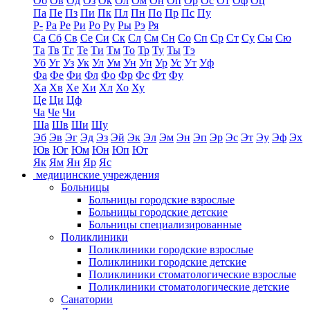
Об
Ов
Од
Оз
Ок
Ол
Ом
Он
Оп
Ор
Ос
От
Оф
Оц
Па
Пе
Пз
Пи
Пк
Пл
Пн
По
Пр
Пс
Пу
Р-
Ра
Ре
Ри
Ро
Ру
Ры
Рэ
Ря
Са
Сб
Св
Се
Си
Ск
Сл
См
Сн
Со
Сп
Ср
Ст
Су
Сы
Сю
Та
Тв
Тг
Те
Ти
Тм
То
Тр
Ту
Ты
Тэ
Уб
Уг
Уз
Ук
Ул
Ум
Ун
Уп
Ур
Ус
Ут
Уф
Фа
Фе
Фи
Фл
Фо
Фр
Фс
Фт
Фу
Ха
Хв
Хе
Хи
Хл
Хо
Ху
Це
Ци
Цф
Ча
Че
Чи
Ша
Шв
Ши
Шу
Эб
Эв
Эг
Эд
Эз
Эй
Эк
Эл
Эм
Эн
Эп
Эр
Эс
Эт
Эу
Эф
Эх
Юв
Юг
Юм
Юн
Юп
Ют
Як
Ям
Ян
Яр
Яс
медицинские учреждения
Больницы
Больницы городские взрослые
Больницы городские детские
Больницы специализированные
Поликлиники
Поликлиники городские взрослые
Поликлиники городские детские
Поликлиники стоматологические взрослые
Поликлиники стоматологические детские
Санатории