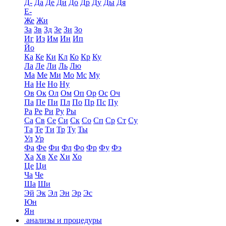
Д-
Да
Де
Ди
До
Др
Ду
Ды
Дя
Е-
Же
Жи
За
Зв
Зд
Зе
Зи
Зо
Иг
Из
Им
Ин
Ип
Йо
Ка
Ке
Ки
Кл
Ко
Кр
Ку
Ла
Ле
Ли
Ль
Лю
Ма
Ме
Ми
Мо
Мс
Му
На
Не
Но
Ну
Ов
Ок
Ол
Ом
Оп
Ор
Ос
Оч
Па
Пе
Пи
Пл
По
Пр
Пс
Пу
Ра
Ре
Ри
Ру
Ры
Са
Св
Се
Си
Ск
Со
Сп
Ср
Ст
Су
Та
Те
Ти
Тр
Ту
Ты
Ул
Ур
Фа
Фе
Фи
Фл
Фо
Фр
Фу
Фэ
Ха
Хв
Хе
Хи
Хо
Це
Ци
Ча
Че
Ша
Ши
Эй
Эк
Эл
Эн
Эр
Эс
Юн
Ян
анализы и процедуры