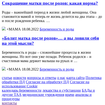
Сокращение матки после родов: какая норма?
Роды – важнейший период в жизни любой женщины. Она
становится мамой и теперь ее жизнь делится на два этапа – до
и после рождения ребенка. …
+МАМА 18.08.2022
Беременность и роды
«Болит матка после родов»… а вы ловили себя
на этой мысли?
Беременность и роды – сложнейшие процессы в жизни
женщины. Но вот они уже позади. Ребенок родился – и
счастливая мама держит малыша на руках и …
+МАМА 18.08.2022
Беременность и роды
статьи
новости
вопросы и ответы
о нас
карта сайта
Политика
обработки ПД
Согласие на обработку ПД
Согласие на
использование Cookie
календарь беременности
лекарства и субстанции
БАДы и
другие ТАА
медицинские учреждения
врачи
анализы и
процедуры
контакты