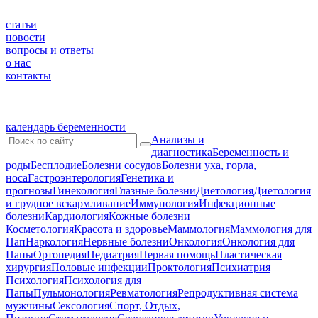
статьи
новости
вопросы и ответы
о нас
контакты
календарь беременности
Анализы и
диагностика
Беременность и
роды
Бесплодие
Болезни сосудов
Болезни уха, горла,
носа
Гастроэнтерология
Генетика и
прогнозы
Гинекология
Глазные болезни
Диетология
Диетология
и грудное вскармливание
Иммунология
Инфекционные
болезни
Кардиология
Кожные болезни
Косметология
Красота и здоровье
Маммология
Маммология для
Пап
Наркология
Нервные болезни
Онкология
Онкология для
Папы
Ортопедия
Педиатрия
Первая помощь
Пластическая
хирургия
Половые инфекции
Проктология
Психиатрия
Психология
Психология для
Папы
Пульмонология
Ревматология
Репродуктивная система
мужчины
Сексология
Спорт, Отдых,