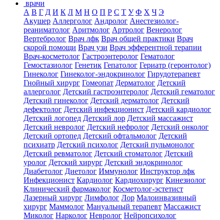
врачи
А
В
Г
Д
И
К
Л
М
Н
О
П
Р
С
Т
У
Ф
Х
Ч
Э
Акушер
Аллерголог
Андролог
Анестезиолог-
реаниматолог
Аритмолог
Артролог
Венеролог
Вертебролог
Врач лфк
Врач общей практики
Врач
скорой помощи
Врач узи
Врач эфферентной терапии
Врач-косметолог
Гастроэнтеролог
Гематолог
Гемостазиолог
Генетик
Гепатолог
Гериатр (геронтолог)
Гинеколог
Гинеколог-эндокринолог
Гирудотерапевт
Гнойный хирург
Гомеопат
Дерматолог
Детский
аллерголог
Детский гастроэнтеролог
Детский гематолог
Детский гинеколог
Детский дерматолог
Детский
дефектолог
Детский инфекционист
Детский кардиолог
Детский логопед
Детский лор
Детский массажист
Детский невролог
Детский нефролог
Детский онколог
Детский ортопед
Детский офтальмолог
Детский
психиатр
Детский психолог
Детский пульмонолог
Детский ревматолог
Детский стоматолог
Детский
уролог
Детский хирург
Детский эндокринолог
Диабетолог
Диетолог
Иммунолог
Инструктор лфк
Инфекционист
Кардиолог
Кардиохирург
Кинезиолог
Клинический фармаколог
Косметолог-эстетист
Лазерный хирург
Лимфолог
Лор
Малоинвазивный
хирург
Маммолог
Мануальный терапевт
Массажист
Миколог
Нарколог
Невролог
Нейропсихолог