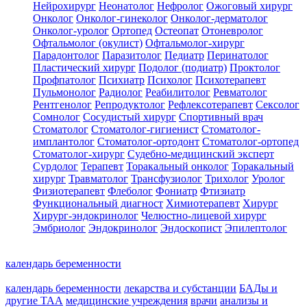
Нейрохирург
Неонатолог
Нефролог
Ожоговый хирург
Онколог
Онколог-гинеколог
Онколог-дерматолог
Онколог-уролог
Ортопед
Остеопат
Отоневролог
Офтальмолог (окулист)
Офтальмолог-хирург
Парадонтолог
Паразитолог
Педиатр
Перинатолог
Пластический хирург
Подолог (подиатр)
Проктолог
Профпатолог
Психиатр
Психолог
Психотерапевт
Пульмонолог
Радиолог
Реабилитолог
Ревматолог
Рентгенолог
Репродуктолог
Рефлексотерапевт
Сексолог
Сомнолог
Сосудистый хирург
Спортивный врач
Стоматолог
Стоматолог-гигиенист
Стоматолог-
имплантолог
Стоматолог-ортодонт
Стоматолог-ортопед
Стоматолог-хирург
Судебно-медицинский эксперт
Сурдолог
Терапевт
Торакальный онколог
Торакальный
хирург
Травматолог
Трансфузиолог
Трихолог
Уролог
Физиотерапевт
Флеболог
Фониатр
Фтизиатр
Функциональный диагност
Химиотерапевт
Хирург
Хирург-эндокринолог
Челюстно-лицевой хирург
Эмбриолог
Эндокринолог
Эндоскопист
Эпилептолог
календарь беременности
календарь беременности
лекарства и субстанции
БАДы и
другие ТАА
медицинские учреждения
врачи
анализы и