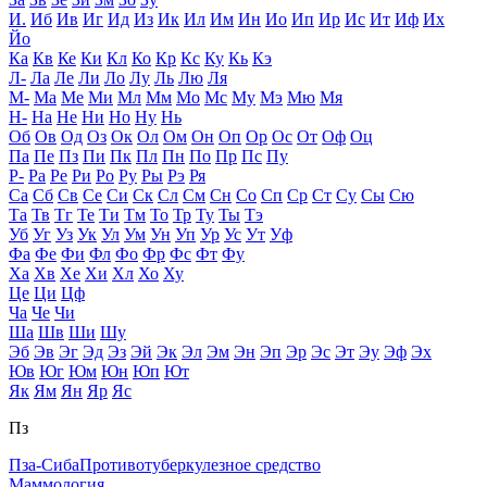
И.
Иб
Ив
Иг
Ид
Из
Ик
Ил
Им
Ин
Ио
Ип
Ир
Ис
Ит
Иф
Их
Йо
Ка
Кв
Ке
Ки
Кл
Ко
Кр
Кс
Ку
Кь
Кэ
Л-
Ла
Ле
Ли
Ло
Лу
Ль
Лю
Ля
М-
Ма
Ме
Ми
Мл
Мм
Мо
Мс
Му
Мэ
Мю
Мя
Н-
На
Не
Ни
Но
Ну
Нь
Об
Ов
Од
Оз
Ок
Ол
Ом
Он
Оп
Ор
Ос
От
Оф
Оц
Па
Пе
Пз
Пи
Пк
Пл
Пн
По
Пр
Пс
Пу
Р-
Ра
Ре
Ри
Ро
Ру
Ры
Рэ
Ря
Са
Сб
Св
Се
Си
Ск
Сл
См
Сн
Со
Сп
Ср
Ст
Су
Сы
Сю
Та
Тв
Тг
Те
Ти
Тм
То
Тр
Ту
Ты
Тэ
Уб
Уг
Уз
Ук
Ул
Ум
Ун
Уп
Ур
Ус
Ут
Уф
Фа
Фе
Фи
Фл
Фо
Фр
Фс
Фт
Фу
Ха
Хв
Хе
Хи
Хл
Хо
Ху
Це
Ци
Цф
Ча
Че
Чи
Ша
Шв
Ши
Шу
Эб
Эв
Эг
Эд
Эз
Эй
Эк
Эл
Эм
Эн
Эп
Эр
Эс
Эт
Эу
Эф
Эх
Юв
Юг
Юм
Юн
Юп
Ют
Як
Ям
Ян
Яр
Яс
Пз
Пза-Сиба
Противотуберкулезное средство
Маммология