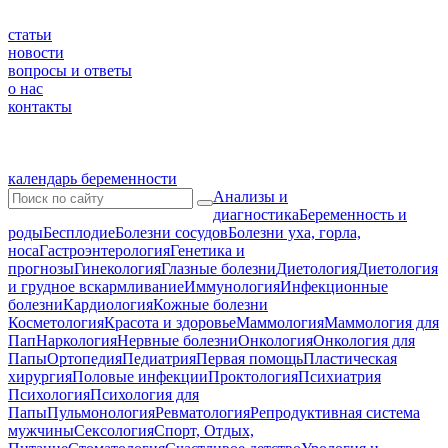
статьи
новости
вопросы и ответы
о нас
контакты
календарь беременности
Анализы и
диагностика
Беременность и
роды
Бесплодие
Болезни сосудов
Болезни уха, горла,
носа
Гастроэнтерология
Генетика и
прогнозы
Гинекология
Глазные болезни
Диетология
Диетология
и грудное вскармливание
Иммунология
Инфекционные
болезни
Кардиология
Кожные болезни
Косметология
Красота и здоровье
Маммология
Маммология для
Пап
Наркология
Нервные болезни
Онкология
Онкология для
Папы
Ортопедия
Педиатрия
Первая помощь
Пластическая
хирургия
Половые инфекции
Проктология
Психиатрия
Психология
Психология для
Папы
Пульмонология
Ревматология
Репродуктивная система
мужчины
Сексология
Спорт, Отдых,