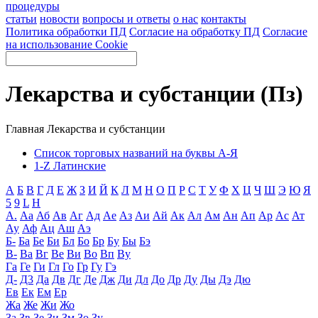
процедуры
статьи
новости
вопросы и ответы
о нас
контакты
Политика обработки ПД
Согласие на обработку ПД
Согласие
на использование Cookie
Лекарства и субстанции (Пз)
Главная
Лекарства и субстанции
Список торговых названий на буквы А-Я
1-Z Латинские
А
Б
В
Г
Д
Е
Ж
З
И
Й
К
Л
М
Н
О
П
Р
С
Т
У
Ф
Х
Ц
Ч
Ш
Э
Ю
Я
5
9
L
H
А.
Аа
Аб
Ав
Аг
Ад
Ае
Аз
Аи
Ай
Ак
Ал
Ам
Ан
Ап
Ар
Ас
Ат
Ау
Аф
Ац
Аш
Аэ
Б-
Ба
Бе
Би
Бл
Бо
Бр
Бу
Бы
Бэ
В-
Ва
Вг
Ве
Ви
Во
Вп
Ву
Га
Ге
Ги
Гл
Го
Гр
Гу
Гэ
Д-
Д3
Да
Дв
Дг
Де
Дж
Ди
Дл
До
Др
Ду
Ды
Дэ
Дю
Ев
Ек
Ем
Ер
Жа
Же
Жи
Жо
За
Зв
Зе
Зи
Зм
Зо
Зу