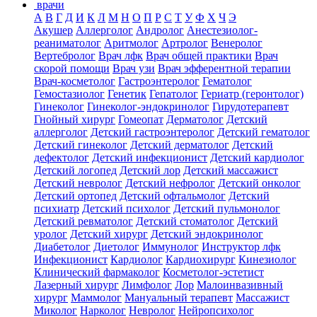
врачи
А
В
Г
Д
И
К
Л
М
Н
О
П
Р
С
Т
У
Ф
Х
Ч
Э
Акушер
Аллерголог
Андролог
Анестезиолог-
реаниматолог
Аритмолог
Артролог
Венеролог
Вертебролог
Врач лфк
Врач общей практики
Врач
скорой помощи
Врач узи
Врач эфферентной терапии
Врач-косметолог
Гастроэнтеролог
Гематолог
Гемостазиолог
Генетик
Гепатолог
Гериатр (геронтолог)
Гинеколог
Гинеколог-эндокринолог
Гирудотерапевт
Гнойный хирург
Гомеопат
Дерматолог
Детский
аллерголог
Детский гастроэнтеролог
Детский гематолог
Детский гинеколог
Детский дерматолог
Детский
дефектолог
Детский инфекционист
Детский кардиолог
Детский логопед
Детский лор
Детский массажист
Детский невролог
Детский нефролог
Детский онколог
Детский ортопед
Детский офтальмолог
Детский
психиатр
Детский психолог
Детский пульмонолог
Детский ревматолог
Детский стоматолог
Детский
уролог
Детский хирург
Детский эндокринолог
Диабетолог
Диетолог
Иммунолог
Инструктор лфк
Инфекционист
Кардиолог
Кардиохирург
Кинезиолог
Клинический фармаколог
Косметолог-эстетист
Лазерный хирург
Лимфолог
Лор
Малоинвазивный
хирург
Маммолог
Мануальный терапевт
Массажист
Миколог
Нарколог
Невролог
Нейропсихолог