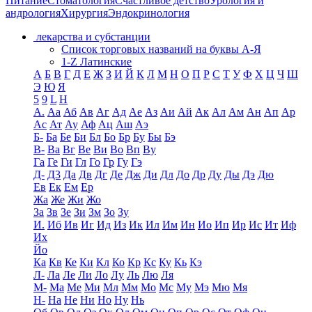
Питание
Стоматология
Счастливое детство
Урология и
андрология
Хирургия
Эндокринология
лекарства и субстанции
Список торговых названий на буквы А-Я
1-Z Латинские
А
Б
В
Г
Д
Е
Ж
З
И
Й
К
Л
М
Н
О
П
Р
С
Т
У
Ф
Х
Ц
Ч
Ш
Э
Ю
Я
5
9
L
H
А.
Аа
Аб
Ав
Аг
Ад
Ае
Аз
Аи
Ай
Ак
Ал
Ам
Ан
Ап
Ар
Ас
Ат
Ау
Аф
Ац
Аш
Аэ
Б-
Ба
Бе
Би
Бл
Бо
Бр
Бу
Бы
Бэ
В-
Ва
Вг
Ве
Ви
Во
Вп
Ву
Га
Ге
Ги
Гл
Го
Гр
Гу
Гэ
Д-
Д3
Да
Дв
Дг
Де
Дж
Ди
Дл
До
Др
Ду
Ды
Дэ
Дю
Ев
Ек
Ем
Ер
Жа
Же
Жи
Жо
За
Зв
Зе
Зи
Зм
Зо
Зу
И.
Иб
Ив
Иг
Ид
Из
Ик
Ил
Им
Ин
Ио
Ип
Ир
Ис
Ит
Иф
Их
Йо
Ка
Кв
Ке
Ки
Кл
Ко
Кр
Кс
Ку
Кь
Кэ
Л-
Ла
Ле
Ли
Ло
Лу
Ль
Лю
Ля
М-
Ма
Ме
Ми
Мл
Мм
Мо
Мс
Му
Мэ
Мю
Мя
Н-
На
Не
Ни
Но
Ну
Нь