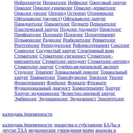
Нейрохирург
Неонатолог
Нефролог
Ожоговый хирург
Онколог
Онколог-гинеколог
Онколог-дерматолог
Онколог-уролог
Ортопед
Остеопат
Отоневролог
Офтальмолог (окулист)
Офтальмолог-хирург
Парадонтолог
Паразитолог
Педиатр
Перинатолог
Пластический хирург
Подолог (подиатр)
Проктолог
Профпатолог
Психиатр
Психолог
Психотерапевт
Пульмонолог
Радиолог
Реабилитолог
Ревматолог
Рентгенолог
Репродуктолог
Рефлексотерапевт
Сексолог
Сомнолог
Сосудистый хирург
Спортивный врач
Стоматолог
Стоматолог-гигиенист
Стоматолог-
имплантолог
Стоматолог-ортодонт
Стоматолог-ортопед
Стоматолог-хирург
Судебно-медицинский эксперт
Сурдолог
Терапевт
Торакальный онколог
Торакальный
хирург
Травматолог
Трансфузиолог
Трихолог
Уролог
Физиотерапевт
Флеболог
Фониатр
Фтизиатр
Функциональный диагност
Химиотерапевт
Хирург
Хирург-эндокринолог
Челюстно-лицевой хирург
Эмбриолог
Эндокринолог
Эндоскопист
Эпилептолог
календарь беременности
календарь беременности
лекарства и субстанции
БАДы и
другие ТАА
медицинские учреждения
врачи
анализы и