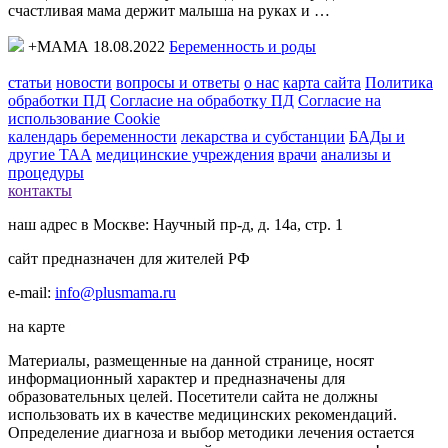
счастливая мама держит малыша на руках и …
+МАМА 18.08.2022
Беременность и роды
статьи
новости
вопросы и ответы
о нас
карта сайта
Политика
обработки ПД
Согласие на обработку ПД
Согласие на
использование Cookie
календарь беременности
лекарства и субстанции
БАДы и
другие ТАА
медицинские учреждения
врачи
анализы и
процедуры
контакты
наш адрес в Москве: Научный пр-д, д. 14а, стр. 1
сайт предназначен для жителей РФ
e-mail:
info@plusmama.ru
на карте
Материалы, размещенные на данной странице, носят
информационный характер и предназначены для
образовательных целей. Посетители сайта не должны
использовать их в качестве медицинских рекомендаций.
Определение диагноза и выбор методики лечения остается