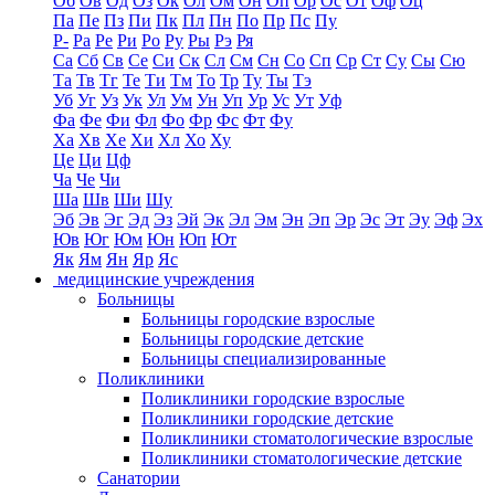
Об
Ов
Од
Оз
Ок
Ол
Ом
Он
Оп
Ор
Ос
От
Оф
Оц
Па
Пе
Пз
Пи
Пк
Пл
Пн
По
Пр
Пс
Пу
Р-
Ра
Ре
Ри
Ро
Ру
Ры
Рэ
Ря
Са
Сб
Св
Се
Си
Ск
Сл
См
Сн
Со
Сп
Ср
Ст
Су
Сы
Сю
Та
Тв
Тг
Те
Ти
Тм
То
Тр
Ту
Ты
Тэ
Уб
Уг
Уз
Ук
Ул
Ум
Ун
Уп
Ур
Ус
Ут
Уф
Фа
Фе
Фи
Фл
Фо
Фр
Фс
Фт
Фу
Ха
Хв
Хе
Хи
Хл
Хо
Ху
Це
Ци
Цф
Ча
Че
Чи
Ша
Шв
Ши
Шу
Эб
Эв
Эг
Эд
Эз
Эй
Эк
Эл
Эм
Эн
Эп
Эр
Эс
Эт
Эу
Эф
Эх
Юв
Юг
Юм
Юн
Юп
Ют
Як
Ям
Ян
Яр
Яс
медицинские учреждения
Больницы
Больницы городские взрослые
Больницы городские детские
Больницы специализированные
Поликлиники
Поликлиники городские взрослые
Поликлиники городские детские
Поликлиники стоматологические взрослые
Поликлиники стоматологические детские
Санатории