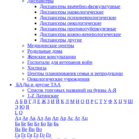
Диспансеры
Диспансеры врачебно-физкультурные
Диспансеры наркологические
Диспансеры психоневрологические
Диспансеры онкологические
Диспансеры противотуберкулезные
Диспансеры кожно-венерологические
Диспансеры другие
Медицинские центры
Родильные дома
Женские консультации
Госпитали для ветеранов войн
Хосписы
Центры планирования семьи и репродукции
Онкологические учреждения
БАДы и другие ТАА
Список торговых названий на буквы А-Я
1-Z Латинские
А
Б
В
Г
Д
Е
Ж
З
И
Й
К
Л
М
Н
О
П
Р
С
Т
У
Ф
Х
Ц
Ч
Ш
Э
Ю
Я
L
Q
Ад
Ае
Ак
Ал
Ан
Ап
Ар
Ас
Ат
Ац
Ба
Бе
Би
Бл
Бо
Бр
Бь
Ва
Ве
Ви
Во
Га
Ге
Ги
Гл
Го
Гр