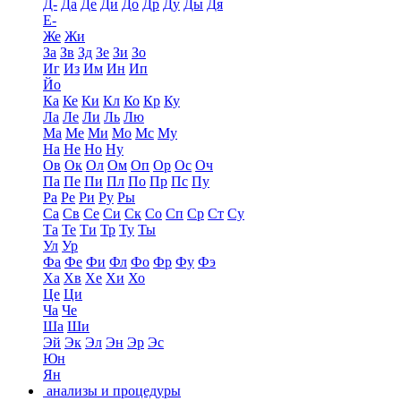
Д-
Да
Де
Ди
До
Др
Ду
Ды
Дя
Е-
Же
Жи
За
Зв
Зд
Зе
Зи
Зо
Иг
Из
Им
Ин
Ип
Йо
Ка
Ке
Ки
Кл
Ко
Кр
Ку
Ла
Ле
Ли
Ль
Лю
Ма
Ме
Ми
Мо
Мс
Му
На
Не
Но
Ну
Ов
Ок
Ол
Ом
Оп
Ор
Ос
Оч
Па
Пе
Пи
Пл
По
Пр
Пс
Пу
Ра
Ре
Ри
Ру
Ры
Са
Св
Се
Си
Ск
Со
Сп
Ср
Ст
Су
Та
Те
Ти
Тр
Ту
Ты
Ул
Ур
Фа
Фе
Фи
Фл
Фо
Фр
Фу
Фэ
Ха
Хв
Хе
Хи
Хо
Це
Ци
Ча
Че
Ша
Ши
Эй
Эк
Эл
Эн
Эр
Эс
Юн
Ян
анализы и процедуры