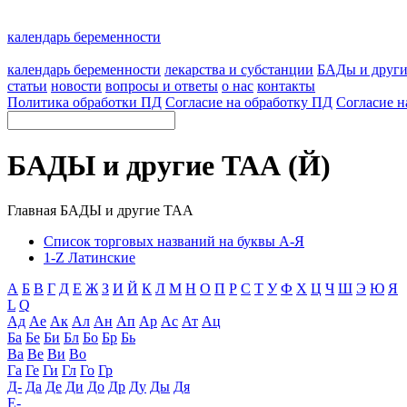
календарь беременности
календарь беременности
лекарства и субстанции
БАДы и друг
статьи
новости
вопросы и ответы
о нас
контакты
Политика обработки ПД
Согласие на обработку ПД
Согласие н
БАДЫ и другие ТАА (Й)
Главная
БАДЫ и другие ТАА
Список торговых названий на буквы А-Я
1-Z Латинские
А
Б
В
Г
Д
Е
Ж
З
И
Й
К
Л
М
Н
О
П
Р
С
Т
У
Ф
Х
Ц
Ч
Ш
Э
Ю
Я
L
Q
Ад
Ае
Ак
Ал
Ан
Ап
Ар
Ас
Ат
Ац
Ба
Бе
Би
Бл
Бо
Бр
Бь
Ва
Ве
Ви
Во
Га
Ге
Ги
Гл
Го
Гр
Д-
Да
Де
Ди
До
Др
Ду
Ды
Дя
Е-