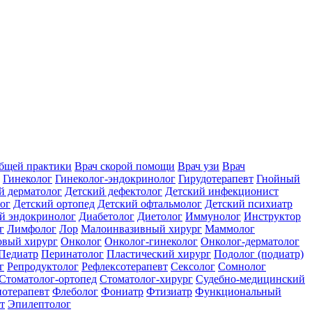
общей практики
Врач скорой помощи
Врач узи
Врач
Гинеколог
Гинеколог-эндокринолог
Гирудотерапевт
Гнойный
й дерматолог
Детский дефектолог
Детский инфекционист
ог
Детский ортопед
Детский офтальмолог
Детский психиатр
й эндокринолог
Диабетолог
Диетолог
Иммунолог
Инструктор
г
Лимфолог
Лор
Малоинвазивный хирург
Маммолог
вый хирург
Онколог
Онколог-гинеколог
Онколог-дерматолог
Педиатр
Перинатолог
Пластический хирург
Подолог (подиатр)
г
Репродуктолог
Рефлексотерапевт
Сексолог
Сомнолог
Стоматолог-ортопед
Стоматолог-хирург
Судебно-медицинский
отерапевт
Флеболог
Фониатр
Фтизиатр
Функциональный
т
Эпилептолог