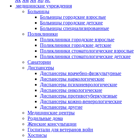
Як
Ям
Ян
Яр
Яс
медицинские учреждения
Больницы
Больницы городские взрослые
Больницы городские детские
Больницы специализированные
Поликлиники
Поликлиники городские взрослые
Поликлиники городские детские
Поликлиники стоматологические взрослые
Поликлиники стоматологические детские
Санатории
Диспансеры
Диспансеры врачебно-физкультурные
Диспансеры наркологические
Диспансеры психоневрологические
Диспансеры онкологические
Диспансеры противотуберкулезные
Диспансеры кожно-венерологические
Диспансеры другие
Медицинские центры
Родильные дома
Женские консультации
Госпитали для ветеранов войн
Хосписы