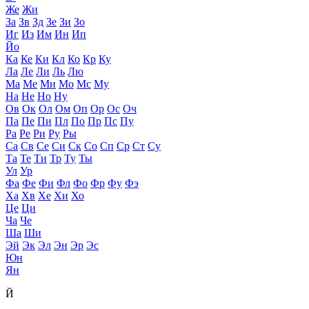
Же
Жи
За
Зв
Зд
Зе
Зи
Зо
Иг
Из
Им
Ин
Ип
Йо
Ка
Ке
Ки
Кл
Ко
Кр
Ку
Ла
Ле
Ли
Ль
Лю
Ма
Ме
Ми
Мо
Мс
Му
На
Не
Но
Ну
Ов
Ок
Ол
Ом
Оп
Ор
Ос
Оч
Па
Пе
Пи
Пл
По
Пр
Пс
Пу
Ра
Ре
Ри
Ру
Ры
Са
Св
Се
Си
Ск
Со
Сп
Ср
Ст
Су
Та
Те
Ти
Тр
Ту
Ты
Ул
Ур
Фа
Фе
Фи
Фл
Фо
Фр
Фу
Фэ
Ха
Хв
Хе
Хи
Хо
Це
Ци
Ча
Че
Ша
Ши
Эй
Эк
Эл
Эн
Эр
Эс
Юн
Ян
Й