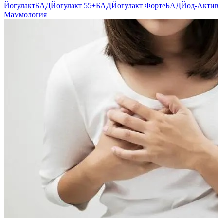
Йогулакт
БАД
Йогулакт 55+
БАД
Йогулакт Форте
БАД
Йод-Акти
Маммология