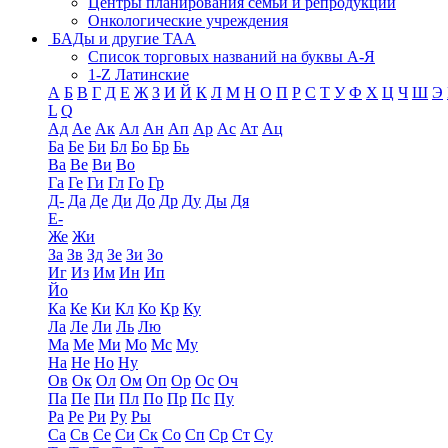
Центры планирования семьи и репродукции
Онкологические учреждения
БАДы и другие ТАА
Список торговых названий на буквы А-Я
1-Z Латинские
А
Б
В
Г
Д
Е
Ж
З
И
Й
К
Л
М
Н
О
П
Р
С
Т
У
Ф
Х
Ц
Ч
Ш
Э
L
Q
Ад
Ае
Ак
Ал
Ан
Ап
Ар
Ас
Ат
Ац
Ба
Бе
Би
Бл
Бо
Бр
Бь
Ва
Ве
Ви
Во
Га
Ге
Ги
Гл
Го
Гр
Д-
Да
Де
Ди
До
Др
Ду
Ды
Дя
Е-
Же
Жи
За
Зв
Зд
Зе
Зи
Зо
Иг
Из
Им
Ин
Ип
Йо
Ка
Ке
Ки
Кл
Ко
Кр
Ку
Ла
Ле
Ли
Ль
Лю
Ма
Ме
Ми
Мо
Мс
Му
На
Не
Но
Ну
Ов
Ок
Ол
Ом
Оп
Ор
Ос
Оч
Па
Пе
Пи
Пл
По
Пр
Пс
Пу
Ра
Ре
Ри
Ру
Ры
Са
Св
Се
Си
Ск
Со
Сп
Ср
Ст
Су