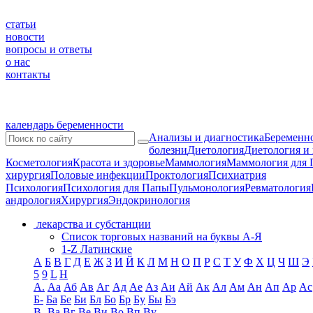
статьи
новости
вопросы и ответы
о нас
контакты
календарь беременности
Анализы и диагностика
Беременно
болезни
Диетология
Диетология и
Косметология
Красота и здоровье
Маммология
Маммология для 
хирургия
Половые инфекции
Проктология
Психиатрия
Психология
Психология для Папы
Пульмонология
Ревматология
андрология
Хирургия
Эндокринология
лекарства и субстанции
Список торговых названий на буквы А-Я
1-Z Латинские
А
Б
В
Г
Д
Е
Ж
З
И
Й
К
Л
М
Н
О
П
Р
С
Т
У
Ф
Х
Ц
Ч
Ш
Э
5
9
L
H
А.
Аа
Аб
Ав
Аг
Ад
Ае
Аз
Аи
Ай
Ак
Ал
Ам
Ан
Ап
Ар
Ас
Б-
Ба
Бе
Би
Бл
Бо
Бр
Бу
Бы
Бэ
В-
Ва
Вг
Ве
Ви
Во
Вп
Ву