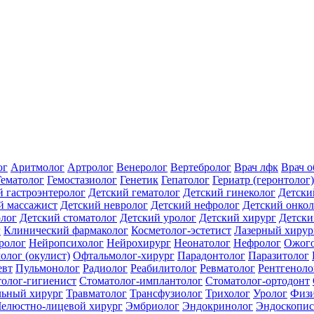
ог
Аритмолог
Артролог
Венеролог
Вертебролог
Врач лфк
Врач 
Гематолог
Гемостазиолог
Генетик
Гепатолог
Гериатр (геронтолог)
й гастроэнтеролог
Детский гематолог
Детский гинеколог
Детски
й массажист
Детский невролог
Детский нефролог
Детский онкол
олог
Детский стоматолог
Детский уролог
Детский хирург
Детски
г
Клинический фармаколог
Косметолог-эстетист
Лазерный хирур
ролог
Нейропсихолог
Нейрохирург
Неонатолог
Нефролог
Ожого
олог (окулист)
Офтальмолог-хирург
Парадонтолог
Паразитолог
евт
Пульмонолог
Радиолог
Реабилитолог
Ревматолог
Рентгеноло
олог-гигиенист
Стоматолог-имплантолог
Стоматолог-ортодонт
льный хирург
Травматолог
Трансфузиолог
Трихолог
Уролог
Физи
елюстно-лицевой хирург
Эмбриолог
Эндокринолог
Эндоскопис