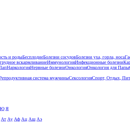
сть и роды
Бесплодие
Болезни сосудов
Болезни уха, горла, носа
Га
 грудное вскармливание
Иммунология
Инфекционные болезни
Ка
Пап
Наркология
Нервные болезни
Онкология
Онкология для Папы
Репродуктивная система мужчины
Сексология
Спорт, Отдых, Пи
Ю
Я
Ат
Ау
Аф
Ац
Аш
Аэ