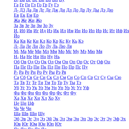
Га
Ге
Ги
Гл
Го
Гр
Гу
Гэ
Д-
Д3
Да
Дв
Дг
Де
Дж
Ди
Дл
До
Др
Ду
Ды
Дэ
Дю
Ев
Ек
Ем
Ер
Жа
Же
Жи
Жо
За
Зв
Зе
Зи
Зм
Зо
Зу
И.
Иб
Ив
Иг
Ид
Из
Ик
Ил
Им
Ин
Ио
Ип
Ир
Ис
Ит
Иф
И
Йо
Ка
Кв
Ке
Ки
Кл
Ко
Кр
Кс
Ку
Кь
Кэ
Л-
Ла
Ле
Ли
Ло
Лу
Ль
Лю
Ля
М-
Ма
Ме
Ми
Мл
Мм
Мо
Мс
Му
Мэ
Мю
Мя
Н-
На
Не
Ни
Но
Ну
Нь
Об
Ов
Од
Оз
Ок
Ол
Ом
Он
Оп
Ор
Ос
От
Оф
Оц
Па
Пе
Пз
Пи
Пк
Пл
Пн
По
Пр
Пс
Пу
Р-
Ра
Ре
Ри
Ро
Ру
Ры
Рэ
Ря
Са
Сб
Св
Се
Си
Ск
Сл
См
Сн
Со
Сп
Ср
Ст
Су
Сы
Сю
Та
Тв
Тг
Те
Ти
Тм
То
Тр
Ту
Ты
Тэ
Уб
Уг
Уз
Ук
Ул
Ум
Ун
Уп
Ур
Ус
Ут
Уф
Фа
Фе
Фи
Фл
Фо
Фр
Фс
Фт
Фу
Ха
Хв
Хе
Хи
Хл
Хо
Ху
Це
Ци
Цф
Ча
Че
Чи
Ша
Шв
Ши
Шу
Эб
Эв
Эг
Эд
Эз
Эй
Эк
Эл
Эм
Эн
Эп
Эр
Эс
Эт
Эу
Эф
Эх
Юв
Юг
Юм
Юн
Юп
Ют