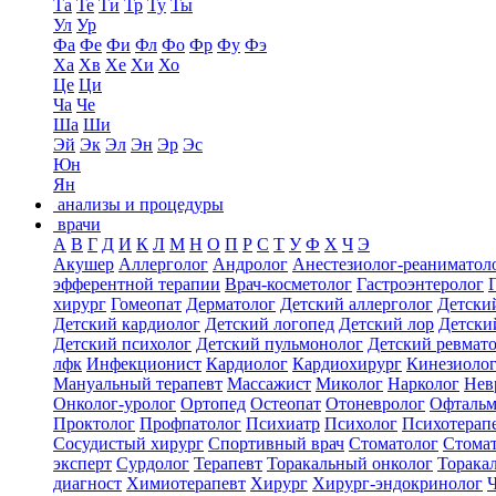
Та
Те
Ти
Тр
Ту
Ты
Ул
Ур
Фа
Фе
Фи
Фл
Фо
Фр
Фу
Фэ
Ха
Хв
Хе
Хи
Хо
Це
Ци
Ча
Че
Ша
Ши
Эй
Эк
Эл
Эн
Эр
Эс
Юн
Ян
анализы и процедуры
врачи
А
В
Г
Д
И
К
Л
М
Н
О
П
Р
С
Т
У
Ф
Х
Ч
Э
Акушер
Аллерголог
Андролог
Анестезиолог-реаниматол
эфферентной терапии
Врач-косметолог
Гастроэнтеролог
хирург
Гомеопат
Дерматолог
Детский аллерголог
Детски
Детский кардиолог
Детский логопед
Детский лор
Детски
Детский психолог
Детский пульмонолог
Детский ревмат
лфк
Инфекционист
Кардиолог
Кардиохирург
Кинезиоло
Мануальный терапевт
Массажист
Миколог
Нарколог
Нев
Онколог-уролог
Ортопед
Остеопат
Отоневролог
Офтальм
Проктолог
Профпатолог
Психиатр
Психолог
Психотерап
Сосудистый хирург
Спортивный врач
Стоматолог
Стомат
эксперт
Сурдолог
Терапевт
Торакальный онколог
Торака
диагност
Химиотерапевт
Хирург
Хирург-эндокринолог
Ч