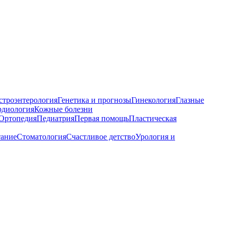
строэнтерология
Генетика и прогнозы
Гинекология
Глазные
рдиология
Кожные болезни
Ортопедия
Педиатрия
Первая помощь
Пластическая
тание
Стоматология
Счастливое детство
Урология и