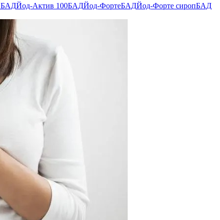
в
БАД
Йод-Актив 100
БАД
Йод-Форте
БАД
Йод-Форте сироп
БАД