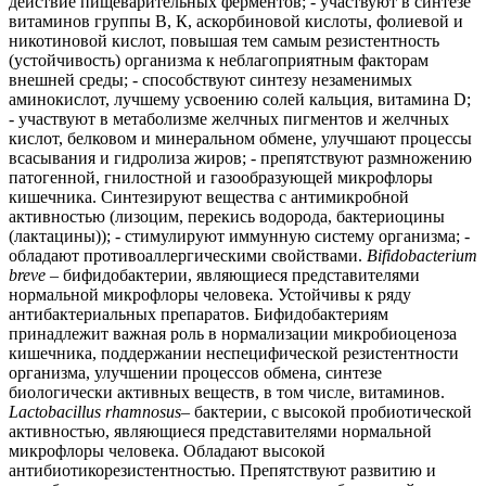
действие пищеварительных ферментов; - участвуют в синтезе
витаминов группы В, К, аскорбиновой кислоты, фолиевой и
никотиновой кислот, повышая тем самым резистентность
(устойчивость) организма к неблагоприятным факторам
внешней среды; - способствуют синтезу незаменимых
аминокислот, лучшему усвоению солей кальция, витамина D;
- участвуют в метаболизме желчных пигментов и желчных
кислот, белковом и минеральном обмене, улучшают процессы
всасывания и гидролиза жиров; - препятствуют размножению
патогенной, гнилостной и газообразующей микрофлоры
кишечника. Синтезируют вещества с антимикробной
активностью (лизоцим, перекись водорода, бактериоцины
(лактацины)); - стимулируют иммунную систему организма; -
обладают противоаллергическими свойствами.
Bifidobacterium
breve
– бифидобактерии, являющиеся представителями
нормальной микрофлоры человека. Устойчивы к ряду
антибактериальных препаратов. Бифидобактериям
принадлежит важная роль в нормализации микробиоценоза
кишечника, поддержании неспецифической резистентности
организма, улучшении процессов обмена, синтезе
биологически активных веществ, в том числе, витаминов.
Lactobacillus rhamnosus
– бактерии, с высокой пробиотической
активностью, являющиеся представителями нормальной
микрофлоры человека. Обладают высокой
антибиотикорезистентностью. Препятствуют развитию и