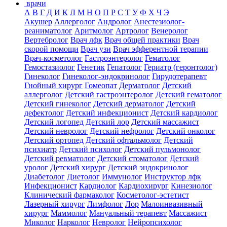
врачи
А
В
Г
Д
И
К
Л
М
Н
О
П
Р
С
Т
У
Ф
Х
Ч
Э
Акушер
Аллерголог
Андролог
Анестезиолог-
реаниматолог
Аритмолог
Артролог
Венеролог
Вертебролог
Врач лфк
Врач общей практики
Врач
скорой помощи
Врач узи
Врач эфферентной терапии
Врач-косметолог
Гастроэнтеролог
Гематолог
Гемостазиолог
Генетик
Гепатолог
Гериатр (геронтолог)
Гинеколог
Гинеколог-эндокринолог
Гирудотерапевт
Гнойный хирург
Гомеопат
Дерматолог
Детский
аллерголог
Детский гастроэнтеролог
Детский гематолог
Детский гинеколог
Детский дерматолог
Детский
дефектолог
Детский инфекционист
Детский кардиолог
Детский логопед
Детский лор
Детский массажист
Детский невролог
Детский нефролог
Детский онколог
Детский ортопед
Детский офтальмолог
Детский
психиатр
Детский психолог
Детский пульмонолог
Детский ревматолог
Детский стоматолог
Детский
уролог
Детский хирург
Детский эндокринолог
Диабетолог
Диетолог
Иммунолог
Инструктор лфк
Инфекционист
Кардиолог
Кардиохирург
Кинезиолог
Клинический фармаколог
Косметолог-эстетист
Лазерный хирург
Лимфолог
Лор
Малоинвазивный
хирург
Маммолог
Мануальный терапевт
Массажист
Миколог
Нарколог
Невролог
Нейропсихолог