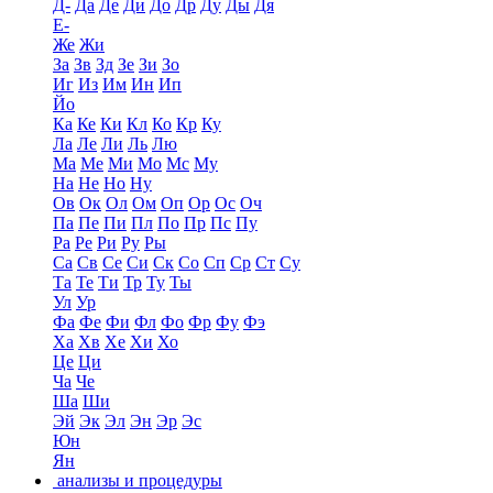
Д-
Да
Де
Ди
До
Др
Ду
Ды
Дя
Е-
Же
Жи
За
Зв
Зд
Зе
Зи
Зо
Иг
Из
Им
Ин
Ип
Йо
Ка
Ке
Ки
Кл
Ко
Кр
Ку
Ла
Ле
Ли
Ль
Лю
Ма
Ме
Ми
Мо
Мс
Му
На
Не
Но
Ну
Ов
Ок
Ол
Ом
Оп
Ор
Ос
Оч
Па
Пе
Пи
Пл
По
Пр
Пс
Пу
Ра
Ре
Ри
Ру
Ры
Са
Св
Се
Си
Ск
Со
Сп
Ср
Ст
Су
Та
Те
Ти
Тр
Ту
Ты
Ул
Ур
Фа
Фе
Фи
Фл
Фо
Фр
Фу
Фэ
Ха
Хв
Хе
Хи
Хо
Це
Ци
Ча
Че
Ша
Ши
Эй
Эк
Эл
Эн
Эр
Эс
Юн
Ян
анализы и процедуры