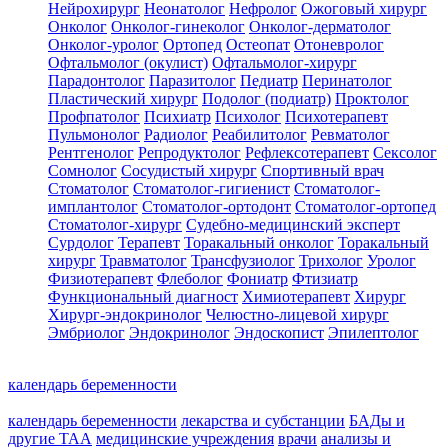
Нейрохирург
Неонатолог
Нефролог
Ожоговый хирург
Онколог
Онколог-гинеколог
Онколог-дерматолог
Онколог-уролог
Ортопед
Остеопат
Отоневролог
Офтальмолог (окулист)
Офтальмолог-хирург
Парадонтолог
Паразитолог
Педиатр
Перинатолог
Пластический хирург
Подолог (подиатр)
Проктолог
Профпатолог
Психиатр
Психолог
Психотерапевт
Пульмонолог
Радиолог
Реабилитолог
Ревматолог
Рентгенолог
Репродуктолог
Рефлексотерапевт
Сексолог
Сомнолог
Сосудистый хирург
Спортивный врач
Стоматолог
Стоматолог-гигиенист
Стоматолог-
имплантолог
Стоматолог-ортодонт
Стоматолог-ортопед
Стоматолог-хирург
Судебно-медицинский эксперт
Сурдолог
Терапевт
Торакальный онколог
Торакальный
хирург
Травматолог
Трансфузиолог
Трихолог
Уролог
Физиотерапевт
Флеболог
Фониатр
Фтизиатр
Функциональный диагност
Химиотерапевт
Хирург
Хирург-эндокринолог
Челюстно-лицевой хирург
Эмбриолог
Эндокринолог
Эндоскопист
Эпилептолог
календарь беременности
календарь беременности
лекарства и субстанции
БАДы и
другие ТАА
медицинские учреждения
врачи
анализы и