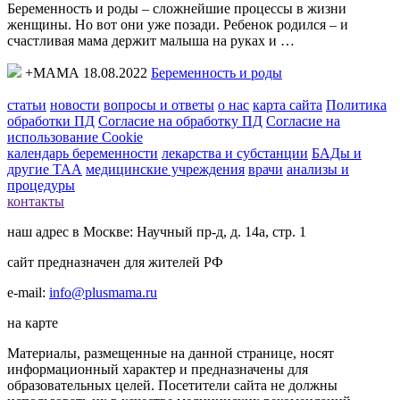
Беременность и роды – сложнейшие процессы в жизни
женщины. Но вот они уже позади. Ребенок родился – и
счастливая мама держит малыша на руках и …
+МАМА 18.08.2022
Беременность и роды
статьи
новости
вопросы и ответы
о нас
карта сайта
Политика
обработки ПД
Согласие на обработку ПД
Согласие на
использование Cookie
календарь беременности
лекарства и субстанции
БАДы и
другие ТАА
медицинские учреждения
врачи
анализы и
процедуры
контакты
наш адрес в Москве: Научный пр-д, д. 14а, стр. 1
сайт предназначен для жителей РФ
e-mail:
info@plusmama.ru
на карте
Материалы, размещенные на данной странице, носят
информационный характер и предназначены для
образовательных целей. Посетители сайта не должны