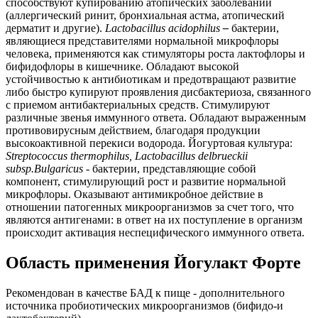
способствуют купированию атопических заболеваний
(аллергический ринит, бронхиальная астма, атопический
дерматит и другие).
Lactobacillus acidophilus
–
бактерии,
являющиеся представителями нормальной микрофлоры
человека, применяются как стимуляторы роста лактофлоры и
бифидофлоры в кишечнике. Обладают высокой
устойчивостью к антибиотикам и предотвращают развитие
либо быстро купируют проявления дисбактериоза, связанного
с приемом антибактериальных средств. Стимулируют
различные звенья иммунного ответа. Обладают выраженным
противовирусным действием, благодаря продукции
высокоактивной перекиси водорода. Йогуртовая культура:
Streptococcus thermophilus, Lactobacillus delbrueckii
subsp.Bulgaricus
- бактерии, представляющие собой
компонент, стимулирующий рост и развитие нормальной
микрофлоры. Оказывают антимикробное действие в
отношении патогенных микроорганизмов за счет того, что
являются антигенами: в ответ на их поступление в организм
происходит активация неспецифического иммунного ответа.
Область применения Йогулакт Форте
Рекомендован в качестве БАД к пище - дополнительного
источника пробиотических микроорганизмов (бифидо-и