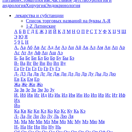
Питание
Стоматология
Счастливое детство
Урология и
андрология
Хирургия
Эндокринология
лекарства и субстанции
Список торговых названий на буквы А-Я
1-Z Латинские
А
Б
В
Г
Д
Е
Ж
З
И
Й
К
Л
М
Н
О
П
Р
С
Т
У
Ф
Х
Ц
Ч
Ш
Э
Ю
Я
5
9
L
H
А.
Аа
Аб
Ав
Аг
Ад
Ае
Аз
Аи
Ай
Ак
Ал
Ам
Ан
Ап
Ар
Ас
Ат
Ау
Аф
Ац
Аш
Аэ
Б-
Ба
Бе
Би
Бл
Бо
Бр
Бу
Бы
Бэ
В-
Ва
Вг
Ве
Ви
Во
Вп
Ву
Га
Ге
Ги
Гл
Го
Гр
Гу
Гэ
Д-
Д3
Да
Дв
Дг
Де
Дж
Ди
Дл
До
Др
Ду
Ды
Дэ
Дю
Ев
Ек
Ем
Ер
Жа
Же
Жи
Жо
За
Зв
Зе
Зи
Зм
Зо
Зу
И.
Иб
Ив
Иг
Ид
Из
Ик
Ил
Им
Ин
Ио
Ип
Ир
Ис
Ит
Иф
Их
Йо
Ка
Кв
Ке
Ки
Кл
Ко
Кр
Кс
Ку
Кь
Кэ
Л-
Ла
Ле
Ли
Ло
Лу
Ль
Лю
Ля
М-
Ма
Ме
Ми
Мл
Мм
Мо
Мс
Му
Мэ
Мю
Мя
Н-
На
Не
Ни
Но
Ну
Нь