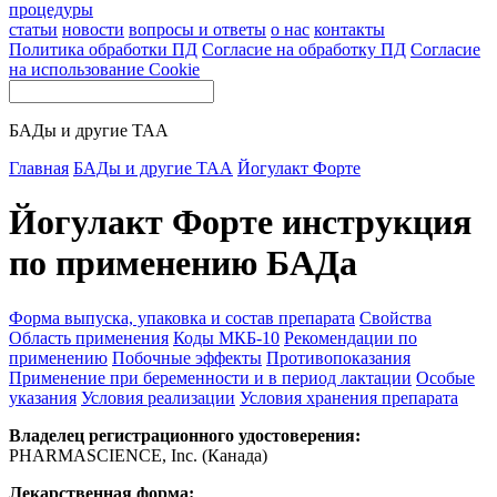
процедуры
статьи
новости
вопросы и ответы
о нас
контакты
Политика обработки ПД
Согласие на обработку ПД
Согласие
на использование Cookie
БАДы и другие ТАА
Главная
БАДы и другие ТАА
Йогулакт Форте
Йогулакт Форте инструкция
по применению БАДа
Форма выпуска, упаковка и состав препарата
Свойства
Область применения
Коды МКБ-10
Рекомендации по
применению
Побочные эффекты
Противопоказания
Применение при беременности и в период лактации
Особые
указания
Условия реализации
Условия хранения препарата
Владелец регистрационного удостоверения:
PHARMASCIENCE, Inc. (Канада)
Лекарственная форма: