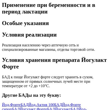
Применение при беременности и в
период лактации
Особые указания
Условия реализации
Реализация населению через аптечную сеть и
специализированные магазины, отделы торговой сети.
Условия хранения препарата Йогулакт
Форте
БАД к пище Йогулакт форте следует хранить в сухом,
защищенном от прямых солнечных лучей месте при
температуре от +2 до +10°С.
Другие БАДы на эту букву:
Йод-Форте
БАД
Йод-Актив 100
БАД
Йод-Форте
сироп
БАД
Йогулакт Форте
БАД
Йогулакт
БАД
Йод-