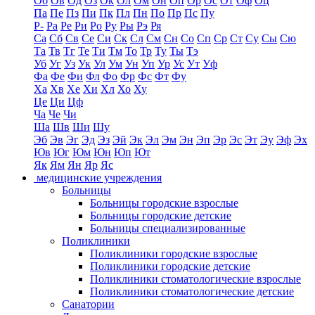
Об
Ов
Од
Оз
Ок
Ол
Ом
Он
Оп
Ор
Ос
От
Оф
Оц
Па
Пе
Пз
Пи
Пк
Пл
Пн
По
Пр
Пс
Пу
Р-
Ра
Ре
Ри
Ро
Ру
Ры
Рэ
Ря
Са
Сб
Св
Се
Си
Ск
Сл
См
Сн
Со
Сп
Ср
Ст
Су
Сы
Сю
Та
Тв
Тг
Те
Ти
Тм
То
Тр
Ту
Ты
Тэ
Уб
Уг
Уз
Ук
Ул
Ум
Ун
Уп
Ур
Ус
Ут
Уф
Фа
Фе
Фи
Фл
Фо
Фр
Фс
Фт
Фу
Ха
Хв
Хе
Хи
Хл
Хо
Ху
Це
Ци
Цф
Ча
Че
Чи
Ша
Шв
Ши
Шу
Эб
Эв
Эг
Эд
Эз
Эй
Эк
Эл
Эм
Эн
Эп
Эр
Эс
Эт
Эу
Эф
Эх
Юв
Юг
Юм
Юн
Юп
Ют
Як
Ям
Ян
Яр
Яс
медицинские учреждения
Больницы
Больницы городские взрослые
Больницы городские детские
Больницы специализированные
Поликлиники
Поликлиники городские взрослые
Поликлиники городские детские
Поликлиники стоматологические взрослые
Поликлиники стоматологические детские
Санатории