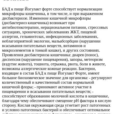
БАД к пище Йогулакт форте способствует нормализации
микрофлоры кишечника, в том числе, и при выраженном
дисбактериозе. Изменение кишечной микрофлоры
(дисбактериоз кишечника) возникает при
антибиотикотерапии, нерациональном питании, стрессовых
ситуациях, хронических заболеваниях ЖКТ, пищевой
аллергии, гельминтозах, инфекционных заболеваниях,
неблагоприятной экологии, мальабсорбции (нарушении
всасывания питательных веществ, витаминов и
микроэлементов в тонкой кишке), и других состояниях.
Проявления дисбактериоза кишечника: диарея (понос),
диспепсия (нарушение пищеварения), запоры, метеоризм
(вздутие живота), тошнота, отрыжка, рвота, боли в животе,
возможны аллергические кожные реакции. Бактерии,
входящие в состав БАД к пище Йогулакт Форте, имеют
большое биохимическое значение для организма: - регулируют
количественный и качественный состав нормальной
кишечной флоры; - принимают активное участие в
пищеварении и всасывании питательных веществ; -
способствуют образованию молочной кислоты в кишечнике,
благодаря чему обеспечивают смещение рН фактора в кислую
сторону. Кислая окружающая среда угнетает рост патогенных
и условно патогенных бактерий и обеспечивает оптимальное