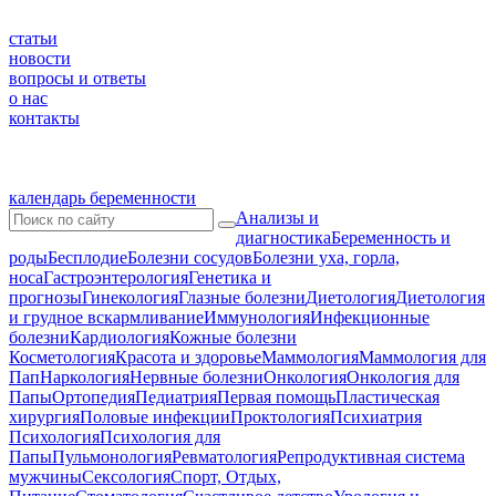
статьи
новости
вопросы и ответы
о нас
контакты
календарь беременности
Анализы и
диагностика
Беременность и
роды
Бесплодие
Болезни сосудов
Болезни уха, горла,
носа
Гастроэнтерология
Генетика и
прогнозы
Гинекология
Глазные болезни
Диетология
Диетология
и грудное вскармливание
Иммунология
Инфекционные
болезни
Кардиология
Кожные болезни
Косметология
Красота и здоровье
Маммология
Маммология для
Пап
Наркология
Нервные болезни
Онкология
Онкология для
Папы
Ортопедия
Педиатрия
Первая помощь
Пластическая
хирургия
Половые инфекции
Проктология
Психиатрия
Психология
Психология для
Папы
Пульмонология
Ревматология
Репродуктивная система
мужчины
Сексология
Спорт, Отдых,