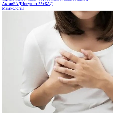
Актив
БАД
Йогулакт 55+
БАД
Маммология