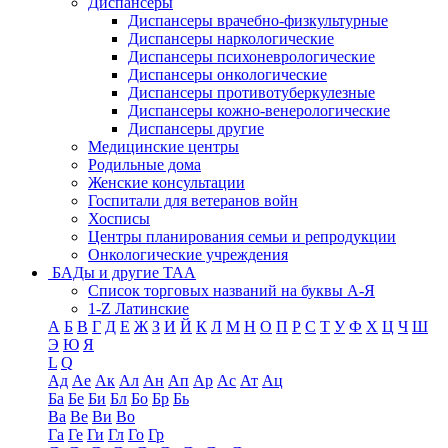
Диспансеры
Диспансеры врачебно-физкультурные
Диспансеры наркологические
Диспансеры психоневрологические
Диспансеры онкологические
Диспансеры противотуберкулезные
Диспансеры кожно-венерологические
Диспансеры другие
Медицинские центры
Родильные дома
Женские консультации
Госпитали для ветеранов войн
Хосписы
Центры планирования семьи и репродукции
Онкологические учреждения
БАДы и другие ТАА
Список торговых названий на буквы А-Я
1-Z Латинские
А
Б
В
Г
Д
Е
Ж
З
И
Й
К
Л
М
Н
О
П
Р
С
Т
У
Ф
Х
Ц
Ч
Ш
Э
Ю
Я
L
Q
Ад
Ае
Ак
Ал
Ан
Ап
Ар
Ас
Ат
Ац
Ба
Бе
Би
Бл
Бо
Бр
Бь
Ва
Ве
Ви
Во
Га
Ге
Ги
Гл
Го
Гр