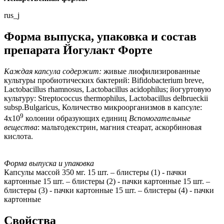
rus_j
Форма выпуска, упаковка и состав
препарата Йогулакт Форте
Каждая капсула содержит:
живые лиофилизированные
культуры пробиотических бактерий: Bifidobacterium breve,
Lactobacillus rhamnosus, Lactobacillus acidophilus; йогуртовую
культуру: Streptococcus thermophilus, Lactobacillus delbrueckii
subsp.Bulgaricus, Количество микроорганизмов в капсуле:
9
4х10
колонии образующих единиц
Вспомогательные
вещества
: мальтодекстрин, магния стеарат, аскорбиновая
кислота.
Форма выпуска и упаковка
Капсулы массой 350 мг. 15 шт. – блистеры (1) - пачки
картонные 15 шт. – блистеры (2) - пачки картонные 15 шт. –
блистеры (3) - пачки картонные 15 шт. – блистеры (4) - пачки
картонные
Свойства