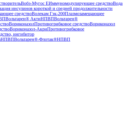
створитель
Вобэ-Мугос Е
Иммуномодулирующее средство
Вода
нация инсулинов короткой и средней продолжительности
ающее средство
Волекам Гэк-200
Плазмозамещающее
ВП
Вольтарен® Акти
НПВП
Вольтарен®
ство
Вориконазол
Противогрибковое средство
Вориконазол
дство
Вориконазол-Акри
Противогрибковое
дство, ингибитор
а
НПВП
Вольтарен®-Флотак®
НПВП