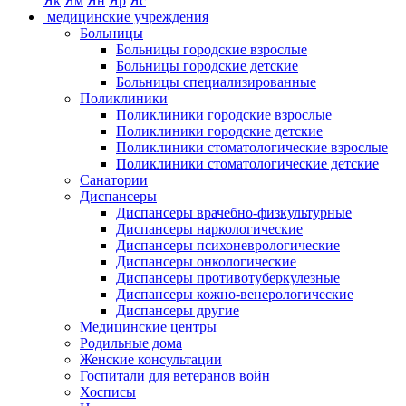
Як
Ям
Ян
Яр
Яс
медицинские учреждения
Больницы
Больницы городские взрослые
Больницы городские детские
Больницы специализированные
Поликлиники
Поликлиники городские взрослые
Поликлиники городские детские
Поликлиники стоматологические взрослые
Поликлиники стоматологические детские
Санатории
Диспансеры
Диспансеры врачебно-физкультурные
Диспансеры наркологические
Диспансеры психоневрологические
Диспансеры онкологические
Диспансеры противотуберкулезные
Диспансеры кожно-венерологические
Диспансеры другие
Медицинские центры
Родильные дома
Женские консультации
Госпитали для ветеранов войн
Хосписы