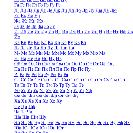
Га
Ге
Ги
Гл
Го
Гр
Гу
Гэ
Д-
Д3
Да
Дв
Дг
Де
Дж
Ди
Дл
До
Др
Ду
Ды
Дэ
Дю
Ев
Ек
Ем
Ер
Жа
Же
Жи
Жо
За
Зв
Зе
Зи
Зм
Зо
Зу
И.
Иб
Ив
Иг
Ид
Из
Ик
Ил
Им
Ин
Ио
Ип
Ир
Ис
Ит
Иф
И
Йо
Ка
Кв
Ке
Ки
Кл
Ко
Кр
Кс
Ку
Кь
Кэ
Л-
Ла
Ле
Ли
Ло
Лу
Ль
Лю
Ля
М-
Ма
Ме
Ми
Мл
Мм
Мо
Мс
Му
Мэ
Мю
Мя
Н-
На
Не
Ни
Но
Ну
Нь
Об
Ов
Од
Оз
Ок
Ол
Ом
Он
Оп
Ор
Ос
От
Оф
Оц
Па
Пе
Пз
Пи
Пк
Пл
Пн
По
Пр
Пс
Пу
Р-
Ра
Ре
Ри
Ро
Ру
Ры
Рэ
Ря
Са
Сб
Св
Се
Си
Ск
Сл
См
Сн
Со
Сп
Ср
Ст
Су
Сы
Сю
Та
Тв
Тг
Те
Ти
Тм
То
Тр
Ту
Ты
Тэ
Уб
Уг
Уз
Ук
Ул
Ум
Ун
Уп
Ур
Ус
Ут
Уф
Фа
Фе
Фи
Фл
Фо
Фр
Фс
Фт
Фу
Ха
Хв
Хе
Хи
Хл
Хо
Ху
Це
Ци
Цф
Ча
Че
Чи
Ша
Шв
Ши
Шу
Эб
Эв
Эг
Эд
Эз
Эй
Эк
Эл
Эм
Эн
Эп
Эр
Эс
Эт
Эу
Эф
Эх
Юв
Юг
Юм
Юн
Юп
Ют