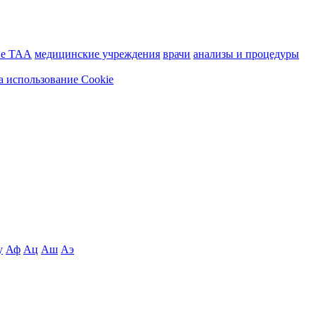
ие ТАА
медицинские учреждения
врачи
анализы и процедуры
а использование Cookie
у
Аф
Ац
Аш
Аэ