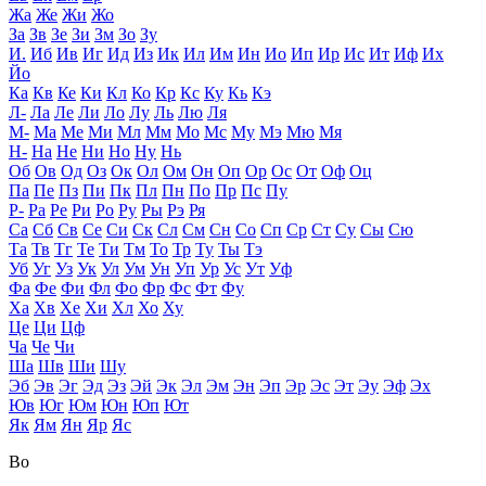
Жа
Же
Жи
Жо
За
Зв
Зе
Зи
Зм
Зо
Зу
И.
Иб
Ив
Иг
Ид
Из
Ик
Ил
Им
Ин
Ио
Ип
Ир
Ис
Ит
Иф
Их
Йо
Ка
Кв
Ке
Ки
Кл
Ко
Кр
Кс
Ку
Кь
Кэ
Л-
Ла
Ле
Ли
Ло
Лу
Ль
Лю
Ля
М-
Ма
Ме
Ми
Мл
Мм
Мо
Мс
Му
Мэ
Мю
Мя
Н-
На
Не
Ни
Но
Ну
Нь
Об
Ов
Од
Оз
Ок
Ол
Ом
Он
Оп
Ор
Ос
От
Оф
Оц
Па
Пе
Пз
Пи
Пк
Пл
Пн
По
Пр
Пс
Пу
Р-
Ра
Ре
Ри
Ро
Ру
Ры
Рэ
Ря
Са
Сб
Св
Се
Си
Ск
Сл
См
Сн
Со
Сп
Ср
Ст
Су
Сы
Сю
Та
Тв
Тг
Те
Ти
Тм
То
Тр
Ту
Ты
Тэ
Уб
Уг
Уз
Ук
Ул
Ум
Ун
Уп
Ур
Ус
Ут
Уф
Фа
Фе
Фи
Фл
Фо
Фр
Фс
Фт
Фу
Ха
Хв
Хе
Хи
Хл
Хо
Ху
Це
Ци
Цф
Ча
Че
Чи
Ша
Шв
Ши
Шу
Эб
Эв
Эг
Эд
Эз
Эй
Эк
Эл
Эм
Эн
Эп
Эр
Эс
Эт
Эу
Эф
Эх
Юв
Юг
Юм
Юн
Юп
Ют
Як
Ям
Ян
Яр
Яс
Во