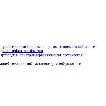
строэнтерология
Генетика и прогнозы
Гинекология
Глазные
рдиология
Кожные болезни
Ортопедия
Педиатрия
Первая помощь
Пластическая
тание
Стоматология
Счастливое детство
Урология и