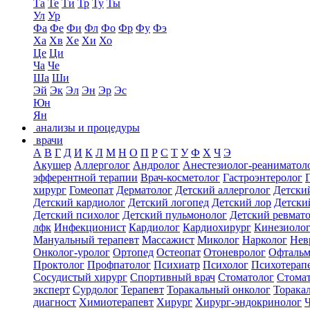
Та
Те
Ти
Тр
Ту
Ты
Ул
Ур
Фа
Фе
Фи
Фл
Фо
Фр
Фу
Фэ
Ха
Хв
Хе
Хи
Хо
Це
Ци
Ча
Че
Ша
Ши
Эй
Эк
Эл
Эн
Эр
Эс
Юн
Ян
анализы и процедуры
врачи
А
В
Г
Д
И
К
Л
М
Н
О
П
Р
С
Т
У
Ф
Х
Ч
Э
Акушер
Аллерголог
Андролог
Анестезиолог-реаниматол
эфферентной терапии
Врач-косметолог
Гастроэнтеролог
хирург
Гомеопат
Дерматолог
Детский аллерголог
Детски
Детский кардиолог
Детский логопед
Детский лор
Детски
Детский психолог
Детский пульмонолог
Детский ревмат
лфк
Инфекционист
Кардиолог
Кардиохирург
Кинезиоло
Мануальный терапевт
Массажист
Миколог
Нарколог
Нев
Онколог-уролог
Ортопед
Остеопат
Отоневролог
Офтальм
Проктолог
Профпатолог
Психиатр
Психолог
Психотерап
Сосудистый хирург
Спортивный врач
Стоматолог
Стомат
эксперт
Сурдолог
Терапевт
Торакальный онколог
Торака
диагност
Химиотерапевт
Хирург
Хирург-эндокринолог
Ч