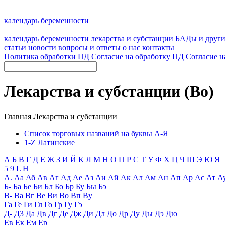
календарь беременности
календарь беременности
лекарства и субстанции
БАДы и друг
статьи
новости
вопросы и ответы
о нас
контакты
Политика обработки ПД
Согласие на обработку ПД
Согласие н
Лекарства и субстанции (Во)
Главная
Лекарства и субстанции
Список торговых названий на буквы А-Я
1-Z Латинские
А
Б
В
Г
Д
Е
Ж
З
И
Й
К
Л
М
Н
О
П
Р
С
Т
У
Ф
Х
Ц
Ч
Ш
Э
Ю
Я
5
9
L
H
А.
Аа
Аб
Ав
Аг
Ад
Ае
Аз
Аи
Ай
Ак
Ал
Ам
Ан
Ап
Ар
Ас
Ат
А
Б-
Ба
Бе
Би
Бл
Бо
Бр
Бу
Бы
Бэ
В-
Ва
Вг
Ве
Ви
Во
Вп
Ву
Га
Ге
Ги
Гл
Го
Гр
Гу
Гэ
Д-
Д3
Да
Дв
Дг
Де
Дж
Ди
Дл
До
Др
Ду
Ды
Дэ
Дю
Ев
Ек
Ем
Ер