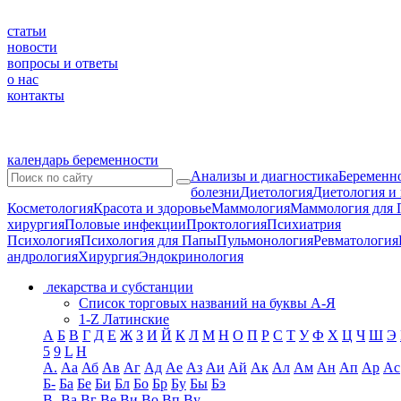
статьи
новости
вопросы и ответы
о нас
контакты
календарь беременности
Анализы и диагностика
Беременно
болезни
Диетология
Диетология и
Косметология
Красота и здоровье
Маммология
Маммология для 
хирургия
Половые инфекции
Проктология
Психиатрия
Психология
Психология для Папы
Пульмонология
Ревматология
андрология
Хирургия
Эндокринология
лекарства и субстанции
Список торговых названий на буквы А-Я
1-Z Латинские
А
Б
В
Г
Д
Е
Ж
З
И
Й
К
Л
М
Н
О
П
Р
С
Т
У
Ф
Х
Ц
Ч
Ш
Э
5
9
L
H
А.
Аа
Аб
Ав
Аг
Ад
Ае
Аз
Аи
Ай
Ак
Ал
Ам
Ан
Ап
Ар
Ас
Б-
Ба
Бе
Би
Бл
Бо
Бр
Бу
Бы
Бэ
В-
Ва
Вг
Ве
Ви
Во
Вп
Ву