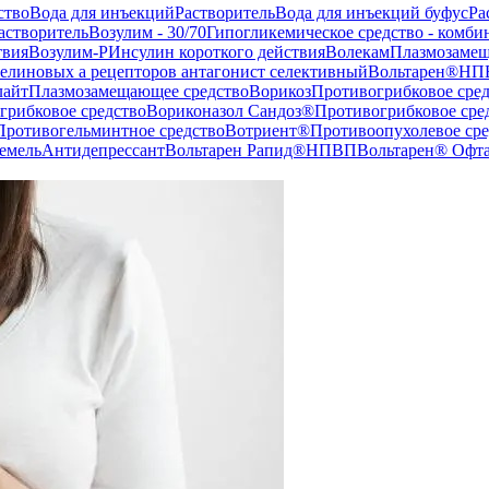
ство
Вода для инъекций
Растворитель
Вода для инъекций буфус
Ра
астворитель
Возулим - 30/70
Гипогликемическое средство - комби
твия
Возулим-Р
Инсулин короткого действия
Волекам
Плазмозамещ
елиновых а рецепторов антагонист селективный
Вольтарен®
НП
айт
Плазмозамещающее средство
Ворикоз
Противогрибковое сред
грибковое средство
Вориконазол Сандоз®
Противогрибковое сре
Противогельминтное средство
Вотриент®
Противоопухолевое сре
емель
Антидепрессант
Вольтарен Рапид®
НПВП
Вольтарен® Офт