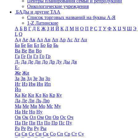
Центры планирования семьи и репродукции
Онкологические учреждения
БАДы и другие ТАА
Список торговых названий на буквы А-Я
1-Z Латинские
А
Б
В
Г
Д
Е
Ж
З
И
Й
К
Л
М
Н
О
П
Р
С
Т
У
Ф
Х
Ц
Ч
Ш
Э
L
Q
Ад
Ае
Ак
Ал
Ан
Ап
Ар
Ас
Ат
Ац
Ба
Бе
Би
Бл
Бо
Бр
Бь
Ва
Ве
Ви
Во
Га
Ге
Ги
Гл
Го
Гр
Д-
Да
Де
Ди
До
Др
Ду
Ды
Дя
Е-
Же
Жи
За
Зв
Зд
Зе
Зи
Зо
Иг
Из
Им
Ин
Ип
Йо
Ка
Ке
Ки
Кл
Ко
Кр
Ку
Ла
Ле
Ли
Ль
Лю
Ма
Ме
Ми
Мо
Мс
Му
На
Не
Но
Ну
Ов
Ок
Ол
Ом
Оп
Ор
Ос
Оч
Па
Пе
Пи
Пл
По
Пр
Пс
Пу
Ра
Ре
Ри
Ру
Ры
Са
Св
Се
Си
Ск
Со
Сп
Ср
Ст
Су