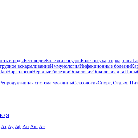
сть и роды
Бесплодие
Болезни сосудов
Болезни уха, горла, носа
Га
 грудное вскармливание
Иммунология
Инфекционные болезни
Ка
Пап
Наркология
Нервные болезни
Онкология
Онкология для Папы
Репродуктивная система мужчины
Сексология
Спорт, Отдых, Пи
Ю
Я
Ат
Ау
Аф
Ац
Аш
Аэ