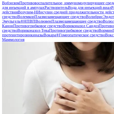
Вобэнзим
Противовоспалительное, иммуномодулирующее сред
для инъекций в ампулах
Растворитель
Вода для инъекций-виал
Р
действия
Возулим-Н
Инсулин средней продолжительности дейс
средство
Волемкор
Плазмозамещающее средство
Волибрис
Эндот
Эмульгель®
НПВП
Волювен
Плазмозамещающее средство
Волюл
Канон
Противогрибковое средство
Вориконазол Сандоз
Противо
средство
Вориконазол-Тева
Противогрибковое средство
Вормин
протеинтирозинкиназы
Вокара®
Гомеопатическое средство
Вокс
Маммология