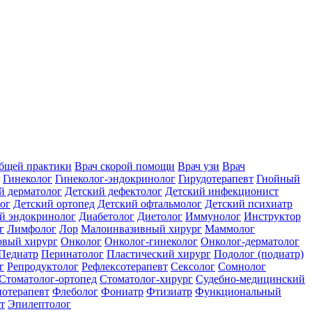
общей практики
Врач скорой помощи
Врач узи
Врач
Гинеколог
Гинеколог-эндокринолог
Гирудотерапевт
Гнойный
й дерматолог
Детский дефектолог
Детский инфекционист
ог
Детский ортопед
Детский офтальмолог
Детский психиатр
й эндокринолог
Диабетолог
Диетолог
Иммунолог
Инструктор
г
Лимфолог
Лор
Малоинвазивный хирург
Маммолог
вый хирург
Онколог
Онколог-гинеколог
Онколог-дерматолог
Педиатр
Перинатолог
Пластический хирург
Подолог (подиатр)
г
Репродуктолог
Рефлексотерапевт
Сексолог
Сомнолог
Стоматолог-ортопед
Стоматолог-хирург
Судебно-медицинский
отерапевт
Флеболог
Фониатр
Фтизиатр
Функциональный
т
Эпилептолог