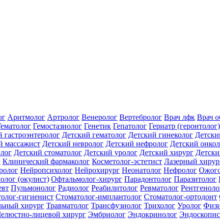
ог
Аритмолог
Артролог
Венеролог
Вертебролог
Врач лфк
Врач 
Гематолог
Гемостазиолог
Генетик
Гепатолог
Гериатр (геронтолог)
й гастроэнтеролог
Детский гематолог
Детский гинеколог
Детски
й массажист
Детский невролог
Детский нефролог
Детский онкол
олог
Детский стоматолог
Детский уролог
Детский хирург
Детски
г
Клинический фармаколог
Косметолог-эстетист
Лазерный хирур
ролог
Нейропсихолог
Нейрохирург
Неонатолог
Нефролог
Ожого
олог (окулист)
Офтальмолог-хирург
Парадонтолог
Паразитолог
евт
Пульмонолог
Радиолог
Реабилитолог
Ревматолог
Рентгеноло
олог-гигиенист
Стоматолог-имплантолог
Стоматолог-ортодонт
льный хирург
Травматолог
Трансфузиолог
Трихолог
Уролог
Физи
елюстно-лицевой хирург
Эмбриолог
Эндокринолог
Эндоскопис