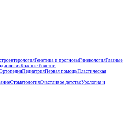
строэнтерология
Генетика и прогнозы
Гинекология
Глазные
рдиология
Кожные болезни
Ортопедия
Педиатрия
Первая помощь
Пластическая
тание
Стоматология
Счастливое детство
Урология и