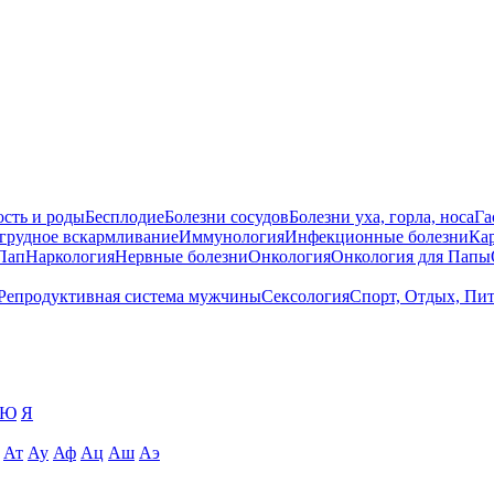
сть и роды
Бесплодие
Болезни сосудов
Болезни уха, горла, носа
Га
 грудное вскармливание
Иммунология
Инфекционные болезни
Ка
Пап
Наркология
Нервные болезни
Онкология
Онкология для Папы
Репродуктивная система мужчины
Сексология
Спорт, Отдых, Пи
Ю
Я
Ат
Ау
Аф
Ац
Аш
Аэ