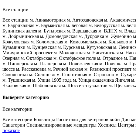
Все станции
Все станции
м. Авиамоторная
м. Автозаводская
м. Академичес
м. Баррикадная
м. Бауманская
м. Беговая
м. Белорусская
м. Бел
Бунинская аллея
м. Бутырская
м. Варшавская
м. ВДНХ
м. Влад
м. Добрынинская
м. Домодедовская
м. Дубровка
м. Жулебино
м
Кожуховская
м. Коломенская
м. Комсомольская
м. Коньково
м.
Кузьминки
м. Кунцевская
м. Курская
м. Кутузовская
м. Ленинс
Мичуринский проспект
м. Молодежная
м. Нагатинская
м. Наго
Озерная
м. Октябрьская
м. Октябрьское поле
м. Отрадное
м. Па
м. Пионерская
м. Планерная
м. Полежаевская
м. Полянка
м. Пр
шоссе
м. Рассказовка
м. Речной вокзал
м. Рязанский проспект
м
Сокольники
м. Солнцево
м. Спортивная
м. Строгино
м. Сухаре
м. Тушинская
м. Улица 1905 года
м. Улица академика Янгеля
м.
Чкаловская
м. Шаболовская
м. Шоссе энтузиастов
м. Щелковск
Выберите категорию
Все категории
Все категории
Больницы
Госпитали для ветеранов войн
Диспа
Санатории
Специализированные медцентры
Хосписы
Центры 
показать