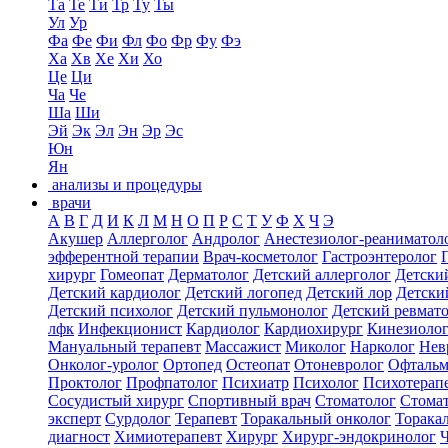
Та
Те
Ти
Тр
Ту
Ты
Ул
Ур
Фа
Фе
Фи
Фл
Фо
Фр
Фу
Фэ
Ха
Хв
Хе
Хи
Хо
Це
Ци
Ча
Че
Ша
Ши
Эй
Эк
Эл
Эн
Эр
Эс
Юн
Ян
анализы и процедуры
врачи
А
В
Г
Д
И
К
Л
М
Н
О
П
Р
С
Т
У
Ф
Х
Ч
Э
Акушер
Аллерголог
Андролог
Анестезиолог-реаниматол
эфферентной терапии
Врач-косметолог
Гастроэнтеролог
хирург
Гомеопат
Дерматолог
Детский аллерголог
Детски
Детский кардиолог
Детский логопед
Детский лор
Детски
Детский психолог
Детский пульмонолог
Детский ревмат
лфк
Инфекционист
Кардиолог
Кардиохирург
Кинезиоло
Мануальный терапевт
Массажист
Миколог
Нарколог
Нев
Онколог-уролог
Ортопед
Остеопат
Отоневролог
Офтальм
Проктолог
Профпатолог
Психиатр
Психолог
Психотерап
Сосудистый хирург
Спортивный врач
Стоматолог
Стомат
эксперт
Сурдолог
Терапевт
Торакальный онколог
Торака
диагност
Химиотерапевт
Хирург
Хирург-эндокринолог
Ч