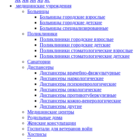
Як
Ям
Ян
Яр
Яс
медицинские учреждения
Больницы
Больницы городские взрослые
Больницы городские детские
Больницы специализированные
Поликлиники
Поликлиники городские взрослые
Поликлиники городские детские
Поликлиники стоматологические взрослые
Поликлиники стоматологические детские
Санатории
Диспансеры
Диспансеры врачебно-физкультурные
Диспансеры наркологические
Диспансеры психоневрологические
Диспансеры онкологические
Диспансеры противотуберкулезные
Диспансеры кожно-венерологические
Диспансеры другие
Медицинские центры
Родильные дома
Женские консультации
Госпитали для ветеранов войн
Хосписы