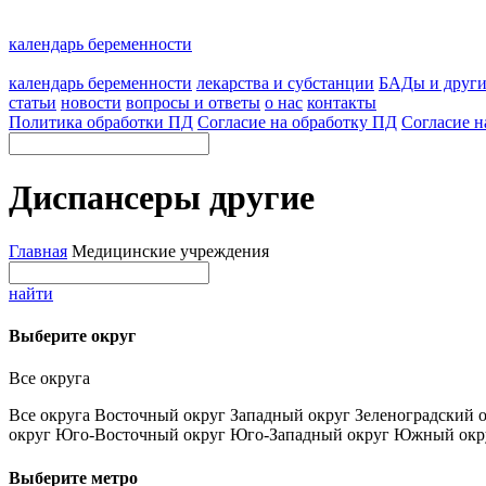
календарь беременности
календарь беременности
лекарства и субстанции
БАДы и друг
статьи
новости
вопросы и ответы
о нас
контакты
Политика обработки ПД
Согласие на обработку ПД
Согласие н
Диспансеры другие
Главная
Медицинские учреждения
найти
Выберите округ
Все округа
Все округа
Восточный округ
Западный округ
Зеленоградский 
округ
Юго-Восточный округ
Юго-Западный округ
Южный окр
Выберите метро