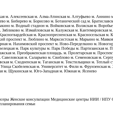
кая
м. Алексеевская
м. Алма-Атинская
м. Алтуфьево
м. Аннино
яево
м. Бибирево
м. Борисово
м. Ботанический сад
м. Братиславс
ыкино
м. Водный стадион
м. Войковская
м. Волжская
м. Воробь
. Зябликово
м. Измайловская
м. Калужская
м. Кантемировская
м.
 Красногвардейская
м. Краснопресненская
м. Красносельская
м. 
кий проспект
м. Люблино
м. Марксистская
м. Марьино
м. Маяко
рная
м. Нахимовский проспект
м. Ново-Переделкино
м. Новоги
велецкая
м. Парк культуры
м. Парк Победы
м. Партизанская
м. П
ажская
м. Преображенская площадь.
м. Пролетарская
м. Проспек
. Савеловская
м. Саларьево
м. Свиблово
м. Семеновская
м. Серп
вская
м. Сходненская
м. Таганская
м. Текстильщики
м. Теплый с
 Улица Скобелевская
м. Университет
м. Фили
м. Фрунзенская
м.
ая
м. Щукинская
м. Юго-Западная
м. Южная
м. Ясенево
нсеры
Женские консультации
Медицинские центры
НИИ / НПУ
планирования семьи