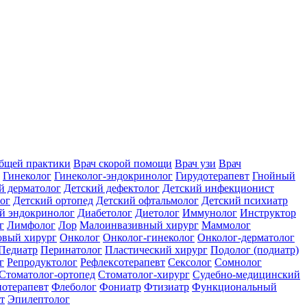
общей практики
Врач скорой помощи
Врач узи
Врач
Гинеколог
Гинеколог-эндокринолог
Гирудотерапевт
Гнойный
й дерматолог
Детский дефектолог
Детский инфекционист
ог
Детский ортопед
Детский офтальмолог
Детский психиатр
й эндокринолог
Диабетолог
Диетолог
Иммунолог
Инструктор
г
Лимфолог
Лор
Малоинвазивный хирург
Маммолог
вый хирург
Онколог
Онколог-гинеколог
Онколог-дерматолог
Педиатр
Перинатолог
Пластический хирург
Подолог (подиатр)
г
Репродуктолог
Рефлексотерапевт
Сексолог
Сомнолог
Стоматолог-ортопед
Стоматолог-хирург
Судебно-медицинский
отерапевт
Флеболог
Фониатр
Фтизиатр
Функциональный
т
Эпилептолог