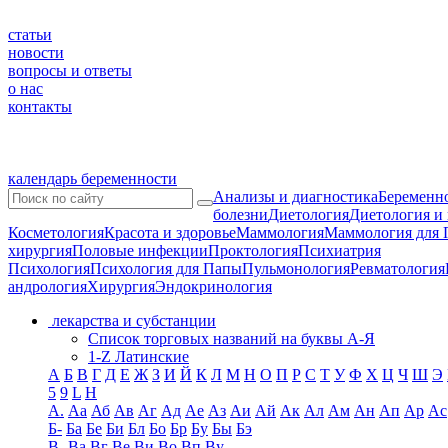
статьи
новости
вопросы и ответы
о нас
контакты
календарь беременности
Анализы и диагностика
Беременно
болезни
Диетология
Диетология и
Косметология
Красота и здоровье
Маммология
Маммология для 
хирургия
Половые инфекции
Проктология
Психиатрия
Психология
Психология для Папы
Пульмонология
Ревматология
андрология
Хирургия
Эндокринология
лекарства и субстанции
Список торговых названий на буквы А-Я
1-Z Латинские
А
Б
В
Г
Д
Е
Ж
З
И
Й
К
Л
М
Н
О
П
Р
С
Т
У
Ф
Х
Ц
Ч
Ш
Э
5
9
L
H
А.
Аа
Аб
Ав
Аг
Ад
Ае
Аз
Аи
Ай
Ак
Ал
Ам
Ан
Ап
Ар
Ас
Б-
Ба
Бе
Би
Бл
Бо
Бр
Бу
Бы
Бэ
В-
Ва
Вг
Ве
Ви
Во
Вп
Ву