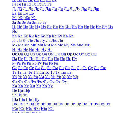
Га
Ге
Ги
Гл
Го
Гр
Гу
Гэ
Д-
Д3
Да
Дв
Дг
Де
Дж
Ди
Дл
До
Др
Ду
Ды
Дэ
Дю
Ев
Ек
Ем
Ер
Жа
Же
Жи
Жо
За
Зв
Зе
Зи
Зм
Зо
Зу
И.
Иб
Ив
Иг
Ид
Из
Ик
Ил
Им
Ин
Ио
Ип
Ир
Ис
Ит
Иф
И
Йо
Ка
Кв
Ке
Ки
Кл
Ко
Кр
Кс
Ку
Кь
Кэ
Л-
Ла
Ле
Ли
Ло
Лу
Ль
Лю
Ля
М-
Ма
Ме
Ми
Мл
Мм
Мо
Мс
Му
Мэ
Мю
Мя
Н-
На
Не
Ни
Но
Ну
Нь
Об
Ов
Од
Оз
Ок
Ол
Ом
Он
Оп
Ор
Ос
От
Оф
Оц
Па
Пе
Пз
Пи
Пк
Пл
Пн
По
Пр
Пс
Пу
Р-
Ра
Ре
Ри
Ро
Ру
Ры
Рэ
Ря
Са
Сб
Св
Се
Си
Ск
Сл
См
Сн
Со
Сп
Ср
Ст
Су
Сы
Сю
Та
Тв
Тг
Те
Ти
Тм
То
Тр
Ту
Ты
Тэ
Уб
Уг
Уз
Ук
Ул
Ум
Ун
Уп
Ур
Ус
Ут
Уф
Фа
Фе
Фи
Фл
Фо
Фр
Фс
Фт
Фу
Ха
Хв
Хе
Хи
Хл
Хо
Ху
Це
Ци
Цф
Ча
Че
Чи
Ша
Шв
Ши
Шу
Эб
Эв
Эг
Эд
Эз
Эй
Эк
Эл
Эм
Эн
Эп
Эр
Эс
Эт
Эу
Эф
Эх
Юв
Юг
Юм
Юн
Юп
Ют