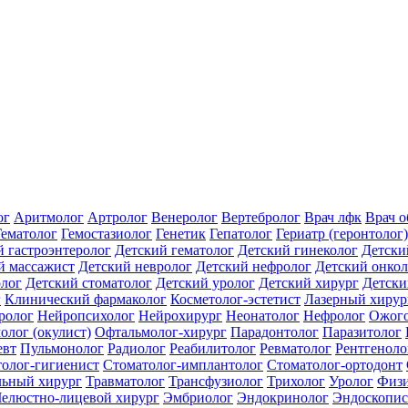
ог
Аритмолог
Артролог
Венеролог
Вертебролог
Врач лфк
Врач 
Гематолог
Гемостазиолог
Генетик
Гепатолог
Гериатр (геронтолог)
й гастроэнтеролог
Детский гематолог
Детский гинеколог
Детски
й массажист
Детский невролог
Детский нефролог
Детский онкол
олог
Детский стоматолог
Детский уролог
Детский хирург
Детски
г
Клинический фармаколог
Косметолог-эстетист
Лазерный хирур
ролог
Нейропсихолог
Нейрохирург
Неонатолог
Нефролог
Ожого
олог (окулист)
Офтальмолог-хирург
Парадонтолог
Паразитолог
евт
Пульмонолог
Радиолог
Реабилитолог
Ревматолог
Рентгеноло
олог-гигиенист
Стоматолог-имплантолог
Стоматолог-ортодонт
льный хирург
Травматолог
Трансфузиолог
Трихолог
Уролог
Физи
елюстно-лицевой хирург
Эмбриолог
Эндокринолог
Эндоскопис