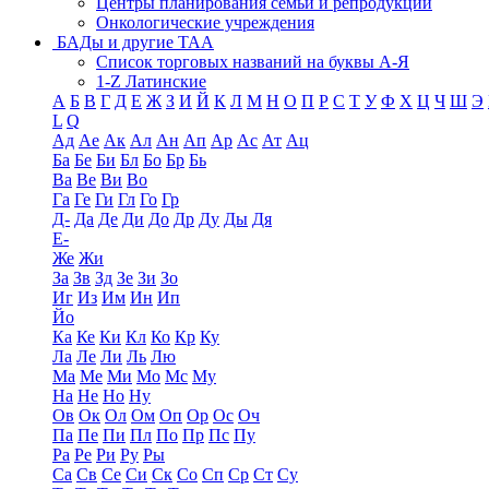
Центры планирования семьи и репродукции
Онкологические учреждения
БАДы и другие ТАА
Список торговых названий на буквы А-Я
1-Z Латинские
А
Б
В
Г
Д
Е
Ж
З
И
Й
К
Л
М
Н
О
П
Р
С
Т
У
Ф
Х
Ц
Ч
Ш
Э
L
Q
Ад
Ае
Ак
Ал
Ан
Ап
Ар
Ас
Ат
Ац
Ба
Бе
Би
Бл
Бо
Бр
Бь
Ва
Ве
Ви
Во
Га
Ге
Ги
Гл
Го
Гр
Д-
Да
Де
Ди
До
Др
Ду
Ды
Дя
Е-
Же
Жи
За
Зв
Зд
Зе
Зи
Зо
Иг
Из
Им
Ин
Ип
Йо
Ка
Ке
Ки
Кл
Ко
Кр
Ку
Ла
Ле
Ли
Ль
Лю
Ма
Ме
Ми
Мо
Мс
Му
На
Не
Но
Ну
Ов
Ок
Ол
Ом
Оп
Ор
Ос
Оч
Па
Пе
Пи
Пл
По
Пр
Пс
Пу
Ра
Ре
Ри
Ру
Ры
Са
Св
Се
Си
Ск
Со
Сп
Ср
Ст
Су