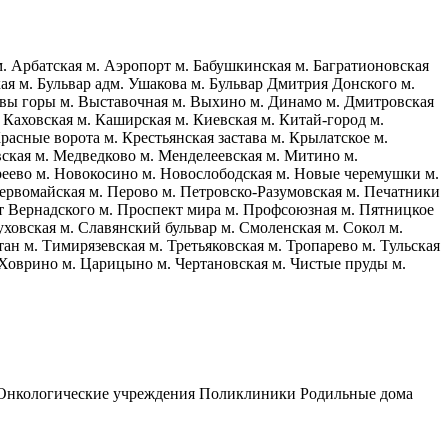
м. Арбатская
м. Аэропорт
м. Бабушкинская
м. Багратионовская
кая
м. Бульвар адм. Ушакова
м. Бульвар Дмитрия Донского
м.
евы горы
м. Выставочная
м. Выхино
м. Динамо
м. Дмитровская
 Каховская
м. Каширская
м. Киевская
м. Китай-город
м.
Красные ворота
м. Крестьянская застава
м. Крылатское
м.
вская
м. Медведково
м. Менделеевская
м. Митино
м.
реево
м. Новокосино
м. Новослободская
м. Новые черемушки
м.
ервомайская
м. Перово
м. Петровско-Разумовская
м. Печатники
т Вернадского
м. Проспект мира
м. Профсоюзная
м. Пятницкое
уховская
м. Славянский бульвар
м. Смоленская
м. Сокол
м.
тан
м. Тимирязевская
м. Третьяковская
м. Тропарево
м. Тульская
 Ховрино
м. Царицыно
м. Чертановская
м. Чистые пруды
м.
Онкологические учреждения
Поликлиники
Родильные дома