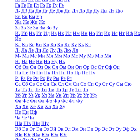
Га
Ге
Ги
Гл
Го
Гр
Гу
Гэ
Д-
Д3
Да
Дв
Дг
Де
Дж
Ди
Дл
До
Др
Ду
Ды
Дэ
Дю
Ев
Ек
Ем
Ер
Жа
Же
Жи
Жо
За
Зв
Зе
Зи
Зм
Зо
Зу
И.
Иб
Ив
Иг
Ид
Из
Ик
Ил
Им
Ин
Ио
Ип
Ир
Ис
Ит
Иф
И
Йо
Ка
Кв
Ке
Ки
Кл
Ко
Кр
Кс
Ку
Кь
Кэ
Л-
Ла
Ле
Ли
Ло
Лу
Ль
Лю
Ля
М-
Ма
Ме
Ми
Мл
Мм
Мо
Мс
Му
Мэ
Мю
Мя
Н-
На
Не
Ни
Но
Ну
Нь
Об
Ов
Од
Оз
Ок
Ол
Ом
Он
Оп
Ор
Ос
От
Оф
Оц
Па
Пе
Пз
Пи
Пк
Пл
Пн
По
Пр
Пс
Пу
Р-
Ра
Ре
Ри
Ро
Ру
Ры
Рэ
Ря
Са
Сб
Св
Се
Си
Ск
Сл
См
Сн
Со
Сп
Ср
Ст
Су
Сы
Сю
Та
Тв
Тг
Те
Ти
Тм
То
Тр
Ту
Ты
Тэ
Уб
Уг
Уз
Ук
Ул
Ум
Ун
Уп
Ур
Ус
Ут
Уф
Фа
Фе
Фи
Фл
Фо
Фр
Фс
Фт
Фу
Ха
Хв
Хе
Хи
Хл
Хо
Ху
Це
Ци
Цф
Ча
Че
Чи
Ша
Шв
Ши
Шу
Эб
Эв
Эг
Эд
Эз
Эй
Эк
Эл
Эм
Эн
Эп
Эр
Эс
Эт
Эу
Эф
Эх
Юв
Юг
Юм
Юн
Юп
Ют