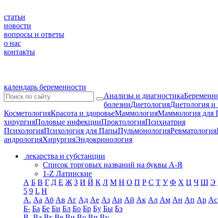
статьи
новости
вопросы и ответы
о нас
контакты
календарь беременности
Анализы и диагностика
Беременно
болезни
Диетология
Диетология и
Косметология
Красота и здоровье
Маммология
Маммология для 
хирургия
Половые инфекции
Проктология
Психиатрия
Психология
Психология для Папы
Пульмонология
Ревматология
андрология
Хирургия
Эндокринология
лекарства и субстанции
Список торговых названий на буквы А-Я
1-Z Латинские
А
Б
В
Г
Д
Е
Ж
З
И
Й
К
Л
М
Н
О
П
Р
С
Т
У
Ф
Х
Ц
Ч
Ш
Э
5
9
L
H
А.
Аа
Аб
Ав
Аг
Ад
Ае
Аз
Аи
Ай
Ак
Ал
Ам
Ан
Ап
Ар
Ас
Б-
Ба
Бе
Би
Бл
Бо
Бр
Бу
Бы
Бэ
В-
Ва
Вг
Ве
Ви
Во
Вп
Ву