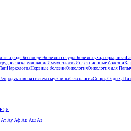
сть и роды
Бесплодие
Болезни сосудов
Болезни уха, горла, носа
Га
 грудное вскармливание
Иммунология
Инфекционные болезни
Ка
Пап
Наркология
Нервные болезни
Онкология
Онкология для Папы
Репродуктивная система мужчины
Сексология
Спорт, Отдых, Пи
Ю
Я
Ат
Ау
Аф
Ац
Аш
Аэ