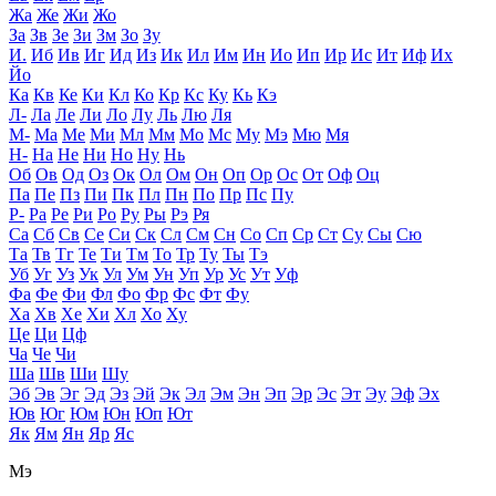
Жа
Же
Жи
Жо
За
Зв
Зе
Зи
Зм
Зо
Зу
И.
Иб
Ив
Иг
Ид
Из
Ик
Ил
Им
Ин
Ио
Ип
Ир
Ис
Ит
Иф
Их
Йо
Ка
Кв
Ке
Ки
Кл
Ко
Кр
Кс
Ку
Кь
Кэ
Л-
Ла
Ле
Ли
Ло
Лу
Ль
Лю
Ля
М-
Ма
Ме
Ми
Мл
Мм
Мо
Мс
Му
Мэ
Мю
Мя
Н-
На
Не
Ни
Но
Ну
Нь
Об
Ов
Од
Оз
Ок
Ол
Ом
Он
Оп
Ор
Ос
От
Оф
Оц
Па
Пе
Пз
Пи
Пк
Пл
Пн
По
Пр
Пс
Пу
Р-
Ра
Ре
Ри
Ро
Ру
Ры
Рэ
Ря
Са
Сб
Св
Се
Си
Ск
Сл
См
Сн
Со
Сп
Ср
Ст
Су
Сы
Сю
Та
Тв
Тг
Те
Ти
Тм
То
Тр
Ту
Ты
Тэ
Уб
Уг
Уз
Ук
Ул
Ум
Ун
Уп
Ур
Ус
Ут
Уф
Фа
Фе
Фи
Фл
Фо
Фр
Фс
Фт
Фу
Ха
Хв
Хе
Хи
Хл
Хо
Ху
Це
Ци
Цф
Ча
Че
Чи
Ша
Шв
Ши
Шу
Эб
Эв
Эг
Эд
Эз
Эй
Эк
Эл
Эм
Эн
Эп
Эр
Эс
Эт
Эу
Эф
Эх
Юв
Юг
Юм
Юн
Юп
Ют
Як
Ям
Ян
Яр
Яс
Мэ