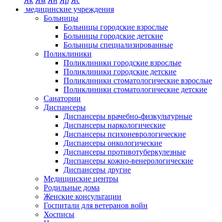
Як
Ям
Ян
Яр
Яс
медицинские учреждения
Больницы
Больницы городские взрослые
Больницы городские детские
Больницы специализированные
Поликлиники
Поликлиники городские взрослые
Поликлиники городские детские
Поликлиники стоматологические взрослые
Поликлиники стоматологические детские
Санатории
Диспансеры
Диспансеры врачебно-физкультурные
Диспансеры наркологические
Диспансеры психоневрологические
Диспансеры онкологические
Диспансеры противотуберкулезные
Диспансеры кожно-венерологические
Диспансеры другие
Медицинские центры
Родильные дома
Женские консультации
Госпитали для ветеранов войн
Хосписы