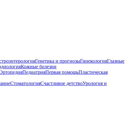
строэнтерология
Генетика и прогнозы
Гинекология
Глазные
рдиология
Кожные болезни
Ортопедия
Педиатрия
Первая помощь
Пластическая
тание
Стоматология
Счастливое детство
Урология и