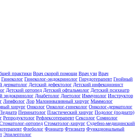
общей практики
Врач скорой помощи
Врач узи
Врач
Гинеколог
Гинеколог-эндокринолог
Гирудотерапевт
Гнойный
й дерматолог
Детский дефектолог
Детский инфекционист
ог
Детский ортопед
Детский офтальмолог
Детский психиатр
й эндокринолог
Диабетолог
Диетолог
Иммунолог
Инструктор
г
Лимфолог
Лор
Малоинвазивный хирург
Маммолог
вый хирург
Онколог
Онколог-гинеколог
Онколог-дерматолог
Педиатр
Перинатолог
Пластический хирург
Подолог (подиатр)
г
Репродуктолог
Рефлексотерапевт
Сексолог
Сомнолог
Стоматолог-ортопед
Стоматолог-хирург
Судебно-медицинский
отерапевт
Флеболог
Фониатр
Фтизиатр
Функциональный
т
Эпилептолог