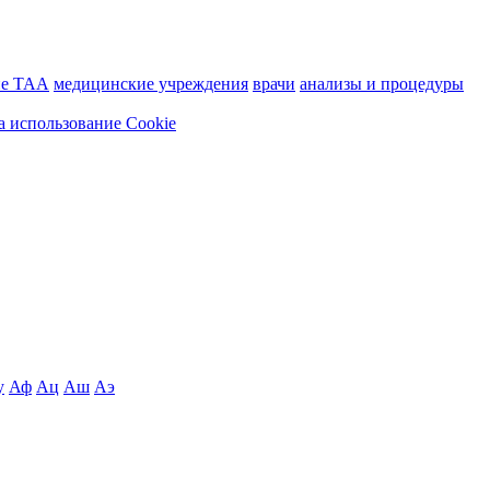
ие ТАА
медицинские учреждения
врачи
анализы и процедуры
а использование Cookie
у
Аф
Ац
Аш
Аэ