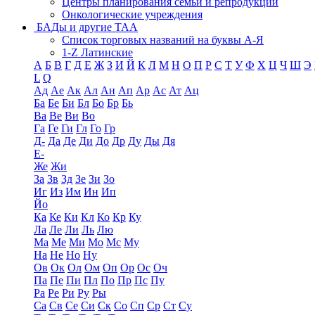
Центры планирования семьи и репродукции
Онкологические учреждения
БАДы и другие ТАА
Список торговых названий на буквы А-Я
1-Z Латинские
А
Б
В
Г
Д
Е
Ж
З
И
Й
К
Л
М
Н
О
П
Р
С
Т
У
Ф
Х
Ц
Ч
Ш
Э
L
Q
Ад
Ае
Ак
Ал
Ан
Ап
Ар
Ас
Ат
Ац
Ба
Бе
Би
Бл
Бо
Бр
Бь
Ва
Ве
Ви
Во
Га
Ге
Ги
Гл
Го
Гр
Д-
Да
Де
Ди
До
Др
Ду
Ды
Дя
Е-
Же
Жи
За
Зв
Зд
Зе
Зи
Зо
Иг
Из
Им
Ин
Ип
Йо
Ка
Ке
Ки
Кл
Ко
Кр
Ку
Ла
Ле
Ли
Ль
Лю
Ма
Ме
Ми
Мо
Мс
Му
На
Не
Но
Ну
Ов
Ок
Ол
Ом
Оп
Ор
Ос
Оч
Па
Пе
Пи
Пл
По
Пр
Пс
Пу
Ра
Ре
Ри
Ру
Ры
Са
Св
Се
Си
Ск
Со
Сп
Ср
Ст
Су