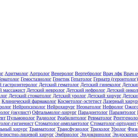
ог
Аритмолог
Артролог
Венеролог
Вертебролог
Врач лфк
Врач 
Гематолог
Гемостазиолог
Генетик
Гепатолог
Гериатр (геронтолог)
й гастроэнтеролог
Детский гематолог
Детский гинеколог
Детски
й массажист
Детский невролог
Детский нефролог
Детский онкол
олог
Детский стоматолог
Детский уролог
Детский хирург
Детски
г
Клинический фармаколог
Косметолог-эстетист
Лазерный хирур
ролог
Нейропсихолог
Нейрохирург
Неонатолог
Нефролог
Ожого
олог (окулист)
Офтальмолог-хирург
Парадонтолог
Паразитолог
евт
Пульмонолог
Радиолог
Реабилитолог
Ревматолог
Рентгеноло
олог-гигиенист
Стоматолог-имплантолог
Стоматолог-ортодонт
льный хирург
Травматолог
Трансфузиолог
Трихолог
Уролог
Физи
елюстно-лицевой хирург
Эмбриолог
Эндокринолог
Эндоскопис