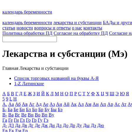
календарь беременности
календарь беременности
лекарства и субстанции
БАДы и друг
статьи
новости
вопросы и ответы
о нас
контакты
Политика обработки ПД
Согласие на обработку ПД
Согласие н
Лекарства и субстанции (Мэ)
Главная
Лекарства и субстанции
Список торговых названий на буквы А-Я
1-Z Латинские
А
Б
В
Г
Д
Е
Ж
З
И
Й
К
Л
М
Н
О
П
Р
С
Т
У
Ф
Х
Ц
Ч
Ш
Э
Ю
Я
5
9
L
H
А.
Аа
Аб
Ав
Аг
Ад
Ае
Аз
Аи
Ай
Ак
Ал
Ам
Ан
Ап
Ар
Ас
Ат
А
Б-
Ба
Бе
Би
Бл
Бо
Бр
Бу
Бы
Бэ
В-
Ва
Вг
Ве
Ви
Во
Вп
Ву
Га
Ге
Ги
Гл
Го
Гр
Гу
Гэ
Д-
Д3
Да
Дв
Дг
Де
Дж
Ди
Дл
До
Др
Ду
Ды
Дэ
Дю
Ев
Ек
Ем
Ер