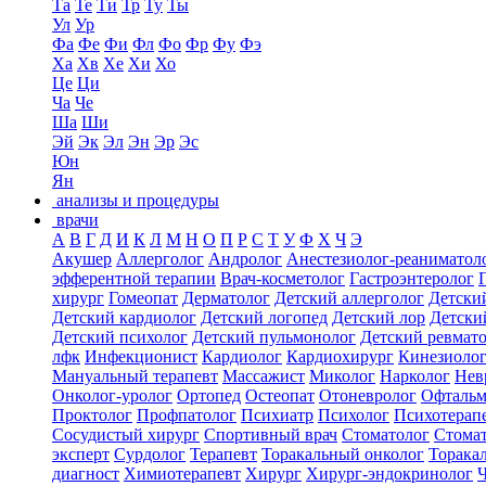
Та
Те
Ти
Тр
Ту
Ты
Ул
Ур
Фа
Фе
Фи
Фл
Фо
Фр
Фу
Фэ
Ха
Хв
Хе
Хи
Хо
Це
Ци
Ча
Че
Ша
Ши
Эй
Эк
Эл
Эн
Эр
Эс
Юн
Ян
анализы и процедуры
врачи
А
В
Г
Д
И
К
Л
М
Н
О
П
Р
С
Т
У
Ф
Х
Ч
Э
Акушер
Аллерголог
Андролог
Анестезиолог-реаниматол
эфферентной терапии
Врач-косметолог
Гастроэнтеролог
хирург
Гомеопат
Дерматолог
Детский аллерголог
Детски
Детский кардиолог
Детский логопед
Детский лор
Детски
Детский психолог
Детский пульмонолог
Детский ревмат
лфк
Инфекционист
Кардиолог
Кардиохирург
Кинезиоло
Мануальный терапевт
Массажист
Миколог
Нарколог
Нев
Онколог-уролог
Ортопед
Остеопат
Отоневролог
Офтальм
Проктолог
Профпатолог
Психиатр
Психолог
Психотерап
Сосудистый хирург
Спортивный врач
Стоматолог
Стомат
эксперт
Сурдолог
Терапевт
Торакальный онколог
Торака
диагност
Химиотерапевт
Хирург
Хирург-эндокринолог
Ч