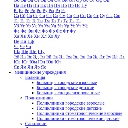
Об
Ов
Од
Оз
Ок
Ол
Ом
Он
Оп
Ор
Ос
От
Оф
Оц
Па
Пе
Пз
Пи
Пк
Пл
Пн
По
Пр
Пс
Пу
Р-
Ра
Ре
Ри
Ро
Ру
Ры
Рэ
Ря
Са
Сб
Св
Се
Си
Ск
Сл
См
Сн
Со
Сп
Ср
Ст
Су
Сы
Сю
Та
Тв
Тг
Те
Ти
Тм
То
Тр
Ту
Ты
Тэ
Уб
Уг
Уз
Ук
Ул
Ум
Ун
Уп
Ур
Ус
Ут
Уф
Фа
Фе
Фи
Фл
Фо
Фр
Фс
Фт
Фу
Ха
Хв
Хе
Хи
Хл
Хо
Ху
Це
Ци
Цф
Ча
Че
Чи
Ша
Шв
Ши
Шу
Эб
Эв
Эг
Эд
Эз
Эй
Эк
Эл
Эм
Эн
Эп
Эр
Эс
Эт
Эу
Эф
Эх
Юв
Юг
Юм
Юн
Юп
Ют
Як
Ям
Ян
Яр
Яс
медицинские учреждения
Больницы
Больницы городские взрослые
Больницы городские детские
Больницы специализированные
Поликлиники
Поликлиники городские взрослые
Поликлиники городские детские
Поликлиники стоматологические взрослые
Поликлиники стоматологические детские
Санатории