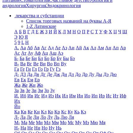
Питание
Стоматология
Счастливое детство
Урология и
андрология
Хирургия
Эндокринология
лекарства и субстанции
Список торговых названий на буквы А-Я
1-Z Латинские
А
Б
В
Г
Д
Е
Ж
З
И
Й
К
Л
М
Н
О
П
Р
С
Т
У
Ф
Х
Ц
Ч
Ш
Э
Ю
Я
5
9
L
H
А.
Аа
Аб
Ав
Аг
Ад
Ае
Аз
Аи
Ай
Ак
Ал
Ам
Ан
Ап
Ар
Ас
Ат
Ау
Аф
Ац
Аш
Аэ
Б-
Ба
Бе
Би
Бл
Бо
Бр
Бу
Бы
Бэ
В-
Ва
Вг
Ве
Ви
Во
Вп
Ву
Га
Ге
Ги
Гл
Го
Гр
Гу
Гэ
Д-
Д3
Да
Дв
Дг
Де
Дж
Ди
Дл
До
Др
Ду
Ды
Дэ
Дю
Ев
Ек
Ем
Ер
Жа
Же
Жи
Жо
За
Зв
Зе
Зи
Зм
Зо
Зу
И.
Иб
Ив
Иг
Ид
Из
Ик
Ил
Им
Ин
Ио
Ип
Ир
Ис
Ит
Иф
Их
Йо
Ка
Кв
Ке
Ки
Кл
Ко
Кр
Кс
Ку
Кь
Кэ
Л-
Ла
Ле
Ли
Ло
Лу
Ль
Лю
Ля
М-
Ма
Ме
Ми
Мл
Мм
Мо
Мс
Му
Мэ
Мю
Мя
Н-
На
Не
Ни
Но
Ну
Нь