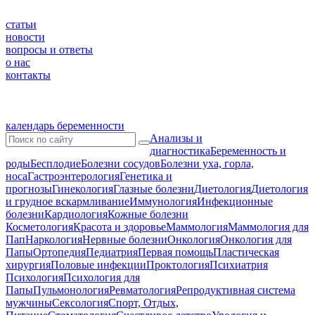
статьи
новости
вопросы и ответы
о нас
контакты
календарь беременности
Анализы и
диагностика
Беременность и
роды
Бесплодие
Болезни сосудов
Болезни уха, горла,
носа
Гастроэнтерология
Генетика и
прогнозы
Гинекология
Глазные болезни
Диетология
Диетология
и грудное вскармливание
Иммунология
Инфекционные
болезни
Кардиология
Кожные болезни
Косметология
Красота и здоровье
Маммология
Маммология для
Пап
Наркология
Нервные болезни
Онкология
Онкология для
Папы
Ортопедия
Педиатрия
Первая помощь
Пластическая
хирургия
Половые инфекции
Проктология
Психиатрия
Психология
Психология для
Папы
Пульмонология
Ревматология
Репродуктивная система
мужчины
Сексология
Спорт, Отдых,