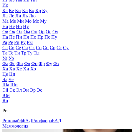
Йо
Ка
Ке
Ки
Кл
Ко
Кр
Ку
Ла
Ле
Ли
Ль
Лю
Ма
Ме
Ми
Мо
Мс
Му
На
Не
Но
Ну
Ов
Ок
Ол
Ом
Оп
Ор
Ос
Оч
Па
Пе
Пи
Пл
По
Пр
Пс
Пу
Ра
Ре
Ри
Ру
Ры
Са
Св
Се
Си
Ск
Со
Сп
Ср
Ст
Су
Та
Те
Ти
Тр
Ту
Ты
Ул
Ур
Фа
Фе
Фи
Фл
Фо
Фр
Фу
Фэ
Ха
Хв
Хе
Хи
Хо
Це
Ци
Ча
Че
Ша
Ши
Эй
Эк
Эл
Эн
Эр
Эс
Юн
Ян
Ри
Ринолайф
БАД
Риофлора
БАД
Маммология