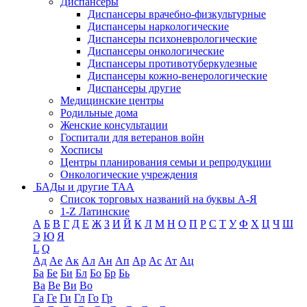
Диспансеры
Диспансеры врачебно-физкультурные
Диспансеры наркологические
Диспансеры психоневрологические
Диспансеры онкологические
Диспансеры противотуберкулезные
Диспансеры кожно-венерологические
Диспансеры другие
Медицинские центры
Родильные дома
Женские консультации
Госпитали для ветеранов войн
Хосписы
Центры планирования семьи и репродукции
Онкологические учреждения
БАДы и другие ТАА
Список торговых названий на буквы А-Я
1-Z Латинские
А
Б
В
Г
Д
Е
Ж
З
И
Й
К
Л
М
Н
О
П
Р
С
Т
У
Ф
Х
Ц
Ч
Ш
Э
Ю
Я
L
Q
Ад
Ае
Ак
Ал
Ан
Ап
Ар
Ас
Ат
Ац
Ба
Бе
Би
Бл
Бо
Бр
Бь
Ва
Ве
Ви
Во
Га
Ге
Ги
Гл
Го
Гр