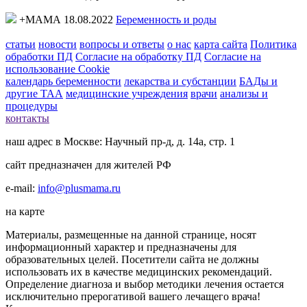
+МАМА 18.08.2022
Беременность и роды
статьи
новости
вопросы и ответы
о нас
карта сайта
Политика
обработки ПД
Согласие на обработку ПД
Согласие на
использование Cookie
календарь беременности
лекарства и субстанции
БАДы и
другие ТАА
медицинские учреждения
врачи
анализы и
процедуры
контакты
наш адрес в Москве: Научный пр-д, д. 14а, стр. 1
сайт предназначен для жителей РФ
e-mail:
info@plusmama.ru
на карте
Материалы, размещенные на данной странице, носят
информационный характер и предназначены для
образовательных целей. Посетители сайта не должны
использовать их в качестве медицинских рекомендаций.
Определение диагноза и выбор методики лечения остается
исключительно прерогативой вашего лечащего врача!