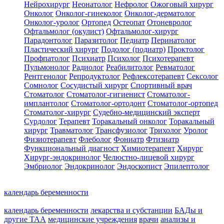
Нейрохирург
Неонатолог
Нефролог
Ожоговый хирург
Онколог
Онколог-гинеколог
Онколог-дерматолог
Онколог-уролог
Ортопед
Остеопат
Отоневролог
Офтальмолог (окулист)
Офтальмолог-хирург
Парадонтолог
Паразитолог
Педиатр
Перинатолог
Пластический хирург
Подолог (подиатр)
Проктолог
Профпатолог
Психиатр
Психолог
Психотерапевт
Пульмонолог
Радиолог
Реабилитолог
Ревматолог
Рентгенолог
Репродуктолог
Рефлексотерапевт
Сексолог
Сомнолог
Сосудистый хирург
Спортивный врач
Стоматолог
Стоматолог-гигиенист
Стоматолог-
имплантолог
Стоматолог-ортодонт
Стоматолог-ортопед
Стоматолог-хирург
Судебно-медицинский эксперт
Сурдолог
Терапевт
Торакальный онколог
Торакальный
хирург
Травматолог
Трансфузиолог
Трихолог
Уролог
Физиотерапевт
Флеболог
Фониатр
Фтизиатр
Функциональный диагност
Химиотерапевт
Хирург
Хирург-эндокринолог
Челюстно-лицевой хирург
Эмбриолог
Эндокринолог
Эндоскопист
Эпилептолог
календарь беременности
календарь беременности
лекарства и субстанции
БАДы и
другие ТАА
медицинские учреждения
врачи
анализы и