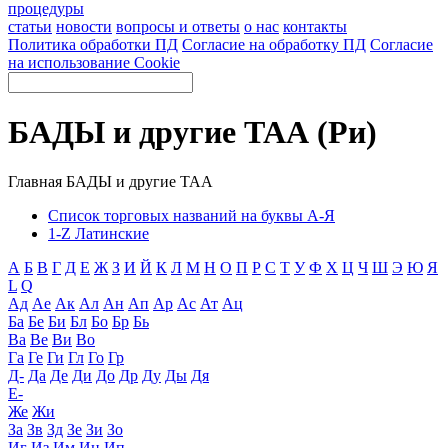
процедуры
статьи
новости
вопросы и ответы
о нас
контакты
Политика обработки ПД
Согласие на обработку ПД
Согласие
на использование Cookie
БАДЫ и другие ТАА (Ри)
Главная
БАДЫ и другие ТАА
Список торговых названий на буквы А-Я
1-Z Латинские
А
Б
В
Г
Д
Е
Ж
З
И
Й
К
Л
М
Н
О
П
Р
С
Т
У
Ф
Х
Ц
Ч
Ш
Э
Ю
Я
L
Q
Ад
Ае
Ак
Ал
Ан
Ап
Ар
Ас
Ат
Ац
Ба
Бе
Би
Бл
Бо
Бр
Бь
Ва
Ве
Ви
Во
Га
Ге
Ги
Гл
Го
Гр
Д-
Да
Де
Ди
До
Др
Ду
Ды
Дя
Е-
Же
Жи
За
Зв
Зд
Зе
Зи
Зо
Иг
Из
Им
Ин
Ип