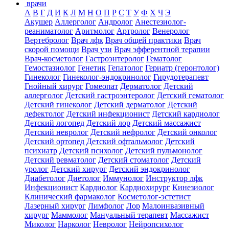
врачи
А
В
Г
Д
И
К
Л
М
Н
О
П
Р
С
Т
У
Ф
Х
Ч
Э
Акушер
Аллерголог
Андролог
Анестезиолог-
реаниматолог
Аритмолог
Артролог
Венеролог
Вертебролог
Врач лфк
Врач общей практики
Врач
скорой помощи
Врач узи
Врач эфферентной терапии
Врач-косметолог
Гастроэнтеролог
Гематолог
Гемостазиолог
Генетик
Гепатолог
Гериатр (геронтолог)
Гинеколог
Гинеколог-эндокринолог
Гирудотерапевт
Гнойный хирург
Гомеопат
Дерматолог
Детский
аллерголог
Детский гастроэнтеролог
Детский гематолог
Детский гинеколог
Детский дерматолог
Детский
дефектолог
Детский инфекционист
Детский кардиолог
Детский логопед
Детский лор
Детский массажист
Детский невролог
Детский нефролог
Детский онколог
Детский ортопед
Детский офтальмолог
Детский
психиатр
Детский психолог
Детский пульмонолог
Детский ревматолог
Детский стоматолог
Детский
уролог
Детский хирург
Детский эндокринолог
Диабетолог
Диетолог
Иммунолог
Инструктор лфк
Инфекционист
Кардиолог
Кардиохирург
Кинезиолог
Клинический фармаколог
Косметолог-эстетист
Лазерный хирург
Лимфолог
Лор
Малоинвазивный
хирург
Маммолог
Мануальный терапевт
Массажист
Миколог
Нарколог
Невролог
Нейропсихолог