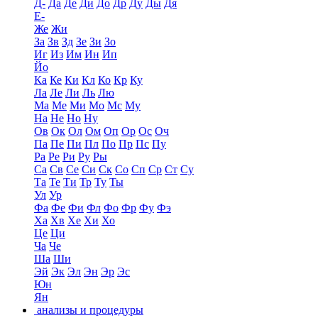
Д-
Да
Де
Ди
До
Др
Ду
Ды
Дя
Е-
Же
Жи
За
Зв
Зд
Зе
Зи
Зо
Иг
Из
Им
Ин
Ип
Йо
Ка
Ке
Ки
Кл
Ко
Кр
Ку
Ла
Ле
Ли
Ль
Лю
Ма
Ме
Ми
Мо
Мс
Му
На
Не
Но
Ну
Ов
Ок
Ол
Ом
Оп
Ор
Ос
Оч
Па
Пе
Пи
Пл
По
Пр
Пс
Пу
Ра
Ре
Ри
Ру
Ры
Са
Св
Се
Си
Ск
Со
Сп
Ср
Ст
Су
Та
Те
Ти
Тр
Ту
Ты
Ул
Ур
Фа
Фе
Фи
Фл
Фо
Фр
Фу
Фэ
Ха
Хв
Хе
Хи
Хо
Це
Ци
Ча
Че
Ша
Ши
Эй
Эк
Эл
Эн
Эр
Эс
Юн
Ян
анализы и процедуры