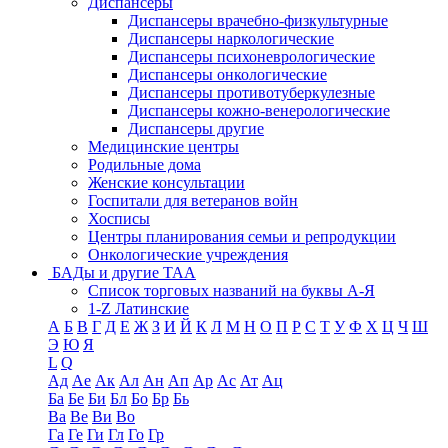
Диспансеры
Диспансеры врачебно-физкультурные
Диспансеры наркологические
Диспансеры психоневрологические
Диспансеры онкологические
Диспансеры противотуберкулезные
Диспансеры кожно-венерологические
Диспансеры другие
Медицинские центры
Родильные дома
Женские консультации
Госпитали для ветеранов войн
Хосписы
Центры планирования семьи и репродукции
Онкологические учреждения
БАДы и другие ТАА
Список торговых названий на буквы А-Я
1-Z Латинские
А
Б
В
Г
Д
Е
Ж
З
И
Й
К
Л
М
Н
О
П
Р
С
Т
У
Ф
Х
Ц
Ч
Ш
Э
Ю
Я
L
Q
Ад
Ае
Ак
Ал
Ан
Ап
Ар
Ас
Ат
Ац
Ба
Бе
Би
Бл
Бо
Бр
Бь
Ва
Ве
Ви
Во
Га
Ге
Ги
Гл
Го
Гр