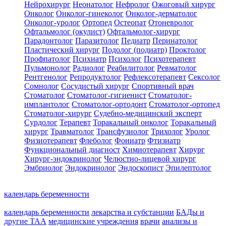
Нейрохирург
Неонатолог
Нефролог
Ожоговый хирург
Онколог
Онколог-гинеколог
Онколог-дерматолог
Онколог-уролог
Ортопед
Остеопат
Отоневролог
Офтальмолог (окулист)
Офтальмолог-хирург
Парадонтолог
Паразитолог
Педиатр
Перинатолог
Пластический хирург
Подолог (подиатр)
Проктолог
Профпатолог
Психиатр
Психолог
Психотерапевт
Пульмонолог
Радиолог
Реабилитолог
Ревматолог
Рентгенолог
Репродуктолог
Рефлексотерапевт
Сексолог
Сомнолог
Сосудистый хирург
Спортивный врач
Стоматолог
Стоматолог-гигиенист
Стоматолог-
имплантолог
Стоматолог-ортодонт
Стоматолог-ортопед
Стоматолог-хирург
Судебно-медицинский эксперт
Сурдолог
Терапевт
Торакальный онколог
Торакальный
хирург
Травматолог
Трансфузиолог
Трихолог
Уролог
Физиотерапевт
Флеболог
Фониатр
Фтизиатр
Функциональный диагност
Химиотерапевт
Хирург
Хирург-эндокринолог
Челюстно-лицевой хирург
Эмбриолог
Эндокринолог
Эндоскопист
Эпилептолог
календарь беременности
календарь беременности
лекарства и субстанции
БАДы и
другие ТАА
медицинские учреждения
врачи
анализы и