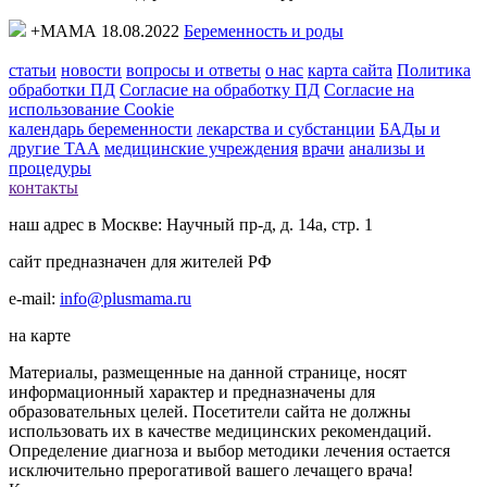
+МАМА 18.08.2022
Беременность и роды
статьи
новости
вопросы и ответы
о нас
карта сайта
Политика
обработки ПД
Согласие на обработку ПД
Согласие на
использование Cookie
календарь беременности
лекарства и субстанции
БАДы и
другие ТАА
медицинские учреждения
врачи
анализы и
процедуры
контакты
наш адрес в Москве: Научный пр-д, д. 14а, стр. 1
сайт предназначен для жителей РФ
e-mail:
info@plusmama.ru
на карте
Материалы, размещенные на данной странице, носят
информационный характер и предназначены для
образовательных целей. Посетители сайта не должны
использовать их в качестве медицинских рекомендаций.
Определение диагноза и выбор методики лечения остается
исключительно прерогативой вашего лечащего врача!