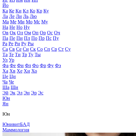
Йо
Ка
Ке
Ки
Кл
Ко
Кр
Ку
Ла
Ле
Ли
Ль
Лю
Ма
Ме
Ми
Мо
Мс
Му
На
Не
Но
Ну
Ов
Ок
Ол
Ом
Оп
Ор
Ос
Оч
Па
Пе
Пи
Пл
По
Пр
Пс
Пу
Ра
Ре
Ри
Ру
Ры
Са
Св
Се
Си
Ск
Со
Сп
Ср
Ст
Су
Та
Те
Ти
Тр
Ту
Ты
Ул
Ур
Фа
Фе
Фи
Фл
Фо
Фр
Фу
Фэ
Ха
Хв
Хе
Хи
Хо
Це
Ци
Ча
Че
Ша
Ши
Эй
Эк
Эл
Эн
Эр
Эс
Юн
Ян
Юн
Юнивит
БАД
Маммология