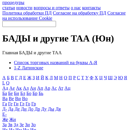
процедуры
статьи
новости
вопросы и ответы
о нас
контакты
Политика обработки ПД
Согласие на обработку ПД
Согласие
на использование Cookie
БАДЫ и другие ТАА (Юн)
Главная
БАДЫ и другие ТАА
Список торговых названий на буквы А-Я
1-Z Латинские
А
Б
В
Г
Д
Е
Ж
З
И
Й
К
Л
М
Н
О
П
Р
С
Т
У
Ф
Х
Ц
Ч
Ш
Э
Ю
Я
L
Q
Ад
Ае
Ак
Ал
Ан
Ап
Ар
Ас
Ат
Ац
Ба
Бе
Би
Бл
Бо
Бр
Бь
Ва
Ве
Ви
Во
Га
Ге
Ги
Гл
Го
Гр
Д-
Да
Де
Ди
До
Др
Ду
Ды
Дя
Е-
Же
Жи
За
Зв
Зд
Зе
Зи
Зо
Иг
Из
Им
Ин
Ип