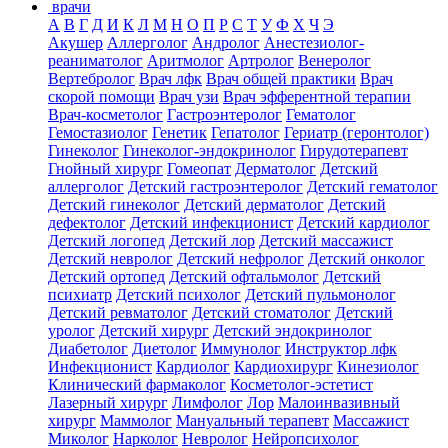
врачи
А
В
Г
Д
И
К
Л
М
Н
О
П
Р
С
Т
У
Ф
Х
Ч
Э
Акушер
Аллерголог
Андролог
Анестезиолог-
реаниматолог
Аритмолог
Артролог
Венеролог
Вертебролог
Врач лфк
Врач общей практики
Врач
скорой помощи
Врач узи
Врач эфферентной терапии
Врач-косметолог
Гастроэнтеролог
Гематолог
Гемостазиолог
Генетик
Гепатолог
Гериатр (геронтолог)
Гинеколог
Гинеколог-эндокринолог
Гирудотерапевт
Гнойный хирург
Гомеопат
Дерматолог
Детский
аллерголог
Детский гастроэнтеролог
Детский гематолог
Детский гинеколог
Детский дерматолог
Детский
дефектолог
Детский инфекционист
Детский кардиолог
Детский логопед
Детский лор
Детский массажист
Детский невролог
Детский нефролог
Детский онколог
Детский ортопед
Детский офтальмолог
Детский
психиатр
Детский психолог
Детский пульмонолог
Детский ревматолог
Детский стоматолог
Детский
уролог
Детский хирург
Детский эндокринолог
Диабетолог
Диетолог
Иммунолог
Инструктор лфк
Инфекционист
Кардиолог
Кардиохирург
Кинезиолог
Клинический фармаколог
Косметолог-эстетист
Лазерный хирург
Лимфолог
Лор
Малоинвазивный
хирург
Маммолог
Мануальный терапевт
Массажист
Миколог
Нарколог
Невролог
Нейропсихолог