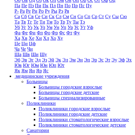
Об
Ов
Од
Оз
Ок
Ол
Ом
Он
Оп
Ор
Ос
От
Оф
Оц
Па
Пе
Пз
Пи
Пк
Пл
Пн
По
Пр
Пс
Пу
Р-
Ра
Ре
Ри
Ро
Ру
Ры
Рэ
Ря
Са
Сб
Св
Се
Си
Ск
Сл
См
Сн
Со
Сп
Ср
Ст
Су
Сы
Сю
Та
Тв
Тг
Те
Ти
Тм
То
Тр
Ту
Ты
Тэ
Уб
Уг
Уз
Ук
Ул
Ум
Ун
Уп
Ур
Ус
Ут
Уф
Фа
Фе
Фи
Фл
Фо
Фр
Фс
Фт
Фу
Ха
Хв
Хе
Хи
Хл
Хо
Ху
Це
Ци
Цф
Ча
Че
Чи
Ша
Шв
Ши
Шу
Эб
Эв
Эг
Эд
Эз
Эй
Эк
Эл
Эм
Эн
Эп
Эр
Эс
Эт
Эу
Эф
Эх
Юв
Юг
Юм
Юн
Юп
Ют
Як
Ям
Ян
Яр
Яс
медицинские учреждения
Больницы
Больницы городские взрослые
Больницы городские детские
Больницы специализированные
Поликлиники
Поликлиники городские взрослые
Поликлиники городские детские
Поликлиники стоматологические взрослые
Поликлиники стоматологические детские
Санатории