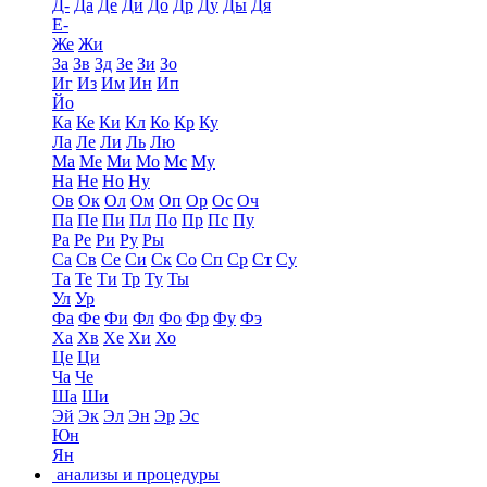
Д-
Да
Де
Ди
До
Др
Ду
Ды
Дя
Е-
Же
Жи
За
Зв
Зд
Зе
Зи
Зо
Иг
Из
Им
Ин
Ип
Йо
Ка
Ке
Ки
Кл
Ко
Кр
Ку
Ла
Ле
Ли
Ль
Лю
Ма
Ме
Ми
Мо
Мс
Му
На
Не
Но
Ну
Ов
Ок
Ол
Ом
Оп
Ор
Ос
Оч
Па
Пе
Пи
Пл
По
Пр
Пс
Пу
Ра
Ре
Ри
Ру
Ры
Са
Св
Се
Си
Ск
Со
Сп
Ср
Ст
Су
Та
Те
Ти
Тр
Ту
Ты
Ул
Ур
Фа
Фе
Фи
Фл
Фо
Фр
Фу
Фэ
Ха
Хв
Хе
Хи
Хо
Це
Ци
Ча
Че
Ша
Ши
Эй
Эк
Эл
Эн
Эр
Эс
Юн
Ян
анализы и процедуры