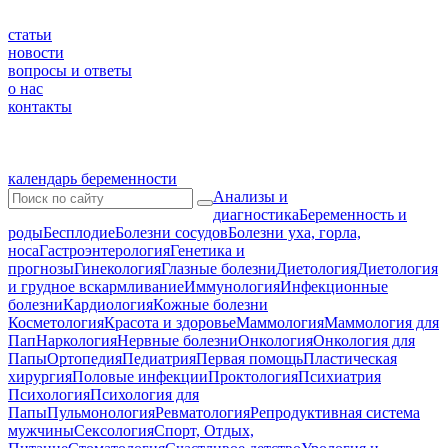
статьи
новости
вопросы и ответы
о нас
контакты
календарь беременности
Анализы и
диагностика
Беременность и
роды
Бесплодие
Болезни сосудов
Болезни уха, горла,
носа
Гастроэнтерология
Генетика и
прогнозы
Гинекология
Глазные болезни
Диетология
Диетология
и грудное вскармливание
Иммунология
Инфекционные
болезни
Кардиология
Кожные болезни
Косметология
Красота и здоровье
Маммология
Маммология для
Пап
Наркология
Нервные болезни
Онкология
Онкология для
Папы
Ортопедия
Педиатрия
Первая помощь
Пластическая
хирургия
Половые инфекции
Проктология
Психиатрия
Психология
Психология для
Папы
Пульмонология
Ревматология
Репродуктивная система
мужчины
Сексология
Спорт, Отдых,