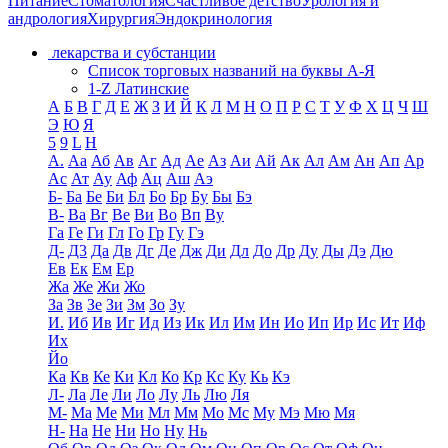
Питание
Стоматология
Счастливое детство
Урология и
андрология
Хирургия
Эндокринология
лекарства и субстанции
Список торговых названий на буквы А-Я
1-Z Латинские
А
Б
В
Г
Д
Е
Ж
З
И
Й
К
Л
М
Н
О
П
Р
С
Т
У
Ф
Х
Ц
Ч
Ш
Э
Ю
Я
5
9
L
H
А.
Аа
Аб
Ав
Аг
Ад
Ае
Аз
Аи
Ай
Ак
Ал
Ам
Ан
Ап
Ар
Ас
Ат
Ау
Аф
Ац
Аш
Аэ
Б-
Ба
Бе
Би
Бл
Бо
Бр
Бу
Бы
Бэ
В-
Ва
Вг
Ве
Ви
Во
Вп
Ву
Га
Ге
Ги
Гл
Го
Гр
Гу
Гэ
Д-
Д3
Да
Дв
Дг
Де
Дж
Ди
Дл
До
Др
Ду
Ды
Дэ
Дю
Ев
Ек
Ем
Ер
Жа
Же
Жи
Жо
За
Зв
Зе
Зи
Зм
Зо
Зу
И.
Иб
Ив
Иг
Ид
Из
Ик
Ил
Им
Ин
Ио
Ип
Ир
Ис
Ит
Иф
Их
Йо
Ка
Кв
Ке
Ки
Кл
Ко
Кр
Кс
Ку
Кь
Кэ
Л-
Ла
Ле
Ли
Ло
Лу
Ль
Лю
Ля
М-
Ма
Ме
Ми
Мл
Мм
Мо
Мс
Му
Мэ
Мю
Мя
Н-
На
Не
Ни
Но
Ну
Нь