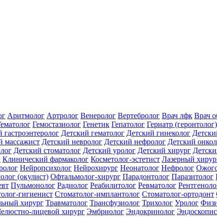
ог
Аритмолог
Артролог
Венеролог
Вертебролог
Врач лфк
Врач 
Гематолог
Гемостазиолог
Генетик
Гепатолог
Гериатр (геронтолог)
й гастроэнтеролог
Детский гематолог
Детский гинеколог
Детски
й массажист
Детский невролог
Детский нефролог
Детский онкол
олог
Детский стоматолог
Детский уролог
Детский хирург
Детски
г
Клинический фармаколог
Косметолог-эстетист
Лазерный хирур
ролог
Нейропсихолог
Нейрохирург
Неонатолог
Нефролог
Ожого
олог (окулист)
Офтальмолог-хирург
Парадонтолог
Паразитолог
евт
Пульмонолог
Радиолог
Реабилитолог
Ревматолог
Рентгеноло
олог-гигиенист
Стоматолог-имплантолог
Стоматолог-ортодонт
льный хирург
Травматолог
Трансфузиолог
Трихолог
Уролог
Физи
елюстно-лицевой хирург
Эмбриолог
Эндокринолог
Эндоскопис