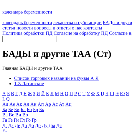
календарь беременности
календарь беременности
лекарства и субстанции
БАДы и друг
статьи
новости
вопросы и ответы
о нас
контакты
Политика обработки ПД
Согласие на обработку ПД
Согласие н
БАДЫ и другие ТАА (Ст)
Главная
БАДЫ и другие ТАА
Список торговых названий на буквы А-Я
1-Z Латинские
А
Б
В
Г
Д
Е
Ж
З
И
Й
К
Л
М
Н
О
П
Р
С
Т
У
Ф
Х
Ц
Ч
Ш
Э
Ю
Я
L
Q
Ад
Ае
Ак
Ал
Ан
Ап
Ар
Ас
Ат
Ац
Ба
Бе
Би
Бл
Бо
Бр
Бь
Ва
Ве
Ви
Во
Га
Ге
Ги
Гл
Го
Гр
Д-
Да
Де
Ди
До
Др
Ду
Ды
Дя
Е-