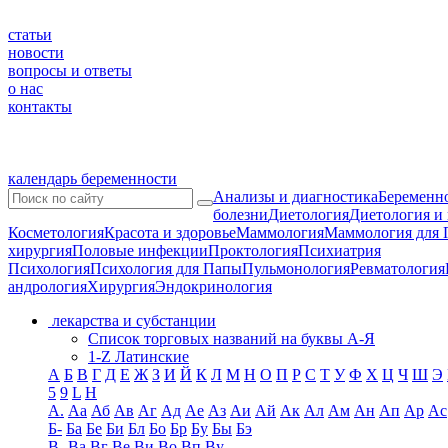
статьи
новости
вопросы и ответы
о нас
контакты
календарь беременности
Анализы и диагностика
Беременно
болезни
Диетология
Диетология и
Косметология
Красота и здоровье
Маммология
Маммология для 
хирургия
Половые инфекции
Проктология
Психиатрия
Психология
Психология для Папы
Пульмонология
Ревматология
андрология
Хирургия
Эндокринология
лекарства и субстанции
Список торговых названий на буквы А-Я
1-Z Латинские
А
Б
В
Г
Д
Е
Ж
З
И
Й
К
Л
М
Н
О
П
Р
С
Т
У
Ф
Х
Ц
Ч
Ш
Э
5
9
L
H
А.
Аа
Аб
Ав
Аг
Ад
Ае
Аз
Аи
Ай
Ак
Ал
Ам
Ан
Ап
Ар
Ас
Б-
Ба
Бе
Би
Бл
Бо
Бр
Бу
Бы
Бэ
В-
Ва
Вг
Ве
Ви
Во
Вп
Ву