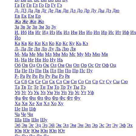
Га
Ге
Ги
Гл
Го
Гр
Гу
Гэ
Д-
Д3
Да
Дв
Дг
Де
Дж
Ди
Дл
До
Др
Ду
Ды
Дэ
Дю
Ев
Ек
Ем
Ер
Жа
Же
Жи
Жо
За
Зв
Зе
Зи
Зм
Зо
Зу
И.
Иб
Ив
Иг
Ид
Из
Ик
Ил
Им
Ин
Ио
Ип
Ир
Ис
Ит
Иф
И
Йо
Ка
Кв
Ке
Ки
Кл
Ко
Кр
Кс
Ку
Кь
Кэ
Л-
Ла
Ле
Ли
Ло
Лу
Ль
Лю
Ля
М-
Ма
Ме
Ми
Мл
Мм
Мо
Мс
Му
Мэ
Мю
Мя
Н-
На
Не
Ни
Но
Ну
Нь
Об
Ов
Од
Оз
Ок
Ол
Ом
Он
Оп
Ор
Ос
От
Оф
Оц
Па
Пе
Пз
Пи
Пк
Пл
Пн
По
Пр
Пс
Пу
Р-
Ра
Ре
Ри
Ро
Ру
Ры
Рэ
Ря
Са
Сб
Св
Се
Си
Ск
Сл
См
Сн
Со
Сп
Ср
Ст
Су
Сы
Сю
Та
Тв
Тг
Те
Ти
Тм
То
Тр
Ту
Ты
Тэ
Уб
Уг
Уз
Ук
Ул
Ум
Ун
Уп
Ур
Ус
Ут
Уф
Фа
Фе
Фи
Фл
Фо
Фр
Фс
Фт
Фу
Ха
Хв
Хе
Хи
Хл
Хо
Ху
Це
Ци
Цф
Ча
Че
Чи
Ша
Шв
Ши
Шу
Эб
Эв
Эг
Эд
Эз
Эй
Эк
Эл
Эм
Эн
Эп
Эр
Эс
Эт
Эу
Эф
Эх
Юв
Юг
Юм
Юн
Юп
Ют