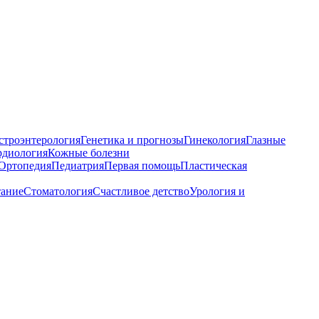
строэнтерология
Генетика и прогнозы
Гинекология
Глазные
рдиология
Кожные болезни
Ортопедия
Педиатрия
Первая помощь
Пластическая
тание
Стоматология
Счастливое детство
Урология и