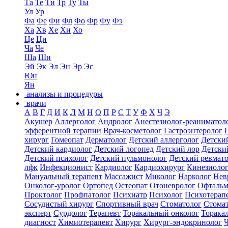
Та
Те
Ти
Тр
Ту
Ты
Ул
Ур
Фа
Фе
Фи
Фл
Фо
Фр
Фу
Фэ
Ха
Хв
Хе
Хи
Хо
Це
Ци
Ча
Че
Ша
Ши
Эй
Эк
Эл
Эн
Эр
Эс
Юн
Ян
анализы и процедуры
врачи
А
В
Г
Д
И
К
Л
М
Н
О
П
Р
С
Т
У
Ф
Х
Ч
Э
Акушер
Аллерголог
Андролог
Анестезиолог-реаниматол
эфферентной терапии
Врач-косметолог
Гастроэнтеролог
хирург
Гомеопат
Дерматолог
Детский аллерголог
Детски
Детский кардиолог
Детский логопед
Детский лор
Детски
Детский психолог
Детский пульмонолог
Детский ревмат
лфк
Инфекционист
Кардиолог
Кардиохирург
Кинезиоло
Мануальный терапевт
Массажист
Миколог
Нарколог
Нев
Онколог-уролог
Ортопед
Остеопат
Отоневролог
Офтальм
Проктолог
Профпатолог
Психиатр
Психолог
Психотерап
Сосудистый хирург
Спортивный врач
Стоматолог
Стомат
эксперт
Сурдолог
Терапевт
Торакальный онколог
Торака
диагност
Химиотерапевт
Хирург
Хирург-эндокринолог
Ч