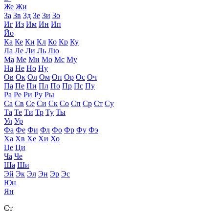
Же
Жи
За
Зв
Зд
Зе
Зи
Зо
Иг
Из
Им
Ин
Ип
Йо
Ка
Ке
Ки
Кл
Ко
Кр
Ку
Ла
Ле
Ли
Ль
Лю
Ма
Ме
Ми
Мо
Мс
Му
На
Не
Но
Ну
Ов
Ок
Ол
Ом
Оп
Ор
Ос
Оч
Па
Пе
Пи
Пл
По
Пр
Пс
Пу
Ра
Ре
Ри
Ру
Ры
Са
Св
Се
Си
Ск
Со
Сп
Ср
Ст
Су
Та
Те
Ти
Тр
Ту
Ты
Ул
Ур
Фа
Фе
Фи
Фл
Фо
Фр
Фу
Фэ
Ха
Хв
Хе
Хи
Хо
Це
Ци
Ча
Че
Ша
Ши
Эй
Эк
Эл
Эн
Эр
Эс
Юн
Ян
Ст