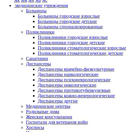
Як
Ям
Ян
Яр
Яс
медицинские учреждения
Больницы
Больницы городские взрослые
Больницы городские детские
Больницы специализированные
Поликлиники
Поликлиники городские взрослые
Поликлиники городские детские
Поликлиники стоматологические взрослые
Поликлиники стоматологические детские
Санатории
Диспансеры
Диспансеры врачебно-физкультурные
Диспансеры наркологические
Диспансеры психоневрологические
Диспансеры онкологические
Диспансеры противотуберкулезные
Диспансеры кожно-венерологические
Диспансеры другие
Медицинские центры
Родильные дома
Женские консультации
Госпитали для ветеранов войн
Хосписы