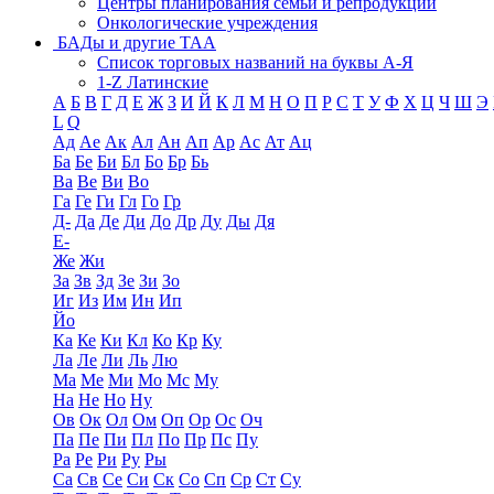
Центры планирования семьи и репродукции
Онкологические учреждения
БАДы и другие ТАА
Список торговых названий на буквы А-Я
1-Z Латинские
А
Б
В
Г
Д
Е
Ж
З
И
Й
К
Л
М
Н
О
П
Р
С
Т
У
Ф
Х
Ц
Ч
Ш
Э
L
Q
Ад
Ае
Ак
Ал
Ан
Ап
Ар
Ас
Ат
Ац
Ба
Бе
Би
Бл
Бо
Бр
Бь
Ва
Ве
Ви
Во
Га
Ге
Ги
Гл
Го
Гр
Д-
Да
Де
Ди
До
Др
Ду
Ды
Дя
Е-
Же
Жи
За
Зв
Зд
Зе
Зи
Зо
Иг
Из
Им
Ин
Ип
Йо
Ка
Ке
Ки
Кл
Ко
Кр
Ку
Ла
Ле
Ли
Ль
Лю
Ма
Ме
Ми
Мо
Мс
Му
На
Не
Но
Ну
Ов
Ок
Ол
Ом
Оп
Ор
Ос
Оч
Па
Пе
Пи
Пл
По
Пр
Пс
Пу
Ра
Ре
Ри
Ру
Ры
Са
Св
Се
Си
Ск
Со
Сп
Ср
Ст
Су