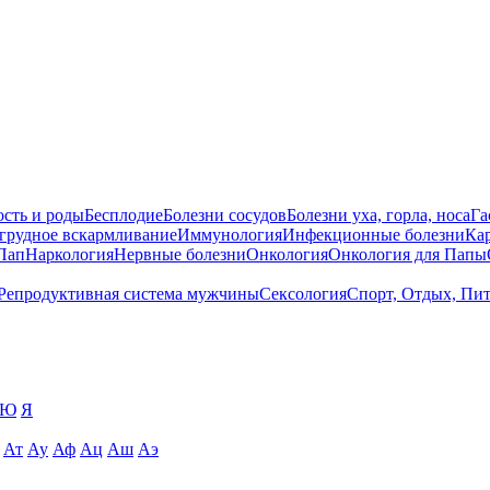
сть и роды
Бесплодие
Болезни сосудов
Болезни уха, горла, носа
Га
 грудное вскармливание
Иммунология
Инфекционные болезни
Ка
Пап
Наркология
Нервные болезни
Онкология
Онкология для Папы
Репродуктивная система мужчины
Сексология
Спорт, Отдых, Пи
Ю
Я
Ат
Ау
Аф
Ац
Аш
Аэ