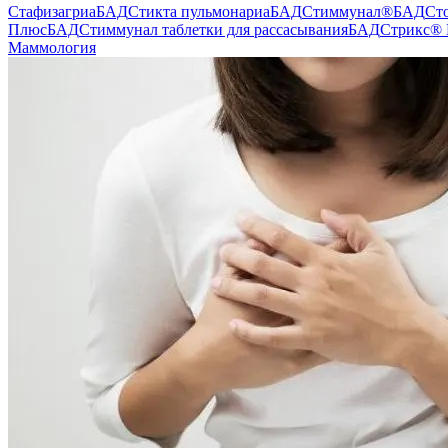
Стафизагриа
БАД
Стикта пульмонариа
БАД
Стиммунал®
БАД
Ст
Плюс
БАД
Стиммунал таблетки для рассасывания
БАД
Стрикс® 
Маммология