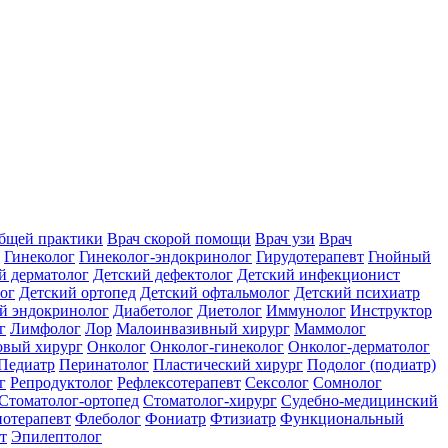
общей практики
Врач скорой помощи
Врач узи
Врач
Гинеколог
Гинеколог-эндокринолог
Гирудотерапевт
Гнойный
й дерматолог
Детский дефектолог
Детский инфекционист
ог
Детский ортопед
Детский офтальмолог
Детский психиатр
й эндокринолог
Диабетолог
Диетолог
Иммунолог
Инструктор
г
Лимфолог
Лор
Малоинвазивный хирург
Маммолог
вый хирург
Онколог
Онколог-гинеколог
Онколог-дерматолог
Педиатр
Перинатолог
Пластический хирург
Подолог (подиатр)
г
Репродуктолог
Рефлексотерапевт
Сексолог
Сомнолог
Стоматолог-ортопед
Стоматолог-хирург
Судебно-медицинский
отерапевт
Флеболог
Фониатр
Фтизиатр
Функциональный
т
Эпилептолог