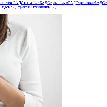
опартроз
БАД
Стопмобил
БАД
Страмониум
БАД
Стрессовит
БАД
Ст
Кидс
БАД
Стрикс® Отличник
БАД