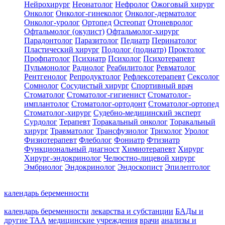
Нейрохирург
Неонатолог
Нефролог
Ожоговый хирург
Онколог
Онколог-гинеколог
Онколог-дерматолог
Онколог-уролог
Ортопед
Остеопат
Отоневролог
Офтальмолог (окулист)
Офтальмолог-хирург
Парадонтолог
Паразитолог
Педиатр
Перинатолог
Пластический хирург
Подолог (подиатр)
Проктолог
Профпатолог
Психиатр
Психолог
Психотерапевт
Пульмонолог
Радиолог
Реабилитолог
Ревматолог
Рентгенолог
Репродуктолог
Рефлексотерапевт
Сексолог
Сомнолог
Сосудистый хирург
Спортивный врач
Стоматолог
Стоматолог-гигиенист
Стоматолог-
имплантолог
Стоматолог-ортодонт
Стоматолог-ортопед
Стоматолог-хирург
Судебно-медицинский эксперт
Сурдолог
Терапевт
Торакальный онколог
Торакальный
хирург
Травматолог
Трансфузиолог
Трихолог
Уролог
Физиотерапевт
Флеболог
Фониатр
Фтизиатр
Функциональный диагност
Химиотерапевт
Хирург
Хирург-эндокринолог
Челюстно-лицевой хирург
Эмбриолог
Эндокринолог
Эндоскопист
Эпилептолог
календарь беременности
календарь беременности
лекарства и субстанции
БАДы и
другие ТАА
медицинские учреждения
врачи
анализы и