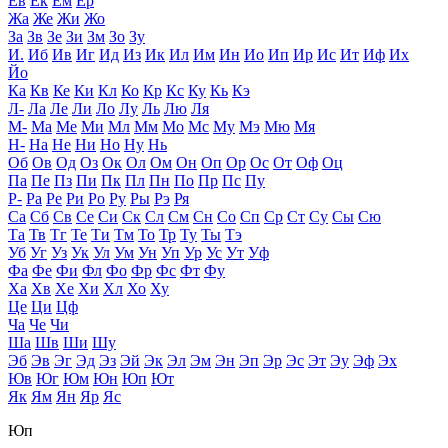
Ев
Ек
Ем
Ер
Жа
Же
Жи
Жо
За
Зв
Зе
Зи
Зм
Зо
Зу
И.
Иб
Ив
Иг
Ид
Из
Ик
Ил
Им
Ин
Ио
Ип
Ир
Ис
Ит
Иф
Их
Йо
Ка
Кв
Ке
Ки
Кл
Ко
Кр
Кс
Ку
Кь
Кэ
Л-
Ла
Ле
Ли
Ло
Лу
Ль
Лю
Ля
М-
Ма
Ме
Ми
Мл
Мм
Мо
Мс
Му
Мэ
Мю
Мя
Н-
На
Не
Ни
Но
Ну
Нь
Об
Ов
Од
Оз
Ок
Ол
Ом
Он
Оп
Ор
Ос
От
Оф
Оц
Па
Пе
Пз
Пи
Пк
Пл
Пн
По
Пр
Пс
Пу
Р-
Ра
Ре
Ри
Ро
Ру
Ры
Рэ
Ря
Са
Сб
Св
Се
Си
Ск
Сл
См
Сн
Со
Сп
Ср
Ст
Су
Сы
Сю
Та
Тв
Тг
Те
Ти
Тм
То
Тр
Ту
Ты
Тэ
Уб
Уг
Уз
Ук
Ул
Ум
Ун
Уп
Ур
Ус
Ут
Уф
Фа
Фе
Фи
Фл
Фо
Фр
Фс
Фт
Фу
Ха
Хв
Хе
Хи
Хл
Хо
Ху
Це
Ци
Цф
Ча
Че
Чи
Ша
Шв
Ши
Шу
Эб
Эв
Эг
Эд
Эз
Эй
Эк
Эл
Эм
Эн
Эп
Эр
Эс
Эт
Эу
Эф
Эх
Юв
Юг
Юм
Юн
Юп
Ют
Як
Ям
Ян
Яр
Яс
Юп