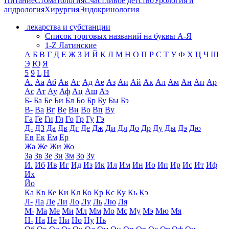
Питание
Стоматология
Счастливое детство
Урология и
андрология
Хирургия
Эндокринология
лекарства и субстанции
Список торговых названий на буквы А-Я
1-Z Латинские
А
Б
В
Г
Д
Е
Ж
З
И
Й
К
Л
М
Н
О
П
Р
С
Т
У
Ф
Х
Ц
Ч
Ш
Э
Ю
Я
5
9
L
H
А.
Аа
Аб
Ав
Аг
Ад
Ае
Аз
Аи
Ай
Ак
Ал
Ам
Ан
Ап
Ар
Ас
Ат
Ау
Аф
Ац
Аш
Аэ
Б-
Ба
Бе
Би
Бл
Бо
Бр
Бу
Бы
Бэ
В-
Ва
Вг
Ве
Ви
Во
Вп
Ву
Га
Ге
Ги
Гл
Го
Гр
Гу
Гэ
Д-
Д3
Да
Дв
Дг
Де
Дж
Ди
Дл
До
Др
Ду
Ды
Дэ
Дю
Ев
Ек
Ем
Ер
Жа
Же
Жи
Жо
За
Зв
Зе
Зи
Зм
Зо
Зу
И.
Иб
Ив
Иг
Ид
Из
Ик
Ил
Им
Ин
Ио
Ип
Ир
Ис
Ит
Иф
Их
Йо
Ка
Кв
Ке
Ки
Кл
Ко
Кр
Кс
Ку
Кь
Кэ
Л-
Ла
Ле
Ли
Ло
Лу
Ль
Лю
Ля
М-
Ма
Ме
Ми
Мл
Мм
Мо
Мс
Му
Мэ
Мю
Мя
Н-
На
Не
Ни
Но
Ну
Нь