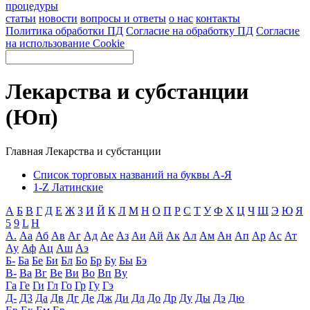
процедуры
статьи
новости
вопросы и ответы
о нас
контакты
Политика обработки ПД
Согласие на обработку ПД
Согласие
на использование Cookie
Лекарства и субстанции
(Юп)
Главная
Лекарства и субстанции
Список торговых названий на буквы А-Я
1-Z Латинские
А
Б
В
Г
Д
Е
Ж
З
И
Й
К
Л
М
Н
О
П
Р
С
Т
У
Ф
Х
Ц
Ч
Ш
Э
Ю
Я
5
9
L
H
А.
Аа
Аб
Ав
Аг
Ад
Ае
Аз
Аи
Ай
Ак
Ал
Ам
Ан
Ап
Ар
Ас
Ат
Ау
Аф
Ац
Аш
Аэ
Б-
Ба
Бе
Би
Бл
Бо
Бр
Бу
Бы
Бэ
В-
Ва
Вг
Ве
Ви
Во
Вп
Ву
Га
Ге
Ги
Гл
Го
Гр
Гу
Гэ
Д-
Д3
Да
Дв
Дг
Де
Дж
Ди
Дл
До
Др
Ду
Ды
Дэ
Дю