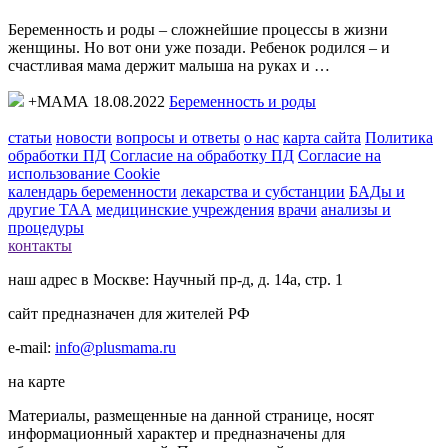
Беременность и роды – сложнейшие процессы в жизни
женщины. Но вот они уже позади. Ребенок родился – и
счастливая мама держит малыша на руках и …
+МАМА 18.08.2022
Беременность и роды
статьи
новости
вопросы и ответы
о нас
карта сайта
Политика
обработки ПД
Согласие на обработку ПД
Согласие на
использование Cookie
календарь беременности
лекарства и субстанции
БАДы и
другие ТАА
медицинские учреждения
врачи
анализы и
процедуры
контакты
наш адрес в Москве: Научный пр-д, д. 14а, стр. 1
сайт предназначен для жителей РФ
e-mail:
info@plusmama.ru
на карте
Материалы, размещенные на данной странице, носят
информационный характер и предназначены для