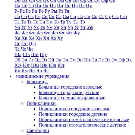
Об
Ов
Од
Оз
Ок
Ол
Ом
Он
Оп
Ор
Ос
От
Оф
Оц
Па
Пе
Пз
Пи
Пк
Пл
Пн
По
Пр
Пс
Пу
Р-
Ра
Ре
Ри
Ро
Ру
Ры
Рэ
Ря
Са
Сб
Св
Се
Си
Ск
Сл
См
Сн
Со
Сп
Ср
Ст
Су
Сы
Сю
Та
Тв
Тг
Те
Ти
Тм
То
Тр
Ту
Ты
Тэ
Уб
Уг
Уз
Ук
Ул
Ум
Ун
Уп
Ур
Ус
Ут
Уф
Фа
Фе
Фи
Фл
Фо
Фр
Фс
Фт
Фу
Ха
Хв
Хе
Хи
Хл
Хо
Ху
Це
Ци
Цф
Ча
Че
Чи
Ша
Шв
Ши
Шу
Эб
Эв
Эг
Эд
Эз
Эй
Эк
Эл
Эм
Эн
Эп
Эр
Эс
Эт
Эу
Эф
Эх
Юв
Юг
Юм
Юн
Юп
Ют
Як
Ям
Ян
Яр
Яс
медицинские учреждения
Больницы
Больницы городские взрослые
Больницы городские детские
Больницы специализированные
Поликлиники
Поликлиники городские взрослые
Поликлиники городские детские
Поликлиники стоматологические взрослые
Поликлиники стоматологические детские
Санатории