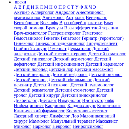
врачи
А
В
Г
Д
И
К
Л
М
Н
О
П
Р
С
Т
У
Ф
Х
Ч
Э
Акушер
Аллерголог
Андролог
Анестезиолог-
реаниматолог
Аритмолог
Артролог
Венеролог
Вертебролог
Врач лфк
Врач общей практики
Врач
скорой помощи
Врач узи
Врач эфферентной терапии
Врач-косметолог
Гастроэнтеролог
Гематолог
Гемостазиолог
Генетик
Гепатолог
Гериатр (геронтолог)
Гинеколог
Гинеколог-эндокринолог
Гирудотерапевт
Гнойный хирург
Гомеопат
Дерматолог
Детский
аллерголог
Детский гастроэнтеролог
Детский гематолог
Детский гинеколог
Детский дерматолог
Детский
дефектолог
Детский инфекционист
Детский кардиолог
Детский логопед
Детский лор
Детский массажист
Детский невролог
Детский нефролог
Детский онколог
Детский ортопед
Детский офтальмолог
Детский
психиатр
Детский психолог
Детский пульмонолог
Детский ревматолог
Детский стоматолог
Детский
уролог
Детский хирург
Детский эндокринолог
Диабетолог
Диетолог
Иммунолог
Инструктор лфк
Инфекционист
Кардиолог
Кардиохирург
Кинезиолог
Клинический фармаколог
Косметолог-эстетист
Лазерный хирург
Лимфолог
Лор
Малоинвазивный
хирург
Маммолог
Мануальный терапевт
Массажист
Миколог
Нарколог
Невролог
Нейропсихолог