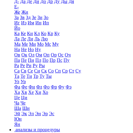
Д-
Да
Де
Ди
До
Др
Ду
Ды
Дя
Е-
Же
Жи
За
Зв
Зд
Зе
Зи
Зо
Иг
Из
Им
Ин
Ип
Йо
Ка
Ке
Ки
Кл
Ко
Кр
Ку
Ла
Ле
Ли
Ль
Лю
Ма
Ме
Ми
Мо
Мс
Му
На
Не
Но
Ну
Ов
Ок
Ол
Ом
Оп
Ор
Ос
Оч
Па
Пе
Пи
Пл
По
Пр
Пс
Пу
Ра
Ре
Ри
Ру
Ры
Са
Св
Се
Си
Ск
Со
Сп
Ср
Ст
Су
Та
Те
Ти
Тр
Ту
Ты
Ул
Ур
Фа
Фе
Фи
Фл
Фо
Фр
Фу
Фэ
Ха
Хв
Хе
Хи
Хо
Це
Ци
Ча
Че
Ша
Ши
Эй
Эк
Эл
Эн
Эр
Эс
Юн
Ян
анализы и процедуры