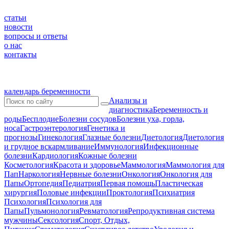
статьи
новости
вопросы и ответы
о нас
контакты
календарь беременности
Анализы и
диагностика
Беременность и
роды
Бесплодие
Болезни сосудов
Болезни уха, горла,
носа
Гастроэнтерология
Генетика и
прогнозы
Гинекология
Глазные болезни
Диетология
Диетология
и грудное вскармливание
Иммунология
Инфекционные
болезни
Кардиология
Кожные болезни
Косметология
Красота и здоровье
Маммология
Маммология для
Пап
Наркология
Нервные болезни
Онкология
Онкология для
Папы
Ортопедия
Педиатрия
Первая помощь
Пластическая
хирургия
Половые инфекции
Проктология
Психиатрия
Психология
Психология для
Папы
Пульмонология
Ревматология
Репродуктивная система
мужчины
Сексология
Спорт, Отдых,