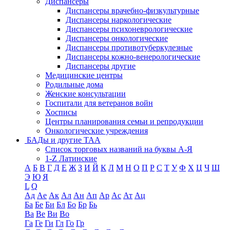
Диспансеры
Диспансеры врачебно-физкультурные
Диспансеры наркологические
Диспансеры психоневрологические
Диспансеры онкологические
Диспансеры противотуберкулезные
Диспансеры кожно-венерологические
Диспансеры другие
Медицинские центры
Родильные дома
Женские консультации
Госпитали для ветеранов войн
Хосписы
Центры планирования семьи и репродукции
Онкологические учреждения
БАДы и другие ТАА
Список торговых названий на буквы А-Я
1-Z Латинские
А
Б
В
Г
Д
Е
Ж
З
И
Й
К
Л
М
Н
О
П
Р
С
Т
У
Ф
Х
Ц
Ч
Ш
Э
Ю
Я
L
Q
Ад
Ае
Ак
Ал
Ан
Ап
Ар
Ас
Ат
Ац
Ба
Бе
Би
Бл
Бо
Бр
Бь
Ва
Ве
Ви
Во
Га
Ге
Ги
Гл
Го
Гр