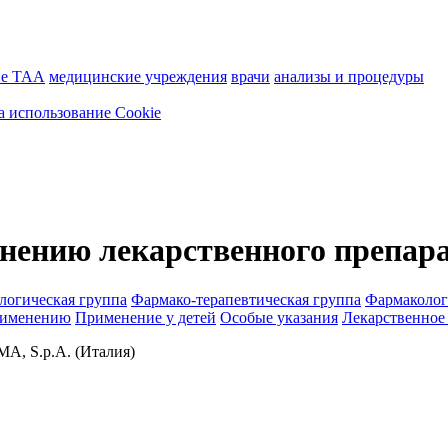
ие ТАА
медицинские учреждения
врачи
анализы и процедуры
а использование Cookie
нению лекарственного препар
логическая группа
Фармако-терапевтическая группа
Фармаколог
рименению
Применение у детей
Особые указания
Лекарственное
, S.p.A. (Италия)