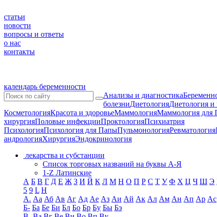
статьи
новости
вопросы и ответы
о нас
контакты
календарь беременности
Анализы и диагностика
Беременно
болезни
Диетология
Диетология и
Косметология
Красота и здоровье
Маммология
Маммология для 
хирургия
Половые инфекции
Проктология
Психиатрия
Психология
Психология для Папы
Пульмонология
Ревматология
андрология
Хирургия
Эндокринология
лекарства и субстанции
Список торговых названий на буквы А-Я
1-Z Латинские
А
Б
В
Г
Д
Е
Ж
З
И
Й
К
Л
М
Н
О
П
Р
С
Т
У
Ф
Х
Ц
Ч
Ш
Э
5
9
L
H
А.
Аа
Аб
Ав
Аг
Ад
Ае
Аз
Аи
Ай
Ак
Ал
Ам
Ан
Ап
Ар
Ас
Б-
Ба
Бе
Би
Бл
Бо
Бр
Бу
Бы
Бэ
В-
Ва
Вг
Ве
Ви
Во
Вп
Ву