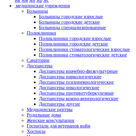
Як
Ям
Ян
Яр
Яс
медицинские учреждения
Больницы
Больницы городские взрослые
Больницы городские детские
Больницы специализированные
Поликлиники
Поликлиники городские взрослые
Поликлиники городские детские
Поликлиники стоматологические взрослые
Поликлиники стоматологические детские
Санатории
Диспансеры
Диспансеры врачебно-физкультурные
Диспансеры наркологические
Диспансеры психоневрологические
Диспансеры онкологические
Диспансеры противотуберкулезные
Диспансеры кожно-венерологические
Диспансеры другие
Медицинские центры
Родильные дома
Женские консультации
Госпитали для ветеранов войн
Хосписы