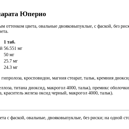
епарата Юперио
м оттенком цвета, овальные двояковыпуклые, с фаской, без риск
ета.
1 таб.
ей
56.551 мг
50 мг
25.7 мг
24.3 мг
 гипролоза, кросповидон, магния стеарат, тальк, кремния диокс
лоза, титана диоксид, макрогол 4000, тальк), премикс оболочки
, краситель железа оксид черный, макрогол 4000, тальк).
та с фаской, овальные, двояковыпуклые, без риски; на одной сто