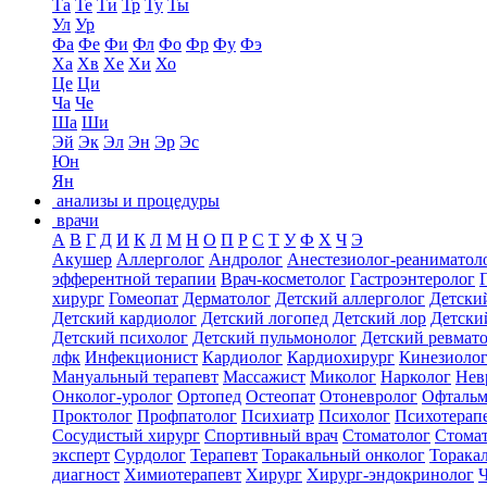
Та
Те
Ти
Тр
Ту
Ты
Ул
Ур
Фа
Фе
Фи
Фл
Фо
Фр
Фу
Фэ
Ха
Хв
Хе
Хи
Хо
Це
Ци
Ча
Че
Ша
Ши
Эй
Эк
Эл
Эн
Эр
Эс
Юн
Ян
анализы и процедуры
врачи
А
В
Г
Д
И
К
Л
М
Н
О
П
Р
С
Т
У
Ф
Х
Ч
Э
Акушер
Аллерголог
Андролог
Анестезиолог-реаниматол
эфферентной терапии
Врач-косметолог
Гастроэнтеролог
хирург
Гомеопат
Дерматолог
Детский аллерголог
Детски
Детский кардиолог
Детский логопед
Детский лор
Детски
Детский психолог
Детский пульмонолог
Детский ревмат
лфк
Инфекционист
Кардиолог
Кардиохирург
Кинезиоло
Мануальный терапевт
Массажист
Миколог
Нарколог
Нев
Онколог-уролог
Ортопед
Остеопат
Отоневролог
Офтальм
Проктолог
Профпатолог
Психиатр
Психолог
Психотерап
Сосудистый хирург
Спортивный врач
Стоматолог
Стомат
эксперт
Сурдолог
Терапевт
Торакальный онколог
Торака
диагност
Химиотерапевт
Хирург
Хирург-эндокринолог
Ч