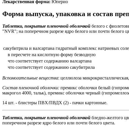
Лекарственная форма:
Юперио
Форма выпуска, упаковка и состав пр
Таблетки, покрытые пленочной оболочкой
белого с фиолетовы
"NVR"; на поперечном разрезе ядро белого или почти белого цв
сакубитрила и валсартана гидратный комплекс натриевых сол
в пересчете на кислотную форму безводную
что соответствует содержанию валсартана
что соответствует содержанию сакубитрила
Вспомогательные вещества
: целлюлоза микрокристаллическая,
Состав пленочной оболочки:
премикс оболочки белый (гипромел
макрогол 4000, тальк), премикс оболочки черный (гипромеллоза
14 шт. - блистеры ПВХ/ПВДХ (2) - пачки картонные.
Таблетки, покрытые пленочной оболочкой
бледно-желтого цве
поперечном разрезе ядро белого или почти белого цвета.