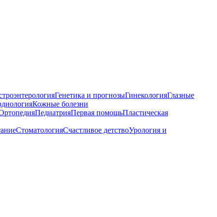
строэнтерология
Генетика и прогнозы
Гинекология
Глазные
рдиология
Кожные болезни
Ортопедия
Педиатрия
Первая помощь
Пластическая
тание
Стоматология
Счастливое детство
Урология и