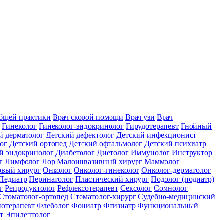
общей практики
Врач скорой помощи
Врач узи
Врач
Гинеколог
Гинеколог-эндокринолог
Гирудотерапевт
Гнойный
й дерматолог
Детский дефектолог
Детский инфекционист
ог
Детский ортопед
Детский офтальмолог
Детский психиатр
й эндокринолог
Диабетолог
Диетолог
Иммунолог
Инструктор
г
Лимфолог
Лор
Малоинвазивный хирург
Маммолог
вый хирург
Онколог
Онколог-гинеколог
Онколог-дерматолог
Педиатр
Перинатолог
Пластический хирург
Подолог (подиатр)
г
Репродуктолог
Рефлексотерапевт
Сексолог
Сомнолог
Стоматолог-ортопед
Стоматолог-хирург
Судебно-медицинский
отерапевт
Флеболог
Фониатр
Фтизиатр
Функциональный
т
Эпилептолог