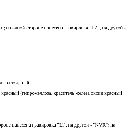
и; на одной стороне нанесена гравировка "LZ", на другой -
ид коллоидный.
 красный (гипромеллоза, краситель железа оксид красный,
роне нанесена гравировка "Ll", на другой - "NVR"; на