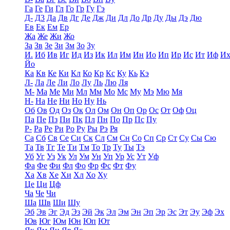
Га
Ге
Ги
Гл
Го
Гр
Гу
Гэ
Д-
Д3
Да
Дв
Дг
Де
Дж
Ди
Дл
До
Др
Ду
Ды
Дэ
Дю
Ев
Ек
Ем
Ер
Жа
Же
Жи
Жо
За
Зв
Зе
Зи
Зм
Зо
Зу
И.
Иб
Ив
Иг
Ид
Из
Ик
Ил
Им
Ин
Ио
Ип
Ир
Ис
Ит
Иф
И
Йо
Ка
Кв
Ке
Ки
Кл
Ко
Кр
Кс
Ку
Кь
Кэ
Л-
Ла
Ле
Ли
Ло
Лу
Ль
Лю
Ля
М-
Ма
Ме
Ми
Мл
Мм
Мо
Мс
Му
Мэ
Мю
Мя
Н-
На
Не
Ни
Но
Ну
Нь
Об
Ов
Од
Оз
Ок
Ол
Ом
Он
Оп
Ор
Ос
От
Оф
Оц
Па
Пе
Пз
Пи
Пк
Пл
Пн
По
Пр
Пс
Пу
Р-
Ра
Ре
Ри
Ро
Ру
Ры
Рэ
Ря
Са
Сб
Св
Се
Си
Ск
Сл
См
Сн
Со
Сп
Ср
Ст
Су
Сы
Сю
Та
Тв
Тг
Те
Ти
Тм
То
Тр
Ту
Ты
Тэ
Уб
Уг
Уз
Ук
Ул
Ум
Ун
Уп
Ур
Ус
Ут
Уф
Фа
Фе
Фи
Фл
Фо
Фр
Фс
Фт
Фу
Ха
Хв
Хе
Хи
Хл
Хо
Ху
Це
Ци
Цф
Ча
Че
Чи
Ша
Шв
Ши
Шу
Эб
Эв
Эг
Эд
Эз
Эй
Эк
Эл
Эм
Эн
Эп
Эр
Эс
Эт
Эу
Эф
Эх
Юв
Юг
Юм
Юн
Юп
Ют