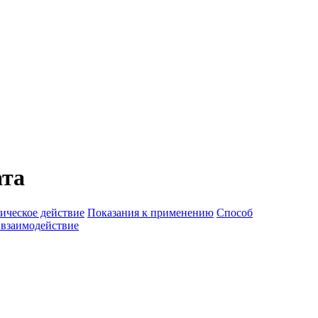
ата
ическое действие
Показания к применению
Способ
 взаимодействие