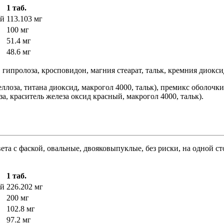
1 таб.
ей
113.103 мг
100 мг
51.4 мг
48.6 мг
 гипролоза, кросповидон, магния стеарат, тальк, кремния диокс
лоза, титана диоксид, макрогол 4000, тальк), премикс оболочки
а, краситель железа оксид красный, макрогол 4000, тальк).
ета с фаской, овальные, двояковыпуклые, без риски, на одной ст
1 таб.
ей
226.202 мг
200 мг
102.8 мг
97.2 мг