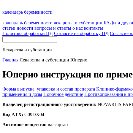
календарь беременности
календарь беременности
лекарства и субстанции
БАДы и друг
статьи
новости
вопросы и ответы
о нас
контакты
Политика обработки ПД
Согласие на обработку ПД
Согласие н
Лекарства и субстанции
Главная
Лекарства и субстанции
Юперио
Юперио инструкция по приме
Форма выпуска, упаковка и состав препарата
Клинико-фармако
применения и дозы
Побочное действие
Противопоказания к п
Владелец регистрационного удостоверения:
NOVARTIS FARMA
Код ATX:
C09DX04
Активное вещество:
валсартан