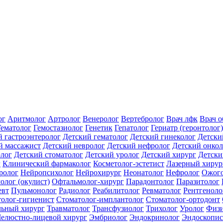
ог
Аритмолог
Артролог
Венеролог
Вертебролог
Врач лфк
Врач 
Гематолог
Гемостазиолог
Генетик
Гепатолог
Гериатр (геронтолог)
й гастроэнтеролог
Детский гематолог
Детский гинеколог
Детски
й массажист
Детский невролог
Детский нефролог
Детский онкол
олог
Детский стоматолог
Детский уролог
Детский хирург
Детски
г
Клинический фармаколог
Косметолог-эстетист
Лазерный хирур
ролог
Нейропсихолог
Нейрохирург
Неонатолог
Нефролог
Ожого
олог (окулист)
Офтальмолог-хирург
Парадонтолог
Паразитолог
евт
Пульмонолог
Радиолог
Реабилитолог
Ревматолог
Рентгеноло
олог-гигиенист
Стоматолог-имплантолог
Стоматолог-ортодонт
льный хирург
Травматолог
Трансфузиолог
Трихолог
Уролог
Физи
елюстно-лицевой хирург
Эмбриолог
Эндокринолог
Эндоскопис