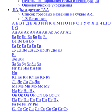
Центры планирования семьи и репродукции
Онкологические учреждения
БАДы и другие ТАА
Список торговых названий на буквы А-Я
1-Z Латинские
А
Б
В
Г
Д
Е
Ж
З
И
Й
К
Л
М
Н
О
П
Р
С
Т
У
Ф
Х
Ц
Ч
Ш
Э
L
Q
Ад
Ае
Ак
Ал
Ан
Ап
Ар
Ас
Ат
Ац
Ба
Бе
Би
Бл
Бо
Бр
Бь
Ва
Ве
Ви
Во
Га
Ге
Ги
Гл
Го
Гр
Д-
Да
Де
Ди
До
Др
Ду
Ды
Дя
Е-
Же
Жи
За
Зв
Зд
Зе
Зи
Зо
Иг
Из
Им
Ин
Ип
Йо
Ка
Ке
Ки
Кл
Ко
Кр
Ку
Ла
Ле
Ли
Ль
Лю
Ма
Ме
Ми
Мо
Мс
Му
На
Не
Но
Ну
Ов
Ок
Ол
Ом
Оп
Ор
Ос
Оч
Па
Пе
Пи
Пл
По
Пр
Пс
Пу
Ра
Ре
Ри
Ру
Ры
Са
Св
Се
Си
Ск
Со
Сп
Ср
Ст
Су