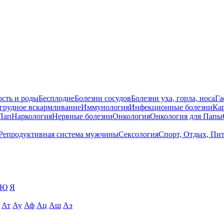
сть и роды
Бесплодие
Болезни сосудов
Болезни уха, горла, носа
Га
 грудное вскармливание
Иммунология
Инфекционные болезни
Ка
Пап
Наркология
Нервные болезни
Онкология
Онкология для Папы
Репродуктивная система мужчины
Сексология
Спорт, Отдых, Пи
Ю
Я
Ат
Ау
Аф
Ац
Аш
Аэ