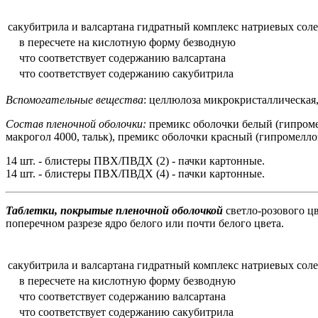
сакубитрила и валсартана гидратный комплекс натриевых сол
в пересчете на кислотную форму безводную
что соответствует содержанию валсартана
что соответствует содержанию сакубитрила
Вспомогательные вещества
: целлюлоза микрокристаллическая,
Состав пленочной оболочки:
премикс оболочки белый (гипромел
макрогол 4000, тальк), премикс оболочки красный (гипромеллоз
14 шт. - блистеры ПВХ/ПВДХ (2) - пачки картонные.
14 шт. - блистеры ПВХ/ПВДХ (4) - пачки картонные.
Таблетки, покрытые пленочной оболочкой
светло-розового цв
поперечном разрезе ядро белого или почти белого цвета.
сакубитрила и валсартана гидратный комплекс натриевых сол
в пересчете на кислотную форму безводную
что соответствует содержанию валсартана
что соответствует содержанию сакубитрила