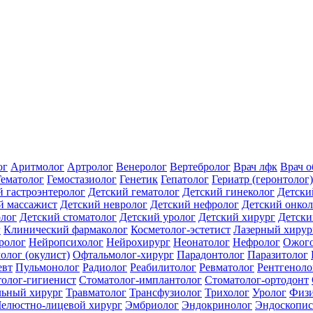
ог
Аритмолог
Артролог
Венеролог
Вертебролог
Врач лфк
Врач 
Гематолог
Гемостазиолог
Генетик
Гепатолог
Гериатр (геронтолог)
й гастроэнтеролог
Детский гематолог
Детский гинеколог
Детски
й массажист
Детский невролог
Детский нефролог
Детский онкол
олог
Детский стоматолог
Детский уролог
Детский хирург
Детски
г
Клинический фармаколог
Косметолог-эстетист
Лазерный хирур
ролог
Нейропсихолог
Нейрохирург
Неонатолог
Нефролог
Ожого
олог (окулист)
Офтальмолог-хирург
Парадонтолог
Паразитолог
евт
Пульмонолог
Радиолог
Реабилитолог
Ревматолог
Рентгеноло
олог-гигиенист
Стоматолог-имплантолог
Стоматолог-ортодонт
льный хирург
Травматолог
Трансфузиолог
Трихолог
Уролог
Физи
елюстно-лицевой хирург
Эмбриолог
Эндокринолог
Эндоскопис