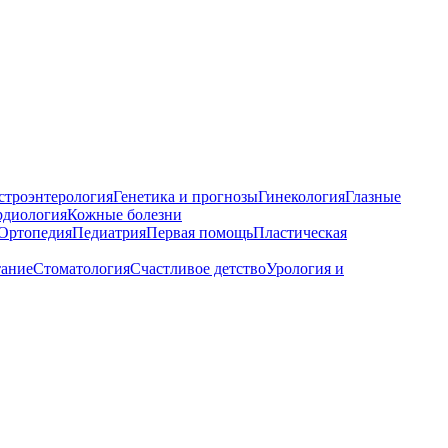
строэнтерология
Генетика и прогнозы
Гинекология
Глазные
рдиология
Кожные болезни
Ортопедия
Педиатрия
Первая помощь
Пластическая
тание
Стоматология
Счастливое детство
Урология и