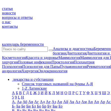
статьи
новости
вопросы и ответы
о нас
контакты
календарь беременности
Анализы и диагностика
Беременно
болезни
Диетология
Диетология и
Косметология
Красота и здоровье
Маммология
Маммология для 
хирургия
Половые инфекции
Проктология
Психиатрия
Психология
Психология для Папы
Пульмонология
Ревматология
андрология
Хирургия
Эндокринология
лекарства и субстанции
Список торговых названий на буквы А-Я
1-Z Латинские
А
Б
В
Г
Д
Е
Ж
З
И
Й
К
Л
М
Н
О
П
Р
С
Т
У
Ф
Х
Ц
Ч
Ш
Э
5
9
L
H
А.
Аа
Аб
Ав
Аг
Ад
Ае
Аз
Аи
Ай
Ак
Ал
Ам
Ан
Ап
Ар
Ас
Б-
Ба
Бе
Би
Бл
Бо
Бр
Бу
Бы
Бэ
В-
Ва
Вг
Ве
Ви
Во
Вп
Ву