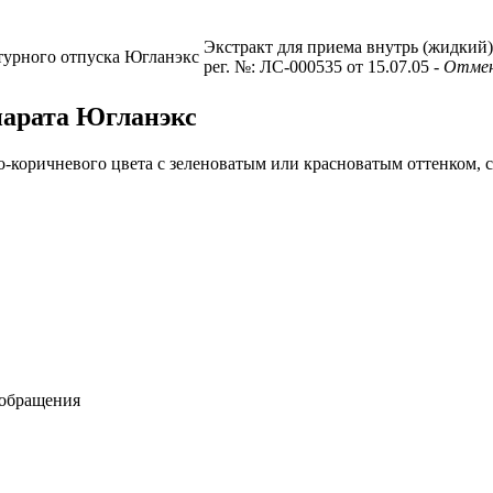
Экстракт для приема внутрь (жидкий)
турного отпуска
Югланэкс
рег. №: ЛС-000535 от 15.07.05
- Отмен
парата Югланэкс
-коричневого цвета с зеленоватым или красноватым оттенком, 
ообращения