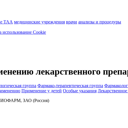
ие ТАА
медицинские учреждения
врачи
анализы и процедуры
а использование Cookie
менению лекарственного препа
логическая группа
Фармако-терапевтическая группа
Фармаколог
рименению
Применение у детей
Особые указания
Лекарственное
ОФАРМ, ЗАО (Россия)