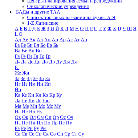
Центры планирования семьи и репродукции
Онкологические учреждения
БАДы и другие ТАА
Список торговых названий на буквы А-Я
1-Z Латинские
А
Б
В
Г
Д
Е
Ж
З
И
Й
К
Л
М
Н
О
П
Р
С
Т
У
Ф
Х
Ц
Ч
Ш
Э
L
Q
Ад
Ае
Ак
Ал
Ан
Ап
Ар
Ас
Ат
Ац
Ба
Бе
Би
Бл
Бо
Бр
Бь
Ва
Ве
Ви
Во
Га
Ге
Ги
Гл
Го
Гр
Д-
Да
Де
Ди
До
Др
Ду
Ды
Дя
Е-
Же
Жи
За
Зв
Зд
Зе
Зи
Зо
Иг
Из
Им
Ин
Ип
Йо
Ка
Ке
Ки
Кл
Ко
Кр
Ку
Ла
Ле
Ли
Ль
Лю
Ма
Ме
Ми
Мо
Мс
Му
На
Не
Но
Ну
Ов
Ок
Ол
Ом
Оп
Ор
Ос
Оч
Па
Пе
Пи
Пл
По
Пр
Пс
Пу
Ра
Ре
Ри
Ру
Ры
Са
Св
Се
Си
Ск
Со
Сп
Ср
Ст
Су