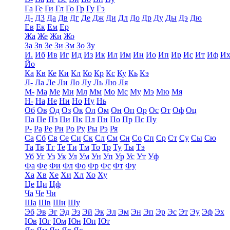
Га
Ге
Ги
Гл
Го
Гр
Гу
Гэ
Д-
Д3
Да
Дв
Дг
Де
Дж
Ди
Дл
До
Др
Ду
Ды
Дэ
Дю
Ев
Ек
Ем
Ер
Жа
Же
Жи
Жо
За
Зв
Зе
Зи
Зм
Зо
Зу
И.
Иб
Ив
Иг
Ид
Из
Ик
Ил
Им
Ин
Ио
Ип
Ир
Ис
Ит
Иф
И
Йо
Ка
Кв
Ке
Ки
Кл
Ко
Кр
Кс
Ку
Кь
Кэ
Л-
Ла
Ле
Ли
Ло
Лу
Ль
Лю
Ля
М-
Ма
Ме
Ми
Мл
Мм
Мо
Мс
Му
Мэ
Мю
Мя
Н-
На
Не
Ни
Но
Ну
Нь
Об
Ов
Од
Оз
Ок
Ол
Ом
Он
Оп
Ор
Ос
От
Оф
Оц
Па
Пе
Пз
Пи
Пк
Пл
Пн
По
Пр
Пс
Пу
Р-
Ра
Ре
Ри
Ро
Ру
Ры
Рэ
Ря
Са
Сб
Св
Се
Си
Ск
Сл
См
Сн
Со
Сп
Ср
Ст
Су
Сы
Сю
Та
Тв
Тг
Те
Ти
Тм
То
Тр
Ту
Ты
Тэ
Уб
Уг
Уз
Ук
Ул
Ум
Ун
Уп
Ур
Ус
Ут
Уф
Фа
Фе
Фи
Фл
Фо
Фр
Фс
Фт
Фу
Ха
Хв
Хе
Хи
Хл
Хо
Ху
Це
Ци
Цф
Ча
Че
Чи
Ша
Шв
Ши
Шу
Эб
Эв
Эг
Эд
Эз
Эй
Эк
Эл
Эм
Эн
Эп
Эр
Эс
Эт
Эу
Эф
Эх
Юв
Юг
Юм
Юн
Юп
Ют