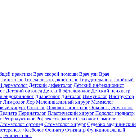
общей практики
Врач скорой помощи
Врач узи
Врач
Гинеколог
Гинеколог-эндокринолог
Гирудотерапевт
Гнойный
й дерматолог
Детский дефектолог
Детский инфекционист
ог
Детский ортопед
Детский офтальмолог
Детский психиатр
й эндокринолог
Диабетолог
Диетолог
Иммунолог
Инструктор
г
Лимфолог
Лор
Малоинвазивный хирург
Маммолог
вый хирург
Онколог
Онколог-гинеколог
Онколог-дерматолог
Педиатр
Перинатолог
Пластический хирург
Подолог (подиатр)
г
Репродуктолог
Рефлексотерапевт
Сексолог
Сомнолог
Стоматолог-ортопед
Стоматолог-хирург
Судебно-медицинский
отерапевт
Флеболог
Фониатр
Фтизиатр
Функциональный
т
Эпилептолог