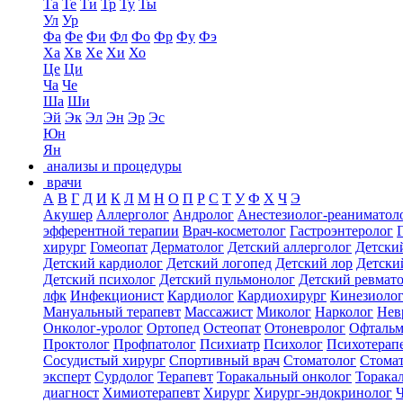
Та
Те
Ти
Тр
Ту
Ты
Ул
Ур
Фа
Фе
Фи
Фл
Фо
Фр
Фу
Фэ
Ха
Хв
Хе
Хи
Хо
Це
Ци
Ча
Че
Ша
Ши
Эй
Эк
Эл
Эн
Эр
Эс
Юн
Ян
анализы и процедуры
врачи
А
В
Г
Д
И
К
Л
М
Н
О
П
Р
С
Т
У
Ф
Х
Ч
Э
Акушер
Аллерголог
Андролог
Анестезиолог-реаниматол
эфферентной терапии
Врач-косметолог
Гастроэнтеролог
хирург
Гомеопат
Дерматолог
Детский аллерголог
Детски
Детский кардиолог
Детский логопед
Детский лор
Детски
Детский психолог
Детский пульмонолог
Детский ревмат
лфк
Инфекционист
Кардиолог
Кардиохирург
Кинезиоло
Мануальный терапевт
Массажист
Миколог
Нарколог
Нев
Онколог-уролог
Ортопед
Остеопат
Отоневролог
Офтальм
Проктолог
Профпатолог
Психиатр
Психолог
Психотерап
Сосудистый хирург
Спортивный врач
Стоматолог
Стомат
эксперт
Сурдолог
Терапевт
Торакальный онколог
Торака
диагност
Химиотерапевт
Хирург
Хирург-эндокринолог
Ч