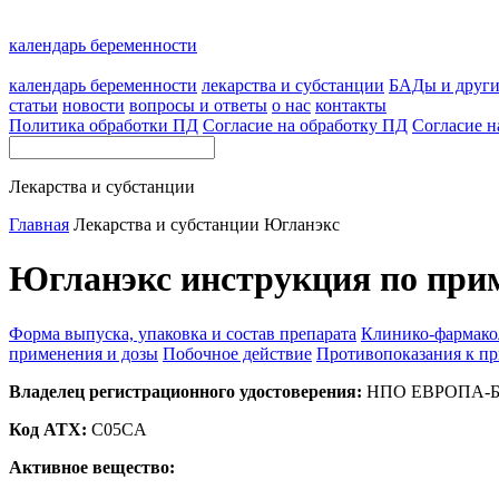
календарь беременности
календарь беременности
лекарства и субстанции
БАДы и друг
статьи
новости
вопросы и ответы
о нас
контакты
Политика обработки ПД
Согласие на обработку ПД
Согласие н
Лекарства и субстанции
Главная
Лекарства и субстанции
Югланэкс
Югланэкс инструкция по при
Форма выпуска, упаковка и состав препарата
Клинико-фармако
применения и дозы
Побочное действие
Противопоказания к п
Владелец регистрационного удостоверения:
НПО ЕВРОПА-БИ
Код ATX:
C05CA
Активное вещество: