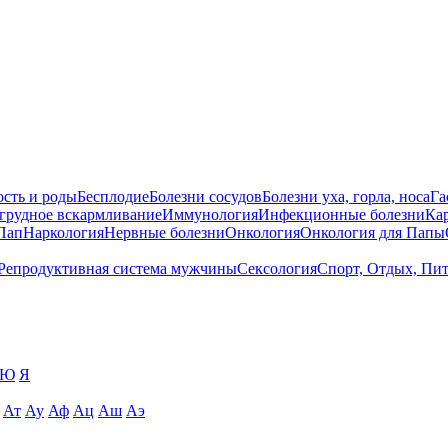
сть и роды
Бесплодие
Болезни сосудов
Болезни уха, горла, носа
Га
 грудное вскармливание
Иммунология
Инфекционные болезни
Ка
Пап
Наркология
Нервные болезни
Онкология
Онкология для Папы
Репродуктивная система мужчины
Сексология
Спорт, Отдых, Пи
Ю
Я
Ат
Ау
Аф
Ац
Аш
Аэ