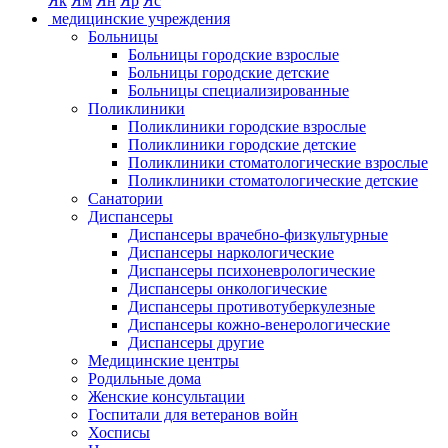
Як
Ям
Ян
Яр
Яс
медицинские учреждения
Больницы
Больницы городские взрослые
Больницы городские детские
Больницы специализированные
Поликлиники
Поликлиники городские взрослые
Поликлиники городские детские
Поликлиники стоматологические взрослые
Поликлиники стоматологические детские
Санатории
Диспансеры
Диспансеры врачебно-физкультурные
Диспансеры наркологические
Диспансеры психоневрологические
Диспансеры онкологические
Диспансеры противотуберкулезные
Диспансеры кожно-венерологические
Диспансеры другие
Медицинские центры
Родильные дома
Женские консультации
Госпитали для ветеранов войн
Хосписы