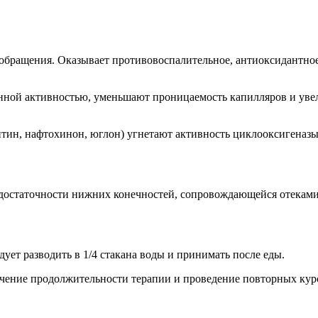
бращения. Оказывает противовоспалительное, антиоксидантное
инной активностью, уменьшают проницаемость капилляров и ув
итин, нафтохинон, юглон) угнетают активность циклооксигеназ
едостаточности нижних конечностей, сопровождающейся отеками
дует разводить в 1/4 стакана воды и принимать после еды.
ичение продолжительности терапии и проведение повторных кур