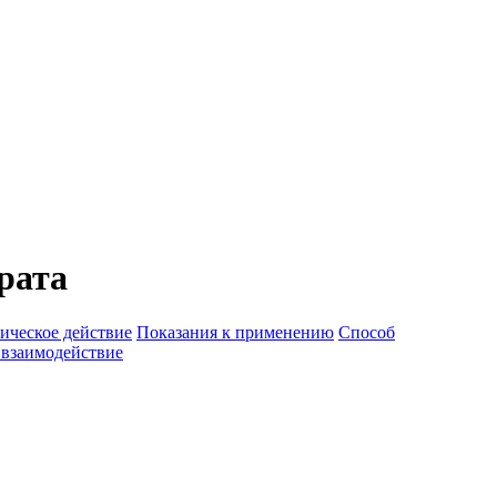
рата
ическое действие
Показания к применению
Способ
 взаимодействие