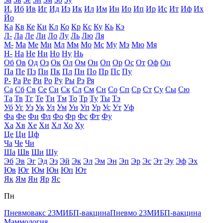
И.
Иб
Ив
Иг
Ид
Из
Ик
Ил
Им
Ин
Ио
Ип
Ир
Ис
Ит
Иф
Их
Йо
Ка
Кв
Ке
Ки
Кл
Ко
Кр
Кс
Ку
Кь
Кэ
Л-
Ла
Ле
Ли
Ло
Лу
Ль
Лю
Ля
М-
Ма
Ме
Ми
Мл
Мм
Мо
Мс
Му
Мэ
Мю
Мя
Н-
На
Не
Ни
Но
Ну
Нь
Об
Ов
Од
Оз
Ок
Ол
Ом
Он
Оп
Ор
Ос
От
Оф
Оц
Па
Пе
Пз
Пи
Пк
Пл
Пн
По
Пр
Пс
Пу
Р-
Ра
Ре
Ри
Ро
Ру
Ры
Рэ
Ря
Са
Сб
Св
Се
Си
Ск
Сл
См
Сн
Со
Сп
Ср
Ст
Су
Сы
Сю
Та
Тв
Тг
Те
Ти
Тм
То
Тр
Ту
Ты
Тэ
Уб
Уг
Уз
Ук
Ул
Ум
Ун
Уп
Ур
Ус
Ут
Уф
Фа
Фе
Фи
Фл
Фо
Фр
Фс
Фт
Фу
Ха
Хв
Хе
Хи
Хл
Хо
Ху
Це
Ци
Цф
Ча
Че
Чи
Ша
Шв
Ши
Шу
Эб
Эв
Эг
Эд
Эз
Эй
Эк
Эл
Эм
Эн
Эп
Эр
Эс
Эт
Эу
Эф
Эх
Юв
Юг
Юм
Юн
Юп
Ют
Як
Ям
Ян
Яр
Яс
Пн
Пневмовакс 23
МИБП-вакцина
Пневмо 23
МИБП-вакцина
Маммология