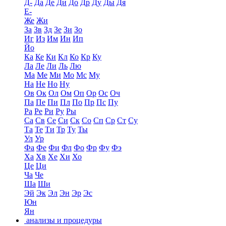
Д-
Да
Де
Ди
До
Др
Ду
Ды
Дя
Е-
Же
Жи
За
Зв
Зд
Зе
Зи
Зо
Иг
Из
Им
Ин
Ип
Йо
Ка
Ке
Ки
Кл
Ко
Кр
Ку
Ла
Ле
Ли
Ль
Лю
Ма
Ме
Ми
Мо
Мс
Му
На
Не
Но
Ну
Ов
Ок
Ол
Ом
Оп
Ор
Ос
Оч
Па
Пе
Пи
Пл
По
Пр
Пс
Пу
Ра
Ре
Ри
Ру
Ры
Са
Св
Се
Си
Ск
Со
Сп
Ср
Ст
Су
Та
Те
Ти
Тр
Ту
Ты
Ул
Ур
Фа
Фе
Фи
Фл
Фо
Фр
Фу
Фэ
Ха
Хв
Хе
Хи
Хо
Це
Ци
Ча
Че
Ша
Ши
Эй
Эк
Эл
Эн
Эр
Эс
Юн
Ян
анализы и процедуры