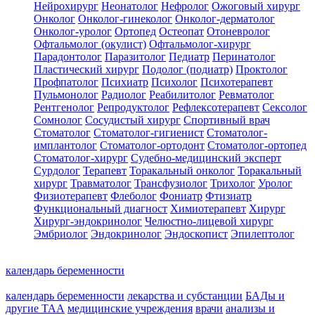
Нейрохирург
Неонатолог
Нефролог
Ожоговый хирург
Онколог
Онколог-гинеколог
Онколог-дерматолог
Онколог-уролог
Ортопед
Остеопат
Отоневролог
Офтальмолог (окулист)
Офтальмолог-хирург
Парадонтолог
Паразитолог
Педиатр
Перинатолог
Пластический хирург
Подолог (подиатр)
Проктолог
Профпатолог
Психиатр
Психолог
Психотерапевт
Пульмонолог
Радиолог
Реабилитолог
Ревматолог
Рентгенолог
Репродуктолог
Рефлексотерапевт
Сексолог
Сомнолог
Сосудистый хирург
Спортивный врач
Стоматолог
Стоматолог-гигиенист
Стоматолог-
имплантолог
Стоматолог-ортодонт
Стоматолог-ортопед
Стоматолог-хирург
Судебно-медицинский эксперт
Сурдолог
Терапевт
Торакальный онколог
Торакальный
хирург
Травматолог
Трансфузиолог
Трихолог
Уролог
Физиотерапевт
Флеболог
Фониатр
Фтизиатр
Функциональный диагност
Химиотерапевт
Хирург
Хирург-эндокринолог
Челюстно-лицевой хирург
Эмбриолог
Эндокринолог
Эндоскопист
Эпилептолог
календарь беременности
календарь беременности
лекарства и субстанции
БАДы и
другие ТАА
медицинские учреждения
врачи
анализы и