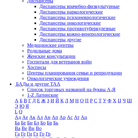
Диспансеры
Диспансеры врачебно-физкультурные
Диспансеры наркологические
Диспансеры психоневрологические
Диспансеры онкологические
Диспансеры противотуберкулезные
Диспансеры кожно-венерологические
Диспансеры другие
Медицинские центры
Родильные дома
Женские консультации
Госпитали для ветеранов войн
Хосписы
Центры планирования семьи и репродукции
Онкологические учреждения
БАДы и другие ТАА
Список торговых названий на буквы А-Я
1-Z Латинские
А
Б
В
Г
Д
Е
Ж
З
И
Й
К
Л
М
Н
О
П
Р
С
Т
У
Ф
Х
Ц
Ч
Ш
Э
Ю
Я
L
Q
Ад
Ае
Ак
Ал
Ан
Ап
Ар
Ас
Ат
Ац
Ба
Бе
Би
Бл
Бо
Бр
Бь
Ва
Ве
Ви
Во
Га
Ге
Ги
Гл
Го
Гр