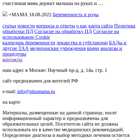
счастливая мама держит малыша на руках и …
+МАМА 18.08.2022
Беременность и роды
статьи
новости
вопросы и ответы
о нас
карта сайта
Политика
обработки ПД
Согласие на обработку ПД
Согласие на
использование Cookie
календарь беременности
лекарства и субстанции
БАДы и
другие ТАА
медицинские учреждения
врачи
анализы и
процедуры
контакты
наш адрес в Москве: Научный пр-д, д. 14а, стр. 1
сайт предназначен для жителей РФ
e-mail:
info@plusmama.ru
на карте
Материалы, размещенные на данной странице, носят
информационный характер и предназначены для
образовательных целей. Посетители сайта не должны
использовать их в качестве медицинских рекомендаций.
Определение диагноза и выбор методики лечения остается