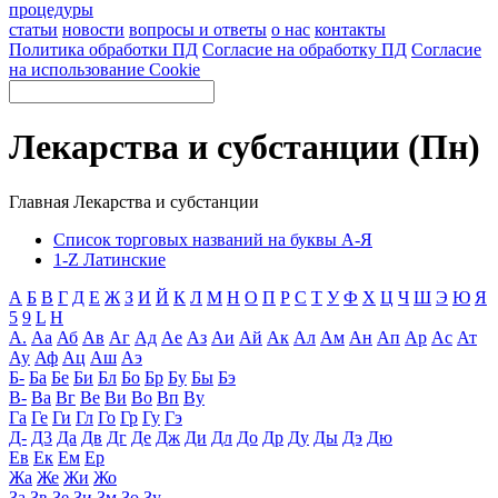
процедуры
статьи
новости
вопросы и ответы
о нас
контакты
Политика обработки ПД
Согласие на обработку ПД
Согласие
на использование Cookie
Лекарства и субстанции (Пн)
Главная
Лекарства и субстанции
Список торговых названий на буквы А-Я
1-Z Латинские
А
Б
В
Г
Д
Е
Ж
З
И
Й
К
Л
М
Н
О
П
Р
С
Т
У
Ф
Х
Ц
Ч
Ш
Э
Ю
Я
5
9
L
H
А.
Аа
Аб
Ав
Аг
Ад
Ае
Аз
Аи
Ай
Ак
Ал
Ам
Ан
Ап
Ар
Ас
Ат
Ау
Аф
Ац
Аш
Аэ
Б-
Ба
Бе
Би
Бл
Бо
Бр
Бу
Бы
Бэ
В-
Ва
Вг
Ве
Ви
Во
Вп
Ву
Га
Ге
Ги
Гл
Го
Гр
Гу
Гэ
Д-
Д3
Да
Дв
Дг
Де
Дж
Ди
Дл
До
Др
Ду
Ды
Дэ
Дю
Ев
Ек
Ем
Ер
Жа
Же
Жи
Жо
За
Зв
Зе
Зи
Зм
Зо
Зу