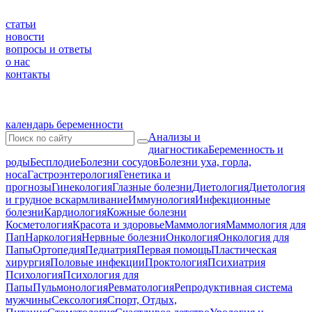
статьи
новости
вопросы и ответы
о нас
контакты
календарь беременности
Анализы и
диагностика
Беременность и
роды
Бесплодие
Болезни сосудов
Болезни уха, горла,
носа
Гастроэнтерология
Генетика и
прогнозы
Гинекология
Глазные болезни
Диетология
Диетология
и грудное вскармливание
Иммунология
Инфекционные
болезни
Кардиология
Кожные болезни
Косметология
Красота и здоровье
Маммология
Маммология для
Пап
Наркология
Нервные болезни
Онкология
Онкология для
Папы
Ортопедия
Педиатрия
Первая помощь
Пластическая
хирургия
Половые инфекции
Проктология
Психиатрия
Психология
Психология для
Папы
Пульмонология
Ревматология
Репродуктивная система
мужчины
Сексология
Спорт, Отдых,