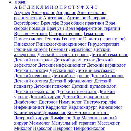
врачи
А
В
Г
Д
И
К
Л
М
Н
О
П
Р
С
Т
У
Ф
Х
Ч
Э
Акушер
Аллерголог
Андролог
Анестезиолог-
реаниматолог
Аритмолог
Артролог
Венеролог
Вертебролог
Врач лфк
Врач общей практики
Врач
скорой помощи
Врач узи
Врач эфферентной терапии
Врач-косметолог
Гастроэнтеролог
Гематолог
Гемостазиолог
Генетик
Гепатолог
Гериатр (геронтолог)
Гинеколог
Гинеколог-эндокринолог
Гирудотерапевт
Гнойный хирург
Гомеопат
Дерматолог
Детский
аллерголог
Детский гастроэнтеролог
Детский гематолог
Детский гинеколог
Детский дерматолог
Детский
дефектолог
Детский инфекционист
Детский кардиолог
Детский логопед
Детский лор
Детский массажист
Детский невролог
Детский нефролог
Детский онколог
Детский ортопед
Детский офтальмолог
Детский
психиатр
Детский психолог
Детский пульмонолог
Детский ревматолог
Детский стоматолог
Детский
уролог
Детский хирург
Детский эндокринолог
Диабетолог
Диетолог
Иммунолог
Инструктор лфк
Инфекционист
Кардиолог
Кардиохирург
Кинезиолог
Клинический фармаколог
Косметолог-эстетист
Лазерный хирург
Лимфолог
Лор
Малоинвазивный
хирург
Маммолог
Мануальный терапевт
Массажист
Миколог
Нарколог
Невролог
Нейропсихолог