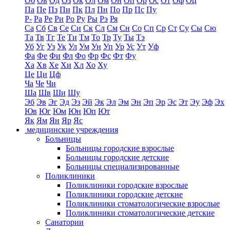
Об
Ов
Од
Оз
Ок
Ол
Ом
Он
Оп
Ор
Ос
От
Оф
Оц
Па
Пе
Пз
Пи
Пк
Пл
Пн
По
Пр
Пс
Пу
Р-
Ра
Ре
Ри
Ро
Ру
Ры
Рэ
Ря
Са
Сб
Св
Се
Си
Ск
Сл
См
Сн
Со
Сп
Ср
Ст
Су
Сы
Сю
Та
Тв
Тг
Те
Ти
Тм
То
Тр
Ту
Ты
Тэ
Уб
Уг
Уз
Ук
Ул
Ум
Ун
Уп
Ур
Ус
Ут
Уф
Фа
Фе
Фи
Фл
Фо
Фр
Фс
Фт
Фу
Ха
Хв
Хе
Хи
Хл
Хо
Ху
Це
Ци
Цф
Ча
Че
Чи
Ша
Шв
Ши
Шу
Эб
Эв
Эг
Эд
Эз
Эй
Эк
Эл
Эм
Эн
Эп
Эр
Эс
Эт
Эу
Эф
Эх
Юв
Юг
Юм
Юн
Юп
Ют
Як
Ям
Ян
Яр
Яс
медицинские учреждения
Больницы
Больницы городские взрослые
Больницы городские детские
Больницы специализированные
Поликлиники
Поликлиники городские взрослые
Поликлиники городские детские
Поликлиники стоматологические взрослые
Поликлиники стоматологические детские
Санатории