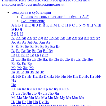
Питание
Стоматология
Счастливое детство
Урология и
андрология
Хирургия
Эндокринология
лекарства и субстанции
Список торговых названий на буквы А-Я
1-Z Латинские
А
Б
В
Г
Д
Е
Ж
З
И
Й
К
Л
М
Н
О
П
Р
С
Т
У
Ф
Х
Ц
Ч
Ш
Э
Ю
Я
5
9
L
H
А.
Аа
Аб
Ав
Аг
Ад
Ае
Аз
Аи
Ай
Ак
Ал
Ам
Ан
Ап
Ар
Ас
Ат
Ау
Аф
Ац
Аш
Аэ
Б-
Ба
Бе
Би
Бл
Бо
Бр
Бу
Бы
Бэ
В-
Ва
Вг
Ве
Ви
Во
Вп
Ву
Га
Ге
Ги
Гл
Го
Гр
Гу
Гэ
Д-
Д3
Да
Дв
Дг
Де
Дж
Ди
Дл
До
Др
Ду
Ды
Дэ
Дю
Ев
Ек
Ем
Ер
Жа
Же
Жи
Жо
За
Зв
Зе
Зи
Зм
Зо
Зу
И.
Иб
Ив
Иг
Ид
Из
Ик
Ил
Им
Ин
Ио
Ип
Ир
Ис
Ит
Иф
Их
Йо
Ка
Кв
Ке
Ки
Кл
Ко
Кр
Кс
Ку
Кь
Кэ
Л-
Ла
Ле
Ли
Ло
Лу
Ль
Лю
Ля
М-
Ма
Ме
Ми
Мл
Мм
Мо
Мс
Му
Мэ
Мю
Мя
Н-
На
Не
Ни
Но
Ну
Нь